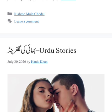
Categories
Rishtoo Main Chodai
Leave a comment
بھائی کی گلفرینڈ – Urdu Stories
July 30, 2026
by
Hania Khan