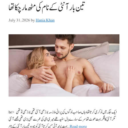
تین بار آنٹی کے نام کی مٹھ مار چکا تھا
July 31, 2026
by
Hania Khan
br> ایک جگہ میں نوکری کرتا تھا وہاں صاحب لوگوں کی پرانی ملازمہ بوڑھی آنٹی تھی بوڑھی تو تھی
مگر آنٹی کا فگر بہت ھوٹ تھا سر کے سارے بال سفید تھے میری امی کی عمر سے بھی بڑی تھی مجھے آنٹی
Read more
بہت پسند آئی من کرتا آنٹی کو چودو تین بار آنٹی کے نام …