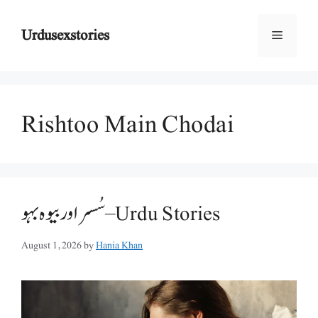
Skip
to
Urdusexstories
Menu
content
Rishtoo Main Chodai
سُسر اور بیوہ بہو – Urdu Stories
August 1, 2026
by
Hania Khan