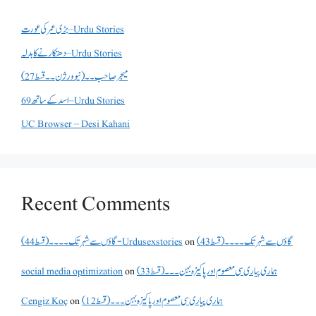
بڑی عمر کی عورت – Urdu Stories
دھتکارنے کا بدلہ – Urdu Stories
میجر صاحب۔۔( نیو ورژن ۔۔قسط 27)
اسد کے ساتھ 69 – Urdu Stories
UC Browser – Desi Kahani
Recent Comments
گاؤں سے شہر تک۔۔۔۔(قسط 43)
on
گاؤں سے شہر تک۔۔۔۔(قسط 44) - Urdusexstories
ہماری پیاری سی معصوم اور پاکیزہ بہن۔۔۔(قسط33)
on
social media optimization
ہماری پیاری سی معصوم اور پاکیزہ بہن۔۔۔(قسط12)
on
Cengiz Koç