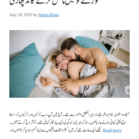
لوڑے کو تیل مالش کرکے گانڈ پھاڑی
July 28, 2026
by
Hania Khan
br> ھیلو دوستو میرا نام ندیم ھے اور میرا تعلق لاھور سے ھے۔ آج میں آپ سب لڑکوں اور لڑکیوں کو
اپنی پہلی کہانی سنانے جا رہا ھوں۔جو کہ میری زندگی کی ایک یادگار کہانی ھے۔تو شروع کرتے ھیں۔
Read more
مجھے ایک عادت ھے کہ میں اکثر اوقات مالشیوں سے اپنا جسم دبوایا کرتا ھوں اور …