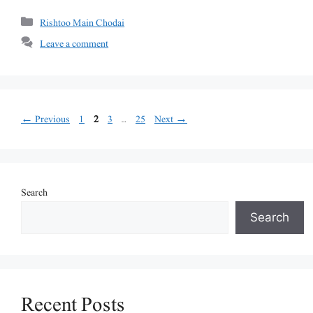
Categories
Rishtoo Main Chodai
Leave a comment
Page
Page
Page
Page
←
Previous
1
2
3
…
25
Next
→
Search
Search
Recent Posts