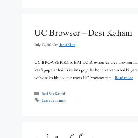
UC Browser – Desi Kahani
July 13, 2026
by
Hania Khan
UC BROWSER KYA HAI UC Browser ek web browser hai jo 
kaafi popular hai. Iske itna popular hone ka karan hai ki ye u
website ko bhi jadatar users UC browser me …
Read more
Categories
Desi Sex Kahani
Leave a comment