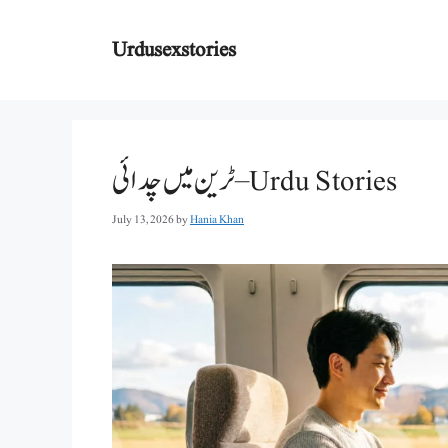
Skip
to
Urdusexstories
content
ٹرین میں چدائی – Urdu Stories
July 13, 2026
by
Hania Khan