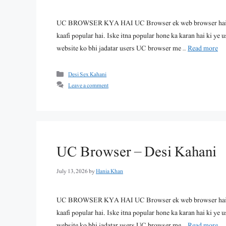
UC BROWSER KYA HAI UC Browser ek web browser hai jo 
kaafi popular hai. Iske itna popular hone ka karan hai ki ye u
website ko bhi jadatar users UC browser me …
Read more
Categories
Desi Sex Kahani
Leave a comment
UC Browser – Desi Kahani
July 13, 2026
by
Hania Khan
UC BROWSER KYA HAI UC Browser ek web browser hai jo 
kaafi popular hai. Iske itna popular hone ka karan hai ki ye u
website ko bhi jadatar users UC browser me …
Read more