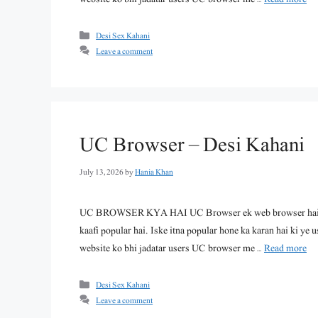
Categories
Desi Sex Kahani
Leave a comment
UC Browser – Desi Kahani
July 13, 2026
by
Hania Khan
UC BROWSER KYA HAI UC Browser ek web browser hai jo 
kaafi popular hai. Iske itna popular hone ka karan hai ki ye u
website ko bhi jadatar users UC browser me …
Read more
Categories
Desi Sex Kahani
Leave a comment