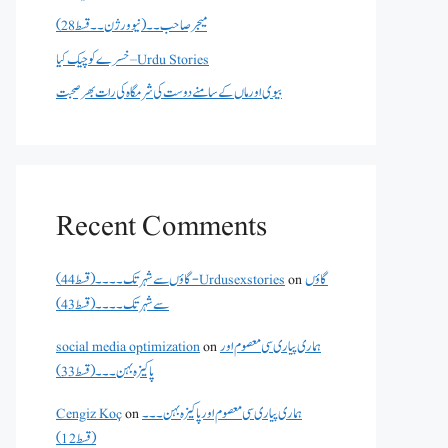
میجر صاحب۔۔( نیو ورژن ۔۔قسط 28)
خسرے کو چیک کیا – Urdu Stories
بیوی اور ماں کے سامنے دوست کی شرمگاہ کی رات بھر صحبت
Recent Comments
گاؤں سے شہر تک۔۔۔۔(قسط 44) - Urdusexstories
on
گاؤں
سے شہر تک۔۔۔۔(قسط 43)
social media optimization
on
ہماری پیاری سی معصوم اور
پاکیزہ بہن۔۔۔(قسط33)
Cengiz Koç
on
ہماری پیاری سی معصوم اور پاکیزہ بہن۔۔۔
(قسط12)