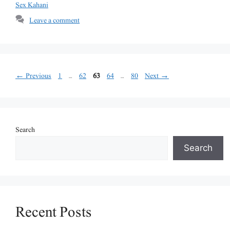
Sex Kahani
Leave a comment
Page
Page
Page
Page
Page
←
Previous
1
…
62
63
64
…
80
Next
→
Search
Search
Recent Posts