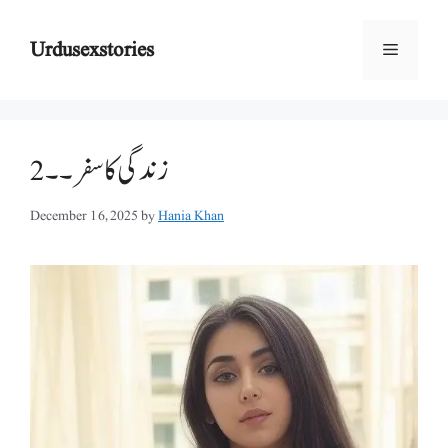
Skip
to
Urdusexstories
Menu
content
زندگی کا سفر ۔۔2
December 16, 2025
by
Hania Khan