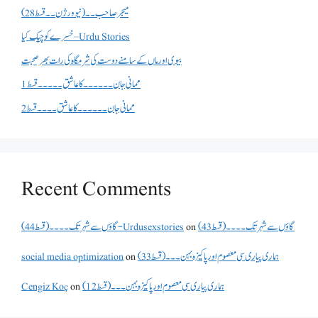
میجر صاحب۔۔( نیو ورژن ۔۔قسط 28)
خسرے کو چیک کیا – Urdu Stories
بیوی اور ماں کے سامنے دوست کی شرمگاہ کی رات بھر صحبت
ممانی جان ۔۔۔۔۔۔کا عاشق ۔۔۔۔۔قسط 1
ممانی جان ۔۔۔۔۔۔کا عاشق ۔۔۔۔قسط 2
Recent Comments
گاؤں سے شہر تک۔۔۔۔(قسط 43)
on
گاؤں سے شہر تک۔۔۔۔(قسط 44) - Urdusexstories
ہماری پیاری سی معصوم اور پاکیزہ بہن۔۔۔(قسط33)
on
social media optimization
ہماری پیاری سی معصوم اور پاکیزہ بہن۔۔۔(قسط12)
on
Cengiz Koç