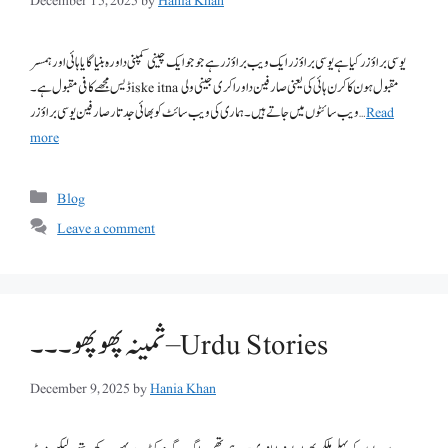
December 15, 2025
by
Hania Khan
یوسی براؤزر کیا ہے یوسی براؤزر ایک ویب براؤزر ہے جو جو ایک چینی کمپنی داورہ بنیا گایا ہائی اور ہمسر
ڈیس مجھے کافی مقبول ہے۔ iske itna مقبول ہون کا کرن ہائی کی یعنی صارفین داورا کری جینی ولی
Read
ویب سائٹوں میں جاتے ہیں۔ ہماری کی ویب سائٹ کو بھائی جدتار صارفین یوسی براؤزر …
more
Categories
Blog
Leave a comment
ثمینہ پھوپھو۔۔۔ – Urdu Stories
December 9, 2025
by
Hania Khan