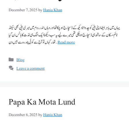
December 7, 2025
by
Hania Khan
یہاں میں باہر بیٹھا اپنی بیٹی کو چدواتا دیکھ کے ڈسچارج ہو چکا تھا اور وہاں اندر روم میں میری بیٹی بھی سیکنڈ
ٹائم مسکان کے ساتھ ہی ڈسچارج ہو چکی تھی میرے لیے یہ سب دیکھنا ایک الگ ہی لذت کا بائس بن گیا
Read more
تھا۔ کہاں تو آج سے کوئی پندرہ سے بیس دن …
Categories
Blog
Leave a comment
Papa Ka Mota Lund
December 6, 2025
by
Hania Khan