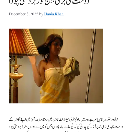
December 8, 2025
by
Hania Khan
ہیلو دوستو میرا نام یاسر ہے اور میں راولپنڈی سیٹلائٹ ٹاؤن میں رہتا ہوں۔ آج میں اپنے گاؤں کے
دوست زاہد کی بڑی بہن فوزیہ کی چدائی کی کہانی سنانے جا رہا ہوں جس کو میں نے دوران سفر زبردستی چود