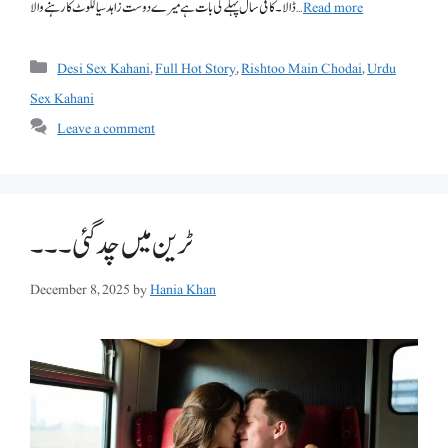
Read more
ڈالا۔ کافی سال پہلے کی بات ہے میرے دوست زاہد سیالکوٹ کا رہنے والا …
Categories
Desi Sex Kahani
,
Full Hot Story
,
Rishtoo Main Chodai
,
Urdu
Sex Kahani
Leave a comment
ٹرین میں چد گئی ۔۔۔
December 8, 2025
by
Hania Khan