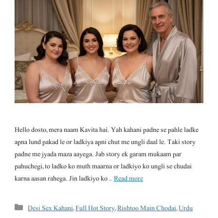
Hello dosto, mera naam Kavita hai. Yah kahani padne se pahle ladke
apna lund pakad le or ladkiya apni chut me ungli daal le. Taki story
padne me jyada maza aayega. Jab story ek garam mukaam par
pahuchegi, to ladko ko muth maarna or ladkiyo ko ungli se chudai
karna aasan rahega. Jin ladkiyo ko …
Read more
Categories
Desi Sex Kahani
,
Full Hot Story
,
Rishtoo Main Chodai
,
Urdu