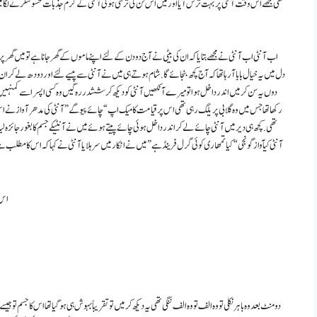
تھی مجھے اس وقت آنٹی پر بہت ترس آیا اور میں اس لن کی ترسی ہوئی آنٹی کے گرم جذبات محسوسکرنے لگا میں 
اب آنٹی اب آنٹی نے مجھےبتایا کہ ان کی بیٹی نے آج دو دن کے لئے اپنے ماموں کے گھر جانا ہے تو میں گھر پر اکیلی
دل میں یہ خیال با با آ رہا تھا کہ آج کچھ بنجائے گا . شام ہوتے ہی میں نے آنٹی سے پیسے لئے اور دودھ لے ک
دوں یہ سن کر میں اندر داخل ہوا تو میرے آنکھیں آنٹی کو دیکھ کر ششدر رہ گیں وہ کسی اپسرا سے کمنہیں ت
رکھا تھا جس میں وہ گلابی پریلگ رہی تھی اس پر قیامت کا میک اپ “چائے پیوگے” آنٹی کی مدھر آواز نے اس
تھی . کچھ ہی دیر میں آنٹی چائے لےکر اندر داخل ہوئی چائے پیتے ہوئے میں نے آنٹیکے جسم کا بغور جائزہ لیا
آنٹی کیآواز گونجی “کیا تمھاری کوئی گرل فرینڈ ہے” میں نے انکار میں سر ہلایا آنٹی نے کہا کہ اس کا مطلب ہ
اس ک
دو منٹ بعد وہ باہر نکلی تو وہ الف تو وہ الف ننگی تھی یہ دیکھ کر میں تو تقریباً بہوش ہی ہو گیا تھا اس کا جس