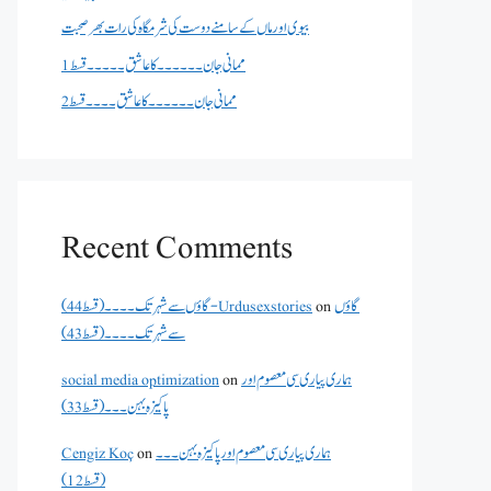
بیوی اور ماں کے سامنے دوست کی شرمگاہ کی رات بھر صحبت
ممانی جان ۔۔۔۔۔۔کا عاشق ۔۔۔۔۔قسط 1
ممانی جان ۔۔۔۔۔۔کا عاشق ۔۔۔۔قسط 2
Recent Comments
گاؤں
on
گاؤں سے شہر تک۔۔۔۔(قسط 44) - Urdusexstories
سے شہر تک۔۔۔۔(قسط 43)
ہماری پیاری سی معصوم اور
on
social media optimization
پاکیزہ بہن۔۔۔(قسط33)
ہماری پیاری سی معصوم اور پاکیزہ بہن۔۔۔
on
Cengiz Koç
(قسط12)