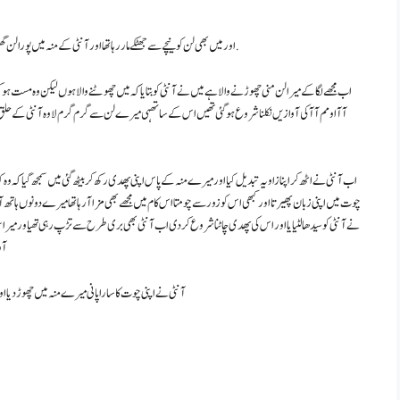
اور میں بھی لن کو نیچے سے جھٹکے مار رہا تھا اور آنٹی کے منہ میں پورا لن گھسیڑ نے کی کوشش کر رہا تھا وہ بھی پوری آب وتاب سے میرا لن قلفی کہ مانند چوس رہی تھی.
اب مجھے لگا کے میرا لن منی چھوڑنے والا ہے میں نے آنٹی کو بتایا کہ میں چھوٹنے والا ہوں لیکن وہ مست ہ
آآ او مم آآ کی آوازیں نکلنا شروع ہو گئی تھیں اس کے ساتھہی میرے لن سے گرم گرم لاوہ آنٹی کے حلق کے 
اب آنٹی نے اٹھ کر اپنا زاویہ تبدیل کیا اورمیرے منہ کے پاس اپنی پھدی رکھ کر بیٹھ گئی میں سمجھ گیا کہ وہ ک
چوت میں اپنی زبان پھیرتا اور کبھی اس کو زورسے چومتا اس کام میں مجھے بھی مزا آ رہا تھا میرے دونوں ہات
نے آنٹی کو سیدھا لٹیایا اور اس کی پھدی چاٹناشروع کر دی اب آنٹی بھی بری طرح سے تڑپ رہی تھیاور میرا
آو
آنٹی نے اپنی چوت کا سارا پانی میرے منہ میں چھوڑ دیا ا