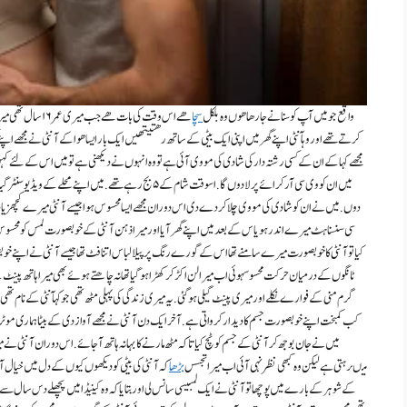
واقع جو میں آپ کو سنانے جا رھا ھوں وہ بلکل
سچا
ھے اس وقت کی با
کرتے تھے اور وہآنٹی اپنے گھر میں اپنی ایک بیٹی کے ساتھ رھتیتھیں ایک بار ایسا ھوا کے آنٹی نے مجھے اپنے 
مجھے کہاکے ان کے کسی رشتہ دار کی شادی کی مووی آئی ہے تو وہ انہوں نے دیکھنی ہے تو میں اس کے لئے کہں س
میں ان کووی سی آر کرائے پر لا دوں گا.اسوقت شام کے ۵بج رہ
دوں.میں نے ان کو شادی کی مووی چلا کردے دی اس دوران مجھے ایسامحسوس ہوا جیسے آنٹی میرے کچھزیادہ 
سی سنسناہٹ میرے اندر ہویاس کےبعد میں اپنے گھر آیا اور میرا ذہن آنٹی کے خوبصورت لمس کو محسوس 
کیاتو آنٹی کا خوبصورت میرے سامنے تھا اس کے گورے رنگ پر پیلا لباس اتنا فٹ تھا جیسے آنٹی نے اپنےخوب
ٹانگوں کے درمیان حرکت محسوسہوئی اب میرا لن اکڑ کر کھڑا ہو گیا تھا نہ چاھتے ہوئے بھی میرا ہاتھ پین
گرم منی کے فوارے نکلے اور میری پینٹ گیلی ہو گئی.یہ میری زندگی کی پہلی مٹھ تھی جو کہآنٹی کے نام تھی.اب 
کب کمبخت اپنےخوبصورت جسم کا دیدار کرواتی ہے. آخر ایک دن آنٹی نے مجھے آواز دی کے بیٹا ہماری موٹر
میں نے جان بوجھ کر آنٹی کے جسم کو ٹچ کیا تا کہ مٹھ مارنے کا بہانہ ہاتھ آجائے . اس دوران آنٹی نے م
میںرہتی ہے لیکن وہ کبھی نظر نہی آئی اب میرا تجسس
بڑھا
کہ آنٹی کی بیٹی کو دیکھوں کیوں کے دل میں خیال آی
کے شوہر کے بارے میں پوچھا تو آنٹی نے ایک لمبیسی سانس لی اور بتایا کہ وہ کینیڈا میں پچھلے دس سال سے