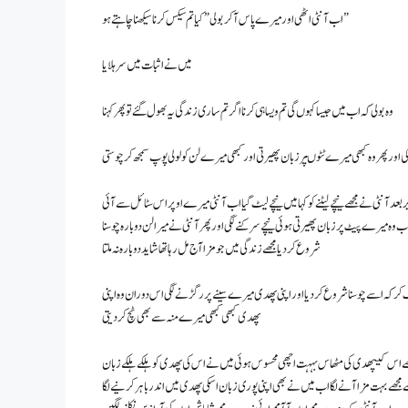
اب آنٹی اٹھی اور میرے پاس آ کر بولی ” کیا تم سیکس کرنا سیکھنا چاہتے ہو”
میں نے اثبات میں سر ہلایا
وہ بولی کہ اب میں جیسا کہوں گی تم ویسا ہی کرنا اگر تم ساری زندگی یہ بھول گئے تو پھر کہنا
ورپھر و ہ کبھی میرے ٹٹوںپر زبان پھیرتی اور کبھی میرے لن کو لولی پوپ سمجھ کر چوستی
عد آنٹی نے مجھےنیچے لیٹنے کو کہا میں نیچے لیٹ گیا اب آنٹی میرے اوپر اس سٹائل سے آئی
 اب وہ میرے پیٹ پر زبان پھیرتی ہوئی نیچے سرکنے لگی اور پھر آنٹی نے میرالن دوبارہ چوسنا
شروع کر دیا مجھے زندگی میں جو مزا آج مل رہا تھاشاید دوبارہ نہ ملتا
کر کہ اسے چوسنا شروع کردیا اور اپنی پھدی میرے سینے پر رگڑنے لگی اس دوران وہ اپنی
پھدی کبھی کبھی میرے منہ سے بھی ٹچ کر دیتی
 تو مجھےاس کیپھدی کی مٹھاس بہہت اچھی محسوس ہوئی میں نے اس کی پھدی کو ہلکے ہلکے زبان
 سے مجھے بہت مزا آنے لگا اب میں نے بھی اپنی پوری زبان اسکی پھدی میں اندرباہر کرنیے لگا