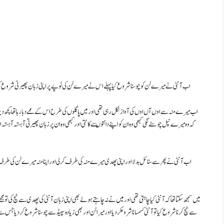
اب آنٹی نے میرے لن کو چوسنا شروع کیا پہلے اس نے میرے لن کی ٹوپے پر اپنی زبان پھیرنی شروع کی ا
اب میرے منہ سے اوں آں اوں کی آواز نکل رہی تھی اور میں پاگلوں کی طرح اس کے ممے دبا رہا تھا کچھ دیر ب
کہ وہ میرے نپل چوسنے لگی کبھی وہ ان کو اپنے دانتوںسے کاٹتی اور کبھی وہ ان پر زبان پھیرتی آہستہ آہستہ
اب آنٹی نے پھر سے سٹائل بدلا اور اپنی پھدی میرے منہ کی طرف کر لی اور اپنا منہ میرے لن کی طرف 
میں سمجھ سکتا تھا کہ آنٹی کیا چاہتی تھی اور میں نے نہ چاہتے ہوئے بھی اپنی زبان آنٹی کی پھدی سے ٹچ کی
سے ٹچ کرنا شروع کیا تو آنٹی کسمسانا شروعکر دیا اور میرا لن اور بھی زیادہ سپیڈ سے چوسنا شروع کر دیا جس