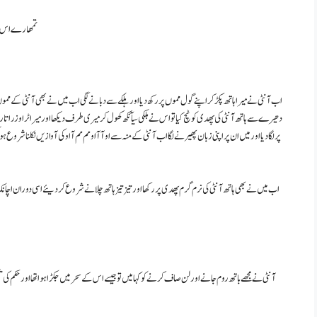
تمھارے اس حرا
اب آنٹی نے میرا ہاتھ پکڑ کر اپنے گول مموں پر رکھ دیا اورہلکے سے دبانے لگی اب میں نے بھی آنٹی کے مم
دھیرے سے ہاتھ آنٹی کی پھدی کو ٹچ کیا تو اس نے ہلکی سیآنکھ کھول کر میری طرف دیکھا اور میرا ٹراوزر اتا
پر لگا دیا اور میں ان پر اپنی زبان پھیرنے لگا اب آنٹی کے منہ سے او آ آ او مم مم آ او کی آوازیں نکلنا شروع
اب میں نے بھی ہاتھ آنٹی کی نرم گرم پھدی پر رکھا اور تیزتیز ہاتھ چلانے شروع کر دیئے اسی دوران اچانک
آنٹی نے مجھے باتھ روم جانے اور لن صاف کرنے کو کہا میں تو جیسے اس کے سحر میں جکڑا ہوا تھا اور حکم ک