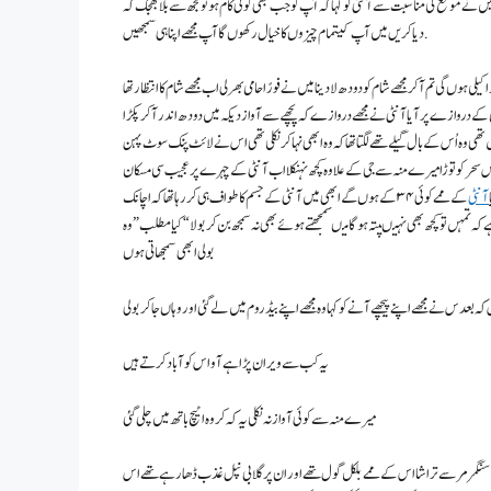
نے موقع کی مناسبت سے آنٹی کو کہا کہ آپ کو جب بھی کوئی کام ہو تو مجھ سے بلا جھجک کہ
دیا کریں میں آپ کیتمام چیزوں کا خیال رکھوں گا آپ مجھے اپنا ہی سمجھیں.
 ہوں گی تم آ کرمجھے شام کو دودھ لا دینا میں نے فورًا حامی بھر لی اب مجھے شام کا انتظار تھا
ر ان کے دروازے پر آیا آنٹی نے مجھے دروازے کہ پچھے سے آواز دیکہ میں دودھ اندر آ کرپکڑا
ھی وہ اُس کے بال گیلے تھے لگتا تھا کہ وہ ابھی نہا کر نکلی تھی اس نے لائٹ پنک سوٹ پہن
 سحر کو توڑا میرے منہ سے جی کے علاوہ کچھ نہنکلا اب آنٹی کے چہرے پر عجیب سی مسکان
آنٹی
کے ممے کوئی ۳۴ کے ہوں گے ابھی میں آنٹی کے جسم کا طواف ہی کر رہا تھا کہ اچانک
ے کہ تمہں تو کچھ بھی نہیںپتہ ہو گا میںسمجھتے ہوئے بھی نہ سمجھ بن کر بولا “کیا مطلب”وہ
بولی ابھی سمجھاتی ہوں
ہ بعد س نے مجھے اپنے پیچھے آنے کو کہا وہ مجھے اپنے بیڈ روم میں لے گئی اور وہاں جا کر بولی
یہ کب سے ویران پڑا ہے آو اس کو آباد کرتے ہیں
میرے منہ سے کوئی آواز نہ نکلی یہ کہ کر وہ اٹیچ باتھ میں چلی گئی
م تو جیسے سنگمرمر سے تراشا اس کے ممے بلکل گول تھے اور ان پر گلابی نپل غذب ڈھا رہے تھے اس