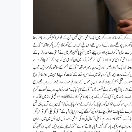
ت ھے جب میری عمر ۱۶ سال تھی میرے گھر کے ساتھ والےگھر میں ایک آنٹی رھتی تھیں جن کے شوھراکثر گھر سے باھر رھا
گھر بلایا چونکے و ہ ہمارے ہمسایہ تھے اس لیے میں ان کےگھر کا کام کردیا کرتاتھا.آنٹی نے
ے ویسی آر کرائےپر لا دوں .پہلے تو میں ہچکچایا لیکن پھر میں نے آنٹی سے وعدہ کر لیا کے
ے تھے .میں اپنے محلے کےویڈیوسنٹرگیااور آنٹی کو وی سی آر لادیاآنٹی نےمجھےکہاکہ میں ان کووی سی آرسیٹ کرکےچلا کر دے
ہی نزدیک آ رہی ھیں اور ایک دو بار میرا ھاتھ آنٹی کے جسم کے ساتھ ٹچ ھوا ایک عجیب
کر کے بہت اچھا فیل کر رہا تھا میں نے اس وقت کے لمحات کواپنے ذہن میں دوڑانا شروع
صورت مخملی جسم کو پینٹ کیا ہو. اس پر مموں کے ابھار قیامت ڈھا تے ہوے.اب مجھے اپنی
ٹ کے اندر چلا گیا اور میں نے تصور میں آنٹی کے نام کیایک مٹھ ماری اب میرے لن سے گرم
روزانہ میں آنٹی کے گھر کے باہر زیادہ ٹائم گزارنے لگا تھا اور موقع کی تاڑ میں تھا کہ و ہ
 خراب ہوگئی ہے تو اس کو ذرا چیک کرلو میں نے موٹر چیک کی تو آنٹی میرے قریب ہی تھی
یرے لئے چائے بنوائی. چائے کو دیکھ کر مجھے یک دم خیال آیا کے آنٹی کی بیٹی بھی تو اس گھر
ا کے یہ اتنیخوبصورت ہے تو بیٹی تو کمال کی ہو گی. آنٹی سے باتوں ہی باتوں میں میں نے ان
 رہ رہا ہے اور ایک بار بھی نہیں آیا یہ بتاتے ہوے آنٹی کہ چہرے پرایک عجیب سی کشید گی