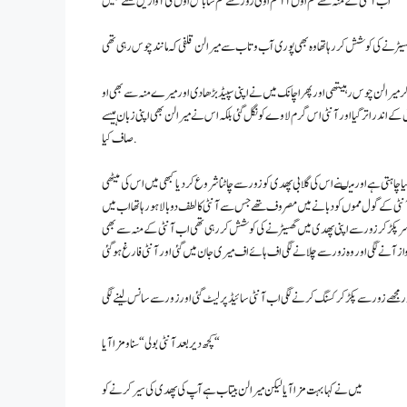
اب آنٹی کے منہ سے مم اوں آآ مم اوئی زور سے مم شاباش اوں کی آوازیں نکلنے لگیں
و کر میرالن چوس رہیتھی اور پھر اچانک میں نے اپنی سپیڈبڑھا دی اور میرے منہ سے بھی او
اندر اتر گیا اور آنٹی اس گرم لاوے کو نگل گئی بلکہ اس نے میرا لن بھی اپنی زبان ہیسے
صاف کیا .
یا چاہتی ہے اور میںنے اس کی گلابی پھدی کو زور سے چاٹنا شروع کر دیا کبھی میں اس کی میٹھی
ھ آنٹی کے گول مموں کو دبانے میں مصروف تھے جس سے آنٹی کالطف دوبالا ہو رہا تھا اب میں
 سر پکڑ کر زور سے اپنی پھدی میں گھسیڑنے کی کوشش کر رہی تھی اب آنٹی کے منہ سے بھی
از آنے لگی اور وہ زورسے چلانے لگی اف ہائے اف میری جان میں گئی اور آنٹی فارغ ہو گئی
ور مجھے زور سے پکڑ کر کسنگ کرنے لگی اب آنٹی سائیڈ پر لیٹ گئی اورزور سے سانس لینے لگی
کچھ دیر بعدآنٹی بولی “سناو مزا آیا “
میں نے کہا بہت مزا آیا لیکن میرا لن بیتاب ہے آپ کی پھدی کی سیر کرنے کو