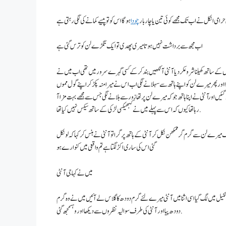
می انکل نے اب تک مجھے کوئی تین یا چار بار
چودا
ہو گا اس کو تو پیسے کمانے کی لگی رہتی ہے
اب مجھ سے برداشت نہیں ہوتا میری پھدی تو ایک تگڑے لن کو ترس گئی ہے
وں کے ساتھ کھیلنا شروعکر دیا آنٹی آنکھیں بندکر کے کسی گہرے سرور میں تھی اب میں نے
را اور پھر میرے لن کو اپنے ہاتھ سے سہلانے لگی اب اس نے میرا منہ پکڑ کر اپنےگول مموں
 ہو گئیں اورآنٹی نے اپنا ہاتھ جو کہ میرے لن پر تھا زور سے ہلانے لگی جس سے مجھے بہت مزا آ
رہا تھا کیوں کہ اس سے پہلے میں نے کبھیکسی لڑکی کے ساتھ سیکس نہیں کیا تھا .
 میرے لن سے گرم گرممکھن نکل کر آنٹی کے ہاتھ پر گرا تو آنٹی نے ہنس کر کہا کہ لو نکل
گئی اس کی ساری اکڑ لگتا ہے تم واقعی میں کنوارے ہو
میں نے کہا جی آنٹی
ی تکمیل میں لگ گیااسی اثنا میں آنٹی میرے لئے گرم دودھ کا گلاس لے آئیں میں نے وہ گرم
دودھ پیا اور آنٹی کی طرف سوالیہ نظروں سے دیکھا اور وہسمجھ گئی.