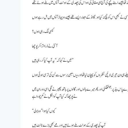
 نہ تھا جیسے اسنے نیچے کی آج ہی صفائی کی ہو اس کی پھدی کے ہونٹ آپس میں ملے ہوئے تھے
کیسی لگ رہی ہوں ؟
آنٹی نے ذرا اترا کر پوچھا
میں نے کہا کہ “یہ آپ کیا کررہی ہیں”
رے پاس بیڈ پر بیٹھگئی اور پھر میرے بالوں اور گالوں پر ہاتھ پھیرنے لگی اسی دوران میں
نے پوچھا کہ کیا آپ کو انکل نے کم چودا ہے
“کیوں کیا ہوا” و ہ بولی
آپ کی پھدی کے ہونٹ ملے ہوئے ہیں اور ممے بھی بڑے ٹائٹ ہیں