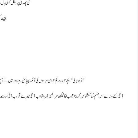
کی پھدی پر بلکل کوئی بال
جیسے کسی نے کبھی اس کو ٹچ نہ کیا ہو . گانڈ کے ابھار ایسے تھے جیسے دو پہاڑ آپس میں مل رہے ہوں .
تو وہ بولی “بچے عورت تم حرامی مردوں کی آنکھ پہچانتی ہے اور میں نے تو پہلے ہی دن تیری لالچی نظروں کو پہچان لیاتھا اور میںبھی برسوں سے لن کی ترسی ہوئی ہوں”
آنٹی کے منہ سےاس قسم کی گفتگو سن کر بڑا عجیب لگا لیکن مزا بھی آ رہا تھا اب آنٹی میرے قریب آئی اور می