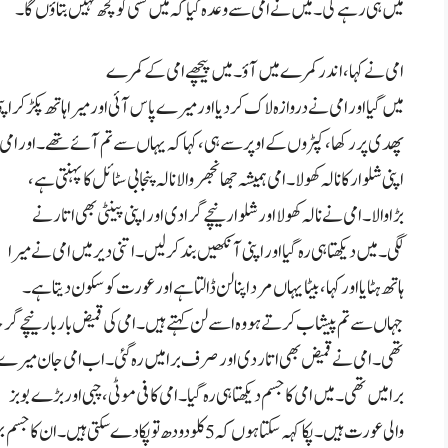
میں ہی رہے گی۔ میں نے امی سے وعدہ کیا کہ میں کسی کو کچھ نہیں بتاؤں گا۔
امی نے کہا، اندر کمرے میں آؤ۔ میں پیچھے امی کے کمرے
میں گیا اور امی نے دروازہ لاک کر دیا اور میرے پاس آئی اور میرا ہاتھ پکڑ کر اپن
پھدی پر رکھا، کپڑوں کے اوپر سے ہی، کہا کہ یہاں سے تم آئے تھے۔ اور ام
اپنی شلوار کا نالہ کھولا۔ امی ہمیشہ جھانجھر والا نالہ پنجابی سٹائل کا پہنتی ہے،
بڑا والا۔ امی نے نالہ کھولا اور شلوار نیچے گرا دی اور اپنی پینٹی بھی اتارنے
لگی۔ میں دیکھتا ہی رہ گیا اور اپنی آنکھیں بند کر لیں۔ اتنی دیر میں امی نے میرا
ہاتھ ہٹایا اور کہا، بیٹا یہاں مرد اپنا لن ڈالتا ہے اور عورت کو سکون دیتا ہے۔
جہاں سے تم پیشاب کرتے ہو وہ اسے لن کہتے ہیں۔ امی کی قمیض بار بار نیچے گر ج
تھی۔ امی نے قمیض بھی اتار دی اور صرف برا میں رہ گئی۔ اب امی جان می
برا میں تھی۔ میں امی کا جسم دیکھتا ہی رہ گیا۔ امی کافی موٹی، چبی اور بڑے بوبز
والی عورت ہیں۔ پکا کہہ سکتا ہوں کہ 5 کلو دودھ تو پکا دے سکتی ہیں۔ ان کا جسم بہت