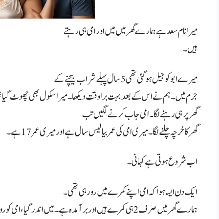
میرا نام سعد ہے ہمارے گھر میں میں اور امی ہی رہتے
ہیں۔
میرے ابو کو جیل ہو گئی تھی 5 سال پہلے شراب بیچنے کے
جرم میں۔ ہم نے اس کے بعد بہت برا وقت دیکھا۔میرا سکول بھی چھوٹ گیا تھا
گھر پر ہی رہنے لگا۔ امی جاب کرنے لگیں تب
گھر کا خرچہ چلنےلگا۔ میری امی کی عمر بیالیس سال ہے اور میری عمر 17 ہے۔
اب شروع ہوتی ہے کہانی۔
ایک دن ایسا ہوا کہ امی اپنے کمرے میں رو رہی تھی۔
ہمارے گھر میں صرف 2 ہی کمرے ہیں اور برآمدہ ہے۔ میں اندر گیا، امی کو روتا دیکھ