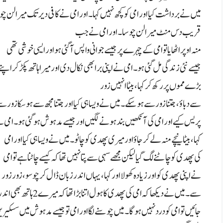
میں نے برداشت کیا اور امی کو کچھ نہیں کہا۔ اور امی نے کافی دیر تک میرا لن چو
قریب دس منٹ میرا لن چوسا۔ اور امی نے جب
منہ اوپر اٹھایا تو امی کے چہرے پر جیسے جوانی واپس آ گئی ہو اور ایسی خوشی تھی
جیسے نئی زندگی مل گئی ہو۔ امی نے اپنی برا بھی نکال دی اور میرا ہاتھ پکڑ کر اپنے
بڑے مموں پر رکھ کر کہا، بیٹا انہیں زور
سے دباؤ، جتنا زور سے ہو سکے۔ میں نے ویسا ہی کیا اور جتنا مجھ سے ہو سکا زور س
پریس کیے اور امی کی آنکھیں بند ہونے لگیں اور جیسے مدہوش ہو گئی ہو۔ ام
کہا، بیٹا نیچے منہ لے کر جاؤ اور میری پھدی کو چاٹو۔ میں نے ویسا ہی کیا اور امی
کی پھدی کو چاٹنے لگ گیا لیکن مجھے سہی سے پتا نہیں تھا کہ کیسے چاٹنا ہے تو امی
نے اپنی پھدی کو اور زیادہ کھولا اور کہا، یہاں اندر زبان ڈال کر چوسو، زور زور
سے۔ میں نے دیکھا کہ امی کی پھدی کا ہول اتنا بڑا تھا کہ میرے 2 ہاتھ بھی اندر چلے
جائیں تو امی کو درد نہیں ہوگا۔ میں چوسنے لگا اور امی تو جیسے مدہوش میں سسکیر