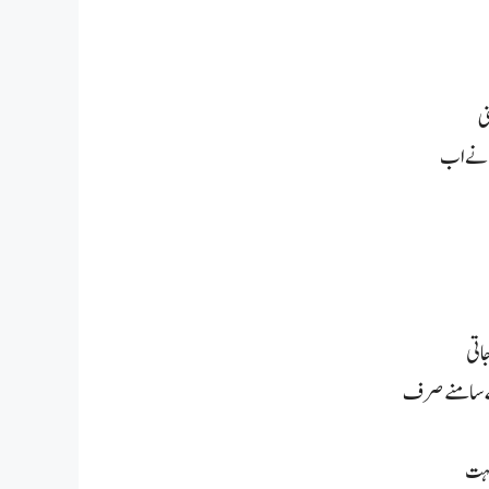
ی
ی نے اب
اتی
رے سامنے صرف