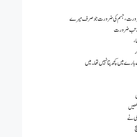
ں کی ضرورت، جسم کی ضرورت جو صرف میرے
 ہے تب ضرورت
ا،
ر
ے بارے میں کچھ پتا نہیں تھا۔میں
نکھیں
چ