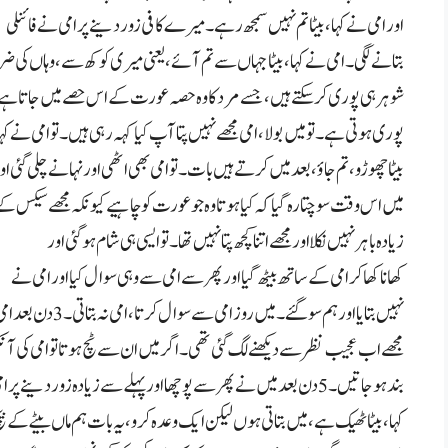
اور امی نے کہا، بیٹا تم نہیں سمجھ رہے۔ میرے کافی زور دینے پر امی نے فائنلی
بتانے لگی۔ امی نے کہا، بیٹا جہاں سے تم آئے، یعنی میری کوکھ سے، وہا
شوہر ہی پوری کر سکتے ہیں، جسے مرد کا وہ حصہ عورت کے اس حصے میں جاتا
پوری ہوتی ہے۔ تو میں بولا، امی مجھے نہیں پتا آپ کیا کہہ رہی ہیں۔ تو امی نے کہ
بیٹا چھوڑو، تم جاؤ، بعد میں کرتے ہیں بات۔ تو امی بھی اٹھی اور نہانے چلی گئی او
میں اس وقت سوچتا رہ گیا کہ کیا ہوتا وہ جو عورت کو چاہیے کیونکہ مجھے سیکس ک
زیادہ باہر نہیں نکلا اور مجھے اتنا کچھ پتا نہیں تھا۔ تو ایسی ہی شام ہو گئی اور
کھانا کھا کر امی کے ساتھ بیٹھ گیا اور پھر سے امی سے وہی سوال کیا اور امی نے
نہیں بتایا اور ہم سو گئے۔ میں روز امی سے سوال کرتا، امی نہ بتاتی۔ 3 دن بعد امی
مجھے اب عجیب نظر سے دیکھنے لگ گئی تھی۔ اگر میں ان سے ٹچ ہوتا تو امی کی آ
بند ہو جاتیں۔ 5 دن بعد میں نے پھر سے پوچھا اور پہلے سے زیادہ زور دینے پر امی نے
کہا، بیٹا ٹھیک ہے، میں بتاتی ہوں لیکن ایک وعدہ کرو، یہ بات ہم ماں بیٹے کے بی