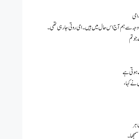
 امی
وجہ سے ہم آج اس حال میں ہیں ۔ امی روتی جا رہی تھی۔
جو تم
ت ہوتی ہے
 نے کہا،
 ہر
سمجھا۔