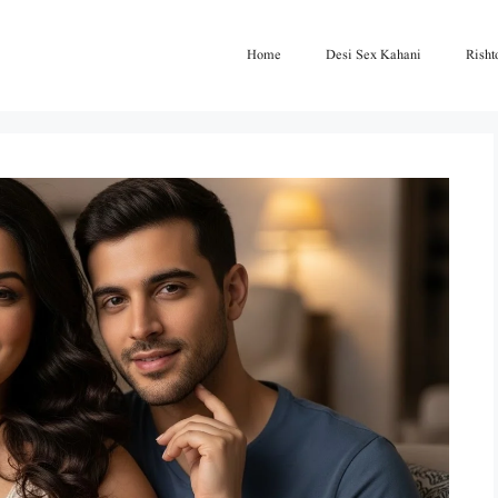
Home
Desi Sex Kahani
Risht