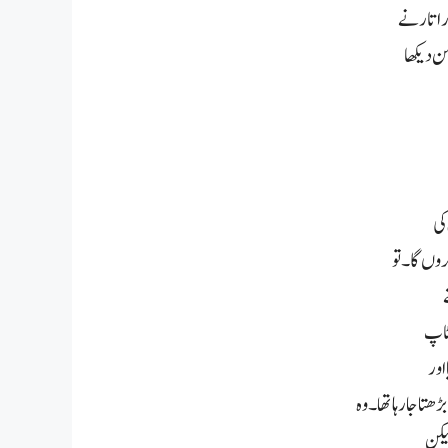
ر اتارنے
ن دیکھا
کی
وں گا۔ تو
 ٹاپ
اور
تا جارہا تھا۔وہ
لیکن