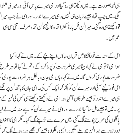
ہی خوبصورت ہے ۔میں دیکھتا ہی رہ گیا اور امی میرے پاس آئی اور میری شلوا
لگی۔ میں چپ تھا، جیسے زبان ہی نہیں رہی میرے اندر۔ اور امی نے جب میرا ل
تو دیکھتے ہی رہ گئی۔ میرا لن فل ہارڈ کھڑا تھا، 6 انچ کا لن تھا، صرف اتنی سی ہی
عمر میں۔
امی کے منہ سے فوراً نکلا میں قربان جاؤں اپنے بچے کے۔ میں نے کہا، کیا
ہوا امی؟ تو امی نے کہا، بیٹا میری ضرورت کو پورا کرو گے، تم نے کہا تھا ہر طرح 
ضرورت پوری کروں گا۔ میں نے کہا، ہاں امی جان، بالکل ہر ضرورت پوری کر
امی فوراً نیچے آئی اور میرے لن کو پکڑ کر ایک کس کی۔ امی جان کا ہاتھ لن پر لگتے
ہی میرے اندر تو جیسے طوفان آ گیا ہو۔ امی نے دیکھتے دیکھتے ہی کس کی لن کے
پر۔ میں تو جیسے ہل سا گیا اندر سے اور امی نے میرے لن کو اپنے منہ میں لے لیا 
پاگلوں کی طرح چوسنے لگ گئی، میں مزے سے تڑپنے لگ گیا۔مگر امی کا جنون بڑھ
زور زور سے میرا لن چوسنے لگیں ۔ایسی پاگلوں جیسے کہ مجھے درد ہونے لگ گیا 