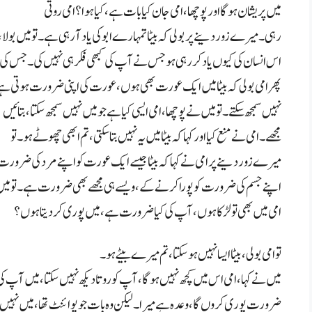
میں پریشان ہوگا اور پوچھا، امی جان کیا بات ہے، کیا ہوا؟ امی روتی
رہی۔ میرےزور دینے پر بولی کہ بیٹا تمہارے ابو کی یاد آ رہی ہے۔ تو میں بولا،
اس انسان کی کیوں یاد کر رہی ہو جس نے آپ کی کبھی فکر ہی نہیں کی۔جس کی 
پھر امی بولی کہ بیٹا میں ایک عورت بھی ہوں، عورت کی اپنی ضرورت ہوتی ہے 
نہیں سمجھ سکتے۔ تو میں نے پوچھا، امی ایسی کیا ہے جو میں نہیں سمجھ سکتا، بتائیں
مجھے۔ امی نے منع کیا اور کہا کہ بیٹا میں یہ نہیں بتا سکتی، تم ابھی چھوٹے ہو۔ تو
میرے زور دینے پر امی نے کہا کہ بیٹا جیسے ایک عورت کو اپنے مرد کی ضرور
اپنے جسم کی ضرورت کو پورا کرنے کے، ویسے ہی مجھے بھی ضرورت ہے۔ تو میں
امی میں بھی تو لڑکا ہوں، آپ کی کیا ضرورت ہے، میں پوری کر دیتا ہوں؟
تو امی بولی، بیٹا ایسا نہیں ہو سکتا، تم میرے بیٹے ہو۔
میں نے کہا، امی اس میں کچھ نہیں ہوگا، آپ کو روتا دیکھ نہیں سکتا، میں آپ کی
ضرورت پوری کروں گا، وعدہ ہے میرا۔ لیکن وہ بات جو پوائنٹ تھا، میں نہیں 