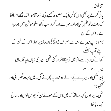
اتنا ٹھنڈا
پانی گرنے پر بھی اس کا لن ایک مضبوط کھمبے کی مانند تنا ہوا تھا۔ مجھے ایسا لگا
کہ وقت مانو ٹھہر گیا ہو اور میرے اردگرد سب کچھ سلوموشن میں ہو رہا
ہے۔ اس کے لن
کا موٹا ٹپ میرے منہ سے صرف 3 انچ کی دوری پر تھا۔ اس کے لن کے
اپنے آپ جھٹکے
کھانے کی وجہ سے مانو میں تو ہپناٹائز ہو گئی تھی۔ میری زبان اچانک ہی
میرے منہ سے
باہر آ گئی اور میرے نیچے والے ہونٹ پہ پھرنے لگی۔ میں بہت گھبرائی اور
کنفیوزڈ
تھی۔ میرا دل کہہ رہا تھا کہ میں اس کے موٹے لن کو چوس لوں اور دماغ
کہہ رہا تھا