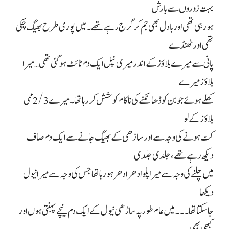
بہت زوروں سے بارش
ہو رہی تھی اور بادل بھی جم کر گرج رہے تھے۔ میں پوری طرح بھیگ چکی
تھی اور ٹھنڈے
پانی سے میرے بلاؤز کے اندر میری نپل ایک دم ٹائٹ ہو گئی تھی… میرا
بلاؤز میرے
کھلے ہوئے جو بن کو ڈھانکنے کی ناکام کوشش کر رہا تھا۔ میرے 2/3 ممی
بلاؤز کے لو
کٹ ہونے کی وجہ سے اور ساڑھی کے بھیگ جانے سے ایک دم صاف
دیکھ رہے تھے، جلدی جلدی
میں چلنے کی وجہ سے میرا پلو ادھر ادھر ہو رہا تھا جس کی وجہ سے میرا نیول
دیکھا
جا سکتا تھا۔۔۔ میں عام طور پہ ساڑھی نیول کے ایک دم نیچے پہنتی ہوں اور