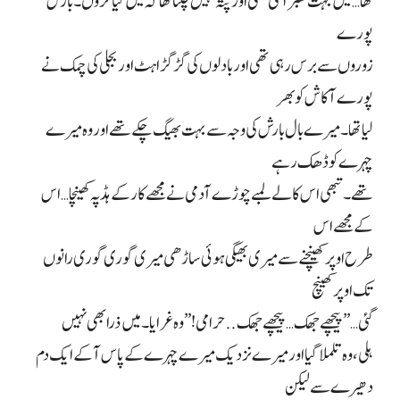
تھا… میں بہت گھبرا گئی تھی اور پتہ نہیں چلتا تھا کہ میں کیا کروں۔ بارش
پورے
زوروں سے برس رہی تھی اور بادلوں کی گڑگڑاہٹ اور بجلی کی چمک نے
پورے آکاش کو بھر
لیا تھا۔ میرے بال بارش کی وجہ سے بہت بھیگ چکے تھے اور وہ میرے
چہرے کو ڈھک رہے
تھے۔ تبھی اس کالے لمبے چوڑے آدمی نے مجھے کار کے ہڈ پہ کھینچا… اس
کے مجھے اس
طرح اوپر کھینچنے سے میری بھیگی ہوئی ساڑھی میری گوری گوری رانوں
تک اوپر کھینچ
گئی…” پیچھے جھک… پیچھے جھک .. حرامی!” وہ غرایا۔ میں ذرا بھی نہیں
ہلی، وہ تلملا گیا اور میرے نزدیک میرے چہرے کے پاس آ کے ایک دم
دھیرے سے لیکن