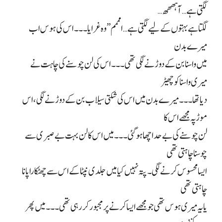
لگتی ہے… آہھھھ…
لگتا ہے بہتوں کے لیے لگتی ہے… امممم” وہ غرایا۔۔۔ اس کی ہوس اب
میرے بدن
میں واسنا بن کے دوڑنے لگی تھی۔۔۔ اس کی لن چوسنے کی چاہت نے
میری واسنا کو چھیڑ
دیا تھا۔۔۔ میرے بدن میں اس کی شکتی سیلاب بن کے دوڑنے لگی، اس
موڑ پہ مجھے اس کا
لن چوسنے کی بے حد اچھا ہو گئی۔۔۔ میں اس کا لن بہت بے صبری سے
چوسنا چاہتی تھی
ایسا محسوس کرنے لگی۔ پتہ نہیں کیا میں جلدی نپٹا کے اس سے چھٹکارا پانا
چاہتی تھی
یا یہ میری ہوس تھی جو مجھے ایسا کرنے پر مجبور کر رہی تھی۔۔۔ میں پھر