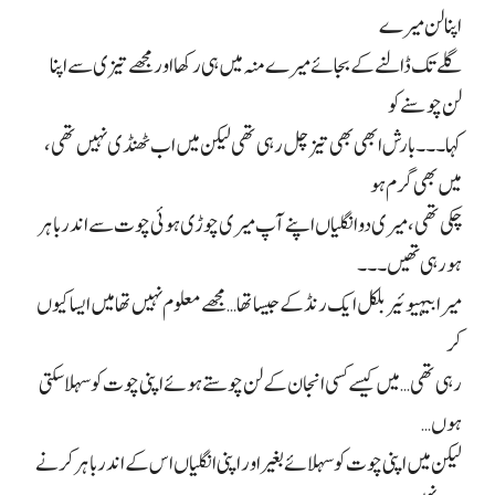
اپنا لن میرے
گلے تک ڈالنے کے بجائے میرے منہ میں ہی رکھا اور مجھے تیزی سے اپنا
لن چوسنے کو
کہا۔۔۔ بارش ابھی بھی تیز چل رہی تھی لیکن میں اب ٹھنڈی نہیں تھی،
میں بھی گرم ہو
چکی تھی، میری دو انگلیاں اپنے آپ میری چوڑی ہوئی چوت سے اندر باہر
ہو رہی تھیں۔۔۔
میرا بیہیوئیر بلکل ایک رنڈ کے جیسا تھا… مجھے معلوم نہیں تھا میں ایسا کیوں
کر
رہی تھی… میں کیسے کسی انجان کے لن چوستے ہوئے اپنی چوت کو سہلا سکتی
ہوں…
لیکن میں اپنی چوت کو سہلائے بغیر اور اپنی انگلیاں اس کے اندر باہر کرنے