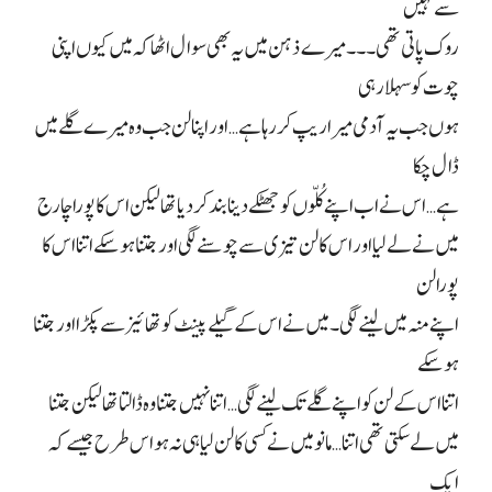
سے نہیں
روک پاتی تھی۔۔۔ میرے ذہن میں یہ بھی سوال اٹھا کہ میں کیوں اپنی
چوت کو سہلا رہی
ہوں جب یہ آدمی میرا ریپ کر رہا ہے… اور اپنا لن جب وہ میرے گلے میں
ڈال چکا
ہے… اس نے اب اپنے کُلّوں کو جھٹکے دینا بند کر دیا تھا لیکن اس کا پورا چارج
میں نے لے لیا اور اس کا لن تیزی سے چوسنے لگی اور جتنا ہو سکے اتنا اس کا
پورا لن
اپنے منہ میں لینے لگی۔ میں نے اس کے گیلے پینٹ کو تھائیز سے پکڑا اور جتنا
ہو سکے
اتنا اس کے لن کو اپنے گلے تک لینے لگی… اتنا نہیں جتنا وہ ڈالتا تھا لیکن جتنا
میں لے سکتی تھی اتنا… مانو میں نے کسی کا لن لیا ہی نہ ہو اس طرح جیسے کہ
ایک