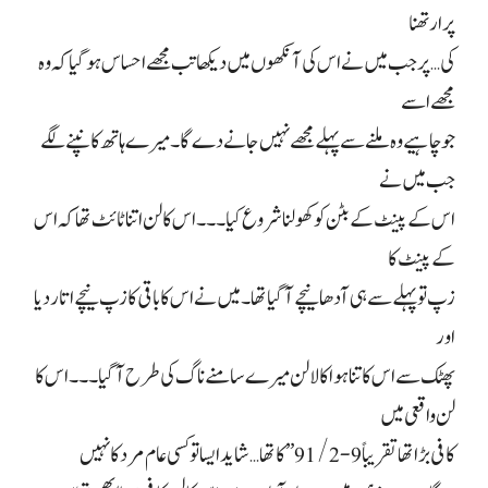
پرارتھنا
کی… پر جب میں نے اس کی آنکھوں میں دیکھا تب مجھے احساس ہو گیا کہ وہ
مجھے اسے
جو چاہیے وہ ملنے سے پہلے مجھے نہیں جانے دے گا۔ میرے ہاتھ کانپنے لگے
جب میں نے
اس کے پینٹ کے بٹن کو کھولنا شروع کیا۔۔۔ اس کا لن اتنا ٹائٹ تھا کہ اس
کے پینٹ کا
زپ تو پہلے سے ہی آدھا نیچے آ گیا تھا۔ میں نے اس کا باقی کا زپ نیچے اتار دیا
اور
پھٹک سے اس کا تنا ہوا کالا لن میرے سامنے ناگ کی طرح آ گیا۔۔۔ اس کا
لن واقعی میں
کافی بڑا تھا تقریباً 9-91/2” کا تھا… شاید ایسا تو کسی عام مرد کا نہیں