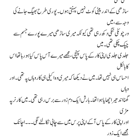
کبھی بھی
ساڑھی کے اندر پیٹی کوٹ نہیں پہنتی ہوں۔ پوری طرح بھیگ جانے کی
وجہ سے، میں
ورچوئلی ننگی دکھ رہی تھی کیونکہ میری ساڑھی میرے پورے جسم سے
چپک چکی تھی۔ میں
جلدی جلدی اپنی کار کے پاس پہنچی، مجھے میرے آس پاس کیا ہو رہا تھا اس
کا بالکل
احساس ہی نہیں تھا۔ میں نے دیکھا کہ میری وہ اکیلی ہی کار وہاں پہ تھی۔ اور
وہاں
گھنا اندھیرا چھایا ہوا تھا۔ بارش ایک دم زور سے برس رہی تھی۔ میں کارنر پہ
مڑی
اور اپنی کار کے پاس آ کے اپنی پرس میں سے چابی نکالنے لگی۔۔۔ اچانک
مجھے ایک زور