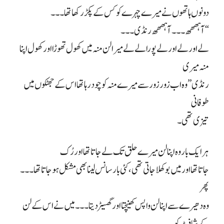
دونوں ہاتھوں نے میرے چہرے کو کس کے پکڑ رکھا تھا۔۔۔
“آہھھھ۔۔۔ آہھھھ رنڈی۔۔۔
لے اور لے اور لے پورا لے لے میرا لن منہ میں کھول تھوڑا اور کھول اپنا
منہ میری
رنڈی” وہ اب زور زور سے میرے منہ کو چود رہا تھا اس کے جھٹکوں میں
طوفانی
تیزی تھی۔
ہر ایک بار وہ اپنا لن میرے حلق تک لے جاتا تھا اور رُک
جاتا تھا اور میں بوکھلا جاتی تھی، کئی بار سانس لینا بھی مشکل ہو جاتا تھا۔۔۔
پھر
وہ دھیرے سے اپنا لن واپس کھینچتا اور گھسیڑ دیتا۔۔۔ میں نے اس کے لن
کے شافٹ کو