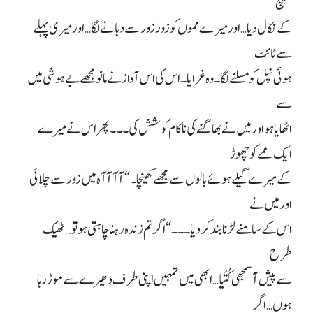
کھینچ
کے نکال دیا… اور میرے مموں کو زور زور سے دبانے لگا… اور میری پہلے
سے ٹائٹ
ہوئی نپل کو مسلنے لگا۔ وہ غرایا۔ اس کی اس آواز نے مانو مجھے بے ہوشی میں
سے
اٹھایا ہو اور میں نے بھاگنے کی ناکام کوشش کی۔۔۔ پھر اس نے میرے
ایک ممے کو چھوڑ
کے میرے گیلے ہوئے بالوں سے مجھے کھینچا۔ “آآآآہ میں زور سے چلائی
اور میں نے
اس کے سامنے لڑنا بند کر دیا۔۔۔ “اگر تم زندہ رہنا چاہتی ہو تو… ٹھیک
طرح
سے پیش آ سمجھی کُتّیا… ابھی میں تمہیں اپنی طرف دھیرے سے موڑ رہا
ہوں… اگر