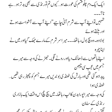
ایک ایک دم چلّو قسم کی عورت ہو… کیوں تم تو رنڈی سے بھی بدتر ہو… ہے
نا؟۔۔۔
تمہیں تو اپنے آپ سے شرم آنی چاہیے” اپنے آپ سے آشواست ہوتے
اور ہنستے ہوئے
بولا وہ۔ وہ سچ بول رہا تھا۔۔۔ میرا سر شرم کے مارے جھک گیا اور میں نے
اپنا چہرہ
اپنے ہاتھوں سے ڈھانک دیا اور رونے لگی۔ جھڑنے کی وجہ سے میرے
جسم میں عجب سی چبھن
پیدا ہو گئی تھی اور بارش کی ٹھنڈی بوندیں میرے جسم کو چھیڑ رہی تھیں…
ٹھنڈی ہوا
کی وجہ سے میرا پورا بدن کانپ رہا تھا۔ میں سچ مچ اس وقت ایک بازاری
رنڈی کے سامان