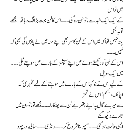
میں تو اس
کے ایک ایک شبد سے مانو سُن رہ گئی۔۔۔ اس کا لن بہت بڑا لگ رہا تھا… مجھے
تو یہ بھی
پتہ نہیں تھا کہ میں اس کے لن کا سر بھی اپنے منہ میں لے پاؤں گی بھی کہ
نہیں۔۔۔
اس کے لن کو دیکھتے ہوئے میں اپنے آپشنز کے بارے میں سوچنے لگی۔۔۔
میں ایک دو پل
کے لیے اس نے جو کہا اس کے بارے میں سوچنے کے لیے ٹھہری کہ
اچانک، بھمم! اس نے تھڑ
سے میرے گال پہ اپنے پتھریلے لن سے پھٹکارا۔۔۔ مجھے تو مانو دن میں
تارے دیکھ گئے
ایسی حالت ہو گئی۔۔۔ “چوسنا شروع کر۔۔۔ رنڈی۔۔۔ سالی مادرچود