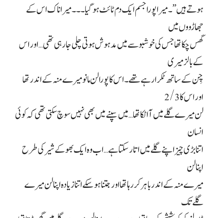
ہوتے ہیں”۔ میرا پورا جسم ایک دم ٹائٹ ہو گیا۔۔۔ میرا ناک اس کے
جھاڑووں میں
گھس چکا تھا جس کی خوشبو سے میں مدہوش ہوتی چلی جا رہی تھی… اور اس
کے بالز میری
چِن کے ساتھ ٹکرا رہے تھے۔ اس کا پورا لن مانو میرے منہ کے اندر تھا
اور اس کا 2/3
لن میرے گلے میں آ اٹکا تھا… میں سپنے میں بھی نہیں سوچ سکتی تھی کہ کوئی
انسان
اتنا بڑی چیز اپنے گلے میں اتار سکتا ہے… اب وہ ایک بھوکے شیر کی طرح
اپنا لن
میرے منہ کے اندر باہر کر رہا تھا اور جتنا ہو سکے اتنا زیادہ اپنا لن میرے
گلے تک