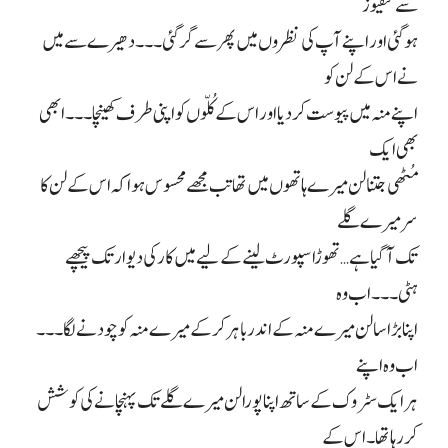
سے کنفیوز
ہو گئی اور اپنے آپ کی نظروں میں پھر سے گر گئی۔۔۔ دھیرے سے میں
نے اس کے لن کو
اپنے منہ میں پیوست کر دیا اور اس کے کُلّوں کو اپنی طرف کھینچا۔۔۔ ابھی
بھی ایک
مُٹھی جتنا لن میرے ہاتھوں میں تھا تب مجھے محسوس ہوا کہ اس کے لن کا
سر میرے گلے
تک آ گیا ہے… تھوڑا سپورٹ لینے کے لیے میں کار کی دیوار تک پیچھے
ہٹی۔۔۔ اب وہ
اپنا بڑا سا لن میرے منہ کے اندر باہر کر کے میرے منہ کو چودنے لگا۔۔۔
اب وہ اپنے
ہر ایک سٹروک کے ساتھ اپنا پورا لن میرے گلے تک پہنچانے کی کوشش
کر رہا تھا۔ اس کے