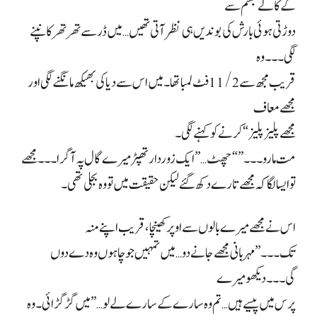
کے کالے جسم سے
دوڑتی ہوئی بارش کی بوندیں ہی نظر آتی تھیں… میں ڈر سے تھر تھر کانپنے
لگی۔۔۔ وہ
قریب مجھ سے 11/2 فٹ لمبا تھا۔ میں اس سے دیا کی بھیکھ مانگنے لگی اور
مجھے معاف
مجھے
پلیز پلیز
“
کرنے کو کہنے لگی۔
مت مارو۔۔۔” “چھٹ…” ایک زوردار تھپڑ میرے گال پہ آ گرا۔۔۔ مجھے
تو ایسا لگا کہ مجھے تارے دکھ گئے لیکن حقیقت میں تو وہ بجلی تھی۔
اس نے مجھے میرے بالوں سے اوپر کھینچا، قریب اپنے منہ
تک۔۔۔”مہربانی مجھے جانے دو… میں تمہیں جو چاہوں وہ دے دوں
گی۔۔۔دیکھو میرے
پرس میں پیسے ہیں… تم وہ سارے کے سارے لے لو…” میں گڑگڑائی۔ وہ