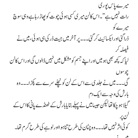
میرے پاس پوری
رات نہیں ہے”۔ اس کا لن میری کسی ہوئی چوت کو پھاڑ رہا ہے وہی سوچ
میرے کو
ڈرا گئی اور ایکسائیٹ کر گئی۔۔۔ پر آخر میں جیت ڈر کی ہی ہوئی، میں نے
فیصلہ کر
لیا کہ کچھ بھی ہو میں اور اپنے جسم کو مشکل میں نہیں ڈالوں گی اور اس کا لن
چوسوں
گی۔۔۔ میں نے جلدی سے اس کے لن کو نچلے سرے سے پکڑا۔۔۔ وہ
بارش کی وجہ سے ایک دم
گیلا ہو چکا تھا لیکن جیسا میں نے پہلے بتایا بارش کے ٹھنڈے پانی کا اس کے
لن پر
کوئی اثر نہیں تھا۔۔۔ وہ چٹان کی طرح تنا ہوا اور لوہے کی طرح گرم تھا۔