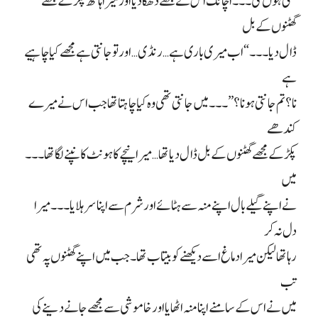
لگتی ہوں گی۔۔۔ اچانک اس نے مجھے دھکا دیا اور میرا ہاتھ پکڑ کے مجھے
گھٹنوں کے بل
ڈال دیا۔۔۔ “اب میری باری ہے… رنڈی… اور تو جانتی ہے مجھے کیا چاہیے
ہے
نا؟ تم جانتی ہو نا؟”۔۔۔ میں جانتی تھی وہ کیا چاہتا تھا جب اس نے میرے
کندھے
پکڑ کے مجھے گھٹنوں کے بل ڈال دیا تھا… میرا نیچے کا ہونٹ کانپنے لگا تھا۔۔۔
میں
نے اپنے گیلے بال اپنے منہ سے ہٹائے اور شرم سے اپنا سر ہلایا۔۔۔ میرا
دل نہ کر
رہا تھا لیکن میرا دماغ اسے دیکھنے کو بیتاب تھا۔ جب میں اپنے گھٹنوں پہ تھی
تب
میں نے اس کے سامنے اپنا منہ اٹھایا اور خاموشی سے مجھے جانے دینے کی