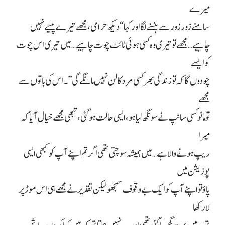
میرے
سامنے زور زور سے ہنسنے لگا اور کہا “دیکھ حرامی، مجھے تیرے پیسے نہیں
چاہیے… مجھے تو تیری وہ کسی ہوئی ٹائٹ چوت چاہیے… میں تیری اس چوت
کو ایسے
چودوں گا کہ تو زندگی بھر کسی مرد کا لن نہیں مانگے گی”۔ اس کی باتوں سے
مجھے
تو مانو کسی سانپ نے سونگھ لیا ہو، ایسی حالت ہو گئی، تبھی مجھے خیال آیا کہ
میرا
ریپ ہونے والا ہے… میں ہمیشہ سوچتی تھی اگر تم اپنے آپ کو کبھی ایسی
پوزیشن میں
پاؤ تو اپنے آپ کو ایک بے وقوف سمجھو لیکن تقدیر نے مجھے ہی اس موڑ پر
لا رکھا