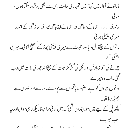
ڈراؤنے آواز میں کہا “میں تمہاری حالت اس سے بھی بدتر بنا سکتا ہوں،
سالی
رنڈی”۔۔۔ اس کے ساتھ ہی اس نے اپنا ہاتھ میری ساڑھی کے اندر
میری پھیلی ہوئی
رانوں کے بیچ ڈال دیا اور جھٹ سے میری پینٹی پھاڑ کے کھینچ نکالی۔ میری
پینٹی کے
چرنے کی آواز بارش اور بجلی کی گڑگڑاہٹ کے بیچ اندھیری رات میں دب
گئی۔ اب وہ میرے
دونوں پیروں کو اپنے مضبوط ہاتھوں سے پورے زور سے اور فورس سے
پھیلا رہا تھا…
کچھ پل کے لیے میں سوچ رہی تھی کہ میں کوئی برا سپنا دیکھ رہی ہوں اور یہ
سب میرے