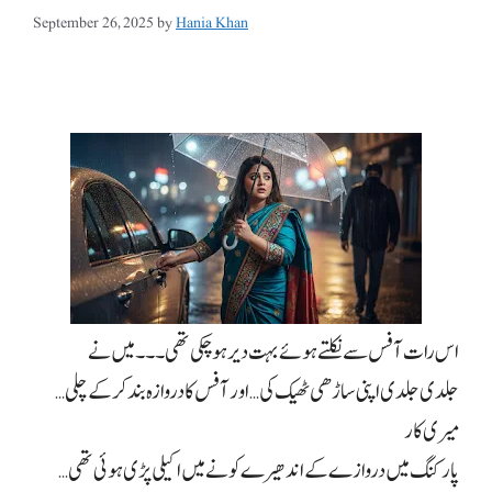
September 26, 2025
by
Hania Khan
اس رات آفس سے نکلتے ہوئے بہت دیر ہو چکی تھی۔۔۔ میں نے
جلدی جلدی اپنی ساڑھی ٹھیک کی… اور آفس کا دروازہ بند کر کے چلی…
میری کار
پارکنگ میں دروازے کے اندھیرے کونے میں اکیلی پڑی ہوئی تھی…