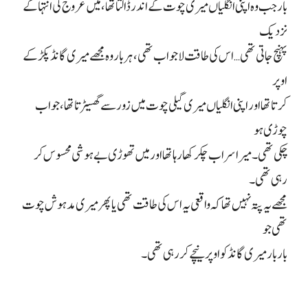
بار جب وہ اپنی انگلیاں میری چوت کے اندر ڈالتا تھا، میں عروج کی انتہا کے
نزدیک
پہنچ جاتی تھی… اس کی طاقت لاجواب تھی، ہر بار وہ مجھے میری گانڈ پکڑ کے
اوپر
کرتا تھا اور اپنی انگلیاں میری گیلی چوت میں زور سے گھسیڑتا تھا، جو اب
چوڑی ہو
چکی تھی۔ میرا سر اب چکر کھا رہا تھا اور میں تھوڑی بے ہوشی محسوس کر
رہی تھی۔
مجھے یہ پتہ نہیں تھا کہ واقعی یہ اس کی طاقت تھی یا پھر میری مدہوش چوت
تھی جو
بار بار میری گانڈ کو اوپر نیچے کر رہی تھی۔