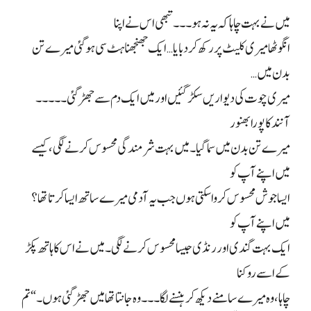
میں نے بہت چاہا کہ یہ نہ ہو۔۔۔ تبھی اس نے اپنا
انگوٹھا میری کلیٹ پر رکھ کر دبایا… ایک جھنجھناہٹ سی ہو گئی میرے تن
بدن میں…
میری چوت کی دیواریں سکڑ گئیں اور میں ایک دم سے جھڑ گئی۔۔۔۔۔
آنند کا پورا بھنور
میرے تن بدن میں سما گیا۔ میں بہت شرمندگی محسوس کرنے لگی، کیسے
میں اپنے آپ کو
ایسا جوش محسوس کروا سکتی ہوں جب یہ آدمی میرے ساتھ ایسا کرتا تھا؟
میں اپنے آپ کو
ایک بہت گندی اور رنڈی جیسا محسوس کرنے لگی۔ میں نے اس کا ہاتھ پکڑ
کے اسے روکنا
چاہا، وہ میرے سامنے دیکھ کر ہنسنے لگا۔۔۔ وہ جانتا تھا میں جھڑ گئی ہوں۔ “تم