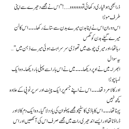
ذرا بھی ہوشیاری دکھائی توووووووو…..!” اس نے مجھے دھیرے سے اپنی
طرف موڑا
اس دوران اس نے اپنا بدن میرے بدن سے ستائے رکھا۔۔۔ اس کا لن
میرے گیلے بدن کو گھس
رہا تھا، اور میری چوت میں تھوڑی سرسراہٹ ہوئی
میرے ذہن میں
… ”
یہ سوال
ابھرا۔ میں نے اوپر دیکھا۔۔۔ میں نے اس بار اسے پہلی بار دیکھا۔ وہ ایک
لمبا چوڑا
اور کالا مرد تھا۔۔۔ اس نے اپنے جسم پر ایک پینٹ اور سر پر ٹوپی کے علاوہ
کچھ نہیں
پہنا تھا۔۔۔ اس کا باڈی کا سٹیچو مجھے پہلوان کی یاد دلا گیا۔ وہ ایک دم کالا اور
ڈراؤنا تھا اور ایسے اندھیری رات میں مجھے صرف اس کی آنکھیں اور اس