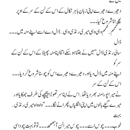
میں نے
دھیرے دھیرے اپنی زبان باہر نکال کے اس کے لن کے سر کے اوپر
پھرانا شروع کیا۔۔۔
“مممممم…مممم وہی وہی میری رنڈی وہی… ڈال دے اسے اپنے منہ میں۔۔۔
ڈال
سالی رنڈی ڈال” میں نے جتنا ہو سکے اتنا اپنا منہ پھیلا کے اس کے لن کے
سر کو
اپنے منہ میں ڈال دیا اور دھیرے دھیرے اس کو چوسنا شروع کر دیا۔۔۔
اس کے لن کے سر
نے میرا پورا منہ بھر دیا تھا… اس نے اپنا سر تھوڑا پیچھے کی طرف جھکایا اور
میرے گیلے بالوں میں اپنی انگلیاں پھرانے لگا۔۔۔ “واہ واہ میری رنڈی…
بہت
خوب۔۔۔ چوس اسے۔۔۔ چوس میرا لن آہھھھ۔۔۔ تو تو بہت چوداسی