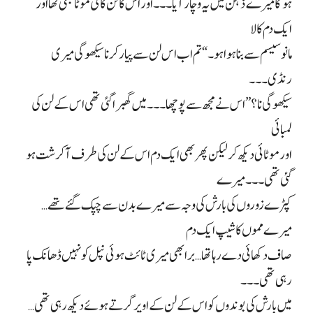
ہوگا میرے ذہن میں یہ وچار آیا۔۔۔ اور اس کا لن کافی موٹا بھی تھا اور
ایک دم کالا
مانو سیسم سے بنا ہوا ہو۔ “تم اب اس لن سے پیار کرنا سیکھو گی میری
رنڈی۔۔۔
سیکھو گی نا؟” اس نے مجھ سے پوچھا۔۔۔ میں گھبرا گئی تھی اس کے لن کی
لمبائی
اور موٹائی دیکھ کر لیکن پھر بھی ایک دم اس کے لن کی طرف آکرشت ہو
گئی تھی۔۔۔ میرے
کپڑے زوروں کی بارش کی وجہ سے میرے بدن سے چپک گئے تھے…
میرے مموں کا شیپ ایک دم
صاف دکھائی دے رہا تھا… برا بھی میری ٹائٹ ہوئی نپل کو نہیں ڈھانک پا
رہی تھی۔۔۔
میں بارش کی بوندوں کو اس کے لن کے اوپر گرتے ہوئے دیکھ رہی تھی…