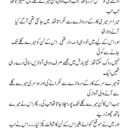
ڈالنے کی کوشش کر رہا تھا… جب جب وہ اپنا لن میرے گلے میں گھسیڑتا تھا
تب تب
میرا سر میری کار کے دروازے سے ٹکراتا تھا… میں جانتی تھی آگے کیا
آنے والا تھا
اور اس کے لیے میں خود ہی ذمہ دار تھی… اس کے لن کو میرے گلے تک
جانے سے کوئی
نہیں روک سکتا تھا… تیز بارش میں مجھے صرف دو ہی آوازیں سنائی دے رہی
تھیں ایک
تو میرے سر کے کار کے دروازے سے ٹکرانے کی اور دوسری میرے گلے
سے آنے والی آواز کی
جب اس کا لن میرے گلے تک پورا چلا جاتا تھا تب کی۔ پھر اس نے میرے
ہاتھ چھوڑ دیے
اور میں نے موقع گنوائے بغیر اس کے لن کا شافٹ پکڑ لیا۔۔۔ اس نے اب