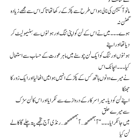
مانو آکسیجن کی نالی ہو اس طرح سے پکڑ کے رکھا تھا تاکہ اس سے مجھے زیادہ
گھٹن نہ
ہوے۔۔۔ میں نے اس کے لن کو اپنی ٹنگ اور ہونٹوں سے سِٹیمولیٹ کر
دیا تھا اور اپنے
ہونٹوں اور ٹنگ کو ایک لن چوسنے میں ماہر عورت کے حساب سے استعمال
کیا۔۔۔ اچانک اس
نے میرے دونوں ہاتھ کس کے پکڑ کے انہیں ہوا میں اٹھا لیا اور ایک زور کا
جھٹکا
اپنے لن کو دیا۔ میرا سر کار کے دروازے سے ٹکرایا اور اس کا لن سڑک
سے میرے حلق
میں جا ٹکرایا۔۔۔ “آہھھھھ…آہھھھھھ…رنڈی آج تجھے پتہ چلے گا کالے
لن کیا