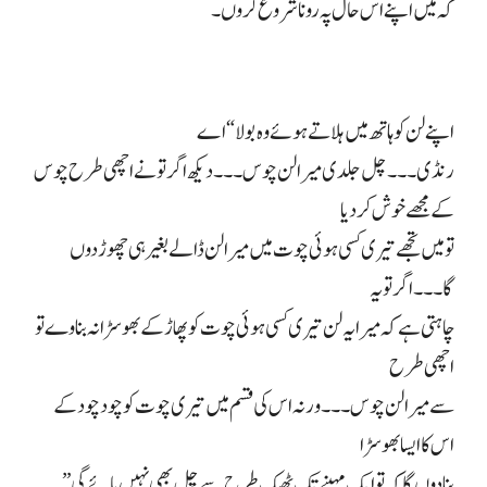
کہ میں اپنے اس حال پہ رونا شروع کروں۔
اپنے لن کو ہاتھ میں ہلاتے ہوئے وہ بولا “اے
رنڈی۔۔۔ چل جلدی میرا لن چوس۔۔۔ دیکھ اگر تو نے اچھی طرح چوس
کے مجھے خوش کر دیا
تو میں تجھے تیری کسی ہوئی چوت میں میرا لن ڈالے بغیر ہی چھوڑ دوں
گا۔۔۔ اگر تو یہ
چاہتی ہے کہ میرا یہ لن تیری کسی ہوئی چوت کو پھاڑ کے بھوسڑا نہ بناوے تو
اچھی طرح
سے میرا لن چوس۔۔۔ ورنہ اس کی قسم میں تیری چوت کو چود چود کے
اس کا ایسا بھوسڑا
بنا دوں گا کہ تو ایک مہینے تک ٹھیک طرح سے چل بھی نہیں پائے گی”۔