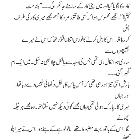
کا دھکا لگایا گیا اور میں اپنی کار کے سامنے جا ٹکرائی۔۔۔ ” ہلنا مت
کُتّیا!”۔ مجھے محسوس ہوا کہ کسی طاقتور مرد کا جسم مجھے میری کار کی طرف
پش
کر رہا تھا… اس کا پش کرنے کا فورس اتنا طاقتور تھا کہ اس نے میرے
پھیپھڑوں سے
ساری ہوا نکال دی تھی جس کی وجہ سے بالکل چلا بھی نہ سکی۔ میں ایک دم
گھبرا گئی۔۔۔
بارش اتنی تیز ہو رہی تھی کہ آس پاس کا بالکل دکھائی نہیں دے رہا تھا۔
اور جہاں
میری کار پارک ہوئی تھی وہاں مجھے کوئی دیکھ نہیں سکتا تھا۔ وہ مجھے ہر جگہ
چھونے
لگا… اس کے ہاتھ بہت مضبوط تھے… مانو لوہے کے بنے ہو… اس نے میرا پلو