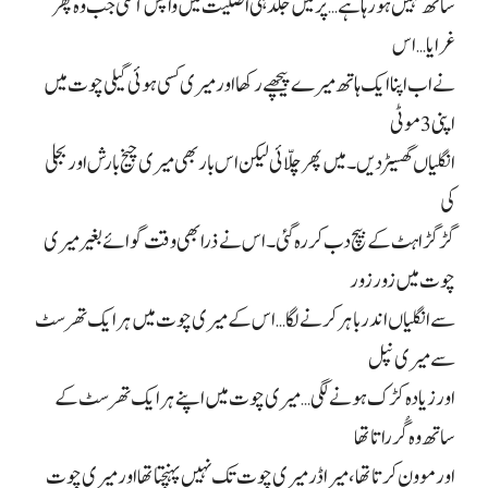
ساتھ نہیں ہو رہا ہے… پر میں جلد ہی اصلیت میں واپس آ گئی جب وہ پھر
غرایا… اس
نے اب اپنا ایک ہاتھ میرے پیچھے رکھا اور میری کسی ہوئی گیلی چوت میں
اپنی 3 موٹی
انگلیاں گھسیڑ دیں۔ میں پھر چلّائی لیکن اس بار بھی میری چیخ بارش اور بجلی
کی
گڑگڑاہٹ کے بیچ دب کر رہ گئی۔ اس نے ذرا بھی وقت گوائے بغیر میری
چوت میں زور زور
سے انگلیاں اندر باہر کرنے لگا… اس کے میری چوت میں ہر ایک تھرسٹ
سے میری نپل
اور زیادہ کڑک ہونے لگی… میری چوت میں اپنے ہر ایک تھرسٹ کے
ساتھ وہ گُرراتا تھا
اور موون کرتا تھا، میرا ڈر میری چوت تک نہیں پہنچتا تھا اور میری چوت