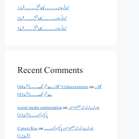
ممانی جان ۔۔۔۔۔۔کا عاشق ۔۔۔۔۔قسط 1
ممانی جان ۔۔۔۔۔۔کا عاشق ۔۔۔۔قسط 2
ممانی جان ۔۔۔۔۔۔کا عاشق ۔۔۔۔قسط 3
Recent Comments
گاؤں
on
گاؤں سے شہر تک۔۔۔۔(قسط 44) - Urdusexstories
سے شہر تک۔۔۔۔(قسط 43)
ہماری پیاری سی معصوم اور
on
social media optimization
پاکیزہ بہن۔۔۔(قسط33)
ہماری پیاری سی معصوم اور پاکیزہ بہن۔۔۔
on
Cengiz Koç
(قسط12)