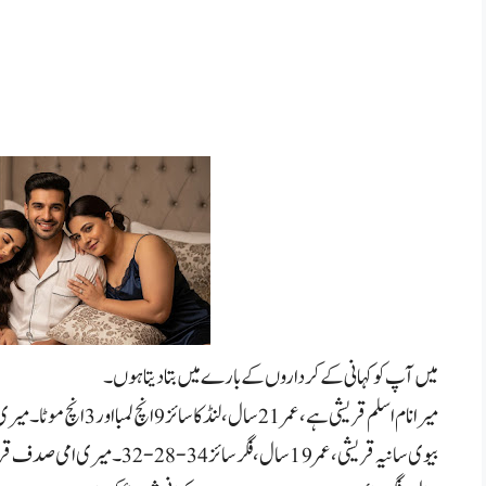
میں آپ کو کہانی کے کرداروں کے بارے میں بتا دیتا ہوں۔
میرا نام اسلم قریشی ہے، عمر 21 سال، لنڈ کا سائز 9 انچ لمبا اور 3 انچ موٹا۔ میری
بیوی سانیہ قریشی، عمر 19 سال، فگر سائز 34-28-32۔ میری امی صدف قریشی، عمر 45