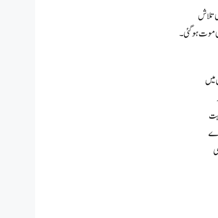
ی تلاش
ی موت ہو گئی۔
 میں
بہت
ارے
ی