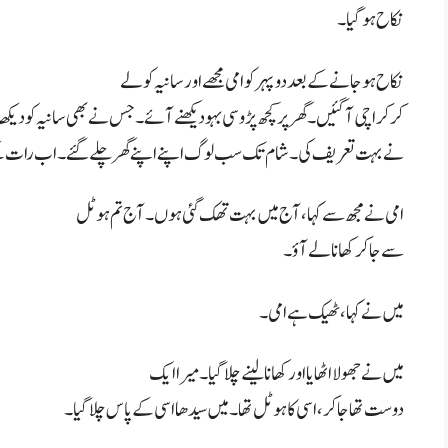
نکاح ہو گیا۔
نکاح ہو جانے کے بعد دوپہر کو امی مجھے اور سانیہ کو لے
کر کراچی آ گئیں۔ گھر پر کچھ پڑوسی بہو دیکھنے آئے۔ جس نے بھی سانیہ کو دیکھ
نے بہت تعریف کی۔ شام تک سب لوگ اپنے اپنے گھر چلے گئے۔ اب رات کے 8 بج چکے ت
امی نے مجھ سے کہا، آج میں بہت تھک گئی ہوں۔ آج تم ہوٹل
سے جا کر کھانا لے آؤ۔
میں نے کہا، ٹھیک ہے امی۔
میں نے جھولا اٹھایا اور کھانا لینے چلا گیا۔ میرا ایک
دوست تھا جاکر، اسی کا ہوٹل تھا۔ میں سیدھا اسی کے پاس چلا گیا۔