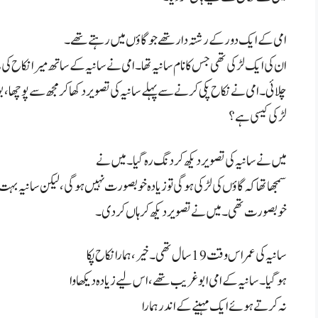
امی کے ایک دور کے رشتہ دار تھے جو گاؤں میں رہتے تھے۔
ان کی ایک لڑکی تھی جس کا نام سانیہ تھا۔ امی نے سانیہ کے ساتھ میرا نکاح کی
چلائی۔ امی نے نکاح پکی کرنے سے پہلے سانیہ کی تصویر دکھا کر مجھ سے پوچھا، بو
لڑکی کیسی ہے؟
میں نے سانیہ کی تصویر دیکھ کر دنگ رہ گیا۔ میں نے
سمجھا تھا کہ گاؤں کی لڑکی ہوگی تو زیادہ خوبصورت نہیں ہوگی، لیکن سانیہ بہت
خوبصورت تھی۔ میں نے تصویر دیکھ کر ہاں کر دی۔
سانیہ کی عمر اس وقت 19 سال تھی۔ خیر، ہمارا نکاح پکا
ہو گیا۔ سانیہ کے امی ابو غریب تھے، اس لیے زیادہ دیکھاوا
نہ کرتے ہوئے ایک مہینے کے اندر ہمارا