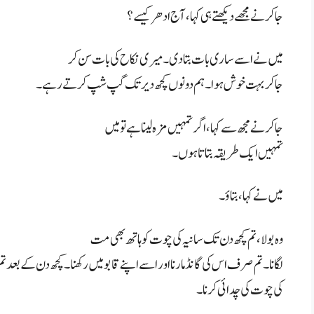
جاکر نے مجھے دیکھتے ہی کہا، آج ادھر کیسے؟
میں نے اسے ساری بات بتا دی۔ میری نکاح کی بات سن کر
جاکر بہت خوش ہوا۔ ہم دونوں کچھ دیر تک گپ شپ کرتے رہے۔
جاکر نے مجھ سے کہا، اگر تمہیں مزہ لینا ہے تو میں
تمہیں ایک طریقہ بتاتا ہوں۔
میں نے کہا، بتاؤ۔
وہ بولا، تم کچھ دن تک سانیہ کی چوت کو ہاتھ بھی مت
لگانا۔ تم صرف اس کی گانڈ مارنا اور اسے اپنے قابو میں رکھنا۔ کچھ دن کے بعد ت
کی چوت کی چدائی کرنا۔