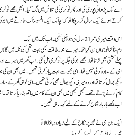
اے تک پڑھائی پوری کی اور پھر نوکری کی تلاش میں لگ گیا۔ ابھی مجھے نوکر
کرتے ہوئے ایک سال گزر چکا تھا کہ اچانک ایک افسوسناک حادثے میں ابو ک
اس وقت میری عمر 21 سال کی ہو چکی تھی۔ اب تک میں ایک
دم ہٹا کٹا نوجو ان بن گیا تھا۔ میرے اندر طاقت بھی بہت تھی کیونکہ میں گاؤں
پہلے کشتی بھی لڑتا تھا۔ مجھے ابو کی جگہ پر نوکری مل گئی۔ اب گھر میں میرے اور
امی کے علاوہ کوئی نہیں تھا۔ امی مجھ سے بہت پیار کرتی تھیں۔ میں بھی ان کی 
دیکھ بھال کرتا تھا اور وہ میری دیکھ بھال بھی کرتی تھیں۔ امی کو ہی گھر کے س
کام کرنے پڑتے تھے۔ کبھی کبھی میں بھی ان کے کام میں ہاتھ بٹا دیا کرتا تھا۔ ام
اب مجھے بار بار نکاح کرنے کے لیے کہہ رہی تھیں۔
ایک دن امی نے مجھ پر نکاح کے لیے زیادہ دباؤ ڈالا تو
میں نے نکاح کے لیے ہاں کر دیا۔