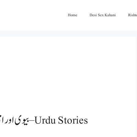
Home
Desi Sex Kahani
Risht
بیوی اور امی کے ساتھ میری سہاگ رات ۔۔۔ – Urdu Stories