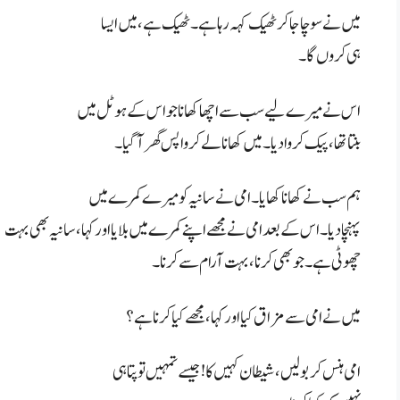
میں نے سوچا جاکر ٹھیک کہہ رہا ہے۔ ٹھیک ہے، میں ایسا
ہی کروں گا۔
اس نے میرے لیے سب سے اچھا کھانا جو اس کے ہوٹل میں
بنتا تھا، پیک کروا دیا۔ میں کھانا لے کر واپس گھر آ گیا۔
ہم سب نے کھانا کھایا۔ امی نے سانیہ کو میرے کمرے میں
پہنچا دیا۔ اس کے بعد امی نے مجھے اپنے کمرے میں بلایا اور کہا، سانیہ بھی بہت
چھوٹی ہے۔ جو بھی کرنا، بہت آرام سے کرنا۔
میں نے امی سے مزاق کیا اور کہا، مجھے کیا کرنا ہے؟
امی ہنس کر بولیں، شیطان کہیں کا! جیسے تمہیں تو پتا ہی