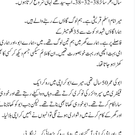
سال، فگر سائز 38-32-38۔ اب سیدھے کہانی شروع کرتا ہوں۔
میرا نام اسلم قریشی ہے۔ ہم لوگ گاؤں کے رہنے والے ہیں۔
ہمارا گاؤں شہداد کوٹ سے 35 کلومیٹر کے
فاصلے پر ہے۔ ہمارے گھر میں ہم تین لوگ تھے۔ میں، ہمارے ابو، اور ہماری
امی بہت اچھی اور بہت خوبصورت تھیں۔ ان کا ملائم سیکسی جسم دیکھ کر کسی کا بھ
کھڑا ہو جاتا تھا۔
ابو کی عمر 50 سال تھی۔ میرے ابو کراچی میں رہ کر ایک
فیکٹری میں سپروائزر کی نوکری کرتے تھے۔ وہاں وہ اکیلے رہتے تھے اور خود ہی گ
سارا کام کرتے تھے۔ ابو خود ہی کھانا بھی بناتے تھے۔ لیکن جب ابو کو کھانا بنان
اور گھر کے کام کرنے میں دشواری ہونے لگی تو انہوں نے ہمیں کراچی بلا لیا۔
میں اور امی کراچی آ گئے اور میں وہاں رہ کر پڑھائی کرنے لگا۔ بی