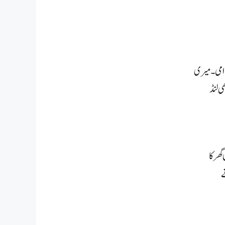
 امی۔ میری
ی لنڈ
ھر کا
ے