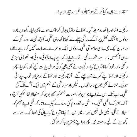
ممتا: اوئے ماں، کیا کرتے ہو؟ چلو، اٹھو اور تیار ہوجاؤ۔
رنجیت اٹھا اور باتھ روم چلا گیا۔ ممتا نے ساڑی بدل کر نائٹ سوٹ پہن لیا۔ کچھ دیر بعد
دونوں ڈائننگ ٹیبل پر آگئے۔ رشمی پہلے سے کھانا کھا رہی تھی۔ آج رنجیت اور رشمی کے
درمیان ایک عجیب سی خاموشی تھی۔ دونوں ایک دوسرے سے بات نہیں کر رہے تھے،
نہ ہی آنکھیں ملا رہے تھے۔ رشمی نے اپنے پاپا کے لیے پلیٹ لگائی، روٹی اور تھوڑی سبزی
رکھی، اور خود کھانا شروع کیا۔ رنجیت نے بھی بغیر کوئی سوال یا بات کیے کھانا کھایا۔ پھر
رنجیت اور ممتا اپنے کمرے میں چلے گئے۔ آج رنجیت اور ممتا کے درمیان خوب چدائی
ہوئی۔ ممتا نے بھی بھرپور ساتھ دیا۔ لیکن ادھر رشمی کے جسم میں ایک آگ لگ گئی
تھی۔ اب تک اس نے اپنے جوان خوبصورت جسم کو سمجھ بوجھ کر سنبھالا تھا، لیکن آج وہ
آگ بھڑک اٹھی تھی۔ وہ اٹھی، باتھ روم گئی، سارے کپڑے اتار کر ننگی اپنے جسم کو
سہلانے لگی، لیکن دل نہیں بھرا۔ پھر اس نے نہانا شروع کیا۔ پانی کی ٹھنڈک سے اسے
کچھ دیر کے لیے راحت ملی۔ پھر وہ اپنے بستر پر جا کر سو گئی۔