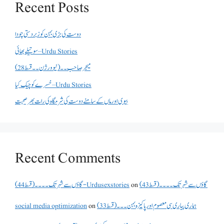
Recent Posts
دوست کی بڑی بہن کو زبردستی چودا
سوتیلے بھائی – Urdu Stories
میجر صاحب۔۔( نیو ورژن ۔۔قسط 28)
خسرے کو چیک کیا – Urdu Stories
بیوی اور ماں کے سامنے دوست کی شرمگاہ کی رات بھر صحبت
Recent Comments
گاؤں سے شہر تک۔۔۔۔(قسط 43)
on
گاؤں سے شہر تک۔۔۔۔(قسط 44) - Urdusexstories
ہماری پیاری سی معصوم اور پاکیزہ بہن۔۔۔(قسط33)
on
social media optimization