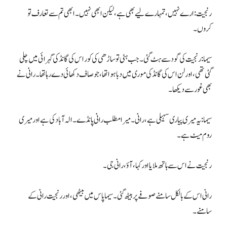
رنجیت: ارے نہیں، تمہارے لیے بھی ہے، لیکن ابھی نہیں۔ ابھی تم سے تعارف تو
کروں۔
سیما: رنجیت کی گود سے ہٹ گئی۔ جب ہٹی تو ساڑھی کی کور اس کی گانڈ کی گہرائی میں چلی
گئی تھی، اور لن اس کی گانڈ کی موری میں دبا ہوا تھا، جو صاف دکھائی دے رہا تھا۔ رانی نے
بھی غور سے دیکھا۔
سیما: یہ میری پیاری سہیلی ہے، رانی۔ میرا مطلب رانی پانڈے۔ الہ آباد کی ہے اور میری
روم میٹ ہے۔
رنجیت نے اس سے ہاتھ ملایا اور کہا، آؤ، رانی جی۔
رانی اس کے بالکل سامنے صوفے پر بیٹھ گئی۔ سیما پاس میں بیٹھی، اور رنجیت رانی کے
سامنے۔