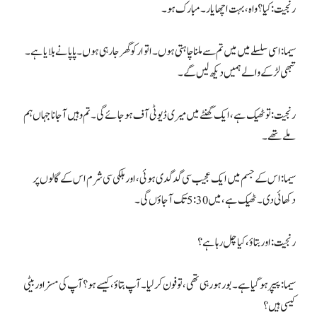
رنجیت: کیا؟ واہ، بہت اچھا یار۔ مبارک ہو۔
سیما: اسی سلسلے میں میں تم سے ملنا چاہتی ہوں۔ اتوار کو گھر جا رہی ہوں۔ پاپا نے بلایا ہے۔
تبھی لڑکے والے ہمیں دیکھ لیں گے۔
رنجیت: تو ٹھیک ہے، ایک گھنٹے میں میری ڈیوٹی آف ہوجائے گی۔ تم وہیں آجانا جہاں ہم
ملے تھے۔
سیما: اس کے جسم میں ایک عجیب سی گدگدی ہوئی، اور ہلکی سی شرم اس کے گالوں پر
دکھائی دی۔ ٹھیک ہے، میں 5:30 تک آجاؤں گی۔
رنجیت: اور بتاؤ، کیا چل رہا ہے؟
سیما: پیپر ہوگیا ہے۔ بور ہو رہی تھی، تو فون کر لیا۔ آپ بتاؤ، کیسے ہو؟ آپ کی مسز اور بیٹی
کیسی ہیں؟