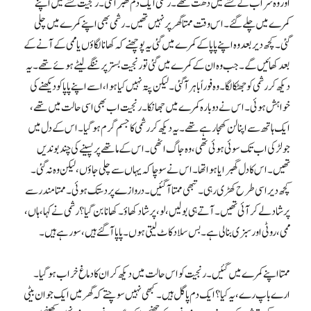
اور وہ شراب کے نشے میں دھُت تھے۔ رشمی ایک دم گھبرا گئی۔ رنجیت نشے میں اپنے
کمرے میں چلے گئے۔ اس وقت ممتا گھر پر نہیں تھیں۔ رشمی بھی اپنے کمرے میں چلی
گئی۔ کچھ دیر بعد وہ اپنے پاپا کے کمرے میں گئی یہ پوچھنے کہ کھانا لگاؤں یا ممی کے آنے کے
بعد کھائیں گے۔ جب وہ ان کے کمرے میں گئی تو رنجیت بستر پر ننگے لیٹے ہوئے تھے۔ یہ
دیکھ کر رشمی کو جھٹکا لگا۔ وہ فوراً باہر آگئی۔ لیکن پتہ نہیں کیا ہوا، اسے اپنے پاپا کو دیکھنے کی
خواہش ہوئی۔ اس نے دوبارہ کمرے میں جھانکا۔ رنجیت اب بھی اسی حالت میں تھے،
ایک ہاتھ سے اپنا لن کھجا رہے تھے۔ یہ دیکھ کر رشمی کا جسم گرم ہوگیا۔ اس کے دل میں
جو لڑکی اب تک سوئی ہوئی تھی، وہ جاگ اٹھی۔ اس کے ماتھے پر پسینے کی چند بوندیں
تھیں۔ اس کا دل گھبرایا ہوا تھا۔ اس نے سوچا کہ یہاں سے چلی جاؤں، لیکن وہ نہ گئی۔
کچھ دیر اسی طرح کھڑی رہی۔ تبھی ممتا آگئیں۔ دروازے پر دستک ہوئی۔ ممتا مندر سے
پرشاد لے کر آئی تھیں۔ آتے ہی بولیں، لو، پرشاد کھاؤ۔ کھانا بن گیا؟ رشمی نے کہا، ہاں،
ممی، روٹی اور سبزی بنا لی ہے۔ بس سلاد کاٹ لیتی ہوں۔ پاپا آگئے ہیں، سو رہے ہیں۔
ممتا اپنے کمرے میں گئیں۔ رنجیت کو اس حالت میں دیکھ کر ان کا دماغ خراب ہوگیا۔
ارے باپ رے، یہ کیا؟ ایک دم پاگل ہیں۔ کبھی نہیں سوچتے کہ گھر میں ایک جوان بیٹی