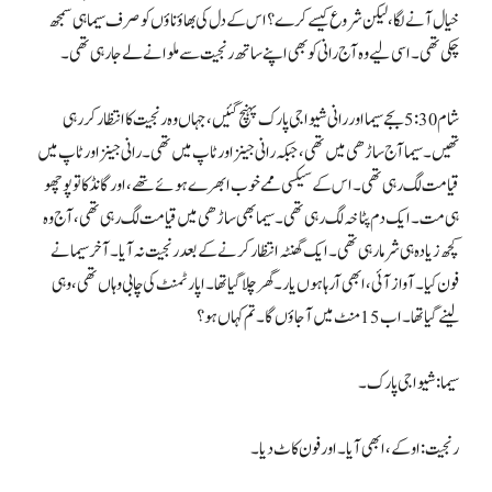
خیال آنے لگا، لیکن شروع کیسے کرے؟ اس کے دل کی بھاؤناؤں کو صرف سیما ہی سمجھ
چکی تھی۔ اسی لیے وہ آج رانی کو بھی اپنے ساتھ رنجیت سے ملوانے لے جا رہی تھی۔
شام 5:30 بجے سیما اور رانی شیواجی پارک پہنچ گئیں، جہاں وہ رنجیت کا انتظار کر رہی
تھیں۔ سیما آج ساڑھی میں تھی، جبکہ رانی جینز اور ٹاپ میں تھی۔ رانی جینز اور ٹاپ میں
قیامت لگ رہی تھی۔ اس کے سیکسی ممے خوب ابھرے ہوئے تھے ، اور گانڈ کا تو پوچھو
ہی مت۔ ایک دم پٹاخہ لگ رہی تھی۔ سیما بھی ساڑھی میں قیامت لگ رہی تھی، آج وہ
کچھ زیادہ ہی شرما رہی تھی۔ ایک گھنٹہ انتظار کرنے کے بعد رنجیت نہ آیا۔ آخر سیما نے
فون کیا۔ آواز آئی، ابھی آرہا ہوں یار۔ گھر چلا گیا تھا۔ اپارٹمنٹ کی چابی وہاں تھی، وہی
لینے گیا تھا۔ اب 15 منٹ میں آجاؤں گا۔ تم کہاں ہو؟
سیما: شیواجی پارک۔
رنجیت: اوکے، ابھی آیا۔ اور فون کاٹ دیا۔