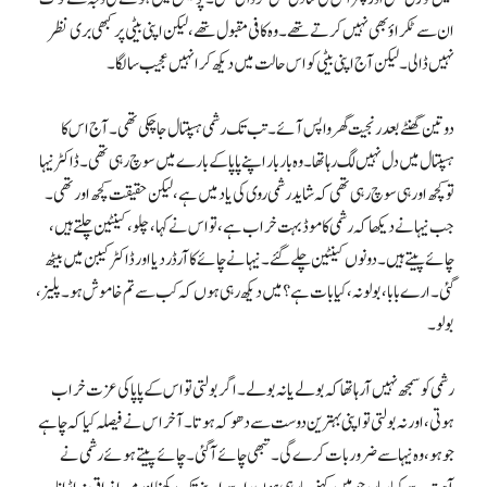
ان سے ٹکراؤ بھی نہیں کرتے تھے۔ وہ کافی مقبول تھے، لیکن اپنی بیٹی پر کبھی بری نظر
نہیں ڈالی۔ لیکن آج اپنی بیٹی کو اس حالت میں دیکھ کر انہیں عجیب سا لگا۔
دو تین گھنٹے بعد رنجیت گھر واپس آئے۔ تب تک رشمی ہسپتال جا چکی تھی۔ آج اس کا
ہسپتال میں دل نہیں لگ رہا تھا۔ وہ بار بار اپنے پاپا کے بارے میں سوچ رہی تھی۔ ڈاکٹر نیہا
تو کچھ اور ہی سوچ رہی تھی کہ شاید رشمی روی کی یاد میں ہے، لیکن حقیقت کچھ اور تھی۔
جب نیہا نے دیکھا کہ رشمی کا موڈ بہت خراب ہے، تو اس نے کہا، چلو، کینٹین چلتے ہیں،
چائے پیتے ہیں۔ دونوں کینٹین چلے گئے۔ نیہا نے چائے کا آرڈر دیا اور ڈاکٹر کیبن میں بیٹھ
گئی۔ ارے بابا، بولو نہ، کیا بات ہے؟ میں دیکھ رہی ہوں کہ کب سے تم خاموش ہو۔ پلیز،
بولو۔
رشمی کو سمجھ نہیں آرہا تھا کہ بولے یا نہ بولے۔ اگر بولتی تو اس کے پاپا کی عزت خراب
ہوتی، اور نہ بولتی تو اپنی بہترین دوست سے دھوکہ ہوتا۔ آخر اس نے فیصلہ کیا کہ چاہے
جو ہو، وہ نیہا سے ضرور بات کرے گی۔ تبھی چائے آگئی۔ چائے پیتے ہوئے رشمی نے