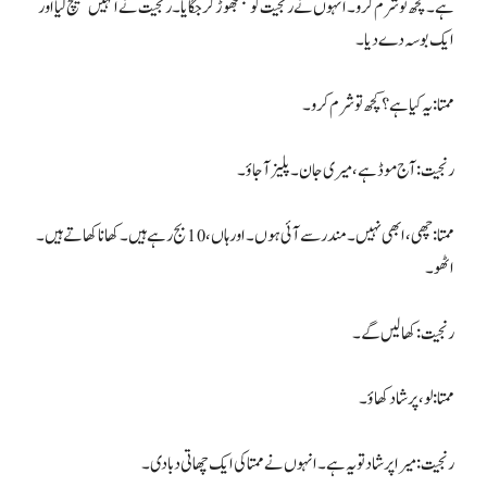
ہے۔ کچھ تو شرم کرو۔ انہوں نے رنجیت کو جھنجھوڑ کر جگایا۔ رنجیت نے انہیں کھینچ لیا اور
ایک بوسہ دے دیا۔
ممتا: یہ کیا ہے؟ کچھ تو شرم کرو۔
رنجیت: آج موڈ ہے، میری جان۔ پلیز آجاؤ۔
ممتا: چھی، ابھی نہیں۔ مندر سے آئی ہوں۔ اور ہاں، 10 بج رہے ہیں۔ کھانا کھاتے ہیں۔
اٹھو۔
رنجیت: کھا لیں گے۔
ممتا: لو، پرشاد کھاؤ۔
رنجیت: میرا پرشاد تو یہ ہے۔ انہوں نے ممتا کی ایک چھاتی دبا دی۔