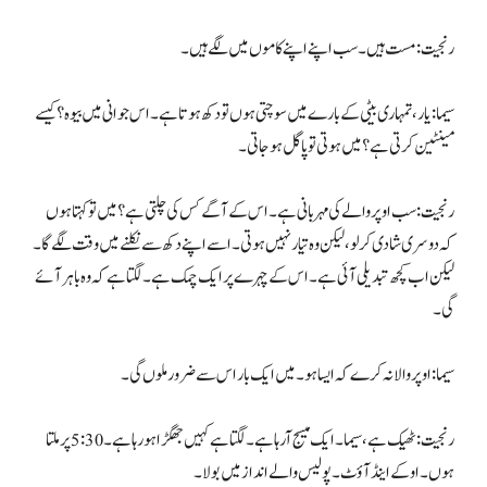
رنجیت: مست ہیں۔ سب اپنے اپنے کاموں میں لگے ہیں۔
سیما: یار، تمہاری بیٹی کے بارے میں سوچتی ہوں تو دکھ ہوتا ہے۔ اس جوانی میں بیوہ؟ کیسے
مینٹین کرتی ہے؟ میں ہوتی تو پاگل ہو جاتی۔
رنجیت: سب اوپر والے کی مہربانی ہے۔ اس کے آگے کس کی چلتی ہے؟ میں تو کہتا ہوں
کہ دوسری شادی کر لو، لیکن وہ تیار نہیں ہوتی۔ اسے اپنے دکھ سے نکلنے میں وقت لگے گا۔
لیکن اب کچھ تبدیلی آئی ہے۔ اس کے چہرے پر ایک چمک ہے۔ لگتا ہے کہ وہ باہر آئے
گی۔
سیما: اوپر والا نہ کرے کہ ایسا ہو۔ میں ایک بار اس سے ضرور ملوں گی۔
رنجیت: ٹھیک ہے، سیما۔ ایک میسج آرہا ہے۔ لگتا ہے کہیں جھگڑا ہو رہا ہے۔ 5:30 پر ملتا
ہوں۔ اوکے اینڈ آؤٹ۔ پولیس والے انداز میں بولا۔