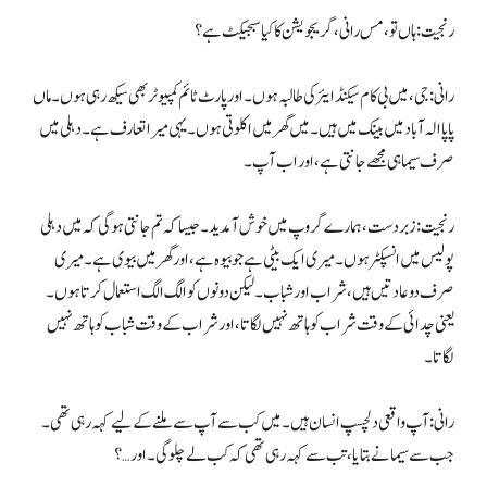
رنجیت: ہاں تو، مس رانی، گریجویشن کا کیا سبجیکٹ ہے؟
رانی: جی، میں بی کام سیکنڈ ایئر کی طالبہ ہوں۔ اور پارٹ ٹائم کمپیوٹر بھی سیکھ رہی ہوں۔ ماں
پاپا الہ آباد میں بینک میں ہیں۔ میں گھر میں اکلوتی ہوں۔ یہی میرا تعارف ہے۔ دہلی میں
صرف سیما ہی مجھے جانتی ہے، اور اب آپ۔
رنجیت: زبردست، ہمارے گروپ میں خوش آمدید۔ جیسا کہ تم جانتی ہو گی کہ میں دہلی
پولیس میں انسپکٹر ہوں۔ میری ایک بیٹی ہے جو بیوہ ہے، اور گھر میں بیوی ہے۔ میری
صرف دو عادتیں ہیں، شراب اور شباب۔ لیکن دونوں کو الگ الگ استعمال کرتا ہوں۔
یعنی چدائی کے وقت شراب کو ہاتھ نہیں لگاتا، اور شراب کے وقت شباب کو ہاتھ نہیں
لگاتا۔
رانی: آپ واقعی دلچسپ انسان ہیں۔ میں کب سے آپ سے ملنے کے لیے کہہ رہی تھی۔
جب سے سیما نے بتایا، تب سے کہہ رہی تھی کہ کب لے چلو گی۔ اور…؟