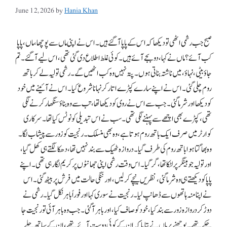
June 12, 2026
by
Hania Khan
صبح جب رشمی اٹھی تو دیکھا کہ اس کے پاپا آگئے ہیں۔ اس نے اپنی ماں سے پوچھا، ماں، پاپا
کب آئے؟ ماں نے کہا، دو بجے آئے ہیں۔ کوئی غلط اطلاع دی گئی تھی، اس لیے آگئے۔ تم
جاؤ بیٹی، نہاؤ، میں ناشتہ بناتی ہوں۔ پتہ نہیں وہ کب اٹھیں گے۔ رشمی تولیہ لے کر باتھ
روم چلی گئی۔ اس نے اپنے سارے کپڑے اتار کر نہانا شروع کیا۔ اس نے آئینے میں خود
کو دیکھا اور شرما گئی۔ جب سے اس نے روی کو دیکھا تھا، تب سے وہ بناؤ سنگھار کرنے لگی
تھی، کپڑے بھی اچھے سے پہننے لگی تھی۔ سب نے اس تبدیلی کو نوٹس کیا تھا۔ سرکاری
کوارٹر میں صرف ایک باتھ روم ہوتا ہے، وہ بھی منسلک۔ رنجیت کو زور سے پیشاب لگا۔
وہ بھاگتا ہوا باتھ روم کی طرف گیا۔ دروازہ ٹھیک سے بند نہیں تھا، دھکا لگتے ہی کھل گیا،
اور تولیہ جو ہینگر پر لٹکا تھا، گر گیا۔ اس وقت رشمی اپنی جھانٹوں پر کریم لگا رہی تھی۔ اپنے
پاپا کو دیکھتے ہی وہ شرما گئی، نظریں نیچے کرلیں، اور ننگی حالت میں فرش پر بیٹھ گئی۔ اس
نے اپنا منہ ہاتھوں سے ڈھانپ لیا۔ رنجیت نے سوری کہا اور فوراً باہر نکل گیا۔ رشمی نے
دوڑ کر دروازہ زور سے بند کیا، خود کو صاف کیا، اور باہر آگئی۔ جب وہ باہر آئی تو رنجیت جا
چکے تھے۔ پوچھنے پر ماں نے بتایا کہ ان کے کوئی دوست آئے تھے، ان کے ساتھ چلے