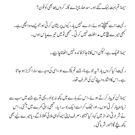
سیما: تم بہت بہک گئے ہو۔ سدھارنا پڑے گا۔ کروں بھابھی کو فون؟
رنجیت: اسے کھینچتے ہوئے، ارے نہیں یار، کیوں پریشان کرتی ہو؟ ویسے وہ اچھی ہے۔
کبھی میرے بیچ میں مداخلت نہیں کرتی۔ تبھی تو میں تیرے پاس ہوں۔
سیما: ٹھیک ہے، لیکن اس کا ناجائز فائدہ نہیں اٹھانا چاہیے۔
رنجیت: کیا کروں یار؟ یہ جو ہے نا، جسے تم پکڑے ہو، اسی کی وجہ سے سارا گڑبڑ ہوجاتا
ہے۔ اس کا اشارہ اپنے لن کی طرف تھا۔
سیما: لن کو پیار کرتے ہوئے، اس کے بارے میں کچھ نہ بولو۔ یہی تو ہے جسے میں سب سے
زیادہ پیار کرتی ہوں۔ اور جھک کر اسے ایک بوسہ دیا۔ تبھی رانی کمرے میں آگئی۔ اس
نے شرارتی انداز میں کہا، کیا جیجو، صرف اپنی سیما کو ہی ملائی کھلاؤ گے، یا میرے لیے بھی
کچھ بچے گا؟ اور شرما گئی۔