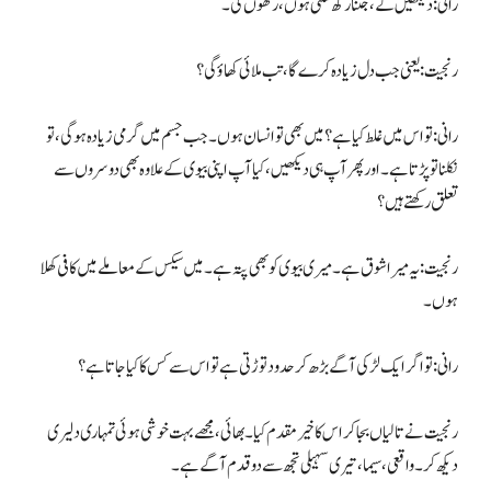
رانی: دیکھیں گے، جتنا رکھ سکتی ہوں، رکھوں گی۔
رنجیت: یعنی جب دل زیادہ کرے گا، تب ملائی کھاؤ گی؟
رانی: تو اس میں غلط کیا ہے؟ میں بھی تو انسان ہوں۔ جب جسم میں گرمی زیادہ ہوگی، تو
نکلنا تو پڑتا ہے۔ اور پھر آپ ہی دیکھیں، کیا آپ اپنی بیوی کے علاوہ بھی دوسروں سے
تعلق رکھتے ہیں؟
رنجیت: یہ میرا شوق ہے۔ میری بیوی کو بھی پتہ ہے۔ میں سیکس کے معاملے میں کافی کھلا
ہوں۔
رانی: تو اگر ایک لڑکی آگے بڑھ کر حدود توڑتی ہے تو اس سے کس کا کیا جاتا ہے؟
رنجیت نے تالیاں بجا کر اس کا خیر مقدم کیا۔ بھائی، مجھے بہت خوشی ہوئی تمہاری دلیری
دیکھ کر۔ واقعی، سیما، تیری سہیلی تجھ سے دو قدم آگے ہے۔