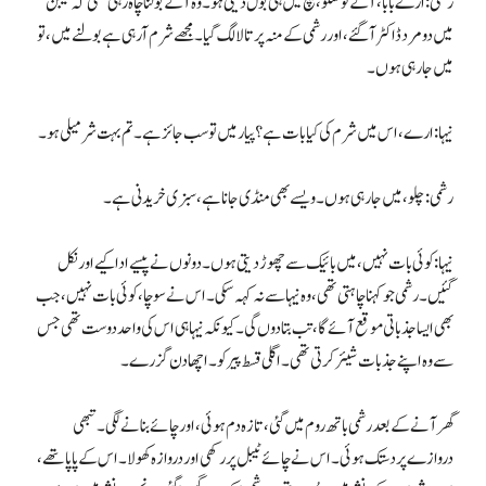
رشمی: ارے بابا، آگے تو سنو، بیچ میں ہی بول دیتی ہو۔ وہ آگے بولنا چاہ رہی تھی کہ کیبن
میں دو مرد ڈاکٹر آگئے، اور رشمی کے منہ پر تالا لگ گیا۔ مجھے شرم آرہی ہے بولنے میں، تو
میں جا رہی ہوں۔
نیہا: ارے، اس میں شرم کی کیا بات ہے؟ پیار میں تو سب جائز ہے۔ تم بہت شرمیلی ہو۔
رشمی: چلو، میں جا رہی ہوں۔ ویسے بھی منڈی جانا ہے، سبزی خریدنی ہے۔
نیہا: کوئی بات نہیں، میں بائیک سے چھوڑ دیتی ہوں۔ دونوں نے پیسے ادا کیے اور نکل
گئیں۔ رشمی جو کہنا چاہتی تھی، وہ نیہا سے نہ کہہ سکی۔ اس نے سوچا، کوئی بات نہیں، جب
بھی ایسا جذباتی موقع آئے گا، تب بتا دوں گی۔ کیونکہ نیہا ہی اس کی واحد دوست تھی جس
سے وہ اپنے جذبات شیئر کرتی تھی۔ اگلی قسط پیر کو۔ اچھا دن گزرے۔
گھر آنے کے بعد رشمی باتھ روم میں گئی، تازہ دم ہوئی، اور چائے بنانے لگی۔ تبھی
دروازے پر دستک ہوئی۔ اس نے چائے ٹیبل پر رکھی اور دروازہ کھولا۔ اس کے پاپا تھے،