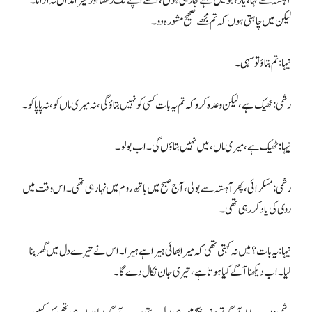
آہستہ سے کہا، یار، جو میں کہنے جا رہی ہوں، اسے اپنے تک رکھنا اور میرا مذاق نہ اڑانا۔
لیکن میں چاہتی ہوں کہ تم مجھے صحیح مشورہ دو۔
نیہا: تم بتاؤ تو سہی۔
رشمی: ٹھیک ہے، لیکن وعدہ کرو کہ تم یہ بات کسی کو نہیں بتاؤ گی، نہ میری ماں کو، نہ پاپا کو۔
نیہا: ٹھیک ہے، میری ماں، میں نہیں بتاؤں گی۔ اب بولو۔
رشمی: مسکرائی، پھر آہستہ سے بولی، آج صبح میں باتھ روم میں نہا رہی تھی۔ اس وقت میں
روی کی یاد کر رہی تھی۔
نیہا: یہ بات؟ میں نہ کہتی تھی کہ میرا بھائی ہیرا ہے ہیرا۔ اس نے تیرے دل میں گھر بنا
لیا۔ اب دیکھنا آگے کیا ہوتا ہے، تیری جان نکال دے گا۔