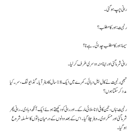
رانی چپ ہوگئی۔
رنجیت: اور کا مطلب؟
سیما: اور کا مطلب چدائی۔ ہے نا؟
رانی شرما گئی اور اپنا منہ دوسری طرف کرلیا۔
تبھی رنجیت نے کال بیل دبائی۔ کمرے میں ایک 18 سال کا ویٹر آیا۔ گڈ ایوننگ، سر۔ کیا
مدد کرسکتا ہوں؟
رنجیت: ہاں، تین کافی لانا، ملائی مار کے۔ اور رانی کو دیکھتے ہوئے ایک آنکھ دبا دی۔ رانی پھر
شرما گئی اور مسکرا دی۔ ویٹر چلا گیا۔ اس کے بعد دونوں کے درمیان باتوں کا سلسلہ شروع
ہوگیا۔