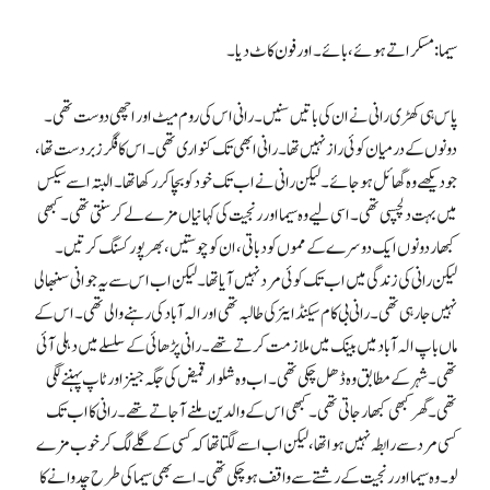
سیما: مسکراتے ہوئے، بائے۔ اور فون کاٹ دیا۔
پاس ہی کھڑی رانی نے ان کی باتیں سنیں۔ رانی اس کی روم میٹ اور اچھی دوست تھی۔
دونوں کے درمیان کوئی راز نہیں تھا۔ رانی ابھی تک کنواری تھی۔ اس کا فگر زبردست تھا،
جو دیکھے وہ گھائل ہوجائے۔ لیکن رانی نے اب تک خود کو بچا کر رکھا تھا۔ البتہ اسے سیکس
میں بہت دلچسپی تھی۔ اسی لیے وہ سیما اور رنجیت کی کہانیاں مزے لے کر سنتی تھی۔ کبھی
کبھار دونوں ایک دوسرے کے مموں کو دباتی ، ان کو چوستیں ، بھرپور کسنگ کرتیں ۔
لیکن رانی کی زندگی میں اب تک کوئی مرد نہیں آیا تھا۔ لیکن اب اس سے یہ جوانی سنبھالی
نہیں جا رہی تھی۔ رانی بی کام سیکنڈ ایئر کی طالبہ تھی اور الہ آباد کی رہنے والی تھی۔ اس کے
ماں باپ الہ آباد میں بینک میں ملازمت کرتے تھے۔ رانی پڑھائی کے سلسلے میں دہلی آئی
تھی۔ شہر کے مطابق وہ ڈھل چکی تھی۔ اب وہ شلوار قمیض کی جگہ جینز اور ٹاپ پہننے لگی
تھی۔ گھر کبھی کبھار جاتی تھی۔ کبھی اس کے والدین ملنے آجاتے تھے۔ رانی کا اب تک
کسی مرد سے رابطہ نہیں ہوا تھا، لیکن اب اسے لگتا تھا کہ کسی کے گلے لگ کر خوب مزے
لو۔ وہ سیما اور رنجیت کے رشتے سے واقف ہوچکی تھی۔ اسے بھی سیما کی طرح چدوانے کا