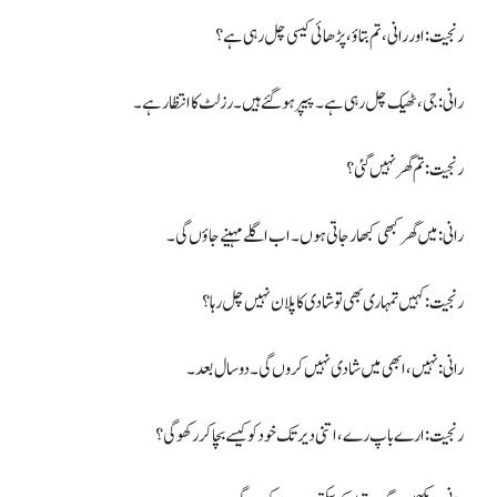
رنجیت: اور رانی، تم بتاؤ، پڑھائی کیسی چل رہی ہے؟
رانی: جی، ٹھیک چل رہی ہے۔ پیپر ہوگئے ہیں۔ رزلٹ کا انتظار ہے۔
رنجیت: تم گھر نہیں گئی؟
رانی: میں گھر کبھی کبھار جاتی ہوں۔ اب اگلے مہینے جاؤں گی۔
رنجیت: کہیں تمہاری بھی تو شادی کا پلان نہیں چل رہا؟
رانی: نہیں، ابھی میں شادی نہیں کروں گی۔ دو سال بعد۔
رنجیت: ارے باپ رے، اتنی دیر تک خود کو کیسے بچا کر رکھو گی؟