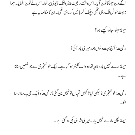
اگلے دن سیما کا فون آیا۔ اس وقت رنجیت پیٹرولنگ ڈیوٹی پر تھا۔ اس نے فون اٹھایا۔ سیما
بہت خوش لگ رہی تھی، چہک کر باتیں کر رہی تھی۔ ان کا مکالمہ یہ ہے:
سیما: ہیلو، جانو، کیسے ہو؟
رنجیت: آج بہت دنوں بعد میری یاد آئی؟
سیما: ارے نہیں یار، پیپر تھا، وہ اب کلیئر ہوگیا ہے۔ ایک خوشخبری ہے جو تمہیں سنانا
ہے۔
رنجیت: خوشخبری؟ لیکن کیا؟ کہیں تم ماں تو نہیں بن گئی؟ رنجیت کو ایک عجیب سا ڈر سا
لگا۔
سیما: چھی، ارے نہیں یار۔ میری شادی پکی ہوگئی ہے۔