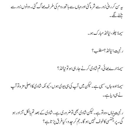
یہ سن کر رانی زور سے شرما گئی اور وہاں سے باتھ روم کی طرف بھاگ گئی۔ دونوں زور سے
ہنسنے لگے۔
سیما: چلو، نیا لنڈ مبارک ہو۔
رنجیت: نیا لنڈ؟ مطلب؟
سیما: ارے بھائی، تم شادی کرنے جا رہی ہو تو نیا لنڈ؟
سیما: اوہ، ہاں، سہی ہے۔ لیکن میں آپ کی ہی بیوی ہوں، کیونکہ شادی کا اصلی مزہ تو آپ
نے ہی دیا ہے۔
رنجیت: ہاں، وہ تو ہے۔ لیکن شادی بھی تو ضروری ہے۔ شادی کے بعد تم بالکل آزاد رہو
گی۔ پریگننسی کا خوف نہیں ہوگا۔ جم کر چدو، کیا فرق پڑتا ہے؟