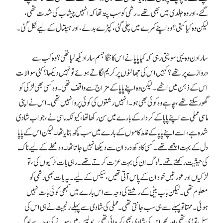
گئے، اور وہ جلدی میں بھی تھے۔ رشمی کو سب پتہ تھا کہ انہیں پیشاب کی شدت تھی،
لیکن وہ کیا کہتی؟ وہ اپنے کمرے میں چلی گئی، کپڑے بدلے، اور ہسپتال کے لیے نکل گئی۔
سارا دن وہ یہی سوچتی رہی کہ کیا پاپا نے اس کا ننگا جسم سارا دیکھ لیا تھی؟ وہ کب سے
دروازے پر تھے؟ کہیں اس کی جھانٹوں پر کریم لگاتے ہوئے تو نہیں دیکھا؟ کئی سوالات
اس کے ذہن میں اٹھے۔ لیکن وہ اپنے پاپا کے مزاج سے واقف تھی۔ وہ کسی بھی لڑکی کو
گھور سکتے تھے، چاہے وہ کوئی بھی ہو۔ انہیں رشتوں کی کوئی پروا نہیں تھی۔ اس نے اپنی
ماسی مملی سے اپنے پاپا کے کردار کے بارے میں سن رکھا تھا، کیونکہ ماسی نے، جو اب شادی
شدہ ہے، اسے اپنے پاپا کے غلط کاموں کے بارے میں سب کچھ بتایا تھا۔ لیکن اس کے پاپا
دل کے بہت اچھے تھے۔ کسی کا دکھ درد ان سے دیکھا نہیں جاتا تھا۔ وہ محلے کے لیے ناک
کی حیثیت رکھتے تھے۔ لوگ ان کی بہت عزت کرتے تھے۔ رہی بات لڑکیوں کی، تو
لڑکیاں اور عورتیں خود ان کے پاس آتی تھیں، سیکس کے لیے۔ یہ بات بھی رشمی کو
معلوم تھی۔ لیکن باپ بیٹی کے رشتے کی وجہ سے اس بارے میں کبھی کوئی بات نہیں
ہوئی۔ ممتا تو پہلے سے ہی سب جانتی تھی۔ مملی کی شادی سے پہلے رنجیت نے ہی اس کی
سیل توڑی تھی اور پھر اس کی شادی بھی کروائی تھی۔ پولیس میں ہونے کی وجہ سے لوگ