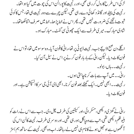
لڑکی اس طرح کا رول کر رہی تھی، اور رنجیت کا پورا لن اس کی چوت میں گیا ہوا تھا۔
رنجیت کی پیٹھ اور گانڈ دکھائی دے رہی تھی، لیکن چہرے سے وہ رنجیت ہی تھا، جس کا کوئی
ثبوت مانگنے کی ضرورت نہیں تھی۔ پھر اس نے خط پڑھا۔ خط میں صرف اتنا لکھا تھا۔۔
شادی مبارک۔ میری طرف سے ایک چھوٹی سی گفٹ۔ مبارک ہو۔
اگلے دن صبح 9 بجے جب رنجیت ڈیوٹی پر تھا، رانی کا فون آیا۔ وہ سوسو میں تھا، تو اس نے
فون کاٹ دیا۔ لیکن رانی کے بار بار فون کرنے پر اس نے سیل آن کیا۔
رنجیت۔۔ ہاں، بولو۔
رانی۔۔ میں آپ سے بات کرنا چاہتی ہوں۔
رنجیت۔۔ ابھی نہیں۔ ایک گھنٹے بعد فون کرنا۔ ابھی ڈی آئی جی سر کا انسپکشن ہے۔ اور
فون کاٹ دیا۔
رانی نے گھڑی دیکھی، مسکرائی، اور کینٹین کی طرف چل دی۔ جب سے اس نے رات کو
بلیو فلم دیکھی تھی، تب سے وہ پاگل ہو رہی تھی۔ اور دوسری طرف رنجیت کا لن اس کی
آنکھوں سے اوجھل ہونے کا نام ہی نہیں لے رہا تھا۔ اب وہ بھی رنجیت کے ساتھ ہم بستر