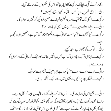
انتظار کرنے لگی۔ اچانک رنجیت کا دایاں ہاتھ اس کی نظروں کے سامنے آیا۔
رانی نے اپنی نظریں اوپر کیں۔ ہائی، رنجیت جی، کیسے ہیں؟
رنجیت۔۔ ابھی تک تو ٹھیک ہوں، لیکن تمہارے حسن کو دیکھ کر نہیں رہوں گا۔
رانی۔۔ رہنے دیجیے، میرے حسن میں ایسی کیا بات ہے؟
رنجیت۔۔ کیا نہیں ہے؟ کیا مست جوانی ہے۔ دیکھو نا، جو بھی آرہا ہے، تمہیں ہی دیکھ رہا
ہے۔
رانی۔۔ لوگوں کو چھوڑیے، اپنا کہیے۔
رنجیت۔۔ اپنا ہی تو کہہ رہا ہوں کہ اب بس رہا نہیں جاتا۔ اور جھک کر رانی کے ہونٹوں کو
بوسہ دے دیا۔
رانی۔۔ ارے، ارے، ارے؟ کیا کر رہے ہیں؟ پبلک پلیس ہے بھائی۔
رنجیت۔۔ تو پھر چلو پرائیویٹ پلیس میں۔ اور ایک آنکھ دبا دی۔
رانی نے بھی اس کی حمایت کی۔ دونوں اٹھ کر چلے گئے اور بائیک پر بیٹھ کر چل دیے۔
راستے میں رنجیت نے ایک دکان پر گاڑی روکی اور کچھ چپس، کولڈ ڈرنک اور پانی کی بوتل
لی، پھر چل دیا۔ اپارٹمنٹ کے سب سے آخری فلور پر اس کا فلیٹ تھا، جو تالا لگا ہوا تھا۔