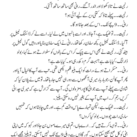
رنجیت نے تالا کھولا اور اندر آگئے۔ رانی بھی ساتھ ساتھ آگئی۔
رنجیت۔۔ پہلے بتاؤ کہ کتنی دیر کے لیے آئی ہو؟
رانی۔۔ 9 بجے تک۔ اس کے بعد جانا ہوگا۔
رنجیت۔۔ تو ٹھیک ہے، آجاؤ۔ اور اسے بانہوں میں لے لیا۔ اسے لے کر ڈائننگ ٹیبل پر
آگیا۔ ڈائننگ ٹیبل پر کچھ سامان رکھا تھا۔ رانی نے ایک سامان ہٹایا اور وہیں گول ٹیبل پر
بیٹھ گئی۔ رنجیت نے بھی اس سے چپک کر اس کے بالوں کو سنوارتے ہوئے کہا، بولو
ڈارلنگ، کیا بات ہے؟ بہت گرم دکھ رہی ہو۔ کیا بات ہے؟
رانی۔۔ مسکراتے ہوئے، رات کو ایک بلیو فلم دیکھی تھی۔ تب سے آپ کا خیال آیا اور
پھر آپ کا لن، جو بار بار میری آنکھوں سے دور ہی نہیں جا رہا تھا۔ تو میں نے پلان کیا کہ
شادی سے پہلے آپ سے جوانی کا پورا مزہ لوں گی۔ آپ سے گزارش ہے کہ میری چدائی
کریں، جم کر۔ اب میں آپ کے بغیر نہیں رہ سکتی، پلیز۔
رنجیت۔۔ ٹھیک ہے، لیکن تمہارے پاس وقت کم ہے۔ اور میں چاہتا ہوں کہ تمہیں
ساری رات چودوں۔ بولو کیا کروں؟
رانی۔۔ تو ایسا کرتے ہیں کہ… ارے ہاں، تم ہی میرے ماموں بن جاؤ اور کہو کہ میں اپنی
بیٹی کو کل صبح بھیج سکتا ہوں۔ گورگاؤں سے دہلی 9 بجے تک نہیں آسکتی۔ تو پلیز مجھے ایک