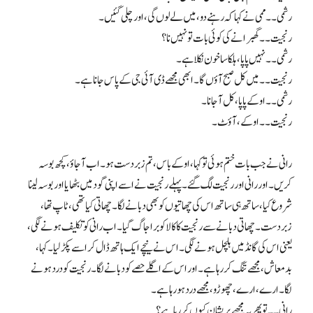
رشمی۔۔ ممی نے کہا کہ رہنے دو، میں لے لوں گی، اور چلی گئیں۔
رنجیت۔۔ گھبرانے کی کوئی بات تو نہیں نا؟
رشمی۔۔ نہیں پاپا، ہلکا سا خون نکلا ہے۔
رنجیت۔۔ میں کل صبح آؤں گا۔ ابھی مجھے ڈی آئی جی کے پاس جانا ہے۔
رشمی۔۔ اوکے پاپا، کل آجانا۔
رنجیت۔۔ اوکے، آؤٹ۔
رانی نے جب بات ختم ہوئی تو کہا، اوکے باس، تم زبردست ہو۔ اب آجاؤ، کچھ بوسہ
کریں۔ اور رانی اور رنجیت لگ گئے۔ پہلے رنجیت نے اسے اپنی گود میں بٹھایا اور بوسہ لینا
شروع کیا، ساتھ ہی ساتھ اس کی چھاتیوں کو بھی دبانے لگا۔ چھاتی کیا تھی، ٹاپ تھا،
زبردست۔ چھاتی دبانے سے رنجیت کا کالا کوبرا جاگ گیا۔ اب رانی کو تکلیف ہونے لگی،
یعنی اس کی گانڈ میں ہلچل ہونے لگی۔ اس نے نیچے ایک ہاتھ ڈال کر اسے پکڑ لیا۔ کہا،
بدمعاش، مجھے تنگ کر رہا ہے۔ اور اس کے اگلے حصے کو دبانے لگا۔ رنجیت کو درد ہونے
لگا۔ ارے، ارے، چھوڑو، مجھے درد ہو رہا ہے۔
رانی۔۔ تو پھر یہ مجھے پریشان کیوں کر رہا ہے؟