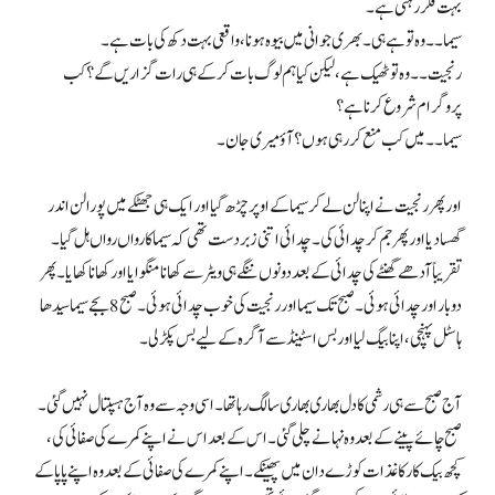
بہت فکر رہتی ہے۔
سیما۔۔ وہ تو ہے ہی۔ بھری جوانی میں بیوہ ہونا، واقعی بہت دکھ کی بات ہے۔
رنجیت۔۔ وہ تو ٹھیک ہے، لیکن کیا ہم لوگ بات کرکے ہی رات گزاریں گے؟ کب
پروگرام شروع کرنا ہے؟
سیما۔۔ میں کب منع کر رہی ہوں؟ آؤ میری جان۔
اور پھر رنجیت نے اپنا لن لے کر سیما کے اوپر چڑھ گیا اور ایک ہی جھٹکے میں پورا لن اندر
گھسا دیا اور پھر جم کر چدائی کی۔ چدائی اتنی زبردست تھی کہ سیما کا رواں رواں ہل گیا۔
تقریباً آدھے گھنٹے کی چدائی کے بعد دونوں ننگے ہی ویٹر سے کھانا منگوایا اور کھانا کھایا۔ پھر
دو بار اور چدائی ہوئی۔ صبح تک سیما اور رنجیت کی خوب چدائی ہوئی۔ صبح 8 بجے سیما سیدھا
ہاسٹل پہنچی، اپنا بیگ لیا اور بس اسٹینڈ سے آگرہ کے لیے بس پکڑ لی۔
آج صبح سے ہی رشمی کا دل بھاری بھاری سا لگ رہا تھا۔ اسی وجہ سے وہ آج ہسپتال نہیں گئی۔
صبح چائے پینے کے بعد وہ نہانے چلی گئی۔ اس کے بعد اس نے اپنے کمرے کی صفائی کی،
کچھ بیک کار کاغذات کوڑے دان میں پھینکے۔ اپنے کمرے کی صفائی کے بعد وہ اپنے پاپا کے