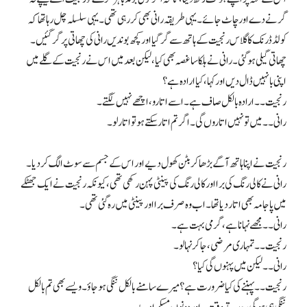
گرنے دے اور چاٹ جائے۔ یہی طریقہ رانی بھی کر رہی تھی۔ یہی سلسلہ چل رہا تھا کہ
کولڈ ڈرنک کا گلاس رنجیت کے ہاتھ سے گر گیا اور کچھ بوندیں رانی کی چھاتی پر گر گئیں۔
چھاتی گیلی ہوگئی۔ رانی نے ہلکا سا غصہ بھی کیا، لیکن بعد میں اس نے رنجیت کے گلے میں
اپنی بانہیں ڈال دیں اور کہا، کیا ارادہ ہے؟
رنجیت۔۔ ارادہ بالکل صاف ہے۔ اسے اتارو، اچھے نہیں لگتے۔
رانی۔۔ میں تو نہیں اتاروں گی۔ اگر تم اتار سکتے ہو تو اتار لو۔
رنجیت نے اپنا ہاتھ آگے بڑھا کر بٹن کھول دیے اور اس کے جسم سے سوٹ الگ کر دیا۔
رانی نے کالی رنگ کی برا اور کالی رنگ کی پینٹی پہن رکھی تھی، کیونکہ رنجیت نے ایک جھٹکے
میں پاجامہ بھی اتار دیا تھا۔ اب وہ صرف برا اور پینٹی میں رہ گئی تھی۔
رانی۔۔ مجھے نہانا ہے، گرمی بہت ہے۔
رنجیت۔۔ تمہاری مرضی، جا کر نہا لو۔
رانی۔۔ لیکن میں پہنوں گی کیا؟
رنجیت۔۔ پہننے کی کیا ضرورت ہے؟ میرے سامنے بالکل ننگی ہوجاؤ۔ ویسے بھی تم بالکل