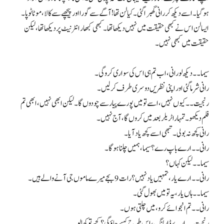
ہوگیا۔ اسے دیکھ کر رانی گھبرا گئی۔ کیا لن تھا! آگے سے گورا اور پیچھے سے کالا، موٹا ٹوپا ۔
ایسا لن اس نے کبھی حقیقت میں نہیں دیکھا تھا۔ کبھی کبھار انٹرنیٹ پر دیکھا تھا، لیکن
حقیقت میں کبھی نہیں۔
سیما۔۔ دیکھ لو رانی، اب تم ہی اس کی سواری کرو گی۔
رانی شرما گئی اور اپنی نظریں دوسری طرف کرلیں۔
رنجیت۔۔ کیوں نہیں، اسے تو میں پورے پیار سے چودوں گا۔ لیکن ابھی نہیں، ابھی تم
فلم دیکھو۔ تمہارا ٹریلر بعد میں کروں گا، آج نہیں۔
رانی کچھ نہ بولی۔ تبھی اسے کچھ یاد آیا۔
رانی۔۔ ارے باپ رے؟ سیما، ہمیں چلنا ہوگا۔
سیما۔۔ لیکن کہاں؟
رانی۔۔ ارے یار، تمہیں یاد نہیں؟ رات 9 بجے میرے ماموں جی آنے والے ہیں۔
سیما۔۔ ہاں یار، یہ تو میں بھول گئی۔
رانی۔۔ تم انجوائے کرو، میں چلتی ہوں۔
رنجیت۔۔ ارے ڈارلنگ، اس طرح کیسے جاؤ گی؟ کچھ تو کھا لو۔