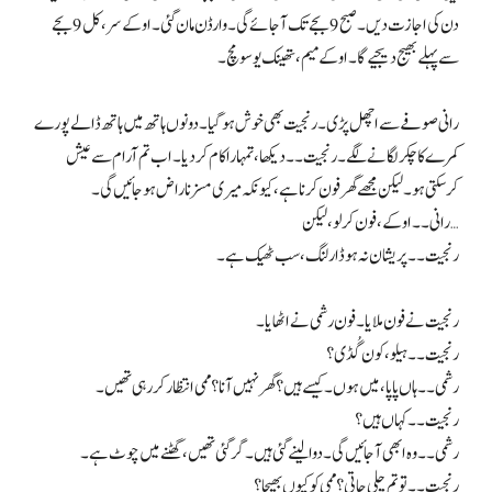
دن کی اجازت دیں۔ صبح 9 بجے تک آجائے گی۔ وارڈن مان گئی۔ اوکے سر، کل 9 بجے
سے پہلے بھیج دیجیے گا۔ اوکے میم، تھینک یو سو مچ۔
رانی صوفے سے اچھل پڑی۔ رنجیت بھی خوش ہوگیا۔ دونوں ہاتھ میں ہاتھ ڈالے پورے
کمرے کا چکر لگانے لگے۔ رنجیت۔۔ دیکھا، تمہارا کام کردیا۔ اب تم آرام سے عیش
کرسکتی ہو۔ لیکن مجھے گھر فون کرنا ہے، کیونکہ میری مسز ناراض ہوجائیں گی۔
رانی۔۔ اوکے، فون کرلو، لیکن…
رنجیت۔۔ پریشان نہ ہو ڈارلنگ، سب ٹھیک ہے۔
رنجیت نے فون ملایا۔ فون رشمی نے اٹھایا۔
رنجیت۔۔ ہیلو، کون گُڈی؟
رشمی۔۔ ہاں پاپا، میں ہوں۔ کیسے ہیں؟ گھر نہیں آنا؟ ممی انتظار کر رہی تھیں۔
رنجیت۔۔ کہاں ہیں؟
رشمی۔۔ وہ ابھی آجائیں گی۔ دوا لینے گئی ہیں۔ گر گئی تھیں، گھٹنے میں چوٹ ہے۔
رنجیت۔۔ تو تم چلی جاتی؟ ممی کو کیوں بھیجا؟