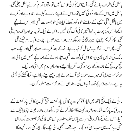
ہاسٹل کی طرف جانے لگی۔ آج اس کا کوئی کلاس نہیں تھا، تو وہ آرام کرنے ہاسٹل چلی گئی۔
ہاسٹل میں اس کے علاوہ کوئی نہیں تھا۔ اس نے اپنے سارے کپڑے اتار دیے اور کمرے
میں بالکل ننگی آئینے کے سامنے خود کو دیکھا۔ کیا بلا کی خوبصورت تھی! پھر اس نے نیچے
دیکھا، اس کی چوت پر جھانٹیں کافی اگ گئی تھیں۔ اس نے ایک تولیہ لیا اور باتھ روم چلی
گئی۔ پھر کریم اپنی چوت پر لگائی اور کچھ دیر بعد اسے دھو دیا۔ چوت ایک دم چمکنے لگی
تھی۔ پھر اس نے خوب مل مل کر نہایا۔ نہانے کے بعد کمرے سے باہر نکلی اور ایک سفید
رنگ کی ڈریس پہن لی، جو اس کی فیورٹ تھی۔ تیار ہونے کے بعد نیچے میس میں آئی اور
لنچ لیا۔ لنچ کے بعد وہ کچھ دیر سو گئی۔ تقریباً 4 بجے وہ وارڈن روم میں آئی اور ایک
درخواست دی کہ میرے ماموں جی آئے ہوئے ہیں، پیسے لینے جانا ہے، تو 4 گھنٹے کی چھٹی
چاہیے۔ رات 9 بجے تک آجاؤں گی۔ وارڈن نے درخواست منظور کرلی۔
رانی نے ایک پیکج ہاتھ میں لیا، آٹو کیا اور پرکاش اپارٹمنٹ پہنچ گئی۔ پرکاش اپارٹمنٹ کے
باہر ایک پارک تھا۔ وہ وہیں رنجیت کا انتظار کرنے لگی۔ کچھ دیر بعد رنجیت اپنی بائیک سے
آیا۔ اس نے دیکھا کہ رانی سر سے پاؤں تک سفید لباس میں بلا کی خوبصورت لگ رہی
تھی۔ پارک میں سب اسی کو دیکھ رہے تھے۔ تبھی رانی ایک جگہ بیٹھ گئی اور رنجیت کا