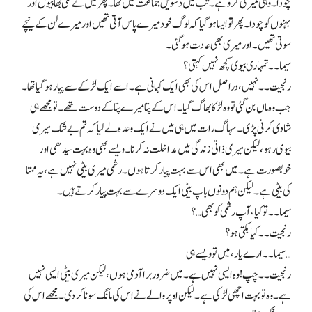
چودا۔ وہی میری گرو ہے۔ تب میں دسویں جماعت میں تھا۔ پھر میں نے کئی بھابیوں اور
بہنوں کو چودا۔ پھر تو ایسا ہوگیا کہ لوگ خود میرے پاس آتی تھیں اور میرے لن کے نیچے
سوتی تھیں۔ اور میری بھی عادت ہوگئی۔
سیما۔۔ تمہاری بیوی کچھ نہیں کہتی؟
رنجیت۔۔ نہیں، دراصل اس کی بھی ایک کہانی ہے۔ اسے ایک لڑکے سے پیار ہوگیا تھا۔
جب وہ ماں بن گئی تو وہ لڑکا بھاگ گیا۔ اس کے پتا میرے پتا کے دوست تھے۔ تو مجھے ہی
شادی کرنی پڑی۔ سہاگ رات میں ہی میں نے ایک وعدہ لے لیا کہ تم بے شک میری
بیوی رہو، لیکن میری ذاتی زندگی میں مداخلت نہ کرنا۔ ویسے بھی وہ بہت سیدھی اور
خوبصورت ہے۔ میں بھی اس سے بہت پیار کرتا ہوں۔ رشمی میری بیٹی نہیں ہے، یہ ممتا
کی بیٹی ہے۔ لیکن ہم دونوں باپ بیٹی ایک دوسرے سے بہت پیار کرتے ہیں۔
سیما۔۔ تو کیا، آپ رشمی کو بھی…؟
رنجیت۔۔ کیا بکتی ہو؟
سیما۔۔ ارے یار، میں تو ویسے ہی…
رنجیت۔۔ چپ! وہ ایسی نہیں ہے۔ میں ضرور برا آدمی ہوں، لیکن میری بیٹی ایسی نہیں
ہے۔ وہ تو بہت اچھی لڑکی ہے۔ لیکن اوپر والے نے اس کی مانگ سونا کردی۔ مجھے اس کی