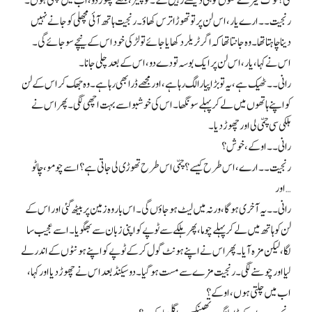
گی؟ لوگ میرے مموں کو ہی دیکھتے رہیں گے۔ تو پلیز، مجھے چھوڑ دو، اب میں چلتی ہوں۔
رنجیت۔۔ ارے یار، اس لن پر تو تھوڑا ترس کھاؤ۔ رنجیت ہاتھ آئی مچھلی کو جانے نہیں
دینا چاہتا تھا۔ وہ جانتا تھا کہ اگر ٹریلر دکھایا جائے تو لڑکی خود اس کے نیچے سو جائے گی۔
اس نے کہا، یار، اس لن پر ایک بوسہ تو دے دو، اس کے بعد چلی جانا۔
رانی۔۔ ٹھیک ہے، یہ تو بڑا پیارا لگ رہا ہے، اور مجھے ڈرا بھی رہا ہے۔ وہ جھک کر اس کے لن
کو اپنے ہاتھوں میں لے کر پہلے سونگھا۔ اس کی خوشبو اسے بہت اچھی لگی۔ پھر اس نے
ہلکی سی چمّی لی اور چھوڑ دیا۔
رانی۔۔ اوکے، خوش؟
رنجیت۔۔ ارے، اس طرح کیسے؟ چمّی اس طرح تھوڑی لی جاتی ہے؟ اسے چومو، چاٹو
اور…
رانی۔۔ یہ آخری ہوگا، ورنہ میں لیٹ ہوجاؤں گی۔ اس بار وہ زمین پر بیٹھ گئی اور اس کے
لن کو ہاتھ میں لے کر پہلے چوما، پھر ہلکے سےٹوپے کو اپنی زبان سے بھگویا۔ اسے عجیب سا
لگا، لیکن مزہ آیا۔ پھر اس نے اپنے ہونٹ گول کرکے ٹوپے کو اپنے ہونٹوں کے اندر لے
لیا اور چوسنے لگی۔ رنجیت مزے سے مست ہوگیا ۔ دو سیکنڈ بعد اس نے چھوڑ دیا اور کہا،
اب میں چلتی ہوں، اوکے؟