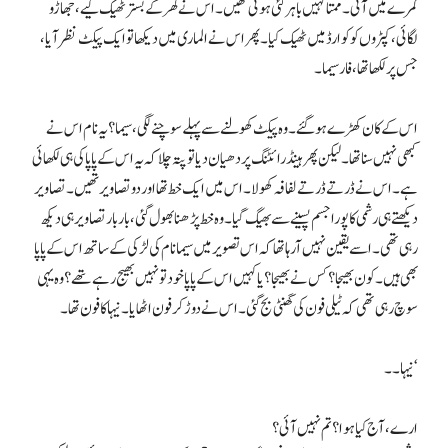
کمرے میں آئی۔ ممتا کہیں باہر گئی ہوئی تھیں۔ اس نے گھر کے بستر ٹھیک کیے، جھاڑو
لگائی، کپڑوں کو کوارڈ میں ٹھیک کیا۔ پھر اس نے الماری میں دیکھا تو ایک پیکٹ نظر آیا،
جس پر لکھا تھا، فار سیما۔
اس کے کان کھڑے ہوگئے۔ وہ پیکٹ کھولنے سے پہلے سوچنے لگی، سیما؟ یہ نام اس نے
کبھی نہیں سنا تھا۔ لیکن پھر ہینڈ رائٹنگ پر دھیان دیا تو پتہ چلا کہ یہ اس کے پاپا کی ہی لکھائی
ہے۔ اس نے ڈرتے ڈرتے لفافہ کھولا۔ اس میں ایک خط تھا اور دو تصاویر تھیں۔ تصاویر
دیکھتے ہی رشمی کا پورا جسم پسینے سے بھیگ گیا۔ وہ خط پڑھنا بھول گئی، بار بار تصاویر ہی دیکھ
رہی تھی۔ اسے یقین نہیں آرہا تھا کہ اس تصویر میں سیما نام کی لڑکی کے ساتھ اس کے پاپا
بھی ہیں۔ کون بھیجا؟ کس نے بھیجا؟ یا کہیں اس کے پاپا خود تو نہیں بھیج رہے تھے؟ وہ یہی
سوچ رہی تھی کہ ٹیلی فون کی گھنٹی بج گئی۔ اس نے دوڑ کر فون اٹھایا۔ نیہا کا فون تھا۔
نیہا۔۔ ‘
ارے، آج کیا ہوا؟ تم نہیں آئی؟