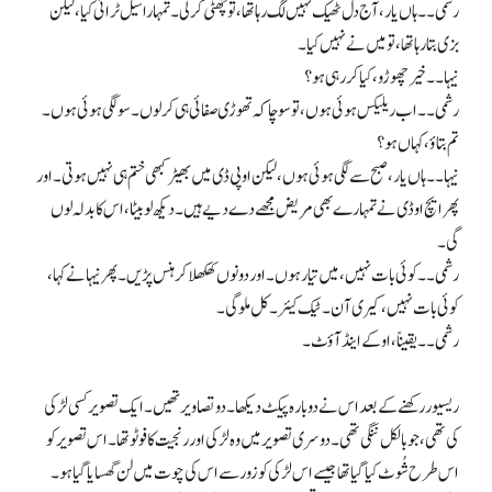
رشمی۔۔ ہاں یار، آج دل ٹھیک نہیں لگ رہا تھا، تو چھٹی کرلی۔ تمہارا سیل ٹرائی کیا، لیکن
بزی بتا رہا تھا، تو میں نے نہیں کیا۔
نیہا۔۔ خیر چھوڑو، کیا کر رہی ہو؟
رشمی۔۔ اب ریلیکس ہوئی ہوں، تو سوچا کہ تھوڑی صفائی ہی کرلوں۔ سو لگی ہوئی ہوں۔
تم بتاؤ، کہاں ہو؟
نیہا۔۔ ہاں یار، صبح سے لگی ہوئی ہوں، لیکن او پی ڈی میں بھیڑ کبھی ختم ہی نہیں ہوتی۔ اور
پھر ایچ او ڈی نے تمہارے بھی مریض مجھے دے دیے ہیں۔ دیکھ لو بیٹا، اس کا بدلہ لوں
گی۔
رشمی۔۔ کوئی بات نہیں، میں تیار ہوں۔ اور دونوں کھلکھلا کر ہنس پڑیں۔ پھر نیہا نے کہا،
کوئی بات نہیں، کیری آن۔ ٹیک کیئر۔ کل ملو گی۔
رشمی۔۔ یقیناً، اوکے اینڈ آؤٹ۔
ریسیور رکھنے کے بعد اس نے دوبارہ پیکٹ دیکھا۔ دو تصاویر تھیں۔ ایک تصویر کسی لڑکی
کی تھی، جو بالکل ننگی تھی۔ دوسری تصویر میں وہ لڑکی اور رنجیت کا فوٹو تھا۔ اس تصویر کو
اس طرح شُوٹ کیا گیا تھا جیسے اس لڑکی کو زور سے اس کی چوت میں لن گھسایا گیا ہو۔