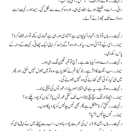
رنجیت۔۔ اوکے ڈارلنگ، تھینکس۔ اگلی بار کب؟
رانی۔۔ اسے دھکیلتے ہوئے، جلدی ہی۔ اور وہ کمرے سے نکل گئی۔ سیما اور رنجیت اسے
دروازے تک چھوڑنے آئے۔
رنجیت۔۔ ہاں تو ڈیئر، تمہارا کیا پلان ہے؟ شادی ہو رہی ہے تمہاری، کچھ تو منہ میٹھا کرو؟
سیما۔۔ اسی لیے تو آئی ہوں۔ یہ لو۔ اور وہ آگے بڑھ کر اپنی ایک چھاتی رنجیت کے منہ کے
پاس رکھ دی۔
رنجیت۔۔ ارے واہ، کیا بات ہے۔ آج تو تم رنگین لگ رہی ہو۔
سیما۔۔ سب سنگت کا اثر ہے۔ جو کیلا تم نے کھلایا ہے، وہ تو میں بھول نہیں سکتی۔ اور پھر
میں ہی کیا، کوئی بھی کھائے گی وہ نہیں بھولے گی۔
رنجیت۔۔ وہ تو ہے۔ یہ ہے ہی اتنا بڑا اور پیارا، عورتوں کی پہلی پسند۔
سیما۔۔ اچھا ڈارلنگ، سچ سچ بتاؤ، اب تک کتنی عورتوں یا لڑکیوں کو چود چکے ہو؟
رنجیت۔۔ گنتی کرنا مشکل ہےپھر بھی تیس چالیس کو چود چکا ہوں۔
سیما۔۔ تیس چالیس ؟ کیا؟
رنجیت۔۔ ہاں، میں 18 برس کی عمر سے چود رہا ہوں۔ سب سے پہلے میں نے اپنی ماسی کو