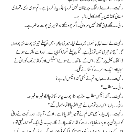
رنجیت۔۔ ارے ڈارلنگ، پریشان نہیں کر رہا، بلکہ پیار کر رہا ہے۔ تم ہو ہی ایسی، تمہاری
مستانی گانڈ میں یہ گھسنے کا دل بنا لیا ہے۔
رانی۔۔ مجھے اپنی گانڈ نہیں مروانی ۔ اگر چود سکتے ہو تو میری چوت حاضر ہے۔
رنجیت نے اسے اپنی بانہوں میں لے لیا۔ میری جان، میں تو پہلے تیری چوت ہی چودوں
گا۔ آج جو تیری سیل توڑنی ہے۔ لیکن پہلے تھوڑا کھا پی لے۔ اور اسے پکڑے ہوئے
ڈائننگ ٹیبل پر آگئے۔ اس کے ساتھ لائے ہوئے اسنیکس اور کولڈ ڈرنک کو رانی نے
سجایا اور ایک دوسرے کو کھلانے لگی۔
رنجیت۔۔ ارے ہاں، تم نے کبھی گندا سیکس کیا ہے؟
رانی۔۔ مطلب؟
رنجیت۔۔ گندا سیکس مطلب، لنڈ چوسنا، چوت چاٹنا، گانڈ چاٹنا وغیرہ وغیرہ۔
رانی۔۔ ہاں، اس دن تو میں نے تیرا لنڈ چاٹا تھا، بھول گئے؟
رنجیت۔۔ ہاں یار، سہی میں تم نے تو میرا لنڈ چاٹا ہے۔ اوکے، آجاؤ۔ اور رنجیت نے رانی
کو اپنے لن پر دوبارہ بٹھایا اور اسے کولڈ ڈرنک پلانے لگا۔ جب رانی ایک گھونٹ لیتی تو وہ
اس کے منہ پر اپنے ہونٹ رکھ دیتا، تاکہ اگر کوئی بوند باہر گرے تو رنجیت اسے نیچے نہ