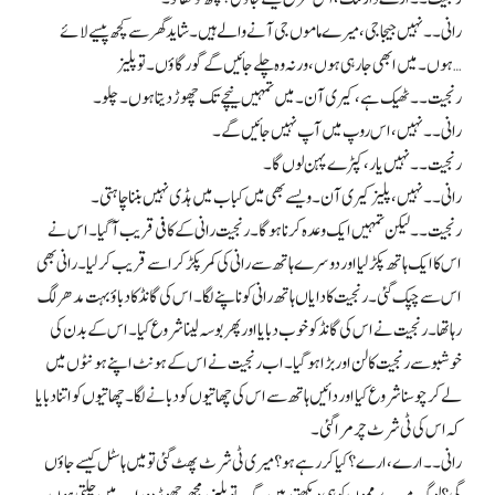
رانی۔۔ نہیں جیجاجی، میرے ماموں جی آنے والے ہیں۔ شاید گھر سے کچھ پیسے لائے
ہوں۔ میں ابھی جا رہی ہوں، ورنہ وہ چلے جائیں گے گورگاؤں۔ تو پلیز…
رنجیت۔۔ ٹھیک ہے، کیری آن۔ میں تمہیں نیچے تک چھوڑ دیتا ہوں۔ چلو۔
رانی۔۔ نہیں، اس روپ میں آپ نہیں جائیں گے۔
رنجیت۔۔ نہیں یار، کپڑے پہن لوں گا۔
رانی۔۔ نہیں، پلیز کیری آن۔ ویسے بھی میں کباب میں ہڈی نہیں بننا چاہتی۔
رنجیت۔۔ لیکن تمہیں ایک وعدہ کرنا ہوگا۔ رنجیت رانی کے کافی قریب آگیا۔ اس نے
اس کا ایک ہاتھ پکڑ لیا اور دوسرے ہاتھ سے رانی کی کمر پکڑ کر اسے قریب کرلیا۔ رانی بھی
اس سے چپک گئی۔ رنجیت کا دایاں ہاتھ رانی کو ناپنے لگا۔ اس کی گانڈ کا دباؤ بہت مدھر لگ
رہاتھا۔ رنجیت نے اس کی گانڈ کو خوب دبایا اور پھر بوسہ لینا شروع کیا۔ اس کے بدن کی
خوشبو سے رنجیت کا لن اور بڑا ہوگیا۔ اب رنجیت نے اس کے ہونٹ اپنے ہونٹوں میں
لے کر چوسنا شروع کیا اور دائیں ہاتھ سے اس کی چھاتیوں کو دبانے لگا۔ چھاتیوں کو اتنا دبایا
کہ اس کی ٹی شرٹ چرمرا گئی۔
رانی۔۔ ارے، ارے؟ کیا کر رہے ہو؟ میری ٹی شرٹ پھٹ گئی تو میں ہاسٹل کیسے جاؤں