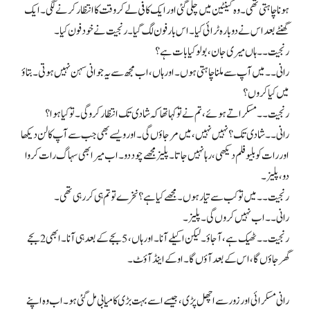
ہونا چاہتی تھی۔ وہ کینٹین میں چلی گئی اور ایک کافی لے کر وقت کا انتظار کرنے لگی۔ ایک
گھنٹے بعد اس نے دوبارہ ٹرائی کیا۔ اس بار فون لگ گیا۔ رنجیت نے خود فون کیا۔
رنجیت۔۔ ہاں میری جان، بولو کیا بات ہے؟
رانی۔۔ میں آپ سے ملنا چاہتی ہوں۔ اور ہاں، اب مجھ سے یہ جوانی سہن نہیں ہوتی۔ بتاؤ
میں کیا کروں؟
رنجیت۔۔ مسکراتے ہوئے، تم نے تو کہا تھا کہ شادی تک انتظار کرو گی۔ تو کیا ہوا؟
رانی۔۔ شادی تک؟ نہیں نہیں، میں مر جاؤں گی۔ اور ویسے بھی جب سے آپ کا لن دیکھا
اور رات کو بلیو فلم دیکھی، رہا نہیں جاتا۔ پلیز مجھے چود دو۔ اب میرا بھی سہاگ رات کروا
دو، پلیز۔
رنجیت۔۔ میں تو کب سے تیار ہوں۔ مجھے کیا ہے؟ نخرے تو تم ہی کر رہی تھی۔
رانی۔۔ اب نہیں کروں گی۔ پلیز۔
رنجیت۔۔ ٹھیک ہے، آجاؤ۔ لیکن اکیلے آنا۔ اور ہاں، 5 بجے کے بعد ہی آنا۔ ابھی 2 بجے
گھر جاؤں گا، اس کے بعد آؤں گا۔ اوکے اینڈ آؤٹ۔
رانی مسکرائی اور زور سے اچھل پڑی، جیسے اسے بہت بڑی کامیابی مل گئی ہو۔ اب وہ اپنے