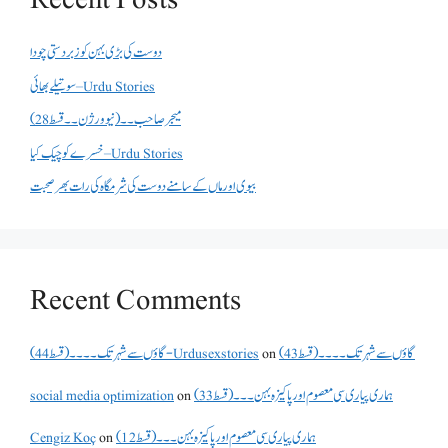
دوست کی بڑی بہن کو زبردستی چودا
سوتیلے بھائی – Urdu Stories
میجر صاحب۔۔( نیو ورژن ۔۔قسط 28)
خسرے کو چیک کیا – Urdu Stories
بیوی اور ماں کے سامنے دوست کی شرمگاہ کی رات بھر صحبت
Recent Comments
گاؤں سے شہر تک۔۔۔۔(قسط 43)
on
گاؤں سے شہر تک۔۔۔۔(قسط 44) - Urdusexstories
ہماری پیاری سی معصوم اور پاکیزہ بہن۔۔۔(قسط33)
on
social media optimization
ہماری پیاری سی معصوم اور پاکیزہ بہن۔۔۔(قسط12)
on
Cengiz Koç