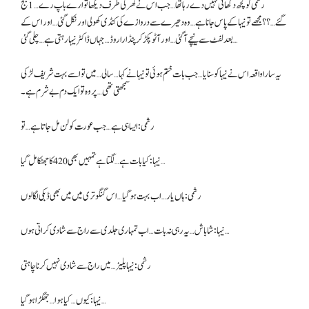
رشمی کو کچھ دکھائی نہیں دے رہا تھا… جب اس نے گھر کی طرف دیکھا تو ارے باپ رے… 1 بج
گئے…؟؟ مجھے تو نیہا کے پاس جانا ہے… وہ دھیرے سے دروازے کی کنڈی کھولی اور نکل گئی… اور اس کے
بعد لفٹ سے نیچے آ گئی… اور آٹو پکڑ کر پنڈارا روڈ… جہاں ڈاکٹر نیہا رہتی ہے… چلی گئی…
یہ سارا واقعہ اس نے نیہا کو سنایا… جب بات ختم ہوئی تو نیہا نے کہا… سالی… میں تو اسے بہت شریف لڑکی
سمجھتی تھی… پر وہ تو ایک دم بے شرم ہے۔
رشمی: ایسا ہی ہے… جب عورت کو لن مل جاتا ہے… تو
نیہا: کیا بات ہے… لگتا ہے تمہیں بھی 420 کا جھٹکا مل گیا…
رشمی: ہاں یار… اب بہت ہو گیا… اس گنگوتری میں میں بھی ڈبکی لگا لوں
نیہا: شاباش… یہ رہی نہ بات… اب تمہاری جلدی سے راج سے شادی کراتی ہوں…
رشمی: نیہا پلیز… میں راج سے شادی نہیں کرنا چاہتی
نیہا: کیوں… کیا ہوا… جھگڑا ہو گیا…