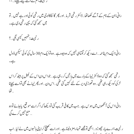
رنجیت: تم نے اسے کیسے پہچانا…؟؟
رانی: ان کے نام کے آگے لکھا تھا… ڈاکٹر رشمی شرما… اور پھر گائناکالوجی میں رشمی کوئی اور ہے نہیں… تو
میں سمجھ گئی کہ یہی رشمی دی ہے۔
رنجیت: تمہیں کیسی لگی…؟
رانی: ایک دم پٹاخہ … اسے دیکھ کر لگتا ہی نہیں کہ وہ بیوہ ہے… وہ تو ایک دم 30 سال کی کوئی سیکسی ڈول
ہے۔
رشمی سمجھ گئی کہ وہ ڈاکٹر نیہا کے بارے میں باتیں کر رہی ہے… جو اس دن اس کے ٹیبل پر بیٹھ کر اس
لڑکی کو دیکھ رہی تھی… وہ تھوڑی دیر کے لئے کہیں گئی تھی… اس دن… اور پھر نیہا نے بھی تو اسے پہچانا
تھا…
رانی: اس کی آنکھوں میں ہوس ہے… جب میں کافی قریب گئی تو دیکھا کہ اگر اسے موقع دیا جائے تو وہ
منع نہیں کرے گی…
رنجیت: ارے یار چھوڑو… ابھی تو مجھے تمہارا مزہ لینا ہے… اور اسے کھینچ کر اپنی بانہوں میں لے لیا… اب