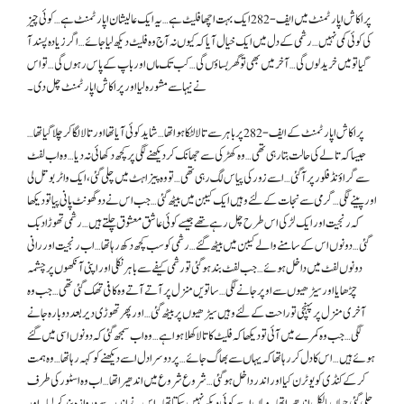
پراکاش اپارٹمنٹ میں ایف-282 ایک بہت اچھا فلیٹ ہے… یہ ایک عالیشان اپارٹمنٹ ہے… کوئی چیز
کی کوئی کمی نہیں… رشمی کے دل میں ایک خیال آیا کہ کیوں نہ آج وہ فلیٹ دیکھ لیا جائے… اگر زیادہ پسند آ
گیا تو میں خرید لوں گی… آخر میں بھی تو گھر بساؤں گی… کب تک ماں اور باپ کے پاس رہوں گی… تو اس
نے نیہا سے مشورہ لیا اور پراکاش اپارٹمنٹ چل دی۔
پراکاش اپارٹمنٹ کے ایف-282 پر باہر سے تالا لٹکا ہوا تھا… شاید کوئی آیا تھا اور تالا لگا کر چلا گیا تھا…
جیسا کہ تالے کی حالت بتا رہی تھی… وہ کھڑکی سے جھانک کر دیکھنے لگی پر کچھ دکھائی نہ دیا… وہ اب لفٹ
سے گراؤنڈ فلور پر آ گئی… اسے زور کی پیاس لگ رہی تھی… تو وہ پیزا ہٹ میں چلی گئی، ایک واٹر بوتل لی
اور پینے لگی… گرمی سے نجات کے لئے وہیں ایک کیبن میں بیٹھ گئی… جب اس نے دو گھونٹ پانی پیا تو دیکھا
کہ رنجیت اور ایک لڑکی اس طرح چل رہے تھے جیسے کوئی عاشق معشوق چلتے ہیں… رشمی تھوڑا دبک
گئی… دونوں اس کے سامنے والے کیبن میں بیٹھ گئے… رشمی کو سب کچھ دکھ رہا تھا… اب رنجیت اور رانی
دونوں لفٹ میں داخل ہوئے… جب لفٹ بند ہو گئی تو رشمی کیفے سے باہر نکلی اور اپنی آنکھوں پر چشمہ
چڑھایا اور سیڑھیوں سے اوپر جانے لگی… ساتویں منزل پر آتے آتے وہ کافی تھک گئی تھی… جب وہ
آخری منزل پر پہنچی تو راحت کے لئے وہیں سیڑھیوں پر بیٹھ گئی… اور پھر تھوڑی دیر بعد دوبارہ جانے
لگی… جب وہ کمرے میں آئی تو دیکھا کہ فلیٹ کا تالا کھلا ہوا ہے… وہ اب سمجھ گئی کہ دونوں اسی میں گئے
ہوئے ہیں… اس کا دل کر رہا تھا کہ یہاں سے بھاگ جائے… پر دوسرا دل اسے دیکھنے کو کہہ رہا تھا… وہ ہمت
کر کے کنڈی کو یو ٹرن کیا اور اندر داخل ہو گئی… شروع شروع میں اندھیرا تھا… اب وہ اسٹور کی طرف
چلی گئی جہاں بالکل اندھیرا تھا… وہاں اسے کوئی دیکھ نہیں سکتا تھا… اس نے اندر سے دروازہ بند کر لیا… اور