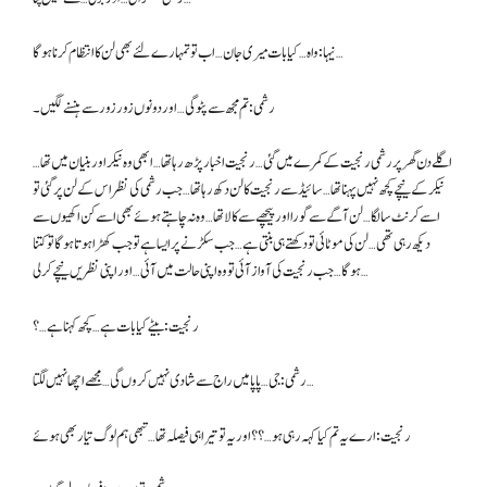
نیہا: واہ… کیا بات میری جان… اب تو تمہارے لئے بھی لن کا انتظام کرنا ہوگا…
رشمی: تم مجھ سے پٹو گی… اور دونوں زور زور سے ہنسنے لگیں۔
اگلے دن گھر پر رشمی رنجیت کے کمرے میں گئی… رنجیت اخبار پڑھ رہا تھا… ابھی وہ نیکر اور بنیان میں تھا…
نیکر کے نیچے کچھ نہیں پہنا تھا… سائیڈ سے رنجیت کا لن دکھ رہا تھا… جب رشمی کی نظر اس کے لن پر گئی تو
اسے کرنٹ سا لگا… لن آگے سے گورا اور پیچھے سے کالا تھا… وہ نہ چاہتے ہوئے بھی اسے کن اکھیوں سے
دیکھ رہی تھی… لن کی موٹائی تو دکھتے ہی بنتی ہے… جب سکڑنے پر ایسا ہے تو جب کھڑا ہوتا ہوگا تو کتنا
ہوگا… جب رنجیت کی آواز آئی تو وہ اپنی حالت میں آئی… اور اپنی نظریں نیچے کر لی…
رنجیت: بیٹے کیا بات ہے… کچھ کہنا ہے…؟
رشمی: جی… پاپا میں راج سے شادی نہیں کروں گی… مجھے اچھا نہیں لگتا…
رنجیت: ارے یہ تم کیا کہہ رہی ہو…؟؟ اور یہ تو تیرا ہی فیصلہ تھا… تبھی ہم لوگ تیار بھی ہوئے