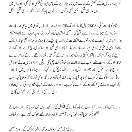
کو سیما اور رنجیت کے تعلق کے بارے میں پتا نہ چلا… سیما کے پاس ہی رانی بیٹھی ہوئی تھی… اور ہاں میں
ہاں ملا رہی تھی… کبھی کبھی لوگوں سے نظریں چھپا کر ایک آنکھ دبا دیتی تھی… انکل…
شام کو بارات آئی… لڑکا 28 سال کا سانولا رنگ کا پتلا اور لمبا تھا… جو انڈین آرمی میں سپاہی تھا… بارات
ٹھیک 7 بجے سیما کے دروازے پر پہنچ گئی… سبھی باراتیوں کی خاطر داری خوب ہوئی… جے مالا کا اہتمام
ہوا… اس میں رنجیت نے جور و شور سے انتظامات میں حصہ لیا… جیسے مالا کا پربندھ کرنا، اسٹیج سجانا… ایسا لگ
رہا تھا کہ اسی کی بیٹی کی شادی ہے… اب بارات پٹاخے پھوڑ رہی تھی… اور ساتھ ہی ناچ گانے… اور کھانے
پینے کا پروگرام چل رہا تھا… اسٹیج پر رانی، سیما اور اس کے قریبی رشتہ دار تھے… لڑکے کی طرف سے
لڑکا… اور کچھ دوست تھے… جب جے مالا ڈالنے والا تھا تو لائٹ چلی گئی… منچ پر موجود رنجیت نے موبائل
ٹارچ جلا دیا… لیکن زیادہ بھیڑ ہونے کی وجہ سے بھگدڑ مچ گئی… رنجیت نے سیما کو بانہوں میں اٹھایا اور
رانی اور سیما کو لے کر کمرے میں چلا آیا… جب لائٹ آئی تو دولہا زخمی ہو گیا تھا… ڈاکٹر کو بلایا گیا… سب
کچھ ٹھیک ہونے میں 3 گھنٹے ہو گئے… جب جا کر جے مالا ہوا اور رات کے 3 بجے شادی ہوئی… رنجیت اور
رانی نے صبح 7 بجے دہلی کے لئے بس پکڑ لی۔
راستے میں ایک ڈھابہ آیا… رانی نے کچھ کھانے کی پیشکش کی… رنجیت بس میں سو رہا تھا… جب رانی نے
جھنجھوڑ کر اٹھایا تو وہ اٹھ گیا اور آنکھیں ملتا ہوا بولا… مجھے بھوک نہیں ہے… تم کھا لو۔
رانی: جی نہیں، دونوں ساتھ ساتھ کھائیں گے… ورنہ نہیں…