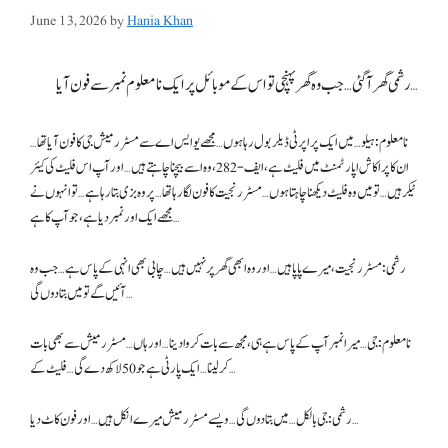
June 13, 2026
by
Hania Khan
رشمی گھر آ گئی… جب وہ گھر پہنچی تو اس کے موبائل پر ایک نامعلوم نمبر سے فون آیا…
نامعلوم: ہیلو… میں ایک پراپرٹی ڈیلر بول رہا ہوں… مجھے یو ایس اے سے مسٹر رمیش جی کا فون آیا تھا…
ان کا پراکاش اپارٹمنٹ میں فلیٹ ہے، ایف-282، وہ اسے بیچنا چاہتے ہیں… اور آپ اس فلیٹ کی کیئر
ٹیکر ہیں… تو میں وہ فلیٹ دیکھنا چاہتا ہوں… مسٹر رنجیت کا فون لگا رہا تھا… پر وہ بزی بتا رہا ہے… تو انہوں نے
مجھے ایک اور نمبر دیا ہے، جو آپ کا ہے…
رشمی: مسٹر رنجیت، میرے پاپا ہیں… اور وہ ابھی گھر پر نہیں ہیں… چابی بھی انہی کے پاس ہے… جب وہ
آئیں گے تو میں بتا دوں گی…
نامعلوم: جی… میرا نمبر آپ کے پاس ہے ہی، مجھ سے بات کروا دینا… اور ہاں… مسٹر رمیش سے بھی بات
کر لینا… ایک پارٹی ہے جو 50 لاکھ دے گی… فلیٹ کے…
رشمی: جی بالکل… میں بتا دوں گی… ویسے مسٹر رمیش میرے انکل ہیں… اور فون کاٹ دیا…