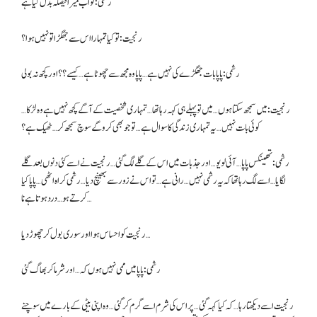
رشمی: تو اب میرا فیصلہ بدل گیا ہے
رنجیت: تو کیا تمہارا اس سے جھگڑا تو نہیں ہوا؟
رشمی: پاپا بات جھگڑے کی نہیں ہے… پاپا وہ مجھ سے چھوٹا ہے… کیسے؟؟ اور کچھ نہ بولی
رنجیت: میں سمجھ سکتا ہوں… میں تو پہلے ہی کہہ رہا تھا… تمہاری شخصیت کے آگے کچھ نہیں ہے وہ لڑکا…
کوئی بات نہیں… یہ تمہاری زندگی کا سوال ہے… تو جو بھی کرو گے سوچ سمجھ کر… ٹھیک ہے؟
رشمی: تھینکس پاپا… آئی لو یو… اور جذبات میں اس کے گلے لگ گئی… رنجیت نے اسے کئی دنوں بعد گلے
لگایا… اسے لگ رہا تھا کہ یہ رشمی نہیں… رانی ہے… تو اس نے زور سے بھینچ دیا… رشمی کراہ اٹھی… پاپا کیا
کرتے ہو… درد ہوتا ہے نا…
رنجیت کو احساس ہوا اور سوری بول کر چھوڑ دیا…
رشمی: پاپا میں ممی نہیں ہوں کہ… اور شرما کر بھاگ گئی
رنجیت اسے دیکھتا رہا… کہ کیا کہہ گئی… پر اس کی شرم اسے گرم کر گئی… وہ اپنی بیٹی کے بارے میں سوچنے