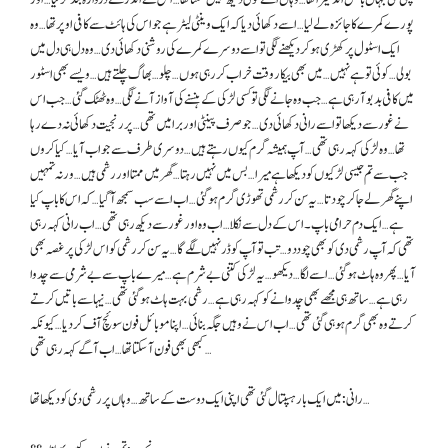
پورے کمرے کا جائزہ لے لیا… اسے دکھائی دیا کہ ایک وینٹی لیٹر ہے جو اس کی ہائٹ سے کافی اوپر تھا… وہ
ایک اسٹول پر کھڑی ہو کر دیکھنے لگی تو اسے دوسرے کمرے کی روشنی دکھائی دی… وہ دل ہی دل میں
بولی… کوئی تو ہے نہیں… میں بھی بیکار وقت خراب کر رہی ہوں… چلو… بھاگ چلتے ہیں… ویسے بھی اسٹور
میں کافی بدبو آ رہی ہے… جب وہ جانے لگی تو کسی لڑکی کے ہنسنے کی آواز آنے لگی… وہ ٹھٹک گئی… جب اس
نے غور سے دیکھا تو اسے رانی دکھائی دی… جو صرف پینٹی اور برا میں تھی… پر رنجیت دکھائی نہ دے رہا
تھا… وہ لڑکی کہہ رہی تھی… آپ ہمیشہ گرم کیوں رہتے ہیں… دوسری طرف سے جواب آیا… کیا کروں
جب سے تم جیسی لڑکیوں کو دیکھا ہے میرا… بس میں نہیں رہتا… گھر میں ممتا اور رشمی ہیں… ورنہ تمہیں
اپنے گھر لے جا کر چودتا… یہ سن کر رشمی تھوڑی گرم ہو گئی… اب اسے سب سمجھ آ گیا… کہ اس کا باپ کیا
ہے… ایک دم حرامی باپ۔ اس کے دل سے نکلا… اب وہ اور غور سے دیکھ رہی تھی… اب رانی کہہ رہی
تھی کہ آپ رشمی دی کو بھی چوددو… تب تو آپ کو ڈر نہیں لگے گا… یہ سن کر رشمی کو اس لڑکی پر غصہ بھی
آیا… پھر وہ ہاٹ ہو گئی… اسے لگا… دیکھو… یہ لڑکی کتنی بے شرم ہے… میرے باپ سے بے شرمی سےچدوا
رہی ہے… ساتھ ہی مجھے بھی چدوانے کو کہہ رہی ہے… رشمی بہت ہاٹ ہوگئی تھی … نیہا سے باتیں کرتے
کرتے وہ بھی گرم ہو ہی گئی تھی… اب اس نے وہیں جگہ بنائی… اپنا موبائل فون سوئچ آف کر دیا… کیونکہ
کبھی بھی فون آ سکتا تھا… اب آگے کہہ رہی تھی…
رانی: میں ایک بار ہسپتال گئی تھی اپنی ایک دوست کے ساتھ… وہاں پر رشمی دی کو دیکھا تھا…