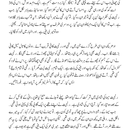
لگا… کیا زبردست جسم ہے… ایک دم مدہوش… اس کی 36C کی چھاتی جب اس کے سینے سے چپکی تھی تو
اسے گدگدی ہو رہی تھی… یہ احساس آتے ہی اس کا لن کھڑا ہو گیا… وہ سائیڈ سے باہر نکل گیا… جب
رنجیت کی نظر اپنے لن پر گئی تو حیران رہ گیا… تو کیا رشمی نے میرا لن دیکھا تھا…؟ یہ تو کب سے باہر نکلا ہوا
ہے… اب تو اس کا لن ایک دم پہلوان بن گیا… پر دوسری طرف یہ سوچتے ہوئے اپنا دل منا لیا کہ… چھئی…
وہ تو میری بیٹی ہے… اور اخبار میں خود کو لگا لیا۔
ادھر کچھ دن اسی طرح گزرے جن میں رشمی اور رنجیت کافی قریب آئے… دونوں کا تال میل کافی
بڑھنے لگا… اب رنجیت بھی زیادہ تر گھر پر ہی رہتا تھا… رشمی کو ہسپتال چھوڑنے اور لانے بھی لگا… رنجیت
نے اس کے جسم کو چھونے کے ہر وقت بہانے ڈھونڈنے لگا… رشمی کو بھی اچھا لگتا تھا… پر اس نے خود کو
کنٹرول کر رکھا تھا… کیونکہ باپ اور بیٹی کی بات ہے… ایک شام رنجیت لیٹ گھر آیا… رشمی تو شام 5 بجے آ
گئی تھی… آتے ہی پاپا کو ڈھونڈا… وہ نہ ملے تو فون کیا… پر فون بھی نہیں اٹھ رہا تھا… تب اس نے ایس ایم
ایس کیا… کہ آپ کا ٹرانسفر لیٹر گھر پر آیا ہوا ہے… فوراً آئیں۔
رنجیت سیما کی شادی میں شرکت کرنے گیا ہوا تھا… پہلے تو جانے سے منع کیا تھا پر رانی کے قائل کرنے
کے بعد وہ تیار ہو گیا… آج اس کی شادی ہے… رنجیت نے اپنے ماتھے پر ایک گلابی پگڑی پہنی ہوئی تھی…
جب سیما کے رشتہ داروں نے پوچھا کہ یہ آدمی کون ہے… تو سیما نے اپنا سینہ تن کر کہا… کہ یہ میرے
انکل ہیں… دہلی میں کچھ دن ان کے گھر میں رہی تھی… لیکن جب ہاسٹل مل گیا تو ہاسٹل چلی گئی… پر یہ ہم
سے ملنے ضرور آتے تھے… انکل اور آنٹی بہت اچھے ہیں… میری عمر کی ایک بیٹی بھی ہے جو بیوہ ہے… کسی