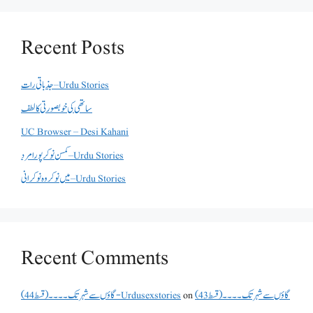
Recent Posts
جذباتی رات – Urdu Stories
ساتھی کی خوبصورتی کا لطف
UC Browser – Desi Kahani
کمسن نوکر پورا مرد – Urdu Stories
میں نوکر وہ نوکرانی – Urdu Stories
Recent Comments
گاؤں سے شہر تک۔۔۔۔(قسط 43)
on
گاؤں سے شہر تک۔۔۔۔(قسط 44) - Urdusexstories