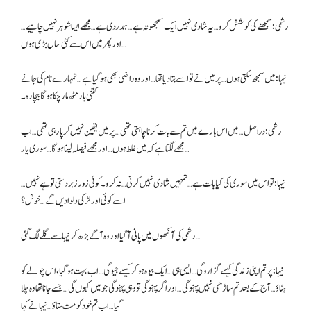
رشمی: سمجھنے کی کوشش کرو… یہ شادی نہیں ایک سمجھوتہ ہے… ہمدردی ہے… مجھے ایسا شوہر نہیں چاہیے…
اور پھر میں اس سے کئی سال بڑی ہوں…
نیہا: میں سمجھ سکتی ہوں… پر میں نے تو اسے بتا دیا تھا… اور وہ راضی بھی ہو گیا ہے… تمہارے نام کی جانے
کتنی بار مٹھ مار چکا ہوگا بیچارہ۔
رشمی: دراصل… میں اس بارے میں تم سے بات کرنا چاہتی تھی… پر میں یقین نہیں کر پا رہی تھی… اب
مجھے لگتا ہے کہ میں غلط ہوں… اور مجھے فیصلہ لینا ہوگا… سوری یار…
نیہا: تو اس میں سوری کی کیا بات ہے… تمہیں شادی نہیں کرنی… نہ کرو۔ کوئی زور زبردستی تو ہے نہیں…
اسے کوئی اور لڑکی دلوا دیں گے… خوش؟
رشمی کی آنکھوں میں پانی آ گیا اور وہ آگے بڑھ کر نیہا سے گلے لگ گئی…
نیہا: پر تم اپنی زندگی کیسے گزارو گی… ایسی ہی… ایک بیوہ ہو کر کیسے جیو گی… اب بہت ہو گیا، اس چولے کو
ہٹاؤ… آج کے بعد تم ساڑھی نہیں پہنو گی… اور اگر پہنو گی تو وہی پہنو گی جو میں کہوں گی… جسے جانا تھا وہ چلا
گیا… اب تم خود کو مت ستاؤ… نیہا نے کہا