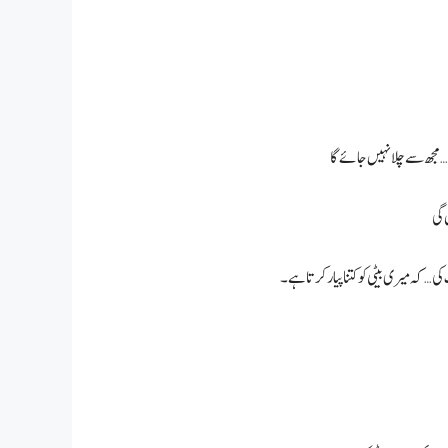
ی… کہ میری بیٹی کو کتنا پیار کرتا ہے۔