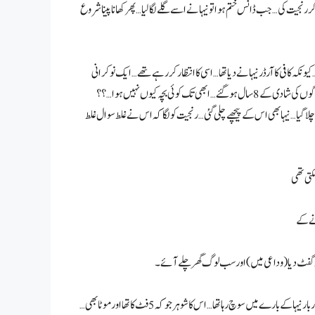
کی… جب ڈانس ختم ہوا تو نیہا نے اسے گلے لگا لیا… پھر کھانا پینا شروع
کہ کافی کا آرڈر نیہا نے دیا تھا… اسی کا انتظار کر رہے تھے… ایک نوکرانی
وئی بچہ کیوں نہیں ہوا…؟؟
لا گیا… نیہا بھی اس کے پیچھے چلی گئی… رنجیت کو لگا کہ اس نے غلط سوال غلط
 کو گفٹ دیا (وداعی میں) اور سب لوگ گھر چلے آئے۔
گھر آتے ہی ممتا سو گئی… رشمی بھی اپنے بستر میں چلی گئی… پر رنجیت کو نیند نہیں آ رہی تھی… وہ بار بار نیہا کے بارے میں سوچ رہا تھا… اس کا شوہر جو کہ 5 فٹ کا تھا اور موٹا بھی…