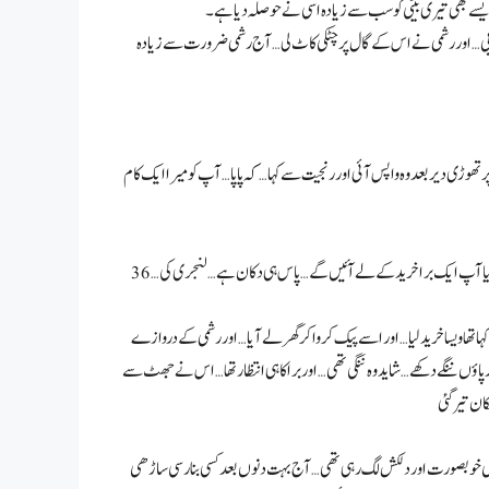
یسے بھی تیری بیٹی کو سب سے زیادہ اسی نے حوصلہ دیا ہے۔
بے بی… اور رشمی نے اس کے گال پر چٹکی کاٹ لی… آج رشمی ضرورت سے زیادہ
ھوڑی دیر بعد وہ واپس آئی اور رنجیت سے کہا… کہ پاپا… آپ کو میرا ایک کام
رشمی: (شرماتے ہوئے) پاپا میری برا کا ہک ٹوٹ گیا ہے… کیا آپ ایک برا خرید کے لے آئیں گے… پاس ہی دکان ہے… لنجری کی… 36C نمبر ہے… ایک ہی لائن میں بول
کہا تھا ویسا خرید لیا… اور اسے پیک کروا کر گھر لے آیا… اور رشمی کے دروازے
پاؤں ننگے دکھے… شاید وہ ننگی تھی… اور برا کا ہی انتظار تھا… اس نے جھٹ سے
 رہ گیا… کتنی خوبصورت اور دلکش لگ رہی تھی … آج بہت دنوں بعد کسی بنارسی ساڑھی