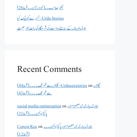
میجر صاحب۔۔( نیو ورژن ۔۔قسط 28)
خسرے کو چیک کیا – Urdu Stories
بیوی اور ماں کے سامنے دوست کی شرمگاہ کی رات بھر صحبت
Recent Comments
گاؤں
on
گاؤں سے شہر تک۔۔۔۔(قسط 44) - Urdusexstories
سے شہر تک۔۔۔۔(قسط 43)
ہماری پیاری سی معصوم اور
on
social media optimization
پاکیزہ بہن۔۔۔(قسط33)
ہماری پیاری سی معصوم اور پاکیزہ بہن۔۔۔
on
Cengiz Koç
(قسط12)