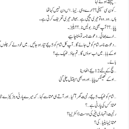
چہکتے ہوئے کہا…
کون سی سہیلی؟؟ ارے وہی… نیہا… اس دن نہیں کہا تھا…
ہاں… وہ… وہ تو تیری چمچی ہے… ہمیشہ تیری تعریف کرتی ہے۔
پاپا…؟؟ آپ بھی نا… بولیں نا…؟؟ پلیز۔
ارے بھائی… دعوت نامہ تو ملنا چاہیے…
دعوت نامہ شام کو مل جائے گا… آپ کل شام کو 5 بجے تیار ہو جائیں… میں خود لے کر چلوں گی… ٹھیک ہے…
اوکے بابا… میں اب سوؤں گا… تم جاؤ… ٹھیک ہے؟
بائے۔
لنچ کے لئے 12 بجے اٹھا دینا…
اوکے تھینکس پاپا… اور وہ بھی ہسپتال چلی گئی…
شام کو ٹھیک 5 بجے رنجیت گھر آ گیا… اور آتے ہی ممتا سے کہا… کہ میرے پارٹی ویئر کپڑے نکال دو… پارٹی میں جانا ہے… اور تمہیں بھی دعوت ہے تو تم بھی تیار ہو جاؤ…
ممتا: کس کی پارٹی ہے…؟
رنجیت: تمہاری بیٹی کی دوست ڈاکٹر نیہا؟
ممتا: نیہا بیٹیا… کی؟