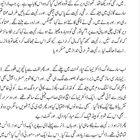
میں رشمی کو دیکھا تھا… تھوڑی دیر کے لئے تو وہ بھول گیا کہ وہ اس کا باپ ہے… پر جب ڈرائیور نے ہارن بجایا تو وہ بولا… چلو بھائی… اور وہاں سے چل دیا…
سارے گاڑی میں بیٹھ گئے… رشمی رنجیت کے پاس ہی بیٹھی… اور رنجیت کے بائیں طرف ممتا تھ
رہی ہو… اور بدلے میں رشمی نے چٹکی کاٹتے ہوئے کہا تھینکس… اور زور سے ہنسنے لگے… ممتا کو 
دیر گاڑی چلی اور ہائی وے پر آ گیا تو رشمی کو دوبارہ چھیڑتے ہوئے رنجیت نے کہا کہ برا کا سائ
کہ لوگ نہ سنیں… رنجیت سمجھ گیا کہ مال کرارا ہے… کیونکہ اس نے جھانک کر دیکھا تو بلاؤز 
اسے ڈھانک لیا… رنجیت شرارتی انداز میں مسکرا دیا…
اب سارے لوگ ڈاکٹر نیہا کے اپارٹمنٹ میں چلے گئے… اور پھر لفٹ سے پانچویں فلور گئے… ڈاک
نیہا بنارسی ساڑھی میں زبردست خوبصورت لگ رہی تھی… اور اس کا شوہر مسٹر راجیش بھی شیروانی میں کم خوبصورت نہیں لگ رہا تھا…
ہی باہر سے آئی تھیں… ایک ڈاکٹر نیہا کے ایچ او ڈی صاحب فیملی کے ساتھ تھے… اور دوسرا رن
تقریباً 8 بجے کیک کاٹا گیا… سبھی نے دونوں کا استقبال کیا اور پھر شادی کی آٹھویں سالگرہ پر
بھی اس کے شوہر کو ہینڈ شیک کر کے مبارکباد دی… اور گفٹ دیے…
پھر ڈنر ہوا… رنجیت نے ہلکا سا ہی لیا… اور ہاں… ڈنر سے پہلے ڈی جے پر ایک ڈانس ہوا… ڈانس میں
تماشائی تھے۔ ڈانس سب سے زیادہ رشمی نے کیا… اس نے ایک مور-مورنی ڈانس کیا جس میں 