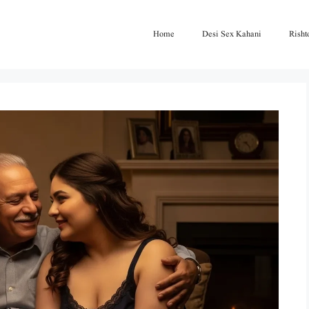
Home
Desi Sex Kahani
Risht