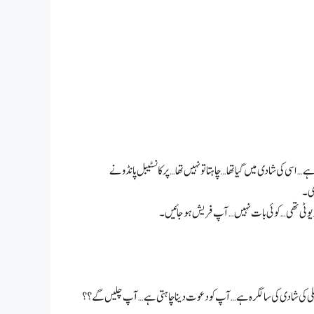
ی کی شادی میں گیا تھا… چاہتا تو نہیں تھا… پر کانسٹیبل پانڈو نے
ری۔
 ڈیوٹی تھی… کوئی بات نہیں… آپ فریش ہو جائیں۔
ری سہیلی کی شادی کی سالگر ہ ہے… آپ کو دعوت دینا چاہتی ہے… آپ چلیں گے؟؟