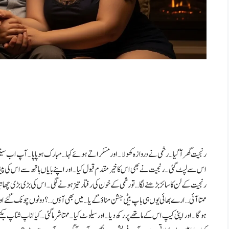
رنجیت گھر آ گیا… رشمی نے دروازہ کھولا… اور مسکراتے ہوئے کہا… مبارک ہو پاپا… آپ اب سینئر 
رنجیت کے لن کا سائز بڑھنے لگا… تو رشمی کے خون کی رفتار تیز ہونے لگی… اس کی بڑی بڑی چ
ممتا آئی… ارے بھائی یوں ہی باپ بیٹی جشن مناؤ گے یا… میں بھی آؤں…؟ دونوں چونک گئے 
ہوگا… اور اپنی کیپ اس کے ماتھے پر رکھ دیا… اور سیلوٹ کیا… ممتا شرما گئی… کیا اناپ شناپ