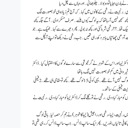
ی… رنجیت نے رشمی کے کانوں میں کہا… کہ آج تم زیادہ ہی خوبصورت لگ
کچھ سمجھ نہیں آ رہا تھا کہ یہ لوگ کیوں ہنسے… صرف مسکرا دی… آگے جگہ کچھ
ز ٹھیک تھا…؟؟ رشمی شرما گئی اور کچھ نہ بولی… پھر دھیرے سے کہا… ٹھیک ہے… جو
سے آدھی چھاتیاں باہر دکھ رہی تھیں… جب رشمی نے دیکھا تو اپنے آنچل سے
ٹر نیہا اور اس کے شوہر نے گرمجوشی سے سارے لوگوں کا استقبال کیا… ڈاکٹر
ابھی لوگ ڈائننگ روم میں بیٹھ گئے… کولڈ ڈرنک، پکوڑے، کافی سرونگ ہوئے… کوئی خاص لوگ نہیں آئے تھے… یہی کوئی 15 لوگ تھے… کچھ تو مقامی ہی تھے… 2 فیملی
جیت فیملی کے ساتھ۔
 دونوں کو مبارکباد دی… رشمی نے تو گلے لگ کر ڈاکٹر نیہا کو مبارکباد دی… رنجیت نے
 رنجیت، نیہا، رشمی اور راجیش (نیہا کا شوہر) نے جم کر حصہ لیا… باقی لوگ
کافی تالیاں بٹوریں… پھر ایک سانپ ڈانس… جب سانپ ڈانس کر رہی تھی تو