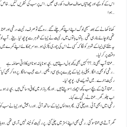
اس کے کولہے اور چھاتیاں صاف صاف دکھ رہی تھیں… اس پر سب کی نظریں گئیں… خاص کر رنجیت 
ہوا…
کھانا کھانے کے بعد سبھی لوگ اپنے اپنے گھر چلے گئے… رہ گئے تو صرف رنجیت، رشمی اور ممتا… کیون
تھی جو چائے بنا رہی تھی… باتوں باتوں میں رنجیت نے نیہا کے شوہر سے پوچھ لیا… بیٹے… آپ لوگوں کی شادی کے 8 سال ہو گئے… ابھی تک ک
یہ سنتے ہی نیہا کے شوہر کو لگا کہ کسی نے اس کی چوری پکڑ لی ہو… وہ سر جھکائے اپنے کمرے میں چ
وقت پر کر لیا۔
ممتا: آپ بھی نا…؟؟ کہیں بھی کچھ بول دیتے ہیں… بچہ ہونا یا نہ ہونا ان کا ذاتی معاملہ ہے…
رشمی کو بھی برا لگا… پہلی بار نیہا کے چہرے پر مایوسی دیکھی… اسے عجیب سا لگا… پر وہ کر بھی کیا سکتی تھی…
رنجیت: ارے… میں تو ویسے ہی… پوچھ لیا۔
ممتا: آج کے بچے سب کچھ اچھا برا سوچتے ہیں… اور پھر بازار میں کافی وسائل ہیں… بچہ نہ ہونے کے…
اب چلو… گھر… ممتا نے رشمی سے کہا۔
رشمی: میں ابھی آئی… وہ چلی گئی… پھر وہ واپس نیہا کے ساتھ آئی… اور راجیش اور نیہا نے سب