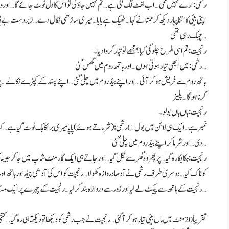
رشمی: ارے نہیں ممی… اب لفٹ لگ گئی ہے… تم نہیں جاؤ گی تو اس کا دل ٹوٹ جائے گا… اور و
اپنی بیٹی کا اتنا پیار دیکھ کر ممتا نے کہا… ٹھیک ہے بابا… میری ساڑھی نکال دے… زبردست 
چہک رہی تھی…
رنجیت: تم اسی طرح چلو گی کیا؟ مجھے تو تیار کروا دیا۔
رشمی: میں ابھی تیار ہوتی ہوں… اور باتھ روم میں گھس گئی…
باتھ روم سے فریش ہو کر آئی… اور اپنے بیڈروم میں چلی گئی… اپنے پسند کے کپڑے نکالے… پر ت
کرنا ہوگا… پلیز
رنجیت: ہاں ہاں بولو۔
دی… اور شرما کر اپنے بیڈروم میں چلی گئی…
رنجیت: ہکابکا رہ گیا… پر پھر وہ گھر سے نکل گیا… اور جاتے ہی ایک گارمنٹ شاپ میں جا کر جیسا 
کو ناک کیا… دوسری طرف رشمی نے آدھا دروازہ کھولا… رنجیت کو اس کی آدھی پیٹھ اور ہاتھ اور 
رنجیت کے ہاتھ سے پیکٹ لے لیا اور زور سے دروازہ بند کر لیا… رنجیت کے چہرے پر ایک مسکان تیر گئی…
تقریباً 20 منٹ میں ماں بیٹی تیار ہو کر آ گئی… رنجیت نے جب رشمی کو دیکھا تو دیکھتا ہی