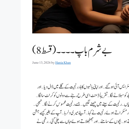
بے شرم باپ ۔۔۔۔(قسط 8)
June 13, 2026
by
Hania Khan
ایس آئی ہو گئے… اور اپنی بانہوں کا ہار رنجیت کے گلے میں ڈال دیا… اور
اس سے لپٹ گئی… رنجیت نے بھی اس کا خیرمقدم قبول کیا… اور اپنے بایاں ہاتھ سے اس کی پیٹھ کو سہلانے لگا… تقریباً 3 منٹ اسی طرح رہنے سے دونوں کو کرنٹ سا لگا…
ھاتیاں… رنجیت کے سینے میں چبھنے لگیں… جسے رنجیت محسوس کرنے لگا… تبھی…
اور مسکراتے ہوئے رنجیت نے کہا… آئیے میری دلربا… آپ کے بغیر کیسے جشن
 بکتے ہو… بچوں کے سامنے… اور جھنجھلاتے ہوئے وہاں سے چلی گئی… رشمی نے