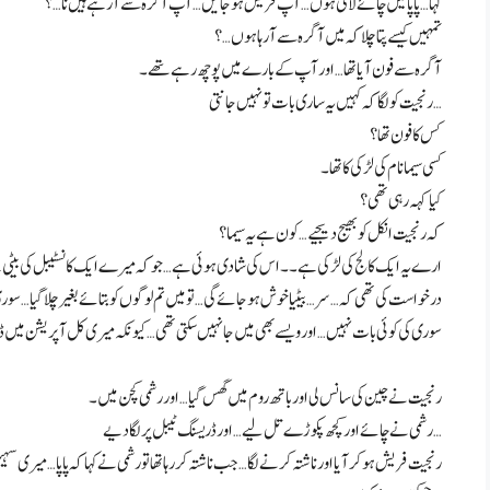
کہا… پاپا میں چائے لاتی ہوں… آپ فریش ہو جائیں… آپ آگرہ سے آ رہے ہیں نا…؟
تمہیں کیسے پتا چلا کہ میں آگرہ سے آ رہا ہوں…؟
آگرہ سے فون آیا تھا… اور آپ کے بارے میں پوچھ رہے تھے۔
رنجیت کو لگا کہ کہیں یہ ساری بات تو نہیں جانتی…
کس کا فون تھا؟
کسی سیما نام کی لڑکی کا تھا۔
کیا کہہ رہی تھی؟
کہ رنجیت انکل کو بھیج دیجیے… کون ہے یہ سیما؟
ارے یہ ایک کالج کی لڑکی ہے ۔۔اس کی شادی ہوئی ہے… جو کہ میرے ایک کانسٹیبل کی بیٹی ہے… اس
درخواست کی تھی کہ… سر… بیٹیا خوش ہو جائے گی… تو میں تم لوگوں کو بتائے بغیر چلا گیا… سو
سوری کی کوئی بات نہیں… اور ویسے بھی میں جا نہیں سکتی تھی… کیونکہ میری کل آپریشن میں
رنجیت نے چین کی سانس لی اور باتھ روم میں گھس گیا… اور رشمی کچن میں۔
رشمی نے چائے اور کچھ پکوڑے تل لیے… اور ڈریسنگ ٹیبل پر لگا دیے…
رنجیت فریش ہو کر آیا اور ناشتہ کرنے لگا… جب ناشتہ کر رہا تھا تو رشمی نے کہا کہ پاپا… می