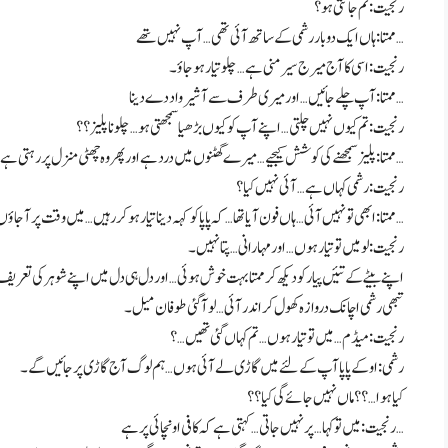
رنجیت: تم جانتی ہو؟
ممتا: ہاں ایک دو بار رشمی کے ساتھ آئی تھی… آپ نہیں تھے…
رنجیت: اسی کا آج میرج سیرمنی ہے… چلو تیار ہو جاؤ۔
ممتا: آپ چلے جائیں… اور میری طرف سے آشیرواد دے دینا…
رنجیت: تم کیوں نہیں چلتی… اپنے آپ کو کیوں بڑھیا سمجھتی ہو… چلو نا پلیز؟؟
ممتا: پلیز سمجھنے کی کوشش کیجیے… میرے گھٹنوں میں درد ہے اور پھر وہ چھٹی منزل پر رہتی ہے… مجھ سے چلا نہیں جائے گا…
رنجیت: رشمی کہاں ہے… آئی نہیں کیا؟
ممتا: ابھی تو نہیں آئی… ہاں فون آیا تھا… کہ پاپا کو کہہ دینا تیار ہو کر رہیں… میں وقت پر آ جاؤں گی…
رنجیت: لو میں تو تیار ہوں… اور مہارانی… پتا نہیں۔
اپنے بیٹے کے تئیں پیار کو دیکھ کر ممتا بہت خوش ہوئی… اور دل ہی دل میں اپنے شوہر کی تعریف ک
تبھی رشمی اچانک دروازہ کھول کر اندر آئی… لو آ گئی طوفان میل۔
رنجیت: میڈم… میں تو تیار ہوں… تم کہاں گئی تھیں…؟
رشمی: اوکے پاپا آپ کے لئے میں گاڑی لے آئی ہوں… ہم لوگ آج گاڑی پر جائیں گے۔
کیا ہوا…؟؟ ماں نہیں جائے گی کیا؟؟
رنجیت: میں تو کہا… پر نہیں جاتی… کہتی ہے کہ کافی اونچائی پر ہے…