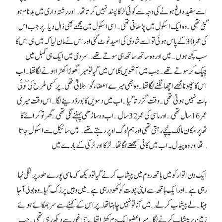
اسے سفید داغ ہونے کی وجہ سے کوئی لڑکا پسند نہیں کرتا تھا… اور رشتہ داری میں بدنام ہو
گئی تھی… وہ ایک اسکول میں پڑھاتی تھی… اسی اسکول میں مجھے بھی ڈال دیا… پر جب اس
کی عمر 30 کے پاس ہوئی تو اسے شادی کی امید ٹوٹ گئی اور اس نے مان لیا کہ میں ہی اس کا
سب کچھ ہوں… میں اور وہ ساتھ ساتھ ہی سوتے تھے… سردی میں ایک ہی کمبل میں
چپک کر سوتے تھے… جب میں آٹھویں کلاس میں گیا تو میرا گھوڑا کھڑا ہونے لگا تھا… اب
اس کا چھونا مجھے اچھا لگنے لگا تھا… وہ بھی میرے اعضاء کو سہلاتی تھی… پر کسی طرح کی کوئی
بات نہیں ہوتی تھی… وقت گزرتا گیا… اب میں دسویں کا بورڈ دینے لگا… اس وقت میری
عمر 16 سال تھی… اور ماسی کی عمر 32 سال… اب وہ ساڑھی پہننے لگی تھی… گھر تو کرائے کا
تھا پر مکان مالک نیچے رہتی تھی اور ہم لوگ اوپر رہتے تھے… میں سائیکل سے اسکول جاتا
تھا اور وہ پیدل۔ اب میں کافی سمجھنے لگا تھا… لڑکا اور لڑکی کے بارے میں…
ایک دن اتوار کو میں باتھ روم میں پیشاب کرنے گیا تو دیکھا کہ ماسی پورے طور پر ننگی نہا
رہی ہے… اور ایک ہاتھ سے اپنی چوت کو کھود رہی ہے… میں وہیں پر رُک گیا… وہ بولی آ جا
بیٹا… لے پیشاب کر لے… میں آنا تو نہیں چاہتا تھا… پر اس کے کہنے سے سر جھکائے ہوئے
زمین پر پیشاب کرنے لگا… میرا عضو ایک دم کھڑا تھا… ماسی غور سے دیکھ رہی تھی… جب