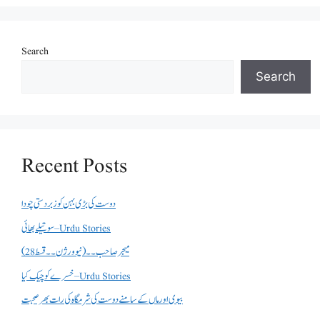
Search
Search
Recent Posts
دوست کی بڑی بہن کو زبردستی چودا
سوتیلے بھائی – Urdu Stories
میجر صاحب۔۔( نیو ورژن ۔۔قسط 28)
خسرے کو چیک کیا – Urdu Stories
بیوی اور ماں کے سامنے دوست کی شرمگاہ کی رات بھر صحبت