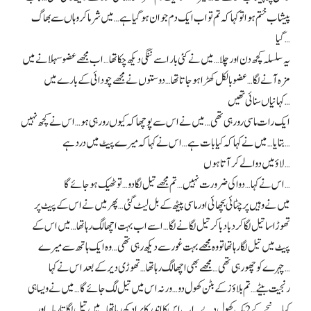
پیشاب ختم ہوا تو کہا کہ تم تو اب ایک دم جوان ہو گیا ہے… میں شرما کر وہاں سے بھاگ
گیا…
یہ سلسلہ کچھ دن اور چلا… میں نے کئی بار اسے ننگی دیکھ چکا تھا… اب مجھے عضو سہلانے میں
مزہ آنے لگا… عضو بالکل کھڑا ہو جاتا تھا… دوستوں نے مجھے چودائی کے بارے میں
کہانیاں سنائی تھیں…
ایک رات ماسی رو رہی تھی… میں نے اس سے پوچھا کہ کیوں رو رہی ہو… اس نے کچھ نہیں
بتایا… میں نے کہا کہ کیا بات ہے… اس نے کہا کہ میرے پیٹ میں درد ہے…
لاؤ میں دوا لے کر آتا ہوں…
اس نے کہا… دوا کی ضرورت نہیں… تم مجھے تیل لگا دو… تو ٹھیک ہو جائے گا…
میں نے وہیں پر چٹائی بچھائی اور ماسی پیٹھ کے بل لیٹ گئی… پھر میں نے اس کے پیٹ پر
تھوڑا سا تیل لگا کر دبا دبا کر تیل لگانے لگا… اسے اب بہت اچھا لگ رہا تھا… میں اس کے
پیٹ میں تیل لگا رہا تھا تو وہ مجھے بہت غور سے دیکھ رہی تھی… وہ ایک ہاتھ سے میرے
چہرے کو چھو رہی تھی… مجھے بھی اچھا لگ رہا تھا… تھوڑی دیر کے بعد اس نے کہا…
رنجیت بیٹے… تم بلاؤز کے بٹن کھول دو… ورنہ اس میں تیل لگ جائے گا… میں نے ویسا ہی
کیا… نیچے کے 2 ہک کھول دیے… اب اس کا اندر کا برا دکھ رہا تھا… میں تیل لگاتا رہا… اور