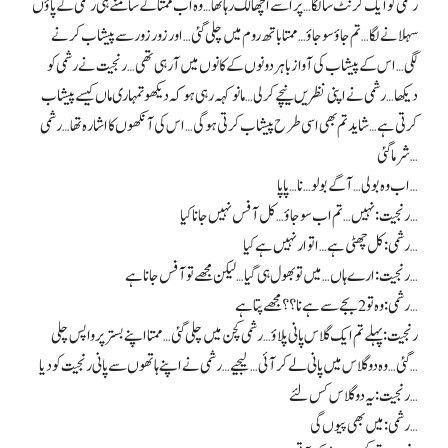
رشمی کو ایک کرنٹ سا لگا… پر اسے اچھا لگ رہا تھا… وہ اب ممتا کے سامنے ہی رشمی کے پاؤں
سہلانے لگا… تم جاؤ سو جاؤ… ممتا باتھ روم میں چلی گئی… اور زور زور سے پیشاب کرنے
لگی… اس کے پیشاب کی آواز باہر دونوں کے کانوں میں آ رہی تھی… رنجیت نے رشمی کو
دیکھا… رشمی نے اپنی نظریں نیچے کر لی… مانو کہہ رہی ہو کہ دیکھو تمہاری ماں کیسے پیشاب
کرتی ہے… شاید تم بھی اسی طرح پیشاب کرتی ہوگی… اس کی آنکھوں کا اشارہ تھا… رشمی
شرما گئی…
اب وہ بولی… آگے بولو… نا… پاپا…
رنجیت: نہیں… تم اب سو جاؤ… کل آفس نہیں جانا کیا…
رشمی: کل چھٹی ہے… اتوار نہیں ہے کیا…
رنجیت: ارے ہاں… میں تو بھول ہی گیا… لیکن مجھے تو آفس جانا ہے…
رشمی: وہ تو 2 بجے سے ہے نا؟؟ مجھے پتا ہے…
رنجیت: پہلے تم ایک گلاس پانی پلاؤ… رشمی کچن میں چلی گئی… ممتا اپنے بستر پر واپس چلی
گئی… وہ دو گلاس میں پانی لے کر آئی… لیجیے… رشمی نے اپنے ہاتھوں سے پانی رنجیت کو دیا…
رنجیت: یہ دو گلاس کس لئے…
رشمی: میں بھی پیوں گی…