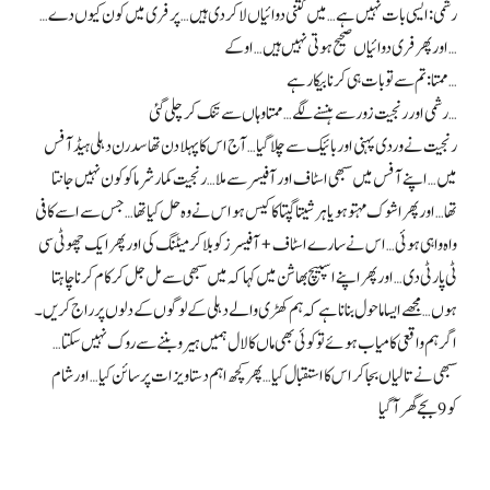
رشمی: ایسی بات نہیں ہے… میں کتنی دوائیاں لا کر دی ہیں… پر فری میں کون کیوں دے…
اور پھر فری دوائیاں صحیح ہوتی نہیں ہیں… اوکے…
ممتا: تم سے تو بات ہی کرنا بیکار ہے…
رشمی اور رنجیت زور سے ہنسنے لگے… ممتا وہاں سے تنک کر چلی گئی…
رنجیت نے وردی پہنی اور بائیک سے چلا گیا… آج اس کا پہلا دن تھا سدرن دہلی ہیڈ آفس
میں… اپنے آفس میں سبھی اسٹاف اور آفیسر سے ملا… رنجیت کمار شرما کو کون نہیں جانتا
تھا… اور پھر اشوک مہتو ہو یا ہرشیتا گپتا کا کیس ہو اس نے وہ حل کیا تھا… جس سے اسے کافی
واہ واہی ہوئی… اس نے سارے اسٹاف+آفیسرز کو بلا کر میٹنگ کی اور پھر ایک چھوٹی سی
ٹی پارٹی دی… اور پھر اپنے اسپیچ بھاشن میں کہا کہ میں سبھی سے مل جل کر کام کرنا چاہتا
ہوں… مجھے ایسا ماحول بنانا ہے کہ ہم کھڑی والے دہلی کے لوگوں کے دلوں پر راج کریں۔
اگر ہم واقعی کامیاب ہوئے تو کوئی بھی ماں کا لال ہمیں ہیرو بننے سے روک نہیں سکتا…
سبھی نے تالیاں بجا کر اس کا استقبال کیا… پھر کچھ اہم دستاویزات پر سائن کیا… اور شام
کو 9 بجے گھر آ گیا