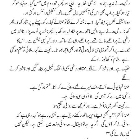
رنجیت نے نہ چاہتے ہوئے بھی اٹھا… چائے پی اور پھر باتھ روم میں گھس گیا… وہ نہا دھو کر
تیار ہو گیا… پر اب بھی اس کی آنکھیں لال تھیں… مانو… کنجکٹی وائٹس ہو گئی ہو۔
وہ ڈائننگ ٹیبل پر بیٹھ گیا… جب ناشتہ کرنے لگا تو ممتا نے کہا… رکو… پہلے یہ پرشاد کھاؤ… پھر
کھانا… رنجیت نے اپنے دائیں ہاتھ سے پرشاد لیا اور کھایا… پھر ناشتہ پر ٹوٹ پڑا… ناشتہ میں
رشمی نے پراٹھے بنائے تھے… پراٹھے دہی کے ساتھ… واہ… کیا کمبی نیشن ہے… اس کا
فیورٹ… پر اگر تھوڑی سی ملائی ہوتی تو اور بھی اچھا ہوتا۔ رنجیت نے کہا… ملائی تو ختم ہو گئی
ہے… شام کو کھا لینا… اوکے…
ٹھیک ہے… اور ناشتہ کرنے لگا… ممتا اور رشمی بھی ڈائننگ ٹیبل پر بیٹھ گئیں اور ناشتہ کرنے
لگے…
ممتا: تم ڈیوٹی سے آتے وقت میرے لئے دوائی لے کر آنا… ختم ہو گئی ہے۔
رشمی: میں لے کر آؤں گی… لاؤ کون سی دوائی ہے۔
رنجیت: گھر میں ڈاکٹر ہے… اور تم مجھ سے دوائی مانگتی ہو…
ممتا: ڈاکٹر؟؟ یہ کبھی اپنے دم پر ہاتھ رکھنے دیتی ہے… یہ پہلی بار ہے جو کہہ رہی ہے کہ
دوائی لے کر آؤں گی… اگر چاہے تو ہسپتال سے دوائی مفت میں لا سکتی ہے… لیکن نہیں…
کیوں لائے گی؟؟