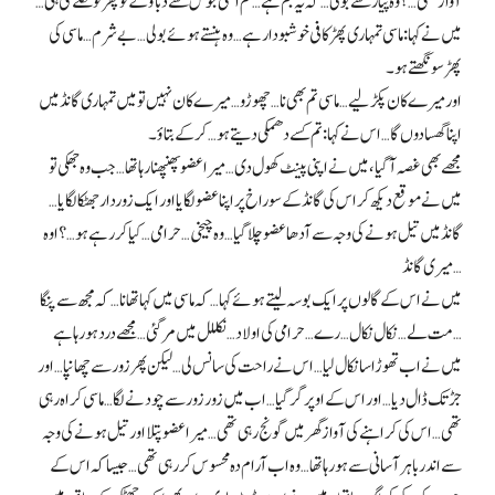
آواز تھی…؟ وہ پیار سے بولی… کہ یہ بم ہے… تم اتنی جوش سے دباؤ گے تو پھڑ تو نکلے گی ہی…
میں نے کہا: ماسی تمہاری پھڑ کافی خوشبودار ہے… وہ ہنستے ہوئے بولی… بے شرم… ماسی کی
پھڑ سونگھتے ہو۔
اور میرے کان پکڑ لیے… ماسی تم بھی نا… چھوڑو… میرے کان نہیں تو میں تمہاری گانڈ میں
اپنا گھسا دوں گا… اس نے کہا: تم کسے دھمکی دیتے ہو… کر کے بتاؤ۔
مجھے بھی غصہ آ گیا، میں نے اپنی پینٹ کھول دی… میرا عضو پھنپھنا رہا تھا… جب وہ جھکی تو
میں نے موقع دیکھ کر اس کی گانڈ کے سوراخ پر اپنا عضو لگایا اور ایک زوردار جھٹکا لگایا…
گانڈ میں تیل ہونے کی وجہ سے آدھا عضو چلا گیا… وہ چیخی… حرامی… کیا کر رہے ہو…؟ اوہ
میری گانڈ…
میں نے اس کے گالوں پر ایک بوسہ لیتے ہوئے کہا… کہ ماسی میں کہا تھا نا… کہ مجھ سے پنگا
مت لے… نکال نکال… رے… حرامی کی اولاد… نکللل میں مر گئی… مجھے درد ہو رہا ہے…
میں نے اب تھوڑا سا نکال لیا… اس نے راحت کی سانس لی… لیکن پھر زور سے چھانپا… اور
جڑ تک ڈال دیا… اور اس کے اوپر گر گیا… اب میں زور زور سے چودنے لگا… ماسی کراہ رہی
تھی… اس کی کراہنے کی آواز گھر میں گونج رہی تھی… میرا عضو پتلا اور تیل ہونے کی وجہ
سے اندر باہر آسانی سے ہو رہا تھا… وہ اب آرام دہ محسوس کر رہی تھی… جیسا کہ اس کے