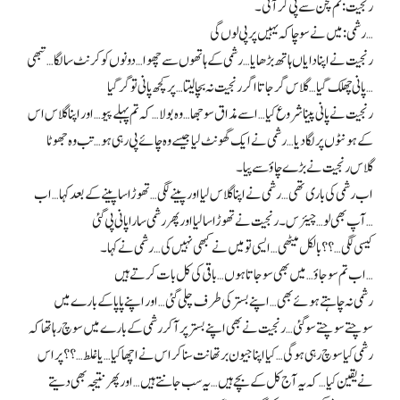
رنجیت: تم کچن سے پی کر آتی۔
رشمی: میں نے سوچا کہ یہیں پر پی لوں گی…
رنجیت نے اپنا دایاں ہاتھ بڑھایا… رشمی کے ہاتھوں سے چھوا… دونوں کو کرنٹ سا لگا… تبھی
پانی چھلک گیا… گلاس گر جاتا اگر رنجیت نہ بچا لیتا… پر کچھ پانی تو گر گیا…
رنجیت نے پانی پینا شروع کیا… اسے مذاق سوجھا… وہ بولا… کہ تم پہلے پیو… اور اپنا گلاس اس
کے ہونٹوں پر لگا دیا… رشمی نے ایک گھونٹ لیا جیسے وہ چائے پی رہی ہو… تب وہ جھوٹا
گلاس رنجیت نے بڑے چاؤ سے پیا۔
اب رشمی کی باری تھی… رشمی نے اپنا گلاس لیا اور پینے لگی… تھوڑا سا پینے کے بعد کہا… اب
آپ بھی لو… چیئرس۔ رنجیت نے تھوڑا سا لیا اور پھر رشمی سارا پانی پی گئی…
کیسی لگی…؟؟ بالکل میٹھی… ایسی تو میں نے کبھی نہیں کی… رشمی نے کہا۔
اب تم سو جاؤ… میں بھی سو جاتا ہوں… باقی کی کل بات کرتے ہیں…
رشمی نہ چاہتے ہوئے بھی… اپنے بستر کی طرف چلی گئی… اور اپنے پاپا کے بارے میں
سوچتے سوچتے سو گئی… رنجیت نے بھی اپنے بستر پر آ کر رشمی کے بارے میں سوچ رہا تھا کہ
رشمی کیا سوچ رہی ہوگی… کیا اپنا جیون برتھانت سنا کر اس نے اچھا کیا… یا غلط…؟؟ پر اس
نے یقین کیا… کہ یہ آج کل کے بچے ہیں… یہ سب جانتے ہیں… اور پھر نتیجہ بھی دیتے