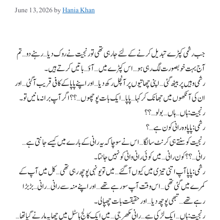
June 13, 2026
by
Hania Khan
جب رشمی کپڑے تبدیل کرنے کے لئے جا رہی تھی تو رنجیت نے روک دیا… رہنے دو… تم
آج بہت خوبصورت لگ رہی ہو… اس کپڑے میں… آؤ… باتیں کرتے ہیں۔
رشمی وہیں پر بیٹھ گئی… اپنی چھاتیوں پر آنچل رکھ دیا… اور اپنے پاپا کے کافی قریب آ گئی… اور
ان کی آنکھوں میں جھانک کر کہا… پاپا… ایک بات پوچھوں…؟؟ اگر آپ برا نہ مانیں تو۔
رنجیت: ہاں… ہاں… بولو…؟؟
رشمی: پاپا وہ رانی کون ہے…؟
رنجیت کو سنتے ہی کرنٹ سا لگا… اس نے سوچا کہ یہ رانی کے بارے میں کیسے جانتی ہے…
رانی…؟؟ کون رانی… میں کوئی رانی وانی کو نہیں جانتا۔
رشمی: پاپا آپ اتنی تیزی میں کیوں آ گئے… میں تو یونہی پوچھ رہی تھی… کل میں آپ کے
کمرے میں گئی تھی… اس وقت آپ سو رہے تھے… اور اپنے منہ سے رانی… رانی… بڑبڑا
رہے تھے… تبھی پوچھ دیا… اور حقیقت بات چھپا لی۔
رنجیت: ہاں… ایک لڑکی ہے… رانی مکھرجی… میں ایک کالج ہاسٹل میں چھاپہ مارنے گیا تھا…