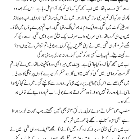
اسے مستی دے رہا تھا… میں اب سمجھ گیا کہ ماسی کو کچھ آرام مل رہا ہے… اس کے بعد وہ
پھری اور کہا کہ تم میری ساڑھی اتار دو… میں نے اس کی ساڑھی اتار دی… اب وہ بلاؤز
اور پیٹی کوٹ میں تھی… وہ ایک دم مدہوش لگ رہی تھی… اب تم میرے پاؤں میں لگاؤ…
میں ویسا ہی کر رہا تھا… اسی طرح وہ اب صرف ایک پینٹی اور برا میں تھی… اسے دیکھ کر
مجھے شرم آ رہی تھی… میں نے اپنی نظریں نیچے کر لی… وہ بولی: تم اتنا شرماتے کیوں ہو؟
رنجیت بیٹے… تم یہ بات کسی اور کو نہیں کہنا… ورنہ ہماری بدنامی ہوگی…
اب میں سمجھ گیا کہ وہ کیا چاہتی ہے… پینٹ میں میرا بھی لورا پھنپھنا رہا تھا… میں نے کہا… تم
فکر مت کرو ماسی… میں کسی کو نہیں بتاؤں گا… وہ مسکرا کر میرے گالوں پر چٹکی کاٹ لی…
میں بھی غصے سے اس کی چھاتیوں پر ویسے ہی کیا… وہ درد سے کانپنے لگی… میں نے کہا کیا ہوا
ماسی… زیادہ درد تو نہیں ہوا…؟ وہ مسکراتے ہوئے بولی… اب تم درد دینے کے قابل ہو
گئے ہو۔
مطلب؟ وہ مسکراتے ہوئے بولی… نالائق؟ اتنا بھی نہیں سمجھتے… جب عورت کو درد ہوتا
ہے تبھی مزہ آتا ہے… سمجھے بڈھو… میں شرما گیا…
اب میں اس کی پینٹی اور برا کے ارد گرد تیل لگانے لگا… مجھے تکلیف ہو رہی تھی… میں نے