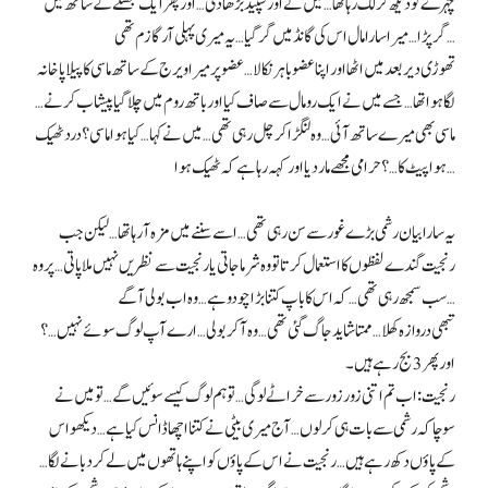
چہرے کو دیکھ کر لگ رہا تھا… میں نے اور سپیڈ بڑھا دی… اور پھر ایک جھٹکے کے ساتھ میں
گر پڑا… میرا سارا مال اس کی گانڈ میں گر گیا… یہ میری پہلی آرگازم تھی…
تھوڑی دیر بعد میں اٹھا اور اپنا عضو باہر نکالا… عضو پر میرا ویرج کے ساتھ ماسی کا پیلا پاخانہ
لگا ہوا تھا… جسے میں نے ایک رومال سے صاف کیا اور باتھ روم میں چلا گیا پیشاب کرنے…
ماسی بھی میرے ساتھ آئی… وہ لنگڑا کر چل رہی تھی… میں نے کہا… کیا ہوا ماسی؟ درد ٹھیک
ہوا پیٹ کا…؟ حرامی مجھے مار دیا اور کہہ رہا ہے کہ ٹھیک ہوا…
یہ سارا بیان رشمی بڑے غور سے سن رہی تھی… اسے سننے میں مزہ آ رہا تھا… لیکن جب
رنجیت گندے لفظوں کا استعمال کرتا تو وہ شرما جاتی یا رنجیت سے نظریں نہیں ملا پاتی… پر وہ
سب سمجھ رہی تھی… کہ اس کا باپ کتنا بڑا چودو ہے… وہ اب بولی آگے…
تبھی دروازہ کھلا… ممتا شاید جاگ گئی تھی… وہ آ کر بولی… ارے آپ لوگ سوئے نہیں…؟
اور پھر 3 بج رہے ہیں۔
رنجیت: اب تم اتنی زور زور سے خراٹے لو گی… تو ہم لوگ کیسے سوئیں گے… تو میں نے
سوچا کہ رشمی سے بات ہی کر لوں… آج میری بیٹی نے کتنا اچھا ڈانس کیا ہے… دیکھو اس
کے پاؤں دکھ رہے ہیں… رنجیت نے اس کے پاؤں کو اپنے ہاتھوں میں لے کر دبانے لگا…