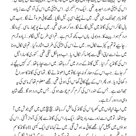
کہا ماسی تم پیٹ کے بل لیٹ جاؤ میں پیٹھ میں تیل لگا دیتا ہوں… وہ پیٹ کے بل لیٹ گئی…
اس کی پینٹی اور برا جدید تھی… ایک دم لنجری… اس پینٹی میں اس کی آدھی سے زیادہ
گانڈ باہر جھانک رہی تھی… میں نے پہلے اسی پر تیل لگایا… مجھے کافی مزہ آنے لگا… جب میں
بال لگا کر اس کی گانڈ میں تیل لگانے لگا… وہ کراہ رہی تھی… میں نے پوچھا… ماسی… کیسا لگا…
درد کم ہوا… پیٹ کا… وہ بولی… ہاں اب کچھ آرام ہے… تم اسی طرح تیل لگا لو… زیادہ آرام
چاہیے تو تم یہ کپڑے نکال دو… میں نے اس کی پینٹی کی طرف اشارہ کیا… تم ہی نکال دو نا…
میں نے اسے اپنی انگلی سے پھنسا کر نکال دیا… اب وہ بالکل ننگی تھی… کٹوری کا سارا تیل
اس کی گانڈ پر گرایا… تیل گانڈ کے درار میں گر رہا تھا… میں اسے بچا رہا تھا… کہ کہیں نیچے نہ
گر جائے… جب اس کے دھار کو نہ بچا سکا تو میں ڈھونڈنے لگا… تو ماسی کی گانڈ کا سوراخ
دکھائی دیا… اور پھر اس کے نیچے کافی گھاس اگی ہوئی تھی… مجھے معلوم تھا کہ ماسی کی یہ
جھانٹ ہے… جس کے اندر اس کی گرم گرم چوت ہوگی… جس میں درد ہوگا… مجھے شاید
وہی درد دور کرنا ہے۔
میں اپنے خیالوں میں کھویا اس کی گانڈ کی مالش کر رہا تھا… بیچ بیچ میں میں بھی جوش میں آ
جاتا تھا… تو میں اسے زور سے دبا دیتا تھا… ایک بار اس کی گانڈ سے پھڑ کی آواز آ گئی… اس کی
گانڈ کا سمell ہواؤں میں پھیل گیا… مجھے کافی مدہوش لگی… میں نے کہا: ماسی ایک کیسی