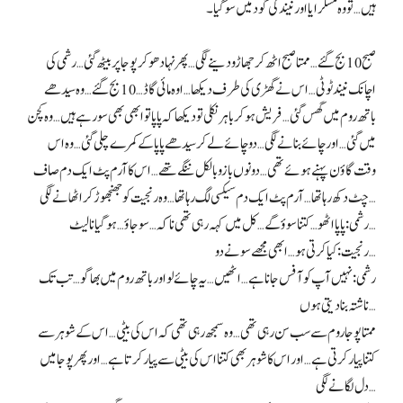
ہیں… تو وہ مسکرایا اور نیند کی گود میں سو گیا۔
صبح 10 بج گئے… ممتا صبح اٹھ کر جھاڑو دینے لگی… پھر نہا دھو کر پوجا پر بیٹھ گئی… رشمی کی
اچانک نیند ٹوٹی… اس نے گھڑی کی طرف دیکھا… اوہ مائی گاڈ… 10 بج گئے… وہ سیدھے
باتھ روم میں گھس گئی… فریش ہو کر باہر نکلی تو دیکھا کہ پاپا تو ابھی بھی سو رہے ہیں… وہ کچن
میں گئی… اور چائے بنانے لگی… دو چائے لے کر سیدھے پاپا کے کمرے چلی گئی… وہ اس
وقت گاؤن پہنے ہوئے تھی… دونوں بازو بالکل ننگے تھے… اس کا آرم پٹ ایک دم صاف
چٹ دکھ رہا تھا… آرم پٹ ایک دم سیکسی لگ رہا تھا… وہ رنجیت کو جھنجھوڑ کر اٹھانے لگی…
رشمی: پاپا اٹھو… کتنا سوؤ گے… کل میں کہہ رہی تھی نا کہ… سو جاؤ… ہو گیا نا لیٹ…
رنجیت: کیا کرتی ہو… ابھی مجھے سونے دو…
رشمی: نہیں آپ کو آفس جانا ہے… اٹھیں… یہ چائے لو اور باتھ روم میں بھاگو… تب تک
ناشتہ بنا دیتی ہوں…
ممتا پوجا روم سے سب سن رہی تھی… وہ سمجھ رہی تھی کہ اس کی بیٹی… اس کے شوہر سے
کتنا پیار کرتی ہے… اور اس کا شوہر بھی کتنا اس کی بیٹی سے پیار کرتا ہے… اور پھر پوجا میں
دل لگانے لگی…