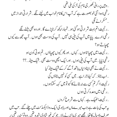
وہیں پر رانی مکھرجی نام کی لڑکی ملی تھی…
رشمی: وہ اتنی خوبصورت ہے کہ آپ اس کا نام خواب میں لینے لگے… شرارتی انداز میں
مسکرانے لگی…
رنجیت: تم بہت شرارتی ہو گئی ہو… تمہارا کچھ کرنا پڑے گا… اور وہ بھی ہنسنے لگے…
رشمی: ارے… پاپا میں آپ کی بیٹی ہی نہیں… آپ کی دوست بھی ہوں… آپ مجھ سے کیوں
چھپاتے ہو؟
رنجیت: میں چھپاتا ہوں… کہاں… اور پھر کیوں چھپاؤں… تم ہوتی کون ہو…
رشمی: پاپا… میں آپ کی بیٹی ہوں… اور ایک اچھی دوست بھی… شیک ہینڈ…؟؟
رنجیت نے بھی اپنا دایاں ہاتھ آگے کر کے شیک ہینڈ کیا…
اب بتاؤ… کہ کیا ماجرا ہے… میں کسی کو نہیں بتاؤں گی…
رنجیت: اگر تم کسی سے نہ بتانے کا کہو تو میں کہہ سکتا ہوں۔
رشمی: میں وعدہ کرتی ہوں…
رنجیت: ٹھیک ہے… کہاں سے شروع کروں…
یہ تب کی بات ہے جب میرے ماں اور بابوجی ایک روڈ ایکسڈنٹ میں چلے گئے… تب میں
صرف 6 سال کا تھا… مجھے میری ماسی نے پالا… جو کہ غیر شادی شدہ تھی… وہ تو سُندر تھی پر