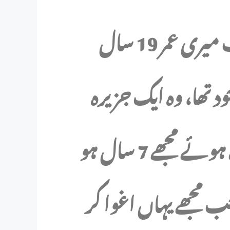
میرا نام راجہ ہے اور اس وقت میری عمر 19 سال
تھا، وہ ایک جزیرہ
تھا۔ اور اس جزیرے پر پھنسے ہوئے مجھے 7 سال ہو
ل کا تھا جب مجھے یہاں اغوا کر