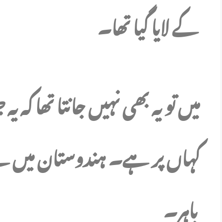
کے لایا گیا تھا۔
میں تو یہ بھی نہیں جانتا تھا کہ ی
کہاں پر ہے۔ ہندوستان میں ہ
باہر۔