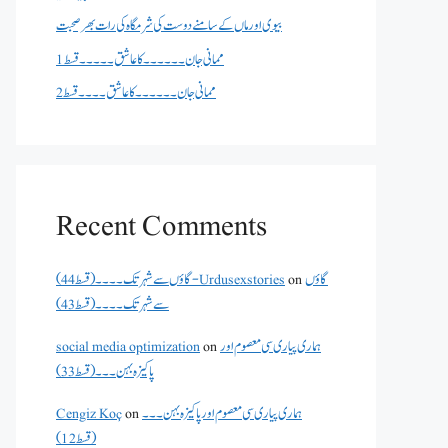
بیوی اور ماں کے سامنے دوست کی شرمگاہ کی رات بھر صحبت
ممانی جان ۔۔۔۔۔۔کا عاشق ۔۔۔۔۔قسط 1
ممانی جان ۔۔۔۔۔۔کا عاشق ۔۔۔۔قسط 2
Recent Comments
گاؤں
on
گاؤں سے شہر تک۔۔۔۔(قسط 44) - Urdusexstories
سے شہر تک۔۔۔۔(قسط 43)
ہماری پیاری سی معصوم اور
on
social media optimization
پاکیزہ بہن۔۔۔(قسط33)
ہماری پیاری سی معصوم اور پاکیزہ بہن۔۔۔
on
Cengiz Koç
(قسط12)