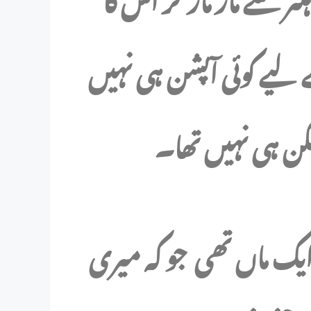
ے لیے کوئی آپشن ہی نہیں
مکن ہی نہیں تھا۔
ایک ماں تھی جو کہ میری