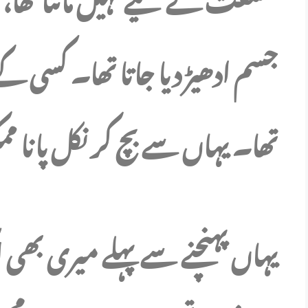
جسم ادھیڑ دیا جاتا تھا۔ کسی ک
تھا۔ یہاں سے بچ کر نکل پانا م
یہاں پہنچنے سے پہلے میری بھی 