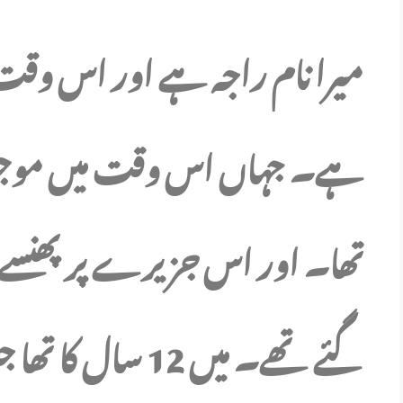
ہے۔ جہاں اس وقت میں موجود 
گئے تھے۔ میں 12 سا