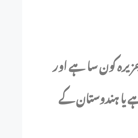
ہ جزیرہ کون سا ہے اور
ے یا ہندوستان کے