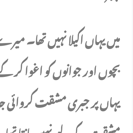
بچوں اور جوانوں کو اغوا کر کے 
یہاں پر جبری مشقت کروائی جا
مشقت کے لیے نہیں مانتا تھا، ہن