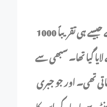
میں یہاں اکیلا نہیں تھا۔ میرے جیسے ہی تقریباً 1000
لایا گیا تھا۔ سبھی سے
تی تھی۔ اور جو جبری
ٹر سے مار مار کر اس کا