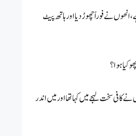
ے، انھوں نے فوراً چھوڑ دیا اور ہاتھ پیٹ
و کیا ہوا؟
ے کافی سخت لہجے میں کہا تھا اور میں اندر