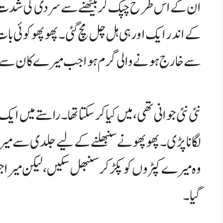
ان کے اس طرح چپک کر بیٹھنے سے سردی کی شدت تو ک
کے اندر ایک اور ہی ہل چل مچ گئی۔ پھوپھو کوئی ب
سے خارج ہونے والی گرم ہوا جب میرے کان سے ٹکرا
نئی نئی جوانی تھی، میں کیا کر سکتا تھا۔ راستے میں ا
لگانا پڑی۔ پھوپھو نے سنبھلنے کے لیے جلدی سے میر
وہ میرے کپڑوں کو پکڑ کر سنبھل سکیں، لیکن میرا جو
گیا۔