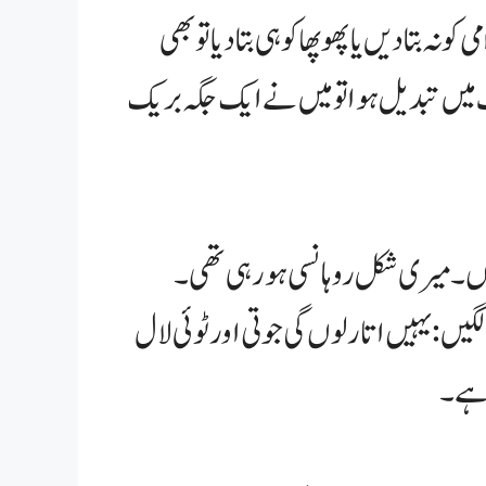
 بتا دیں یا پھوپھا کو ہی بتا دیا تو بھی
ں تبدیل ہوا تو میں نے ایک جگہ بریک
ں۔ میری شکل روہانسی ہو رہی تھی۔
یں: یہیں اتار لوں گی جوتی اور ٹوئی لال
 ہے۔