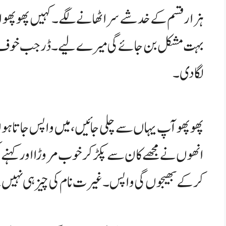
ہزار قسم کے خدشے سر اٹھانے لگے۔ کہیں پھوپھو امی کو نہ
بہت مشکل بن جائے گی میرے لیے۔ ڈر جب خوف می
لگا دی۔
پھوپھو آپ یہاں سے چلی جائیں، میں واپس جاتا ہو
انھوں نے مجھے کان سے پکڑ کر خوب مروڑا اور کہنے لگ
کر کے بھیجوں گی واپس۔ غیرت نام کی چیز ہی نہیں