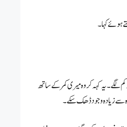
ے ہوئے کہا۔
کم لگے۔ یہ کہہ کر وہ میری کمر کے ساتھ
دہ سے زیادہ وجود ڈھک سکے۔