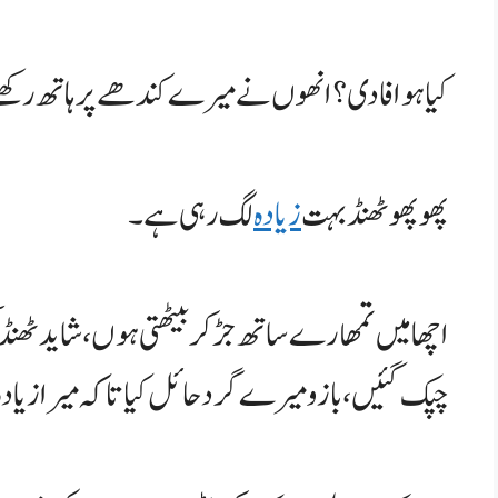
کیا ہوا فادی؟ انھوں نے میرے کندھے پر ہاتھ رکھت
پھوپھو ٹھنڈ بہت
زیادہ
لگ رہی ہے۔
اچھا میں تمھارے ساتھ جڑ کر بیٹھتی ہوں، شاید ٹھنڈ 
چپک گئیں، بازو میرے گرد حائل کیا تاکہ میرا زیا