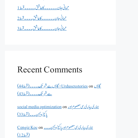
ممانی جان ۔۔۔۔۔۔کا عاشق ۔۔۔۔۔قسط 1
ممانی جان ۔۔۔۔۔۔کا عاشق ۔۔۔۔قسط 2
ممانی جان ۔۔۔۔۔۔کا عاشق ۔۔۔۔قسط 3
Recent Comments
گاؤں
on
گاؤں سے شہر تک۔۔۔۔(قسط 44) - Urdusexstories
سے شہر تک۔۔۔۔(قسط 43)
ہماری پیاری سی معصوم اور
on
social media optimization
پاکیزہ بہن۔۔۔(قسط33)
ہماری پیاری سی معصوم اور پاکیزہ بہن۔۔۔
on
Cengiz Koç
(قسط12)