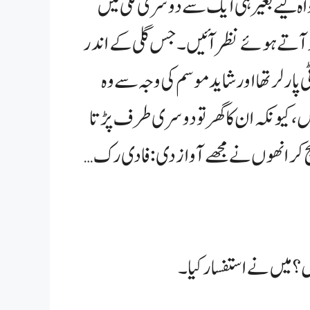
اہ کیے بغیر ہی ایک سے دوسری گلی میں
پھو آتے ہوئے نظر آئیں۔ جس گلی کے اندر
وٹی پارلر تھا اور شاید موسم کی وجہ سے وہ
، کیونکہ ان کا گھر تو دوسری طرف پڑتا
ہنچ کر انھوں نے مجھے آواز دی: فادی رک…
؟ میں نے استفسار کیا۔