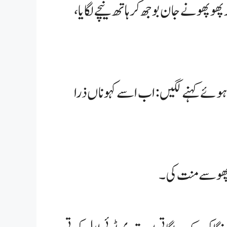
وپھو نے جان بوجھ کر ہاتھ نیچے لگایا،
ے ہوئے کہنے لگیں: اب اسے کہو ناں ذرا
وپھو سے منت کی۔