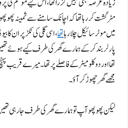
زیادہ عرصہ بھی نہیں گزرا تھا، اس لیے موسم کی پرو
مٹر گشت کر رہا تھا کہ اچانک سامنے سے ثمینہ پھو
میں موٹر سائیکل چلا رہا
تھا
، اسی گلی کی نکڑ پر ان کا بی
پارلر بند کر کے ہمارے گھر کی طرف کیے ہوئے تھیں
تھا اور دو کلو میٹر کے فاصلے پر تھا۔ میرے قریب پ
مجھے گھر چھوڑ کر آؤ۔
لیکن پھوپھو آپ تو ہمارے گھر کی طرف جا رہی تھیں