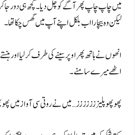
میں چاپ چاپ پھر آگے کو چل دیا۔ کچھ ہی دور جا کر پھ
لیکن وہ بیچارا اب بلکل اپنے آپ میں گھس چکا تھا۔
انھوں نے ہاتھ پھر اوپر سینے کی طرف کر لیا اور ہنست
اٹھے میرے سامنے۔
پھوپھو پلیززززززز… میں نے روتی سی آواز میں پھ