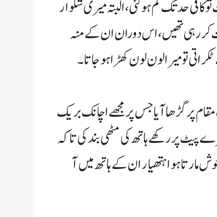
افی حد تک کم ہو گئی، البتہ میری شلوار
ات کر رہی تھیں، اس دوران ان کے منہ
تی تو میرا لون لون کھڑا ہو جاتا۔
یک مقام پر گڑھا آیا جس پر مجھے اچانک بریک
ے پیٹ پر رکھے ہاتھ کی مٹھی بند کی تاکہ
ش مارتا ہوا ہتھیار ان کے ہاتھ میں آ