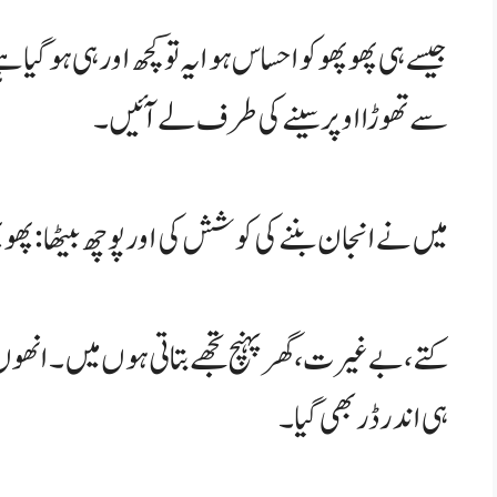
جیسے ہی پھوپھو کو احساس ہوا یہ تو کچھ اور ہی ہو گیا ہ
سے تھوڑا اوپر سینے کی طرف لے آئیں۔
میں نے انجان بننے کی کوشش کی اور پوچھ بیٹھا: پھوپھ
کتے، بے غیرت، گھر پہنچ تجھے بتاتی ہوں میں۔ انھوں ن
ہی اندر ڈر بھی گیا۔