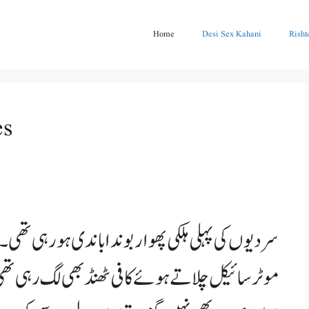
Home
Desi Sex Kahani
Risht
ثمی
سردیوں کی پہلی ہلکی پھوار بوندا باندی ہو رہی تھ
موٹر سائیکل چلاتے ہوئے کافی ٹھنڈ بھی لگ رہی تھ