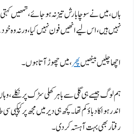
ہاں، میں نے سوچا بارش تیز نہ ہو جائے، تمھیں کہتی
نہیں ہیں، اس لیے انھیں فون نہیں کیا، ورنہ وہ خو
اچھا چلیں بیٹھیں
پھر
، میں چھوڑ آتا ہوں۔
ہم لوگ جیسے ہی گلی سے باہر کھلی سڑک پر نکلے، وہا
اندر ہوا کا دباؤ کم تھا۔ کچھ ہی دیر میں مجھ پر کپکپی 
رفتار بھی بہت آہستہ کر دی۔