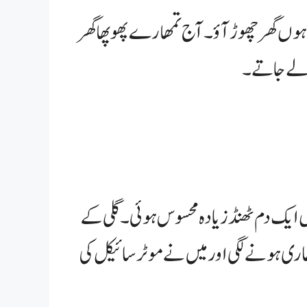
 ہوں گھر چھوڑ آؤ۔ آج تمھارے پھوپھا گھر
د لے جاتے۔
ں ایک دم ٹھنڈ زیادہ محسوس ہوئی۔ گلی کے
سی طاری ہونے لگی اور میں نے موٹر سائیکل کی