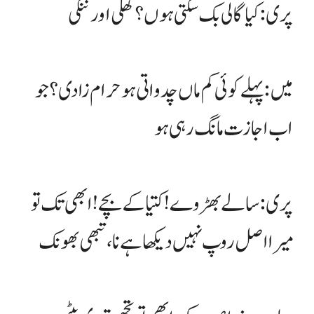
پری: کیا گالی بک سکتی ہوں؟ کھلی اور ننگی
میں : پہلے کوئی کم ما ں چدواتی ہو حرام زادی؟ جو
اب اجازت مانگ رہی ہو
پری: سالے بھڑ وے ! کتیا کے بچے ! ابھی تک تو
میرا اصل روپ نہیں دیکھا ہے نا، تبھی بھونک