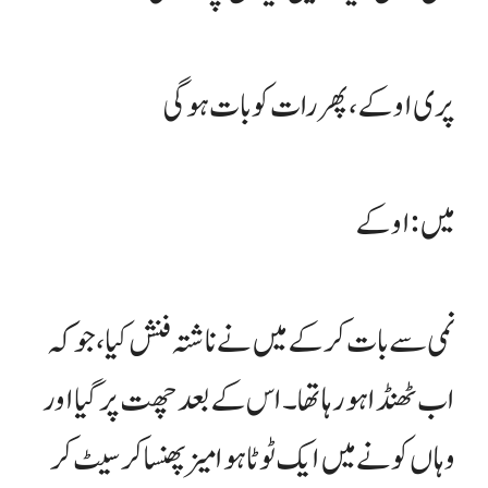
پری اوکے، پھر رات کو بات ہو گی
میں : اوکے
نمی سے بات کر کے میں نے ناشتہ فنش کیا، جو کہ
اب ٹھنڈا ہو رہا تھا۔ اس کے بعد چھت پر گیا اور
وہاں کونے میں ایک ٹوٹا ہوا میز پھنسا کر سیٹ کر