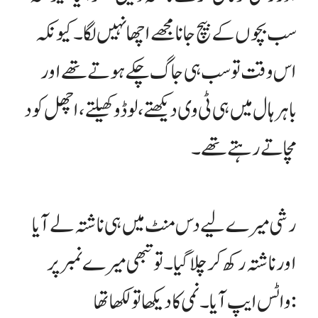
سب بچوں کے بیچ جانا مجھے اچھا نہیں لگا۔ کیونکہ
اس وقت تو سب ہی جاگ چکے ہوتے تھے اور
باہر ہال میں ہی ٹی وی دیکھتے، لوڈو کھیلتے، اچھل کود
مچاتے رہتے تھے۔
رشی میرے لیے دس منٹ میں ہی ناشتہ لے آیا
اور ناشتہ رکھ کر چلا گیا۔ تو تبھی میرے نمبر پر
واٹس ایپ آیا۔ نمی کا دیکھا تو لکھا تھا: