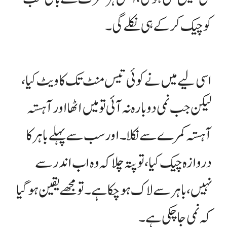
کو چیک کر کے ہی نکلے گی۔
اسی لیے میں نے کوئی تیس منٹ تک کا ویٹ کیا،
لیکن جب نمی دوبارہ نہ آئی تو میں اٹھا اور آہستہ
آہستہ کمرے سے نکلا۔ اور سب سے پہلے باہر کا
دروازہ چیک کیا، تو پتہ چلا کہ وہ اب اندر سے
نہیں، باہر سے لاک ہو چکا ہے۔ تو مجھے یقین ہو گیا
کہ نمی جا چکی ہے۔