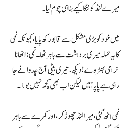
میرے لنڈ کو ننگا کیے بنا ہی چوم لیا۔
میں خود کو بڑی مشکل سے قابو رکھ پایا، کیونکہ نمی
کا یہ حملہ میری برداشت سے باہر تھا۔ نمی: اٹھا نا
حرامی بھڑوے! دیکھ، تیری بیٹی آج چدوانے جا
رہی ہے پاپا! میں لیکن اب بھی کچھ نہیں بولا۔
نمی اٹھ گئی، میرا لنڈ چھوڑ کر، اور کمرے سے باہر