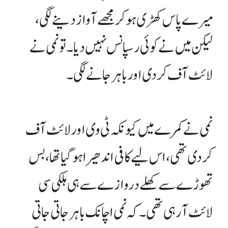
میرے پاس کھڑی ہو کر مجھے آواز دینے لگی،
لیکن میں نے کوئی رسپانس نہیں دیا۔ تو نمی نے
لائٹ آف کر دی اور باہر جانے لگی۔
نمی نے کمرے میں کیونکہ ٹی وی اور لائٹ آف
کر دی تھی، اس لیے کافی اندھیرا ہو گیا تھا، بس
تھوڑے سے کھلے دروازے سے ہی ہلکی سی
لائٹ آ رہی تھی۔ کہ نمی اچانک باہر جاتی جاتی