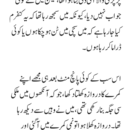
پر پری والا آئی ڈی بنا ہوا تھا، لیکن میں نے کوئی
جواب نہیں دیا، کیونکہ میں سمجھ رہا تھا کہ یہ کنفرم
کیا جا رہا ہے کہ میں سچی میں ٹن ہو چکا ہوں یا کوئی
ڈراما کر رہا ہوں۔
اس سب کے کوئی پانچ منٹ بعد ہی مجھے اپنے
کمرے کا دروازہ کھلتا دکھا، جو کہ آنکھوں میں ملکی
سی جگہ بنا رکھی تھی، میں نے وہیں سے دیکھ رہا
تھا۔ دروازہ کھلا ہوا تو نمی کمرے میں آگئی اور