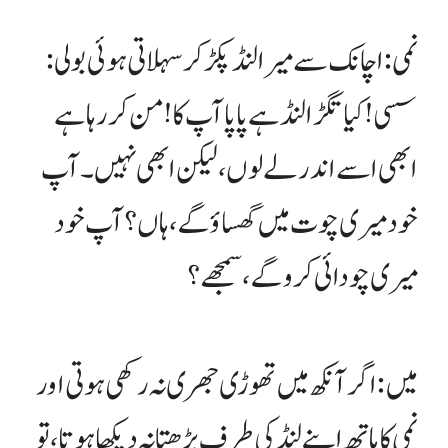
نمی: اچانک سے میرا لنڈ پکڑ کر سہلاتی ہوئی بولی:
سسی ! کیا تگڑا لنڈ ہے پاپا آپ کا ! من کر رہا ہے
ابھی اسے اندر لے لوں، لیکن ابھی نہیں۔ آپ
خود میری چوت میں گھساؤ گے، ہاں؟ آپ خود
میری چودائی کرو گے، سمجھے؟
میں : اگر آنکھ میں تھوڑی جھری نہ رکھی ہوتی اور
نمی کا ہاتھ اپنے لنڈ کی طرف بڑھتا نہ دیکھا ہوتا، تو