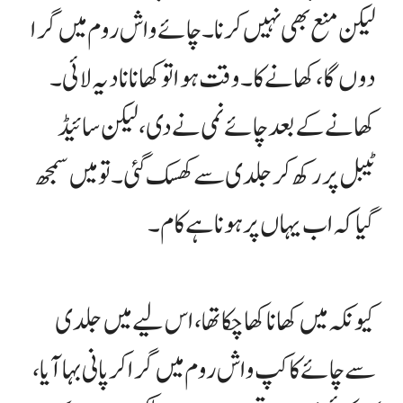
لیکن منع بھی نہیں کرنا۔ چائے واش روم میں گرا
دوں گا، کھانے کا۔ وقت ہوا تو کھانا نادیہ لائی۔
کھانے کے بعد چائے نمی نے دی، لیکن سائیڈ
ٹیبل پر رکھ کر جلدی سے کھسک گئی۔ تو میں سمجھ
گیا کہ اب یہاں پر ہونا ہے کام۔
کیونکہ میں کھانا کھا چکا تھا، اس لیے میں جلدی
سے چائے کا کپ واش روم میں گرا کر پانی بہا آیا،