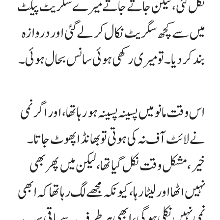
نکل گئی، لیکن جاتے جاتے میرے سگریٹ پیکٹ
میں سے کچھ سگریٹ نکال کر لے گئی اور دروازہ
بند کر دیا۔ تو میری رکھی ہوئی سانس بحال ہوئی۔
اس وقت مانو میں پسینہ پسینہ ہو رہا تھا، اور اگر نمی
نے لائٹ آف نہ کی ہوتی تو بھانڈا پھوٹ جاتا۔
خیر، مشکل وقت نکل گیا تھا، لیکن میں پھر بھی
نہیں اٹھا اور لیٹا رہا، کیونکہ مجھے لگ رہا تھا کہ ابھی
نمی نہیں نکلی ہو گی، ابھی ہر طرف سے باقی سب