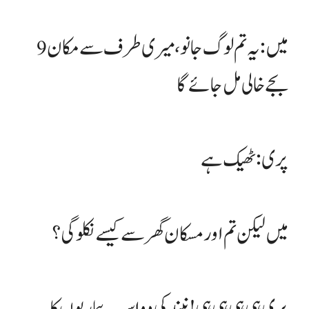
میں : یہ تم لوگ جانو، میری طرف سے مکان 9
بجے خالی مل جائے گا
پری: ٹھیک ہے
میں لیکن تم اور مسکان گھر سے کیسے نکلو گی؟
پری ہی ہی ہی ہی ! نیند کی دوا سب بیماریوں کا