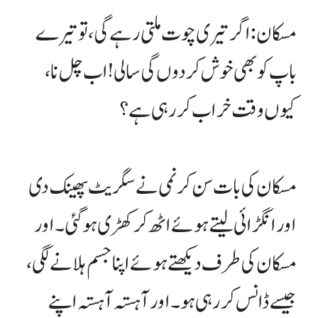
مسکان: اگر تیری چوت ملتی رہے گی، تو تیرے
باپ کو بھی خوش کر دوں گی سالی! اب چل نا،
کیوں وقت خراب کر رہی ہے؟
مسکان کی بات سن کر نمی نے سگریٹ پھینک دی
اور انگڑائی لیتے ہوئے اٹھ کر کھڑی ہو گئی۔ اور
مسکان کی طرف دیکھتے ہوئے اپنا جسم ہلانے لگی،
جیسے ڈانس کر رہی ہو۔ اور آہستہ آہستہ اپنے