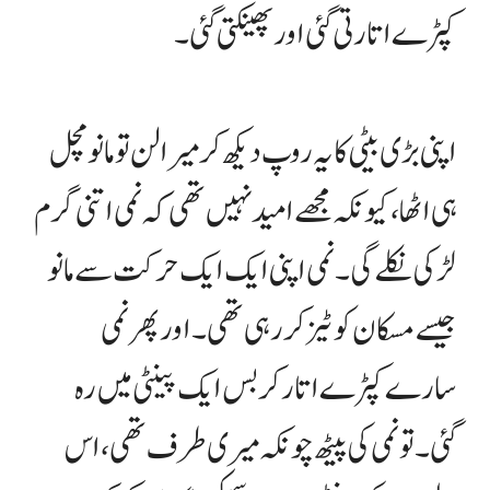
کپڑے اتارتی گئی اور پھینکتی گئی۔
اپنی بڑی بیٹی کا یہ روپ دیکھ کر میرا لن تو مانو مچل
ہی اٹھا، کیونکہ مجھے امید نہیں تھی کہ نمی اتنی گرم
لڑکی نکلے گی۔ نمی اپنی ایک ایک حرکت سے مانو
جیسے مسکان کو ٹیز کر رہی تھی۔ اور پھر نمی
سارے کپڑے اتار کر بس ایک پینٹی میں رہ
گئی۔ تو نمی کی پیٹھ چونکہ میری طرف تھی، اس