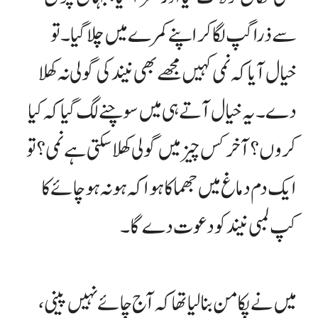
سے ذرا گپ لگا کر اپنے کمرے میں چلا گیا۔ تو
خیال آیا کہ نمی کہیں مجھے بھی نیند کی گولی نہ کھلا
دے۔ یہ خیال آتے ہی میں سوچنے لگ گیا کہ کیا
کروں؟ آخر کس چیز میں گولی کھلا سکتی ہے نمی؟ تو
ایک دم دماغ میں جھماکا ہوا کہ ہو نہ ہو چائے کا
کپ لمبی نیند کو دعوت دے گا۔
میں نے پکا من بنا لیا تھا کہ آج چائے نہیں پینی،