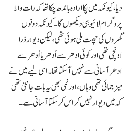
دیا، کیونکہ میں پکا ارادہ باندھ چکا تھا کہ رات والا
پروگرام لائیو ہی دیکھوں گا۔ کیونکہ دونوں
گھروں کی چھت ملی ہوئی تھی، لیکن دیوار ذرا
اونچی تھی اور کوئی ادھر سے اُدھر یا اُدھر سے
ادھر آسانی سے نہیں آ سکتا تھا۔ اسی لیے میں نے
میز جمائی تھی وہاں، اور نمی بھی یہ بات جانتی تھی
کہ میں دیوار نہیں کراس کر سکتا آسانی سے۔