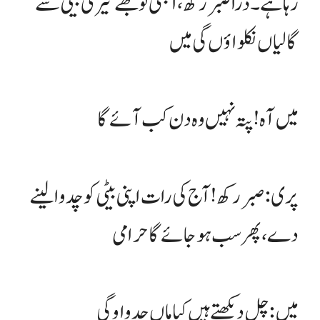
رہا ہے۔ ذرا صبر رکھ، ابھی تو تجھے تیری بیٹی سے
گالیاں نکلواؤں گی میں
میں آہ ! پتہ نہیں وہ دن کب آئے گا
پری: صبر رکھ! آج کی رات اپنی بیٹی کو چدوا لینے
دے، پھر سب ہو جائے گا حرامی
میں: چل دیکھتے ہیں کیا ماں چدواو گی