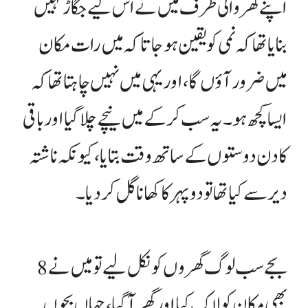
اپنے گھر والی طرف میں نے اس لیے جگاڑ نہیں
بنایا تھا کہ نمی کو یقین ہو جاتا کہ میں رات مکان
میں ضرور آؤں گا، اور یہی میں نہیں چاہتا تھا کہ
ایسا کچھ ہو۔ یہ سب کر کے میں نیچے چلا گیا اور باقی
کا دن دوستوں کے ساتھ وقت بتایا، کیونکہ ناشتہ
دیر سے کیا تھا تو دوپہر کا کھانا گل کر دیا۔
8 بجے سب لوگ گھروں کو نکل لیے تو میں نے
بھی مکان کو لاک کیا اور گھر آ گیا، جہاں بچوں