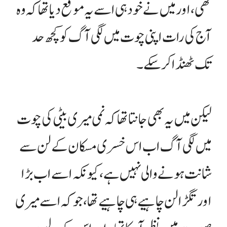
تھی، اور میں نے خود ہی اسے یہ موقع دیا تھا کہ وہ
آج کی رات اپنی چوت میں لگی آگ کو کچھ حد
تک ٹھنڈا کر سکے۔
لیکن میں یہ بھی جانتا تھا کہ نمی میری بیٹی کی چوت
میں لگی آگ اب اس خسری مسکان کے لن سے
شانت ہونے والی نہیں ہے، کیونکہ اسے اب بڑا
اور تگڑا لن چاہیے ہی چاہیے تھا، جو کہ اسے میری