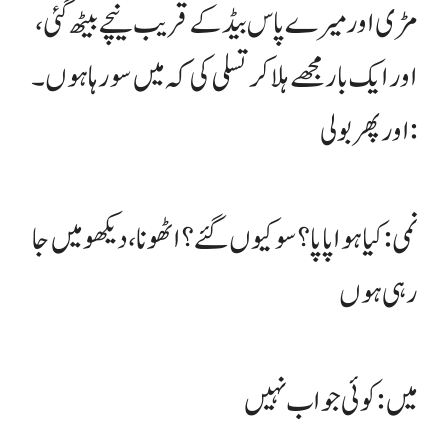
مڑی اور میرے پاس بیڈ کے قریب نیچے بیٹھ گئی،
اور ایک بار مجھے ہلا کر تسلی کی کہ میں سو رہا ہوں۔
اور پھر بولی:
نمی: کیا ہوا پاپا؟ سو کیوں گئے؟ اٹھو نا، دیکھو میں جا
رہی ہوں
میں : کوئی جواب نہیں