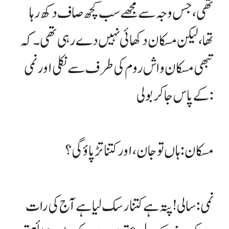
تھی، جس وجہ سے مجھے سب کچھ صاف دکھ رہا
تھا، لیکن مسکان دکھائی نہیں دے رہی تھی۔ کہ
تبھی مسکان واش روم کی طرف سے نکلی اور نمی
کے پاس جا کر بولی:
مسکان: ہاں تو جان، اور کتنا تڑپاؤ گی؟
نمی: سالی! پتہ ہے کتنا رسک لیا ہے آج کی رات