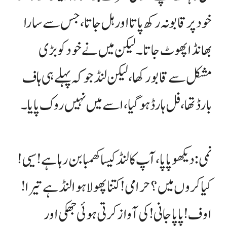
خود پر قابو نہ رکھ پاتا اور ہل جاتا، جس سے سارا
بھانڈا پھوٹ جاتا۔ لیکن میں نے خود کو بڑی
مشکل سے قابو رکھا، لیکن لنڈ جو کہ پہلے ہی ہاف
بارڈ تھا، فل ہارڈ ہو گیا، اسے میں نہیں روک پایا۔
نمی: دیکھو پاپا، آپ کا لنڈ کیسا کھمبا بن رہا ہے ! سیی !
کیا کروں میں؟ حرامی! کتنا پھولا ہوا لنڈ ہے تیرا !
اوف ! پاپا جانی! کی آواز کرتی ہوئی جھکی اور