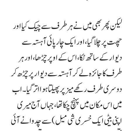
لیکن پھر بھی میں نے ہر طرف سے چیک کیا اور
چھت پر چلا گیا، اور ایک چار پائی آہستہ سے
دیوار کے ساتھ ٹکا، اس کے اوپر چڑھا، اور ہر
طرف کا جائزہ لے کر آہستہ سے دیوار پر چڑھ کر
دوسری طرف رکھے میز پر پھیلتا ہوا اتر گیا۔ اب
میں اس مکان میں پہنچ چکا تھا، جہاں آج میری
اپنی بیٹی ایک خسری شی میل) سے چد وانے آئی