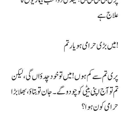
علاج ہے
میں بڑی حرامی ہو یار تم !
پری تم سے کم ہوں! میں تو خود چدؤاں گی، لیکن
تم تو آج اپنی بیٹی کو چو دو گے۔ جان تو بتاؤ، بھلا بڑا
حرامی کون ہوا؟