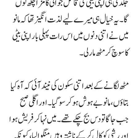
جلدی ہی اپنی بیٹی کی قاتل جوانی کا مزا چکھ لوں
گا۔ یہ خیال ہی میرے لیے لذت انگیز تھا کہ مانو
میں نے اتنی دنوں میں اس رات پہلی بار اپنی بیٹی
کا سوچ کر مٹھ مار لی۔
مٹھ لگانے کے بعد اتنی سکون کی نیند آئی کہ آہ کیا
بتاؤں، مانو بے ہوش ہو کر سو گیا۔ اور اگلی صبح
جب جاگا تو دس بج چکے تھے۔ میں نہا کر فریش ہوا
اور رشی کو کال کر کے ناشتہ وہیں منگوا لیا، کیونکہ