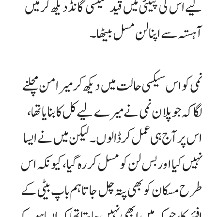
لیے اس کی پینٹی میں قید سیکسی گانڈ دیکھ کر میں
آہستہ سے اپنا لن مسل بیٹھا۔
نمی کو اس سیکسی حالت میں دیکھ کر میرا من مچلنے
لگا کہ جو پلان نمی نے میرے لیے کل کا بنایا تھا،
اس پر آج ہی عمل کر ڈالوں۔ لیکن میں نے ایسا
نہیں کیا اور بس لن کو مسل کر رہ گیا، کیونکہ اس
طرح مسکان کو بھی پتہ چل جاتا ہم باپ بیٹی کے
افئیر کا، جو کہ میں ابھی نہیں چاہتا تھا کہ ایسا ہو۔ کہ