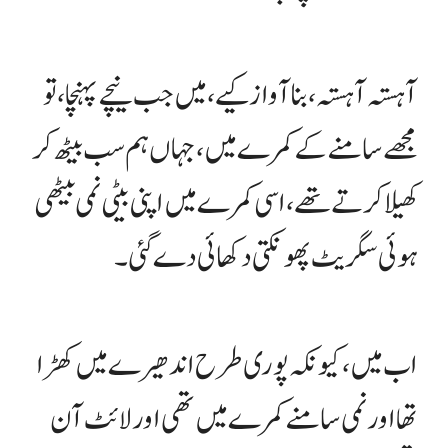
آہستہ آہستہ، بنا آواز کیے، میں جب نیچے پہنچا، تو
مجھے سامنے کے کمرے میں، جہاں ہم سب بیٹھ کر
کھیلا کرتے تھے، اسی کمرے میں اپنی بیٹی نمی بیٹھی
ہوئی سگریٹ پھونکتی دکھائی دے گئی۔
اب میں، کیونکہ پوری طرح اندھیرے میں کھڑا
تھا اور نمی سامنے کمرے میں تھی اور لائٹ آن