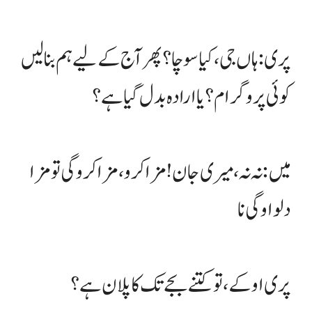
پری: ہاں جی، کیا سوچا؟ پھر آج کے لیے ہم بنا لیں
کوئی پروگرام؟ یا ارادہ بدل گیا ہے؟
میں : نہ نہ، میری جان! مزا کرو، مزا کرو گی تو مزا
دلواو گی نا
پری اوکے، تو کتنے بجے تک کا پلان ہے؟