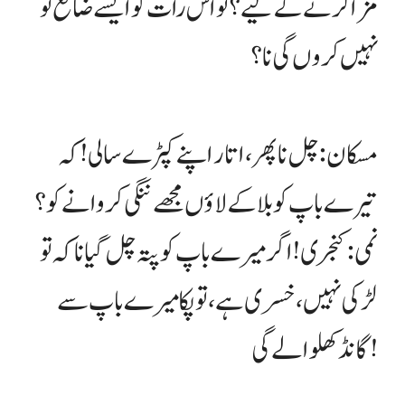
مزا کرنے کے لیے؟ تو اس رات کو ایسے ضائع تو
نہیں کروں گی نا؟
مسکان: چل نا پھر، اتار اپنے کپڑے سالی! کہ
تیرے باپ کو بلا کے لاؤں مجھے ننگی کروانے کو؟
نمی: کنجری! اگر میرے باپ کو پتہ چل گیا نا کہ تو
لڑکی نہیں، خسری ہے، تو پکا میرے باپ سے
گانڈ کھلوا لے گی !