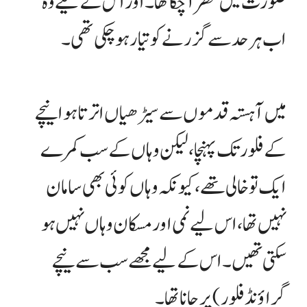
صورت میں نظر آ چکا تھا۔ اور اس کے لیے وہ
اب ہر حد سے گزرنے کو تیار ہو چکی تھی۔
میں آہستہ قدموں سے سیڑھیاں اترتا ہوا نیچے
کے فلور تک پہنچا، لیکن وہاں کے سب کمرے
ایک تو خالی تھے، کیونکہ وہاں کوئی بھی سامان
نہیں تھا، اس لیے نمی اور مسکان وہاں نہیں ہو
سکتی تھیں۔ اس کے لیے مجھے سب سے نیچے
گراؤنڈ فلور) پر جانا تھا۔