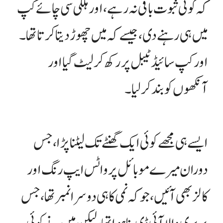
کہ کوئی ثبوت باقی نہ رہے، اور ہلکی سی چائے کپ
میں ہی رہنے دی، جیسے کہ میں چھوڑ دیتا کرتا تھا۔
اور کپ سائیڈ ٹیبل پر رکھ کر لیٹ گیا اور
آنکھوں کو بند کر لیا۔
ایسے ہی مجھے کوئی ایک گھنٹے تک لیٹنا پڑا، جس
دوران میرے موبائل پر واٹس ایپ رنگ اور
کالز بھی آئیں، جو کہ نمی کا ہی دوسرا نمبر تھا، جس