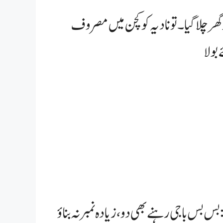
گھر چلا گیا۔ تو نادیہ کو کچن میں مصروف
بس بس باجی رہنے بھی دو، زیادہ نمبر نہ بناؤ