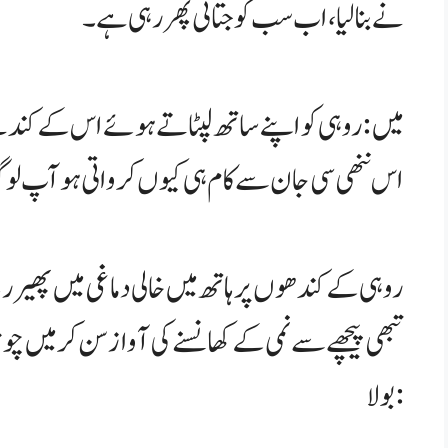
نے بنا لیا، اب سب کو جتاتی پھر رہی ہے۔
میں: روہی کو اپنے ساتھ لپٹاتے ہوئے اس کے کندھے
اس ننھی سی جان سے کام ہی کیوں کرواتی ہو آپ ل
روہی کے کندھوں پر ہاتھ میں خالی دماغی میں پھیر رہا
تبھی پیچھے سے نمی کے کھانسنے کی آواز سن کر میں چ
بولا: