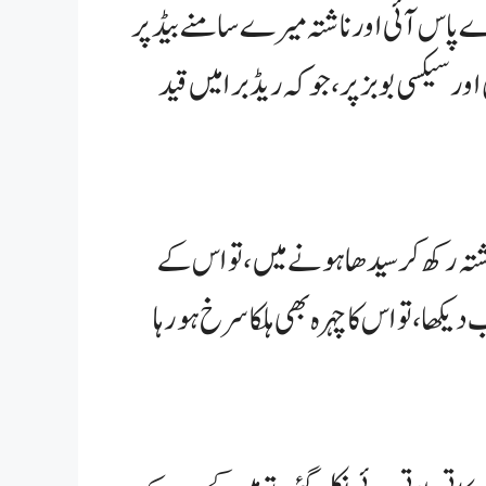
رے پاس آئی اور ناشتہ میرے سامنے بیڈ پر
ر سیکسی بوبز پر، جو کہ ریڈ برا میں قید
اشتہ رکھ کر سیدھا ہونے میں، تو اس کے
کھا، تو اس کا چہرہ بھی ہلکا سرخ ہو رہا