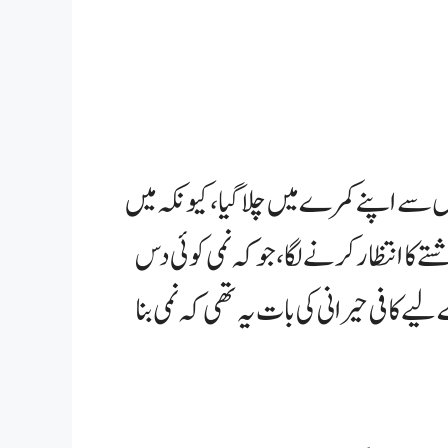
ں سے اپنے کمرے میں چلا گیا، کیونکہ میں
تے کا انتظار کرنے لگا، جو کہ نمی کوئی دس
 کافی حیرانی کی بات یہ تھی کہ نمی بنا