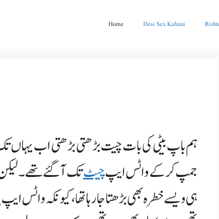
Home
Desi Sex Kahani
Risht
ہم باپ بیٹی کی بات چیت بڑھتی بڑھتی اب یہاں تک 
جمپ کر کے واٹس ایپ
چیٹ
تک آ گئے تھے۔ لیکن 
ہی ویسے خطرہ بھی بڑھتا جا رہا تھا، کیونکہ واٹس ا