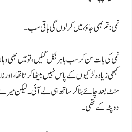
نمی: تم بھی جاؤ، میں کر لوں گی باقی سب۔
نمی کی بات سن کر سب باہر نکل گئیں، تو میں بھی وہا
کبھی زیادہ لڑکیوں کے پاس نہیں بیٹھا کرتا تھا، اور ناش
منٹ بعد چائے بنا کر ساتھ ہی لے آئی۔ لیکن میرے لیے
دوپٹہ کے تھی۔