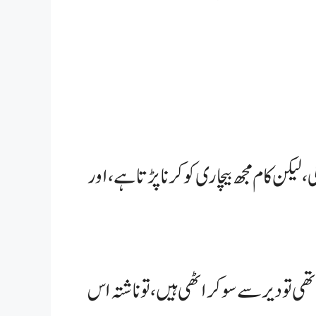
 لیکن کام مجھ بیچاری کو کرنا پڑتا ہے، اور
ھی تو دیر سے سو کر اٹھی ہیں، تو ناشتہ اس