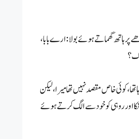
 پر ہاتھ گھماتے ہوئے بولا: ارے بابا،
وگ؟
 تھا، کوئی خاص مقصد نہیں تھا میرا، لیکن
ونکا اور روہی کو خود سے الگ کرتے ہوئے