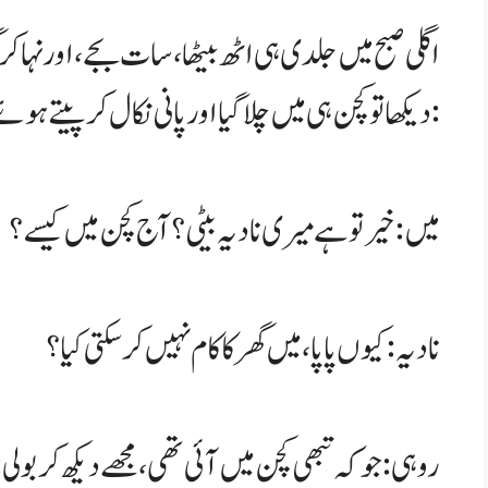
اگلی صبح میں جلدی ہی اٹھ بیٹھا، سات بجے، اور نہا کر 
دیکھا تو کچن ہی میں چلا گیا اور پانی نکال کر پیتے ہوئے بولا:
میں: خیر تو ہے میری نادیہ بیٹی؟ آج کچن میں کیسے؟
نادیہ: کیوں پاپا، میں گھر کا کام نہیں کر سکتی کیا؟
روہی: جو کہ تبھی کچن میں آئی تھی، مجھے دیکھ کر بولی: 