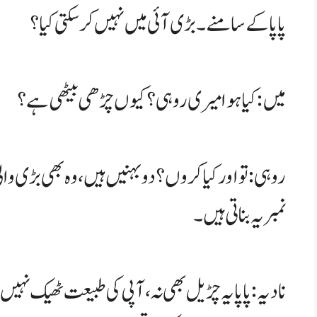
پاپا کے سامنے۔ بڑی آئی میں نہیں کر سکتی کیا؟
میں: کیا ہوا میری روہی؟ کیوں چڑھی بیٹھی ہے؟
روہی: تو اور کیا کروں؟ دو بہنیں ہیں، وہ بھی بڑی والی،
نمبر یہ بناتی ہیں۔
نادیہ: پاپا یہ چڑیل بھی نہ، آپی کی طبیعت ٹھیک نہیں ت