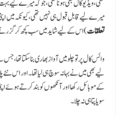
تھی، ویڈیو کال بھی ہونا تھی، جو کہ میرے لیے بہت بڑا 
میرے لیے قابلِ قبول ہی نہیں تھی، کیونکہ میں اپن
تعلقات
)اس کے لیے شاید میں سب کچھ کر گزرنے کو ب
وائس کال پر تو چلو میں آواز بھاری بنا سکتا تھا، جس 
لیے بھی میں نے بہانہ سوچ ہی لیا تھا۔ اور اس نئے پلان
کے موبائل رکھا اور آنکھوں کو بند کرتے ہوئے اپن
سویا پتا ہی نہ چلا۔