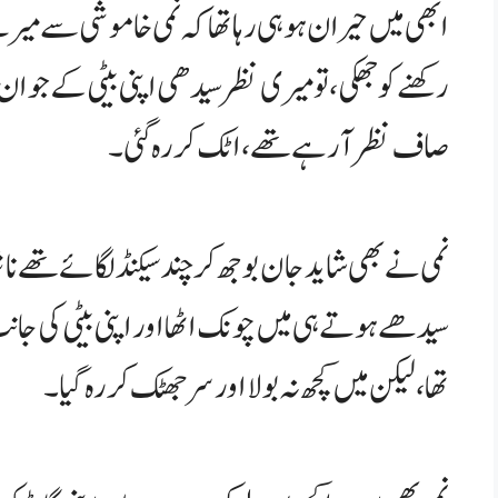
ابھی میں حیران ہو ہی رہا تھا کہ نمی خاموشی سے می
رکھنے کو جھکی، تو میری نظر سیدھی اپنی بیٹی کے جوان او
صاف نظر آ رہے تھے، اٹک کر رہ گئی۔
نمی نے بھی شاید جان بوجھ کر چند سیکنڈ لگائے تھے ن
سیدھے ہوتے ہی میں چونک اٹھا اور اپنی بیٹی کی جانب دی
تھا، لیکن میں کچھ نہ بولا اور سر جھٹک کر رہ گیا۔