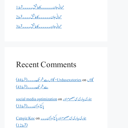
ممانی جان ۔۔۔۔۔۔کا عاشق ۔۔۔۔۔قسط 1
ممانی جان ۔۔۔۔۔۔کا عاشق ۔۔۔۔قسط 2
ممانی جان ۔۔۔۔۔۔کا عاشق ۔۔۔۔قسط 3
Recent Comments
گاؤں
on
گاؤں سے شہر تک۔۔۔۔(قسط 44) - Urdusexstories
سے شہر تک۔۔۔۔(قسط 43)
ہماری پیاری سی معصوم اور
on
social media optimization
پاکیزہ بہن۔۔۔(قسط33)
ہماری پیاری سی معصوم اور پاکیزہ بہن۔۔۔
on
Cengiz Koç
(قسط12)