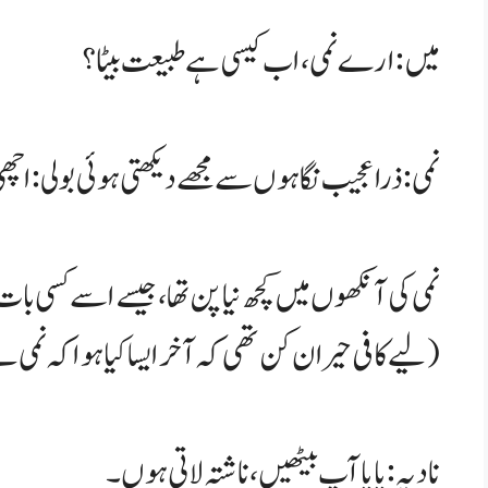
میں: ارے نمی، اب کیسی ہے طبیعت بیٹا؟
نمی: ذرا عجیب نگاہوں سے مجھے دیکھتی ہوئی بولی: اچھ
لیے کافی حیران کن تھی کہ آخر ایسا کیا ہوا کہ نمی نے مجھے ایسے دیکھا ہے۔)
نادیہ: پاپا آپ بیٹھیں، ناشتہ لاتی ہوں۔