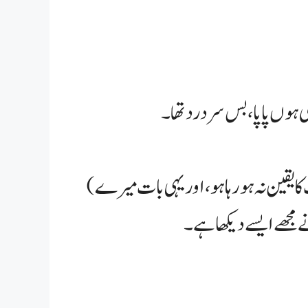
ی ہوں پاپا، بس سر درد تھا۔
(نمی کی آنکھوں میں کچھ نیا پن تھا، جیسے اسے کسی بات کا یقین نہ ہو رہا ہو، اور یہی بات میرے