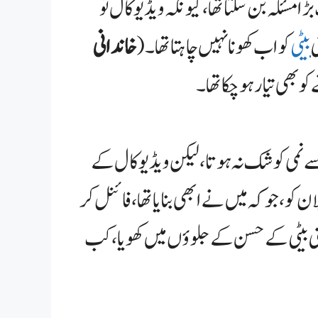
مسئلہ بن سکتا تھا، کیونکہ ویڈیو کال تو
ی
بیٹی
کو اب کھونا نہیں چاہتا تھا۔ (
خاندانی
ھی تیار ہو چکا تھا۔
سے نمی کو شک نہ ہوتا، لیکن ویڈیو کال کے
 کو، جو کہ میں نے ابھی بنایا تھا، فائنل کر
ی بیٹی کے حسن کے جلوؤں میں کھویا، کب