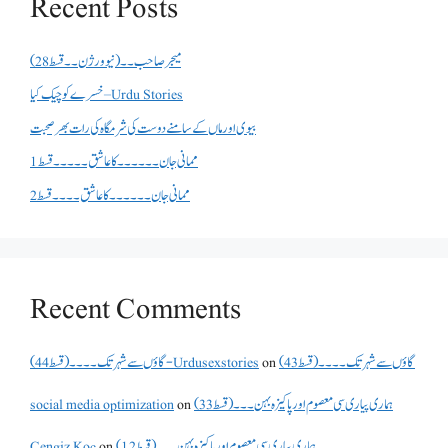
Recent Posts
میجر صاحب۔۔( نیو ورژن ۔۔قسط 28)
خسرے کو چیک کیا – Urdu Stories
بیوی اور ماں کے سامنے دوست کی شرمگاہ کی رات بھر صحبت
ممانی جان ۔۔۔۔۔۔کا عاشق ۔۔۔۔۔قسط 1
ممانی جان ۔۔۔۔۔۔کا عاشق ۔۔۔۔قسط 2
Recent Comments
گاؤں سے شہر تک۔۔۔۔(قسط 43)
on
گاؤں سے شہر تک۔۔۔۔(قسط 44) - Urdusexstories
ہماری پیاری سی معصوم اور پاکیزہ بہن۔۔۔(قسط33)
on
social media optimization
ہماری پیاری سی معصوم اور پاکیزہ بہن۔۔۔(قسط12)
on
Cengiz Koç