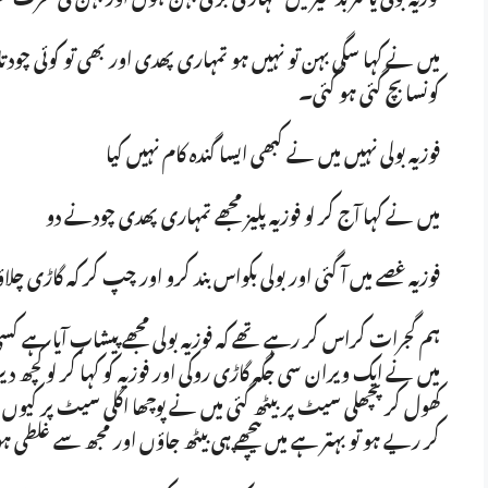
میں نے کہا سگی بہن تو نہیں ہو تمہاری پھدی اور بھی تو کوئی چودتا 
کونسا بچ گئی ہو گئی۔
فوزیہ بولی نہیں میں نے کبھی ایسا گندہ کام نہیں کیا
میں نے کہا آج کر لو فوزیہ پلیز مجھے تمہاری پھدی چودنے دو
فوزیہ غصے میں آ گئی اور بولی بکواس بند کرو اور چپ کر کہ گاڑی چلاؤ
ہم گجرات کراس کر رہے تھے کہ فوزیہ بولی مجھے پیشاب آیا ہے کسی
میں نے ایک ویران سی جگہ گاڑی روکی اور فوزیہ کو کہا کر لو کچھ دی
کھول کر پچھلی سیٹ پر بیٹھ گئی میں نے پوچھا اگلی سیٹ پر کیوں ن
کر ریے ہو تو بہتر ہے میں پیچھے ہی بیٹھ جاؤں اور مجھ سے غلطی