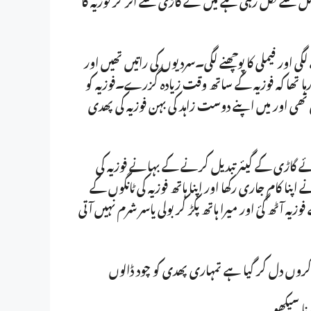
ی اور فیملی کا پوچھنے لگی۔سردیوں کی راتیں تھیں اور
 رہا تھا کہ فوزیہ کے ساتھ وقت زیادہ گزرے۔فوزیہ کو
ھی اور میں اپنے دوست زاہد کی بہن فوزیہ کی پھدی
ہوئے گاڑی کے گیئر تبدیل کرنے کے بہانے فوزیہ کی
 اپنا کام جاری رکھا اور اپنا ہاتھ فوزیہ کی ٹانگوں کے
ہ آٹھ گئ اور میرا ہاتھ پکڑ کر بولی یاسر شرم نہیں آتی
روں دل کر گیا ہے تمہاری پھدی کو چود ڈالوں
نا سیکھو