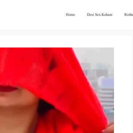
Home
Desi Sex Kahani
Risht