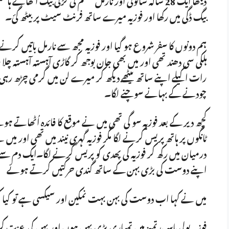
بیگ ڈگی میں رکھا اور فوزیہ میرے ساتھ فرنٹ سیٹ پر بیٹھ گئ۔
ہم دونوں کا سفر شروع ہو گیا اور فوزیہ مجھ سے نارمل باتیں کرنے لگ
ہلکی سی دھند تھی اور میں بھی جان بوجھ کر گاڑی آہستہ آہستہ چلا
رات اکیلے اپنے ساتھ بیٹھے دیکھ کر میرے لن میں گرمی چڑھ رہی ت
چودنے کے بہانے سوچنے لگا۔
کچھ دیر کے بعد فوزیہ سو گی تھی میں نے موقع کا فائدہ اُٹھاتے 
ٹانگوں پر ہاتھ پریس کرنے لگا مگر فوزیہ گہری نیند میں تھی اور میں نے
درمیان میں رکھ کر فوزیہ کی پھدی کو پریس کرنے لگا۔ایک دم سے فوزی
اپنے دوست کی بڑی بہن کے ساتھ گندی حرکتیں کرتے ہوئے
میں نے کہا اب دوست کی بہن بہت نمکین اور سیکسی ہے تو کیا ک
فوزیہ بولی یاسر بدتمیز میں تمہاری بڑی بہن ہوں اور بہن کی عزت کر