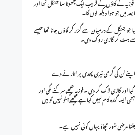
۔ فوزیہ کے گاؤں کے قریب ایک چھوٹا سا جنگل تھا اور
بعد میں جو ہوا دیکھ لوں گا۔
ا جو جنگل کے درمیان سے گزر کر گاؤں جاتا تھا جیسے
ک سے ہٹ کر گاڑی روک دی۔
 اپنے لن کی گرمی تیری پھدی پر اتارنے دے
گیا اور گاڑی لاک کر دی ۔فوزیہ پیچھے سرکنے لگی اور
 ایسا گندہ کام نہیں کیا ہے پیچھے ہٹو نہیں تو میں
جتنا مرضی شور مچاؤ یہاں کوئی نہیں ہے۔