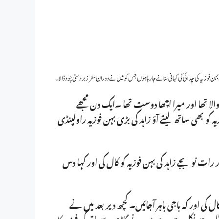
 فوزیہ کی چدائی کی کہانی سنانے جا رہا ہوں جس کو میں نے دوران سفر زبردستی چود ڈالا۔
ا تھا اور میرا اچھا دوست تھا ۔ایک دن مجھے
ہ کو بھی ساتھ لیتے آؤ زاہد کی بڑی بہن فوزیہ راولپنڈی
ت نو بجے زاہد کی بہن فوزیہ کو کال کی اور کہا دس
 کی اور کہ باجی باہر آجائیں۔ کچھ دیر بعد میں نے
ھائے ہاسٹل سے نکل رہی ہے میں نے گاڑی سے اتر کر فوزیہ کا