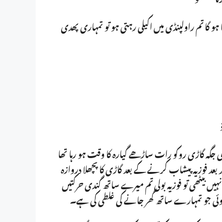
ہو گا تم راولپنڈی میں اکیلی رہتی ہو تو تمہاری پھدی
 جگہ گاڑی روکو رات ساڑھے گیارہ کا وقت ہو رہا تھا
ر بعد فوزیہ پیشاب کرنے کے بعد گاڑی کا پچھلا دروازہ
ہیں بیٹھی تو فوزیہ بولی تم میرے ساتھ گندی حرکتیں
 ہوئی جو تمہارے ساتھ گھر جانے کی غلطی کی ہے۔