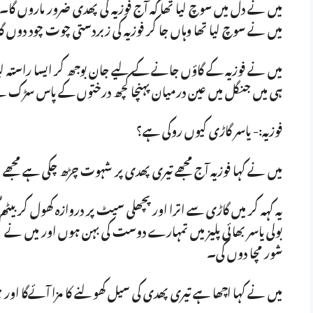
میں نے دل میں سوچ لیا تھا کہ آج فوزیہ کی پھدی ضرور ماروں گا
میں نے سوچ لیا تھا وہاں جا کر فوزیہ کی زبردستی چوت چود دوں گا 
میں نے فوزیہ کے گاؤں جانے کے لیے جان بوجھ کر ایسا راستہ لی
ہی میں جنگل میں عین درمیان پہنچا کچھ درختوں کے پاس سڑ
فوزیہ:- یاسر گاڑی کیوں روکی ہے؟
میں نے کہا فوزیہ آج مجھے تیری پھدی پر شہوت چڑھ چکی ہے مجھے
یہ کہہ کر میں گاڑی سے اترا اور پچھلی سیٹ پر دروازہ کھول کر بیٹھ 
بولی یاسر بھائی پلیز میں تمہارے دوست کی بہن ہوں اور میں نے کبھی
شور مچا دوں گی۔
میں نے کہا اچھا ہے تیری پھدی کی سیل کھولنے کا مزا آئےگا اور 