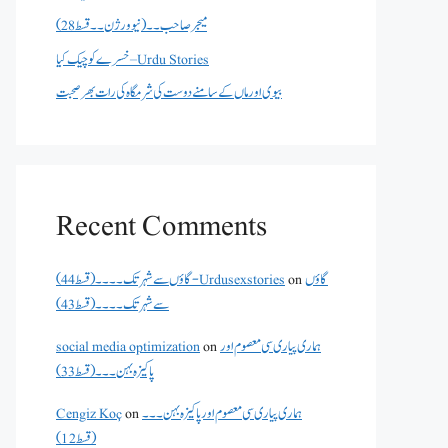
میجر صاحب۔۔( نیو ورژن ۔۔قسط 28)
خسرے کو چیک کیا – Urdu Stories
بیوی اور ماں کے سامنے دوست کی شرمگاہ کی رات بھر صحبت
Recent Comments
گاؤں
on
گاؤں سے شہر تک۔۔۔۔(قسط 44) - Urdusexstories
سے شہر تک۔۔۔۔(قسط 43)
ہماری پیاری سی معصوم اور
on
social media optimization
پاکیزہ بہن۔۔۔(قسط33)
ہماری پیاری سی معصوم اور پاکیزہ بہن۔۔۔
on
Cengiz Koç
(قسط12)