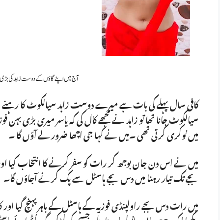
آج میں اپنے گاؤں کے دوست زاہد کی بڑی بہن
کافی سال پہلے کی بات ہے میرے دوست زاہد سیالکوٹ کا رہنے وال
سیالکوٹ جانا تھا تو زاہد نے مجھے کال کی کہ یاسر میری بڑی بہن فوزی
میں نوکری کرتی تھی ۔میں نے کہا جی اچھا ضرور لے آؤں گا ۔
میں نے اس دن جان بوجھ کر رات کو سفر کرنے کا انتخاب کیا اور را
بجے تک تیار رہنا میں دس بجے ہاسٹل سے پک کرنے آجاؤں گا۔
میں رات دس بجے راولپنڈی فوزیہ کے ہاسٹل کے باہر پہنچ گیا اور کال
دیکھا ایک 28 سالہ سانولی اور نارمل جسم کی لڑکی بیگ اُٹ