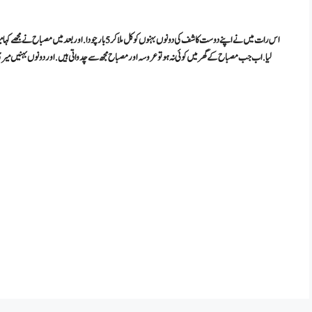
اس رات میں نے اپنے دوست کاشف کی دونوں بہنوں کو کل ملا کر 5
لیا. اب جب مصباح کے گھر میں کوئی نہ ہو تو عروسہ اور مصباح مجھ سے چدواتی ہیں. اور دونوں بہنیں میری ر