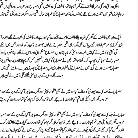
اچھی دوستی ہو گئی. میرا کاشف کے گھر آنا جانا تھا، کاشف کی دو بہنیں تھی مصباح اور عروسہ اور انکی ماں 
ایک دن میں کاشف کے گھر گیا تو پتہ چلا کاشف کام سے چنیوٹ گیا ہوا ہے اور کاشف کی بہن نے مجھے اندر آنے کا 
دی. گرمی کا موسم تھا اور مجھے پیاس بھی لگ رہی تھی. مصباح نے لون کا سوٹ پہن رکھا تھا اور جس میں اسکے م
گی کہتی بولو میں نے کہا میں تم سے دوستی کرنا چاہتا ہوں. مصباح مسکرائ اور اس نے مجھے اہنا نمبر دیا ا
مصباح نے موبائل چھپ کر رکھا ہوا تھا. میں نے مصباح کو کہا میں تمہیں کس کرنا چاہتا ہوں. وہ ہنس پڑی 
منٹ لگے ہوں گے میری منی نکلنے لگی تو میں نے لن باہر نکال دیا اور مصباح کی پھدی کے سوراخ پر میرے لن نے منی کہ پچکاریاں مارنی شروع کی.
عروسہ گھر میں اکیلی ہیں تم آجانا رات 11 بجے. میں تو سن کر ہی گرم ہو گیا تھا اور رات گیارہ بجنے کا انتظار کرنے لگا. رات گیارہ بجتے ہی میں مصباح کے دروازے کے باہر تھا اور دروازہ کھلا
عروسہ گھر میں اکیلی ہیں تم آجانا رات 11 بجے. میں تو سن کر ہی گرم ہو گیا تھا اور رات 
اندر گھس گیا کہ محلے میں کوئی دیکھ نہ لے. میں اندر گیا تو مصباح مجھے اپنے کمرے میں لے گئی جہاں اس نے ز
وہ پیپسی لے کر اندر آئی اور اس نے آتے ساتھ ہی اپنے کپڑے اتار دیے. میں مصباح کی اس بے باکی پر حیران 