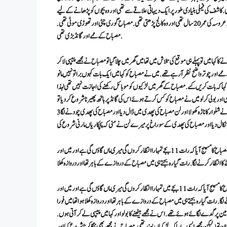
تھی. کاشف کی فیملی بنیادی طور پر ایک دیہاتی علاقے سے تھی اور وہ بچوں کو پڑھانے کے لیے
راولپنڈی شہر میں شفٹ ہوئے تھے.کاشف کی بہن مصباح کی عمر 24 سال تھی اور اسکو طلاق ہو چکی تھی جبکہ عروسہ کی عمر 20 سال تھی اور وہ کالج پڑھتی تھی. مصباح گوری چٹی اور تھوڑی موٹی تھی.
مصباح کے ممے اور گانڈ بڑی تھی.
کہا میں تو پہلے ہی موقع کی تلاش میں تھا میں گھر میں چلا گیا تو مصباح نے مجھے پیپسی لا کر
مے اور چوتر واضح نظر آرہے تھے. میں نے مصباح کو کہا میں ایک بات کہوں برا تو نہیں مانو
ور کہا کہ بات کریں گئے. مصباح کے گھر میں لڑکیوں کو موبائل رکھنے کی اجازت نہیں تھی لہذا
اور بولی کر لو میں نے مصباح کو کس کرتے ہوئے اس کی گانڈ پر ہاتھ پھیرنا شروع کر دیا تو
مصباح مست ہونے لگی. میں نے مصباح کی شلوار اتار دی اب مصباح کی پھدی میرے سامنے تھی میں نے شلوار کا ناڑہ کھولا اور لن مصباح کی پھدی میں ڈال دیا اور مصباح کی پھدی چودنے لگا 3
مصباح نے جلدی سے پھدی کو صاف کیا اور میں نے بھی شلوار پہنی اور گھر سے باہر آگیا. کچھ دیر کے بعد مصباح کا مسیج آیا کہ رات 11 بجےتمہارا انتظار کروں گی میری ماں گاؤں گی ہے اور میں اور
صباح نے جلدی سے پھدی کو صاف کیا اور میں نے بھی شلوار پہنی اور گھر سے باہر آگیا. کچھ دیر کے بعد مصباح کا مسیج آیا کہ رات 11 بجے میں تمہارا انتظار کروں گی میری ماں گاؤں گی ہے اور میں اور
گیارہ بجنے کا انتظار کرنے لگا. رات گیارہ بجتے ہی میں مصباح کے دروازے کے باہر تھا اور دروازہ کھلا ہوا تھا میں فورا
مین پر گدے لگائے ہوئے تھے. اس نے مجھے بیٹھنے کا بولو اور کہا میں پیپسی لے کر آتی ہوں.
تھا. لیکن مجھے ایسی بےباک لڑکیاں پسند تھی. مصباح نے مجھے بھی ننگا کرنا شروع کیا اور