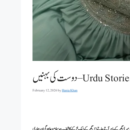
ست کی بہنیں – Urdu Stories
February 12, 2026
by
Hania Khan
ی تھی. میری گھر کے باہر آتے جاتے اس گھر کے ایک لڑکے کاشف سے سلام دعا ہوگی اور ہماری