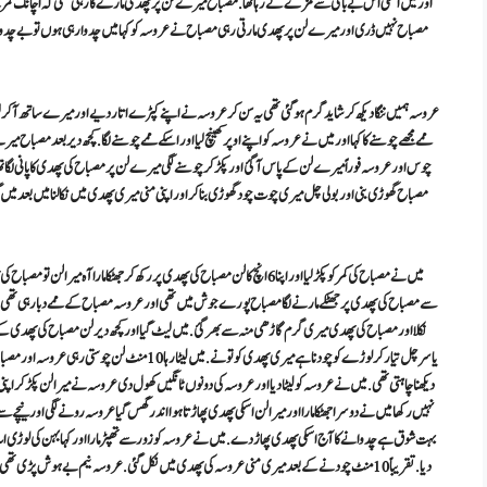
اور میں اسکی اس بےباکی سے مزے لے رہا تھا. مصباح میرے لن پر پھدی مارے کا رہی تھی کہ اچانک کمرے کا د
مصباح نہیں ڈری اور میرے لن پر پھدی مارتی رہی مصباح نے عروسہ کو کہا میں چدوا رہی ہوں تو بے چدوانا 
ممے مجھے چوسنے کا کہا اور میں نے عروسہ کو اپنے اوپر کھینچ لیا اور اسکے ممے چوسنے لگا.کچھ دیر بعد مصبا
چوس اور عروسہ فوراً میرے لن کے پاس آگئ اور پکڑ کر چوسنے لگی میرے لن پر مصباح کی پھدی کا پانی لگا تھا
میں نے مصباح کی کمر کو پکڑ لیا اور اپنا 6 انچ کا لن مصباح کی پھدی پر رکھ کر جھٹکا
سے مصباح کی پھدی پر جھٹکے مارنے لگا مصباح پورے جوش میں تھی اور عروسہ مصباح کے ممے دبا رہی تھی. می
نکلا اور مصباح کی پھدی میری گرم گاڑھی منہ سے بھر گئ. میں لیٹ گیا اور کچھ دیر لن مصباح کی پھدی کے 
یاسر چل تیار کر لوڑے کو چودنا ہے میری پھدی کو تو نے.
دیکھنا چاہتی تھی. میں نے عروسہ کو لیٹا دیا اور عروسہ کی دونوں ٹانگیں کھول دی عروسہ نے میرا لن پکڑ کر اپن
نہیں رکھا میں نے دوسرا جھٹکا مارا اور میرا لن اسکی پھدی پھاڑتا ہوا اندر گھس گیا عروسہ رونے لگی اور نیچے س
بہت شوق ہے چدوانے کا آج اسکی پھدی پھاڑ دے. میں نے عروسہ کو زور سے تھپڑ مارا اور کہا بہن کی لوڑی ا
دیا. تقریباً 10 منٹ چودنے کے بعد میری منی عروسہ کی پھدی میں نکل گئی. عروسہ نیم بےہوش پڑی تھی