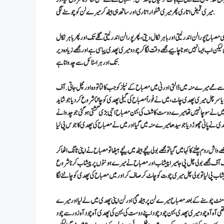
میری قمیض اتاری پھر میری شلوار اتاری اور ساتھ ہی بیٹھ کر میرے لن کو چوسنے لگی.
ح پورا لن اندر لیتی اور باہر نکال دیتی، پھر پورا لن اندر لیتی گلے تک اور پھر باہر نکال
ی تھی. مصباح بولی یاسر دن کو تم نے میری پھدی 3 منٹ تک چودی تھی لیکن اب ایسا نہیں ہونا چاہیے مجھے وقت لگا کر چودو میری پھدی پیاسی ہے اور مجھے زیادہ دیر
تک اور ہر اسٹائل سے چدوانا ہے.
ے ہاتھ سے ممے میرے منہ میں ڈالتی اور نی میں مصباح کے نپلز کو جب کاٹتا تو وہ اور مچل جاتی. آف
یاسر چل میری پھدی چاٹ، میں نے فوراً مصباح کی گیلی پھدی کو چاٹنا شروع کر دیا جو شاید
 میں نے سوچا نہیں تھا میرے دوست کاشف کی بہن مصباح اتبی بڑی گشتی ہو گئی جو چدوانے
کہا میں گیا تو مجھے بولی نیچے بیپڑوسی کی بہنیں قسط نمبر 3اب مصباح نے مجھے واش روم چلنے کا کہا میں گیا تو مجھے بولی نیچے بیٹھ میں نیچے بیٹھا تو مصباح نے اپنی ٹانگ اٹھا کر
مہک آف مجھے بولی چل پی جا میرا پیشاب اور مصباح نے میرے ہونٹوں پر پیشاب کرنا شروع
پھر ہم دونوں کمرے میں آگے مجھے مصباح نے کہا لیٹ جاؤ اور مصباح میرے اوپر آکر میرا لن چوسنے لگی 5 منٹ چوسنے کے بعد مصباح میرے لن پر بیٹھ گئ اور لن اپنی پھدی میں لے لیا اور میرے
ھی آہ آہ چود میری پھدی بہن چود چود اپنے دوست کی بہن کی پھدی آہ چود آہ زور سے چود