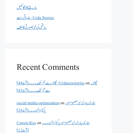
ماں بیٹے کا ننگا کھیل
جذباتی رات – Urdu Stories
ساتھی کی خوبصورتی کا لطف
Recent Comments
گاؤں
on
گاؤں سے شہر تک۔۔۔۔(قسط 44) - Urdusexstories
سے شہر تک۔۔۔۔(قسط 43)
ہماری پیاری سی معصوم اور
on
social media optimization
پاکیزہ بہن۔۔۔(قسط33)
ہماری پیاری سی معصوم اور پاکیزہ بہن۔۔۔
on
Cengiz Koç
(قسط12)