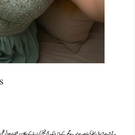
دو
یہ آج سے 7 سال پہلے کی بات ہے میرے گھر کے پاس ایک نئی فیملی کرائے کے مکان پر شفٹ ہوئ