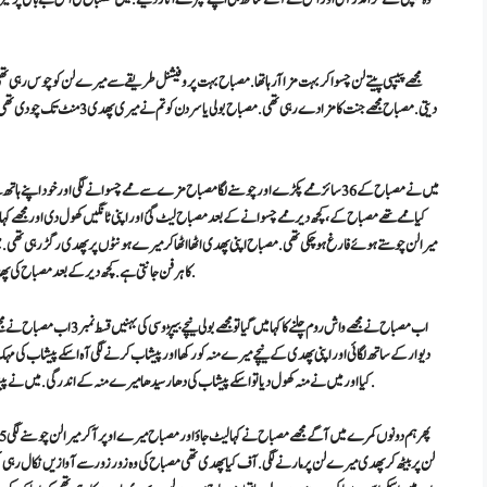
مجھے پیپسی پیتے لن چسوا کر بہت مزا آرہا تھا. مصباح بہت پروفیشنل طریقے سے میرے لن کو چوس رہی تھی مصبا
دیتی. مصباح مجھے جنت کا مزا دے رہ
میں نے مصباح کے 36 سائز ممے پکڑے اور چوسنے لگا مصباح مزے سے ممے چسوانے لگی اور خود اپن
کیا ممے تھے مصباح کے، کچھ دیر ممے چسوانے کے بعد مصباح لیٹ گئ اور اپنی ٹانگیں کھول دی اور مجھے کہا 
میرا لن چوستے ہوئے فارغ ہو چکی تھی. مصباح اپنی پھدی اٹھا اٹھا کر میرے ہونٹوں پر پھدی رگڑ رہی تھی.
کا ہر فن جانتی ہے. کچھ دیر کے بعد مصباح کی پھدی نے پانی چھوڑ دیا جو سیدھا میرے منہ میں گیا اور میں نے مصباح کی پھدی کا جوس پی لیا.
اب مصباح نے مجھے واش روم چلنے کا 
دیوار کے ساتھ لگائی اور اپنی پھدی کے نیچے میرے منہ کو رکھا اور پیشاب کرنے لگی آہ اسکے پیشاب کی 
کیا اور میں نے منہ کھول دیا تو اسکے پیشاب کی دھار سیدھا میرے منہ کے اندر گی. میں نے پیشاب پی لیا تو بولی چل میری چوت کو چاٹ کر صاف کر اور میں مصباح کی پھدی کو چاٹنے لگا.
لن پر بیٹھ کر پھدی میرے لن پر مارنے لگی. آف کیا پھدی تھی مصباح کی وہ زور زور سے آوازیں نکال رہی ت