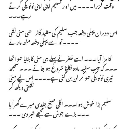
وقت گزرا۔۔۔۔ میں اور سلیم اپنی اپنی نونو پکی کرتے
رہے۔۔۔
اس دوران پہلی دفعہ جب سلیم کی سفید گاڑھی منی نکلی
۔۔۔۔ تو اسے پہلی دفعہ مٹھ مارنے
کا مزا آیا ۔۔۔ اسے ظفر نے پہلے ہی منی کا بتایا ھوا تھا
۔۔۔ کہ جب سفید مادہ نکلنا شروع ہو جائے ۔۔۔ سمجھ
تیری نونو پکی ھو کر لن بن گئی ہے۔۔۔۔ اس لیے منی
نکلتی دیکھ کر
سلیم بڑا خوش ہوا۔۔۔ اگلی صبح جلدی میرے گھر آیا
۔۔۔ بڑے جوش سے مجھے خبر دی ۔۔۔