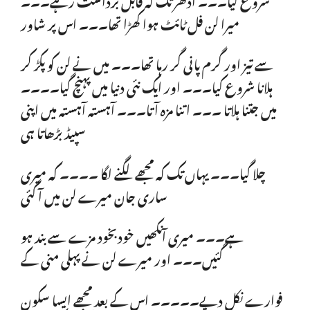
میرا لن فل ٹائٹ ہوا کھڑا تھا۔۔۔ اس پر شاور
سے تیز اور گرم پانی گر رہا تھا۔۔۔ میں نے لن کو پکڑ کر
ہلانا شروع کیا۔۔۔ اور ایک نئی دنیا میں پہنچ گیا۔۔۔۔
میں جتنا ہلاتا ۔۔۔ اتنا مزہ آتا۔۔۔ آہستہ آہستہ میں اپنی
سپیڈ بڑھاتا ہی
چلا گیا۔۔۔ یہاں تک کہ مجھے لگنے لگا ۔۔۔۔ کہ میری
ساری جان میرے لن میں آ گئی
ہے۔۔۔ میری آنکھیں خودبخود مزے سے بند ہو
گئیں۔۔۔ اور میرے لن نے پہلی منی کے
فوارے نکل دیے۔۔۔۔۔ اس کے بعد مجھے ایسا سکون