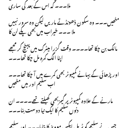
ملا۔۔۔ کہ اس کے بعد کی ساری
مٹھیں۔۔۔ وہ سکون ڈھونڈتے ماریں لیکن وہ سرور نہیں
ملا ۔۔۔ خیراب میں بھی پکے لن کا
مالک بن چکا تھا۔۔۔۔ وقت گزرا میٹرک میں پہنچ کر مجھے
اپنا الگ کمرہ مل چکا تھا۔۔۔
اور پڑھائی کے بہانے کمپیوٹر بھی کمرے میں آ چکا تھا۔۔۔
اب سلیم اور میں مٹھیں
مارنے کے علاوہ کمپیوٹرپر گیمزبھی کھیلتے تھے۔۔۔۔ ان
دنوں سلیم کا ایک نیا دوست بنا۔۔۔
جس نے سلیم کو ٹرپل ایکس موویز کا بتایا۔۔۔ اور سلیم