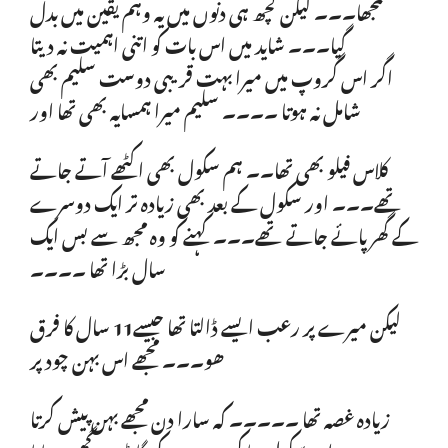
سمجھا۔۔۔ لیکن کچھ ہی دنوں میں یہ وہم یقین میں بدل
گیا۔۔۔ شاید میں اس بات کو اتنی اہمیت نہ دیتا
اگر اس گروپ میں میرا بہت قریبی دوست سلیم بھی
شامل نہ ہوتا ۔۔۔۔ سلیم میرا ہمسایہ بھی تھا اور
کلاس فیلو بھی تھا۔۔ ہم سکول بھی اکٹھے آتے جاتے
تھے۔۔۔ اور سکول کے بعد بھی زیادہ تر ایک دوسرے
کے گھر پائے جاتے تھے۔۔۔ کہنے کو وہ مجھ سے بس ایک
سال بڑا تھا ۔۔۔۔
لیکن میرے پر رعب ایسے ڈالتا تھا جیسے11 سال کا فرق
ھو۔۔۔ مجھے اس بہن چود پر
زیادہ غصہ تھا ۔۔۔۔۔ کہ سارا دن مجھے بہن پیش کرتا