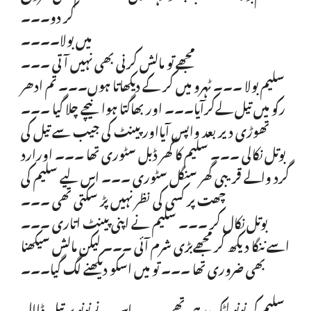
کر دو۔۔۔
میں بولا۔۔۔۔
مجھے تو مالش کرنی بھی نہیں آتی ۔۔۔
سلیم بولا ۔۔۔ ٹہرو میں کر کے دیکھاتا ہوں۔۔۔ تم ادھر
رکو میں تیل لےکرآیا۔۔۔ اور بھاگتا ہوا نیچے چلا گیا ۔۔۔
تھوڑی دیر بعد واپس آیااور پینٹ کی جیب سے تیل کی
بوتل نکالی ۔۔۔ سلیم کا گھر ڈبل سٹوری تھا ۔۔۔ اورارد
گرد والے قریبی گھر سنگل سٹوری ۔۔۔ اس لیے سلیم کی
چھت پر کسی کی نظر نہیں پڑ سکتی تھی ۔۔۔
بوتل نکال کر ۔۔۔ سلیم نے اپنی پینٹ اتاری ۔۔۔
اسے ننگا دیکھ کر مجھےبڑی شرم آئی ۔۔۔ لیکن مالش سیکھنا
بھی ضروری تھا ۔۔۔ تو میں اسکو دیکھنے لگ گیا۔۔۔
سلیم کی نونو لٹک رہی تھی ۔۔۔ اس نے نونو پر تیل ڈاال