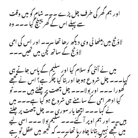
اور ہم گھر کی طرف چل پڑے ۔۔۔ شام کو میں وقت
سے پہلے اس کے گھر پہنچ گیا ۔۔۔ وہ
لاؤنج میں بیٹھا ٹی وی دیکھ رھا تھا ۔۔۔ اور اس کی امی
لاؤنج کے ساتھ کچن میں تھیں۔۔۔
میں نے آنٹی کو سلام کیا اور سلیم کے پاس جاتے ہی
کہا۔۔۔ چل شروع ہوجا اور بتا کیا چکر ہے؟ اس نے مجھے
گھورا ۔۔۔ اور بولا۔۔۔ چل چھت پر چلتے ہیں ۔۔۔ تو
کیا ادھر امی کے سامنے ہی شروع ہو گیا ہے۔۔۔ میں
نے کہا ۔۔۔ اچھا یار سوری ۔۔ چل چھت پر چلتے
ہیں۔۔ اور ہم اوپر آ گئے۔۔۔ سلیم بولا ۔۔۔ اسی لیے
میں تجھے نہیں بتانا چاہ رہا تھا۔۔۔ کہ تجھ میں عقل تو ہے