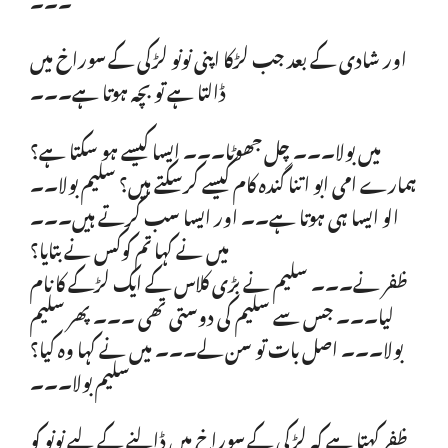
اور شادی کے بعد جب لڑکا اپنی نونو لڑکی کے سوراخ میں
ڈالتا ہے تو بچہ ہوتا ہے۔۔۔
میں بولا۔۔۔ چل جھوٹا۔۔۔ ایسا کیسے ہو سکتا ہے؟
ہمارے امی ابو اتنا گندہ کام کیسے کرسکتے ہیں؟ سلیم بولا۔۔
الو ایسا ہی ہوتا ہے۔۔ اور ایسا سب کرتے ہیں۔۔۔
میں نے کہا تم کوکس نے بتایا؟
ظفر نے۔۔۔ سلیم نے بڑی کلاس کے ایک لڑکے کا نام
لیا۔۔۔ جس سے سلیم کی دوستی تھی ۔۔۔ پھر سلیم
بولا۔۔۔ اصل بات تو سن لے۔۔۔ میں نے کہا وہ کیا؟
سلیم بولا۔۔۔
ظفر کہتا ہے کہ لڑکی کے سوراخ میں ڈالنے کے لیے نونو کو