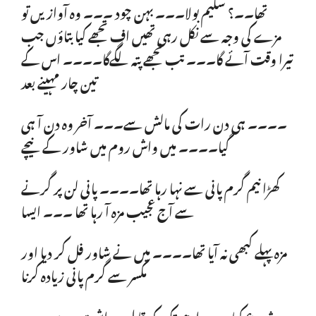
تھا۔۔؟ سلیم بولا۔۔۔ بہن چود ۔۔۔ وہ آوازیں تو
مزے کی وجہ سے نکل رہی تھیں اف تجھے کیا بتاؤں جب
تیرا وقت آئے گا۔۔۔ تب تجھے پتہ لگےگا۔۔۔۔ اس کے
تین چار مہینے بعد
۔۔۔۔ ہی دن رات کی مالش سے۔۔۔ آخر وہ دن آ ہی
گیا۔۔۔۔ میں واش روم میں شاور کے نیچے
کھڑا نیم گرم پانی سے نہا رہا تھا۔۔۔۔ پانی لن پر گرنے
سے آج عجیب مزہ آ رہا تھا ۔۔۔ ایسا
مزہ پہلے کبھی نہ آیا تھا۔۔۔۔ میں نے شاور فل کر دیا اور
مکسر سے گرم پانی زیادہ کرنا
شروع کیا۔۔۔ ادھر تک کہ قابل برداشت رہے۔۔۔