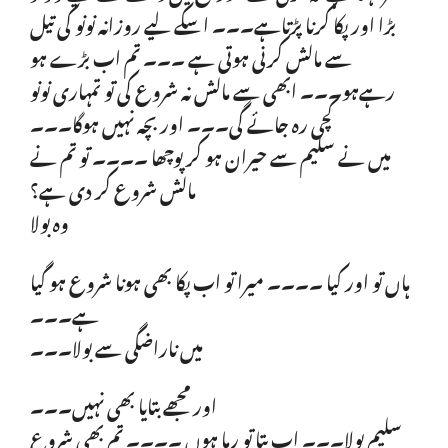
بڑا اور پکا کرنا پڑتاہے۔۔۔ اسکے لیے روزانہ نونو کی تیل
سے مالش کرنی ہوتی ہے ۔۔۔ تم اب بڑے ہو
رہےہو۔۔۔ ابھی سے مالش نہ شروع کی تو تمہاری نونو
کچی رہ جائے گی۔۔۔ اور بچہ نہیں ہوگا۔۔۔
میں نے سلیم سے حیران ہو کر پوچھا ۔۔۔۔ تو تم نے
مالش شروع کر دی ہے؟
وہ بولا
ہاں تو اور کیا ۔۔۔۔ میرا تو اب پکا بھی ہونا شروع ہو گیا
ہے۔۔۔
میں ناراضگی سے بولا۔۔۔
اور مجھے بتایا بھی نہیں۔۔۔
س​​​​​لیم بولا۔۔۔ اب بتا تو رہا ہوں ۔۔۔۔ تم بھی شروع