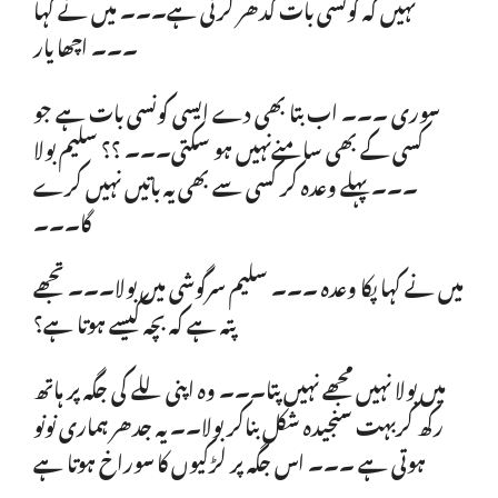
نہیں کہ کونسی بات کدھر کرنی ہے۔۔۔ میں نے کہا
۔۔۔ اچھا یار
سوری ۔۔۔ اب بتا بھی دے ایسی کونسی بات ہے جو
کسی کے بھی سامنےنہیں ہو سکتی۔۔۔ ؟؟ سلیم بولا
۔۔۔ پہلے وعدہ کر کسی سے بھی یہ باتیں نہیں کرے
گا۔۔۔
میں نے کہا پکا وعدہ ۔۔۔ سلیم سرگوشی میں بولا۔۔۔ تجھے
پتہ ہے کہ بچہ کیسے ہوتا ہے؟
میں بولا نہیں مجھے نہیں پتا۔۔۔ وہ اپنی للے کی جگہ پر ہاتھ
رکھ کربہت سنجیدہ شکل بناکر بولا۔۔ یہ جدھر ہماری نونو
ہوتی ہے ۔۔۔ اس جگہ پر لڑکیوں کا سوراخ ہوتا ہے
۔۔۔