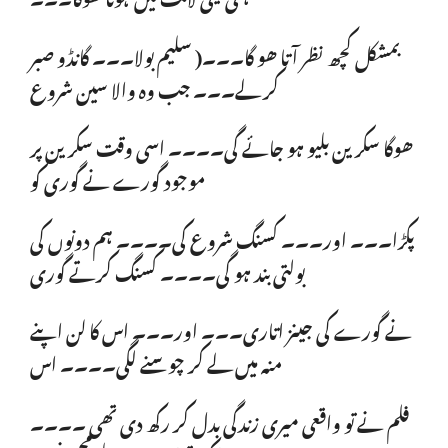
بمشکل کچھ نظر آتا ھو گا۔۔۔( سلیم بولا۔۔۔ گانڈو صبر
کر لے۔۔۔ جب وہ والا سین شروع
ھوگا سکرین بلیو ہو جائے گی۔۔۔۔ اسی وقت سکرین پر
موجود گورے نے گوری کو
پکڑا۔۔۔ اور۔۔۔ کسنگ شروع کی۔۔۔۔ ہم دونوں کی
بولتی بند ہو گی۔۔۔۔ کسنگ کرتے گوری
نے گورے کی جینز اتاری۔۔۔ اور۔۔۔ اس کا لن اپنے
منہ میں لے کر چوسنے لگی۔۔۔۔ اس
فلم نے تو واقعی میری زندگی بدل کر رکھ دی تھی ۔۔۔۔