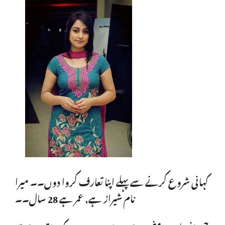
کہانی شروع کرنے سے پہلے اپنا تعارف کروا دوں۔۔ میرا
نام شیراز ہے, عمر ہے 28 سال۔۔