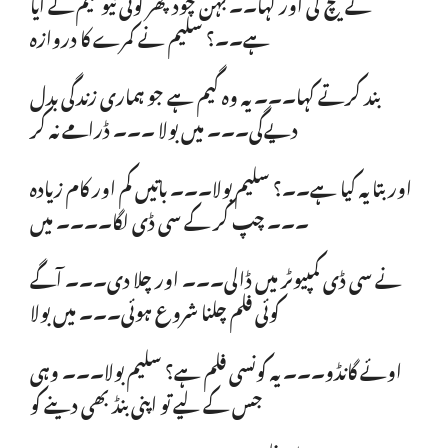
نے کیچ کی اور کہا۔۔ بہن چود پھر کوئی نیو گیم لے آیا
ہے۔۔؟ سلیم نے کمرے کا دروازہ
بند کرتے کہا۔۔۔ یہ وہ گیم ہے جو ہماری زندگی بدل
دیےگی۔۔۔ میں بولا ۔۔۔ ڈرامے نہ کر
اور بتا یہ کیا ہے۔۔؟ سلیم بولا۔۔۔ باتیں کم اور کام زیادہ
۔۔۔ چپ کر کے سی ڈی لگا۔۔۔۔ میں
نے سی ڈی کمپیوٹر میں ڈالی۔۔۔ اور چلا دی۔۔۔ آگے
کوئی فلم چلنا شروع ہوئی۔۔۔ میں بولا
اوئے گانڈو۔۔۔ یہ کونسی فلم ہے؟ سلیم بولا۔۔۔ وہی
جس کے لیے تو اپنی بنڈ بھی دینے کو