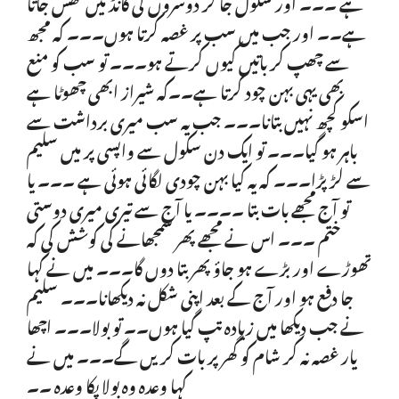
ہے ۔۔۔ اور سکول جا کر دوسروں کی گانڈ میں گھس جاتا
ہے۔۔ اور جب میں سب پر غصہ کرتا ہوں۔۔۔ کہ مجھ
سے چھپ کر باتیں کیوں کرتے ہو۔۔۔ تو سب کو منع
بھی یہی بہن چود کرتا ہے۔۔کہ شیراز ابھی چھوٹا ہے
اسکو کچھ نہیں بتانا۔۔۔ جب یہ سب میری برداشت سے
باہر ہو گیا۔۔۔ تو ایک دن سکول سے واپسی پر میں سلیم
سے لڑ پڑا۔۔۔ کہ یہ کیا بہن چودی لگائی ہوئی ہے ۔۔۔ یا
تو آج مجھے بات بتا ۔۔۔۔ یا آج سے تیری میری دوستی
ختم ۔۔۔ اس نے مجھے پھر سمجھانے کی کوشش کی کہ
تھوڑے اور بڑے ہو جاؤ پھر بتا دوں گا۔۔۔ میں نے کہا
جا دفع ہو اور آج کے بعد اپنی شکل نہ دیکھانا۔۔۔ سلیم
نے جب دیکھا میں زیادہ تپ گیا ہوں۔۔ تو بولا۔۔۔ اچھا
یار غصہ نہ کر شام کو گھر پر بات کریں گے۔۔۔ میں نے
کہا وعدہ وہ بولا پکا وعدہ ۔۔