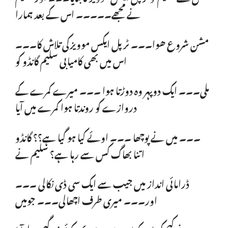
نے مجھے۔۔۔۔۔ اس کے بعد ہمارا
مشن شروع ھوا۔۔۔ ٹرپل ایکس موویزکی تلاش کا۔۔۔
اس میں بھی کامیابی سلیم گانڈو کو
ملی۔۔۔ ایک دوپہر وہ دوڑتا ہوا ۔۔۔ میرے کمرے کے
دروازے کو روندتا ہوا کمرے میں آیا
۔۔۔ میں نے پوچھا ۔۔۔ اوئے کیا ہو گیا ہے؟؟ گانڈو
اتنا بھاگ کس سے رہا ہے؟ سلیم نے
ڈرامائی انداز میں جیب سے ایک سی ڈی نکالی ۔۔۔
اور۔۔۔ میری طرف اچھالی۔۔۔ جومیں