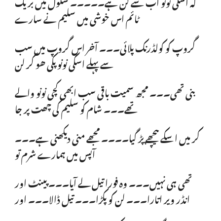
کہ اسکی نونو اب سے لن ہے۔۔۔۔۔ سکول میں بریک
ٹائم اس خوشی میں سلیم نے سارے
گروپ کو کولڈرنک پلائی۔۔۔ آخر اس گروپ میں سب
سے پہلے اسکی نونو پکی ھو کر لن
بنی تھی۔۔۔ مجھ سمیت باقی سب ابھی کچی نونو والے
تھے۔۔۔ شام کو سلیم کی چھت پر جا
کر میں اسکے پیچھے پڑ گیا۔۔۔۔ مجھے منی دیکھنی ہے۔۔۔
آپس میں ہمارے شرم تو
تھی ہی نہیں۔۔۔ وہ فورا تیل لے آیا۔۔۔ پینٹ اور
انڈر ویر اتارا۔۔۔ لن کو پکڑا۔۔۔ تیل ڈالا۔۔۔ اور