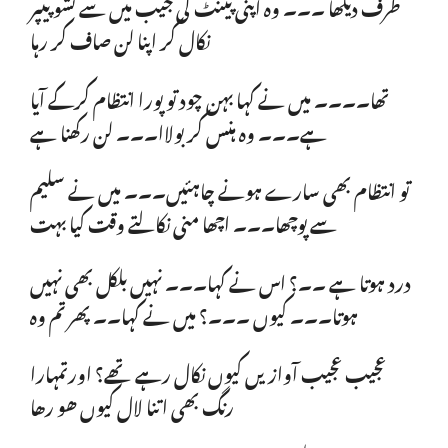
طرف دیکھا ۔۔۔ وہ اپنی پینٹ کی جیب میں سے ٹشو پیپر
نکال کر اپنا لن صاف کر رہا
تھا۔۔۔۔ میں نے کہا بہن چود تو پورا انتظام کرکے آیا
ہے۔۔۔ وہ ہنس کر بولاا۔۔۔ لن رکھنا ہے
تو انتظام بھی سارے ہونے چاہئیں۔۔۔ میں نے سلیم
سے پوچھا۔۔۔ اچھا منی نکالتے وقت کیا بہت
درد ہوتا ہے ۔۔؟ اس نے کہا۔۔۔ نہیں بلکل بھی نہیں
ہوتا۔۔۔ کیوں ۔۔۔؟ میں نے کہا۔۔ پھر تم وہ
عجیب عجیب آوازیں کیوں نکال رہے تھے؟ اورتمہارا
رنگ بھی اتنا لال کیوں ھو رھا