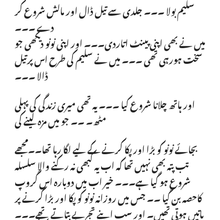
سلیم بولا ۔۔۔ جلدی سے تیل ڈال اور مالش شروع کر
دے ۔۔۔
میں نے بھی اپنی پینٹ اتاردی۔۔۔ اور اپنی نونو دیکھی جو
سخت ہورہی تھی ۔۔۔ میں نے سلیم کی طرح اس پرتیل
ڈالا ۔۔۔
اور ہاتھ چلانا شروع کیا ۔۔۔ یہ تھی میری زندگی کی پہلی
مٹھ۔ ۔۔ جو میں مزہ لینے کی
بجائے نونو کو بڑا اور پکا کرنے کے لیے لگا رہا تھا۔۔مجھے
تب پتہ بھی نہیں تھا کہ اب یہ کبھی نہ رکنے والا سلسلہ
شروع ہو گیا ہے۔۔۔ خیر اب میں دوبارہ اس گروپ
کاحصہ بن گیا ۔۔ جس میں روزانہ نونو کو پکا اور بڑا کرنے پر
باتیں ہوتی تھیں۔ اور سب اپنے تجربے بتاتے تھے۔۔۔