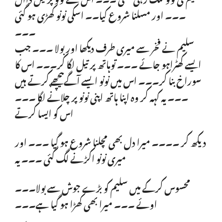
۔۔۔ اور مسلنا شروع کیا۔۔ اسکی نونو کھڑی ہو گئی
۔۔۔
س​​​​​​لیم نے فخر سے میری طرف دیکھا اور بولا ۔۔۔ جب
ایسے کھٹراہو جائے ۔۔۔ توہاتھ پر تیل لگا کر۔۔۔ اس کا
سوراخ بنا کر۔۔۔ اس میں نونو ایسے آگےپیچھے کرتے ہیں
۔۔۔ یہ کہہ کر وہ اپنا ہاتھ اپنی نونو پر چلانے لگا ۔۔۔
اس کو ایسا کرتے
دیکھ کر ۔۔۔۔ میرا دل بھی مچلنا شروع ہو گیا ۔۔۔ اور
میری نونو اکڑنے لگ گئی ۔۔۔ یہ
محسوس کرکے میں سلیم کو بڑے جوش سے بولا۔۔۔
اوئے ۔۔۔ میرا بھی کھڑا ہو گیا ہے۔۔۔