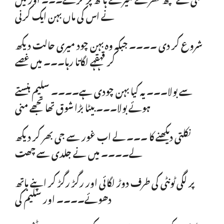
نے اس کی ماں بہن ایک کرنی
شروع کر دی ۔۔۔۔ جبکہ وہ بہن چود میری حالت دیکھ
کر قہقہے لگاتا رہا۔۔۔ میں غصے
سے بولا۔۔۔ یہ کیا بہن چودی ہے۔۔۔۔ سلیم ہنستے
ہوئے بولا۔۔۔ بیٹا بڑا شوق تھا تجھے منی
نکلتی دیکھنے کا ۔۔۔ لے اب غور سے جی بھر کر دیکھ
لے۔۔۔۔ میں نے جلدی سے چھت
پر لگی ٹونٹی کی طرف دوڑ لگائی اور رگڑ رگڑ کر اپنے ہاتھ
دھوئے۔۔۔۔ اور سلیم کی