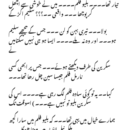
تیار تھا۔۔۔۔ بلیو فلم۔۔۔۔ میں نے خوشی سے اچھل
کر پوچھا ۔۔۔ واقعی ۔۔؟؟؟ سلیم اکڑ کے
بولا۔۔۔ تیری بہن کو لن ۔۔۔ جس کے پیچھے سلیم
ہو۔۔۔ اور وہ نہ ملے۔۔۔۔ ایسا ہو ہی نہیں سکتامیں
نے
سکرین کی طرف دیکھتے ہوئے۔۔۔ جس پر ابھی کسی
نارمل فلم جیسا سین چل رھا تھا۔۔۔
کہا۔۔ یہ تو کوئی سادہ فلم لگ رہی ہے۔۔۔۔ اس کی
سکرین بلیو تو نہیں ہے۔۔۔ ) اسوقت تک
ہمارے خیال میں یہی تھا۔۔۔ کہ بلیو فلم میں سارا کچھ
ہلکی نیلی لائٹ میں ہوتا ھوگا۔۔۔