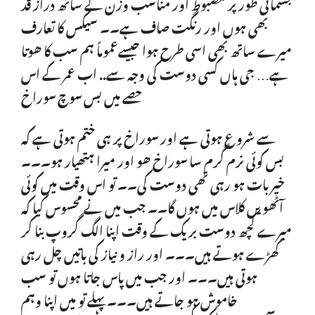
جسمانی طور پر مضبوط اور مناسب وزن کے ساتھ دراز قد
بھی ہوں اور رنگت صاف ہے۔۔ سیکس کا تعارف
میرے ساتھ بھی اسی طرح ہوا جیسےعموماً ہم سب کا ھوتا
ہے… جی ہاں کسی دوست کی وجہ سے.. اب عمر کے اس
حصے میں بس سوچ سوراخ
سے شروع ہوتی ہے اور سوراخ پر ہی ختم ہوتی ہے کہ
بس کوئی نرم گرم سا سوراخ ھو اور میرا ہتھیار ہو۔۔۔
خیر بات ہو رہی تھی دوست کی۔۔ تو اس وقت میں کوئی
آٹھویں کلاس میں ہوں گا۔۔ جب میں نے محسوس کیا کہ
میرے کچھ دوست بریک کے وقت اپنا الگ گروپ بنا کر
کھڑے ہوتے ہیں۔۔۔ اور راز و نیاز کی باتیں چل رہی
ہوتی ہیں۔۔۔ اور جب میں پاس جاتا ہوں تو سب
خاموش ہو جاتے ہیں۔۔۔ پہلے تو میں اپنا وہم