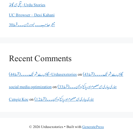
پتلی سی گانڈ – Urdu Stories
UC Browser – Desi Kahani
میجر صاحب۔۔۔نیو ورژن ۔۔۔قسط 30
Recent Comments
گاؤں سے شہر تک۔۔۔۔(قسط 43)
on
گاؤں سے شہر تک۔۔۔۔(قسط 44) - Urdusexstories
ہماری پیاری سی معصوم اور پاکیزہ بہن۔۔۔(قسط33)
on
social media optimization
ہماری پیاری سی معصوم اور پاکیزہ بہن۔۔۔(قسط12)
on
Cengiz Koç
© 2026 Urdusexstories
• Built with
GeneratePress