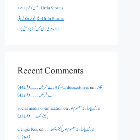
کمسن نوکر پورا مرد – Urdu Stories
میں نوکر وہ نوکرانی – Urdu Stories
دوست کی بڑی بہن کو زبردستی چودا
Recent Comments
گاؤں
on
گاؤں سے شہر تک۔۔۔۔(قسط 44) - Urdusexstories
سے شہر تک۔۔۔۔(قسط 43)
ہماری پیاری سی معصوم اور
on
social media optimization
پاکیزہ بہن۔۔۔(قسط33)
ہماری پیاری سی معصوم اور پاکیزہ بہن۔۔۔
on
Cengiz Koç
(قسط12)