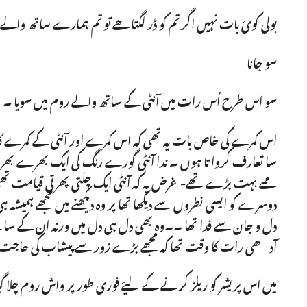
بولی کوئ بات نہیں اگر تم کو ڈر لگتا ھے تو تم ہمارے ساتھ والے 
سو جانا
سو اس طرح اُس رات میں آنٹی کے ساتھ والے روم میں سویا ۔
اس کمرے کی خاص بات یہ تھی کہ اس کمرے اور آنٹی کے کمرے کا بات
سا تعارف کروا تا ہوں ۔ ندا آنٹی گورے رنگ کی ایک بھرے بھرے 
ممے بہت بڑے تھے- غرض یہ کہ آنٹی ایک چلتی پھرتی قیامت تھی 
دوسرے کو ایسی نطروں سے دیکھا تھا پر وہ دیکھنے میں مجھے ہمیشہ ہ
دل و جان سے فدا تھا ۔۔وہ بھی دل ہی دل میں ورنہ ان کے سامنے ای
آدھی رات کا وقت تھا کہ مجھے بڑے زور سے پیشاب کی حاجت م
میں اس پریشر کو ریلز کرنے کے لیۓ فوری طور پر واش روم چلا گی