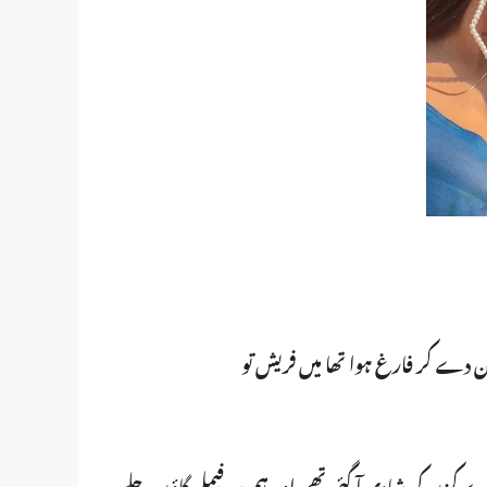
ان دے کر فارغ ہوا تھا میں فریش تو
یرے کزن کی شادی آ گئی تھی اور ہم مہ فیملی گاؤں چلے