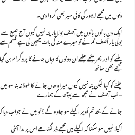
دنوں میں مجھے لاہور کی کافی سیر بھی کروا دی۔
ایک دن با توں باتوں میں آصف بولا یار پتہ نہیں کیوں آج صبع سے 
بولی یار آصف تم نے تو میرے منہ کی بات چھین لی ہے قسم سے میر
ملنے کو اور پھر بیٹھے بیٹھے ان دونوں کا وہاں جانے کا پروگرام بن 
مجھے بھی ساتھ
چلنے کو کہا لیکن پتہ نہیں کیوں میرا وھاں جانے کا مُوڈ نہ بنا س
– تب آصف نے مجھ سے پوچھا کے ہمارے
جانے کے بحد تم اُوپر اکیلے سو جاوء گے ؟ تو میں نے جواب دیا کہ
اکیلا نہیں سو سکتا کہ اکیلے میں مجھے ڈر لگتا ھے اس پر ںدا آنٹی