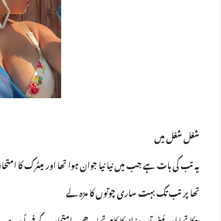
شغل شغل میں
یہ تب کی بات ہے جب میں نیا نیا جوان ہوا تھا اور میٹرک کا امتح
تھا پر تب تک بہت ساری چوتوں کا مزہ لے
چکا تھا اور مُٹھ تو روزانہ کا کام تھا ھی- امتحان کے فوراً بعد م