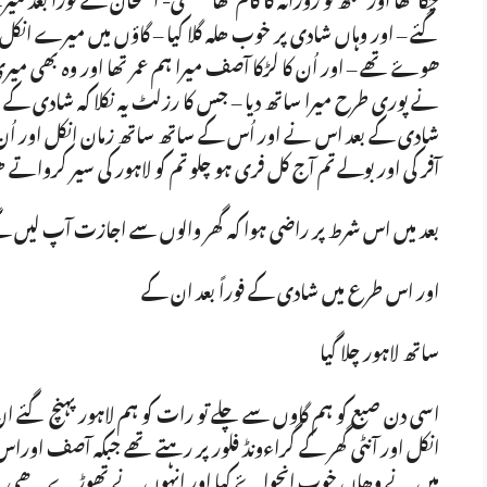
گئے – اور وہاں شادی پر خوب ھلہ گلا کیا – گاؤں میں میرے انکل
ھوۓ تھے – اور اُن کا لڑکا آصف میرا ہم عمر تھا اور وہ بھی می
نے پوری طرح میرا ساتھ دیا – جس کا رزلٹ یہ نکلا کہ شادی ک
شادی کے بعد اس نے اور اُس کے ساتھ ساتھ زمان انکل اور اُن کی 
آفر کی اور بولے تم آج کل فری ہو چلو تم کو لاہور کی سیر کروات
بعد میں اس شرط پر راضی ہوا کہ گھر والوں سے اجازت آپ لیں گے ا
اور اس طرع میں شادی کے فوراً بعد ان کے
ساتھ لاہور چلا گیا
اسی دن صبع کو ہم گاوں سے چلے تو رات کو ہم لاہور پہنچ گئے ان 
انکل اور آنٹی گھر کے گراءونڈ فلور پر رہتے تھے جبکہ آصف اورا
میں نے وھاں خوب انجواۓ کیا اور انہوں نے تھوڑے ھی