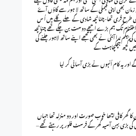
 زمان بھی اپنی فیملی کے ساتھ لا ہور سے گاؤں آۓ
ری طرح فری تھا-چنانچہ شادی کے ھلے گلے میں اُ س
ے اختتام تک ہم بڑے اچھے دوست بن چکے تھے چنانچہ
بیگم ندا آنٹی نے بھی مجھے اپنے ساتھ لاہور چلنے کی
ے ھیں کچھ ہچکچاہٹ کے
ور یہ کام اُنہوں نے بڑی آسانی کر لیا
کا گھر کافی اچھا خوب صورت اور دو منزلہ تھا جہاں
س کی بڑی بہن آسیہ گھر کے فرسٹ فلور پر رہتے تھے –