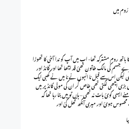
رُوم میں
ھ روم مشترکہ تھا- اب میں آپ کو ندا آنٹی کا تھوڑا
جسم کی مالک خاتون تھئ قد اچھا تھا اور گانڈ اور
لیکن اس سے قبل نا انہوں نے نا میں نے کھبی ایک
ی بڑی اچھی لگتی تھی خاص کر ان کی موٹی گانڈ پر میں
سی کوئ بات نہ تھی – ہاں تو میں بتا رہا تھا کہ
حسوس ہوئ اور میری آنکھ کھل گئ اور
ا