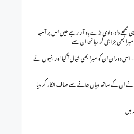
ہی مجھے دادا دادی بڑے یاد آ ر رہے ھیں اس پر آسیہ
ا بھی بڑا جی کر رہا تھا ان سے
گیا- اسی دوران ان کو میرا بھی خیال آ گیا اور انہوں نے
و میں نے ان کے ساتھ وہاں جانے سے صاف انکار کر دیا
 میں