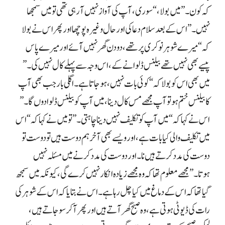
کہ کون۔” میں بولا، “سوری، آپ کی آواز نہیں آ رہی تھی تو میں سمجھا
نہیں۔” اس کے بعد سلام دعا کی اور حال وغیرہ پوچھا اور پھر اس نے بولا
کہ “میرے شوہر نوکری پر تھے، دو دن گھر نہیں آئے اور میرے پاس
پیسے بھی نہیں تھے بیلنس ڈلوانے کے، اس وجہ سے پہلے کال نہیں کی۔”
میں بھی اس کو بولا کہ “کوئی بات نہیں، ہو جاتا ہے۔ اگلی بار جب بھی آپ
کا بیلنس ختم ہو تو آپ مجھے مس کال دینا، میں آپ کو بیلنس ڈلوا دوں گا۔”
اس نے کہا کہ “میں آپ کو تکلیف نہیں دینا چاہتی۔” تو میں نے کہا کہ “اس
میں تکلیف والی کیا بات ہے، اور ویسے بھی آخر ہم دوست ہیں تو دوست تو
دوست کی مدد کرتے ہیں نا۔ اور دوست کی مدد کرنے میں مسئلہ نہیں
ہوتا۔” مجھے معلوم تھا کہ وہ مجھے زیادہ انکار نہیں کرے گی، کیونکہ میں سمجھ
گیا تھا کہ اس کے دماغ میں کیا چل رہا ہے۔ اس نے بتایا کہ اس کے شوہر کی
رات کی ڈیوٹی ہوتی ہے، وہ صبح گھر آتے ہیں اور پھر آ کر سو جاتے ہیں،