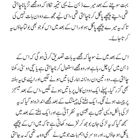
بہت سوچنے کے بعد میرے ذہن نے یہی نتیجہ نکالا کہ وہ مجھے تڑپانا چاہتی
تھی، اپنے پیچھے پاگل کرنا چاہتی تھی، اسی لیے مجھ سے دو دن بات نہیں کی
تاکہ یہ میرے پیچھے پاگل ہو اور اس کے بعد میں اس کو جو بھی بولتا جاؤں یہ
کرتا جائے۔
اس کے بعد میں نے سوچا کہ مجھے یہ بات تصدیق کرنی ہوگی کہ اس کے
ذہن میں کیا چل رہا ہے اور وہ مجھے استعمال کرنا چاہتی ہے یا سچی دوستی رکھنا
چاہتی ہے۔ دو، تین دن روزانہ ہماری باتیں ہونے لگیں اور ایسے ہی یہ ہفتہ
بھی گزر گیا۔ پہلے ایک دو دن کال پر باتیں ہونے لگیں، اس کے بعد میسجز
پر چیٹ ہونے لگی۔ ایک ہفتے کی چیٹنگ کے بعد مجھے اندازہ ہو گیا کہ یہ
لڑکی بالکل ویسی نہیں ہے جیسی یہ نظر آتی ہے اور ایک ہفتے کے بعد میں
سمجھ گیا کہ یہ لڑکی جان بوجھ کر نخرے دکھاتی ہے تاکہ میں اس کے پیچھے
پاگل ہو جاؤں۔ اور دوسری اہم بات جو میں نے سمجھی وہ یہ تھی کہ یہ چاہتی