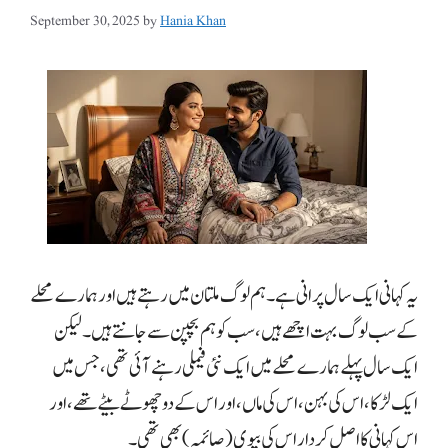
September 30, 2025
by
Hania Khan
یہ کہانی ایک سال پرانی ہے۔ ہم لوگ ملتان میں رہتے ہیں اور ہمارے محلے
کے سب لوگ بہت اچھے ہیں، سب کو ہم بچپن سے جانتے ہیں۔ لیکن
ایک سال پہلے ہمارے محلے میں ایک نئی فیملی رہنے آئی تھی، جس میں
ایک لڑکا، اس کی بہن، اس کی ماں، اور اس کے دو چھوٹے بیٹے تھے، اور
اس کہانی کا اصل کردار اس کی بیوی (صائمہ) بھی تھی۔