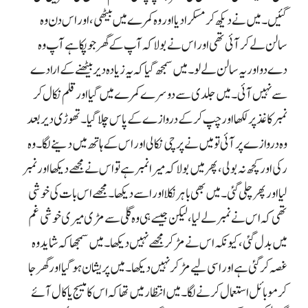
گئیں۔ میں نے دیکھ کر مسکرا دیا اور وہ کمرے میں بیٹھی، اور اس دن وہ
سالن لے کر آئی تھی اور اس نے بولا کہ آپ کے گھر جو پکا ہے آپ وہ
دے دو اور یہ سالن لے لو۔ میں سمجھ گیا کہ یہ زیادہ دیر بیٹھنے کے ارادے
سے نہیں آئی۔ میں جلدی سے دوسرے کمرے میں گیا اور قلم نکال کر
نمبر کاغذ پر لکھا اور چپ کر کے دروازے کے پاس چلا گیا۔ تھوڑی دیر بعد
وہ دروازے پر آئی تو میں نے پرچی نکالی اور اس کے ہاتھ میں دینے لگا۔ وہ
رکی اور کچھ نہ بولی، پھر میں بولا کہ میرا نمبر ہے تو اس نے مجھے دیکھا اور نمبر
لیا اور پھر چلی گئی۔ میں بھی باہر نکلا اور اسے دیکھا۔ مجھے اس بات کی خوشی
تھی کہ اس نے نمبر لے لیا، لیکن جیسے ہی وہ گلی سے مڑی میری خوشی غم
میں بدل گئی، کیونکہ اس نے مڑ کر مجھے نہیں دیکھا۔ میں سمجھا کہ شاید وہ
غصہ کر گئی ہے اور اسی لیے مڑ کر نہیں دیکھا۔ میں پریشان ہو گیا اور گھر جا
کر موبائل استعمال کرنے لگا۔ میں انتظار میں تھا کہ اس کا میسج یا کال آئے