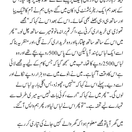
کے بعد ہم ایک ریفریشمنٹ کی دکان میں گئے، وہاں ہم نے آم کا شیک پیا
اور ساتھ ہی دہی بھلے بھی کھائے۔ اس کے بعد اس نے کہا کہ “مجھے
تھوڑی سی خریداری کرنی ہے، اگر تم برا نہ مانو تو میرے ساتھ چل لو۔” پھر
میں اس کے ساتھ ساتھ چلتا رہا اور وہ خریداری کرنے لگی، اور منظر یہ بنا کہ
اسے ایک لباس پسند آیا لیکن اس کے پاس 500 روپے بچے تھے اور وہ
لباس 2500 روپے کا تھا۔ تب میں سمجھ گیا کہ جس کام کے لیے یہ مجھے لائی
ہے اس کا وقت آ گیا ہے۔ میں نے بٹوے میں سے دو ہزار روپے نکالے اور
اسے دیے۔ پہلے اس نے کہا کہ “نہیں، چھوڑو، بس اگلی بار یہ لباس لے
لوں گی۔” پھر میں نے کہا کہ “ارے، کوئی بات نہیں، یہ میری طرف سے
تمہارے لیے تحفہ ہے۔” تو پھر اس نے لباس لیا اور پھر ہم واپس آ گئے۔
میں گھر آیا تو مجھے معلوم ہوا کہ گھر والے کہیں جانے کی تیاری کر رہے