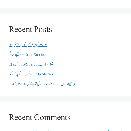
Recent Posts
دوست کی بڑی بہن کو زبردستی چودا
سوتیلے بھائی – Urdu Stories
میجر صاحب۔۔( نیو ورژن ۔۔قسط 28)
خسرے کو چیک کیا – Urdu Stories
بیوی اور ماں کے سامنے دوست کی شرمگاہ کی رات بھر صحبت
Recent Comments