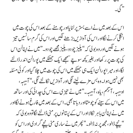
گی۔”
اس کے بعد میں نے اسے بستر پر لٹایا اور چومنے کے بعد اس کی چوت میں
انگلی کرنے لگا اور اس کی آوازیں بڑھنے لگیں اور اس کی گرم سانسیں تیز
ہونے لگیں اور وہ بولی کہ “پلیز چودو، پلیز مجھے چودو۔” میں نے اپنا لن اس
کی چوت پر رکھا اور بغیر کچھ سوچے سمجھے ایک جھٹکے میں پورا لن اندر ڈالنے
لگا، اور میرا پورا لن ایک ہی جھٹکے میں اس کی چوت میں چلا گیا اور کوئی مسئلہ
بھی نہیں ہوا۔ وہ بس مزے لینے لگی اور آوازیں نکالنے لگی، “آہہہہ،
اوہہہہ، آہہمم، یاہ، آہہہہ۔” میں نے تیزی سے اس کی چدائی کی اور ساتھ
میں اس کے سینے کو چومتا اور دباتا بھی۔ اس کے بعد میں فارغ ہونے لگا اور
میں نے اپنا لن باہر نکالا اور اس کے پستانوں پر منی ڈالنے لگا تو وہ بولی کہ
“نیچے ڈالو، مجھ پر نہ ڈالو۔” پھر میں نے ساری منی نیچے گرا دی اور اس کو