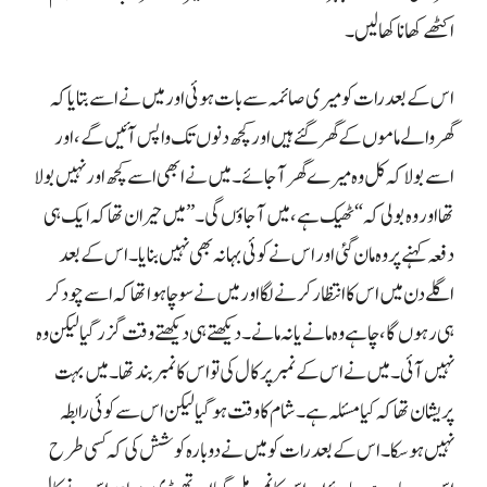
اکٹھے کھانا کھا لیں۔
اس کے بعد رات کو میری صائمہ سے بات ہوئی اور میں نے اسے بتایا کہ
گھر والے ماموں کے گھر گئے ہیں اور کچھ دنوں تک واپس آئیں گے، اور
اسے بولا کہ کل وہ میرے گھر آ جائے۔ میں نے ابھی اسے کچھ اور نہیں بولا
تھا اور وہ بولی کہ “ٹھیک ہے، میں آ جاؤں گی۔” میں حیران تھا کہ ایک ہی
دفعہ کہنے پر وہ مان گئی اور اس نے کوئی بہانہ بھی نہیں بنایا۔ اس کے بعد
اگلے دن میں اس کا انتظار کرنے لگا اور میں نے سوچا ہوا تھا کہ اسے چود کر
ہی رہوں گا، چاہے وہ مانے یا نہ مانے۔ دیکھتے ہی دیکھتے وقت گزر گیا لیکن وہ
نہیں آئی۔ میں نے اس کے نمبر پر کال کی تو اس کا نمبر بند تھا۔ میں بہت
پریشان تھا کہ کیا مسئلہ ہے۔ شام کا وقت ہو گیا لیکن اس سے کوئی رابطہ
نہیں ہو سکا۔ اس کے بعد رات کو میں نے دوبارہ کوشش کی کہ کسی طرح