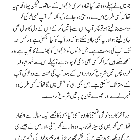
جو میں نے پہلے دو دفعہ کیا تھا دوسری لڑکیوں کے ساتھ۔ لیکن پہلا قدم یہ
تھا کہ کسی طرح اس سے دوستی ہو جائے، کیونکہ اگر آپ کسی لڑکی کو
دوست بنا لیتے ہو تو پھر آپ اس سے باتیں کر کے اس کے دل کا حال بھی
جان لیتے ہو اور یہ بھی جان سکتے ہو کہ وہ آپ کو کیا سمجھتی ہے اور کس حد
تک آپ کی دوست ہے۔ جن لڑکوں کو لڑکیوں کو پھنسانے کا تجربہ ہے، وہ
سمجھ سکتے ہیں کہ اگر کسی بھی لڑکی کو چودنا ہے تو پہلے اس سے نمبر تبادلہ
کرو، پھر باتیں شروع کرو اور اس کے بعد آپ کی محنت سے وہ لڑکی آپ
کے بستر تک آ سکتی ہے۔ میں بھی اسی کوشش میں لگا تھا کہ کسی طرح وہ
نمبر لے لے اور مجھ سے فون پر باتیں شروع کر دے۔
اور آخر کار وہ خوش قسمتی کا دن آ ہی گیا جس کا مجھے ایک سال سے انتظار
تھا۔ میں گھر میں ہی بیٹھا تھا جب وہ ہمارے گھر آئی، اور میں نے جیسے ہی
اس کو دیکھا اسی وقت اس کی نظر مجھ پر پڑی اور ہم دونوں کی نظریں مل