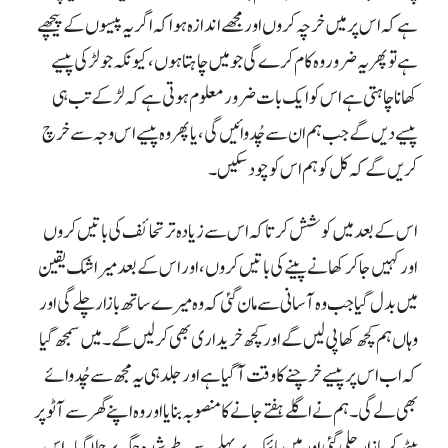
ہے کہ اس پر میں خرچہ کروں اور مجھے اندازہ ہوا کہ اگر یہ پیسوں کے پیچھے
ہے تو پھر یہ ضرور وہ کام کرے گی جو میں چاہتا ہوں، کیونکہ جو لڑکی پیسے
کھانا چاہتی ہے اس کو ایک بات ضرور معلوم ہوتی ہے کہ لڑکے تب ہی
پیسے دیں گے جب ہم ان سے چُدوائیں گی، یا پھر وہ پیسے اس وجہ سے خرچ
کریں گے کہ کل کو ہم اس کو چود سکیں۔
اس کے بعد میں کوشش کرتا کہ اس سے زیادہ تر تحائف کی باتیں کروں
اور کہیں جا کر کھانے پینے کی باتیں کروں، اور اس کے بعد میرا شک یقین
میں بدل گیا جب وہ آسانی سے مان گئی کہ وہ میرے ساتھ بازار چلے گی اور
وہاں ہم کچھ کھا پی لیں گے اور کچھ خریداری بھی کر لیں گے۔ میں سمجھ گیا
کہ اب اس پر پیسے خرچنے کا وقت آ گیا ہے اور جلد ہی یہ مجھ سے چُدوائے
بھی لے گی۔ ہم نے اگلے ہفتے جانے کا منصوبہ بنایا اور وہ اپنے گھر سے آٹو پر
بیٹھ کر بازار چلی گئی اور میں بائیک پر پہلے سے طے شدہ جگہ پر چلا گیا۔ اس