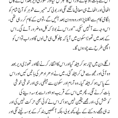
اس سے بات ہو جائے اور اس کا نمبر مل گیا اور تھوڑی دیر بعد اس نے کال
اٹھائی اور اٹھاتے ہی معافی مانگنے لگی اور بولی کہ “میرے شوہر کو آج شام کو
ہنگامی کام سے نکلنا پڑا اور وہ دو دن بعد آئیں گے، تو ان کے کام کر رہی تھی،
اس وجہ سے آ نہیں سکی۔” اور اس نے بولا کہ کل وہ ضرور آئے گی۔ اس
کے بعد میں تھوڑا سکون میں آیا کہ چلو کل ہی مل لوں گا اور اب تو اس کو
اچھی طرح سے چودوں گا۔
اگلے دن میں تیار ہو کر بیٹھ گیا اور اس کا انتظار کرنے لگا اور تھوڑی دیر بعد
وہ آئی اور مجھ سے مل کر بیٹھ گئی۔ میں نے ادھر ادھر کی باتیں کیں اور اس
کے پاس ہو کر بیٹھ گیا۔ وہ آرام اور سکون سے بیٹھی رہی اور خوشی خوشی
بات کرنے لگی۔ پھر میں اس کے قریب ہوا اور اسے بوسہ دینے کی
کوشش کی، اور مجھے یقین نہیں ہوا کہ اس نے کوئی بھی حرکت نہیں کی اور
نہ ہی مجھے روکنے کے لیے کچھ بولی، بلکہ آنکھیں بند کر کے بوسہ لینے لگی اور