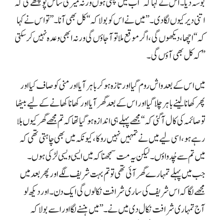
بوسہ دیا۔ اس نے کہا کہ “اب میں چلتی ہوں ورنہ میری ساس پوچھے گی کہ
اتنی دیر کیوں لگا دی۔” میں نے اس کو بولا کہ “کل بھی آنا۔” تو اس نے کہا
کہ “اچھا، دیکھوں گی، اگر موقع ملا تو آ جاؤں گی ورنہ ابھی وعدہ نہیں کر سکتی
کہ کل بھی آؤں گی۔”
میں اس کے بعد واش روم گیا اور تازہ ہو کر باہر آیا اور منی کو صاف کیا اور
پھر کھانا لینے باہر چلا گیا اور اس کے بعد گھر آیا اور کھانا کھانے کے لیے بیٹھا
تو صائمہ کی کال آ گئی کہ “مجھے پہلے ہی اندازہ ہو گیا تھا کہ تم مجھے گھر کیوں بلا
رہے ہو، اسی لیے میں نے تمہیں نہیں روکا، کیونکہ میں بھی چاہتی تھی کہ
میں تم سے چُدواؤں۔ لیکن یہ مت سمجھنا کہ میں ایسی ویسی لڑکی ہوں۔
جب میں پہلے تمہارے گھر آئی تھی تو تم بہت شریف لگے اور پھر بعد میں
مجھے لگا کہ اس شریف کی ساری شرافت نکالوں گی ایک دن۔ اور دیکھ لو
آج تمہاری شرافت نکال دی میں نے۔” میں ہنسنے لگا اور اسے بولا کہ