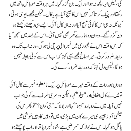
گی، لیکن ایسا کچھ نہ ہوا اور ایک دن گزر گیا۔ میں ہر وقت موبائل ہاتھ میں
رکھتا اور چیک کرتا کہ کہیں اس کا میسج آیا ہے یا کال۔ لیکن مجھے مایوسی ہوتی،
کیونکہ نہ ہی اس کا کوئی میسج آیا اور نہ ہی کال آئی۔ ایسے ہی دیکھتے دیکھتے دو
دن گزر گئے۔ دو دن وہ ہمارے گھر بھی نہیں آئی۔ اس کے بعد میں سمجھ گیا
کہ اس وقت اس نے مجبوری میں نمبر والی پرچی لی ہوگی، ورنہ اب تک وہ
رابطہ ضرور کرتی۔ میرا دماغ مجھے یہی کہتا کہ اب اس سے کوئی رابطہ نہیں
ہوگا، لیکن دل کہتا کہ وہ رابطہ ضرور کرے گی۔
دو دن بعد رات کے وقت میرے موبائل پر ایک نامعلوم نمبر سے کال آئی
تو میں نے کال اٹھائی اور “ہیلو” کہا، لیکن دوسری طرف سے کوئی جواب
نہیں آیا۔ میں نے دوبارہ “ہیلو” کہا اور بولا کہ “جی کون؟” تو پھر اس کی
میٹھی آواز جیسے ہی میرے کان میں پڑی، میں تو وہیں کا وہیں خوشی میں
پاگل ہو گیا۔ اس نے بولا کہ “مرضی ہے، خود نمبر دیا تھا اور اب پوچھتے ہو