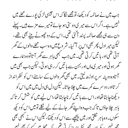
نہیں ہے۔ اگر اس سے میری دوستی ہو جائے تو میرے مزے ہیں۔ پہلے
دن سے ہی مجھے صائمہ پسند آ گئی تھی۔ اس کے دو چھوٹے بیٹے بھی تھے،
لیکن میرا دل پھر بھی اس پر آ گیا۔ شروع میں وہ سب محلے والوں کے گھر
آتی تھی اور باتیں کرتی تھی۔ میں جب کبھی باہر سے گھر آتا تو وہ ہمارے
گھر ہوتی اور میری ماں اور بہن سے باتیں کر رہی ہوتی، لیکن جب بھی میں
آتا وہ دوپٹہ سر پر اوڑھ لیتی۔ میں بھی گھر والوں کے سامنے اس کو نظر انداز
کرتا اور دوسرے کمرے میں چلا جاتا۔ لیکن دل ہی دل میں میں اس کو
دیکھنا چاہتا تھا اور اس سے باتیں کرنا چاہتا تھا، اس لیے میں کوشش کرتا کہ
باہر چلا جاؤں تاکہ جب وہ اپنے گھر جانے کے لیے نکلے تو میں اس کو دیکھ
سکوں۔ وہ باہر نکلتی اور میں پیچھے سے اس کو دیکھتا، لیکن اس نے کبھی بھی