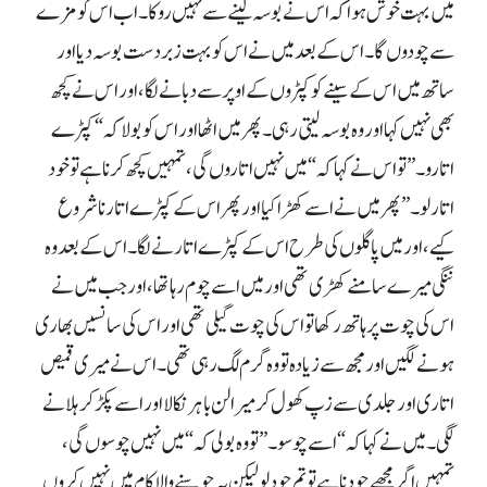
میں بہت خوش ہوا کہ اس نے بوسہ لینے سے نہیں روکا۔ اب اس کو مزے
سے چودوں گا۔ اس کے بعد میں نے اس کو بہت زبردست بوسہ دیا اور
ساتھ میں اس کے سینے کو کپڑوں کے اوپر سے دبانے لگا، اور اس نے کچھ
بھی نہیں کہا اور وہ بوسہ لیتی رہی۔ پھر میں اٹھا اور اس کو بولا کہ “کپڑے
اتارو۔” تو اس نے کہا کہ “میں نہیں اتاروں گی، تمہیں کچھ کرنا ہے تو خود
اتار لو۔” پھر میں نے اسے کھڑا کیا اور پھر اس کے کپڑے اتارنا شروع
کیے، اور میں پاگلوں کی طرح اس کے کپڑے اتارنے لگا۔ اس کے بعد وہ
ننگی میرے سامنے کھڑی تھی اور میں اسے چوم رہا تھا، اور جب میں نے
اس کی چوت پر ہاتھ رکھا تو اس کی چوت گیلی تھی اور اس کی سانسیں بھاری
ہونے لگیں اور مجھ سے زیادہ تو وہ گرم لگ رہی تھی۔ اس نے میری قمیص
اتاری اور جلدی سے زپ کھول کر میرا لن باہر نکالا اور اسے پکڑ کر ہلانے
لگی۔ میں نے کہا کہ “اسے چوسو۔” تو وہ بولی کہ “میں نہیں چوسوں گی،
تمہیں اگر مجھے چودنا ہے تو تم چود لو لیکن یہ چوسنے والا کام میں نہیں کروں