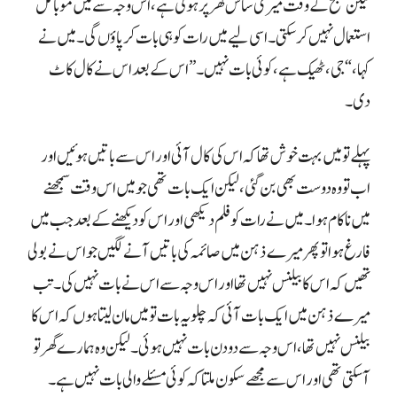
لیکن صبح کے وقت میری ساس گھر پر ہوتی ہے، اس وجہ سے میں موبائل
استعمال نہیں کر سکتی۔ اسی لیے میں رات کو ہی بات کر پاؤں گی۔ میں نے
کہا، “جی، ٹھیک ہے، کوئی بات نہیں۔” اس کے بعد اس نے کال کاٹ
دی۔
پہلے تو میں بہت خوش تھا کہ اس کی کال آئی اور اس سے باتیں ہوئیں اور
اب تو وہ دوست بھی بن گئی، لیکن ایک بات تھی جو میں اس وقت سمجھنے
میں ناکام ہوا۔ میں نے رات کو فلم دیکھی اور اس کو دیکھنے کے بعد جب میں
فارغ ہوا تو پھر میرے ذہن میں صائمہ کی باتیں آنے لگیں جو اس نے بولی
تھیں کہ اس کا بیلنس نہیں تھا اور اس وجہ سے اس نے بات نہیں کی۔ تب
میرے ذہن میں ایک بات آئی کہ چلو یہ بات تو میں مان لیتا ہوں کہ اس کا
بیلنس نہیں تھا، اس وجہ سے دو دن بات نہیں ہوئی۔ لیکن وہ ہمارے گھر تو
آ سکتی تھی اور اس سے مجھے سکون ملتا کہ کوئی مسئلے والی بات نہیں ہے۔