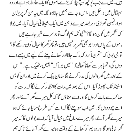
ہیں۔ میں نے جب پوچھا تو پتا چلا کہ بڑے ماموں کا ایک حادثہ ہوا ہے اور وہ
ہسپتال میں داخل ہیں، اس وجہ سے ہمیں جانا ہوگا۔ میں یہ سن کر پریشان
ہوا، لیکن تھوڑی دیر بعد میرے ذہن میں ایک شیطانی خیال آیا۔ میں بولا
کہ “گھر میں کون ہوگا؟” کیونکہ ہم لوگ تو دوسرے شہر جا رہے ہیں
ماموں کے پاس اور ابو بھی گھر پر نہیں ہیں، تو پھر گھر کا خیال کون رکھے گا؟
تو امی بولی کہ “تم ایسا کرو کہ رک جانا اور کھانے پینے کے لیے میں پیسے دے
دوں گی، تم باہر سے کھانا کھا لینا۔” میں بولا کہ “چلیں، ٹھیک ہے۔” اس
کے بعد میں گھر والوں کی مدد کرنے لگا سامان پیک کرنے میں اور ان کو بس
اسٹینڈ تک چھوڑ آیا۔ اس کے بعد میں رات کا انتظار کرنے لگا کہ رات کو
صائمہ سے بات کروں گا اور اسے مناؤں گا کہ کل میرے گھر آئے اور پھر
اسے چود دوں گا۔ میں اب سوچنے لگا کہ اسے کس طرح منایا جائے کہ وہ
میرے گھر آئے، پھر میرے دماغ میں خیال آیا کہ اسے بولوں گا کہ میرا
گھر خالی ہوگا اور دوپہر کو کھانے کے وقت وہ میرے گھر آ جائے تاکہ ہم