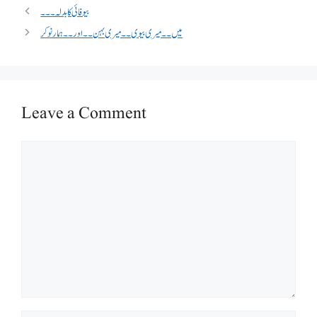
بیوفائی کا بدلہ ۔۔۔
میں ۔۔میری بیوی۔۔میری بہن ۔۔اور ۔۔ہمار نوکر
Leave a Comment
Comment