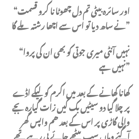
“اور سائرہ بیٹی تم دل چھوٹا نا کرو قسمت
نے ساھ دیا تو اس سے اچھا رشتہ ملے گا”
“نہیں آنٹی میری جوتی کو بھی ان کی پروا
نہیں ہے”
کھانا کھانے کے بعد میں اکرم کو لیکے اڈے
پر چلا گیا دو سیٹیں بک کیں زات گیارہ بجے
والی گاڑی پر اس کے بعد ھم واپس گھر
آگئے وہاں سب بیٹھے چائے پی رہے تھے