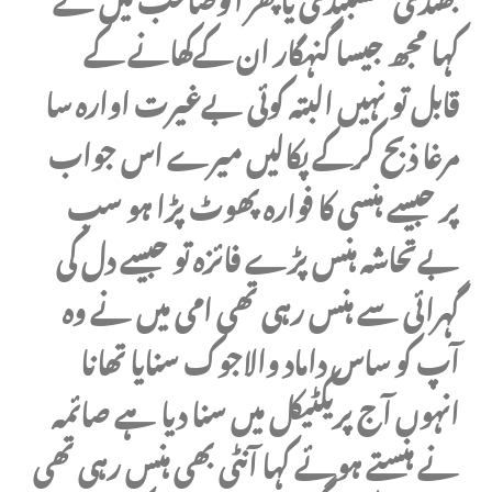
کہا مجھ جیسا گنہگار ان کےکھانے کے
قابل تو نہیں البتہ کوئی بےغیرت اوارہ سا
مرغا ذبح کرکے پکالیں میرے اس جواب
پر جیسے ہنسی کا فوارہ پھوٹ پڑا ہو سب
بےتحاشہ ہنس پڑے فائزہ تو جیسے دل کی
گہرائی سے ہنس رہی تھی امی میں نے وہ
آپ کو ساس داماد والاجوک سنایا تھانا
انہوں آج پریکٹیکل میں سنا دیا ہے صائمہ
نے ہنستے ہوئے کہا آنٹی بھی ہنس رہی تھی