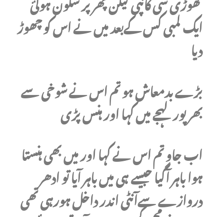
تھوڑی سی کانپی لیکن پھر پر سکون ہوگئ
ایک لمبی کس کےبعد میں نے اس کو چھوڑ
دیا
بڑے بدمعاش ہو تم اس نے شوخی سے
بھر پور لہجے میں کہا اور ہنس پڑی
اب جاو تم اس نے کہا اور میں بھی ہنستا
ہوا باہر آگیا جیسے ہی میں باہر آیا تو ادھر
دروازے سےآنٹی اندر داخل ہورہی تھی