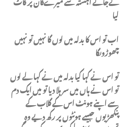
لےجاکے اہستہ سے میرےکان پر کاٹ
لیا
اب تو اس کا بدلہ میں لوں گا نہیں تو نہیں
چھوڑوںگا
تو اس نے کہا کیا بدلہ میں نے کہا لے لوں
تو اس نے ہاں میں سر ہلا دیا تو میں ایک دم
سے اپنے ہونٹ اس کے گلاب کے
پنکھڑیوں جیسے ہونٹوں پر رکھ دیے وہ