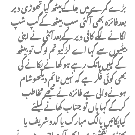
بڑے کمرے میں جاکےبیٹھ گیا تھوڑی دیر
بعدفائزہ بھی آگئی سب بیٹھ کےگپ شپ
لگانے لگے کافی دیر کےبعدآنٹی نے اپنی
بیٹیوں سے کہا اے لڑکیو تم لوگ تو بیٹھ
کے گپیں ہانک رہے ہو کھانے پکانے کی
بھی کوئی فکر ہے کہ نہیں ٹائم دیکھوشام
ہونےوالی ہے فائزہ نے مجھے مخاطب
کرکے کہا ہاں تو جناب کھانے کیلئے
کیاپکائیں پالک مبارک یا کدوشریف یا
بھنڈی نقشبندی یاپھر آلوصاحب میں نے