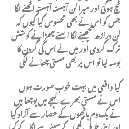
ٹچ ہوگئ اور میرا لن آہستہ آہستہ اٹھنے لگا
جس کو اس نے بھی محسوس کیا کیوں کہ
لن دراڑھ مچھبنے لگا اسنے چھڑانے کوشش
ترک کردی اور میں نے اس کی گردن کا
بوسہ لیا تو اس پر بھی مستی چھانے لگی
کیا واقعی میں بہت خوب صورت ہوں
اس نے مستی بھرے لہجے میں پوچھا میں
نے یک دم ہاتھوں کے حصار سے آزاد کیا
اور اپنی طرف گھما کے سینے سے لگا کے کہا