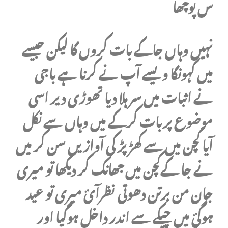
س پوچھا
نہیں وہاں جاکے بات کروں گا لیکن جیسے
میں کہونگا ویسے آپ نے کرنا ہے باجی
نے اثبات میں سر ہلا دیا تھوڑی دیر اسی
موضوع پربات کرکے میں وہاں سے نکل
آیا کچن میں سے کھڑ پڑ کی آوازیں سن کر میں
نے جا کےکچن میں جھانک کر دیکھا تو میری
جان من برتن دھوتی نظرآئ میری تو عید
ہوگئ میں چپکے سے اندر داخل ہوگیا اور