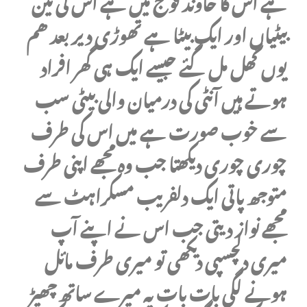
ہے اس کا خاوند فوج میں ہے اس کی تین
بیٹیاں اور ایک بیٹا ہے تھوڑی دیر بعد ھم
یوں گھل مل گئے جیسے ایک ہی گھر افراد
ہوتے ہیں آنٹی کی درمیان والی بیٹی سب
سے خوب صورت ہے میں اس کی طرف
چوری چوری دیکھتا جب وہ مجھے اپنی طرف
متوجھ پاتی ایک دلفریب مسکراہٹ سے
مجھے نواز دیتی جب اس نے اپنے آپ
میری دلچسپی دیکھی تو میری طرف مائل
ہونے لگی بات بات پہ میرے ساتھ چھیڑ