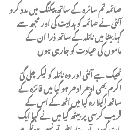
صائمہ تم سائرہ کے ساتھ پیکنگ میں مدد کرو
آنٹی نے صائمہ کو ہدایت کی اور مجھ سے
کہا بیٹا میں نائلہ کے ساتھ ذرا ان کے
ماموں کی عیادت کو جارہی ہوں
ٹھیک ہے آنٹی اور وہ نائلہ کو لیکر چلی گئ
اکرم بھی ادھر ادھر ہو گیا میں فائزہ کے
ساتھ اکیلا رہ گیا میں اٹھ کے اس کے
قریب کرسی پر بیٹھ گیا میں نے کہا ایک
بات کہوں آپ ناراض تو نہیں ہونگی میں