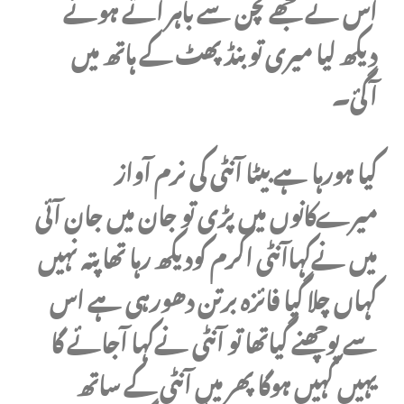
اس نے مجھے کچن سے باہر آتے ہوئے
دیکھ لیا میری تو بنڈ پھٹ کے ہاتھ میں
آگئ۔
کیا ہورہا ہے بیٹا آنٹی کی نرم آواز
میرےکانوں میں پڑی تو جان میں جان آئی
میں نےکہاآنٹی اکرم کودیکھ رہا تھا پتہ نہیں
کہاں چلا گیا فائزہ برتن دھورہی ہے اس
سے پوچھنے گیاتھا تو آنٹی نےکہا آجائے گا
یہیں کہیں ہوگا پھر میں آنٹی کے ساتھ