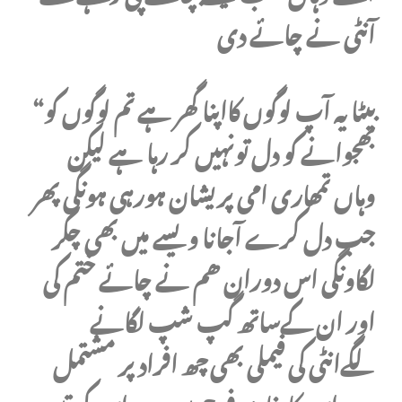
آنٹی نے چائے دی
“بیٹا یہ آپ لوگوں کااپنا گھر ہے تم لوگوں کو
بھجوانے کو دل تونہیں کر رہا ہے لیکن
وہاں تمھاری امی پریشان ہورہی ہونگی پھر
جب دل کرے آجانا ویسے میں بھی چکر
لگاونگی اس دوران ھم نے چائے ختم کی
اور ان کےساتھ گپ شپ لگانے
لگےانٹی کی فیملی بھی چھ افراد پر مشتمل