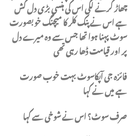
چھاڑ کرنے لگی اس کی ہنسی بڑی دل کش
ہے اس نے پنک کلر کا میچنگ خوبصورت
سوٹ پہنا ہوا تھا جس سے وہ میرے دل
پر اور قیامت ڈھا رہی تھی
فائزہ جی آپکاسوٹ بہت خوب صورت
ہے میں نے کہا
صرف سوٹ؟ اس نے شوخی سے کہا