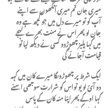
میری جان تم میری آنکھوں سے اپنے
آپ کو تو میرے دل میں جو کچھ ہے وہ
جان لو پھر اس نے منت بھرے لہجے
میں کہا پلیز چھوڑدو کسی نے دیکھ لیا تو
قیامت آجائے گی
ایک شرط پر چھوڑوںگا میرے کان میں کہہ
دو آئ لو یو تواس کو شرارت سوجھی اسنے
کہا اوکے پھر اپنا منہ کان کے پاس