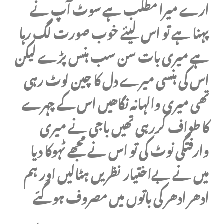
ارے میرا مطلب ہے سوٹ آپ نے
پہنا ہے تو اس لیئے خوب صورت لگ رہا
ہے میری بات سن سب ہنس پڑے لیکن
اس کی ہنسی میرے دل کا چین لوٹ رہی
تھی میری والہانہ نگاھیں اس کے چہرے
کا طواف کررہی تھیں باجی نے میری
وارفتگی نوٹ کی تو اس نے مجھے ٹہوکا دیا
میں نے بےاختیار نظریں ہٹالیں اور ہم
ادھر ادھر کی باتوں میں مصروف ہوگئے