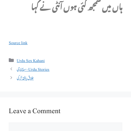
ہاں میں سمجھ گئی ہوں آنٹی نے کہا
Source link
Categories
Urdu Sex Kahani
سہانا باجی – Urdu Stories
طلاق یافتہ لڑکی
Leave a Comment
Comment