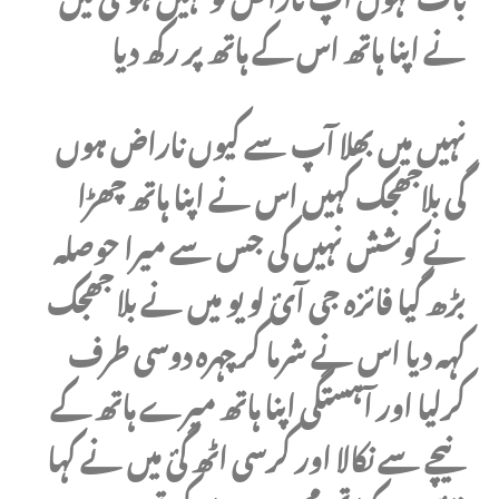
نے اپنا ہاتھ اس کے ہاتھ پر رکھ دیا
نہیں میں بھلا آپ سے کیوں ناراض ہوں
گی بلاجھجک کہیں اس نے اپنا ہاتھ چھڑا
نے کوشش نہیں کی جس سے میرا حوصلہ
بڑھ گیا فائزہ جی آئ لو یو میں نے بلا جھجک
کہہ دیا اس نے شرما کرچہرہ دوسی طرف
کرلیا اور آہستگی اپنا ہاتھ میرے ہاتھ کے
نیچے سے نکالا اور کرسی اٹھ گئ میں نے کہا