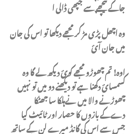
جاکے پیچھے سے جپھی ڈالی ا
وہ اچھل پڑی مڑ کر مجھے دیکھا تو اس کی جان
میں جان آئ
اوہ! تم چھوڑو مجھے کوئ دیکھ لے گا وہ
کسمسائ دکھنا ہے تو دیکھنے دو میں تو نہیں
چھوڑنے والا میں نےہلکا سا جھٹکا
دےکے بازوں کا حصار اور ٹائیٹ کیا
جس سے اس کی گانڈ میرے لن کے ساتھ