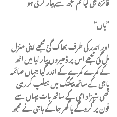
فائزہ جی کیا تم مجھ سے پیار کرتی ہو
“ہاں”
اور اندر کی طرف بھاگ گئ مجھے اپنی منزل
مل گئ مجھے اس پر ڈھیروں پیار ایا میں اٹھ
کے کمرے کمرے کے اندر گیا جہاں صائمہ
باجی کے ساتھ پیکنگ میں ہیلپ کررہی
تھی شہزاد امی کے ساتھ بات یہاں سے
فون پر کروگے یا گھر جا کے باجی نے مجھ