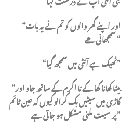
جی آنٹی آپ نے درست کہا
“اور اپنے گھر والوں کو تم نے یہ بات
سمجھانی ھے “
“ٹھیک ہے آنٹی میں سمجھ گیا”
“بیٹا کھانا کھا کے نا اکرم کے ساتھ جاو اور
گاڑی میں سیٹیں بک کرالو کیوں کہ عین ٹائم
پر سیت ملنی مشکل ہو جاتی ہے”