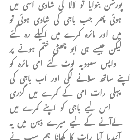
پورشن بنوایا تو لالا کی شادی اسی میں
ہوئی پھر جب باجی کی شادی ہوئی تو
میں اور مائرہ کمرے میں اکیلے رہ گئے
لیکن جیسے ہی ابو چھٹی ختم ہونے پر
واپس سعودیہ لوٹ گئے امی مائرہ کو
اپنے ساتھ سلانے لگی اور اب باجی کی
پہلی رات امی کے کمرے میں گزری
اس لیے باجی کو اپنے کمرے میں
لےآنے کے لیے میرے ذہن میں یہ
آئیدیا آیا رات کا کھانا ہم سب نے