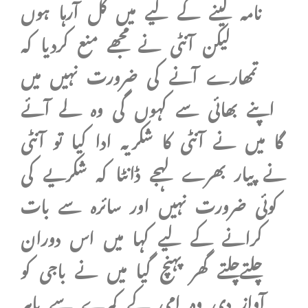
نامہ لینے کے لیے میں کل آرہا ہوں
لیکن آنٹی نے مجھے منع کردیا کہ
تمھارے آنے کی ضرورت نہیں میں
اپنے بھائی سے کہوں گی وہ لے آئے
گا میں نے آنٹی کا شکریہ ادا کیا تو آنٹی
نے پیار بھرے لہجے ڈانٹا کہ شکریے کی
کوئی ضرورت نہیں اور سائرہ سے بات
کرانے کے لیے کہا میں اس دوران
چلتےچلتے گھر پہنچ گیا میں نے باجی کو
آواز دی وہ امی کے کمرے سے باہر