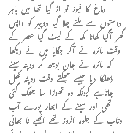
دماغ کا فیوز تو اڑ گیا تھا میں باہر
دوستوں سے ملنے چلا گیا دوپہر کو واپس
گھر آگیا کھانا کھا کے لیٹ گیا عصر کے
وقت مائرہ نے آکر جگایا میں نے دیکھا
کہ مائرہ نے جان بوجھ کر دوپٹہ سینے
ڈھلکا دیا جیسے جھکتے وقت دوپٹہ کھل
جاتاہے کیونکہ وہ تھوڑا سا جھک گئی
تھی اور سینے کے ابھار پورے آب
وتاب کے جلوہ افروز تھے اٹھیے نا بھائی
جان وہ بڑے لاڈ سے بولی باہر چائے