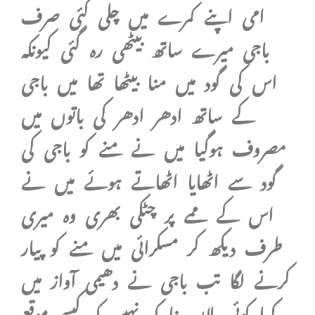
امی اپنے کمرے میں چلی گئی صرف
باجی میرے ساتھ بیٹھی رہ گئی کیونکہ
اس کی گود میں منا بیٹھا تھا میں باجی
کے ساتھ ادھر ادھر کی باتوں میں
مصروف ہوگیا میں نے منے کو باجی کی
گود سے اٹھایا اٹھاتے ہوئے میں نے
اس کے ممے پر چٹکی بھری وہ میری
طرف دیکھ کر مسکرائی میں منے کو پیار
کرنے لگا تب باجی نے دھیمی آواز میں
کہا کوئی پلان بنا کہ نہیں کہ کیسے موقع