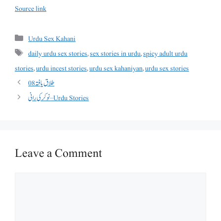
Source link
Categories
Urdu Sex Kahani
Tags
daily urdu sex stories
,
sex stories in urdu
,
spicy adult urdu
stories
,
urdu incest stories
,
urdu sex kahaniyan
,
urdu sex stories
طلاق یافتہ 08
نوکر کی رانی – Urdu Stories
Leave a Comment
Comment