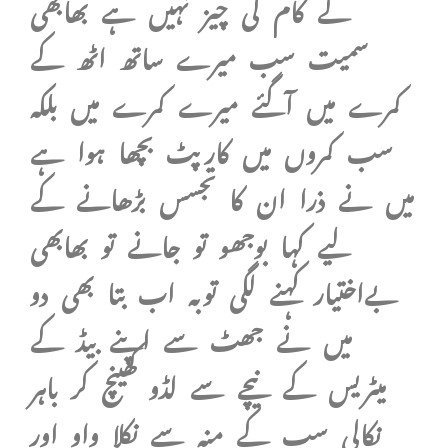
کے کام کی چیز نہیں ہے بھابھی
سمیت سب میرے ساتھ اٹھ کے
کمرے میں آگئے میرے کمرے میں بلکہ
سب کمروں میں کارپٹ بچھا ہوا ہے
میں نے ذرا ان کا تجسس بڑھانے کے
لیے کہا بوجھو تو جانے تو بھابھی
بےاختیار کہنے لگی توبہ اب بتا بھی دو
میں نے جھٹ سے اپنے بیڈ کے
میٹریس کے نیچے سے لڈو کھینچ کر باہر
نکالی سب کے منہ سے نکلا واو اور