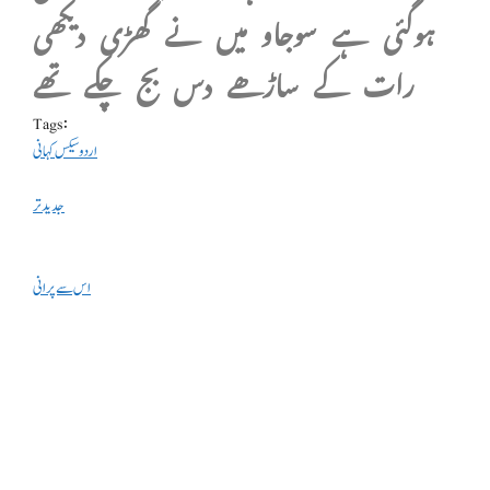
ہوگئی ہے سوجاو میں نے گھڑی دیکھی
رات کے ساڑھے دس بج چکے تھے
Tags:
اردو سیکس کہانی
جدید تر
اس سے پرانی