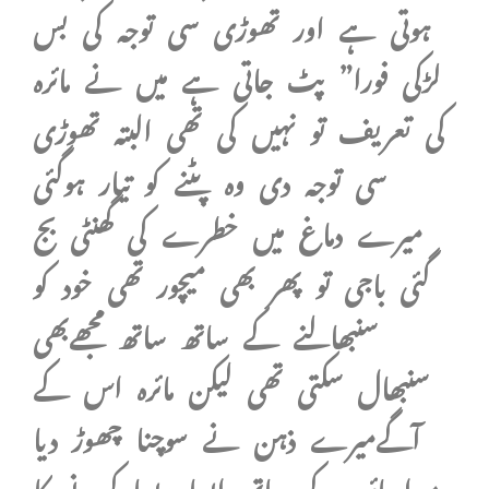
ہوتی ہے اور تھوڑی سی توجہ کی بس
لڑکی فورا” پٹ جاتی ہے میں نے مائرہ
کی تعریف تو نہیں کی تھی البتہ تھوڑی
سی توجہ دی وہ پٹنے کو تیار ہوگئی
میرے دماغ میں خطرے کی گھنٹی بج
گئی باجی تو پھر بھی میچور تھی خود کو
سنبھالنے کے ساتھ ساتھ مجھےبھی
سنبھال سکتی تھی لیکن مائرہ اس کے
آگےمیرے ذہن نے سوچنا چھوڑ دیا
میرا مائرہ کے ساتھ ایسا ویسا کرنے کا