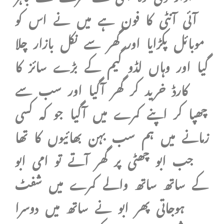
آئی آنٹی کا فون ہے میں نے اس کو
موبائل پکڑایا اور گھر سے نکل بازار چلا
گیا اور وہاں لڈو گیم کے بڑے سائز کا
کارڈ خرید کر گھر آگیا اور سب سے
چھپا کر اپنے کمرے میں آگیا جو کہ کسی
زمانے میں ہم سب بہن بھائیوں کا تھا
جب ابو چھٹی پر گھر آتے تو امی ابو
کے ساتھ ساتھ والے کمرے میں شفٹ
ہوجاتی پھر ابو نے ساتھ میں دوسرا