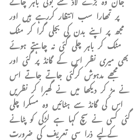
پر تمھارا سب انتظار کررہے ہیں اور
مجھ پر اپنے بدن کی بجلی گرا کر مٹک
مٹک کر باہر چلی گئی نہ چاہتے ہوئے
بھی میری نظر اس کے گانڈ پر گئی اور
مجھے مدہوش کرگئی جاتے جاتے اس
نے مڑ کر دیکھا میں نے گھبرا کر نظریں
اس کی گانڈ سے ہٹائیں وہ مسکرا چلی
گئی کسی نے سچ کہا ہے لڑکی کو پٹانے
کےلیے ذرا سی تعریف کی ضرورت