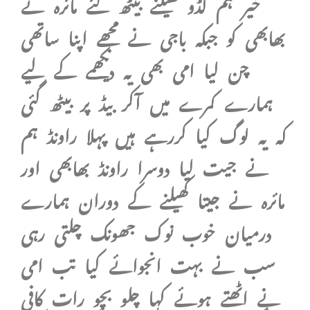
خیر ہم لڈو کھیلنے بیٹھ گئے مائرہ نے
بھابھی کو جبکہ باجی نے مجھے اپنا ساتھی
چن لیا امی بھی یہ دیکھمے کے لیے
ہمارے کمرے میں آکر بیڈ پر بیٹھ گئی
کہ یہ لوگ کیا کررہے ہیں پہلا راونڈ ہم
نے جیت لیا دوسرا راونڈ بھابھی اور
مائرہ نے جیتا کھیلنے کے دوران ہمارے
درمیان خوب نوک جھونک چلتی رہی
سب نے بہت انجوائے کیا تب امی
نے اٹھتے ہوئے کہا چلو بچو رات کافی