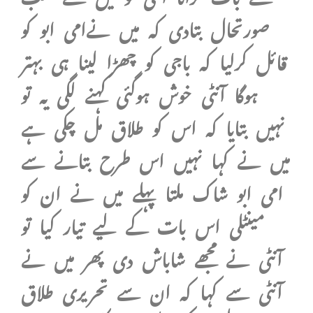
صورتحال بتادی کہ میں نےامی ابو کو
قائل کرلیا کہ باجی کو چھڑا لینا ہی بہتر
ہوگا آنٹی خوش ہوگئی کہنے لگی یہ تو
نہیں بتایا کہ اس کو طلاق مل چکی ہے
میں نے کہا نہیں اس طرح بتانے سے
امی ابو شاک ملتا پہلے میں نے ان کو
مینٹلی اس بات کے لیے تیار کیا تو
آنٹی نے مجھے شاباش دی پھر میں نے
آنٹی سے کہا کہ ان سے تحریری طلاق