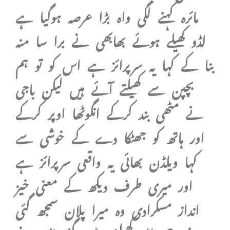
مائرہ کہنے لگی واہ بڑا عرصہ ہوگیا ہے
لڈو کھیلے ہوئے بھابھی نے برا سا منہ
بنا کے کہا یہ سرپرائز ہے اس کو تو ہم
بچپن سے کھیلتے آئے ہیں لیکن باجی
نے مٹھی بند کرکے انگوٹھا اوپر کرکے
اور ہاتھ کو جھٹکا دے کے خوشی سے
کہا ویلڈن بھائی یہ واقعی سرپرائز ہے
اور میری طرف دیکھ کے معنی خیز
انداز مسکرادی وہ میرا پلان سمجھ گئی