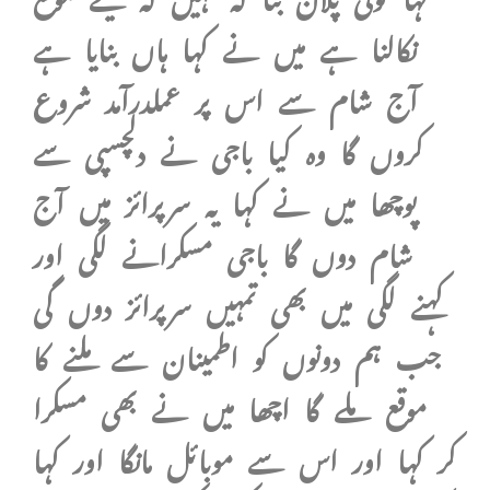
نکالنا ہے میں نے کہا ہاں بنایا ہے
آج شام سے اس پر عملدرآمد شروع
کروں گا وہ کیا باجی نے دلچسپی سے
پوچھا میں نے کہا یہ سرپرائز میں آج
شام دوں گا باجی مسکرانے لگی اور
کہنے لگی میں بھی تمہیں سرپرائز دوں گی
جب ہم دونوں کو اطمینان سے ملنے کا
موقع ملے گا اچھا میں نے بھی مسکرا
کر کہا اور اس سے موبائل مانگا اور کہا