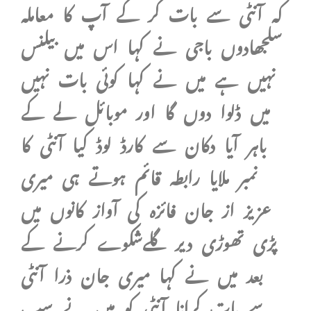
کہ آنٹی سے بات کر کے آپ کا معاملہ
سلجھادوں باجی نے کہا اس میں بیلنس
نہیں ہے میں نے کہا کوئی بات نہیں
میں ڈلوا دوں گا اور موبائل لے کے
باہر آیا دکان سے کارڈ لوڈ کیا آنٹی کا
نمبر ملایا رابطہ قائم ہوتے ہی میری
عزیز از جان فائزہ کی آواز کانوں میں
پڑی تھوڑی دیر گلےشکوے کرنے کے
بعد میں نے کہا میری جان ذرا آنٹی
سے بات کرانا آنٹی کو میں نے سب