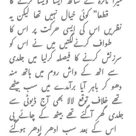
قطعا” کوئی خیال نہیں تھا لیکن یہ
نظریں اس کی ایسی حرکت پر اس کا
طواف کرنےلگتیں میں نے اس کو
سرزنش کرنے کا فیصلہ کرلیا میں جلدی
سے اٹھ کے واش روم میں ہاتھ منہ
دھو کر باہر آیا برآمدے میں سب بیٹھے
تھے خلاف توقع لالا بھی آج ڈیوٹی سے
جلدی گھر آگئے تھے بیٹھ کے چائے پی
اس کے بعد سب ادھر ادھر ہوگئے