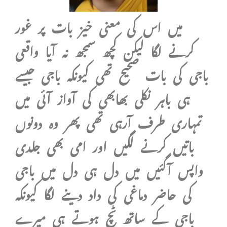
میں اس کی معنی خیز بات پر غور
کرنے لگا لیکن کچھ سمجھ نہ آیا واقعی
باجی کی بات صحیح تھی کیونکہ باجی جیسے
ہی باہر نکلی بھابھی کی آواز آئی میں
تمہاری طرف آرہی تھی پھر وہ دونوں
باتیں کرنے لگیں اور امی بھی جلدی
واپس آگئیں میں دل ہی دل میں باجی
کی حاضر دماغی کی داد دینے لگا کیونکہ
باجی کے ساتھ ٹچ ہوتے ہی میرے