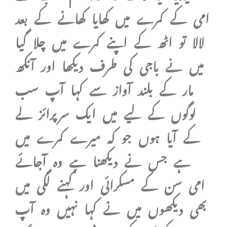
امی کے کمرے میں کھایا کھانے کے بعد
لالا تو اٹھ کے اپنے کمرے میں چلا گیا
میں نے باجی کی طرف دیکھا اور آنکھ
مار کے بلند آواز سے کہا آپ سب
لوگوں کے لیے میں ایک سرپرائز لے
کے آیا ہوں جو کہ میرے کمرے میں
ہے جس نے دیکھنا ہے وہ آجائے
امی سن کے مسکرائی اور کہنے لگی میں
بھی دیکھوں میں نے کہا نہیں وہ آپ