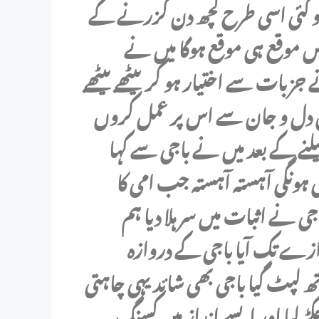
 سو گئی اسی طرح کچھ دن گزرنے کے
س موقع ہی موقع ہوگا میں نے
 جزبات سے اختیار ہو کر بیٹھے بیٹھے
 میں دل و جان سے اس پر عمل کروں
نے کے بعد میں نے باجی سے کہا
ہونگی آہستہ آہستہ جب امی کا
ی نے اثبات میں سر ہلا دیا ہم
زے تک آیا باجی کے دروازہ
 لپٹ گیا باجی بھی شائد یہی چاہتی
ڑ لیا اور ایسے انداز میں کسنگ