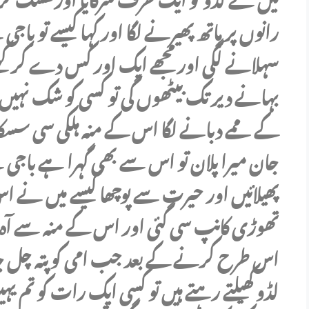
رانوں پر ہاتھ پھیرنے لگا اور کہا کیسے تو باجی 
سہلانے لگی اور مجھے ایک اور کس دے کر کہ
بہانے دیر تک بیٹھوں گی تو کسی کو شک نہیں
کے ممے دبانے لگا اس کے منہ ہلکی سی سسکا
جان میرا پلان تو اس سے بھی گہرا ہے باجی
پھیلائیں اور حیرت سے پوچھا کیسے میں نے اس د
تھوڑی کانپ سی گئی اور اس کے منہ سے آہ نک
اس طرح کرنے کے بعد جب امی کو پتہ چل جا
لڈو کھیلتے رہتے ہیں تو کسی ایک رات کو تم یہ