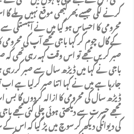
کرنے لگی جیسے پھر کبھی موقع نہیں ملے گا
محرومی کا احساس ہو گیا میں نے آہستگی سے 
کے گال چوم کر کہا باجی مجھے آپ کی محرومی 
صبر کریں مجھے تو اس وقت کہہ رہی تھی کہ ص
باجی نے کہا میں ڈیڑھ سال سے صبر کررہی ہو
جارہا ہے میں نے کہا اتنا صبر کرلیا ہے اب 
ڈیڑھ سال کی محرومی کا ازالہ کردوں گا بس اب 
مجھے حسرت سے دیکھتی ہوئی چلی گئی مجھے با
کی دیوانگی دیکھ کر سوچ میں پڑ گیا کہ اس کے 