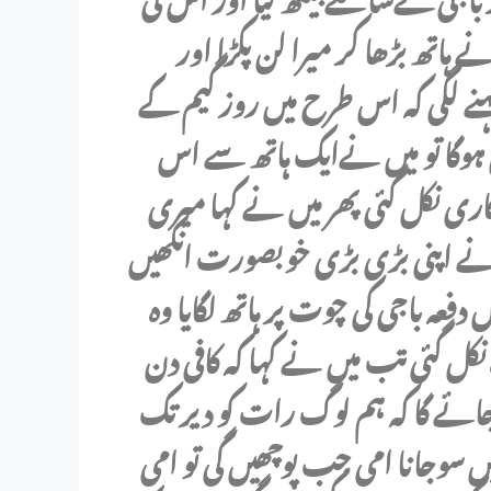
نے ہاتھ بڑھا کر میرا لن پکڑا اور
نے لگی کہ اس طرح میں روز گیم کے
 ہوگا تو میں نےایک ہاتھ سے اس
ری نکل گئی پھر میں نے کہا میری
 نے اپنی بڑی بڑی خوبصورت انکھیں
فعہ باجی کی چوت پر ہاتھ لگایا وہ
ل گئی تب میں نے کہا کہ کافی دن
ئے گا کہ ہم لوگ رات کو دیر تک
یں سوجانا امی جب پوچھیں گی تو امی