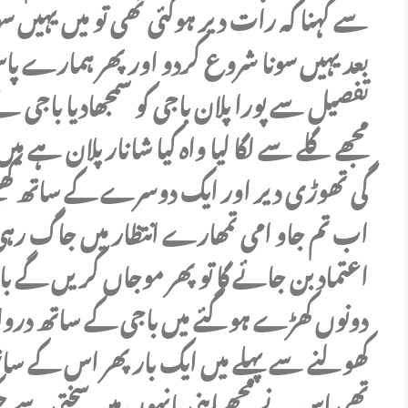
سے کہنا کہ رات دیر ہوگئی تھی تو میں یہیں
بعد یہیں سونا شروع کردو اور پھر ہمارے پا
تفصیل سے پورا پلان باجی کو سمجھادیا باجی نے
مجھے گلے سے لگا لیا واہ کیا شانار پلان ہے
گی تھوڑی دیر اور ایک دوسرے کے ساتھ کھیل
اب تم جاو امی تمھارے انتظار میں جاگ رہی 
اعتماد بن جائے گا تو پھر موجاں کریں گے باج
دونوں کھڑے ہوگئے میں باجی کے ساتھ دروا
کھولنے سے پہلے میں ایک بار پھر اس کے ساتھ
تھی اس نے مجھے اپنی بانہوں میں سختی سے جک