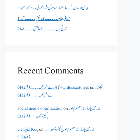
بیوی اور ماں کے سامنے دوست کی شرمگاہ کی رات بھر صحبت
ممانی جان ۔۔۔۔۔۔کا عاشق ۔۔۔۔۔قسط 1
ممانی جان ۔۔۔۔۔۔کا عاشق ۔۔۔۔قسط 2
Recent Comments
گاؤں
on
گاؤں سے شہر تک۔۔۔۔(قسط 44) - Urdusexstories
سے شہر تک۔۔۔۔(قسط 43)
ہماری پیاری سی معصوم اور
on
social media optimization
پاکیزہ بہن۔۔۔(قسط33)
ہماری پیاری سی معصوم اور پاکیزہ بہن۔۔۔
on
Cengiz Koç
(قسط12)