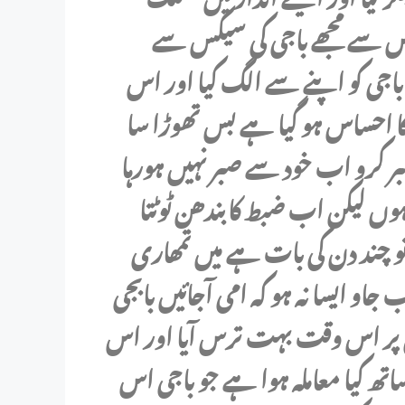
 اس سے مجھے باجی کی سیکس سے
باجی کو اپنے سے الگ کیا اور اس
کا احساس ہو گیا ہے بس تھوڑا سا
بر کرو اب خود سے صبر نہیں ہورہا
ں لیکن اب ضبط کا بندھن ٹوٹتا
تو چند دن کی بات ہے میں تمھاری
جاو ایسا نہ ہو کہ امی آجائیں بابجی
جی پر اس وقت بہت ترس آیا اور اس
ساتھ کیا معاملہ ہوا ہے جو باجی اس