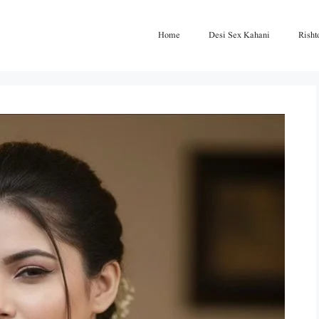
Home
Desi Sex Kahani
Risht