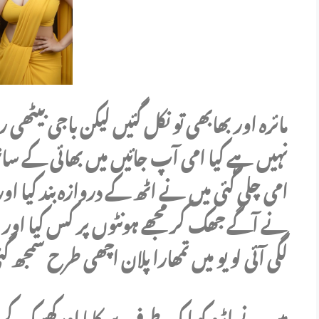
مائرہ اور بھابھی تو نکل گئیں لیکن باجی بیٹھی 
نہیں ہے کیا امی آپ جائیں میں بھائی کے سا
امی چلی گئی میں نے اٹھ کے دروازہ بند کیا او
نے آگے جھک کر مجھے ہونٹوں پر کس کیا اور خ
لگی آئی لو یو میں تمھارا پلان اچھی طرح سمجھ
میں نے لڈو کو ایک طرف سرکایا اورکھسک کر 