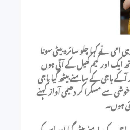
رہی امی نے کہا چلو سائرہ بیٹی سونا
تھ ایک اور گیم کھیل کے آتی ہوں
ر آکے باجی کے سامنے بیٹھ گیا باجی
وشی سے مسکرا کر دھیمی آواز کہنے
 گئی ہوں۔
باجی کےسامنے بیٹھ گیا اور اس کی