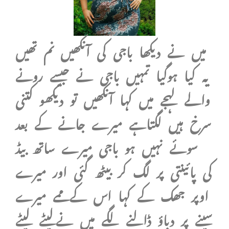
میں نے دیکھا باجی کی آنکھیں نم تھیں
یہ کیا ہوگیا تمہیں باجی نے جیسے رونے
والے لہجے میں کہا آنکھیں تو دیکھو کتنی
سرخ ہیں لگتاہے میرے جانے کے بعد
سوئے نہیں ہو باجی میرے ساتھ بیڈ
کی پائینتی پر لگ کر بیٹھ گئی اور میرے
اوپر جھک کے کہا اس کےممے میرے
سینے پر دباؤ ڈالنے لگے میں نےلیٹے لیٹے