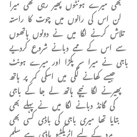
بھی میرے ہونٹوں پھیر رہی تھی میرا
لن اس کی رانوں میں چوت کا راستہ
تلاش کرنے لگا میں نے دونوں ہاتھوں
سے اس کے ممے دبانے شروع کردیے
باجی نے میرا سر پکڑا اور میرے ہونٹ
جیسے کھانے لگی میں اسکی کمر پر ہاتھ
پھیرنے لگا نیچے ہاتھ لے جا کے باجی
کی گانڈ دبانے لگا میں نے پہلے بھی
بتایا تھا میری باجی کی باڈی کسی بھی
مرد کے لیے اٹریکٹیو باڈی ہے سلم