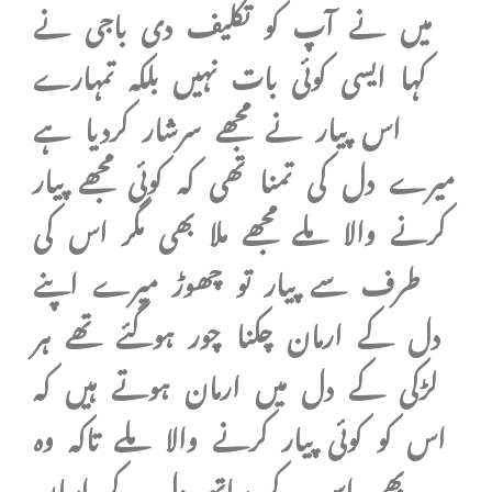
میں نے آپ کو تکلیف دی باجی نے
کہا ایسی کوئی بات نہیں بلکہ تمہارے
اس پیار نے مجھے سرشار کردیا ہے
میرے دل کی تمنا تھی کہ کوئی مجھے پیار
کرنے والا ملے مجھے ملا بھی مگر اس کی
طرف سے پیار تو چھوڑ میرے اپنے
دل کے ارمان چکنا چور ہوگئے تھے ہر
لڑکی کے دل میں ارمان ہوتے ہیں کہ
اس کو کوئی پیار کرنے والا ملے تاکہ وہ
بھی اس کے ساتھ دل کے ارمان