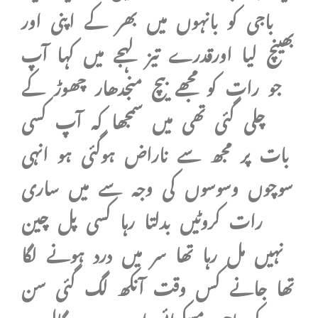
باجی کو بانہوں میں بھر کے اپنی اور
بھینچ لیا اورقدرے تیز لہجے میں کہا آپ
جو رات کو مجھے بیچ منجدھار چھوڑ کے
چلی گئی تھی میں سمجھا کہ آپ کسی
بات پر مجھ سے ناراض ہوگئی ہو انہی
سوچوں وسوسوں کی وجہ سے میں ساری
رات کروٹیں بدلتا رہا کسی پل چین
نہیں مل رہا تھا سر میں درد ہونے لگا
تھا جانے کس وقت آنکھ لگ گئی سن
کے باجی مسکرائی اور میرے گال پر