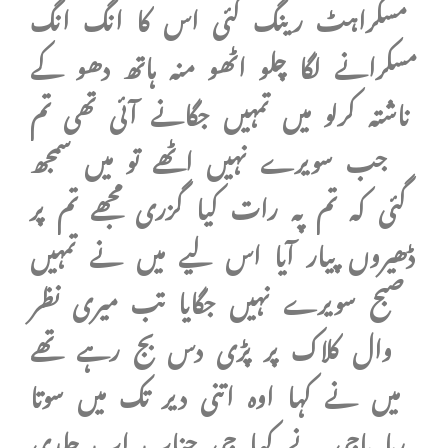
مسکراہٹ رینگ گئی اس کا انگ انگ
مسکرانے لگا چلو اٹھو منہ ہاتھ دھو کے
ناشتہ کرلو میں تمہیں جگانے آئی تھی تم
جب سویرے نہیں اٹھے تو میں سمجھ
گئی کہ تم پہ رات کیا گزری مجھے تم پر
ڈھیروں پیار آیا اس لیے میں نے تمہیں
صبح سویرے نہیں جگایا تب میری نظر
وال کلاک پر پڑی دس بج رہے تھے
میں نے کہا اوہ اتنی دیر تک میں سوتا
رہا باجی نے کہا جی جناب اب جلدی