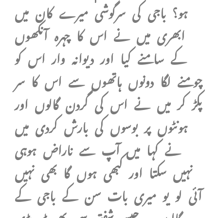
ہو؟ باجی کی سرگوشی میرے کان میں
ابھری میں نے اس کا چہرہ آنکھوں
کے سامنے کیا اور دیوانہ وار اس کو
چومنے لگا دونوں ہاتھوں سے اس کا سر
پکڑ کر میں نے اس کی گردن گالوں اور
ہونٹوں پر بوسوں کی بارش کردی میں
نے کہا میں آپ سے ناراض ہوہی
نہیں سکتا اور کبھی ہوں گا بھی نہیں
آئی لو یو میری بات سن کے باجی کے
گالوں پہ جیسے شفق سی پھوٹ پڑی