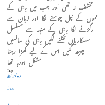
مختلف نہ تھی اور جب میں باجی کے
مموں کے نپل چوسنے لگا اور زبان سے
رگڑنے لگا باجی کے منہہ سے مسلسل
سسکاریاں نکلنے لگیں باجی کی سانسیں
چڑھ گئیں اس کے لیے کھڑا رہنا
مشکل ہورہا تھا
Tags:
اردو سیکس کہانی
جدید تر