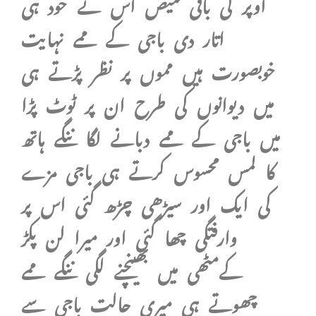
اوپر کی باقی قمیص اس نے خود ہی
اتار دی باجی کے ممے نہایت
خوبصورت ہیں مموں پر نظر پڑتے ہی
میں دیوانوں کی طرح ان پر ٹوٹ پڑا
میں باجی کے ممے دبانے لگا ننگے ہاتھ
کا لمس محسوس کرتے ہی باجی مزے
کی ایک اور سیڑھی چڑھ گئی اس پر
وارفتگی چھا گئی اور میرا لن پکڑ
کےمٹھی میں بھینچنے لگی ننگے ممے
چھوتے ہی میری حالت باجی سے