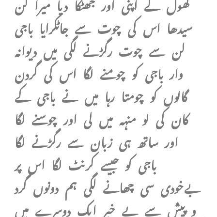
کھول کے اپنی اور جھٹکا دیا میرا لن
سیدھا اس کی چوت سے جاٹکرایا باجی
لن سے چوت رگڑنے لگی میں دیوانہ
وار باجی کو چومنے لگا اس کی گردن
گالوں کو چومتا رہا میں نے باجی کے
کان کی لو منہہ میں لی اور چوسنے لگا
اور ساتھ ہی زبان سے رگڑنے لگا
باجی کو جیسے کرنٹ لگا اس پر
بےخودی سی چھانے لگی ہم دونوں گرد
و پیش سے بے خبر ایک دوسرے میں