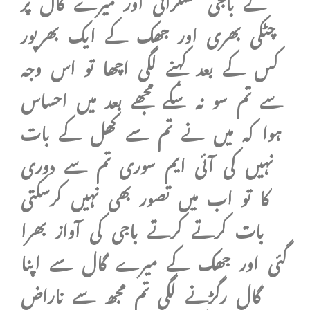
چٹکی بھری اور جھک کے ایک بھرپور
کس کے بعد کہنے لگی اچھا تو اس وجہ
سے تم سو نہ سکے مجھے بعد میں احساس
ہوا کہ میں نے تم سے کھل کے بات
نہیں کی آئی ایم سوری تم سے دوری
کا تو اب میں تصور بھی نہیں کرسکتی
بات کرتے کرتے باجی کی آواز بھرا
گئی اور جھک کے میرے گال سے اپنا
گال رگڑنے لگی تم مجھ سے ناراض