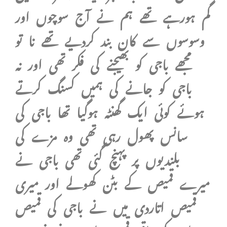
گم ہورہے تھے ہم نے آج سوچوں اور
وسوسوں سے کان بند کردیے تھے نا تو
مجھے باجی کو بھیجنے کی فکر تھی اور نہ
باجی کو جانے کی ہمیں کسنگ کرتے
ہوئے کوئی ایک گھنٹہ ہوگیا تھا باجی کی
سانس پھول رہی تھی وہ مزے کی
بلندیوں پر پہنچ گئی تھی باجی نے
میرے قمیص کے بٹن کھولے اور میری
قمیص اتاردی میں نے باجی کی قمیص