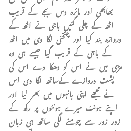
بھابھی اور مائرہ دس بجے کے قریب
اٹھ کے چلی گئیں باجی نے اٹھ کے
دروازہ بند کیا اور چٹخنی لگا دی میں اٹھ
کے باجی کے قریب گیا جیسے ہی وہ
مڑی میں نے اس کو دھکا دے اس کی
پشت دروازے کےساتھ لگا دی اس
نے مجھے اپنی بانہوں میں بھر لیا اور
اپنے ہونٹ میرے ہونٹوں پر رکھ کے
زور زور سے چومنے لگی ساتھ ہی زبان