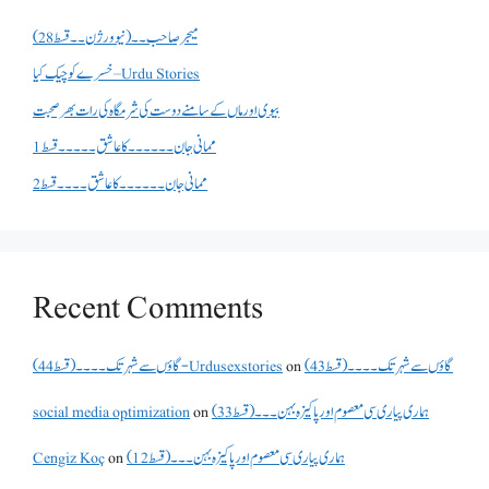
میجر صاحب۔۔( نیو ورژن ۔۔قسط 28)
خسرے کو چیک کیا – Urdu Stories
بیوی اور ماں کے سامنے دوست کی شرمگاہ کی رات بھر صحبت
ممانی جان ۔۔۔۔۔۔کا عاشق ۔۔۔۔۔قسط 1
ممانی جان ۔۔۔۔۔۔کا عاشق ۔۔۔۔قسط 2
Recent Comments
گاؤں سے شہر تک۔۔۔۔(قسط 43)
on
گاؤں سے شہر تک۔۔۔۔(قسط 44) - Urdusexstories
ہماری پیاری سی معصوم اور پاکیزہ بہن۔۔۔(قسط33)
on
social media optimization
ہماری پیاری سی معصوم اور پاکیزہ بہن۔۔۔(قسط12)
on
Cengiz Koç