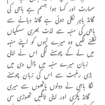
سمارٹ اور کسا ہوا جسم ہے باجی کی
گانڈ باہر نکلی ہوئی ہے گانڈ دبانے سے
باجی کی منہہ سے لذت بھری سسکیاں
نکلنے لگیں وہ میرے لبوں کو اپنے منہہ
میں لے کے چوسنے لگی اس نے اپنی
زبان میرے منہہ میں ڈال دی میں
بڑی رغبت سے اس کی زبان چوسنے
لگا باجی نے دونوں ہاتھوں سے میری
گانڈ پکڑی اور اپنی ٹانگیں تھوڑی سی