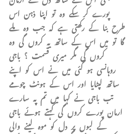
پورے کر سکے وہ تو اپنا ذہن اس
طرح بنا کے رکھتی ہے کہ جب وہ ملے
گا تو میں اس کے ساتھ یہ کروں گی وہ
کروں گی مگر میری قسمت ؟ باجی
روہانسی ہو گئی میں نے اس کو اپنے
ساتھ لپٹایا اور اس کے ہونٹ چومے
تب باجی نے کہا میں تم پہ سارے
ارمان پورے کروں گی کہتے ہوئے باجی
کے لبوں پر دل کو موہ لینے والی