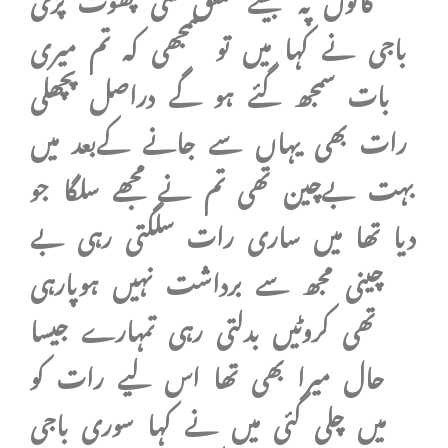
باجی نے کہا میں تو سمجھی کہ تم میری
بات سمجھ گئے ہو گے دراصل پچھلی
رات بھی یہاں سے جانے کےبعد میں
بہت بےچین تھی تم نے مجھے سلگا جو
دیا تھا میں ساری رات سلگتی رہی بے
چینی مجھ سے برداشت نہیں ہوپارہی
تھی کروٹیں بدلتی رہی تمہارے جیسا
حال میرا بھی تھا اس لیے رات کو
میں چلی گئی میں نے کہا سوری باجی