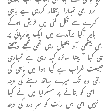
کرو امی تمہارا انتظار کررہی ہے باجی
کمرے سے نکل گئی میں فریش ہوکے
باہر آگیا برآمدے میں ایک چارپائی پر
امی بیٹھی آلو چھیل رہی تھی مجھے دیکھتے
ہی کہا آ بیٹا سائرہ کہہ رہی ہے تمہاری
طبیعت خراب ہے کیا ہوا میں باجی کی
اتنی دیر تک میرے ساتھ رہنے کی وجہ
امی کو بتانے پر مسکرایا میں نے کہا
نہیں امی بس رات کو سر درد کی وجہ