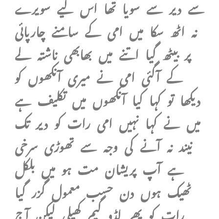
سے دیر سے سویا تھا اس لیے سویرے
نہ اٹھ سکا میں امی کے سامنے چارپائی
پر بیٹھ گیا اتنے میں بھابھی ناشتہ لے
کے آگئی امی نے میری آنکھوں کو
دیکھا تو کہا کیا آنکھوں میں تکلیف ہے
میں نے کہا نہیں امی رات کو دیر تک
نیند نہ آنے کی وجہ سے تھوڑی سرخی
ہے آپ پریشان مت ہو میں بلکل
ٹھیک ہوں دن حسب معمول گزر گیا
رات کو پھر لڈو گیم کھیلی لیکن آج