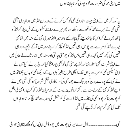
میں اپنی مما کی ضرورت خود پوری کرنا چاہتا ہوں
یہ کہہ کر میں نے اپنی پینٹ اتار دی ممی کو کس کرنے کے دوران لنڈ میں ہوشیاری آگئی
تھی ممی نے میرے لنڈ کو غور سے دیکھا اور پھر میرے سامنے گھٹنوں کے بل بیٹھ کر لنڈ کو
ہاتھ میں لے کر اس کا جائزہ لینے لگی چند لمحے بعد میرا لنڈ میری ممی کے منہ میں تھا ممی
میرے لنڈ کو مزے سے چوس رہی تھیں لنڈ کو پکڑ کر اپنے منہ میں آگے پیچھے ہو رہی
تھیں ممی کچھ نہیں کہہ رہی تھیں بس لنڈ کو چومتی چاٹتی اور منہ میں اندر تک لے جاتی میں
نے اپنی شرٹ بھی اتار دی اور لنڈ چوستی ممی کو بھی پورا ننگا کیا اور بیڈ پر لے آیا میں نے
اپنی سیکسی ممی کو سر سے پاؤں تک اچھی طرح بغیر کپڑوں کے دیکھا ممی کا بدن چکنا تھا میں
نے ممی کے پورے بدن کو ہر جگہ سے چوما ممی کی سسکاری نکلنی شروع ہو گئی تھی میں نے
اپنے لنڈ کو ممی کے بریسٹ سے رگڑا دونوں بریسٹ کے درمیان لنڈ رکھ کر چودا ممی کی بغل
کو چوت بنا کر چودا ممی کی ناف میں لنڈ ڈالنے کی کوشش کی منہ سے لنڈ ٹچ کرتا ہوا پاؤں
تک آیا ممی گرم ہو کر تڑپنے لگی تھی
ممی۔۔۔۔۔۔۔۔۔۔۔۔ ڈال دے میری چوت میں چود ڈال اپنی ماں کو مجھے بتا اپنی جوانی