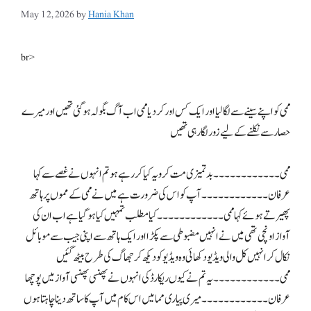
May 12, 2026
by
Hania Khan
br>
ممی کو اپنے سینے سے لگا لیا اور ایک کس اور کر دیا ممی اب آگ بگولہ ہو گئی تھیں اور میرے
حصار سے نکلنے کے لیے زور لگا رہی تھیں
ممی۔۔۔۔۔۔۔۔۔۔۔۔ بدتمیزی مت کرو یہ کیا کر رہے ہو تم انہوں نے غصے سے کہا
عرفان۔۔۔۔۔۔۔۔۔۔۔۔ آپ کو اس کی ضرورت ہے میں نے ممی کے مموں پر ہاتھ
پھیرتے ہوئے کہا ممی۔۔۔۔۔۔۔۔۔۔۔۔ کیا مطلب تمہیں کیا ہو گیا ہے اب ان کی
آواز اونچی تھی میں نے انہیں مضبوطی سے پکڑا اور ایک ہاتھ سے اپنی جیب سے موبائل
نکال کر انہیں کل والی ویڈیو دکھائی وہ ویڈیو کو دیکھ کر جھاگ کی طرح بیٹھ گئیں
ممی۔۔۔۔۔۔۔۔۔۔۔۔ یہ تم نے کیوں ریکارڈ کی انہوں نے پھنسی پھنسی آواز میں پوچھا
عرفان۔۔۔۔۔۔۔۔۔۔۔۔ میری پیاری مما میں اس کام میں آپ کا ساتھ دینا چاہتا ہوں