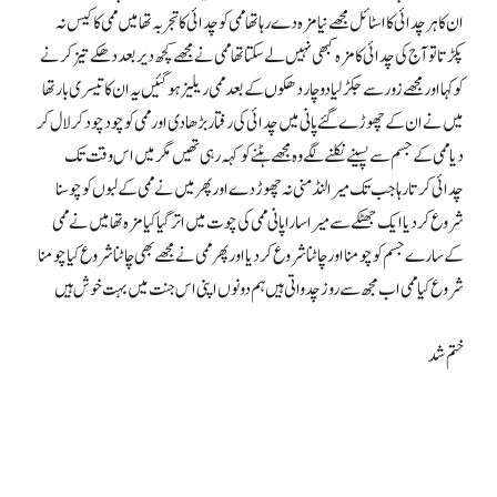
ان کا ہر چدائی کا اسٹائل مجھے نیا مزہ دے رہا تھا ممی کو چدائی کا تجربہ تھا میں ممی کا کیس نہ
پکڑتا تو آج کی چدائی کا مزہ کبھی نہیں لے سکتا تھا ممی نے مجھے کچھ دیر بعد دھکے تیز کرنے
کو کہا اور مجھے زور سے جکڑ لیا دو چار دھکوں کے بعد ممی ریلیز ہو گئیں یہ ان کا تیسری بار تھا
میں نے ان کے چھوڑے گئے پانی میں چدائی کی رفتار بڑھا دی اور ممی کو چود چود کر لال کر
دیا ممی کے جسم سے پسینے نکلنے لگے وہ مجھے ہٹنے کو کہہ رہی تھیں مگر میں اس وقت تک
چدائی کرتا رہا جب تک میرا لنڈ منی نہ چھوڑ دے اور پھر میں نے ممی کے لبوں کو چوسنا
شروع کر دیا ایک جھٹکے سے میرا سارا پانی ممی کی چوت میں اتر گیا کیا مزہ تھا میں نے ممی
کے سارے جسم کو چومنا اور چاٹنا شروع کر دیا اور پھر ممی نے مجھے بھی چاٹنا شروع کیا چومنا
شروع کیا ممی اب مجھ سے روز چدواتی ہیں ہم دونوں اپنی اس جنت میں بہت خوش ہیں
ختم شد