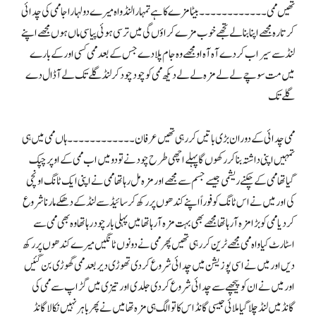
تھیں ممی۔۔۔۔۔۔۔۔۔۔۔۔ بیٹا مزے کا ہے تمہارا لنڈ واہ میرے دولہا راجا ممی کی چدائی
کرتا رہ مجھے اپنا بنا لے تجھے خوب مزے کراؤں گی میں ترسی ہوئی پیاسی ماں ہوں مجھے اپنے
لنڈ سے سیراب کر دے آہ آہ او مجھے وہ جام پلا دے جس کے بعد ممی کسی اور کے بارے
میں مت سوچے لے لے مزہ لے لے دیکھ ممی کو چود چود کر لنڈ گلے تک لے آ ڈال دے
گلے تک
ممی چدائی کے دوران بڑی باتیں کر رہی تھیں عرفان۔۔۔۔۔۔۔۔۔۔۔۔ ہاں ممی میں ہی
تمہیں اپنی داشتہ بنا کر رکھوں گا پہلے اچھی طرح چودنے تو دو میں اب ممی کے اوپر چپک
گیا تھا ممی کے چکنے ریشمی جیسے جسم سے مجھے اور مزہ مل رہا تھا ممی نے اپنی ایک ٹانگ اونچی
کی اور میں نے اس ٹانگ کو فوراً اپنے کندھوں پر رکھ کر سائیڈ سے لنڈ کے دھکے مارنا شروع
کر دیا ممی کو بڑا مزہ آ رہا تھا مجھے بھی بہت مزہ آ رہا تھا میں پہلی بار چود رہا تھا وہ بھی ممی سے
اسٹارٹ کیا واہ ممی مجھے ٹرین کر رہی تھیں پھر ممی نے دونوں ٹانگیں میرے کندھوں پر رکھ
دیں اور میں نے اسی پوزیشن میں چدائی شروع کر دی تھوڑی دیر بعد ممی گھوڑی بن گئیں
اور میں نے ان کو پیچھے سے چدائی شروع کر دی جلدی اور تیزی میں گڑاپ سے ممی کی
گانڈ میں لنڈ چلا گیا ملائی جیسی گانڈ اس کا تو الگ ہی مزہ تھا میں نے پھر باہر نہیں نکالا گانڈ