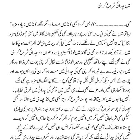
میں چدائی شروع کر دی
ممی۔۔۔۔۔۔۔۔۔۔۔۔ نکالو بس کرو ابھی گانڈ میں مت ڈالو مگر مجھے گانڈ میں زیادہ مزہ آ
رہا تھا میں نے ممی کی ایک نہ سنی اور چودتا رہا اور ممی کی مکھن والی گانڈ میں منی چھوڑ دی مزہ
اتنا آیا کہ بتا نہیں سکتا میں نے دھکے مارنا بند نہیں کیا کچھ دیر میں ہی لنڈ پھر سخت ہو چکا تھا
میں نے آؤ دیکھا نہ تاؤ اور ممی کی گانڈ میں لوڑا گھسیڑ دیا اور دھواں دار چدائی شروع کر دی
ممی نے بھی مجھے اپنے ساتھ کھینچ لیا اور میرا لوڑا گانڈ سے نکال کر اپنی چوت میں ڈالا اور پھر
میں دنیا و مافیہا سے بے خبر ہو کر اپنی ممی کی چدائی میں مست ہو گیا ان کی براؤن چوت اور
چوت کے لپس دیکھ کر دل مچل مچل جاتا تھا ممی کو چودنے کا اپنا الگ ہی مزہ ہے ممی مجھے
چودنا سکھا رہی تھیں اور مزے بھی لے رہی تھیں میں تو ممی کی چدائی میں غرق تھا بار بار
انہیں بانہوں میں بھر لیتا تھا اور چومنا شروع کر دیتا کبھی میں لنڈ پھدی میں ڈالتا اور کبھی
پھدی کو چومنا شروع کر دیتا چودنے کے اس بے ساختہ اور والہانہ انداز پر میری پیاری
سیکسی ممی شرما جاتی تھیں مگر میں انہیں چوم کر پھر گرم کر دیتا تھا میں انہیں گردن سے
چومتا ہوا ناف تک آگیا ممی خوشی سے کھکھلا کر ہنس رہی تھیں مگر میرے لنڈ کے نیچے
تھیں ممی کی چدائی نے مجھے نشہ کرا دیا تھا ممی بہت ہی پیار اور سکون سے چدوا رہی تھیں اور