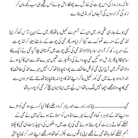
تاکہ روز روز کی اس چوت کی خارش سے چھٹکارا مل جائے بس تجھے ہی سب کچھ مان کر
زندگی گزار دوں گی آجا ماں کو رنڈی بنا دے
ممی بولے جا رہی تھی اور میں ان کے جسم سے کھیل رہا تھا پھر میں نے ان پر ترس کھا کر اپنا
لنڈ ممی کے منہ سے تھوک سے گیلا کرایا اور پھر ممی کی چوت کے سامنے بیٹھ کر لنڈ چوت
کے منہ پر رکھ کر آہستہ سا دباؤ ڈالا لنڈ ممی کی گیلی چوت میں گھستا ہی چلا گیا ممی نے ایک ہلکا
سا جھٹکا لیا پھر نارمل ہو گئیں ممی چدوانے کی ایکسپرٹ تھیں میرے لنڈ سے ان کا کیا ہونے
والا تھا مگر میں آج اپنی ممی کو فل طاقت سے چودنا چاہتا تھا کہ انہیں میرے لنڈ کی طاقت کا
اندازہ ہو جائے میں ممی کو رکھیل بنا کر اپنے لنڈ کا دیوانہ بنانا چاہتا تھا نئے نئے مردوں سے
ممی کا چدوانا مجھے اچھا نہیں لگ رہا تھا اس لیے میں اپنا ایمان بیچ کر ممی کو چود رہا تھا
ممی۔۔۔۔۔۔۔۔۔۔۔۔ بیٹا زور زور سے اندر باہر کرو دھکے لگاؤ کیا کر رہے ہو ممی کو مزے
دو اپنے لنڈ کے جوہر دکھاؤ ممی نے میرے انڈوں کو سہلاتے ہوئے کہا میں نے ممی کے
جھٹکے کھاتے بریسٹ کو چوستے ہوئے ممی کی چوت میں دھکوں کی اسپیڈ بڑھا دی ممی کا چکنا
جسم جھٹکے کھا رہا تھا ممی نے مجھے اپنی ٹانگوں سے جکڑ رکھا تھا اور مجھے اپنے اندر کر لینا چاہتی