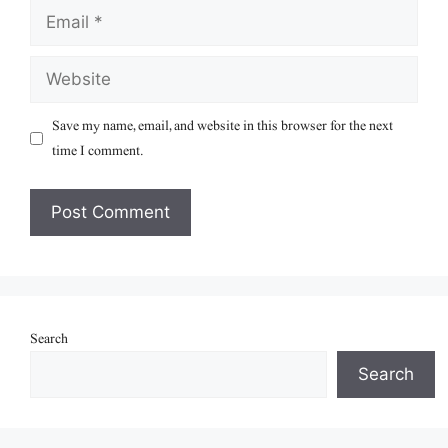
Email
Website
Save my name, email, and website in this browser for the next
time I comment.
Search
Search