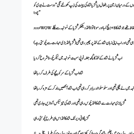
پیروں کے درمیان زمین پر بِٹھال دِیا گُڑیا شاہ کی پینٹ کی زِپ کھولنے لگی”دوست نے بیوی کو
چودا”
 موٹا توانا لنڈ دیکھکر گُڑیا کے مُونہہ سے نِکلے
اوووو WOW
ہی تِھی اور اب اپنی زبان شاہ کے لنڈ پر پھیر رہی تِھی (گُڑیا لنڈ بڑی مہارت سے چُوستی ہے)
اب گُڑیا نے شاہ کے لنڈ کا کُچھ حِصّہ ٹوپی سمیت مُونہہ میں لیکر چُوسنا شروع کردیا
شاہ اب گُڑیا کے سر کو نیچے کی طرف کررہا تھا
 مُونہہ میں لے چُکی تِھی اور سلو سلو اندر باہر کررہی تِھی اب شاہ آنکھیں بند کرکےمزہ کررہا تھا
گُڑیا بڑی مہارت سے شاہ کا لنڈ چُوس رہی تِھی اور شاہ کی تیز سیکس آوازیں جاری تِھی
گڑیا کافی دیر تک شاہ کا لنڈ اس ہی طرح چُوستی رہی
اہ صاحب بیڈ روم میں چلیں شاہ گردن ہِلا کر کھڑا ہو گیا اور دونوں بیڈ روم کی طرف چل دِئیے