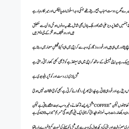
رے گھر پر دوست احباب جمع رہتے تھے جسکی وجہ اسٹُوڈینٹ پالیٹکس اور میرا کاروبار ہے
رنا پڑا البتّہ 5/6 کاروباری کولیگز کبِھی کبھار آتے رہتے جِنمیں شاہ (پرویز علی شاہ) اور ملِک بِلال بِھی شامِل تھے یہ دونوں ہوٹل لائن سے مُتعلِق
ہیں اور دو مُختلِف ہوٹلز کے جی ایمز ہیں
 بچے پشاور میں ہی ہیں اور خُود روزگار کی وجہ سے کراچی میں ہی اکیلا گُلشنِ معمار میں رہتا ہے
اسپیک ہے یہ اپنی فیمیلی کے ساتھ کراچی میں ہی سیٹلڈ ہے کوثر بِھی کبھی کبھار آتی رہتی ہے
گُڑیا بڑی زبردست اور کوآپریٹیو بیوی ہے
دیتی ہے اور خُود ہی بُلاتی ہے چُدائ بھرپُور انجوائے کرتی ہے کبِھی کوئ شکائت نہیں ہوئ
گُڑیا ویسے تو کھانے وغیرہ سب بہت اچھے بناتی ہے لیکن “COFFEE”
ھا نہ رات جب مُوڈ ہُوا چُدائ کرڈالی ایک بیٹی بِھی ہو گئ “مریم” جو اب 30 ماہ کی ہے
ی مصرُوفیت اور بیٹی کی دیکھ بھال کی وجہ سے میں گُڑیا کو پہلے کی نسبت کم ٹائم دے پا رہا تھا