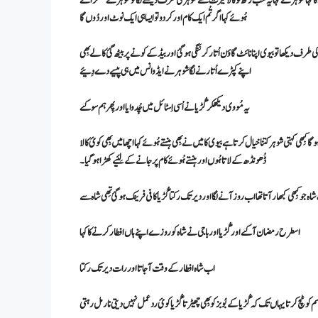
ا کہا شوہر نے کہا یہ سب رکھ لو کالا حیرت سے شوہر کی طرف دیکھنے لگا تو شوہر نے مُسکُراتے
ہُوئے کہا اگر تُم ایک کام اور کردو تو ایسا ہی ایک نوٹ اور دُوں گا
ف دیکھا تو بیوی اپنا نائٹ گاؤن اُتار کر ننگی ہو گئ اور بیڈ کے کونے پر بیٹھ گئ کالے بِھی
اپنے کپڑے اُتارنے لگا شوہر نے ایڈوانس میں ہی پیسے دے دِئیے
یہ مُووی دیکھکر گُڑیا نے اُسی اِسٹائل میں چُدوایا اور پِھر ہم سو گئے
وگا کبِھی کہتی شوہر کتنا خیال کرتا ہے بیوی کا میں نے بِھی ہنستے ہُوئے کہا اچھا میں بِھی کوئ کالا
ڈُھونڈھ کے لاتا ہُوں اور ہنستے ہُوئے کام پر جانے کے لِئیے کھڑا ہو گیا ۔
جو کبِھی کبھار آتا تھا اب روز آنے لگا اور دیر تک رکتا گُڑیا کافی فرینک ہو گئ تِھی شاہ سے
اسطرح رمضان آگئے اور گُڑیا اور باجی نے شاہ کو روزے اپنے ہاں افطار کرنے کا کہا
اب شاہ افطار کے وقت آجاتا اور رات دیر تک رکتا
سم کو ٹچ کرتا یہاں تک کہ گُڑیا کے بُوبز کو بِھی چھیڑتا گُڑیا کوئ ردعمل نہیں دیتی نارمل رہتی