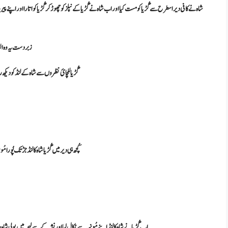
شاہ نے کافی دیر اسطرح سے گُڑیا کو مست کیا اور اب شاہ نے گُڑیا کے نپلز کو چھوڑ کر گُڑیا کو اتارا اور اپنے 
زبردست یہ وہ الفاظ تھے جو شاہ کا 8+ اِنچ لمبا اور
گُڑیا للچائ نظروں سے شاہ کے لنڈ کو دیکھ ر
کُچھ ہی دیر میں گُڑیا شاہ کا لنڈ جڑ تک پُورا
اب گُڑیا نے شاہ کا لنڈ اپنے مُونہہ سے نِکال لیا اور نشہ کے سے لہجہ میں بولی ش