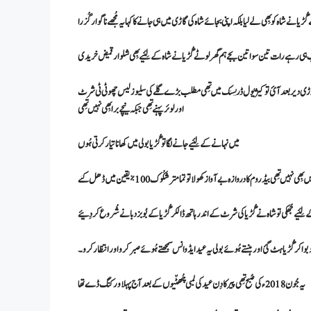
ُڑیا نے شاہ کو بِھی لے لیا بلکہ اپنی بجائے شاہ کی گاڑی میں ہی جانے کا کہا یہ مُجھے ناگوار گُزرا
ہی رہے رات تین سوا تین بجے ہم گھر لوٹے گُڑیا نے شاہ کے لِئیے بِھی شلوار قمیض خریدی
ُڑیا تھوڑی دیر بعد آئ تو کیژیول ڈریسنگ میں تِھی مطلب بڑے گلے کی سلیوزلیس چھوٹی ٹی شرٹ
اور لوئر پہنے تِھی جبکہ نیچے برا بِھی نہیں تِھی
میں نہانے کے لِئیے جانے لگا تو گُڑیا بولی میں کھانا تیار کرتی ہُوں
یں تِھی بیڈ روم کا دروازہ بے آواز کھولا تو تمامتر شکُوک 100% یقین میں ڈھل گئے
 کے لِئیے جُھکی تو شاہ نے گُڑیا کی شرٹ کے اندر ہاتھ ڈالکر گُڑیا کے بُوبز دبانے شُروع کردِئیے
بوا کر گُڑیا ہٹ گئ اور ہنستے ہُوئے بولی یہ عید ایڈوانس سمجھتے ہُوئے صبر کرو اور انتظار کرو۔
یہ جُون 2018ء کی صُبح تِھی پیر کا دِن عید کی لمبی چُھٹّیوں کے بعد آج پہلا ورکنگ ڈے تھا