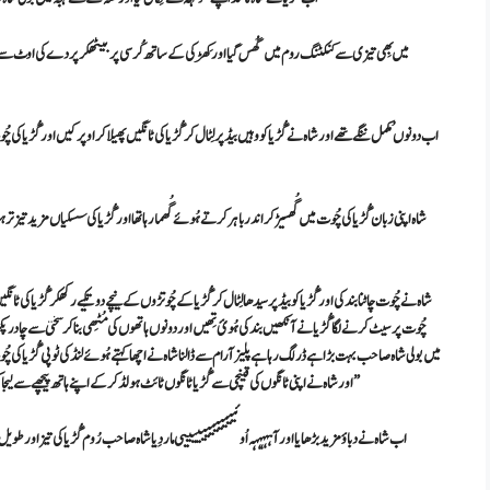
میں بِھی تیزی سے کنکٹنگ روم میں گُھس گیا اور کِھڑکی کے ساتھ کُرسی پر بیٹھکر پردے کی اوٹ سے دیکھنے لگ
اب دونوں مُکمل ننگے تھے اور شاہ نے گُڑیا کو وہیں بیڈ پر لِٹال کر گُڑیا کی ٹانگیں پھیلا کر اوپر کیں اور گُڑیا کی چ
شاہ اپنی زبان گُڑیا کی چُوت میں گُھسیڑ کر اندر باہر کرتے ہُوئے گُھما رہا تھا اور گُڑیا کی سسکیاں مزید تیز تر
شاہ نے چُوت چاٹنا بند کی اور گُڑیا کو بیڈ پر سیدھا لِٹال کر گُڑیا کے چُوتڑوں کے نیچے دو تکِیے رکھکر گُڑیا کی ٹ
چُوت پر سیٹ کرنے لگا گُڑیا نے آنکھیں بند کی ہُوئ تِھیں اور دونوں ہاتھوں کی مُٹِھی بنا کر سختی سے چادر پکڑی
میں بولی شاہ صاحب بہت بڑا ہے ڈر لگ رہا ہے پلیز آرام سے ڈالنا شاہ نے اچھا کہتے ہُوئے لنڈ کی ٹوپی گُڑیا کی چُوت پ
اور شاہ نے اپنی ٹانگوں کی قینچی سے گُڑیا ٹانگوں ٹائٹ ہولڈ کرکے اپنے ہاتھ پیچھے سے لیجا کر گُڑیا کے کندھوں کو مضبُوطی سے پکڑ لیا اب شاہ دباؤ بڑھانے لگا”دوست نے بیوی کو چودا”
اب شاہ نے دباؤ مزید بڑھایا اور آہہہہہہ اُوئییییییییییییی مار دِیا شاہ صاحب رُوم گُڑیا کی تیز اور طویل چ