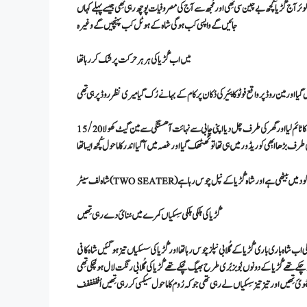
 آج گُڑیا کُچھ بے چین سی تِھی اور مُجھ سے آج کی مصروفیات پوچھ رہی تِھی جیسے پہلے کہاں
جائیں گے واپسی کب ہوگی شاہ کے ہوٹل کب پہنچیں گے وغیرہ
میں اب گُڑیا کی ہر ہر حرکت پر شک کررہا تھا
 اور مین روڈ پر واقع فوٹو کاپئیر کی دُکان پر کام کے بہانے رُک گیا میری نظر روڈ پر ہی تِھی
رے شُبہ کے مُطابِق میں نے شاہ کی گاڑی کو اپنے گھر کی طرف جاتے دیکھا میں نے 20/25 منٹ کا ٹائم لیا اور گھر کی طرف چل دیا اپنی چابی سے نہائت آھستگی سے مین گیٹ کھولا
15/20
طرف بڑھا ابِھی کوریڈور میں ہی تھا تو ٹھٹھک گیا اور غصہ میں آگیا اندر کا ماحول کُچھ ایسا تھا
 کی گود میں بیٹھی ہے اور شاہ گُڑیا کے نپل چوس رہا ہے
شاہ لف سیٹر (TWO SEATER)
گُڑیا کی ہلکی ہلکی سِسکیاں کمرے میں سُنائ دے رہی تِھیں
 اب شاہ باری باری گُڑیا کے گُلابی نپلز چوس رہا تھا اور گُڑیا کی سسکیاں تیز ہو گئیں شاہ کافی
چکے تھے گُڑیا کے دونوں بُوبز بُری طرح بھیگ چُکے تھے گُڑیا کی گُلابی رنگت لال ہو چُکی تِھی
وئ تِھیں اور تیز تیز سِسکیاں لے رہی تھی جو کہ رُوم کا ماحول سیکسی کررہی تِھیں اُفففففف