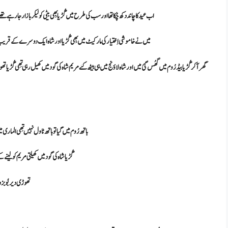
اب عید کا چاند دکھ چُکا تھا اور سب کی طرح میں گُڑیا بِھی بیٹی کو لیکر بازار جارہے تھے گ
میں نے خاموشی اِختیار کی مارکیٹ میں بِھی گُڑیا اور شاہ ایک دوسرے کے قریب 
گھر آکر گُڑیا بیڈ رُوم میں گھُس گئ میں اور شاہ لاؤنج میں ہی بیٹھ گئے مریم شاہ کی گود میں کھیل رہی تِھی گ
باتھ رُوم میں گیا تو باتھ ٹاول نہیں تِھی الماری میں بِھی نہ
گُڑیا شاہ کی گود میں کھیلتی مریم کو لینے
تھوڑی دیر بُوبز د