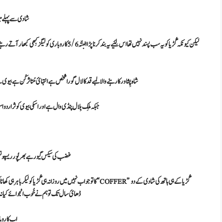
شادی سے پہلے می
لیکن کیونکہ گُڑیا کو یہ سب پسند نہیں تھا اس لِئیے یہ بند ک
شاہ پِشاور کا رہنے والا لمبے قد کا لال گورا شخص ہے انتہائ مُتاثر کُن ہے بیوی
جبکہ ملِک بِلال پنڈی وال ہے اور اسکی بیوی کوثر اردو 
غضب کی سیکس گیور ہے بھرپُور ریسپونس 
گُڑیا کے ہی ہاتھ کی شادی کے دو
کا تو جواب نہیں میں روزانہ ہی گُڑیا کو لیکر باہر ہی کھانا کھاتا ہُوں لیکن “COFFER”
ڈھائ سال تک تو ہم نے خُوب انجوائے کیا نہ دن دیک
اب کاروبار