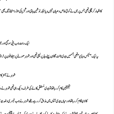
کا اظہار کرچُکی تِھی جس پر میں نے کوئ خاص دھیان نہیں دِیا جبکہ نوشین باجی اور گُڑیا کی انڈراسٹینڈنگ بِھی
گُڑ
ایک رات جب بیٹی سو گئ اور میں او
یہ ایک “سیکس ویڈیو”تِھی جِسمیں بیوی نائٹ گاؤن پہنے بیڈ پر لیٹی تِھی اور شوہر صوفے پر بیٹھا فون پر 
شوہر نے آنٹرکام پ
ٹیکنیشین کام کررہا تھا تو بیوی مُستقل کالے کی طرف دیکھ رہی تِھی شوہر نے دیکھا
کالا اپنا کام کررہا تھا اور میاں بیوی آپس میں مذاق کررہے تھے شوہر نے جب تیسری دفعہ بیوی کو 