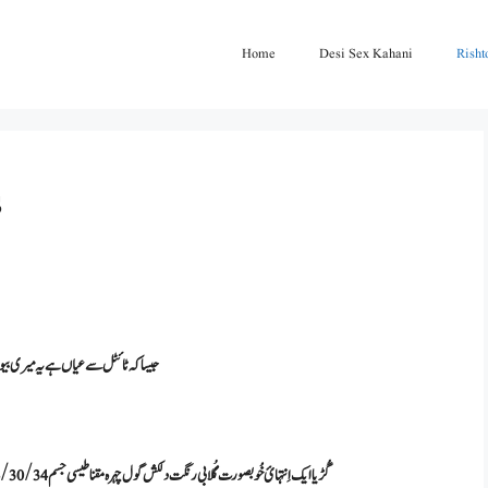
Home
Desi Sex Kahani
Risht
م
جیسا کہ ٹائٹل سے عیاں ہے یہ میری بی
گُڑیا ایک اِنتہائ خُوبصورت گُلابی رنگت دلکش گول چہرہ مقناطیسی جسم 34/30/34 کا فگرز نہائت خُوش اِخلاق و فرینک لڑکی ہے جو بِھی گُڑیا سے ملتا ہے گُڑیا کا ہی ہو رہتا ہے