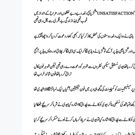
یا کئ دفعہ دبے دبے لفظوں اور مزاح کے انداز میں “UNSATISFACTION”
خُوب تِھی لہذا زندگی بے فِکری سے چل رہی تِھی
باجی نے دو ایک دفعہ دوستوں کی محفل کا ذکر کیا کہ کبِھی کبھار دعوت کردیا کرو اچھا لگتا ہے
ر گُڑیا بِھی بیڈ پر آگئے تو گُڑیا نے ویڈیو لگا کر ایک سی ڈی لگا کر چلائ اور واپس بیڈ پر آ گئ
ٹرائ کررہا تھا بیوی مُستقِل سیکسی نظروں سے شوہر کو دعوت دے رہی تِھی لیکن شوہر فون کال
ٹرائ کررہا تھا فون شائد خراب تھا
ر مینیجمینٹ کو کمپلینٹ کی کُچھ ہی دیر میں فون ٹیکنیشین آ گیا یہ ایک لمبا تڑنگا کالا شیدی تھا
 تو ہاتھ کی مُٹھی بنا کر بیوی کو کالے سے چُدائ کا اشارہ کیا بیوی نے شرما کر سر نیچے جُھکا لیا
کالے سے چُدائ کا اشارہ کیا تو بیوی نے سر ہِلا کر ہاں کرتے ہُوئے مُسکرا کر سر نیچے کر لیا