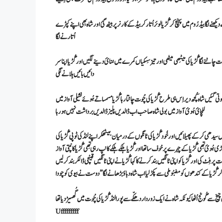
ا بیڈ رُوم میں پہنچ کر گُڑیا لوئر اُتار کر بیڈ کے کارنر پر بیٹھ گئ اور شاہ بِھی اپنے کپڑے
اُتارنے لگا
ُوت چاٹنے لگا گُڑیا کی میٹِھی میٹھی اور تیز سِسکیاں کمرے میں سُنائ دینے لگیں اور گُڑیا اپنا سر
دائیں بائیں ہِلانے لگی
 ہوتی گئیں شاہ کُچھ دیر اِس ہی طرح گُڑیا کی چُوت چاٹتا رہا گُڑیا مسمساتے ہُوئے نشیلی آواز میں
للچائ ہُوئ آواز میں بولی شاہ صاحب اب ڈالدیں پلیز ڈالدیں برداشت نہیں ہو رہا
انگیں سیدھی کرکے پھیلائیں اور خُود گُڑیا کی ٹانگوں کے درمیان بیٹھکر اپنے لنڈ کی ٹوپی گُڑیا کی
 ہُوئ تِھی گُڑیا کے چہرے پر خوف سا تھا اور گُڑیا ہلکے ہلکے کانپ رہی تِھی گُڑیا کانپتی آواز
ر فِٹ کی اور گُڑیا کو اپنی ٹانگیں بند کرنے کا کہا گُڑیا نے اپنی ٹانگیں قینچی ڈالکر بند کرلیں
یخ سے گُونج اُٹھا کیونکہ شاہ نے ایک زوردار دھکّے سے پورا لنڈ گُڑیا کی چُوت میں گُھسیڑ دیا تھا
Ufffffffff