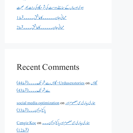
بیوی اور ماں کے سامنے دوست کی شرمگاہ کی رات بھر صحبت
ممانی جان ۔۔۔۔۔۔کا عاشق ۔۔۔۔۔قسط 1
ممانی جان ۔۔۔۔۔۔کا عاشق ۔۔۔۔قسط 2
Recent Comments
گاؤں
on
گاؤں سے شہر تک۔۔۔۔(قسط 44) - Urdusexstories
سے شہر تک۔۔۔۔(قسط 43)
ہماری پیاری سی معصوم اور
on
social media optimization
پاکیزہ بہن۔۔۔(قسط33)
ہماری پیاری سی معصوم اور پاکیزہ بہن۔۔۔
on
Cengiz Koç
(قسط12)