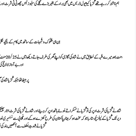
ہم ناشتہ کررہے تھے گُڑیا کیژیول ڈریس میں تِھی براء کے بغیر بڑے گلے کی سلیوزلیس چھوٹی ٹی شرٹ اور لوئر
اِن ہی شکُوک و شُبہات کے ساتھ میں کام کے لِئیے نکل گیا
مِنٹ بعد می
اور بے آواز لاؤنج کی 
پر بیٹھا تھا جبکہ گُڑیا شاہ
شاہ نے گُڑیا کی شرٹ اوپر کی تو گُڑیا نے مُسکراتے ہُوئے ہاتھ اوپر کر دِئیے اور شاہ نے گُڑیا کی شرٹ اتار پھینکی
دیر تک گُڑیا کے نِپلز چُوستا رہا جوکہ سخت ہوکر مینارِ پاکِستان کی طرح کھڑے ہو گئے اور گُلابی سے سُنہری ہُو
گُڑیا نے شِدتِ لُطف سے آنکھیں بند کی ہُ