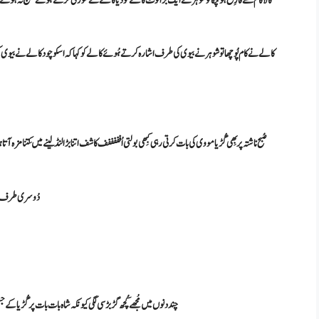
کالا کام سے فارِغ ہو چُکا تو شوہر نے ایک بڑا نوٹ کالے کو دیا کالے نے سوری کرتے ہُوئے چینج نہ ہونے ک
کالے نے کام پُوچھا تو شوہر نے بیوی کی طرف اشارہ کرتے ہُوئے کالے کو کہا کہ اسکو چود کالے نے بیوی کی طر
صُبح ناشتہ پر بِھی گُڑیا مووی کی بات کرتی رہی کبِھی بولتی اُفففففف کاشف اتنا بڑا لنڈ لینے میں کِتنا مزہ آتا ہ
دُوسری طرف شاہ 
چند دنوں میں مُجھے کُچھ گڑبڑ سی لگی کیونکہ شاہ بات بات پر گُڑیا کے ج