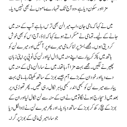
مزا اور سکون دیا ہے، وہ آج تک تمہارے ماموں نے بھی نہیں دیا۔
میں نے کہا کہ مامی جان، اب میرا لن بھی ترس رہا ہے آپ کے منہ میں
جانے کے لیے۔ تو مامی نے مسکراتے ہوئے کہا کہ لاؤ، آج اس کو بھی خوش
کر دیتی ہوں۔ مجھے بستر پر لٹا کر مامی میرے اوپر آ گئیں اور میرے لن کو
ہاتھ میں پکڑ کر پیار سے اپنے منہ میں ڈال لیا اور لن کی ٹوپی پر اپنی زبان
پھیرنے لگیں۔ مجھے بہت مزا آ رہا تھا۔ میں نے سارا لن مامی کے منہ میں
دے دیا اور خود ان کے بڑے آم جیسے بوبز کے ساتھ کھیلتا رہا۔ مامی بہت
پیار سے میرے لن کو کبھی اندر کبھی باہر نکال رہی تھیں۔ پھر تھوڑی دیر
بعد میں ڈسچارج ہونے لگا تو میں نے ان کے منہ سے لن نکال لیا اور ان کے
بوبز کے بیچ رکھ کر بوبز کے ساتھ دبا دیا۔ اور پھر میرے لن نے لاوا نکل دیا
جو سارا میری مامی کے بوبز پر گرا۔