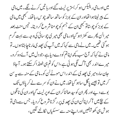
میں اور مامی ریلیکس ہو کر بستر پر لیٹ گئے اور باتیں کرنے لگے۔ میں مامی
کے پیر لیٹا ہوا تھا اور ان کے بوبز کو ساتھ ساتھ چوس رہا تھا۔ کبھی میں مامی
کے بوبز کو چوستا تو کبھی ان کے جسم کو چومنا شروع کر دیتا۔ تیس منٹ بعد
میرا لن پھر سے کھڑا ہو گیا اور مامی بھی میری چوسائی کی وجہ سے بہت گرم
ہو گئی تھیں۔ میں نے مامی سے کہا کہ میں آپ کی پھدی مارنا چاہتا ہوں۔ تو
مامی نے کہا کہ آج سب کچھ اپنا تم کو دے دیا ہے، جو دل میں آئے وہ کرو۔
میرے اندر بھی آگ لگی ہوئی ہے، اس کو تم ہی ٹھنڈا کر سکتے ہو۔ آ جاؤ
جان، مارو میری پھدی کے اندر اس موٹے لن کو۔ مامی کے منہ سے یہ سن
کر میں تو جیسے پاگل سا ہو گیا تھا۔ میں نے ان کو سر سے لے کر پاؤں تک
بوسے دیے اور پھر ان کو سیدھا لٹا کر ان کے اوپر لیٹ گیا اور ان کی ٹانگوں
کے بیچ میں آ کر اپنا لن ان کی پھدی پر رگڑنا شروع کر دیا۔ جس سے مامی تو
ہوش ہی کھو بیٹھیں اور اپنے منہ سے سسکیاں نکالنے لگیں،