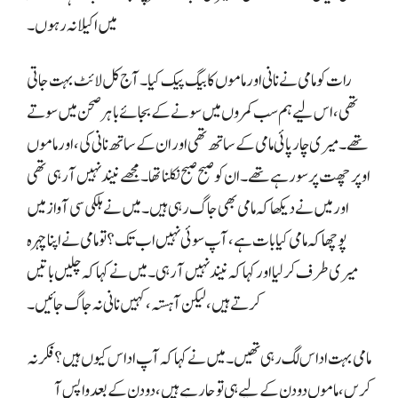
میں اکیلا نہ رہوں۔
رات کو مامی نے نانی اور ماموں کا بیگ پیک کیا۔ آج کل لائٹ بہت جاتی
تھی، اس لیے ہم سب کمروں میں سونے کے بجائے باہر صحن میں سوتے
تھے۔ میری چارپائی مامی کے ساتھ تھی اور ان کے ساتھ نانی کی، اور ماموں
اوپر چھت پر سو رہے تھے۔ ان کو صبح صبح نکلنا تھا۔ مجھے نیند نہیں آ رہی تھی
اور میں نے دیکھا کہ مامی بھی جاگ رہی ہیں۔ میں نے ہلکی سی آواز میں
پوچھا کہ مامی کیا بات ہے، آپ سوئی نہیں اب تک؟ تو مامی نے اپنا چہرہ
میری طرف کر لیا اور کہا کہ نیند نہیں آ رہی۔ میں نے کہا کہ چلیں باتیں
کرتے ہیں، لیکن آہستہ، کہیں نانی نہ جاگ جائیں۔
مامی بہت اداس لگ رہی تھیں۔ میں نے کہا کہ آپ اداس کیوں ہیں؟ فکر نہ
کریں، ماموں دو دن کے لیے ہی تو جا رہے ہیں، دو دن کے بعد واپس آ