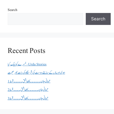
Search
Search
Recent Posts
خسرے کو چیک کیا – Urdu Stories
بیوی اور ماں کے سامنے دوست کی شرمگاہ کی رات بھر صحبت
ممانی جان ۔۔۔۔۔۔کا عاشق ۔۔۔۔۔قسط 1
ممانی جان ۔۔۔۔۔۔کا عاشق ۔۔۔۔قسط 2
ممانی جان ۔۔۔۔۔۔کا عاشق ۔۔۔۔قسط 3