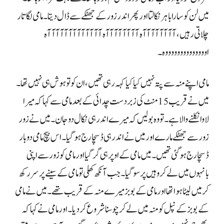
میں لن کو سارا باہر نکالتا اور پھر اندر زور کے جھٹکے سے ڈال دیتا۔ مامی لگاتار
چلاتی رہیں، آآآآآآآآہ آآآآآآآآہ آآآآآآآآآآآآآہ
اووووووووووووووہ۔
مامی اپنے منہ سے پتہ نہیں کیا کیا کہہ رہی تھیں، ان کو تو ہوش ہی نہیں تھا۔
میں نے قریب 15 منٹ کی زبردست چدائی کے بعد مامی سے کہا کہ میرا
لاوا نکلنے والا ہے۔ تو وہ بولیں کہ میرے اندر ہی نکال دو جان۔ میں نے زور
زور سے جھٹکے مارے اور میں نے اندر ہی ڈسچارج ہو گیا۔ اس بیچ مامی دو بار
ڈسچارج ہو گئی تھیں۔ میں مامی کے اوپر ہی گر گیا اور مامی کو زور سے اپنی
بانہوں میں لے کر وہیں پر سو گیا۔ جب آنکھ کھلی تو مامی کے سینے پر سر رکھ
کر میں لیٹا ہوا تھا اور مامی کے بوبز میرے منہ کے قریب تھے۔ میں نے مامی
کے بوبز کے نپل کو منہ میں لے کر چوسنا شروع کر دیا۔ اور مامی نے کہا کہ