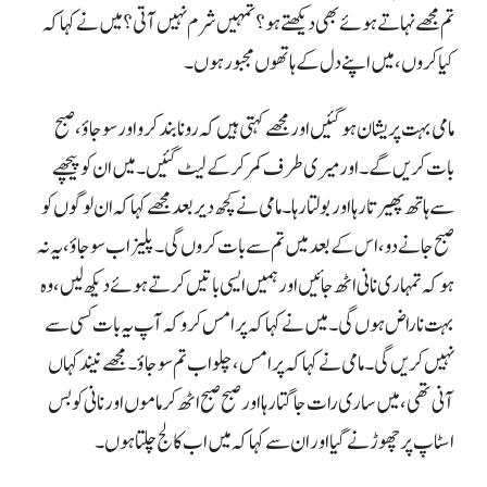
تم مجھے نہاتے ہوئے بھی دیکھتے ہو؟ تمہیں شرم نہیں آتی؟ میں نے کہا کہ
کیا کروں، میں اپنے دل کے ہاتھوں مجبور ہوں۔
مامی بہت پریشان ہو گئیں اور مجھے کہتی ہیں کہ رونا بند کرو اور سو جاؤ، صبح
بات کریں گے۔ اور میری طرف کمر کر کے لیٹ گئیں۔ میں ان کو پیچھے
سے ہاتھ پھیرتا رہا اور بولتا رہا۔ مامی نے کچھ دیر بعد مجھے کہا کہ ان لوگوں کو
صبح جانے دو، اس کے بعد میں تم سے بات کروں گی۔ پلیز اب سو جاؤ، یہ نہ
ہو کہ تمہاری نانی اٹھ جائیں اور ہمیں ایسی باتیں کرتے ہوئے دیکھ لیں، وہ
بہت ناراض ہوں گی۔ میں نے کہا کہ پرامس کرو کہ آپ یہ بات کسی سے
نہیں کریں گی۔ مامی نے کہا کہ پرامس، چلو اب تم سو جاؤ۔ مجھے نیند کہاں
آنی تھی، میں ساری رات جاگتا رہا اور صبح صبح اٹھ کر ماموں اور نانی کو بس
اسٹاپ پر چھوڑنے گیا اور ان سے کہا کہ میں اب کالج چلتا ہوں۔