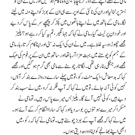
مامی نے مجھے اپنے سے دور کرنا چاہا لیکن وہ ناکام ہو گئیں اور میں نے ان کو
بستر پر لٹا لیا اور ان کی نائٹی کے اوپر سے ہی ان کے بوبز کو اپنے منہ میں لینے
لگا۔ مامی کے ہاتھ میں نے اپنے ہاتھوں میں پکڑ کر پیچھے سر کے پاس کر دیے
اور خود ان پر لیٹ گیا۔ مامی نے کہا کہ جہانگیر، تم یہ کیا کر رہے ہو؟ پلیز
مجھے چھوڑ دو، یہ غلط ہے۔ میں نے ان کی ایک نہ سنی اور اپنا کام کرتا رہا۔ مامی
کے جسم کو چومنے میں بہت مزا آ رہا تھا اور ساتھ میں ان کے پرفوم کی مہک
مجھے اور جنگلی بنا رہی تھی۔ لگاتار چوسنے سے مامی بھی گرم ہو گئیں اور مجھے
کہا کہ بدمعاش، ایک منٹ رکو، تو میں پہلے سارے دروازے بند کر آؤں،
کہیں کوئی آ نہ جائے۔ تو میں نے کہا کہ آپ فکر نہ کرو، میں نے سب بند کر
دیے ہیں، کوئی نہیں آئے گا۔ پلیز بس میرے پاس رہیں۔ تو مامی نے
مسکرا کر میرے ہونٹوں پر بوسہ دیا اور کہا کہ سارا انتظام کر کے آئے ہو۔
میں نے کہا کہ مجھے آپ کے بوبز چوسنے ہیں۔ تو مامی نے کہا کہ رکو، میں
ابھی اپنے بھانجے کو اپنا دودھ دیتی ہوں۔