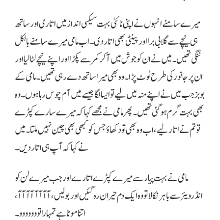
میرے سامنے انہوں نے اپنی نائٹی بہت سیکسی انداز میں اتاری اور ساتھ
ہی نیچے سے گلابی برا اور پینٹی بھی اتار دی۔ اب مامی میرے سامنے بالکل
ننگی تھیں۔ میں نے ان کو جوش میں آ کر کمر سے پکڑا اور اپنے نیچے لٹا لیا اور
ان پر جانور کی طرح ٹوٹ پڑا۔ وہ بھی میرا ساتھ دے رہی تھیں۔ مامی کے
بوبز جب میں نے اپنے منہ میں لیے تو ایسا لگا جیسے میں آم چوس رہا ہوں۔ وہ
بھی بہت گرم ہو گئی تھیں۔ پھر مامی نے مجھے کہا کہ میرے سارے کپڑے
تو تم نے اتار لیے، اب وہ بھی تو دکھاؤ جس کو کبھی بھی چین نہیں ملتا۔ میں
نے کہا کہ آپ ہی اتار دیں۔
مامی نے بہت پیار سے میرے کپڑے اتارے اور جب میرے لن کو
انڈرویئر سے باہر نکالا تو وہ ایک دم حیران رہ گئیں اور بولیں، آآآآآآآآ،
اتنا موٹا ہے تمہارا تووووووو۔