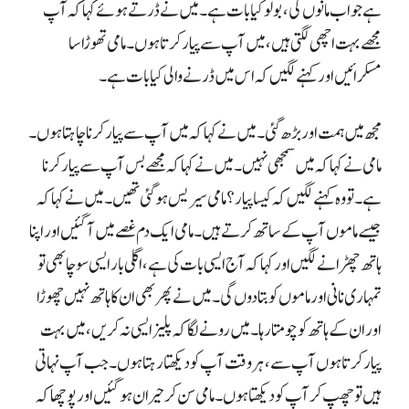
ہے جو اب مانوں گی، بولو کیا بات ہے۔ میں نے ڈرتے ہوئے کہا کہ آپ
مجھے بہت اچھی لگتی ہیں، میں آپ سے پیار کرتا ہوں۔ مامی تھوڑا سا
مسکرائیں اور کہنے لگیں کہ اس میں ڈرنے والی کیا بات ہے۔
مجھ میں ہمت اور بڑھ گئی۔ میں نے کہا کہ میں آپ سے پیار کرنا چاہتا ہوں۔
مامی نے کہا کہ میں سمجھی نہیں۔ میں نے کہا کہ مجھے بس آپ سے پیار کرنا
ہے۔ تو وہ کہنے لگیں کہ کیسا پیار؟ مامی سیریس ہو گئی تھیں۔ میں نے کہا کہ
جیسے ماموں آپ کے ساتھ کرتے ہیں۔ مامی ایک دم غصے میں آ گئیں اور اپنا
ہاتھ چھڑانے لگیں اور کہا کہ آج ایسی بات کی ہے، اگلی بار ایسی سوچا بھی تو
تمہاری نانی اور ماموں کو بتا دوں گی۔ میں نے پھر بھی ان کا ہاتھ نہیں چھوڑا
اور ان کے ہاتھ کو چومتا رہا۔ میں رونے لگا کہ پلیز ایسی نہ کریں، میں بہت
پیار کرتا ہوں آپ سے، ہر وقت آپ کو دیکھتا رہتا ہوں۔ جب آپ نہاتی
ہیں تو چھپ کر آپ کو دیکھتا ہوں۔ مامی سن کر حیران ہو گئیں اور پوچھا کہ