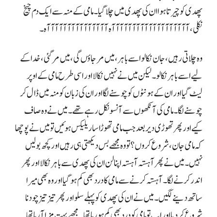
پھدی کو چیرتا ہوا ان کی پھدی میں چلا گیا۔ مامی کے منہ سے ایک دم چیخ
نکلی، آآآآآآآآآآآآآآآآآآآہ آآآآآآآآآآآآآآآہ۔
وہ چلاتی رہیں، جان نکالو اسے باہر، میں مر جاؤں گی، میں مر گئی، خدا کے
لیے اسے باہر نکالو۔ لیکن میں نے نہیں نکالا اور اسی طرح مامی کے اوپر
لیٹ گیا اور ان کے ہونٹوں کو چوسنے لگا اور ان کی زبان کو منہ میں ڈال کر
چوسنے لگا۔ مامی کی آنکھوں سے آنسو نکل رہے تھے۔ میں نے وہ صاف
کیے اور پھر تھوڑی دیر بعد جب مامی تھوڑا سا ریلیکس ہوئیں تو میں نے پوچھا
کہ مامی جان، شروع کروں؟ تو وہ مجھے بس دیکھتی ہی رہیں اور کچھ بولیں
نہیں۔ میں نے پھر آہستہ آہستہ اپنا لن ان کی پھدی سے باہر نکالا اور پھر
اندر کرنے لگا۔ آہستہ کرنے سے مامی کا درد بھی کم ہو گیا اور وہ بھی میرا
ساتھ دینے لگیں۔ میں نے ان کی پھدی کو پہلے سلو اور پھر تیز تیز چودنا
شروع کر دیا اور اب تو مامی کو درد بھی کم ہو رہا تھا۔ مجھے بہت مزا آ رہا تھا۔