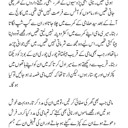
ہوتی تھیں۔ نانی کبھی پڑوسیوں کے گھر، کبھی رشتے داروں کے گھر چلی
جاتی تھیں، اور ماموں کو آفس سے فرصت نہیں ملتی تھی۔ میں کالج سے
آنے کے بعد سیدھا مامی کے کمرے میں چلا جاتا اور ان سے گپ شپ لگاتا
رہتا۔ میری مامی اپنے کمرے میں اکثر دوپٹہ نہیں لیتی تھیں اور مجھے تو وہ اپنا
بیٹا کہتی تھیں۔ اس لیے وہ مجھ سے شرماتی نہیں تھیں۔ میں بھی جوانی چڑھ
رہا تھا اور جب بھی مامی کے قریب بیٹھتا تو چوری چوری ان کے بوبز کو دیکھتا
رہتا۔ قریب سے دیکھتے ہوئے میرا دل کرتا کہ میں ان کو اپنے ہاتھوں میں
پکڑ لوں اور چوستا رہوں، لیکن ڈرتا تھا کہ کہیں مامی غصہ نہ ہو جائیں تو کیا
ہوگا۔
مامی جب بھی گھر کی صفائی کرتیں، تو میں ان کی مدد کرتا۔ وہ بہت خوش
ہوتیں اور مجھے ماموں اور نانی بھی کہتے کہ تم مامی کی مدد کیا کرو۔ فرش
دھوتے ہوئے ان کے کپڑے گیلے ہو جاتے اور ان کی قمیض ان کے جسم