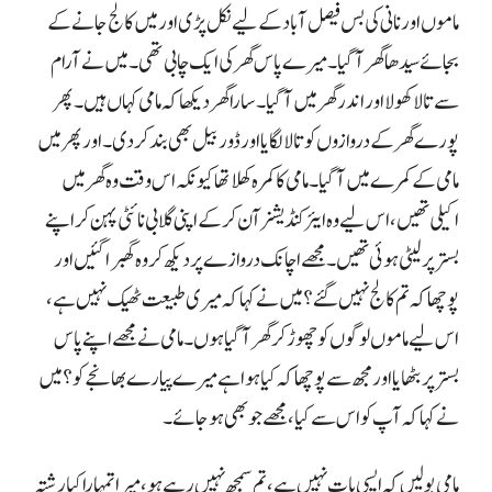
ماموں اور نانی کی بس فیصل آباد کے لیے نکل پڑی اور میں کالج جانے کے
بجائے سیدھا گھر آ گیا۔ میرے پاس گھر کی ایک چابی تھی۔ میں نے آرام
سے تالا کھولا اور اندر گھر میں آ گیا۔ سارا گھر دیکھا کہ مامی کہاں ہیں۔ پھر
پورے گھر کے دروازوں کو تالا لگایا اور ڈور بیل بھی بند کر دی۔ اور پھر میں
مامی کے کمرے میں آ گیا۔ مامی کا کمرہ کھلا تھا کیونکہ اس وقت وہ گھر میں
اکیلی تھیں، اس لیے وہ ایئر کنڈیشنر آن کر کے اپنی گلابی نائٹی پہن کر اپنے
بستر پر لیٹی ہوئی تھیں۔ مجھے اچانک دروازے پر دیکھ کر وہ گھبرا گئیں اور
پوچھا کہ تم کالج نہیں گئے؟ میں نے کہا کہ میری طبیعت ٹھیک نہیں ہے،
اس لیے ماموں لوگوں کو چھوڑ کر گھر آ گیا ہوں۔ مامی نے مجھے اپنے پاس
بستر پر بٹھایا اور مجھ سے پوچھا کہ کیا ہوا ہے میرے پیارے بھانجے کو؟ میں
نے کہا کہ آپ کو اس سے کیا، مجھے جو بھی ہو جائے۔
مامی بولیں کہ ایسی بات نہیں ہے، تم سمجھ نہیں رہے ہو، میرا تمہارا کیا رشتہ