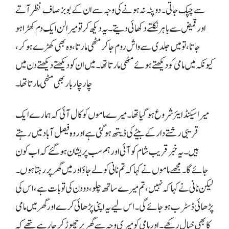
سے چپک جاتی۔ دوپٹہ نہ ہونے کی وجہ سے ان کے بوبز صاف نظر آتے
اور قمیض سے باہر نکلتے دکھائی دیتے۔ یہ دیکھ کر تو میرا لن ایک دم کھڑا ہو
جاتا، تو میں جلدی سے واش روم جا کر مٹھی مارتا، وہ بھی کھڑے ہو کر،
کیونکہ میں مامی کو دیکھتے ہوئے مٹھی مارتا تھا۔ میں ان کو دیکھتے دیکھتے دن میں
چار چار بار بھی مٹھی مارتا تھا۔
میرا سیکنڈ ایئر شروع ہو گیا تھا۔ میرے ماموں کو کال آئی کہ ہمارے ایک
قریبی رشتے دار کے بیٹے کی ڈیتھ ہو گئی ہے اور وہ فیصل آباد میں رہتے
ہیں۔ یہ خبر قریب شام کو آئی اور ہم سب پریشان ہو گئے کہ اب کون
جائے گا۔ مجھے ماموں نے کہا کہ تم نانی کو لے جاؤ اور میں گھر پر رہتا ہوں۔
لیکن نانی نے کہا کہ نہیں، تم میرے ساتھ چلو، دو دن کی تو بات ہے، اس کی
پڑھائی ڈسٹرب ہو جائے گی۔ اس لیے یہ اپنی پڑھائی کرے اور گھر میں مامی
کا بھی خیال رکھے۔ اور مامی کو میری وجہ سے گھر پر چھوڑ کر جا رہے تھے کہ