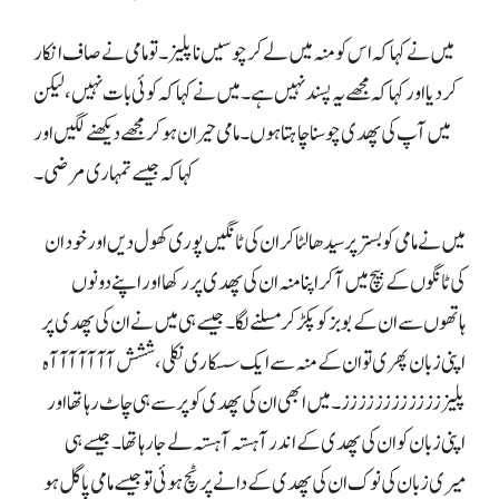
میں نے کہا کہ اس کو منہ میں لے کر چوسیں نا پلیز۔ تو مامی نے صاف انکار
کر دیا اور کہا کہ مجھے یہ پسند نہیں ہے۔ میں نے کہا کہ کوئی بات نہیں، لیکن
میں آپ کی پھدی چوسنا چاہتا ہوں۔ مامی حیران ہو کر مجھے دیکھنے لگیں اور
کہا کہ جیسے تمہاری مرضی۔
میں نے مامی کو بستر پر سیدھا لٹا کر ان کی ٹانگیں پوری کھول دیں اور خود ان
کی ٹانگوں کے بیچ میں آ کر اپنا منہ ان کی پھدی پر رکھا اور اپنے دونوں
ہاتھوں سے ان کے بوبز کو پکڑ کر مسلنے لگا۔ جیسے ہی میں نے ان کی پھدی پر
اپنی زبان پھری تو ان کے منہ سے ایک سسکاری نکلی، ششش آآآآآآآہ
پلیززززززززززززز۔ میں ابھی ان کی پھدی کو پر سے ہی چاٹ رہا تھا اور
اپنی زبان کو ان کی پھدی کے اندر آہستہ آہستہ لے جا رہا تھا۔ جیسے ہی
میری زبان کی نوک ان کی پھدی کے دانے پر ٹچ ہوئی تو جیسے مامی پاگل ہو