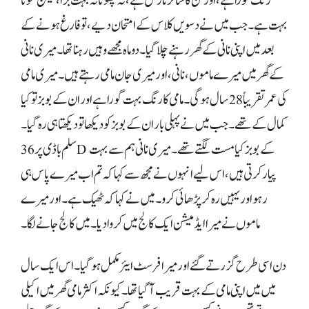
رنگ گورا ہے، اور لن کا سائز نارمل ہے، نہ چھوٹا نہ بہت بڑا، لیکن موٹا
بہت ہے۔ جب میں نے دسویں کلاس کے امتحان دیے، تو فارغ ہونے کے
بعد میں اپنی نانی کے گھر رہنے چلا گیا۔ دو ماہ مجھے وہیں رہنا تھا۔ میری نانی
کے گھر میں میرے ماموں، نانی، اور میری جان مامی رہتے ہیں۔ میری مامی
کی عمر تقریباً 28 سال ہوگی۔ مامی کا رنگ بہت گورا ہے اور ان کے بوبز تو کیا
کمال کے تھے۔ جب میں نے پہلی بار ان کے بوبز کو دیکھا تو دیکھتا ہی رہ گیا۔
سلم باڈی پر 36D کے بوبز کیا مست لگتے تھے۔ میری نانی ہم سے بہت
پیار کرتی ہیں، اس لیے انہوں نے مجھ سے کہا کہ تم اب میرے پاس ہی
رہو اور یہیں رہ کر پڑھائی کرو۔ میں نے کہا کہ ٹھیک ہے۔ اور میرے
ماموں نے میرا ایڈمیشن ایک کالج میں کروا دیا۔ میں کالج جانے لگا۔
دن اسی طرح گزرتے گئے اور میرا فرسٹ ایئر مکمل ہو گیا۔ اس ایک سال
میں میں اپنی مامی کے بہت قریب آ گیا تھا۔ کیونکہ اکثر مامی گھر میں اکیلی