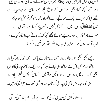
ابھی جی نہیں بھرا میری جان کا جو پھر شروع ہو گئے ہو۔ آج دودھ ہی پیتی
رہو گے یا کچھ کھانا بھی ہے؟ دن کے دو بج چکے تھے۔ مامی نے بہت پیار سے
مجھے کہا کہ میرے پیارے بھانجے، اب اٹھو اور نہا دھو کر فریش ہو جاؤ،
میں کھانا لگاتی ہوں۔ میں نے کہا کہ نہیں، مجھے پیار کرنا ہے۔ تو مامی نے
میرے ہونٹوں پر بوسہ دیتے ہوئے مجھے کہا کہ میں نے کب انکار کیا ہے،
اب تو جب دل کرے میری جان، مجھے جتنا مرضی پیار کرنا۔
ویسے بھی ابھی دو دن اور دو راتیں ہیں ہمارے پاس۔ میں خوش ہو گیا اور
باتھ روم میں مامی کے ساتھ ہی نہانے چلا گیا اور ایک راؤنڈ چدائی کا وہاں
بھی لگایا۔ اور پھر وہ دو دن اور دو راتیں نہ تو میں نے مامی کو چین لینے دیا اور نہ
ہی خود لیا۔ بس مامی کی چدائی کرتا رہا اور وہ بھی مجھ سے مزا لیتی رہیں۔
دوستو، کیسی لگی میری کہانی؟ امید ہے آپ کو پسند آئی ہو گی۔