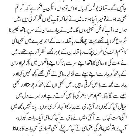
جائیں گے۔ تو مامی بولیں کہ ہاں اداس تو ہوں، لیکن یہ شکر ہے کہ اگر تم
بھی نہ ہوتے تو میرا کیا ہوتا۔ میں نے کہا کہ آپ کیوں فکر کرتی ہیں، میں
ہوں نہ، آپ کو فل کمپنی دوں گا۔ میں نے پیار سے ان کے سر پر ہاتھ پھیرنا
شروع کر دیا۔ مجھے بہت اچھا لگ رہا تھا۔ رات کے اندھیرے میں بھی مامی
کا جسم لائٹ کی طرح چمک رہا تھا۔ ان کے بوبز مجھے نظر آ رہے تھے۔ میں
نے ہمت کی اور مامی کا ہاتھ اپنے سر سے ہٹا کر اپنے ہاتھوں میں پکڑ لیا اور ان
کے ہاتھ کو پیار سے اپنے سینے سے لگا لیا۔ مامی نے بھی مجھے کچھ نہیں کہا اور
پیار سے مجھ سے باتیں کرتی رہیں۔ میں کبھی ان کے ہاتھ کو چومتا اور کبھی
سینے سے لگا لیتا۔ ہم ادھر ادھر کی باتیں کرتے رہے اور میرے دل میں
خیال آیا کہ کیوں نہ آج مامی سے پیار کا اظہار کر ہی دوں۔ پتہ نہیں مجھ میں
اتنی ہمت کہاں سے آ گئی، میں نے مامی سے کہا کہ مامی ایک بات کہوں،
آپ برا تو نہیں مانو گی؟ تو مامی نے کہا کہ پہلے کبھی تمہاری کسی بات کا برا مانا