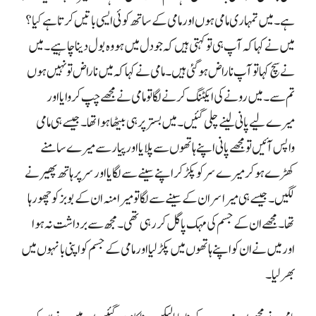
ہے۔ میں تمہاری مامی ہوں اور مامی کے ساتھ کوئی ایسی باتیں کرتا ہے کیا؟
میں نے کہا کہ آپ ہی تو کہتی ہیں کہ جو دل میں ہو وہ بول دینا چاہیے۔ میں
نے سچ کہا تو آپ ناراض ہو گئی ہیں۔ مامی نے کہا کہ میں ناراض تو نہیں ہوں
تم سے۔ میں رونے کی ایکٹنگ کرنے لگا تو مامی نے مجھے چپ کروایا اور
میرے لیے پانی لینے چلی گئیں۔ میں بستر پر ہی بیٹھا ہوا تھا۔ جیسے ہی مامی
واپس آئیں تو مجھے پانی اپنے ہاتھوں سے پلایا اور پیار سے میرے سامنے
کھڑے ہو کر میرے سر کو پکڑ کر اپنے سینے سے لگایا اور سر پر ہاتھ پھیرنے
لگیں۔ جیسے ہی میرا سر ان کے سینے سے لگا تو میرا منہ ان کے بوبز کو چھو رہا
تھا۔ مجھے ان کے جسم کی مہک پاگل کر رہی تھی۔ مجھ سے برداشت نہ ہوا
اور میں نے ان کو اپنے ہاتھوں میں پکڑ لیا اور مامی کے جسم کو اپنی بانہوں میں
بھر لیا۔