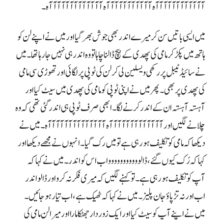
آآآآآآآآآآآآہ آآآآآآآآآآآہ آآآآآآآآآآآآآہ۔
میں ایسی باتیں سن کر میرے اندر بھی جوش بھر گیا اور میں نے اپنے لن کو
ہاتھ میں پکڑ کر مامی کی پھدی کے بیچ ڈالنا چاہا تو وہ اندر ہی نہیں جا رہا تھا۔ میں
نے سائیڈ ٹیبل پر رکھی ویسلین لی کر لن کی ٹوپی پر لگائی اور تھوڑی سی مامی
کی پھدی پر بھی۔ پھر میں نے اپنی ٹوپی کو مامی کی پھدی میں سیٹ کیا اور
آہستہ آہستہ ان کے اندر کرنے لگا۔ ابھی صرف ٹوپی ہی اندر گئی تھی کہ وہ
چلانے لگیں اور آآآآآآآآآآآآآہ آآآآآآآآآآآآآآہ۔ میں نے
دیکھا کہ مامی کو تکلیف ہو رہی ہے تو میں رک گیا۔ انہوں نے مجھے دیکھا اور
کہا کہ رُک کیوں گئے، ڈالووووووووووو اب اس کو اندر۔ میں نے کہا کہ
آپ کو تکلیف ہو رہی ہے۔ تو کہنے لگیں کہ میری فکر نہ کرو اور ڈالو اندر
اب اور نہ تڑپاؤ جان پلیز۔ میں نے کہا کہ ٹھیک ہے، اب تیار ہو جائیں۔
میں نے اپنے آپ کو سیٹ کیا اور ایک زور دار جھٹکا مارا اور میرا لن مامی کی