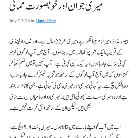
میری جوان اور خوبصورت ممانی
July 7, 2026
by
Hania Khan
ہیلو ریڈرز، میرا نام جہانگیر ہے، میری عمر 22 سال ہے۔ اور میں راولپنڈی
کے قریب ایک شہر چوکھالسہ میں رہتا ہوں۔ آج میں آپ لوگوں کو جو
کہانی سنانے جا رہا ہوں، یہ ایک سچی کہانی ہے۔ آپ کہیں تو میں قسم کھا کر
کہتا ہوں کہ میں آج آپ لوگوں کے ساتھ جو تجربہ شیئر کرنے جا رہا ہوں،
وہ بالکل سچ ہے۔ یہ کہانی میری اور میری مامی کی کہانی ہے، جن کا نام ارجمند
ہے اور وہ میری سب سے چھوٹی مامی ہیں۔ میری دو اور مامیاں ان سے بڑی
بھی ہیں، لیکن ان کے ساتھ اتنی قربت نہیں ہے۔
اب میں آپ کو اپنے بارے میں بتاتا ہوں۔ میری ہائٹ 5.8 انچ ہے،