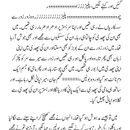
گئیں اور کہنے لگیں، پلیزززز اوووووووووووووووور
چووووووووووووووودوووووووووووووو پلیزززززززززززز۔ وہ زور زور سے
سسکاریاں لے رہی تھیں اور اپنا سر بستر پر ادھر ادھر مار رہی تھیں۔ میں
بھی ان کی پھدی کو چاٹتا ہی رہا۔ ان کی سسکیوں سے مجھے اور بھی جوش آ رہا
تھا۔ میں زور زور سے ان کے بوبز کو بھی مسلتا اور ان کی پھدی میں اپنی
زبان بھی پھرتا۔ وہ اور پاگل ہو رہی تھیں اور زور سے میرے سر کو پکڑ کر
اپنی پھدی میں ڈبو رہی تھیں۔ میں بھی چوستا رہا۔ اور پھر مامی کا جسم ایک
دم ٹائٹ ہو گیا اور وہ بولیں، ااااااااااااامممم جان، میرا پانی نکل رہا ہے۔ اور
ساتھ ہی مامی کی پھدی سے ایک پانی کا دریا نکلا اور بستر پر ان کی پھدی سے
نکلا ہوا پانی پھیل گیا۔
میں تو جیسے مدہوش ہو گیا تھا۔ انہوں نے مجھے کھینچ کر اپنے سینے سے لگا لیا
اور پاگلوں کی طرح بوسہ کرنے لگیں اور بولیں، جہانگیر، آج جو تم نے مجھے