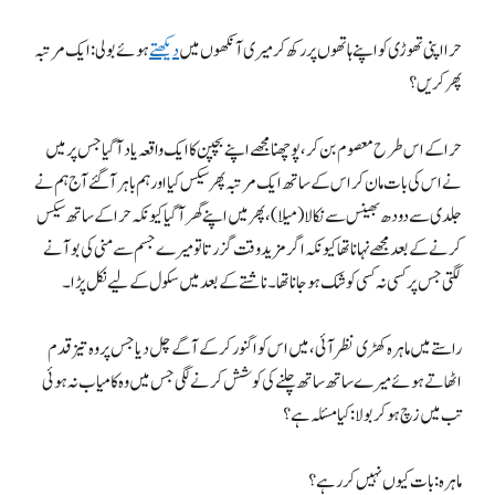
حرا اپنی تھوڑی کو اپنے ہاتھوں پر رکھ کر میری آنکھوں میں
دیکھتے
ہوئے بولی: ایک مرتبہ
پھر کریں؟
حرا کے اس طرح معصوم بن کر، پوچھنا مجھے اپنے بچپن کا ایک واقعہ یاد آگیا جس پر میں
نے اس کی بات مان کر اس کے ساتھ ایک مرتبہ پھر سیکس کیا اور ہم باہر آگئے آج ہم نے
جلدی سے دودھ بھینس سے نکالا(میلا)، پھر میں اپنے گھر آگیا کیونکہ حرا کے ساتھ سیکس
کرنے کے بعد مجھے نہانا تھا کیونکہ اگر مزید وقت گزرتا تو میرے جسم سے منی کی بو آنے
لگتی جس پر کسی نہ کسی کو شک ہوجانا تھا۔ ناشتے کے بعد میں سکول کے لیے نکل پڑا۔
راستے میں ماہرہ کھڑی نظر آئی، میں اس کو اگنور کرکے آگے چل دیا جس پر وہ تیز قدم
اٹھاتے ہوئے میرے ساتھ ساتھ چلنے کی کوشش کرنے لگی جس میں وہ کامیاب نہ ہوئی
تب میں زچ ہوکر بولا: کیا مسئلہ ہے؟
ماہرہ: بات کیوں نہیں کررہے ؟