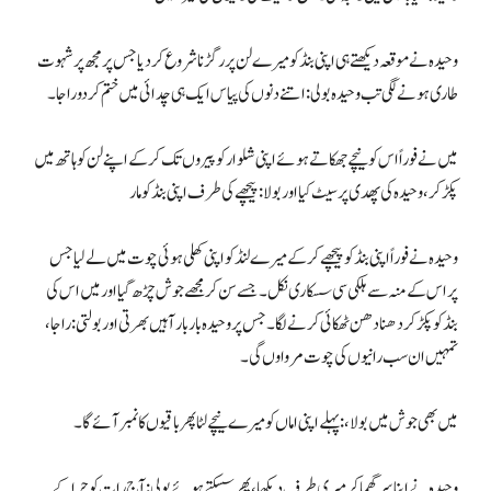
وحیدہ نے موقعہ دیکھتے ہی اپنی بنڈ کو میرے لن پر رگڑنا شروع کردیا جس پر مجھ پر شہوت
طاری ہونے لگی تب وحیدہ بولی: اتنے دنوں کی پیاس ایک ہی چدائی میں ختم کردو راجا۔
میں نے فوراً اس کو نیچے جھکاتے ہوئے اپنی شلوار کو پیروں تک کرکے اپنے لن کو ہاتھ میں
پکڑ کر، وحیدہ کی پھدی پر سیٹ کیا اور بولا: پیچھے کی طرف اپنی بنڈ کو مار
وحیدہ نے فوراً اپنی بنڈ کو پیچھے کر کے میرے لنڈ کو اپنی کھلی ہوئی چوت میں لے لیا جس
پراس کے منہ سے ہلکی سی سسکاری نکل۔ جسے سن کر مجھے جوش چڑھ گیا اور میں اس کی
بنڈ کو پکڑ کر دھنا دھن ٹھکائی کرنے لگا۔ جس پر وحیدہ بار بار آہیں بھرتی اور بولتی: راجا،
تمہیں ان سب رانیوں کی چوت مرواوں گی۔
میں بھی جوش میں بولا، : پہلے اپنی اماں کو میرے نیچے لٹا پھر باقیوں کا نمبر آئے گا۔
وحیدہ نے اپنا سر گھما کر میری طرف دیکھا ، پھر سسکتے ہوئے بولی: آج رات کو حرا کے