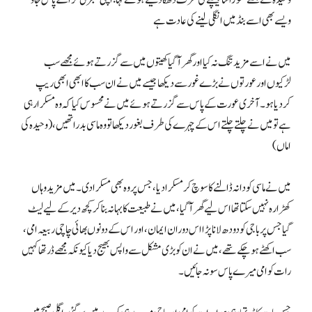
ویسے بھی اسے بنڈ میں انگلی لینے کی عادت ہے
میں نے اسے مزید تنگ نہ کیا اور گھر آگیا کھیتوں میں سے گزرتے ہوئے مجھے سب
لڑکیوں اور عورتوں نے بڑے غور سے دیکھا جیسے میں نے ان سب کا ابھی ابھی ریپ
کردیا ہو۔ آخری عورت کے پاس سے گزرتے ہوئے میں نے محسوس کیا کہ وہ مسکرا رہی
ہے تو میں نے چلتے چلتے اس کے چہرے کی طرف بغور دیکھا تو وہ ماسی بدرا تھیں،(وحیدہ کی
اماں)
میں نے ماسی کو دانہ ڈالنے کا سوچ کر مسکرا دیا، جس پر وہ بھی مسکرا دی۔ میں مزید وہاں
کھڑا رہ نہیں سکتا تھا اس لیے گھر آگیا، میں نے طبیعت کا بہانہ بنا کر کچھ دیر کے لیے لیٹ
گیا جس پر باجی کو دودھ لانا پڑا اس دوران ایمان، اور اس کے دونوں بھائی چاچی ربیعہ امی،
سب اکھٹے ہوچکے تھے، میں نے ان کو بڑی مشکل سے واپس بھیج دیا کیونکہ مجھے ڈر تھا کہیں
رات کو امی میرے پاس سو نہ جائیں۔