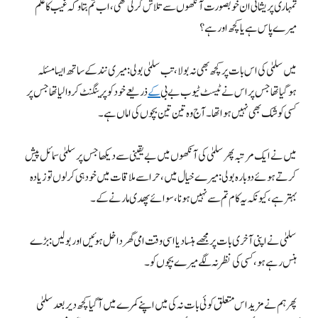
تمہاری پریشانی ان خوبصورت آنکھوں سے تلاش کرلی تھی، اب تم بتاو کہ غیب کا علم
میرے پاس ہے یا کچھ اور ہے؟
میں سلمیٰ کی اس بات پر کچھ بھی نہ بولا، تب سلمیٰ بولی: میری نند کے ساتھ ایسا مسئلہ
ہوگیا تھا جس پر اس نے ٹیسٹ ٹیوب بے بی
کے
ذریعے خود کو پرینگنٹ کروالیا تھا جس پر
کسی کو شک بھی نہیں ہوا تھا۔ آج وہ تین تین بچوں کی اماں ہے۔
میں نے ایک مرتبہ پھر سلمیٰ کی آنکھوں میں بے یقینی سے دیکھا جس پر سلمیٰ سمائل پیش
کرتے ہوئے دوبارہ بولی: میرے خیال میں ، حرا سے ملاقات میں خود ہی کرلوں تو زیادہ
بہتر ہے، کیونکہ یہ کام تم سے نہیں ہونا، سوائے پھدی مارنے کے۔
سلمیٰ نے اپنی آخری بات پر مجھے ہنسا دیا اسی وقت امی گھر داخل ہوئیں اور بولیں: بڑے
ہنس رہے ہو، کسی کی نظر نہ لگے میرے بچوں کو۔
پھر ہم نے مزید اس متعلق کوئی بات نہ کی میں اپنے کمرے میں آگیا کچھ دیر بعد سلمیٰ