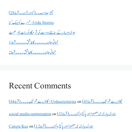
میجر صاحب۔۔( نیو ورژن ۔۔قسط 28)
خسرے کو چیک کیا – Urdu Stories
بیوی اور ماں کے سامنے دوست کی شرمگاہ کی رات بھر صحبت
ممانی جان ۔۔۔۔۔۔کا عاشق ۔۔۔۔۔قسط 1
ممانی جان ۔۔۔۔۔۔کا عاشق ۔۔۔۔قسط 2
Recent Comments
گاؤں سے شہر تک۔۔۔۔(قسط 43)
on
گاؤں سے شہر تک۔۔۔۔(قسط 44) - Urdusexstories
ہماری پیاری سی معصوم اور پاکیزہ بہن۔۔۔(قسط33)
on
social media optimization
ہماری پیاری سی معصوم اور پاکیزہ بہن۔۔۔(قسط12)
on
Cengiz Koç