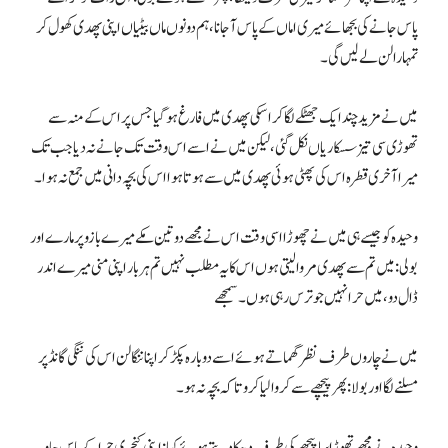
پاس جانے کی بجھائے میری اماں کے پاس آجانا، ہم دونوں ماں بیٹیاں اپنی پھدی کھول کر
تمہارا لن لے لیں گی۔
میں نے مزید چند ایک جھٹکے لگا کر اسکی پھدی میں فارغ ہوگیا جس پر اس کے منہ سے
تھوڑی سی تیز سسکاریاں نکل گئی، لیکن میں نے اسے اس وقت تک جانے نہ دیا جب تک
میرا آخری قطرہ اس کی پھٹی ہوئی پھدی میں سے ہوتا ہوا اس کی بچہ دانی میں جمع نہ ہوا۔
وحیدہ کو جیسے ہی میں نے چھوڑا اسی وقت اس نے مجھے دو تین مکے میرے بازو پر مارے اور
بولی: میں تم سے پھدی مروا لیتی ہوں اس کا یہ مطلب نہیں تم ہر بار اپنی منی میرے اندر
ڈال دو، میں حرا نہیں جو ترس رہی ہوں۔ سمجھے
میں نے چاروں طرف نظر گھماتے ہوئے اسے دوبارہ پکڑ کر اپنا ننگا لن اس کی ننگی گانڈ پر
مسلنے لگا اور بولا: پھر پیچھے سے کروا لیا کرو تاکہ بچہ نہ ہو۔
وحیدہ نے مجھے تھوڑا سا پیچھے کی طرف دھکا دیتے ہوئے کہا: اپنی کنجری حرا کے پاس جاو