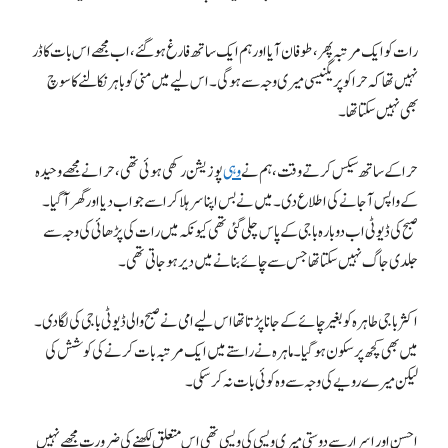
رات کو ایک مرتبہ پھر، طوفان آیا اور ہم ایک ساتھ فارغ ہوگئے، اب مجھے اس بات کا ڈر
نہیں تھا کہ حرا کو پریگنیسی میری وجہ سے ہوگی۔ اس لیے میں منی کو باہر نکالنے کا سوچ
بھی نہیں سکتا تھا۔
حرا کے ساتھ سیکس کرتے وقت، ہم نے
وہی
پوزیشن رکھی ہوئی تھی، حرا نے مجھے وحیدہ
کے واپس آجانے کی اطلاع دی۔ میں نے بس اپنا سر ہلا کر اسے جواب دیا اور گھر آگیا۔
صبح کی ڈیوٹی اب دوبارہ باجی کے پاس چلی گئی تھی کیونکہ میں رات کی پڑھائی کی وجہ سے
جلدی جاگ نہیں سکتا تھا جس سے چائے بنانے میں دیر ہوجاتی تھی۔
اکثر باجی طاہرہ کو بغیر چائے کے جانا پڑتا تھا اس لیے امی نے صبح والی ڈیوٹی باجی کی لگا دی۔
میں بھی کچھ پرسکون ہوگیا۔ ماہرہ نے راستے میں ایک مرتبہ بات کرنے کی کوشش کی
لیکن میرے رویے کی وجہ سے وہ کوئی بات نہ کرسکی۔
احسن اور اسرار سے دوستی میری ویسی کی ویسی تھی اس متعلق لکھنے کی ضرورت مجھے نہیں