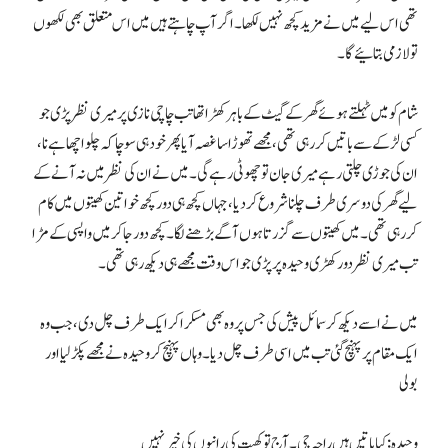
تھی اس لیے میں نے مزید کچھ نہیں لکھا۔ اگر آپ چاہتے ہیں میں اس متعلق بھی لکھوں
تو لازمی بتائیے گا۔
شام کو میں ٹہلتے ہوئے گھر کے گیٹ کے باہر کھڑا تھا تب چاچی نازی پر میری نظر پڑی جو
کسی لڑکے سے باتیں کررہی تھی، مجھے تھوڑا سا غصہ آیا پھر خود ہی سوچا کہ چلو اچھا ہے نا،
ان کی جوڑی چلتی رہے میری جان تو چھوٹی رہے گی۔ میں نے ان کی نظر میں نہ آنے کے
لیے گھر کی دوسری طرف چلنا شروع کردیا، جہاں کچھ ہی دور کچھ خواتین کھیتوں میں کام
کررہی تھی۔ میں کھیتوں سے گزرتا ہوں آگے بڑھنے لگا۔ کچھ دور جا کر میں واپسی کے مڑا
تب میری نظر دور کھڑی وحیدہ پر پڑی جو اس وقت مجھے ہی دیکھ رہی تھی۔
میں نے اسے دیکھ کر سمائل پیش کی جس پر وہ بھی مسکرا کر ایک طرف چل دی، جب وہ
ایک مقام پر پہنچ گئی تب میں اسی طرف چل دیا۔ وہاں پہنچ کر وحیدہ نے مجھے پکڑ لیا اور
بولی
وحیدہ: کیا باتیں ہیں راجہ جی۔ آج تو کھیت کی رانیوں کی خیر نہیں