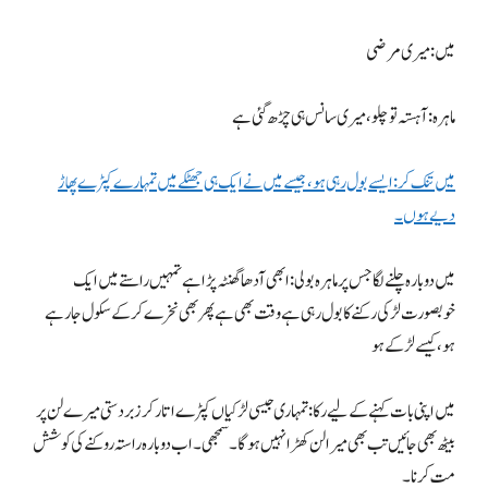
میں: میری مرضی
ماہرہ: آہستہ تو چلو، میری سانس ہی چڑھ گئی ہے
میں تنک کر: ایسے بول رہی ہو، جیسے میں نے ایک ہی جھٹکے میں تمہارے کپڑے پھاڑ
دیے ہوں۔
میں دوبارہ چلنے لگا جس پر ماہرہ بولی: ابھی آدھا گھنٹہ پڑا ہے تمہیں راستے میں ایک
خوبصورت لڑکی رکنے کا بول رہی ہے وقت بھی ہے پھر بھی نخرے کرکے سکول جا رہے
ہو، کیسے لڑکے ہو
میں اپنی بات کہنے کے لیے رکا: تمہاری جیسی لڑکیاں کپڑے اتار کر زبردستی میرے لن پر
بیٹھ بھی جائیں تب بھی میرا لن کھڑا نہیں ہوگا۔ سمجھی۔ اب دوبارہ راستہ روکنے کی کوشش
مت کرنا۔