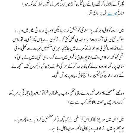
پھر آنے کا بول کر مجھے جانے دیا لیکن آج میرا رتی بھر دل نہیں تھا۔ کیونکہ میرا
دماغ
میرے
دل پر حاوی تھا۔
میں رات کو کافی دیر تک پڑھنے کی کوشش کرتا رہا لیکن کامیابی نہ ہوئی، پھر میں دوبارہ
سوگیا صبح میری آنکھ بہت زیادہ جلدی کھل گئی کرنے کو میرے پاس کچھ بھی نہ تھا، اس
لیے اٹھا اور بالٹی لی اور حرا کے کمرے میں جا پہنچا، میری آنکھیں حیرت سے کھلی ہوئی
تھی کیونکہ حرا اس وقت اپنا چہرہ اپنی ٹانگوں میں دے کر رو رہی تھی۔ میں نے بالٹی کو
سائیڈ پر رکھا اور دروازے کو ہلکا سا بند کرکے حرا کی طرف بڑھ گیا، کچھ دیر تک سمجھانے
کے بعد حرا مان گئی لیکن حرا آج کافی زیادہ پرجوش تھی۔
وہ مجھے سمبھلنے کا موقعہ نہیں دے رہی تھی، جب یہ طوفان تھما تو حرا میری چھاتی پر سر رکھ
کر بولی: ویسے یہ محبت والا چکر کب سے ہے؟
میں ذہن میں سوچنے لگا کہ اس کو سلمیٰ نے کیا کچھ بتا کر مطمئین کروایا ہے، پھر دوبارہ
پوچھنے پر میں نے جواب دیا: کافی ٹائم سے ایسا چل رہا ہے۔