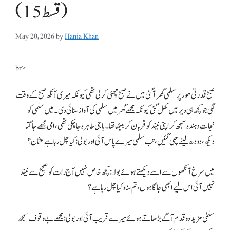
(قسط 15)
May 20, 2026
by
Hania Khan
br>
صبح قدرتی طور پر سلمیٰ گھر آگئی میں نے صبح چھٹی کرلی تھی کیونکہ میری آنکھ صبح کے وقت
لگی جو کچھ ہی دیر میں کھل گئی کیونکہ مجھے گھر میں سلمیٰ کی آواز سنائی دی۔ میں سلمیٰ کو
نجات دہندہ سمجھ کر اپنی نیند کو قربان کربیٹھا تھا۔ باجی طاہرہ جاچکی تھی، امی مجھے جاگتا
دیکھ، دودھ لینے چلی گئیں، تب سلمیٰ میرے پاس آئی اور بولی: کیا چل رہا ہے عثمان؟
میں سرخ آنکھوں سے اسے دیکھتے ہوئے بولا: کچھ خاص نہیں آج رات کو صحیح سے نیند
نہیں آئی اس لیے ابھی جاگا ہوں، تم سناو کیا چل رہا ہے؟
سلمیٰ مزید دو قدم آگے بڑھاتے ہوئے میرے قریب آئی اور بولی: مجھے بے وقوف سمجھ