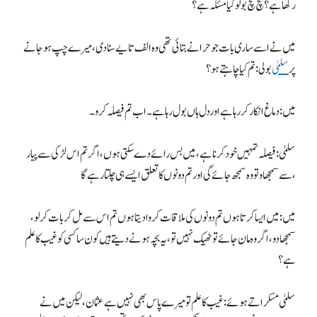
رکھا ہے؟ سچ سچ بولو کیا مسئلہ ہے؟
میں نے اسے ساری بات جو حرا نے بتائی تھی وہ الف تا یے سنا دی، میرے چپ ہوجانے
پر
سلمیٰ
بولی: تم کیا چاہتے ہو؟
میں: دماغ انکار کررہا ہے اوردل ہاں بول رہا ہے۔ اب تم فیصلہ کرو۔
سلمیٰ: فیصلہ تمہیں خود کرنا ہے، میں بس رائے دے سکتی ہوں، اگر تم اس لڑکی سے پیار
سے سمجھاو تو وہ سمجھ جائے گی اور تم دونوں کا تعلق ایسے ہی چلتا رہے گا،
میں: میں ایسا کرتا ہوں تم دونوں کی ملاقات کروا دیتا ہوں تم اس سے مل کر بات کرلو،
سمجھا دو، اگر وہ مان جائے تو ٹھیک نہیں تو، یہ بچہ ہونے دیتے ہیں کون سا کسی کو غیب کا علم
ہے؟
سلمیٰ مسکراتے ہوئے: غیب کا علم تو میرے پاس بھی نہیں ہے عثمان، لیکن میں نے