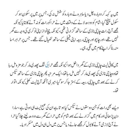
میں یہ کہہ کر دوبارہ چل دیا، ماہرہ نے دوبارہ کوشش نہ کی، جس پر میں پرسکون ہو کر
سکول پہنچ گیا، شام کو دودھ لانے کے وقت میں نے حرا کو رات کو نہ آنے کا بتایا کیونکہ
مجھے آج رات چاچی نازی کے ساتھ گزارنی تھی، کیونکہ چچا نواز اپنی نوکری کی وجہ سے گھر
نہیں تھے، اور چاچو اور چاچی ربیعہ اپنی فیملی کے ساتھ ننھیال گئے تھے۔ جس پر حرا برا سا
منہ بنا کر اپنے کام میں لگی رہی۔
میں کافی لیٹ چاچی نازی کے گھر داخل ہوا کیونکہ مجھے حرا
کی
تنگ پھدی مار کر جو مزہ مل رہا
تھا وہ چاچی نازی کی پھدی مار کر نہیں مل رہا تھا، ایک مرتبہ پھر چاچی نازی کے ساتھ سیکس
کرنے کے بعد میں چاچی ربیعہ کے بستر جا کر سوگیا، میری آنکھ آج لیٹ کھلی کیونکہ اتوار
تھا۔
ویسے بھی رات کو جن دوستوں نے سیکس کیا ہوتا ہے ان کی صبح لیٹ ہی ہوتی ہے، سارا
دن پڑھائی اور کام میں گزارنے کے بعد شام کو میں حرا کے گھر سے دودھ لینے چلا گیا حرا
نے آج لازمی آنے کا بول کر مجھے جانے دیا جس پر میں دل ہی دل میں مسکرا دیا۔