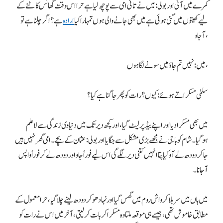
کمرے میں آئی اور بولی: میں نے تائی امی سے پوچھ لیا ہے حرا اس وقت گھانس کاٹنے کے
لیے کھیتوں میں گئی ہوئی ہے میں بھی جانے والی ہوں تمہارا کیا
ارادہ
ہے؟ اگر چلنا ہے تو
آجاو،
میں: نہیں تم جاؤ میں سونے لگا ہوں،
سلمیٰ مسکراتے ہوئے: کیوں؟ رات کو پھر جاگنا ہے کیا؟
میں بھی مسکرا دیا اور اپنے بیڈ پر لیٹ گیا، اور کچھ دیر تک میں دنیاوی زندگی سے لاعلم
ہوگیا۔ شام کو باجی نے مجھے بڑی مشکل سے جگایا اور بولی: عثمان کے بچے۔ امی گھر نہیں ہیں
جا کر دودھ لے آو کیا پتا انہیں کتنی دیر لگے گی اس لیے فوراً جاو اور دودھ لے کر فوراً واپس
آجانا۔
میں ہاں میں سر ہلا کر واش روم میں گھس گیا اور نہا دھو کر دودھ لینے چلا گیا، حرا معمول کے
مطابق خاموش تھی، جیسے ہی موقعہ ملتا وہ مسکرا کر بات کرلیتی ، آخر میں اس نے رات کو