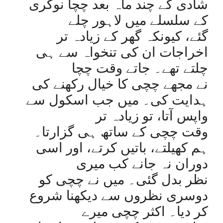
شادی کے چند ماہ بعد چچا نوکری
کے سلسلے میں لاہور چلے
گئے، کیونکہ گھر کے زیادہ تر
اخراجات ان کی تنخواہ سے ہی
چلتے تھے۔ جاتے وقت چچا
نے مجھے چچی کا خیال رکھنے کی
ہدایت کی۔ میں جب اسکول سے
واپس آتا، تو زیادہ تر
وقت چچی کے ساتھ ہی گزارتا۔
ہم کھیلتے، باتیں کرتے، اور اسی
دوران نہ جانے کب میری
نظر بدل گئی۔ میں نے چچی کو
دوسری نظروں سے دیکھنا شروع
کر دیا۔ اکثر چچی میرے