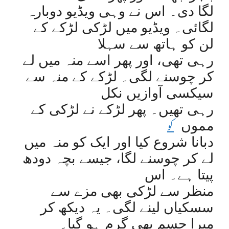
لگا دی۔ اس نے وہی ویڈیو دوبارہ
لگائی۔ ویڈیو میں لڑکی لڑکے کے
لن کو ہاتھ سے سہلا
رہی تھی، اور پھر اسے منہ میں لے
کر چوسنے لگی۔ لڑکے کے منہ سے
سیکسی آوازیں نکل
رہی تھیں۔ پھر لڑکے نے لڑکی کے
کو
مموں
دبانا شروع کیا اور ایک کو منہ میں
لے کر چوسنے لگا، جیسے بچہ دودھ
پیتا ہے۔ اس
منظر سے لڑکی بھی مزے سے
سسکیاں لینے لگی۔ یہ دیکھ کر
میرا جسم بھی گرم ہو گیا۔