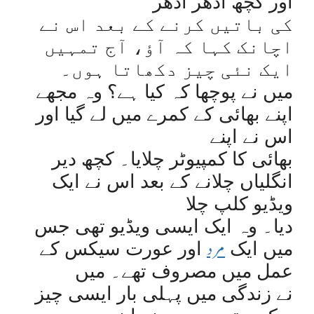
اور کچھ ادھر ادھر
کی باتیں کرنے کے بعد اس نے
اچانک کہا کہ آؤ، آج تمہیں
ایک نئی چیز دکھاتا ہوں۔
میں نے پوچھا کہ کیا ہے؟ وہ مجھے
اپنے بھائی کے کمرے میں لے گیا اور
اس نے اپنے
بھائی کا کمپیوٹر چلایا۔ کچھ دیر
انگلیاں چلانے کے بعد اس نے ایک
ویڈیو کلپ چلا
دیا۔ وہ ایک ایسی ویڈیو تھی جس
مرد
میں ایک
اور عورت
سیکس کے
عمل میں مصروف تھے۔ میں
نے زندگی میں پہلی بار ایسی چیز