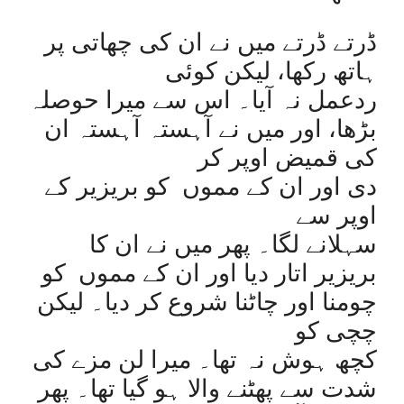
ڈرتے ڈرتے میں نے ان کی چھاتی پر
ہاتھ رکھا، لیکن کوئی
ردعمل نہ آیا۔ اس سے میرا حوصلہ
بڑھا، اور میں نے آہستہ آہستہ ان
کی قمیض اوپر کر
دی اور ان کے مموں کو بریزیر کے
اوپر سے
سہلانے لگا۔ پھر میں نے ان کا
بریزیر اتار دیا اور ان کے مموں کو
چومنا اور چاٹنا شروع کر دیا۔ لیکن
چچی کو
کچھ ہوش نہ تھا۔ میرا لن مزے کی
شدت سے پھٹنے والا ہو گیا تھا۔ پھر