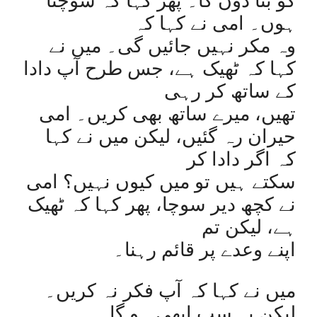
کو بتا دوں گا۔ پھر کہا کہ سوچتا
ہوں۔ امی نے کہا کہ
وہ مکر نہیں جائیں گی۔ میں نے
کہا کہ ٹھیک ہے، جس طرح آپ دادا
کے ساتھ کر رہی
تھیں، میرے ساتھ بھی کریں۔ امی
حیران رہ گئیں، لیکن میں نے کہا
کہ اگر دادا کر
سکتے ہیں تو میں کیوں نہیں؟ امی
نے کچھ دیر سوچا، پھر کہا کہ ٹھیک
ہے، لیکن تم
اپنے وعدے پر قائم رہنا۔
میں نے کہا کہ آپ فکر نہ کریں۔
لیکن یہ سب ابھی ہو گا۔