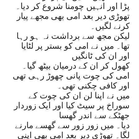
پڑا اور انہیں چومنا شروع کر دیا۔
تھوڑی دیر بعد امی بھی مجھے پیار
کرنے لگیں۔
لیکن مجھ سے برداشت نہ ہو رہا
تھا۔ میں نے امی کو بستر پر لٹایا
اور ان کی ٹانگیں
کھول کر ان کے درمیان بیٹھ گیا۔
امی کی چوت پانی چھوڑ رہی تھی
اور کافی چکنی تھی۔
میں نے اپنا لن ان کی چوت کے
سوراخ پر سیٹ کیا اور ایک زوردار
جھٹکے سے اندر گھسا
دیا۔ میں زور زور سے گھسے مارنے
لگا۔ تھوڑی دیر بعد امی بھی اپنی