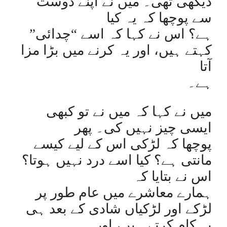
دیکھی تھی۔ میں نے اپنے دوست
سے پوچھا کہ یہ کیا
ہے؟ اس نے کہا کہ اسے “چدائی”
کہتے ہیں، اور یہ کرنے میں بڑا مزا
آتا
ہے۔
میں نے کہا کہ میں نے تو کبھی
ایسی چیز نہیں کی۔ پھر
پوچھا کہ لڑکی اس کے لیے کیسے
مانتی ہے؟ کیا اسے درد نہیں ہوتا؟
اس نے بتایا کہ
ہمارے معاشرے میں عام طور پر
لڑکے اور لڑکیاں شادی کے بعد ہی
یہ کام کرتے ہیں، اور