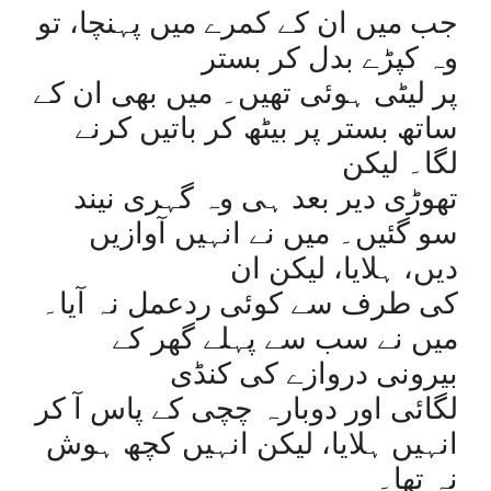
جب میں ان کے کمرے میں پہنچا، تو
وہ کپڑے بدل کر بستر
پر لیٹی ہوئی تھیں۔ میں بھی ان کے
ساتھ بستر پر بیٹھ کر باتیں کرنے
لگا۔ لیکن
تھوڑی دیر بعد ہی وہ گہری نیند
سو گئیں۔ میں نے انہیں آوازیں
دیں، ہلایا، لیکن ان
کی طرف سے کوئی ردعمل نہ آیا۔
میں نے سب سے پہلے گھر کے
بیرونی دروازے کی کنڈی
لگائی اور دوبارہ چچی کے پاس آ کر
انہیں ہلایا، لیکن انہیں کچھ ہوش
نہ تھا۔