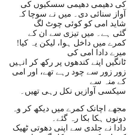
کی دھیمی دھیمی سسکیوں کی
آواز سنائی دی۔ میں نے سوچا کہ
شاید امی کو کوئی چوٹ لگ
گئی ہے۔ میں تیزی سے ان کے
کمرے میں داخل ہوا، لیکن یہ کیا!
میرے دادا امی کی
ٹانگیں اپنے کندھوں پر رکھ کر انہیں
زور زور سے چود رہے تھے، اور امی
کے منہ سے
سیکسی آوازیں نکل رہی تھیں۔
مجھے اچانک کمرے میں دیکھ کر وہ
دونوں ہکا بکا رہ گئے۔
دادا نے جلدی سے اپنی دھوتی ٹھیک