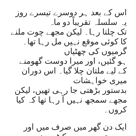
اس کے بعد ہر دوسرے تیسرے روز
یہ سلسلہ تقریباً دو ماہ
تک چلتا رہا۔ لیکن مجھے چوت ملنے
کا کوئی موقع نہیں مل رہا تھا۔
گرمیوں کی چھٹیاں
ہو گئیں، اور میرا دوست گھومنے
کے لیے ملتان چلا گیا۔ اس دوران
میری خواہشات
بدستور بڑھتی جا رہی تھیں، لیکن
مجھے سمجھ نہیں آ رہا تھا کہ کیا
کروں۔
ایک دن گھر میں صرف میں اور