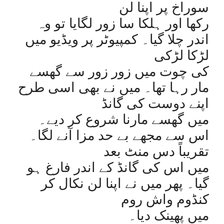
سوراخ پر اپنا لن
رکھا اور ہلکا سا زور لگایا تو وہ
اندر چلا گیا۔ کمپیوٹر پر ویڈیو میں
لڑکا لڑکی
کی چوت میں زور زور سے گھسے
مار رہا تھا۔ میں نے بھی اسی طرح
اپنے دوست کی گانڈ
میں گھسے مارنا شروع کر دیے۔
اس سے مجھے بے حد مزا آنے لگا۔
تقریباً دس منٹ بعد
میں اس کی گانڈ کے اندر فارغ ہو
گیا۔ پھر میں نے اپنا لن نکال کر
کنڈوم واش روم
میں پھینک دیا۔