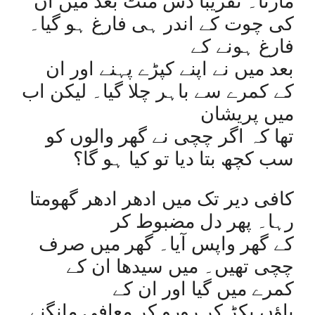
مارتا۔ تقریباً دس منٹ بعد میں ان
کی چوت کے اندر ہی فارغ ہو گیا۔
فارغ ہونے کے
بعد میں نے اپنے کپڑے پہنے اور ان
کے کمرے سے باہر چلا گیا۔ لیکن اب
میں پریشان
تھا کہ اگر چچی نے گھر والوں کو
سب کچھ بتا دیا تو کیا ہو گا؟
کافی دیر تک میں ادھر ادھر گھومتا
رہا۔ پھر دل مضبوط کر
کے گھر واپس آیا۔ گھر میں صرف
چچی تھیں۔ میں سیدھا ان کے
کمرے میں گیا اور ان کے
پاؤں پکڑ کر رورو کر معافی مانگنے