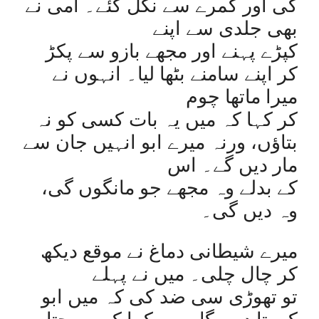
کی اور کمرے سے نکل گئے۔ امی نے
بھی جلدی سے اپنے
کپڑے پہنے اور مجھے بازو سے پکڑ
کر اپنے سامنے بٹھا لیا۔ انہوں نے
میرا ماتھا چوم
کر کہا کہ میں یہ بات کسی کو نہ
بتاؤں، ورنہ میرے ابو انہیں جان سے
مار دیں گے۔ اس
کے بدلے وہ مجھے جو مانگوں گی،
وہ دیں گی۔
میرے شیطانی دماغ نے موقع دیکھ
کر چال چلی۔ میں نے پہلے
تو تھوڑی سی ضد کی کہ میں ابو