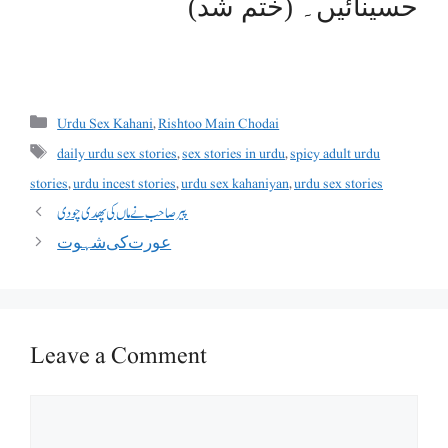
حسینائیں۔ (ختم شد)
Categories
Urdu Sex Kahani
,
Rishtoo Main Chodai
Tags
daily urdu sex stories
,
sex stories in urdu
,
spicy adult urdu
stories
,
urdu incest stories
,
urdu sex kahaniyan
,
urdu sex stories
پیر صاحب نے ماں کی پھدی چودی
ﻋﻮﺭﺕ ﮐﯽ ﺷﮩﻮﺕ
Leave a Comment
Comment