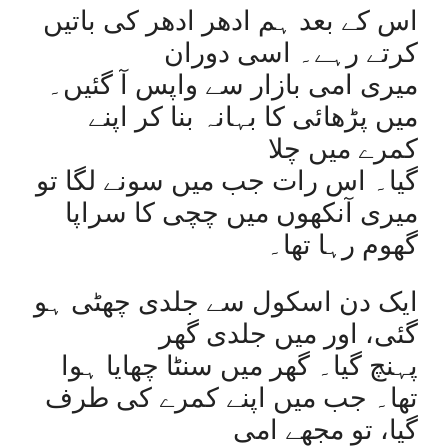
اس کے بعد ہم ادھر ادھر کی باتیں
کرتے رہے۔ اسی دوران
میری امی بازار سے واپس آ گئیں۔
میں پڑھائی کا بہانہ بنا کر اپنے
کمرے میں چلا
گیا۔ اس رات جب میں سونے لگا تو
میری آنکھوں میں چچی کا سراپا
گھوم رہا تھا۔
ایک دن اسکول سے جلدی چھٹی ہو
گئی، اور میں جلدی گھر
پہنچ گیا۔ گھر میں سنٹا چھایا ہوا
تھا۔ جب میں اپنے کمرے کی طرف
گیا، تو مجھے امی