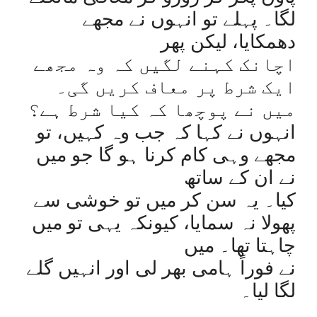
لگا۔ پہلے تو انہوں نے مجھے
دھمکایا، لیکن پھر
اچانک کہنے لگیں کہ وہ مجھے
ایک شرط پر معاف کریں گی۔
میں نے پوچھا کہ کیا شرط ہے؟
انہوں نے کہا کہ جب وہ کہیں، تو
مجھے وہی کام کرنا ہو گا جو میں
نے ان کے ساتھ
کیا۔ یہ سن کر میں تو خوشی سے
پھولا نہ سمایا، کیونکہ یہی تو میں
چاہتا تھا۔ میں
نے فوراً ہامی بھر لی اور انہیں گلے
لگا لیا۔