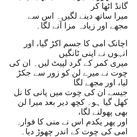
گانڈ اٹھا کر
میرا ساتھ دینے لگیں۔ اس سے
مجھے اور زیادہ مزا آنے لگا۔
اچانک امی کا جسم اکڑ گیا، اور
انہوں نے اپنی ٹانگیں
میری کمر کے گرد لپیٹ لیں۔ ان کی
چوت نے میرے لن کو زور سے جکڑ
لیا، اور مجھے لگا
جیسے ان کی چوت میں پانی کا نل
کھل گیا ہو۔ کچھ دیر بعد میرا لن
بھی پھولنے لگا،
اور پھر یکدم اس نے منی کا فوارہ
امی کی چوت کے اندر چھوڑ دیا۔