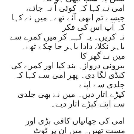
امی نے کہا کہ کوئی آ نہ جائے،
جیسے تم ابھی آئے تھے۔ میں نے کہا
کہ آپ اس کی فکر
نہ کریں۔ یہ کہہ کر میں کمرے سے
باہر نکلا، دادا باہر جا چکے تھے۔
میں نے گھر کا
بیرونی دروازہ بند کیا اور کمرے کی
کنڈی لگا دی۔ پھر امی سے کہا کہ
جلدی سے اپنے
کپڑے اتار دیں۔ میں نے بھی جلدی
سے اپنے کپڑے اتار دیے۔
امی کی چھاتیاں کافی بڑی اور
مست تھیں۔ میں ان پر ٹوٹ