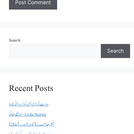
Search
Search
Recent Posts
دوست کی بڑی بہن کو زبردستی چودا
سوتیلے بھائی – Urdu Stories
میجر صاحب۔۔( نیو ورژن ۔۔قسط 28)