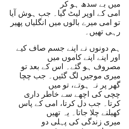
میں بے سدھ ہو کر
امی کے اوپر لیٹ گیا۔ جب ہوش آیا
تو امی میرے بالوں میں انگلیاں پھیر
رہی تھیں۔
ہم دونوں نے اپنے جسم صاف کیے
اور اپنے اپنے کاموں میں
مصروف ہو گئے۔ اس کے بعد تو
میری موجیں لگ گئیں۔ جب چچا
گھر پر نہ ہوتے، تو میں
چچی کی اچھے سے خاطر داری
کرتا۔ جب دل کرتا، امی کے پاس
کھیلنے چلا جاتا۔ یہ تھیں
میری زندگی کی پہلی دو