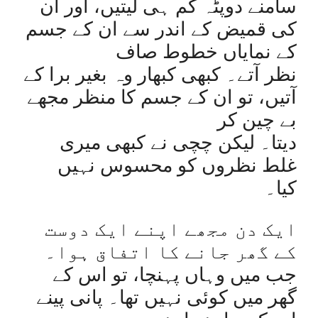
سامنے دوپٹہ کم ہی لیتیں، اور ان
کی قمیض کے اندر سے ان کے جسم
کے نمایاں خطوط صاف
نظر آتے۔ کبھی کبھار وہ بغیر برا کے
آتیں، تو ان کے جسم کا منظر مجھے
بے چین کر
دیتا۔ لیکن چچی نے کبھی میری
غلط نظروں کو محسوس نہیں
کیا۔
ایک دن مجھے اپنے ایک دوست
کے گھر جانے کا اتفاق ہوا۔
جب میں وہاں پہنچا، تو اس کے
گھر میں کوئی نہیں تھا۔ پانی پینے