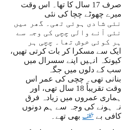
صرف 17 سال کا تھا۔ اس وقت
میرے چھوٹے چچا کی نئی
نئی شادی ہوئی تھی۔ گھر میں
نئی آنے والی چچی کی وجہ سے
ہر کوئی خوش تھا۔ چچی ہر
ایک سے مسکرا کر بات کرتی تھیں،
کیونکہ انہیں اپنے سسرال میں
سب کے دلوں میں جگہ
بنانی تھی۔ چچی کی عمر اس
وقت تقریباً 18 سال تھی، اور
ہماری عمروں میں زیادہ فرق
نہ ہونے کی وجہ سے ہم دونوں
تکلف
کافی بے
بھی تھے۔