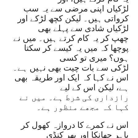
لڑکیاں اپنی مرضی سے یہ سب
کرواتی ہیں۔ لیکن کچھ لڑکے اور
لڑکیاں شادی سے پہلے بھی
چھپ کر یہ کام کرتے ہیں۔ میں نے
پوچھا کہ میں یہ کیسے کر سکتا
ہوں؟ میری تو کسی
لڑکی سے بات چیت بھی نہیں ہے۔
اس نے کہا کہ ایک اور طریقہ بھی
ہے، لیکن اس کے لیے
رازداری کی شرط ہے۔ میں نے
کہا کہ مجھے منظور ہے۔
اس نے کمرے کا دروازہ کھول کر
باہر جھانکا اور پھر کنڈی