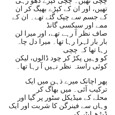
چچی تھیں۔ چچی کپڑے دھو رہی
تھیں، اور ان کے کپڑے بھیگ کر ان
کے جسم سے چپک گئے تھے۔ ان کے
ممے اور سیکسی گانڈ
صاف نظر آ رہے تھے، اور میرا لن
بار بار لہرا رہا تھا۔ میرا دل چاہ
رہا تھا کہ چچی
کو وہیں پکڑ کر چود ڈالوں، لیکن
کوئی راستہ نظر نہیں آ رہا تھا۔
پھر اچانک میرے ذہن میں ایک
ترکیب آئی۔ میں بھاگ کر
محلے کے میڈیکل سٹور پر گیا اور
وہاں سے فینرگن کا شربت اور ایک
ڈیڑھ لیٹر کی