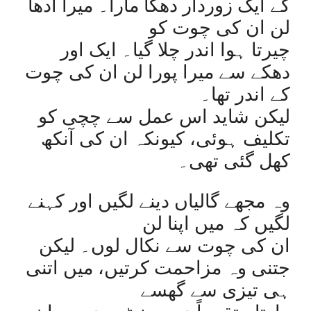
کے ایک زوردار دھکا مارا۔ میرا آدھا
لن ان کی چوت کو
چیرتا ہوا اندر چلا گیا۔ ایک اور
دھکے سے میرا پورا لن ان کی چوت
کے اندر تھا۔
لیکن شاید اس عمل سے چچی کو
تکلیف ہوئی، کیونکہ ان کی آنکھ
کھل گئی تھی۔
وہ مجھے گالیاں دینے لگیں اور کہنے
لگیں کہ میں اپنا لن
ان کی چوت سے نکال لوں۔ لیکن
جتنی وہ مزاحمت کرتیں، میں اتنی
ہی تیزی سے گھسے