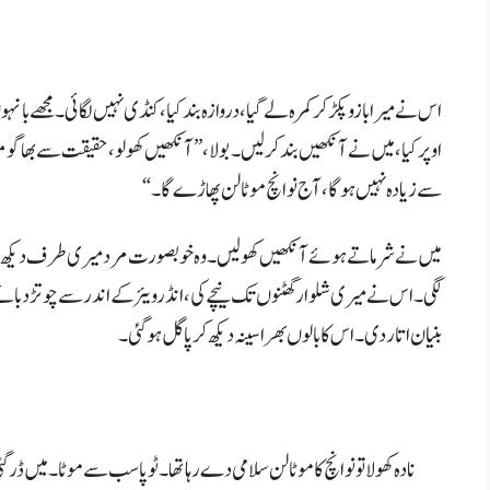
اس نے میرا بازو پکڑ کر کمرہ لے گیا، دروازہ بند کیا، کنڈی نہیں لگائی۔ مجھے 
اوپر کیا، میں نے آنکھیں بند کر لیں۔ بولا، ”آنکھیں کھولو، حقیقت سے بھاگو
سے زیادہ نہیں ہوگا، آج نو انچ موٹا لن پھاڑے گا۔“
میں نے شرماتے ہوئے آنکھیں کھولیں۔ وہ خوبصورت مرد میری طرف دیکھ رہ
لگی۔ اس نے میری شلوار گھٹنوں تک نیچے کی، انڈرویئر کے اندر سے چوتڑ دبانے 
بنیان اتار دی۔ اس کا بالوں بھرا سینہ دیکھ کر پاگل ہو گئی۔
نادہ کھولا تو نو انچ کا موٹا لن سلامی دے رہا تھا۔ ٹوپا سب سے موٹا۔ میں ڈ