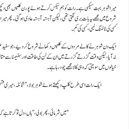
میرا شوہر بہت سیکسی ہے۔ رات کو ہم سیکس کرتے ہوئے پورن کلپس بھی دیکھ
شروع میں مجھے یہ بات بری لگتی تھی، لیکن آہستہ آہستہ عادی ہو گئی۔ پھر میرا 
کسی کی ٹائمنگ لمبی، کسی کی کم۔
ایک دن شوہر نے کالے مردوں کے کلپس دکھانے شروع کر دیے، جو سفید عورتوں
نہ آیا، لیکن وقت گزرتے گزرتے میں ان کے لن کی طاقت اور سٹیمنا سے متاثر ہو 
خیالوں میں سوچتی کہ وہی کالا مجھے چود رہا ہے۔
ایک رات اسی طرح کلپ دیکھتے ہوئے شوہر بولا، ”شمائلہ، میری قسم، سچی
میں شرمائی، پھر بولی، ”ہاں، دل تو کرتا ہے کہ ایسا موٹا لمبا لن ملے اور ایسی چدائی ہو… لیکن وہ لن آپ کا ہی ہو۔“