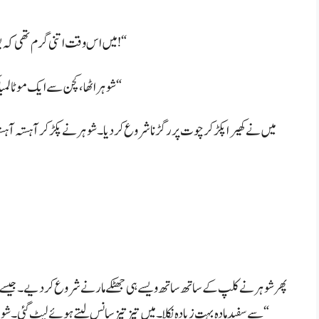
میں اس وقت اتنی گرم تھی کہ بولی، ”بلالو نا، پھدی پھاڑ دے گا… کالا باہر نہیں آسکتا تو اسی کو بلا لو!“
شوہر اٹھا، کچن سے ایک موٹا لمبا کھیرا لایا اور بولا، ”آج اس سے گزارہ کر لو، کل سلیم چودے گا۔“
میں نے کھیرا پکڑ کر چوت پر رگڑنا شروع کر دیا۔ شوہر نے پکڑ کر آہستہ آہست
پھر شوہر نے کلپ کے ساتھ ساتھ ویسے ہی جھٹکے مارنے شروع کر دیے۔ جیسے ہی سپی
سے سفید مادہ بہت زیادہ نکلا۔ میں تیز تیز سانس لیتے ہوئے لیٹ گئی۔ شوہر نے میرے ممے چھوتے ہوئے پوچھا، ”پہلی بار ایسا لیا، کیسا لگا؟“