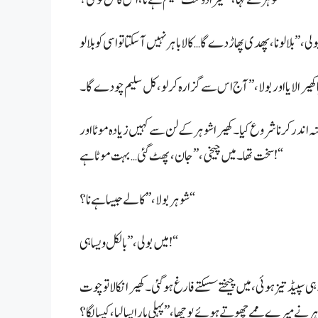
ہ اندر کرنا شروع کیا۔ کھیرا شوہر کے لن سے کہیں زیادہ موٹا اور
سخت تھا۔ میں چیخی، ”جان، پھٹ گئی… بہت موٹا ہے!“
شوہر بولا، ”کالے جیسا ہے نا؟“
میں بولی، ”بالکل ویسا ہی!“
ڈ تیز ہوئی، میں چیختے سسکتے فارغ ہو گئی۔ کھیرا نکالا تو چوت