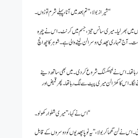
شیراز بولا، ”تم بعد میں آنا، پہلے شرم توڑوں۔“
بانہوں میں بھر لیا۔ میری سانس تیز، جسم میں کرنٹ۔ اس نے چہرہ
 مت۔ آج تمہاری پھدی دوسرا لن لینے والی ہے۔ شوہر کا چھ انچ
ا تھا۔ اس نے لپسکسنگ شروع کر دی۔ میں بھی ساتھ دینے
لگا۔ اس کا کھڑا لن میری پیٹ سے لگ رہا تھا۔ پھر قمیض اور
اس نے کہا، ”میری شلوار کھولو۔“
ر گئی۔ اس نے لن گھما کر بولا، ”یہ ٹوپا پھدیوں کو دوسروں کے قابل