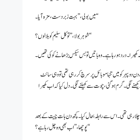
میں بولی، ”بہت زبردست، مزہ آیا۔“
شوہر بولا، ”تو کل سلیم کو بلا لوں؟“
 دن دوپہر کو میں تنہا موبائل پر سرچ کر رہی تھی تو وہی سائٹ
دیکھنے لگی۔ گرم ہو گئی، چوت سے کھیلنے لگی۔ دل کیا کہ اب کھیرا
 چلا رہی تھی۔ اس سے رابطہ بحال کیا۔ کچھ دن بات چیت کے بعد
پوچھا، ”اب بھی وہ چل رہا ہے؟“