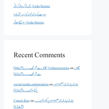
میں نوکر وہ نوکرانی – Urdu Stories
دوست کی بڑی بہن کو زبردستی چودا
سوتیلے بھائی – Urdu Stories
Recent Comments
گاؤں
on
گاؤں سے شہر تک۔۔۔۔(قسط 44) - Urdusexstories
سے شہر تک۔۔۔۔(قسط 43)
ہماری پیاری سی معصوم اور
on
social media optimization
پاکیزہ بہن۔۔۔(قسط33)
ہماری پیاری سی معصوم اور پاکیزہ بہن۔۔۔
on
Cengiz Koç
(قسط12)