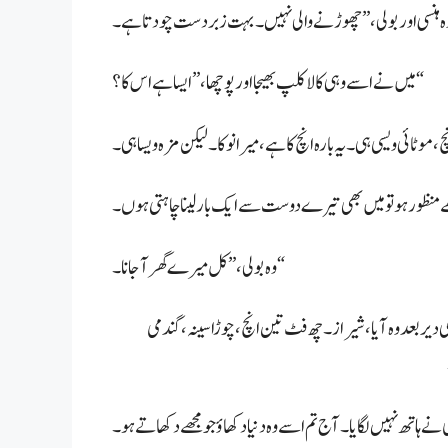
میں نے اسے وہی کالا کلپ بھیجا اور پوچھا، ”ایسا ہے اس کا؟“
وہ بولی، ”کل میرے گھر آجانا۔“
ر بعد وہ آیا، شیراز۔ چھ فٹ تین انچ، چوڑا سینہ، گندمی