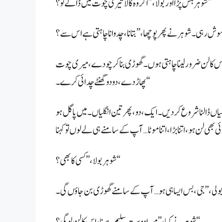
شوہر ہنس پڑا اور بولا، ”اگر وہ کالا تیری چوت میں ڈالے تو؟“
 اس کا لن ضرور لینا چاہتی ہوں۔ گھوڑی بنا کر چودے، میری چوت
پھاڑ دے، دو دو گھنٹے چدائی کرے۔“
 ڈالنا شروع کر دیں۔ ایک، دو، پھر تین انگلیاں۔ میں پاگل ہو
شوہر بولا، ”کسی کا بھی؟“
شوہر نے کہا، ”میرا دوست سلیم ہے نا، اس کا لن لو گی؟“