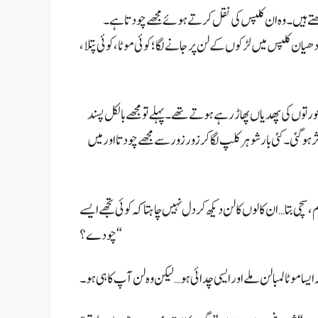
تے ہیں۔ وہ ان کلپس کی نقل کرتے ہوئے مجھے چودتا ہے۔
دھیان کلپس میں لڑکوں کے لن پر جانے لگا؛ کوئی موٹا، کوئی پتلا،
 کی پھدیاں پھاڑ رہے ہوتے تھے۔ پہلے تو مجھے بالکل پسند
گئی۔ کئی بار شوہر کلپ لگا کر زور زور سے مجھے چودتا اور میں
 بتا… ان کالوں کا لن دیکھ کر دل نہیں چاہتا کہ کوئی تجھے ایسے
چودے؟“