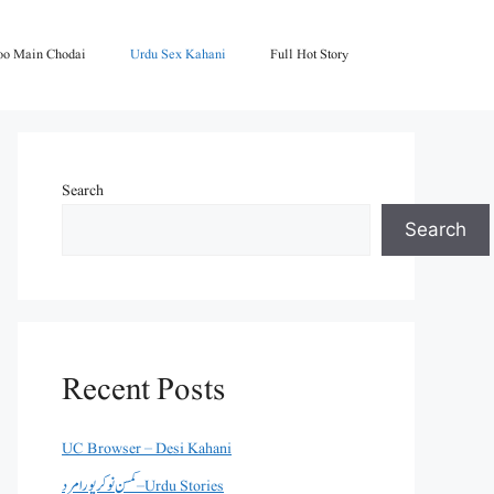
oo Main Chodai
Urdu Sex Kahani
Full Hot Story
Search
Search
Recent Posts
UC Browser – Desi Kahani
کمسن نوکر پورا مرد – Urdu Stories