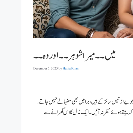
میں ۔۔میرا شوہر۔۔اور وہ ۔۔
December 5, 2025
by
Hania Khan
بوبے اڑتیس سائز کے ہیں، برا میں بھی سنبھالے نہیں جاتے۔
اکہ ہلتے ہوئے نظر نہ آئیں۔ ایک مڈل کلاس گھرانے سے