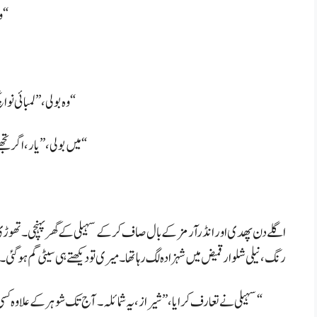
وہ ہنسی اور بولی، ”چھوڑنے والی نہیں۔ بہت زبردست چودتا ہے۔“
وہ بولی، ”لمبائی نو انچ، موٹائی ویسی ہی۔ یہ بارہ انچ کا ہے، میرا نو کا۔ لیکن مزہ ویسا ہی۔“
میں بولی، ”یار، اگر تجھے منظور ہو تو میں بھی تیرے دوست سے ایک بار لینا چاہتی ہوں۔“
اگلے دن پھدی اور انڈرآرمز کے بال صاف کر کے سہیلی کے گھر پہنچی۔ تھوڑی دی
رنگ، نیلی شلوار قمیض میں شہزادہ لگ رہا تھا۔ میری تو دیکھتے ہی سیٹی گم ہو گئی۔
سہیلی نے تعارف کرایا، ”شیراز، یہ شمائلہ۔ آج تک شوہر کے علاوہ کسی نے ہاتھ نہیں لگایا۔ آج تم اسے وہ دنیا دکھاؤ جو مجھے دکھاتے ہو۔“