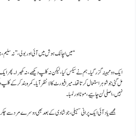
میں اچانک ہوش میں آئی اور بولی، ”نہ سلیم، نہ کھیرا۔ درد ہو رہا ہے۔ وہ باتیں تو بس سیکس بڑھانے کو کی تھیں۔“
ایک دو مہینہ گزر گیا۔ ہم نے سیکس کیا، لیکن نہ کلپ دیکھے، نہ کھیرا۔ پھر ایک
مل گئی جو شوہر استعمال کرتا تھا۔ میرا فیورٹ کالا نظر آیا۔ کمرہ بند کر کے کلپ 
نہیں، اصلی لن چاہیے، موٹا اور لمبا۔
مجھے یاد آئی ایک پرانی سہیلی، جو شادی کے بعد بھی دوسرے مرد سے چکر