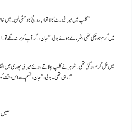
کلپ میں میرا فیورٹ کالا تھا، بارہ انچ کا وحشی لن۔ میں خاموش رہی۔ شوہر نے پھر پوچھا، ”بتا نا، چدوانا چاہتی ہے اس سے؟“
میں گرم ہو چکی تھی، شرماتے ہوئے بولی، ”جان، اگر آپ کو برا نہ لگے تو…
میں فل گرم ہو گئی تھی۔ شوہر نے کلپ چلاتے ہوئے میری پھدی میں انگلیاں
رہی تھی۔ بولی، ”جان، قسم سے اس وقت کوئی بھی لن ہو، اتنا بڑا، اتنا موٹا… آپ کے سامنے ہی لے لوں تو کہنا!“
میں بولی، ”جی، بس ایسا ہی ہو… آپ کے سامنے گھوڑی بن جاؤں گی۔“