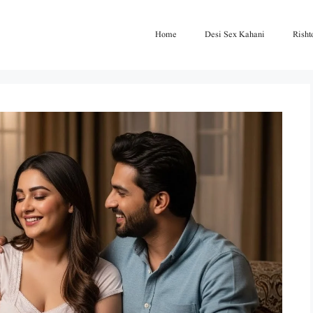
Home
Desi Sex Kahani
Risht