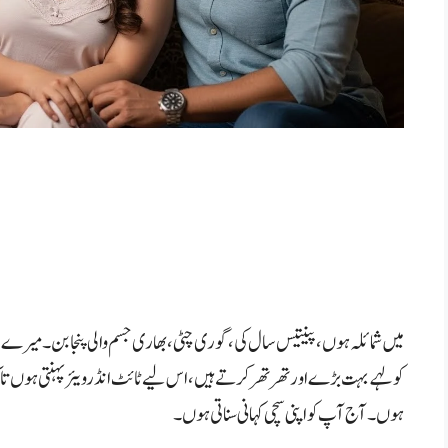
میں شمائلہ ہوں، پینتیس سال کی، گوری چٹی، بھاری جسم والی پنجابن۔ میرے 
کولہے بہت بڑے اور تھر تھر کرتے ہیں، اس لیے ٹائٹ انڈرویئر پہنتی ہوں ت
ہوں۔ آج آپ کو اپنی سچی کہانی سناتی ہوں۔