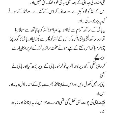
کئی منٹ کی چدائی کے بعد بھی، باجی خود تھک گئی تھیں اور
اس کے لنڈ کو خود کپڑے سے صاف کر اس کے گندے سے لنڈ کے موٹے
کیپ پر بوسہ کی… اور
یہ باجی کے ساتھ آرام سے لیٹا ہوا اپنا لمبا موٹا لنڈ کو اپنا ہاتھ سے سہلا رہا
تھا اور ساتھ لیٹی باجی ہنس کر اس کے لنڈ کو پھر سے پکڑ لیا اور باجی کا گورا چٹا
پتلا نرم ہاتھ اس کتے کے لمبے موٹے سخت براؤن لنڈ کے اوپر اتنا پیار سے
اوپر نیچے
کر رہی تھی، کچھ دیر بعد پھر یہ نوکر خود باجی کے اوپر چڑھ گیا اور باجی نے
بھی
اپنی رانیں کھول دیں اور اس نے اپنا لنڈ پھر سے باجی کے اندر ڈال دیا۔ اور
اس بار
جیسے باجی کی چوت بھی کھل گئی تھی اندر سے جو اس بار یہ اپنا لنڈ اور زیادہ
اندر