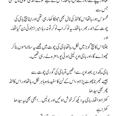
تھا اور نیچے سے زور سے ہل رہا تھا۔ اس کے لمبے موٹے لنڈ کی موٹی نال تھی
جس سے
محسوس ہو رہا تھا اس کا لنڈ کی نال بھی جھٹکا کھا رہی تھی اور اپنا بیج باجی کی
چوت کے اندر بھر رہا تھا۔ یہ نوکر اب نوکر تو نہ رہا، میرا بہنوئی بن گیا تھا۔
اور
جتنا اس کا بیج گوبز میں نکل رہا تھا باجی کی چوت میں مجھے یہ سالا ماموں بنا کر
چھوڑے گا، اور باجی اوپر لیٹی ہوئی پورا مزہ لے رہی تھیں۔
باجی کچھ دیر بعد اوپر سے اٹھیں تو باجی کی گوری چوت سے
جیسے جھرنا پھوٹ پڑا ہو، اس کے لن کا سفید مادہ باہر نکل رہا تھا اور اس کا لنڈ
پھر بھی سیدھا
کھڑا ہوا تھا۔ باجی یہ دیکھ کر خوش ہوئیں اور بولیں…. ابھی بھی یہ سیدھا
کھڑا ہے