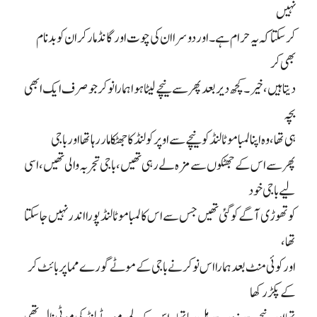
نہیں
کر سکتا کہ یہ حرام ہے۔ اور دوسرا ان کی چوت اور گانڈ مار کر ان کو بدنام
بھی کر
دیتا ہیں، خیر۔ کچھ دیر بعد پھر سے نیچے لیٹا ہوا ہمارا نوکر جو صرف ایک ابھی
بچہ
ہی تھا، وہ اپنا لمبا موٹا لنڈ کو نیچے سے اوپر کو لنڈ کا جھٹکا مار رہا تھا اور باجی
پھر سے اس کے جھٹکوں سے مزہ لے رہی تھیں، باجی تجربہ والی تھیں، اسی
لیے باجی خود
کو تھوڑی آگے کو گئی تھیں جس سے اس کا لمبا موٹا لنڈ پورا اندر نہیں جا سکتا
تھا،
اور کوئی منٹ بعد ہمارا اس نوکر نے باجی کے موٹے گورے مما پر بائٹ کر
کے پکڑ رکھا