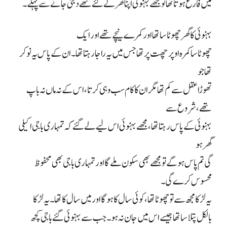
میں فارغ ہوتا تھا تو مجھے بہنوئی اپنا گھر لے گئے تھے دبئی جانے سے پہلے۔
بہنوئی کا گھر چھوٹا سا تھا اور کمرے نیچے تھے اور ایک
چھوٹا سا کمرہ اوپر چھت پر تھا جس میں یہ راجا رہتا تھا۔ ان کے پاس یہ نوکر
تھا جو
تھوڑا عقل سے کم تھا مگر ان کا کام سب وہی کرتا، اس کے نہ ماں نہ باپ
تھے، شروع سے
بہنوئی کے پاس رہتا تھا، مجھے بہنوئی اس لیے لے گئے کہ تمہاری باجی اکیلی
گھر ہو
گی تم پاس ہو گے تو مجھے بھی سکون ملے گا اور تمہاری باجی بھی محفوظ
محسوس کرے گی۔
یہ لڑکا مجھ سے تو چھوٹا تھا، کوئی سال کا ہو گا اور میں سال کا تھا۔ یہ لڑکا
بالکل پتلا سا تھا جیسے اس میں جان نہ ہو۔ جب سے بہنوئی گئے باجی کچھ