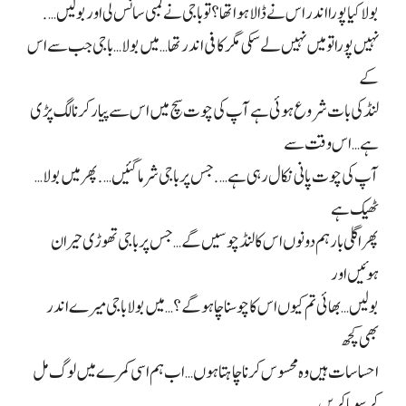
بولا کیا پورا اندر اس نے ڈالا ہوا تھا؟ تو باجی نے لمبی سانس لی اور بولیں….
نہیں پورا تو میں نہیں لے سکی مگر کافی اندر تھا… میں بولا… باجی جب سے اس
کے
لنڈ کی بات شروع ہوئی ہے آپ کی چوت سچ میں اس سے پیار کرنا لگ پڑی
ہے… اس وقت سے
آپ کی چوت پانی نکال رہی ہے…. جس پر باجی شرما گئیں…. پھر میں بولا…
ٹھیک ہے
پھر اگلی بار ہم دونوں اس کا لنڈ چوسیں گے… جس پر باجی تھوڑی حیران
ہوئیں اور
بولیں… بھائی تم کیوں اس کا چوسنا چاہو گے؟… میں بولا باجی میرے اندر
بھی کچھ
احساسات ہیں وہ محسوس کرنا چاہتا ہوں… اب ہم اسی کمرے میں لوگ مل
کر سویا کریں