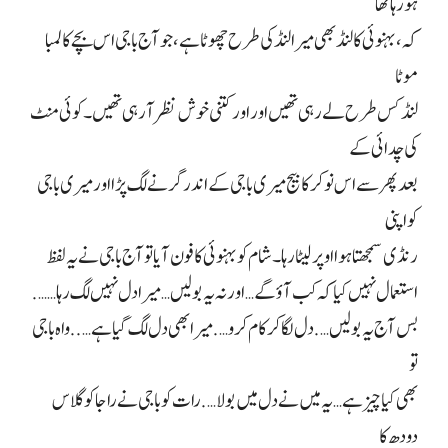
ہو رہا تھا
کہ، بہنوئی کا لنڈ بھی میرا لنڈ کی طرح چھوٹا ہے، جو آج باجی اس بچے کا لمبا
موٹا
لنڈ کس طرح لے رہی تھیں اور اور کتنی خوش نظر آ رہی تھیں۔ کوئی منٹ
کی چدائی کے
بعد پھر سے اس نوکر کا بیج میری باجی کے اندر گرنے لگ پڑا اور میری باجی
کو اپنی
رنڈی سمجھتا ہوا اوپر لیٹا رہا۔ شام کو بہنوئی کا فون آیا تو آج باجی نے یہ لفظ
استعمال نہیں کیا کہ کب آؤ گے… اور نہ یہ بولیں… میرا دل نہیں لگ رہا…….
بس آج یہ بولیں…. دل لگا کر کام کرو…. میرا بھی دل لگ گیا ہے….. واہ باجی
تو
بھی کیا چیز ہے… یہ میں نے دل میں بولا…. رات کو باجی نے راجا کو گلاس
دودھ کا