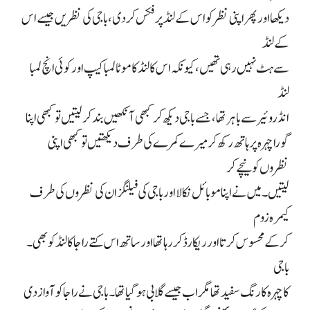
دیکھا اور پھر اپنی نظر کو اس کے لنڈ پر فکس کر دی، باجی کی نظریں جیسے اس
کے لنڈ
سے ہٹ نہیں رہی تھیں، کیونکہ اس کا لنڈ کا موٹا لمبا کیپ اور کوئی انچ لمبا
لنڈ
انڈروئیر سے باہر تھا، جسے باجی دیکھ کر کبھی آنکھیں بند کر لیتیں تو کبھی اپنا
گورا چہرہ پر ہاتھ رکھ کر میرے کمرے کی طرف دیکھتیں تو کبھی اپنی
نظروں کو نیچے کر
لیتیں۔ میں نے اپنا موبائل نکالا اور باجی کی فیلنگز ان کی نظروں کی طرف
کیمرہ زوم
کر کے محسوس کرتا اور ریکارڈ کر رہا تھا اور ساتھ اس کتے راجا کا لنڈ کو بھی۔
باجی
کا چہرہ کا رنگ سفید تھا مگر اب جیسے گلابی ہو گیا تھا۔ باجی نے راجا کو آواز دی