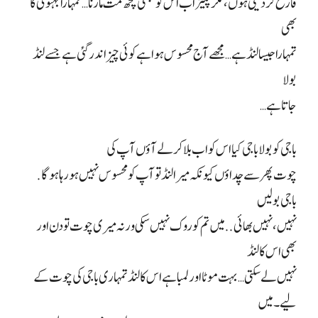
فارغ کر دیتی ہوں، مگر پلیز اب اس کو کبھی کچھ مت مارنا… تمہارا بہنوئی کا
بھی
تمہارا جیسا لنڈ ہے… مجھے آج محسوس ہوا ہے کوئی چیز اندر گئی ہے جسے لنڈ
بولا
جاتا ہے
…
باجی کو بولا باجی کیا اس کو اب بلا کر لے آؤں آپ کی
چوت پھر سے چداؤں کیونکہ میرا لنڈ تو آپ کو محسوس نہیں ہو رہا ہو گا.
باجی بولیں
نہیں، نہیں بھائی.. میں تم کو روک نہیں سکی ورنہ میری چوت تو دن اور
بھی اس کا لنڈ
نہیں لے سکتی… بہت موٹا اور لمبا ہے اس کا لنڈ تمہاری باجی کی چوت کے
لیے۔ میں