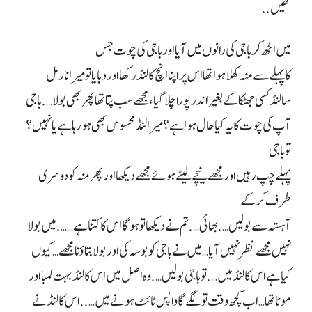
تھیں
..
میں اٹھ کر باجی کی رانوں میں آیا اور باجی کی چوت جس
کا پہلے سے منہ کھلا ہوا تھا اس پر اپنا انچ کا لنڈ رکھا اور دبایا تو میرا نارمل
سا لنڈ کسی جھٹکا کے بغیر اندر پورا چلا گیا، مجھے سب پتا تھا پھر بھی بولا…. باجی
آپ کی چوت کا یہ کیا حال ہوا ہے؟ میرا لنڈ محسوس بھی ہو رہا ہے یا نہیں؟
تو باجی
پہلے چپ رہیں اور مجھے نیچے لیٹے ہوئے مجھے دیکھا اور پھر منہ کو دوسری
طرف کر کے
آہستہ سے بولیں…. بھائی…. تم نے دیکھا تو ہو گا اس کا کتنا ہے……. میں بولا
نہیں مجھے نظر نہیں آیا… میں نے باجی کو بوسہ کی اور بولا بتاؤ نا مجھے… کیوں
کیا ہے اس کا لنڈ میں…. تو باجی بولیں…. وہ اصل میں اس کا لنڈ بہت لمبا اور
موٹا تھا… اب کچھ وقت تو لگے گا واپس ٹائٹ ہونے میں….. اس کا لنڈ نے