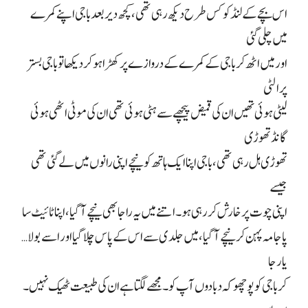
اس بچے کے لنڈ کو کس طرح دیکھ رہی تھی، کچھ دیر بعد باجی اپنے کمرے
میں چلی گئی
اور میں اٹھ کر باجی کے کمرے کے دروازے پر کھڑا ہو کر دیکھا تو باجی بستر
پر الٹی
لیٹی ہوئی تھیں ان کی قمیض پیچھے سے ہٹی ہوئی تھی ان کی موٹی اٹھی ہوئی
گانڈ تھوڑی
تھوڑی ہل رہی تھی، باجی اپنا ایک ہاتھ کو نیچے اپنی رانوں میں لے گئی تھی
جیسے
اپنی چوت پر خارش کر رہی ہو۔ اتنے میں یہ راجا بھی نیچے آ گیا، اپنا ٹائیٹ سا
پاجامہ پہن کر نیچے آ گیا، میں جلدی سے اس کے پاس چلا گیا اور اسے بولا…
یار جا
کر باجی کو پوچھو کہ دبا دوں آپ کو۔ مجھے لگتا ہے ان کی طبیعت ٹھیک نہیں۔