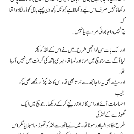
دکھاؤ نہیں صرف اس لیے دکھانا ہے کیونکہ کچھ دن پہلے باجی کو ڈر لگا ہوا تھا
کہ
پتا نہیں راجا بھائی مرد ہے یا نہیں
…
اور ایک بات سن لو اچھی طرح… میں نے اس کے لنڈ کو پکڑ
لیا آگے سے، جو سچ میں موٹا اور لمبا تھا، میری ہاتھ کی گرفت میں نہیں آ رہا
تھا۔
اور ویسے بھی یہ راجا مجھ سے ڈرتا بھی تھا، اس کا لنڈ پکڑ کر مجھے بھی کچھ
عجیب
احساسات آئے اور اس کا ٹراؤزر نیچے کر کے دیکھا.. جو سچ میں ایک
گھوڑے کے لنڈ کی
طرح لٹکا ہوا لمبا اور موٹا تھا۔ میں نے ہاتھ سے لنڈ کو تھوڑا سا سہلایا مگر اس