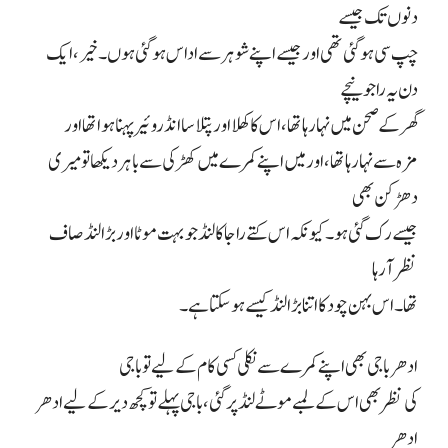
دنوں تک جیسے
چپ سی ہو گئی تھی اور جیسے اپنے شوہر سے اداس ہو گئی ہوں۔ خیر، ایک
دن یہ راجو نیچے
گھر کے صحن میں نہا رہا تھا، اس کا کھلا اور پتلا سا انڈروئیر پہنا ہوا تھا اور
مزہ سے نہا رہا تھا، اور میں اپنے کمرے میں کھڑکی سے باہر دیکھا تو میری
دھڑکن بھی
جیسے رک گئی ہو۔ کیونکہ اس کتے راجا کا لنڈ جو بہت موٹا اور بڑا لنڈ صاف
نظر آ رہا
تھا۔ اس بہن چود کا اتنا بڑا لنڈ کیسے ہو سکتا ہے۔
ادھر باجی بھی اپنے کمرے سے نکلی کسی کام کے لیے تو باجی
کی نظر بھی اس کے لمبے موٹے لنڈ پر گئی، باجی پہلے تو کچھ دیر کے لیے ادھر
ادھر