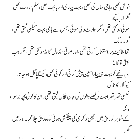
خوش تھی، باجی سال کی تھی، بہت پیاری اور ہائیٹ تھی، سلم سمارٹ تھی
مگر اب کچھ
موٹی ہو گئی تھی، مگر سمارٹ والی موٹی، جس سے باجی بہت سیکسی لگتی تھی،
گورا رنگ
تھا، ٹائیٹ برا استعمال کرتی تھی، اور موٹی سڈول گانڈ ہو گئی تھی، مگر جب
چلتی تو گانڈ
اوپر نیچے کو بہت ہی پیارا سین پیش کرتی اور کوئی بھی دیکھتا پاگل ہو جاتا،
کیونکہ گانڈ کی
سکسی تھرتھراہٹ دیکھنے والوں کی جان نکال لیتی تھی ۔ ان کا کوئی بچہ نہ ہوا،
باجی
کے شوہر کو دبئی میں اچھی نوکری کی پیشکش ہوئی تو وہ دبئی چلا گیا۔ اور میں
گھر