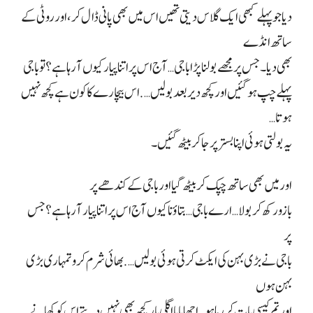
دیا جو پہلے کبھی ایک گلاس دیتی تھیں اس میں بھی پانی ڈال کر، اور روٹی کے
ساتھ انڈے
بھی دیا۔ جس پر مجھے بولنا پڑا باجی… آج اس پر اتنا پیار کیوں آ رہا ہے؟ تو باجی
پہلے چپ ہو گئیں اور کچھ دیر بعد بولیں…. اس بیچارے کا کون ہے کچھ نہیں
ہوتا…
یہ بولتی ہوئی اپنا بستر پر جا کر بیٹھ گئیں۔
اور میں بھی ساتھ چپک کر بیٹھ گیا اور باجی کے کندھے پر
بازو رکھ کر بولا… ارے باجی… بتاؤ نا کیوں آج اس پر اتنا پیار آ رہا ہے؟ جس
پر
باجی نے بڑی بہن کی ایکٹ کرتی ہوئی بولیں…. بھائی شرم کرو تمہاری بڑی
بہن ہوں
اور تم کیسی بات کر رہا ہو… اچھا بابا اگلی بار کچھ بھی نہیں دیتے اس کو کھانے