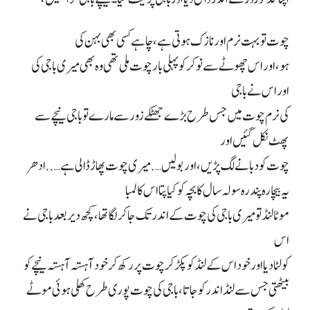
چوت تو بہت نرم اور نازک ہوتی ہے، چاہے کسی بھی بہن کی
ہو، اور اس چھوٹے سے نوکر کو پہلی بار چوت ملی تھی وہ بھی میری باجی کی
اور اس نے باجی
کی نرم چوت میں جس طرح بڑے جھٹکے زور سے مارے تو باجی نیچے سے
پھٹ نکل گئیں اور
چوت کو دبانے لگ پڑیں، اور بولیں…. میری چوت پھاڑ ڈالی ہے….. ادھر
یہ بیچارہ پندرہ سولہ سال کا بچہ کو کیا پتا اس کا لمبا
موٹا لنڈ تو میری باجی کی چوت کے اندر تک جا کر لگا تھا، کچھ دیر بعد باجی نے
اس
کو لٹا دیا اور خود اس کے لنڈ کو پکڑ کر چوت پر رکھ کر خود آہستہ آہستہ نیچے کو
بیٹھتی جس سے لنڈ اندر کو جاتا، باجی کی چوت پوری طرح کھلی ہوئی موٹے