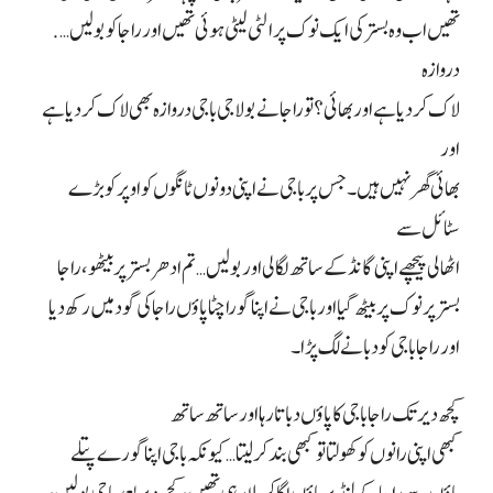
تھیں اب وہ بستر کی ایک نوک پر الٹی لیٹی ہوئی تھیں اور راجا کو بولیں….
دروازہ
لاک کر دیا ہے اور بھائی؟ تو راجا نے بولا جی باجی دروازہ بھی لاک کر دیا ہے
اور
بھائی گھر نہیں ہیں۔ جس پر باجی نے اپنی دونوں ٹانگوں کو اوپر کو بڑے
سٹائل سے
اٹھا لی پیچھے اپنی گانڈ کے ساتھ لگا لی اور بولیں… تم ادھر بستر پر بیٹھو، راجا
بستر پر نوک پر بیٹھ گیا اور باجی نے اپنا گورا چٹا پاؤں راجا کی گود میں رکھ دیا
اور راجا باجی کو دبانے لگ پڑا۔
کچھ دیر تک راجا باجی کا پاؤں دباتا رہا اور ساتھ ساتھ
کبھی اپنی رانوں کو کھولتا تو کبھی بند کر لیتا… کیونکہ باجی اپنا گورے پتلے