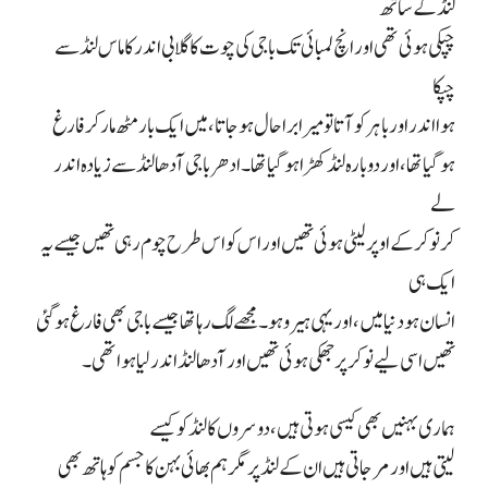
لنڈ کے ساتھ
چپکی ہوئی تھی اور انچ لمبائی تک باجی کی چوت کا گلابی اندر کا ماس لنڈ سے
چپکا
ہوا اندر اور باہر کو آتا تو میرا برا حال ہو جاتا، میں ایک بار مٹھ مار کر فارغ
ہو گیا تھا، اور دوبارہ لنڈ کھڑا ہو گیا تھا۔ ادھر باجی آدھا لنڈ سے زیادہ اندر
لے
کر نوکر کے اوپر لیٹی ہوئی تھیں اور اس کو اس طرح چوم رہی تھیں جیسے یہ
ایک ہی
انسان ہو دنیا میں، اور یہی ہیرو ہو۔ مجھے لگ رہا تھا جیسے باجی بھی فارغ ہو گئی
تھیں اسی لیے نوکر پر جھکی ہوئی تھیں اور آدھا لنڈ اندر لیا ہوا تھی۔
ہماری بہنیں بھی کیسی ہوتی ہیں، دوسروں کا لنڈ کو کیسے
لیتی ہیں اور مر جاتی ہیں ان کے لنڈ پر مگر ہم بھائی بہن کا جسم کو ہاتھ بھی