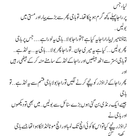
لیا، جس
پر راجا پہلے کچھ گرم ہو چکا تھا۔ تو باجی پھر سے بڑے پیار اور مستی میں
بولیں…
بتاؤ نا میرا پیارا راجا یہ کیا ہے؟ تو راجا بولا… باجی یہ لورا ہے….. جس پر باجی
پھر بولیں…. کیا ہے یہ میری جان… تو راجا پھر بولا…. باجی یہ.. یہ لنڈ ہے…
تو باجی بستر سے اٹھ بیٹھیں اور راجا کے لنڈ کے سامنے منہ کر کے بیٹھی رہیں
اور
پھر راجا کے ٹراؤزر کو نیچے کرنے لگیں تو راجا بولا باجی قسم سے یہ لنڈ ہے.. تو
باجی
جیسے ایک رنڈی بن گئی ہوں بڑے سٹائل سے بولیں… میں بھی تو دیکھوں
اور باجی نے
ٹراؤزر نیچے کیا تو اس کا کوئی انچ تک لمبا اور انچ موٹا لنڈ لٹکا ہوا تھا جسے باجی