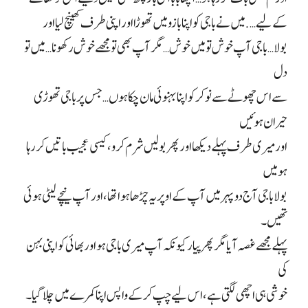
کے لیے…. میں نے باجی کو اپنا بازو میں تھوڑا اور اپنی طرف کھینچ لیا اور
بولا… باجی آپ خوش تو میں خوش… مگر آپ بھی تو مجھے خوش رکھو نا… میں تو
دل
سے اس چھوٹے سے نوکر کو اپنا بہنوئی مان چکا ہوں… جس پر باجی تھوڑی
حیران ہوئیں
اور میری طرف پہلے دیکھا اور پھر بولیں شرم کرو، کیسی عجیب باتیں کر رہا
ہو میں
بولا باجی آج دوپہر میں آپ کے اوپر یہ چڑھا ہوا تھا، اور آپ نیچے لیٹی ہوئی
تھیں۔
پہلے مجھے غصہ آیا مگر پھر پیار کیونکہ آپ میری باجی ہو اور بھائی کو اپنی بہن
کی
خوشی ہی اچھی لگتی ہے، اس لیے چپ کر کے واپس اپنا کمرے میں چلا گیا۔