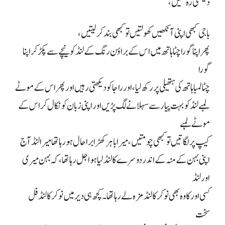
دیکھتی رہ گئیں،
باجی کبھی اپنی آنکھیں کھولتیں تو کبھی بند کر لیتیں،
پھر اپنا گورا چٹا ہاتھ میں اس کے براؤن رنگ کے لنڈ کو نیچے سے پکڑ کر اپنا
گورا
چٹا لمبا ہاتھ کی ہتھیلی پر رکھ لیا، اور راجا کو دیکھتی رہیں اور پھر اس کے موٹے
لمبے لنڈ کو بہت پیار سے سہلانے لگ پڑیں اور اپنی زبان کو نکال کر اس کے
موٹے لمبے
کیپ پر لگاتیں تو کبھی چومتیں، میرا باہر کھڑا برا حال ہو رہا تھا میرا لنڈ آج
اپنی بہن کے منہ کے اندر دوسرے کا لنڈ لیا ہوا جل رہا تھا، کہ بہن میری
اور لنڈ
کسی اور کا وہ بھی نوکر کا لنڈ مزہ لے رہا تھا۔ کچھ ہی دیر میں نوکر کا لنڈ فل
سخت