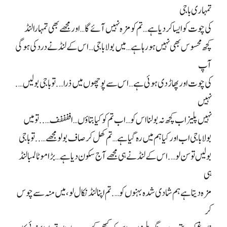
تمہاری باجی
کی چوت کو ایسا کر دیا ہے… تم کو مزہ نہیں آئے گا… اور مجھے بھی تمہارا لنڈ
کچھ محسوس بھی نہیں ہو رہا ہے… میں بولا باجی… اس کے لنڈ نے درد کی ہو گی
آپ
کی چوت اور پھاڑ دی ہوئی ہے… اس سے پوچھوں میں ذرا…. تو باجی بولیں….
نہیں
نہیں پلیز اب کچھ نہ بولنا اس کو… اب تم کو کیا بتاؤں… اففففف….. تو میں
بولا باجی اب اور کیا ہم میں رہ گیا ہے… تم کھل کر صاف بولو مجھے….. تو باجی
بولیں تو سن لو…. اس کے لنڈ نے ہی مجھے آج سکون دیا ہے… بڑا موٹا لمبا لنڈ
ہی
مزہ دیتا ہے ہم شادی شدہ بہنوں کو…. تم اپنا لنڈ نکال لو، میں منہ سے چوس
کر