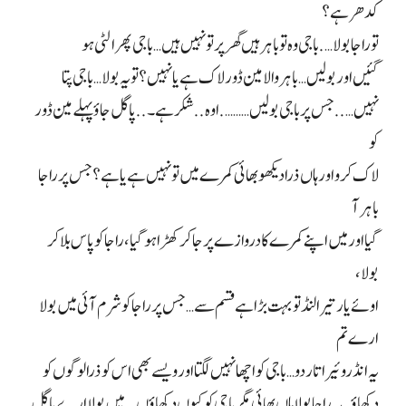
کدھر ہے؟
تو راجا بولا…. باجی وہ تو باہر ہیں گھر پر تو نہیں ہیں… باجی پھر الٹی ہو
گئیں اور بولیں… باہر والا مین ڈور لاک ہے یا نہیں؟ تو یہ بولا… باجی پتا
نہیں….. جس پر باجی بولیں………. اوہ.. شکر ہے۔.. پاگل جاؤ پہلے مین ڈور
کو
لاک کرو اور ہاں ذرا دیکھو بھائی کمرے میں تو نہیں ہے یا ہے؟ جس پر راجا
باہر آ
گیا اور میں اپنے کمرے کا دروازے پر جا کر کھڑا ہو گیا، راجا کو پاس بلا کر
بولا،
اوئے یار تیرا لنڈ تو بہت بڑا ہے قسم سے… جس پر راجا کو شرم آئی میں بولا
ارے تم
یہ انڈروئیر اتار دو… باجی کو اچھا نہیں لگتا اور ویسے بھی اس کو ذرا لوگوں کو
دکھاؤ… یہ راجا بولا ہاں بھائی مگر باجی کو کیوں دکھاؤں.. میں بولا ارے پاگل