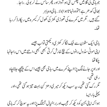
جو باجی کی گلا میں پھنس گئی ہو آواز اور پھر سانس لے کر بولی
…
راجا
…
بھائی کدھر ہے؟ تو وہ نہاتا ہوا بولا… باجی وہ باہر
گئے ہیں… مگر میں کمرے کی تھوڑی کھڑکی کھول کر کیمرہ میں ریکارڈ کر رہا
تھا۔
باجی ایک ستون سے ٹیک لگا کر کھڑی دیکھتی تو اب جیسے
اپنی موٹی سڈول رانوں کے بیچ خارش کرتی کبھی کبھی، اتنے میں اس راجا نہا
چکا تھا
اور اوپر جانے لگ پڑا اپنے کمرے میں، باجی بھی جیسے اس کے پیچھے جانا چاہ
رہی تھی،
مگر رک گئی تھی۔ یہ سب دیکھ کر میری دھڑکن بہت تیز ہو گئی تھی، اور
پہلی بار ایسا
ہوا کہ اپنی بہن کو دیکھ کر عجیب اور برا خیال آنا لگ پڑا اور یہ سوچ کر کہ باجی