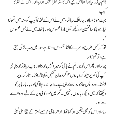
ٹائم یہ ڈر گیا ہوا تھا اس لیے اس کا لنڈ کھڑا نہیں ہو رہا تھا۔ اس کے لنڈ کا
کیپ
بہت موٹا لمبا اور پیارا لگ رہا تھا، میں نے اس کے لنڈ کا کیپ کو منہ میں تھوڑا
لیا… جو ہلکا سا نمکین اور کچھ سیمی ہارڈ محسوس ہو رہا تھا۔ میں نے بس محسوس
کیا
تھا کہ کس طرح دوسرے کا لنڈ محسوس ہوتا ہے منہ میں جب لڑکی لیتی
ہے، تو تھوڑا سا
چوسا اور پھر اس کو بولا تم نے باجی کو میرا نہیں بولنا اور جب دباؤ تو بولنا باجی
آپ کی کمر پر بیٹھ کر دبا دوں؟ اگر وہ مان گئیں تو اپنا ٹراؤزر اتار کر اوپر
بیٹھنا… اور واپس جاؤ دروازہ بند ہی ہے۔ راجا اندر چلا گیا اور بار بار باہر کو
دیکھتا کہ میں دیکھ رہا ہوں یا نہیں۔ مگر میں خود کافی دیر کے لیے دروازے
سے دور
رہا، اور اس کو بھی یقین ہو گیا تھا۔ ادھر باجی جو پہلے بستر کے بیچ الٹی لیٹی