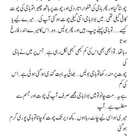
چوستا گیا اور پھر باجی کی شلوار اتار دی اور چوت پر ہاتھ پھیرا تو باجی کی چوت
کافی گیلی تھی… میں بولا باجی اتنی گیلی چوت ہو گئی آپ کی…. میرے لیے یا
کیسے….. تو باجی پہلے چپ رہیں اور پھر بولیں… وہ… اس کا میرے اندر فارغ
ہوتا
رہا تھا… تو ابھی بھی اس کی کم کبھی کبھی نکل رہی ہے… جس پر میں نے باجی
کی
چوت پر منہ رکھا تو باجی بولیں…. بھائی یہ بہت گندی ہو گئی ہوئی ہے… اس
کی کم
ہے یہ… مت چاٹو تو میں بولا باجی مجھے صرف آپ کی چوت اور جسم سے
مطلب ہے… آپ
میری ہو اسی لیے چاٹ رہا ہوں… کچھ دیر تک چوت کو چاٹا تو باجی پوری گرم
ہو گئی