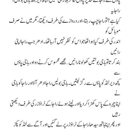
پاؤں سے راجا کے لنڈ پر پاؤں لگا کر ہلا رہی تھیں، کچھ دیر بعد باجی بولیں،
راجا یہ
کیا ہے؟ تو راجا چپ رہتا، اور دروازے کی طرف دیکھتا، مگر میں نے صرف
موبائل کو
اندر کی طرف کیا ہوا تھا جو اس کو نظر نہیں آ رہا تھا۔ ادھر جب راجا اپنی
رانیں
بند کرتا تو باجی بولتیں کھولو نا رانیں… مجھے محسوس کرنے دو اور باجی پاؤں
سے
کچھ دیر لنڈ کو پاؤں سے رگڑ لیتیں۔ باجی بولیں راجا ادھر آؤ اور راجا کو باجی
نے
اپنا چہرہ کے پاس کھڑا کر دیا اور لیٹے ہوئے راجا کے ٹراؤزر کی طرف دیکھتی
رہیں
اور پھر اپنا ہاتھ سیدھا راجا کے ٹراؤزر پر لے گئیں اور آگے سے لنڈ کو پکڑ