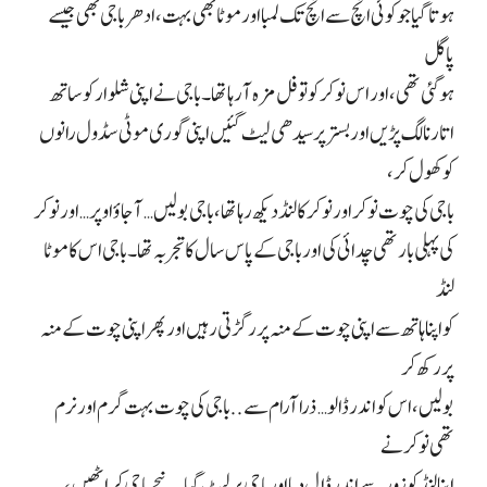
ہوتا گیا جو کوئی انچ سے انچ تک لمبا اور موٹا بھی بہت، ادھر باجی بھی جیسے
پاگل
ہو گئی تھی، اور اس نوکر کو تو فل مزہ آ رہا تھا۔ باجی نے اپنی شلوار کو ساتھ
اتارنا لگ پڑیں اور بستر پر سیدھی لیٹ گئیں اپنی گوری موٹی سڈول رانوں
کو کھول کر،
باجی کی چوت نوکر اور نوکر کا لنڈ دیکھ رہا تھا، باجی بولیں… آ جاؤ اوپر… اور نوکر
کی پہلی بار تھی چدائی کی اور باجی کے پاس سال کا تجربہ تھا۔ باجی اس کا موٹا
لنڈ
کو اپنا ہاتھ سے اپنی چوت کے منہ پر رگڑتی رہیں اور پھر اپنی چوت کے منہ
پر رکھ کر
بولیں، اس کو اندر ڈالو… ذرا آرام سے.. باجی کی چوت بہت گرم اور نرم
تھی نوکر نے
اپنا لنڈ کو زور سے اندر ڈال دیا اور باجی پر لیٹ گیا۔ نیچے باجی کر اٹھیں،