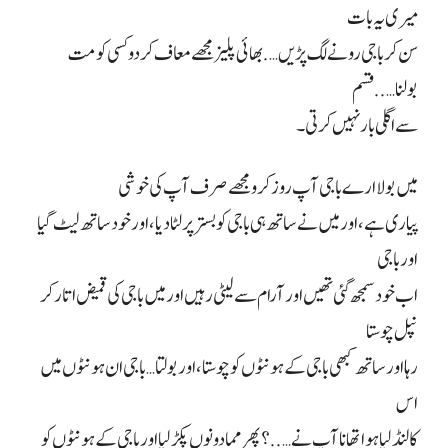
میری یہ بات
سن کر باجی رونے لگ پڑیں…. بھائی پلیز مجھے معاف کر دو کسی کو مت
بولنا….. قسم
سے اگلی بار نہیں کرتی۔
میں بولا ارے باجی آپ روز کرو مجھے صرف آپ کی خوشی
پیاری ہے، اور میں نے ساتھ ہی باجی کو بستر پر لٹا دیا، اور خود ساتھ لیٹ گیا
اور باجی
اب خود سمجھ گئی تھیں اور آرام سے لیٹی رہیں اور میں باجی کی قمیض اتار کر
نپل چوستا
رہا اور ساتھ کبھی باجی کے ہونٹوں کو چوستا، اور بولتا… باجی ان ہونٹوں میں
اس
کا لنڈ لیا ہوا تھا نا آپ نے…..؟ پھر مما دونوں پکڑ لیا اور باجی کے ہونٹوں کو