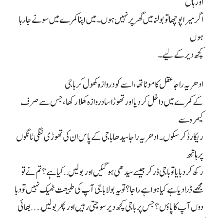
اور ہاں
اگر میرا پوچھا تو بولنا میں گھر پر نہیں ہوں۔ میں اپنا کمرے میں سونے جا رہا
ہوں
کچھ دیر کے لیے۔
ادھر یہ راجا عقل کا موٹا تھا، اسے کو دروازہ کھول کر باجی
کے کمرے میں داخل کر دیا اور تھوڑا سا دروازہ کھلا رکھا، جس سے صرف
کیمرہ سے
ریکارڈ کر سکوں۔ ادھر یہ راجا سیدھا باجی کے پاس ان کی تھوڑی ننگی ٹانگوں
پر ہاتھ
رکھ کر دبایا تو باجی ڈر کر جیسے سیدھی ہو گئیں اور بولیں… کیا ہے؟ تم نے تو
مجھے ڈرا دیا ہے کیا ہوا ہے راجا؟ تو یہ بولا باجی آپ کی طبیعت ٹھیک نہیں تو دبا
دوں آپ کا پاؤں؟ جس پر باجی کچھ دیر سوچتی رہیں اور پھر بولیں….. بھائی