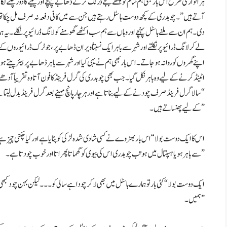
ہر اتوار کی طرح اس بار بھی ہم شام کو چھے بجے ڈرنک کرنے ڈھابے پہنچے اور پینے کا دور چلنے ل
آتے ہیں”۔ چوہدری کے کچھ دوست ہاسٹل رہتے ہیں جن سے میں کافی دفعہ نہ صرف مل چکا تھا ب
دی۔ ہم ان سے ملنے ہاسٹل پہنچے اور وہاں سے ہم سب اکٹھے گھومنے کو لانگ ڈرائیو پر نکلے۔ یہ
لے کر لانگ ڈرائیو پر نکلتے اور شہر سے باہر ایک نسبتاً ویران ڈھابے پر، جو ٹرک ڈرائیوروں کے 
اپنے گھروں کو روانہ ہو جاتے۔ اس بار بھی ہم نے یہی کیا اور شہر سے باہر ڈھابے پر بیئر پیتے
اٹینڈ کرنے کے لیے وہ باہر نکل گیا۔ جب بھی چوہدری کی گرل فرینڈ کا فون آتا وہ تقریباً آ
“سالا گرل فرینڈ صرف چودنے کے لیے بناتا ہے اور ہر چار پانچ مہینے بعد گرل فرینڈ بدل لیتا ہ
کے لیے پھنساتے ہیں۔”
اس کا ایک دوست بولا “اس بار بھڑوے نے کسی شادی شدہ لڑکی کو پٹایا ہے اور کیا چکنی چیز ہے
سے باہر ہو یا ہسپتال میں ہو تب چوہدری اس کی بیوی کو گھماتا پھراتا اور خوب چودتا ہے۔”
ایک دوست بولا “کئی بار تو ہمارے ہاسٹل میں بھی لا کر چودا ہے سالی کو۔۔۔ لیکن بہن چود کبھی
ہمیں۔”