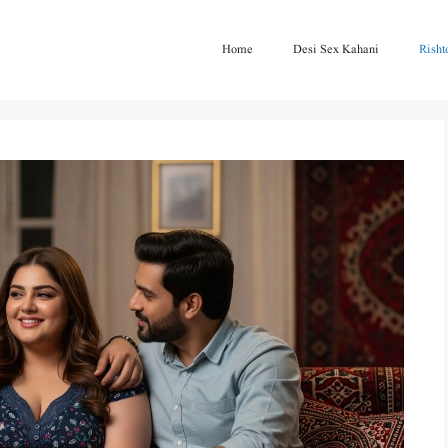
Home
Desi Sex Kahani
Risht