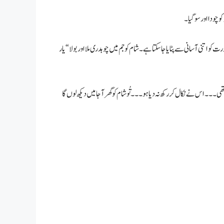
و چودا اور سو گیا۔
رت کو اتنی آسانی سے پٹایا جا سکتا ہے۔ شام کو جم میں چوہدری ملا اور بولا “یار
ھی۔۔۔ اس نے نکال کر رکھ نہ دیا ہو۔۔۔ تُو شام کو گھر آ جا میں دیکھ لوں گا