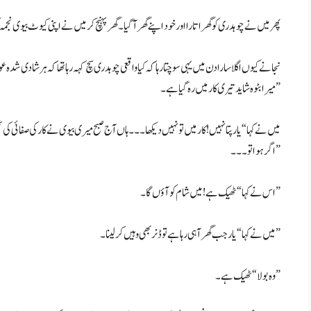
پھر میں نے چوہدری کو گھر اتارا اور خود اپنے گھر آ گیا۔ گھر پہنچ کر میں نے اپنی کیوٹ بیوی نجمہ ک
نجانے کیوں اگلا سارا دن میں یہی سوچتا رہا کہ کیا واقعی چوہدری سچ کہہ رہا تھا کہ ہر شادی شدہ عو
میرا بٹوہ شاید تیری کار میں رہ گیا ہے۔”
میں نے کہا “یار پتا نہیں! کار میں تو نہیں دیکھا۔۔۔ ہاں آج صبح میری بیوی نے کار کی صفائی کی ت
اگر ہوا تو۔۔۔”
اس نے کہا “ٹھیک ہے! میں شام کو آؤں گا۔”
میں نے کہا “یار جب گھر آ ہی رہا ہے تو ڈنر بھی وہیں کر لینا۔”
وہ بولا “ٹھیک ہے۔”