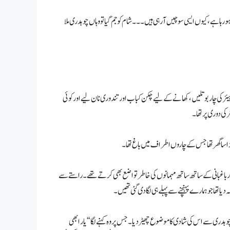
ا ہو رہا ہے، کیوں ایسی سوچیں آ رہی ہیں۔۔۔ شام کو جم گیا تو وہاں چوہدری ملا
یئر کی چار بوتلیں، کھانے کے لیے چکن کباب اور تندوری نان لیے اور کوئی
 کی دوری پر تھا۔
بڑا سا گھر تھا جس کے چاروں اطراف میں باغ تھا۔
 اور باغبانی کے ساتھ ساتھ مہمانوں کی خاطر تواضع بھی کرتے تھے۔ راستے سے
 تھا جو ہمارے پہنچنے سے پہلے ہی لگا دی گئی تھیں۔
وہدری سے اس کی شادی کا موضوع چھیڑ دیا۔ جس پر وہ کہنے لگا “یار ابھی