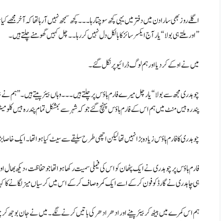
اگلے روز بھی سارا دن میں دفتر میں یہی کچھ سوچتا رہا۔۔۔ کچھ سمجھ نہیں آ رہا تھا کہ آخر مجھے کی
اور ملتے ہی بولا “یار آج ایکسرسائز کا بالکل دل نہیں کر رہا۔۔ چل کہیں گھومنے چلتے ہیں۔”
میں نے او کے کر دیا اور ہم لوگ ڈرائیو پر نکل گئے۔
چوہدری مجھ سے بولا “یار چل میرے فارم ہاؤس پر چلتے ہیں۔۔۔ وہاں بیئر پیتے ہیں۔” ہم نے ب
پندرہ بیس منٹ میں ہم اس کے فارم ہاؤس پہنچ گئے جو کہ شہر سے بمشکل تمام پندرہ بیس کلو میٹر
چوہدری کا فارم ہاؤس زیادہ بڑا نہیں تھا لیکن اچھی طرح سلیقے سے سیٹ کیا ہوا تھا۔ ایک خاصا 
فارم ہاؤس پر چوہدری نے ایک پٹھان کو اس کی فیملی سمیت رکھا ہوا تھا جو حفاظت، دیکھ بھال
ہی چاہدری نے گارڈ کو فون کر کے اسے ایک کمرہ صاف کر کے اس میں کرسیاں میز لگانے کا کہہ دیا
ہم اس کمرے میں بیٹھ کر بیئر پینے اور ادھر ادھر کی باتیں کرنے لگے۔ میں نے جان بوجھ کر چ