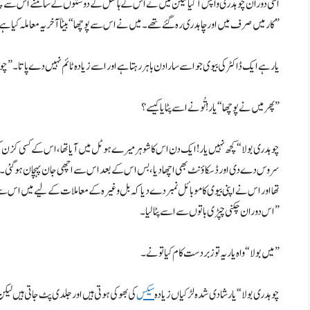
اسی دوران چوہدری واپس آ گیا لیکن میں نے اس کے ہاسٹل کے دوستوں کے سامنے اس سے کچھ
کار میں صرف میں اور چاہدری رہ گئے تھے۔ میں نے اس سے پوچھا “بیٹاً آخر یہ معاملہ کیا ہے اور کون ہے وہ لڑکی؟”
“یار ہے ایک ڈاکٹر کی بیوی جو اسے سارا دن باہر رہتا ہے اور اسے زیادہ ٹائم نہیں دے پاتا۔” چ
پھر میں نے پوچھا “یار! تُو نے اسے پٹایا کیسے؟”
چوہدری بولا “کچھ نہیں یار! ایک دن اس کا شوہر میرے ہوٹل میں آیا تھا، اس کے کسی 
سروس دے دی اور ڈسکاؤنٹ بھی اچھا دیا، بس اس کے بعد اس سے اچھی جان پہچان ہو گئی۔ وہی
تھا اور اس نے اپنی بیوی کا موبائل نمبر دے دیا کہ بل وغیرہ کے معاملات کے لیے میں اس سے
اس دوران چکنی چپڑی باتوں سے اسے پٹا لیا۔”
میں بولا “واہ یار یہ تو زبردست کام کیا تو نے۔”
چوہدری بولا “یار شادی شدہ لڑکیاں زیادہ
سیکس
کی بھوکی ہوتی ہیں اور جلدی پٹ جاتی ہیں لیکن