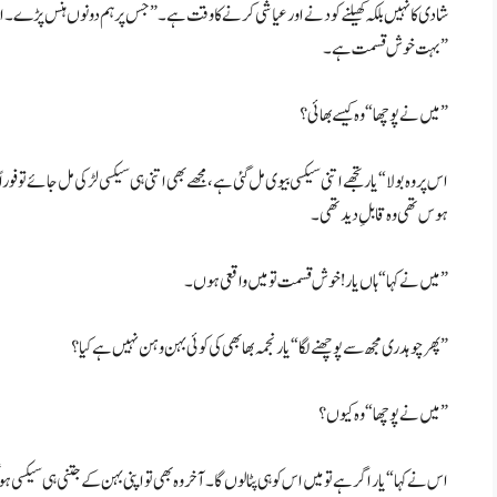
شادی کا نہیں بلکہ کھیلنے کودنے اور عیاشی کرنے کا وقت ہے۔” جس پر ہم دونوں ہنس پڑے۔ اس دو
بہت خوش قسمت ہے۔”
میں نے پوچھا “وہ کیسے بھائی؟”
اس پر وہ بولا “یار تجھے اتنی سیکسی بیوی مل گئی ہے، مجھے بھی اتنی ہی سیکسی لڑکی مل جائے تو 
ہوس تھی وہ قابلِ دیدتھی۔
میں نے کہا “ہاں یار! خوش قسمت تو میں واقعی ہوں۔”
پھر چوہدری مجھ سے پوچھنے لگا “یار نجمہ بھابھی کی کوئی بہن وہن نہیں ہے کیا؟”
میں نے پوچھا “وہ کیوں؟”
اس نے کہا “یار اگر ہے تو میں اس کو ہی پٹا لوں گا۔ آخر وہ بھی تو اپنی بہن کے جتنی ہی سیکسی ہو گی 