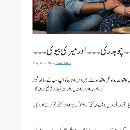
۔چوہدری۔۔۔اور میری بیوی ۔۔۔
May 30, 2026
by
Hania Khan
ے یہ واقعات دو ماہ قبل واقعہ ہوئے۔ میں اس داستان کو آپ سب کے ساتھ شیئر
کر رہا ہوں اور ہر رات یہ واقعات
قسط
وار شائع کروں گا۔
۔ آہستہ آہستہ یہ روٹین بن گئی کہ ہم لوگ پورا ہفتہ اکٹھے جم کرتے اور ویک