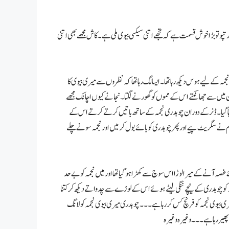
پو تو بڑا خوش قسمت ہے کہ تجھے اتنی سیکسی بیوی ملی ہے۔ کاش مجھے بھی اتنی
نجمہ کے لیے ہوس دیکھ رہا تھا۔ ایسا لگ رہا تھا کہ نظروں سے میری بیوی کا
بان میں سے جھانکتے اس کے مموں کو گھورنے لگتا۔ نجانے کیوں اچانک مجھے
 کھڑا ہا گیا۔ ڈنر کے دوران چوہدری نجمہ کے ساتھ باتیں کرتے کرتے اس کے
عد ہم نے سگریٹ پیے اور پھر چوہدری کو بائے بول کر میں اور نجمہ سونے چلے
ئے غصہ آنے کے میرا لوڑا اس سوچ سے کھڑا ہو گیا تھااور میں نجمہ کو بے حد
 کو چوہدری کے نیچے ننگی لیٹے ہوئے اس کے لوڑے سے چدواتے دیکھ کر کتنا
ی بیوی نجمہ کو فرنچ کس کر رہا ہے۔۔۔ چوہدری میری بیوی نجمہ کو لانگ
 پھیر رہا ہے۔۔۔ وغیرہ وغیرہ