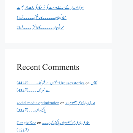
بیوی اور ماں کے سامنے دوست کی شرمگاہ کی رات بھر صحبت
ممانی جان ۔۔۔۔۔۔کا عاشق ۔۔۔۔۔قسط 1
ممانی جان ۔۔۔۔۔۔کا عاشق ۔۔۔۔قسط 2
Recent Comments
گاؤں
on
گاؤں سے شہر تک۔۔۔۔(قسط 44) - Urdusexstories
سے شہر تک۔۔۔۔(قسط 43)
ہماری پیاری سی معصوم اور
on
social media optimization
پاکیزہ بہن۔۔۔(قسط33)
ہماری پیاری سی معصوم اور پاکیزہ بہن۔۔۔
on
Cengiz Koç
(قسط12)