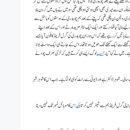
گا۔ دو گھنٹے پینے کے بعد چوہدری بولا “چل یار! ہاسٹل چل کر دوستوں سے مل کر
لکہ ان سے میری بھی اچھی دوستی ہو چکی تھی سو میں نے ہاں میں گردن ہلا
 ہماری روٹین بن چکی تھی کہ پینے کے بعد ہم چوہدری کے دوستوں کو ہاسٹل سے
لیے بنایا گیا تھا، رکتے اور ایک ایک بیئر مزید مارتے اور اس کے بعد اپنے
 ہوئے باتیں کر رہے تھے کہ اس دوران چوہدری کی گرل فرینڈ کا فون آیا جسے
دھے گھنٹے سے ایک گھنٹے تک طویل ہوتا تھا۔ اس کے جاتے ہی ایک دوست بولا
ے۔ میں نے کہا “یار!
سب
لوگ ایسے ہی کرتے ہیں کہ لڑکی صرف چودنے
 سالی۔ شوہر ڈاکٹر ہے اور ڈیوٹی سے رات کو ہی لوٹتا ہے۔ جب اس کا شوہر شہر
 اپنی گرل فرینڈ ہم سے شیئر نہیں کرتا
بلکہ
اس کا موبائل نمبر تک نہیں دیتا