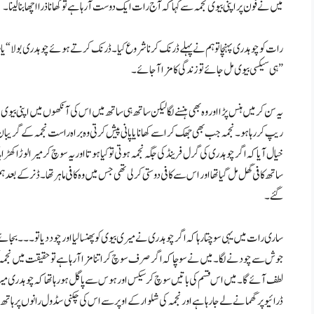
میں نے فون پر اپنی بیوی نجمہ سے کہا کہ آج رات ایک دوست آ رہا ہے تو کھانا ذرا اچھا بنا لینا۔
رات کو چوہدری پہنچا تو ہم نے پہلے ڈرنک کرنا شروع کیا۔ ڈرنک کرتے ہوئے چوہدری بولا “یار ت
ہی سیکسی بیوی مل جائے تو زندگی کا مزا آ جائے۔”
یہ سن کر میں ہنس پڑا اور وہ بھی ہنسنے لگا لیکن ساتھ ہی ساتھ میں اس کی آنکھوں میں اپنی بیوی 
ریپ کر رہا ہو۔ نجمہ جب بھی جھک کر اسے کھانا یا پانی پیش کرتی وہ براہ راست نجمہ کے گری
خیال آیا کہ اگر چوہدری کی گرل فرینڈ کی جگہ نجمہ ہوتی تو کیا ہوتا اور یہ سوچ کر میرا لوڑا
ساتھ کافی گھل مل گیا تھا اور اس سے کافی دوستی کر لی تھی جس میں وہ کافی ماہر تھا۔ ڈنر کے ب
گئے۔
ساری رات میں یہی سوچتا رہا کہ اگر چوہدری نے میری بیوی کو پھنسا لیا اور چود دیا تو۔۔۔ بجا
جوش سے چودنے لگا۔ میں نے سوچا کہ اگر صرف سوچ کر اتنا مزا آ رہا ہے تو حقیقت میں نجمہ
لطف آئے گا۔ میں اس قسم کی باتیں سوچ کر سیکس اور ہوس سے پاگل ہو رہا تھا کہ چوہدری میر
ڈرائیو پر گھمانے لے جا رہا ہے اور نجمہ کی شلوار کے اوپر سے اس کی چکنی سڈول رانوں پر ہاتھ