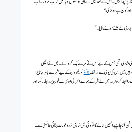
 پوچھا نہیں۔ اس کے بعد میں نے ان دوستوں کو ہاسٹل ڈراپ کر دیا۔ اب
وہدری نے ہنستے ہوئے بتایا۔
کزن کی شادی تھی جس کے لیے اس نے کمرے بک کروائے۔ میں نے اچھی
ں میں اس کی بیوی سے ملا تھا۔
ڈاکٹر
کو کچھ دن کے لیے شہر سے باہر جانا پڑا
 راابطہ کر لوں۔ میں نے بل کے بہانے اس کی بیوی سے فون پر رابطہ رکھا اور
 فن آنا چاہیے انھیں پٹانے کا تو کوئی بھی شادی شدہ عورت پٹائی جا سکتی ہے۔