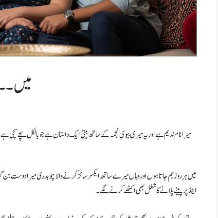
میں ۔۔
میرا نام ندیم ہے اور یہ میری بیوی نجمہ کے ساتھ بیتی ایک داستان ہے جو بالکل سچے سچی ہ
میں ہر روز جم جاتا ہوں اور وہاں میرے ساتھ ایکسر سائز کرنے والا چوہدری میرا دوست بن گیا
اینڈ پر پینے پلانے کا شغل بھی اکٹھے کرنے لگے۔