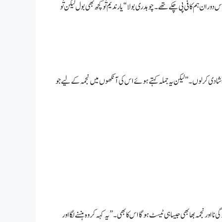
ران ہم کافی پی چکے تھے۔ چوہدری بولا “یار ندیم تُو کچھ بھی بول لیکن تُو
فوراً شادی کر لوں۔” لیکن یہ جملہ کہتے ہوئے اس کی آنکھوں میں نجمہ کے لیے جو
نا اور نجمہ بھابھی جیسا ہی ٹیسٹ ہو گا اس کا بھی۔” یہ کہہ کر وہ ہنسنے لگا اور