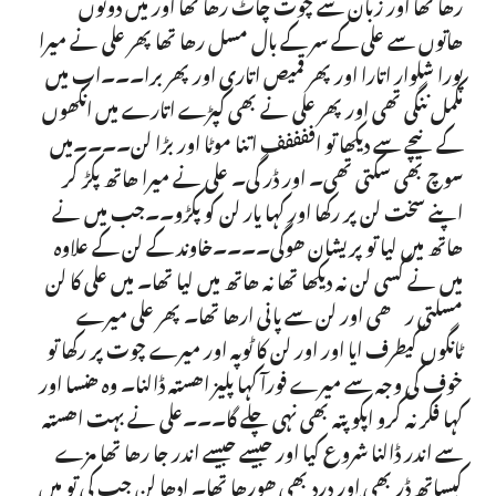
رھا تھا اور زبان سے چوت چاٹ رھا تھا اور میں دونوں
ھاتوں سے علی کے سر کے بال مسل رھا تھا پھر علی نے میرا
پورا شلوار اتارا اور پھر قمیص اتاری اور پھر برا۔۔۔اب میں
مکمل ننگی تھی اور پھر علی نے بھی کپڑے اتارے میں انکھوں
کے نیچے سے دیکھا تو اففففف اتنا موٹا اور بڑا لن۔۔۔۔میں
سوچ بھی سکتی تھی۔ اور ڈر گی۔ علی نے میرا ھاتھ پکڑ کر
اپنے سخت لن پر رکھا اور کہا یار لن کو پکڑو۔۔جب میں نے
ھاتھ میں لیا تو پریشان ھوگی۔۔۔۔خاوند کے لن کے علاوہ
میں نے کسی لن نہ دیکھا تھا نہ ھاتھ میں لیا تھا۔ میں علی کا لن
مسلتی رھی اور لن سے پانی ارھا تھا۔ پھر علی میرے
ٹانگوں کیطرف ایا اور اور لن کا ٹوپہ اور میرے چوت پر رکھا تو
خوف کی وجہ سے میرے فورآ کہا پلیز اھستہ ڈالنا۔ وہ ھنسا اور
کہا فکر نہ کرو اپکو پتہ بھی نہی چلے گا۔۔۔علی نے بہت اھستہ
سے اندر ڈالنا شروع کیا اور جیسے جیسے اندر جا رھا تھا مزے
کیساتھ ڈر بھی اور درد بھی ھورھا تھا۔ ادھا لن جب کی تو میں