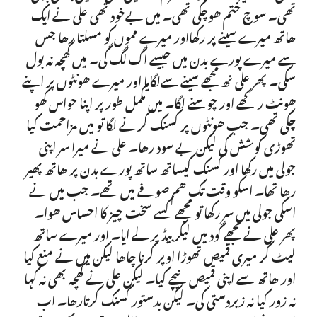
تھی۔ سوچ ختم ھوچکی تھی۔ میں بےخود تھی علی نے ایک
ھاتھ میرے سینے پر رکھااور میرے مموں کو مسلتا رھا جس
سے میرے پورے بدن میں جیسے اگ لگ گی۔ میں کھچہ نہ بول
سکی۔ پھر علی نھ مجھے سینے سےلگایا اور میرے ھونٹوں پر اپنے
ھونٹ رکھے اور چوسنے لگا۔ میں مکمل طور پر اپنا حواس کھو
چکی تھی۔ جب ھونٹوں پر کسنک کرنے لگا تو میں مزاحمت کیا
تھوڑی کوشش کی لیکن بے سود رھا۔ علی نے میرا سر اپنی
جولی میں رکھا اور کسنک کیساتھ ساتھ پورے بدن پر ھاتھ پھیر
رھا تھا۔ اسکو وقت تک ھم صوفے میں تھے۔ جب میں نے
اسکی جولی میں سر رکھا تو مجھے کسے سخت چیز کا احساس ھوا۔
پھر علی نے مجھے گود میں لیکر بیڈ پر لے ایا۔ اور میرے ساتھ
لیٹ کر میری قمیص تھوڑا اوپر کرنا چاھا لیکن میں نے منع کیا
اور ھاتھ سے اپنی قمیص نیچے کیا۔ لیکن علی نے کھچہ بھی نہ کہا
نہ زور کیا نہ زبردستی کی۔ لیکن بدستور کسنک کرتارھا۔ اب