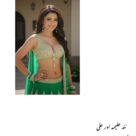
نند حلیمہ اور علی