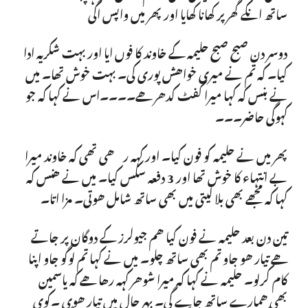
ساتھ انکے گھرپر کھانا کھایا اور پھر میں واپس اگی
دوسر دن صبح صبح حلیمہ کے خاوند کا فوں ایا اور بہت شکریہ ادا
کیا۔ کہ تم نے میری خواھش پوری کی۔ بہت خوش تھا۔ میں
نے بنس کہ کہا میرا گفٹ کدھر ھے۔۔۔۔اس نے کہا کہ جو
کہوگی حاضر۔۔۔
پھر میں نے حلیمہ کو فون کیا۔ اور کہہ رھی تھی کہ خاوند میرا
بے انتہاء کا خوش تھا اور 3 دفعہ سکس کیا۔ میں نے ھنس کہ
کہا کہ مجھے بھی بلا لیتی میں بھی ساتھ شامل ھوتی۔ مزا اتا۔
تین دن بعد حلیمہ نے فون کیا ھم جیولرز کے دوگان پر جاتے
ھے تیار ھو جاو تم بھی ساتھ چلو۔ میں نے کہا تم لوگو جاو اپنا
کام کرلو۔ حلیمہ نے کہا کہ میرا شوھر کہہ رھا ھے کہ یاسمین
بھی ھمارے ساتھ جاے گی۔ بہر حال میں تیار ھوی ۔کوی