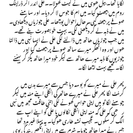
لگایا تھا۔ بیل ھوی میں نے گیٹ کھولا۔۔علی اندر اکر ڈراینگ
روم میں بیھٹ گیا۔ میں ام کا جوس لا کر دیا۔ اور سامنے
صوفے پر بیھٹہ گیی۔ حال احوال پوچھا۔ علی چوڑیاں دیکھادی۔
میں نے ڈبہ لے کر دیکھنی لگی۔ بہت خوبصورت بنے تھے۔
میں جب چوڑیاں ھاتھ میں ڈالنے لگی علی نے ایسا نہی میں ڈالتا
ھوں اور وہ اٹھکر میرے ساتھ صوفے پر بیھٹ گیا اور
چوڑیوں کا ڈبہ میرے ھاتھ سے لیکر خود میرا ھاتھ پکڑ کر پہننے
لگا۔ مجھے بہت اچھا لگا۔
پھر علی نے میرے کو بوسہ دیا جس سے میرے بدن میں
کرنٹ لگا پھر علی نے میرے ھاتھ کی انگلی اپنے منہ میں لیکر
چوسنے لگا تو میں اپنی حواس کھونے لگی اتنی طاقت مجھ میں نہی
رھی کہ علی کہ منہ اپنی انگلی نکالوں یا علی کو اپنے اپ سے
الگ کر سکوں۔ عجیب نشہ طاری ھوگیا۔ یہ پہلا غیر مرد تھا
جس نے میرا ھاتھ چوما۔ شرم سے میں اپنی انکھیں بند کی بوی