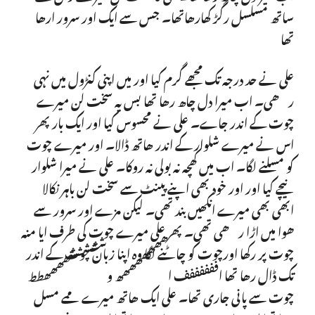
ساتھ مسلسل رگڑ کھارھاتھا۔ جس سے ایک اور سرور ارھا
تھا
علی نے حد درجہ تک مجھے گرم کیا اور میں اپنی کنڑول میں نہی
رھی۔ اب میرا دل چاھ رھا تھا بس یہ سخت لن میرے
چوت کے اندر جاے۔ علی نے محسوس کیا اور ایک بار پھر
اس نے میرے شلوار کے اندر ھاتھ ڈالا۔ اور میرے چوت
کو مسلنے لگا۔ اب میں کھچہ نہ بولی نہ روکا۔ علی نے میرا شلوار
نیچے کیا اور اور خود بھی اپنے پینٹ سے سخت لن باہر نکالا
ابھی بھی میرے انکھیں بند تھی۔ لیکن مزے اور سرور سے
ھوا میں اڑا رھی تھی۔ پھر علی میرے چوت کی طرف ایا منہ
چوت پر رکھا اورچوت کو چاٹنے لگا وہ اپنا زبان چوت کے اندر
تک ڈال رھا تھا اففففففف اھھھھھھھھ وششششششھھھھطط
چوت سے پانی جاری تھا۔ علی ایک ھاتھ میرے ممے مسل