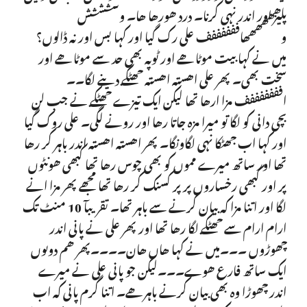
پلیز اور اندر نہی کرنا۔ درد ھورھا ھا۔ وسشششش
وھھھھھھاففففففف علی رک گیا اور کہا بس اور نہ ڈالوں؟
میں نے کہا بیت موٹا ھے اور ٹوپہ بھی حد سے موٹا ھے اور
سخت بھی۔ پھر علی اھستہ اھستہ جھٹکے دینے لگا۔۔
افففففففف مزا ارھا تھا لیکن ایک تیزے جھٹکے نے جب لن
بچی دانی کو لگا تو میرا مزہ جاتا رھا اور رونے لگی۔ علی روک گیا
اور کہا اب جھٹکا نہی لگاونگا۔ پھر اھستہ اھستہ اندر باہر کر رھا
تھا اور ساتھ میرے مموں کو بھی چوس رھا تھا کبھی ھونٹوں
پر اور کبھی رخساروں پر پر کسنک کر رھا تھا مجھے پھر مزا انے
لگا اور اتنا مزا کہ بیان کرنے سے باہر تھا۔ تقریبآ 10 منٹ تک
ارام ارام سے جھٹکے لگا رھا تھا اور پھر علی نے پانی اندر
چھوڑوں ۔۔۔میں نے کہا ھاں ھان۔۔۔۔پھر ھم دوںوں
ایک ساتھ فارع ھوے۔۔۔لیکن جو پانی علی نے میرے
اندر چھوڑا وہ بھی بیان کرنے باہر ھے۔ اتنا گرم پانی کہ اب