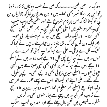
وہ کہہ رھی تھی۔۔۔۔۔کہ علی نے جب دوکان کا کاررڈ دیا
تو اس پر اسکا نمبر بھی تھا۔ میں 3 دن بعد فون کیا کہ چوڑیاں بن
گی تو کہنا لگا کہ اس پر کام شروع ھے اور ھلکی پلکی گپ شپ
لگی۔پھر دو دفعہ میں اکیلی بھی گیی تھی۔ پھر کبھی کبھی مسیچ
بھی کرتا۔ اور ایک دفعہ مسیچ میں کہا کہ تم بیت یاد اتی ھو۔
پھر ایک دن فون کیا کہ باجی چوڑایاں تیار ھے۔ میں نے کہا کہ
ٹھیک کل لے لونگی۔ علی نے کہا کہ اپ کہتی تو گھر پر لے
اوں۔ میں نے کہا اج نہی کل 11 بجے تک لاو۔ میں نے اسکو
11 بجے اس لیے کہا کہ گھر پر کوی بھی نہی ھوتا ھے میں اکیلی
ھوتی ھوں۔ اسلیے میری ڈیوٹی بھی 2 بجے تھی۔ بچے سکول
گیے تھے۔ علی اپنے ابو کیساتھ اس سے پہلے ھمارے گھر کہی
دفعہ اچکا ھے اسلیے گھر معلوم تھا اسکو۔ دوسرے دن 10بجے
کے قریب گھر اگیا۔ میں پہکے سے تیار ھوی تھی۔ گرین
شلوار۔قمیص میں تھی بال کھلے تھے اور میرون لیپ اسٹک