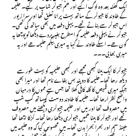
ایک گھنٹہ بعد وہ لوگ اگیے اور ھم جیولر شاپ پر گیے۔ حلیمہ
کے خاوند کا جیولر کے ساتھ بہت پرانا تعلق تھا اور سرا زیور
اس جیولر سے بناتے تھے۔ پہلی دفعہ میں بھی ساتھ گی تھی۔
جیولر نے پہلی دفعہ حلیمہ کو اسطرح بغیر پردے دیکھا توپوچھا یہ
کون ھے۔ اسکے خاوند نے کہا یہ میری بیگم حلیمہ ھے اور یہ
میری بھابی۔۔۔
جیولر کا ایک بیٹا کبھی مجھے اور کبھی حلیمیہ کو بہت غور سے
دیکھ رھا تھا۔حلیمہ کا دوپٹہ بس بفاے نام تھا اور میرا بھی
جبکہ میری قمیص کا گلہ کافی کھلا تھا جس سے مموں کا درمیان
واضح نظر ارھا تھا۔ حلیمہ کا خاوند دوست کیساتھ گپ شپ
میں مصروف تھا اور میں اور حلیمہ جیولری دیکھنے میں مصروف
تھے اور جیولر کا بیٹا ھمیں جیولری دیکھا رھا تھا۔ لڑکا اچھا تھا
ھینڈ سم اور بھرا بھرا بدن تھا۔ میں محسوس کیا کہ وہ حلیمہ میں
زیادہ دلچسپی لے رھا تھا ۔ ھم نے کوی 3 گھنٹے بیھٹے رھے اور