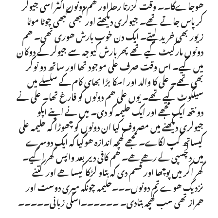
ھوجاےگا۔۔ وقت گزرتا رھا اور ھم دونوں اکثر اسی جیولر
کر پاس جاتے تھے۔ جیولری دیکھتے اور کبھی کبھی چوٹا موٹا
زیور بھی خرید لیتے۔ ایک دن خوب بارش ھوری تھی۔ ھم
دونوں مارکیٹ گیے تھے پھر بارش کیوجہ سے جیولر کے دوکان
میں گیے۔ اس وقت صرف علی موجود تھا اور ساتھ دو نوکر
بھی تھے۔ علی کا والد اور اسکا بڑا بھای کام کے سلسلے میں
سیلکوٹ گیے تھے۔ یوں علی ھم دونوں کو فارغ تھا۔ علی نے
دو نتھ ایک مجھے اور ایک حلیمہ کو دی۔ میں نے اپنے اپکو
جیولری دیکھنے میں مصروف کیا ان دونوں کو چھوڑا کہ حلیمہ علی
کیساتھ گپ لگاے۔ مجھے کھچہ اندازہ ھوگیا کہ ایک دوسرے
میں دلچسپی لے رھے ھے۔ ھم کافی دیر بعد واپس گھر اگیے۔
گھر اکر میں پوچھا اور قسم دی کہ بتاو لڑکا کیسا ھے اور کتنے
نزدیک ھوے تم دونوں۔۔۔حلیمہ چونکہ میری دوست اور
ھمراز تھی سب کھچہ بتادی۔ ۔۔۔۔۔۔اسکی زبانی۔۔۔۔۔