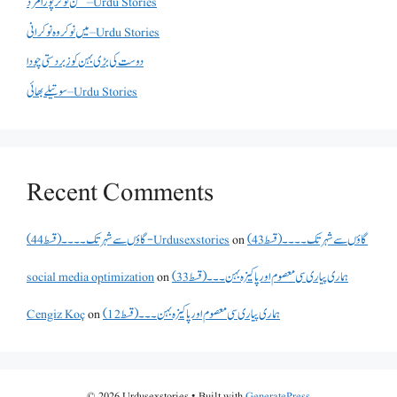
کمسن نوکر پورا مرد – Urdu Stories
میں نوکر وہ نوکرانی – Urdu Stories
دوست کی بڑی بہن کو زبردستی چودا
سوتیلے بھائی – Urdu Stories
Recent Comments
گاؤں سے شہر تک۔۔۔۔(قسط 43)
on
گاؤں سے شہر تک۔۔۔۔(قسط 44) - Urdusexstories
ہماری پیاری سی معصوم اور پاکیزہ بہن۔۔۔(قسط33)
on
social media optimization
ہماری پیاری سی معصوم اور پاکیزہ بہن۔۔۔(قسط12)
on
Cengiz Koç
© 2026 Urdusexstories
• Built with
GeneratePress