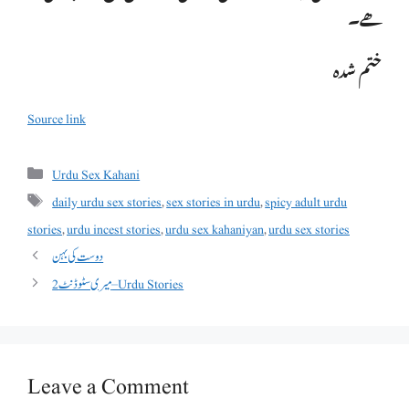
ھے۔
ختم شدہ
Source link
Categories
Urdu Sex Kahani
Tags
daily urdu sex stories
,
sex stories in urdu
,
spicy adult urdu
stories
,
urdu incest stories
,
urdu sex kahaniyan
,
urdu sex stories
دوست کی بہن
میری سٹوڈنٹ 2 – Urdu Stories
Leave a Comment