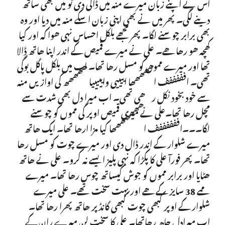
اس نے اپنے زبان میرے منہ میں ڈالی دی تو میں بھی ساتھ
دینے لگی۔ پھر میں نے بھی اپنی زبان اسکے منہ میں دیا اور وہ
بھی برابر چوسنے لگا۔ پھر مجھے بلکل احساس نہی ھوا کہ اور کیا
کھچہ ھو رھا ھے۔ علی نے میرے قمیص کے اندر اپنا ھاتھ ڈالا
تھا اور میرے مموں کو مسل رھا تھا۔ اب میں بلکل پاگل بوگی
تھی۔ افففففف اھھھھھا اییییی وایییییا ھھھھھ کی اوازیں منہ
سے خود بخود نکل رھی تھی۔ اب میرا دل بھی شدت سے
مچل رھا تھا۔علی نے میری قمیص اوپر کی مموں کو چوسنے
لگا۔۔۔اففففففف اھھھھھھھا کیا مزا ارھا تھا۔ ایک ھاتھ
میرے شلوار کے اندر ڈال دی اور میرے چوت کو مسل رھا
تھا۔ پھر فورآ علی کا پکڑا کہ نہی پلیز ایسے نہ کرو۔ علی نے ھاتھ
ھٹایا اور برابر مموں کو جوش کیساتھ چوس رھا تھا۔ میرے
ممے 38 سایز کے ھے اور بہت سخت تھے۔ علی میرے
شلوار کے اوپر کبھی چوت کبھی گانڈپر ھاتھ پھرا رھا تھا۔
اب میرادل چاھ رھاتھا۔ علی کا سخت لن میرے ران کے