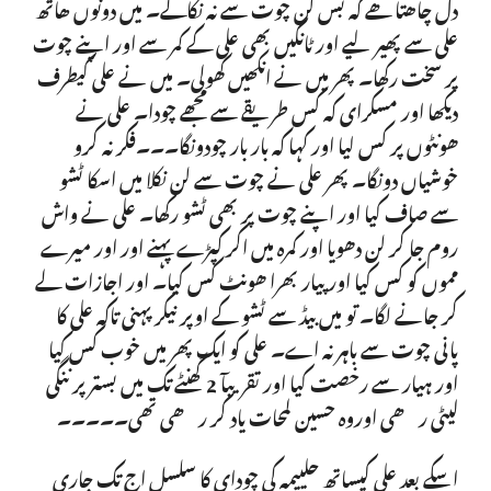
دل چاھتا ھے کہ بس لن چوت سے نہ نکالے۔ میں دونوں ھاتھ
علی سے پھیر لیے اور ٹانگیں بھی علی کے کمر سے اور اپنے چوت
پر سخت رکھا۔ پھر میں نے انکھیں کھولی۔ میں نے علی کیطرف
دیکھا اور مسکرای کہ کس طریقے سے مجھے چودا۔ علی نے
ھونٹوں پر کس لیا اور کہا کہ بار بار چودونگا۔۔۔فکر نہ کرو
خوشیاں دونگا۔ پھر علی نے چوت سے لن نکلا میں اسکا ٹشو
سے صاف کیا اور اپنے چوت پر بھی ٹشو رکھا۔ علی نے واش
روم جا کر لن دھویا اور کمرہ میں اکر کپڑے پہنے اور اور میرے
مموں کو کس کیا اور پیار بھرا ھونٹ کس کیا۔ اور اجازات لے
کر جانے لگا۔ تو میں بیڈ سے ٹشو کے اوپر نیکر پہنی تاکہ علی کا
پانی چوت سے باہر نہ اے۔ علی کو ایک پھر میں خوب کس کیا
اور ہیار سے رخصت کیا اور تقریبآ 2 گھنٹے تک میں بستر پر ننگی
لیٹی رھی اوروہ حسین لمحات یاد کر رھی تھی۔۔۔۔۔
اسکے بعد علی کیساتھ حلییمہ کی چودای کا سلسل اج تک جاری