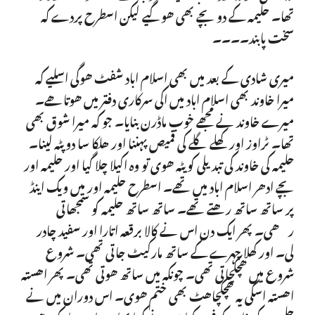
تھا۔ حلیمہ کے دو بچے بھی ھوگیے لیکن اسطرح پردے کہ
سخت پابند۔۔۔۔
میری شادی کے بعد میں بھی اسلام اباد شفٹ ھوگی اسلیے کہ
میرا خاوند بھی اسلام اباد میں اکی سرکاری دفتر میں ھوتا ھے۔
میرے خاوند نے مجھے خوب ماڈرن بنایا۔ جو کہ میرا شوق بھی
تھا۔ ٹراوز اور کھلے گلے کی قمیص پہننا اور ھلکا سا دوپٹہ لینا۔
حلیمہ کی خاوند کی تبدیلی کویٹہ ھوی تو وہ اکیلا چلا گیا اور حلیمہ اور
بچے ادھر اسلام اباد میں تھے۔ اسطرح حلیمہ اور میں ویک اینڈ
پر ساتھ ساتھ رھتے تھے۔ ساتھ ساتھ حلیمہ کو سمجھاتی
رھی۔ پھر ایک دن اس نے کالا برقعہ اتارا اور سفید چادر
لی۔ اور کھلا چہرے کے ساتھ مارکیٹ جاتی تھی۔ شروع
شروع میں ھچکچاتی تھی۔ چونکہ میں ساتھ ھوتی تھی۔ پھر اھستہ
اھستہ اسکی یہ ھچکچاھٹ بھی ختم ھوی۔ اس دوران میں نے