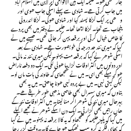
جارھی ھو۔ حلیمہ ایک بین الاقوامی ایر لاین میں اسلام اباد
میں جاب کرتی ھے۔ شادی سے پہلے اسکی جاب ھوی اور
وھی پر ایک لڑکا پسند کیا اور شادی ھوگی۔ لڑکا اندرونی
پنجاب سے تھا۔ لڑکا اچھا تھا۔ حلیمہ نے دفتر میں بھی پردے
کا خاص خیال کرتی اور برقعہ پہن کر جاتی تھی۔ جیسے میں نے
کہا کہ میری نند حد درجہ کی خوبصورت ھے۔ شادی کے بعد
اسکی شوھر نے کہا کہ برقعہ مت پہنو۔لیکن میری نند نہ مانی۔
اور دونوں میں اکثر اوقات لڑاییا ھونی لگی۔ ایک دو دفعہ ناراض
ھوکر میکے بھی ای۔ میں نے سمجھای کہ خاوند کی بات مان لو۔
لیکن کہتی نہی۔ میں بے پردہ نہی ھونا چاھتی۔ میں یہ بھی
بتاوں کہ میری سسرال بھی خاصی مذھبی طور طریقے ھے۔
بہرحال میری نند کی شوھر اکر منا لیتا۔ میں اکثر اوقات نند کے
ھاں راتیں بھی گزارتی۔ ایک دن اسکے شوھر نے مجھے اکیلے
میں کہا کہ پلیز حلیمہ کو سمجھاو کہ یہ کالا برقعہ نہ پہنو۔ میں نے کہا
کہ بھای فکر نہ کرو سب ٹھیک ھو جاے گا۔۔وقت گزر رھا