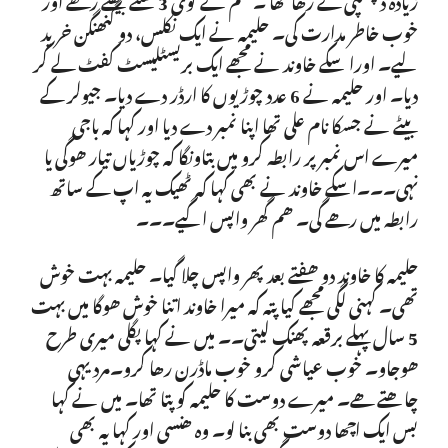
خوب خاطر مدارت کی۔ حلیمہ نے ایک نکلس، دو گنھنگن خرید
لیے۔ اورا سکے خاوند نے مجھے ایک بریسٹلیسٹ کفٹ لے کر
دیا۔ اور حلیمہ نے 6 عدد چوڑیوں کا ارڈر دے دیا۔ جیولر کے
بیٹے نے جسکا نام علی تھا اپنا نمبر دے دیا اور کہا کہ باجی
میرے اس نمبر پر رابطہ کرو میں بتاونگا کہ چوڑیاں تیار ھوگی یا
نہی۔۔۔اسکے خاوند نے بھی کہا کہ ٹھیک یہ اپ کے ساتھ
رابطہ میں رھے گی۔ ھم گھر واپس اگیے۔۔۔
حلیمہ کا خاوند دو ھفتے بعد پھر واپس چلا گیا۔ حلیمہ بہت خوش
تھی۔ کہنی لگی مجھے کیا پتہ کہ میرا خاوند اتنا خوش ھوگا میں بہت
5 سال پہلے برقعہ پھنک لیتی۔۔ میں نے کہا پگلی میری طرح
ھوجاو۔ خوب عیاشی کرو خوب ماڈرن رھا کرو۔مرد یہی
چاھتے ھے۔ میرے دوست کا حلیمہ کو پتا تھا۔ میں نے کہا
بس ایک اچھا دوست بھی بنا لو۔ وہ ھنسی اور کہا یہ بھی