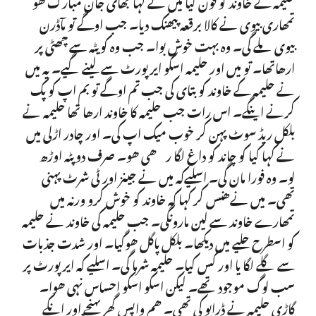
حلیمہ کے خاوند کو فون کیا میں نے کہا بھای جان مبارک ھو
تمھاری بیوی نے کالا برقعہ پیھنک دیا۔ جب اوگے تو مآڈرن
بیوی ملے گی۔ وہ بہت خوش بوا۔ جب وہ کویٹہ سے چھٹی پر
ارھاتھا۔ تو میں اور حلیمہ اسکو ایرپورٹ سے لینے گیے۔ یہ میں
نے حلیمہ کے خاوند کو بتای کی جب تم اوگے تو بم اپ کو پک
کرنے اینگے۔ اس رات جب حلیمہ کا خاوند ارھا تھا حلیمہ نے
بلکل ریڈ سوٹ پہن کر خوب میک اپ کی۔ اور چادر اڑلی میں
نے کہا کیا کو چاند کو داغ لگا رھی ھو۔ صرف دوپٹہ اوڑھ
لو۔ وہ فورا مان گی۔ اسلیےکہ میں نے جینز اور ٹی شرٹ پہنی
تھی۔ میں نےھنس کر کہا کہ خاوند کو خوش کرو ورنہ میں
تمھارے خاوند سے لین مارونگی۔ جب حلیمہ کی خاوند نے حلیمہ
کو اسطرح حلیے میں دیکھا۔ بلکل پاگل ھوگیا۔ اور شدت جذبات
سے گلے لگا یا اور کس کیا۔ حلیمہ شرما گی۔ اسلیے کہ ایرپورٹ پر
سب لوگ موجود تھے۔ لیکن اسکو اسکو احساس نہی ھوا۔
گاڑی حلیمہ نے ڈرایو کی تھی۔ ھم واپس گھر پہنچے اور انکے