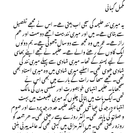
مکمل کہانی
یہ میری نند حلیمہ کی سچی اب بیتی ھے۔ اس نے مجھے تفصیل
سے بتای ھے۔ میں اور میری نند بیت اچھے دوست اور ھم
راز ھے۔ عمر میں وہ مجھ سے دوسال چھوٹی ھے۔ بم دونوں
ایک گاوں کے رھنے والے ھے۔ حلیمہ نے مجھے اپنے بھای
کے لیے پسند کے تھا۔ میری شادی سے پہلے میری نند کی
شادی ھوی تھی۔ اسلیے میری شادی میں وہ میری استاد بھی
تھی۔ مجھے سھاگ رات کے بارے میں بھی اس نے
سمجھایا۔ حلیمہ انتہای خوبصورت اور سکسی بدن کی مالک
تھی۔ایک بات میں بتاتی چلوں کہ میری طبیعت میں بہت
انتہاء درجہ کی عیاشی تھی جبکہ حلیمہ حد درجہ پردے اور صوم
و صلاتہ کی پابند تھی۔ اکثر روزے سے رھتی تھی۔ ھر جمعہ کو
روزہ رکھتی تھی۔ میں اکثر مزاق میں کہتی تھی کہ عالمہ پیرنی بنتی