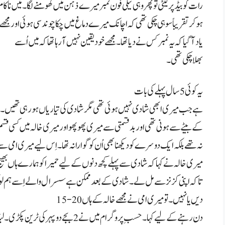
رات کو بیڈ پر لیٹی تو پھر وہی ٹیلی فون نمبر میرے ذہن میں گھومنے لگا۔ میں ناکام
ہو کر تقریباً سو ہی چکی تھی کہ اچانک میرے دماغ میں چکا چوند سی ہوئی اور مجھے
یاد آ گیا کہ یہ نمبر کس نے دیا تھا۔ مجھے خود یقین نہیں آ رہا تھا کہ میں اُسے
بھلا چکی تھی۔
یہ کوئی
5
سال پہلے کی بات
ہے جب میری ابھی شادی نہیں ہوئی تھی مگر شادی کی تیاریاں ہو رہی تھیں۔
کے بیٹے سے ہونی تھی اور بدقسمتی سے میری پھوپھو اور میری خالہ میں کسی ق
نہ تھے بلکہ ایک دوسرے کو دیکھنا بھی اُن کو گوارا نہ تھا۔ اِس لیے میری امی س
میری خالہ نے کہا کہ شادی سے پہلے کچھ دنوں کے لیے حمیرا کو ہمارے ہاں بھیج
تاکہ اپنی کزنز سے مل لے۔ شادی کے بعد ممکن ہے سسرال والے اِسے ہم ل
دیں یا نہیں۔ تو میری امی نے مجھے خالہ کے ہاں
15-20
دن رہنے کے لیے کہا۔ حسبِ پروگرام میں نے
2
بجے دوپہر کی ٹرین پکڑی۔ لی