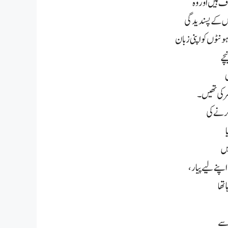
 ہیں اور وہ
ُس کے پسندیدگی
ٹوں کو اپنی زبان
چے
ی
 کی تھیں۔
کرنے کی
یں
پنے لیے پیار،
تھا
 سے