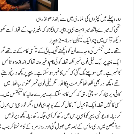
دو ماہ پہلے میں کپڑوں کی الماری میں سے کچھ ڈھونڈ رہی
تھی کہ میرے ہاتھ میرا بہت ہی پرانا پرس لگا جو کہ بغیر زِپ کے تھا۔ اُسے کھو
دیکھا تو اُس میں چند ایک نیپکِن اور
2-4
پیپرز
تھے۔ میں تجسّس کی وجہ سے اُن کو دیکھنے لگی۔ باقی کے تو کسی کام کے نہ تھے مگر
ایک پیپر پر ایک ٹیلی فون نمبر لکھا تھا۔ کوئی نام وغیرہ نہ تھا کہ اندازہ ہوتا کس
کا نمبر ہے۔ میں سوچنے لگ گئی کہ کس کا نمبر ہو سکتا ہے۔ پیپر پر کچھ داغ دھبّے
تھے، کچھ اور بھی لکھا تھا مگر مٹ چکا تھا۔ مگر ٹیلی فون نمبر محفوظ رہا تھا۔ میں
کافی دیر بیٹھ کر سوچتی رہی کہ کس کا ہو سکتا ہے۔ میرے حالیہ کانٹیکٹس میں سے
کسی کا نہیں تھا۔ ایک تو خیال آیا کال کر کے پوچھ ہی لوں، مگر خود ہی اِس خیال ک
کر دیا۔ اور یونہی پیپر کو اُسی پرس میں رکھ کر اُسی جگہ رکھ دیا۔ کچھ دیر تو میں
ذرا اُلجھن میں رہی، اُس کے بعد میں بھول گئی اور روزمرہ کے کام نمٹا کر جب 