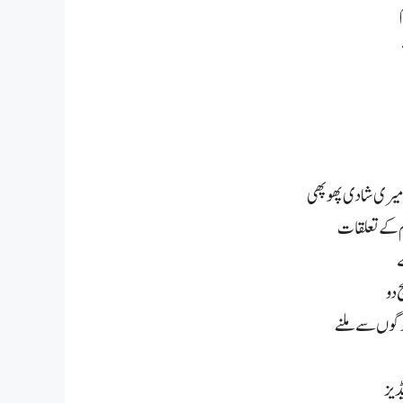
 میری شادی پھوپھی
سم کے تعلقات
ے
 دو
وگوں سے ملنے
ڈیز