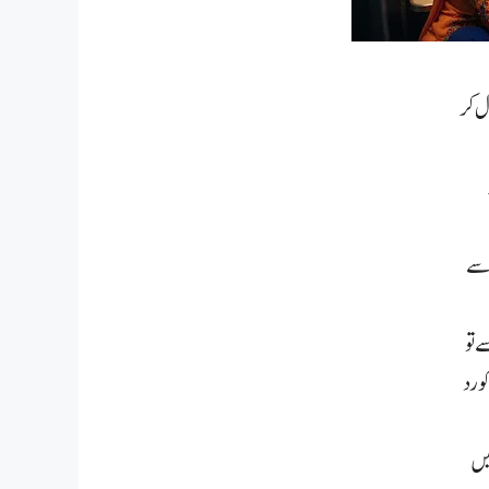
ل کر
 سے
 تو
و رد
میں