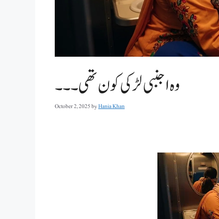
وہ اجنبی لڑکی کون تھی ۔۔۔
October 2, 2025
by
Hania Khan