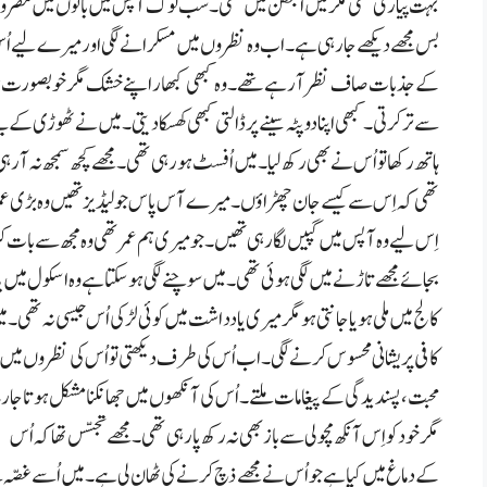
بہت پیاری تھی مگر میں اُلجھن میں تھی۔ سب لوگ آپس میں باتوں میں مصروف
بس مجھے دیکھے جا رہی ہے۔ اب وہ نظروں میں مسکرانے لگی اور میرے لیے ا
کے جذبات صاف نظر آ رہے تھے۔ وہ کبھی کبھار اپنے خشک مگر خوبصورت ہون
سے تر کرتی۔ کبھی اپنا دوپٹہ سینے پر ڈالتی کبھی کھسکا دیتی۔ میں نے ٹھوڑی کے نی
ہاتھ رکھا تو اُس نے بھی رکھ لیا۔ میں اُفسٹ ہو رہی تھی۔ مجھے کچھ سمجھ نہ آ رہ
تھی کہ اِس سے کیسے جان چھڑاؤں۔ میرے آس پاس جو لیڈیز تھیں وہ بڑی عمر
اِس لیے وہ آپس میں گپیں لگا رہی تھیں۔ جو میری ہم عمر تھی وہ مجھ سے بات 
بجائے مجھے تاڑنے میں لگی ہوئی تھی۔ میں سوچنے لگی ہو سکتا ہے وہ اسکول میں یا
کالج میں ملی ہو یا جانتی ہو مگر میری یادداشت میں کوئی لڑکی اُس جیسی نہ تھی۔ م
کافی پریشانی محسوس کرنے لگی۔ اب اُس کی طرف دیکھتی تو اُس کی نظروں میں ا
محبت، پسندیدگی کے پیغامات ملتے۔ اُس کی آنکھوں میں جھانکنا مشکل ہوتا جا رہا 
مگر خود کو اِس آنکھ مچولی سے باز بھی نہ رکھ پا رہی تھی۔ مجھے تجسّس تھا کہ اُس
کے دماغ میں کیا ہے جو اُس نے مجھے ذچ کرنے کی ٹھان لی ہے۔ میں اُسے غصّہ