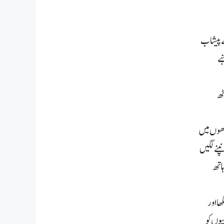
ھے پیشاب
نے
ٹھ
کھوں میں
پنے لگیں
ہاتھ
ا اور
یوں کو