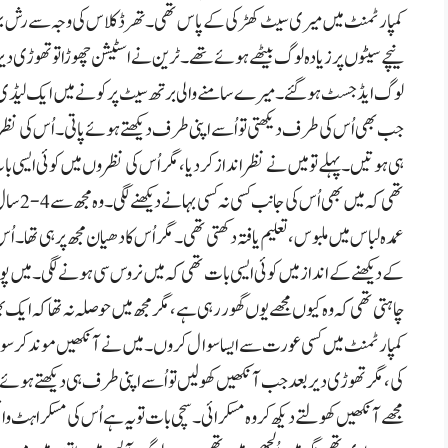
کمپارٹمنٹ میں میری سیٹ کھڑکی کے پاس تھی۔ تھرڈ کلاس کی وجہ سے رش بہ
نیچے سیٹوں پر زیادہ لوگ بیٹھے ہوئے تھے۔ ٹرین نے اسٹیشن چھوڑا تو تھوڑی دیر
لوگ ایڈجسٹ ہو گئے۔ میرے سامنے والی برتھ سیٹ پر کونے میں ایک لیڈی ب
جب بھی اُس کی طرف دیکھتی تو اُسے اپنی طرف دیکھتے ہوئے پاتی۔ اُس کی نظر
ہی ہوتیں۔ پہلے تو میں نے نظر انداز کر دیا، مگر اُس کی نظروں میں کوئی ایسی ب
تھی کہ میں بھی اُس کی جانب کسی نہ کسی بہانے دیکھنے لگی۔ وہ مجھ سے
2-4
سال 
عمدہ لباس میں ملبوس، تعلیم یافتہ دکھتی تھی۔ مگر اُس کا دھیان مجھ پر ہی تھا۔ اُ
کے دیکھنے کے انداز میں کوئی ایسی بات تھی کہ میں نروس سی ہونے لگی۔ میں پوچ
چاہتی تھی کہ وہ کیوں مجھے یوں گھور رہی ہے، مگر مجھ میں حوصلہ نہ تھا کہ ای
کمپارٹمنٹ میں کسی عورت سے ایسا سوال کروں۔ میں نے آنکھیں موند کر سون
کی، مگر تھوڑی دیر بعد جب آنکھیں کھولیں تو اُسے اپنی طرف ہی دیکھتے ہوئے پ
مجھے آنکھیں کھولتے دیکھ کر وہ مسکرائی۔ سچی بات تو یہ ہے اُس کی مسکراہٹ وا