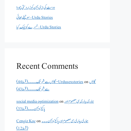
دوست کی بڑی بہن کو زبردستی چودا
سوتیلے بھائی – Urdu Stories
خسرے کو چیک کیا – Urdu Stories
Recent Comments
گاؤں
on
گاؤں سے شہر تک۔۔۔۔(قسط 44) - Urdusexstories
سے شہر تک۔۔۔۔(قسط 43)
ہماری پیاری سی معصوم اور
on
social media optimization
پاکیزہ بہن۔۔۔(قسط33)
ہماری پیاری سی معصوم اور پاکیزہ بہن۔۔۔
on
Cengiz Koç
(قسط12)