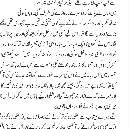
سے گپ شپ لگا رہے تھے۔ لیڈیز کمپارٹمنٹ میں مرد
!
میں وہاں سے پلٹ کر دوسرے دروازے کی طرف گئی۔ وہاں کوئی
نہ تھا مگر باتھ روم کو بند کرنے کے لیے کوئی چٹخنی نہ تھی۔ اب مجبوری تھی، مج
بڑے زوروں سے لگا تھا۔ اِس لیے اُسی میں داخل ہو کر بیٹھ گئی اور میرا پرنالہ بہ
لگا۔ میں نے سکون کا ایک لمبا سانس لیا۔ ابھی آخری قطرہ نکلا نہ تھا کہ دروازہ
کھلا اور وہ لڑکی اندر داخل ہو گئی اور دروازے کو بند کر دیا۔ میں اُسے دیکھتے ہی ا
کھڑی ہوئی اور شلوار کا ازار بند باندھنے لگی تو جھٹ سے اُس نے اپنا ہاتھ میری
شلوار میں ڈال دیا۔ میں نے اُس کی طرف غصّہ سے دیکھا تو نہ جانے اُس کی آن
کیا تھا کہ میں بے بس ہو گئی، جیسے مجھ میں جان تک نہ رہی ہو۔ میری ٹانگیں کان
اور میرے ہاتھ سے ازار بند چھوٹ گیا اور شلوار نیچے پاؤں میں جا گری۔ اُس کا 
میری چوت پر پھرنے لگا اور وہاں بالوں پر
لگے میرے پیشاب سے انگلیوں کو تر کرنے کے بعد اُس نے اپنی انگلیوں کو سونگھ
ایک لمبی سی سانس لے کر آنکھیں بند کر لیں۔ کچھ دیر کے بعد اُس نے اپنی انگل