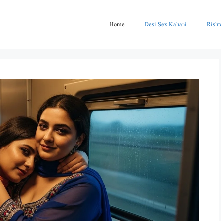
Home
Desi Sex Kahani
Risht