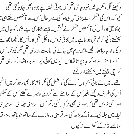
دیکھنے لگی، مگر یہ میں خود جانتی تھی کہ بناوٹی غصّہ ہے جو وہ بھی جان گئی تھی
کیونکہ اُس کی مسکراہٹ بڑی گہری ہو گئی۔ بہر حال اُس سے آنکھیں ملتے ہی 
جھکا لیتی اور اُس کی آنکھیں مسکرانے لگتیں۔ جیسے شکاری اپنے شکار کو جال میں
پھنستے دیکھ کر خوش ہوتا ہے۔ میں کافی نروس ہو چکی تھی اور اُس کا دیکھنا مجھ سے
دیکھا نہ جا رہا تھا۔ مجھے باتھ روم میں جانے کی حاجت ہو رہی تھی مگر کیونکہ اُس
کے سامنے سے ہو کر جانا پڑتا تھا اِس لیے میں کافی دیر سے برداشت کر رہی تھ
کراچی پہنچنے میں
2
گھنٹے اور لگنے
تھے۔ میں نے کافی کنٹرول کرنے کی کوشش کی مگر آخر کار مجبور ہو کر میں اُٹھ
اُس کی طرف دیکھے بغیر اُس کے سامنے سے گزری تو میرے گھٹنے اُس کے گھٹ
اور اتنی نروس تھی کہ سوری بھی نہ کہہ سکی، مگر اُس نے بڑی جلدی سے میری ر
لیا۔ میں جلدی سے آگے بڑھ گئی اور قریبی دروازے کے ساتھ جو باتھ روم تھا
سامنے
2
لڑکے کھڑے لڑکیوں