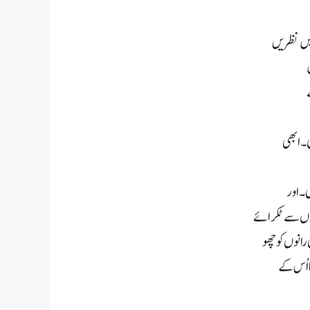
میں نظریں
ی۔ ابھی
ی۔ اور
نوں سے ٹکرائے
انوں کو چھو
 اُس کے