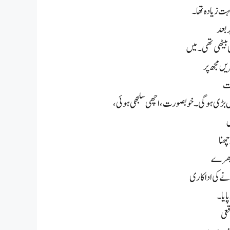
ت زیادہ تھا۔
 بعد
یٹھی تھی۔ میں
یں مجھ پر
ات
بڑی ہو گی۔ خوبصورت ، اچھی سلجھی ہوئی،
س
ھنا
ک بھرے
ے کی اداکاری
ایا۔
قعی