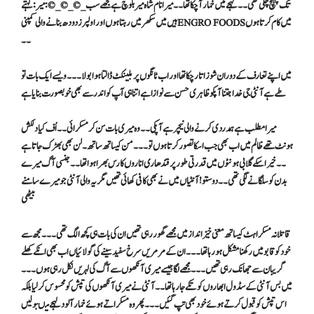
تک پہنچ چکی تھی ۔۔لہجے میں خمار آچکا تھا ۔۔میرا نام شاہ میر بلوچ ہے مجھے سب _© _©_© :میر: کہتے
ہیں میں سکھر میں رہتا ہوں اور اولپرز دودھ بنانے والی کمپنی ENGRO FOODSمیں کام کرتا ہوں
۔۔
میں اپنے تعارف کے دوران شوز اتار چکا تھا اور اب ٹانگوں پر بلینکٹ ڈالتا ہوا بولا ۔۔۔ویسے ایک بات تو
طے ہے آنٹی جی خدا جتنا آپکو ظاہری حسن سے نوازا ہے اتنا ہی آپ کو اندر سے بھی خوبصورت بنایا ہے
میرا مطلب ہے ہمدرد ی کرنے والی نیچر ہے آپکی ۔۔ وہ میری بات سن کر مسکرائی ۔۔اُف کیا دلکش
ہونٹ تھے ظالم میں اب بھی جب اسکا تصور کرتا ہوں تو ۔۔۔ من کیسا تھ ساتھ ۔لن بھی بھڑک جاتا ہے
۔۔ خیر اسکے گلابی ہونٹوں میں قدرتی طور پر قندھاری اناروں کا رس بھرا ہوا تھا ۔۔جنسی آگ میرے
بدن کو سلگانے لگی تھی ۔۔دوستو ! آنٹیاں میں نے بھی کافی کھائی تھیں مگر یہ والی آنٹی جو میرے سامنے
بیٹھی
قاتلانہ مسکراہٹ کیساتھ معنی خیز انداز میں مجھے گھور رہی تھیں ان کی بات ہی کچھ الگ تھی ۔۔۔ مجھ سے
خود کو قابو میں رکھنا مشکل ہو رہا تھا ۔۔۔ ان کے مر مریں سرخ سفید سینے کی گولائیاں اب بھی انکے کھلے
گریبان سے جھانک رہی تھیں ۔۔۔ مجھے لگا جیسے میری آنکھوں سے آگ کی لہریں نکل رہی ہوں ۔۔۔
میں بس آنٹی کے سڈول ابھاروں کو تکے جا رہا تھا ۔۔آنٹی نے میری آنکھوں کی تپش کو محسوس کر لیا بلکہ
اس تپش کو قبول کرتے ہوئے خود بھی تپ گئیں ۔۔۔پھر وہ مسکراتے ہوئے خمار آلود لہجے میںبولیں