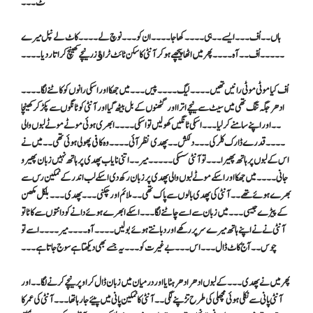
ٹ۔۔۔
ہاں ۔۔اُف ۔۔۔ایسے ۔۔ہی ۔۔۔۔ کھا جا ۔۔۔۔ ان کو۔۔۔ نوچ لے ۔۔۔۔ کاٹ لے نپل میرے
۔۔۔۔۔ اُف ۔۔ آہ ۔۔۔۔ پھر میں اٹھا پیچھے ہوکر آنٹی کا سکن ٹائٹ ٹراﺅزر نیچے کھینچ کر اتار دیا ۔۔۔۔
اُف کیا موٹی موٹی رانیں تھیں ۔۔۔۔ لیگ ۔۔۔۔ پیس ۔۔۔ میں جھکا اور اسکی رانوں کو کاٹنے لگا ۔۔۔۔
ادھر جگہ تنگ تھی میں سیٹ سے نیچے اترا اور گٹھنوں کے بل بیٹھ گیا اور آنٹی کو ٹانگوں سے پکڑ کر کھینچا
۔۔اور اپنے سامنے کر لیا ۔۔۔اسکی ٹانگیں کھولیں تو اسکی ۔۔۔۔ ابھری ہوئی موٹے موٹے لبوں والی
۔۔۔۔ قدرے ڈارک کلر کی ۔۔۔ دلکش ۔۔پھدی نظر آئی ۔۔۔۔ وہ کافی پھولی ہوئی تھی ۔۔ میں نے
اس کے لبوں پر ہاتھ پھیرا ۔۔۔ تو آنٹی سسکی ۔۔۔۔۔ میر ۔۔ اتنی نایاب پھدی پر ہاتھ نہیں زبان پھیرو
جانی ۔۔۔۔ میں جھکا اور اسکے موٹے لبوں والی پھدی پر زبان رکھ دی اسکے لب اندر کے نمکین رس سے
بھرے ہوئے تھے ۔۔ آنٹی کی پھدی بالوں سے پاک تھی ۔۔ملائم اور چکنی ۔۔۔ پھدی ۔۔۔ بلکل مکھن
کے پیڑے جیسی ۔۔۔ میں زبان سے اسے چاٹنے لگا ۔۔۔ اسکے ابھرے ہوئے دانے کو دانتوں سے کاٹا تو
آنٹی نے نے اپنے ہاتھ میرے سر پررکھے اور دبانتے ہوئے بولیں ۔۔۔۔ آہ ۔۔۔۔ میر ۔۔۔۔ اسے تو
چوس ۔۔آج کاٹ ڈال ۔۔۔ اس ۔۔۔ بے غیرت کو ۔۔۔ یہ جسے بھی دیکھتا ہے سوج جاتا ہے ۔۔۔
پھر میں نے پھدی ۔۔۔ کے لبوں ادھر ادھر ہٹایا اور درمیان میں زبان ڈال کر اوپر نیچے کرنے لگا ۔۔اور
آنٹی پانی سے نکلی ہوئی مچھلی کی طرح تڑپنے لگی ۔۔آنٹی کا نمکین پانی میں پیئے جارہا تھا ۔۔۔ آنٹی کی عمر کا