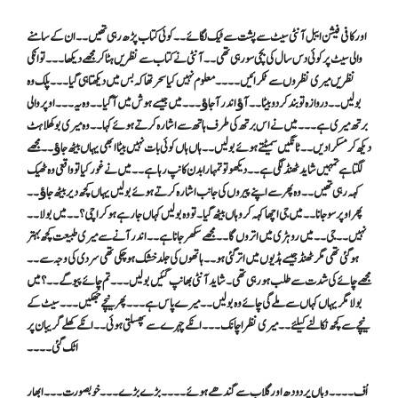
اور کافی فیشن ایبل آنٹی سیٹ سے پشت سے ٹیک لگائے ۔۔کوئی کتاب پڑھ رہی تھیں ۔۔ان کے سامنے
والی سیٹ پر کوئی دس سال کی بچی سو رہی تھی ۔۔آنٹی نے کتاب سے نظریں ہٹا کر مجھے دیکھا ۔۔۔تو انکی
نظریں میری نظروں سے ٹکرائیں ۔۔۔۔ معلوم نہیں کیا سحر تھا کہ بس میں دیکھتا ہی گیا ۔۔۔پلک وہ
بولیں ۔۔دروازہ تو بند کر دو بیٹا ۔۔آﺅ اندر آجاﺅ ۔۔۔میں جیسے ہوش میں آگیا ۔۔وہ یہ ۔۔۔اوپر والی
برتھ میری ہے ۔۔۔میں نے اس برتھ کی طرف ہاتھ سے اشارہ کرتے ہوئے کہا ۔۔وہ میری بوکھلاہٹ
دیکھ کر مسکرادیں ۔۔ ٹانگیں سمیٹتے ہوئے بولیں ۔۔ہاں ہاں کوئی بات نہیں بیٹا ابھی یہاں بیٹھ جاﺅ ۔۔مجھے
لگتا ہے تمہیں شاید ٹھنڈ لگی ہے ۔۔دیکھو تو تمہارا بدن کانپ رہا ہے ۔۔میں نے غور کیا تو واقعی وہ ٹھیک
کہہ رہی تھیں ۔۔وہ پھر سے اپنے پیروں کی جانب اشارہ کرتے ہوئے بولیں یہاں کچھ دیر بیٹھ جاﺅ ۔۔
پھر اوپر سو جانا ۔۔میں جی اچھا کہہ کر وہاں بیٹھ گیا۔ تو وہ بولیں کہاں جارہے ہو کراچی ؟ ۔۔میں بولا ۔۔
نہیں ۔۔جی ۔۔میں روہڑی میں اتروں گا ۔۔ مجھے سکھر جانا ہے ۔۔اندر آنے سے میری طبیعت کچھ بہتر
ہو گئی تھی مگر ٹھنڈ جیسے ہڈیوں میں اتر گئی ہو ۔۔ہاتھوں کی جلد خشک ہو چکی تھی سردی کی وجہ سے ۔۔
مجھے چائے کی شدت سے طلب ہو رہی تھی ۔شاید آنٹی بھانپ گئیں بولیں ۔۔۔تم چائے پیو گے ۔۔؟ میں
بولا مگر یہاں کہاں سے ملے گی چائے وہ بولیں ۔۔میرے پاس ہے ۔۔۔پھر نیچے جھکیں ۔۔۔سیٹ کے
نیچے سے کچھ نکالنے کیلئے ۔۔میری نظر اچانک ۔۔۔ انکے چہرے سے پھسلتی ہوئی ۔۔انکے کھلے گریبان پر
اٹک گئی ۔۔۔۔
اُف ۔۔۔۔وہاں پر دودھ اور گلاب سے گندھے ہوئے ۔۔۔۔ بڑے بڑے ۔۔۔خوبصورت۔۔۔ابھار