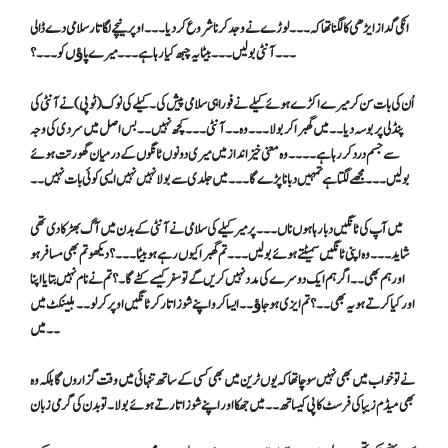
انکی گداز ایڑھی کا لگنا تھا کہ ۔۔۔لوڑے نے وجد کرنا شروع کردیا ۔۔۔اوپر نیچے لگاتار سلامی دے ڈالی
۔۔۔آنٹی بولیں ۔۔۔بیٹا یہ چبھ کیا رہا ہے ۔۔۔میرے پاﺅں کو ۔۔۔؟
اُن کی بات سن کر میرے اکڑے ہوئے کیلے نے فورا ہی سلامی پیش کی ۔کیلے کی نوک (ٹوپی) نے آنٹی کی
پنڈلی پر بوسہ دیا ۔۔ میں گھبرا کر بولا ۔۔۔ وہ ۔۔آنٹی ۔۔۔ کچھ نہیں ۔۔بس ا صل میں سرد ی کی وجہ
سے جسم درد کر رہا ہے ۔۔۔۔ وہ معنی خیز انداز میں میری دونوں ٹانگوں کے درمیان گھورتت ہوئے
بولیں ۔۔۔ مجھے لگتا ہے تمہیں دبانا پڑے گا ۔۔۔ میں جلدی سے بولا نہیں نہیں ایسی کوئی بات نہیں ۔۔
میں آپ کی ٹانگیں دبا رہا ہوں ناں ۔۔۔پر میر کیلے کی سلامی نے آنٹی کے بدن میں آگ بھڑکا دی تھی
شاید ۔۔۔وہ اپنی ٹانگیں سمیٹتے ہوئے بولیں ۔۔۔ تم گھبرا کیوں رہے ہو بیٹا ۔۔۔ ؟ دیکھو تم بھی مسافر ہو
اور ہم بھی ۔۔ اگر ہم ایک دوسرے کی مدد نہیں کریں گے تو سفر کیسے کٹے گا ۔؟ تم نے نام نہیں بتایا اپنا
اور کیا کرتے ہو یہ بھی ۔۔ ؟ تم ایزی ہو جاﺅ ۔۔ ایسا کرو اپنے شوز اتار کر ٹانگیں اوپر کر لو ۔۔بلینکٹ میں
۔۔میں
نے تو خواب میں بھی نہیں سوچا تھا کہ یوں ٹرین میں بھی کسی کے ساتھ تنہائی میں وقت گزاروں گا بلکہ وہ
بھی میڈم زیبا کی فرسٹ کاپی کیساتھ ۔۔ میں جھکا اور اپنے شوز اتارتے ہوئے بولا ۔تو بدن کی گرمی زبان