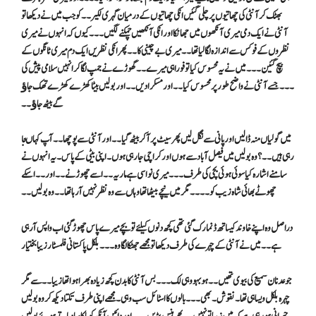
بھٹک کر آنٹی کی چھاتیوں پر چلی گئیں انکی چھاتیوں کے درمیان گہری لکیر ۔۔کو جب میں نے دیکھا تو
آنٹی نے ایک دمی میری آنکھوں میں جھانکا اور انکی آنکھیں چمکنے لگیں ۔۔۔کیوں کہ انہوں نے میری
نظروں کے فوکس سے اندازہ لگا لیا تھا ۔۔میری بے چینی کا ۔۔پھر انکی نظریں ایک دم میری ٹانگوں کے
بیچ گئین ۔۔۔میں نے یہ محسوس کیا تو فورا ہی میرے ۔۔گھوڑے نے جمپ لگا کر انہیں سلامی پیش کی
۔۔۔جسے آنٹی نے واضح طور پر محسوس کیا ۔۔اور مسکرا دیں ۔۔اور بولیں بیٹا کھڑے کھڑے تھک جاﺅ
گے بیٹھ جاﺅ ۔۔
میں گولیاں منہ ڈالیں اور پانی سے نگل لیں پھر سیٹ پر آکر بیٹھ گیا ۔۔اور آنٹی سے پوچھا ۔۔آپ کہا ںجا
رہی ہیں ۔۔؟ وہ بولیں میں فیصل آباد سے ہوں اور کراچی جارہی ہوں ۔اپنی بیٹی کے پاس ۔یہ انہوں نے
سامنے اشارہ کیا سوئی ہوئی بچی کی طرف ۔۔۔میری نواسی ہے ماریہ ۔۔اسے چھوڑنے ۔۔اور ۔۔اسکے
چھوٹے بھائی شاہ زیب کو ۔۔۔۔مگر میں نیچے بیٹھا تھا وہاں سے وہ نظر نہیں آرہا تھا ۔۔ وہ بولیں ۔۔
دراصل وہ اپنے خاوند کیساتھ ڈنمارک گئی تھی کچھ دنوں کیلئے تو بچے میرے پاس چھوڑ گئی اب واپس آرہی
ہے ۔۔میں نے آنٹی کے چہرے کی طرف دیکھا تو مجھے جھٹکا لگا وہ ۔۔۔بلکل پاکستانی فلمسٹار زیبا بختیار
جو عدنان سمیع کی بیوی تھیں ۔۔ہو بہو وہی لک ۔۔۔بس آنٹی کا بدن کچھ زیادہ بھرا ہوا تھا زیبا ۔۔سے مگر
چہرہ بلکل ویسا ہی تھا ۔نقوش۔ بھی ۔۔۔بالوں کا اسٹائل سب وہی ۔مجھے اپنی طرف تکتا دیکھ کر وہ بولیں