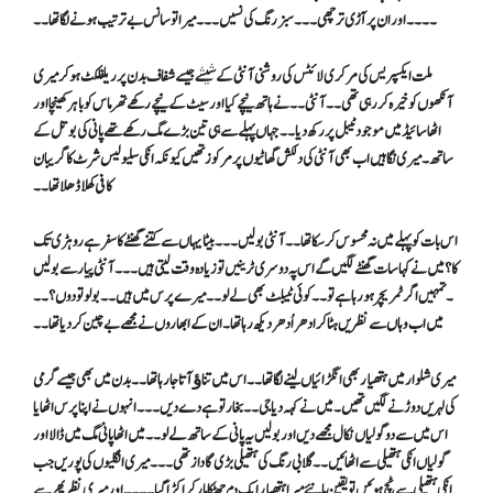
۔۔۔۔اور ان پر آڑی ترچھی ۔۔۔سبز رنگ کی نسیں ۔۔۔میرا تو سانس بے ترتیب ہونے لگا تھا ۔۔
ملت ایکسپریس کی مرکری لائٹس کی روشنی آنٹی کے شیشے جیسے شفاف بدن پر ریلفلکٹ ہو کر میری
آنکھوں کو خیرہ کر رہی تھی ۔۔آنٹی ۔۔نے ہاتھ نیچے کیا اور سیٹ کے نیچے رکھے تھرماس کو باہر کھینچا اور
اٹھا سائیڈ میں موجود ٹیبل پر رکھ دیا ۔۔جہاں پہلے سے ہی تین بڑے مگ رکھے تھے پانی کی بوتل کے
ساتھ ۔میری نگاہیں اب بھی آنٹی کی دلکش گھاٹیوں پر مرکوز تھیں کیو نکہ انکی سلیو لیس شرٹ کا گریبان
کافی کھلا ڈھلا تھا ۔۔
اس بات کو پہلے میں نہ محسوس کر سکا تھا ۔۔آنٹی بولیں ۔۔۔ بیٹا یہاں سے کتنے گھنٹے کا سفر ہے روہڑی تک
کا ؟ میں نے کہا سات گھنٹے لگیں گے اس پہ دوسری ٹرینیں تو زیادہ وقت لیتی ہیں ۔۔۔آنٹی پیار سے بولیں
۔تمہیں اگر ٹمریچر ہو رہا ہے تو ۔۔ کوئی ٹیبلٹ بھی لے لو ۔۔ میرے پرس میں ہیں ۔۔بولو تو دوں ؟ ۔۔
میں اب وہاں سے نظریں ہٹا کر ادھر اُدھر دیکھ رہا تھا ۔ ان کے ابھاروں نے مجھے بے چین کر دیا تھا ۔۔
میری شلوار میں ہتھیار بھی انگڑائیاں لینے لگا تھا ۔۔اس میں تناﺅ آتا جا رہا تھا ۔۔بدن میں بھی جیسے گرمی
کی لہر یں دوڑنے لگیں تھیں ۔میں نے کہہ دیا جی ۔۔بخار تو ہے دے دیں ۔۔۔انہوں نے اپنا پرس اٹھایا
اس میں سے دو گولیاں نکا ل مجھے دیں اور بولیں یہ پانی کے ساتھ لے لو۔۔میں اٹھا پانی مگ میں ڈالا اور
گولیاں انکی ہتھیلی سے اٹھائیں ۔۔گلابی رنگ کی ہتھیلی بڑی گاداز تھی ۔۔۔میری انگلیوں کی پوریں جب
انکی ہتھیلی سے ٹچ ہوئیں تو یقین مانیئے میرا ہتھیار ایک دم جھٹکا مار کر اکڑا گیا ۔۔۔۔اور میری نظر پھر سے