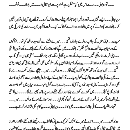
۔۔۔تو وہ بولی ۔۔ارے اس میں کیا مشکل ہے تم اوپر سے ہی نکال لو ۔۔۔ میں بولا ۔۔۔ نو نو۔۔۔
دیبا جانی ۔۔۔ ایسے نہیں ۔۔تو وہ بولیں اچھا چلو پھر پہلے دروازہ لاک کرو ۔۔ تو مجھے یاد آیا دل تو میرا نہیں
کر رہا تھا اسے چھوڑنے کو پر میں اٹھا اور دروازے کو لاک کیا ۔۔ ملت ایکسپریس ۔۔رات کی تاریکی میں
سرپٹ ۔۔اپنی منز ل کی جانب دوڑے جارہی تھی ۔۔۔ میرے اٹھنے سے لن سیدھا تن گیا تھا ۔۔ ٹناگوں
کے درمیان بنے تمبو سے واضح نظر آرہا تھا ۔۔۔ میں کُپے کا دروازہ لاک کر کے پلٹا ۔۔دیکھا تو دیبا آنٹی
۔۔اپنی شرٹ اتار چکی تھیں ۔۔۔ اب انکے دودھ پر گلابی رنگ کا بریزر تھا ۔۔۔ آنٹی کا بدن واقعی گلاب
اور دودھ سے گوندھا ہوا تھا ۔۔۔پیٹ کچھ ڈھیلا تھا جن پر کچھ سلوٹیں بھی تھیں ناف کافی گہری اور بڑی
تھی ۔۔۔میں سیٹ کیساتھ کھڑا انہیں دیکھنے لگا ۔۔۔ وہ بولیں ۔۔میر ۔۔ پیچھے سے ہک کھول دو ۔۔ برا کا
۔۔ میں نے انکی پشت سے جاکر ہک کھول دیا ۔۔۔ تو انہوں نے اپنے سڈول ابھاروں سے آخری رکاوٹ
بھی دور کر دی ۔۔۔ کمال کا سینہ تھا دیبا آنٹی کا ۔۔۔ بڑے بڑے گول غبارے درمیان میں خھوبصورت
لائٹ گلابی نپلز۔۔۔۔ میں کھڑے کھڑے جھکا اور انکے ننگے دودھ پر ہاتھ پھیرنے لگا ۔۔۔۔ دیبا آنٹی
نے ہاتھ بڑھا کر میری شلوار میں تنے ہوئے ۔لن کو پکڑ لیا ۔۔۔ اور سہلاتے ہوئے بولیں ۔۔۔ میر ۔۔۔
تمہارا ہتھیار ۔۔۔ کافی جاندار ہے ۔۔۔ میں بولا ۔۔۔ دیبا جانی ۔۔۔ یہ کام بھی شاندار کرتا ہے ۔۔۔
وہ بولیں ۔۔۔ میر ۔۔۔ اس نے میرے خشک کنوئیں سے پانی نکالنا ہے ۔۔ دیکھتے ہیں کتنے شاندار انداز
میں نکالتا ہے نکال بھی پائے گا یا نہیں ۔۔۔ میں بولا ۔۔۔ جانی ۔۔۔ بے فکر ہو جاﺅ ۔۔۔ میر ۔۔کا ہتھیار