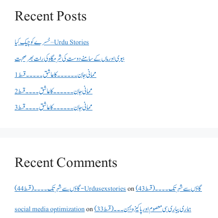
Recent Posts
خسرے کو چیک کیا – Urdu Stories
بیوی اور ماں کے سامنے دوست کی شرمگاہ کی رات بھر صحبت
ممانی جان ۔۔۔۔۔۔کا عاشق ۔۔۔۔۔قسط 1
ممانی جان ۔۔۔۔۔۔کا عاشق ۔۔۔۔قسط 2
ممانی جان ۔۔۔۔۔۔کا عاشق ۔۔۔۔قسط 3
Recent Comments
گاؤں سے شہر تک۔۔۔۔(قسط 43)
on
گاؤں سے شہر تک۔۔۔۔(قسط 44) - Urdusexstories
ہماری پیاری سی معصوم اور پاکیزہ بہن۔۔۔(قسط33)
on
social media optimization