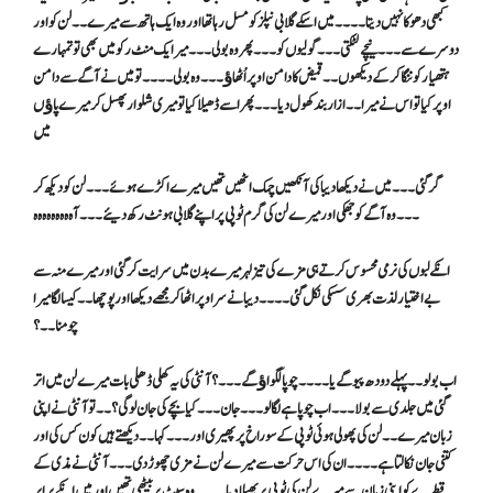
کبھی دھوکا نہیں دیتا ۔۔۔ ۔میں اسکے گلابی نپلز کو مسل رہا تھا اور وہ ایک ہاتھ سے میرے ۔۔لن کو اور
دوسرے سے ۔۔۔ نیچے لٹکتی ۔۔۔ گولیوں کو ۔۔۔ پھر وہ بولی ۔۔۔ میر ایک منٹ رکو میں بھی تو تمہارے
ہتھیا ر کو ننگا کر کے دیکھوں ۔۔ قمیض کا دامن اوپر اُٹھاﺅ ۔۔۔وہ بولی ۔۔۔۔ تو میں نے آگے سے دامن
اوپر کیا تو اس نے میرا ۔۔ازار بند کھول دیا ۔۔۔ پھر اسے ڈھیلا کیا تو میری شلوار پھسل کر میرے پاﺅں
میں
گر گئی ۔۔۔ میں نے دیکھا دیبا کی آنکھیں چمک اٹھیں تھیں میرے اکڑے ہوئے ۔۔۔ لن کو دیکھ کر
۔۔۔ وہ آگے کو جھکی اور میرے لن کی گرم ٹوپی پر اپنے گلابی ہونٹ رکھ دیئے ۔۔۔آہ ہ ہ ہ ہ ہ ہ ہ ہ
انکے لبوں کی نرمی محسوس کرتے ہی مزے کی تیز لہر میرے بدن میں سرایت کر گئی اور میر ے منہ سے
بے اختیار لذت بھری سسکی نکل گئی ۔۔۔۔ دیبا نے سر اوپر اٹھا کر مجھے دیکھا اور پوچھا ۔۔ کیسا لگا میرا
چومنا ۔۔؟
اب بولو ۔۔ پہلے دودھ پیو گے یا ۔۔۔۔ چوپا لگواﺅ گے ۔۔۔؟ آنٹی کی یہ کھلی ڈھلی بات میرے لن میں اتر
گئی میں جلدی سے بولا ۔۔۔ اب چوپا ہے لگا لو ۔۔۔ جان ۔۔۔ کیا بچے کی جان لو گی ؟۔۔ تو آنٹی نے اپنی
زبان میرے ۔۔لن کی پھولی ہوئی ٹوپی کے سوراخ پر پھیری اور ۔۔۔ کہا۔۔ دیکھتے ہیں کون کس کی اور
کتنی جان نکالتا ہے ۔۔۔۔ ان کی اس حرکت سے میرے لن نے مزی چھوڑ دی ۔۔۔ آنٹی نے مذی کے
قطرے کو اپنی زبان سے میرے لن کی ٹوپی پر پھیلا دیا ۔۔۔۔ وہ سیٹ پر بیٹھی تھیں اور میں انکے برابر