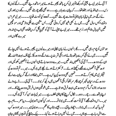
آنٹی نے میری بے چینی کو دیکھا تو میری کمر پر ہاتھ پھیرتے ہوئے میرا ساتھ دینے لگیں ۔۔ انکے لبوں کا
رس ۔۔۔ ایسالذیذ اور میٹھا تھا ۔۔۔ کہ بیان سے باہر ہے ۔۔۔ وہ بھی مجھے چومنے لگیں ۔۔ کچھ دیر بعد میں
نے انکے منہ میں اپنی زبان ڈالی تو وہ اسے چوسنے لگیں ۔۔آہ ہ ہ ہ کیا ٹیسٹ تھا یار ۔۔۔۔ میری عمر اس
وقت اکیس سال تھی ۔۔ میں نے کبھی شیو نہیں کروائی تھی ۔۔بس مشین سے ہلکی داڑھی اور مونچھیں
تھیں جن بال ملائیم اور نرم تھے ۔۔۔ میری بے تابی نے آنٹی کو بھی پاگل کر دیا تھا وہ بھی اب دیوانہ وار
میرے گالوں اور
ہونٹوں کو چوم رہی تھیں ۔۔۔ پھر انہوں نے زبان نکالی اور میرے لبوں پر پھیرتے ہوئے انہیں چاٹنے
لگیں ۔۔۔۔ میں نے انکی کمر سے ہاتھ ہٹائے اور انکی شرٹ پر سے انکے دودھ پکڑ لیئے اُف بہت ٹائٹ تھے
ان کے دودھ ۔۔۔ آنٹی کی آنکھیں بند تھیں ۔۔ میرے دودھ دباتے ہی انہوں نے آنکھیں کھولیں اور
ادھ کھلی آنکھوں سے مجھے دیکھتے ہوئے ۔۔ لڑکھڑاتے ہوئے لہجے میں بولیں ۔۔ میر۔۔ تم تو دودھ کی
فیکٹری میں کام کرتے ہو ۔۔۔ تمہیں بھی دودھ کی پیاس ہے ۔۔؟ میں جھکا اور انکے گریبان سے انکے
دودھ کے درمیان لکیر کو چوما پھر سر اُٹھا کر انکی آنکھوں میں دیکھ کر بولا ۔۔۔ آنٹی جی ۔۔۔ ڈبے والے
دودھ اور تازہ گرما گرم دودھ میں بہت فرق ہوتا ہے ۔۔۔ میں شوقین ہوں فریش دودھ پینے کا ۔۔ اور
اپنے ہاتھ سے ۔۔ چو۔۔دوہ۔۔نکال کر پینے کا اپنا ہی لطف ہے ۔۔۔ میری بات سن کر آنٹی بولیں ۔۔۔
میر۔۔اس وقت مجھے آنٹی تو مت کہو۔۔ میں بولا تو ۔۔۔۔ اور کیا کہوں ؟ وہ بولی ۔۔دیبا سحر ۔۔نام ہے
تم دیبا کہہ لو ۔۔۔میں بولا ۔۔اچھا دیبا جی ۔۔۔ جیسے جناب کا حکم ۔۔۔ وہ بولی میر ۔۔۔میرادودھ کب
سے ابل رہا ہے ۔۔ پیو ناں ۔۔۔میں نے انہیں دباتے ہوئے کہا ۔۔۔۔ پیک ہٹاﺅ گی تو پیوں گا ناں جان