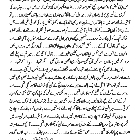
میں اپنی قمیض کا دامن اوپر کیئے کھڑا ہوا تھا ۔۔۔ ملت ایکسپریس کی بزنس کلا س میں اب ۔۔جذبات کی
گرمی نے ٹمپریچر کافی بڑھا دیا تھا ۔۔میر دل کر رہا تھا بس جلدی سے اپنا لن دیبا میں گھسیڑ دوں ۔۔ یہ تو
آنٹی نے مجھے بعد میں بتایا تھا کہ اس نے پیناڈول کیساتھ ایک اور گولی سیکس پاور کی کھلائی تھی مجھے ۔۔ جس
نے اپنا اثر دکھایا تھا ۔۔۔ کیونکہ بقول آنٹی کے ۔۔۔ تم صورت سے صوفی نظر آرہے تھے اور مجھے خطرہ
تھا کہ تم ۔۔ کوئی ہنگامہ نہ کردو ۔۔۔ تمہیں دیکھتے ہی میرا دل تمہارے موٹے ہونٹوں پر آگیا تھا ۔۔اور
ویسے بھی بقول آنٹی کے ۔۔۔ خش خشی داڑھی والا میںپہلا لڑکا تھا ۔۔۔ انکی زندگی میں ورنہ اب تک
انہوں نے جس سے بھی سیکس کیا تھا وہ سب کلین شیو تھے ۔۔۔ بقول آنٹی کے ۔۔میر تم سے پہلے مجھے
مرد کے فیس پر بالوں سے گھن آتی تھی سوچ کر ہی الجھن ہوجاتی تھی ۔۔مگر تمہارے پیار کے تمہارے
بالوں والے فیس کو چومنے کے بعد تمہارا ٹیسٹ چکھنے کے بعد میری رائے یکسر بدل گئی ہے ۔۔۔ جو
لذت اور لطف مردانہ فیس پر بالوں کو چومنے چاٹنے اور چوسنے میں ہے وہ کلین شیو والے فیس میں نہیں
۔۔۔ خیر تو دوستو !آنٹی نے ایک ہاتھ سے میرے سات انچ کے لن کی شافٹ تھام رکھی تھی ۔۔۔ اور
دوسرے سے گولیوں کی تھیلی کو سہلا رہی تھیں ۔۔۔ وہ کبھی میرے لن کی ٹوپی کو چومتی کبھی لن کو اوپر
کر کے اس کے نیچے والی نالیوں پر زبان پھیرتی اور کبھی میرے لن کی جڑ میں زبان کی نوک سے مساج
کرتی ۔۔۔۔ میرا لن تھا کے پھٹنے جیسا ہو رہا تھا مگر چھوٹنے کا نام نہیں لے رہا تھا دل کر رہا تھا کے دسچارج
ہو جاﺅں مگر لن تھا کہ ڈسچارج ہونے کا نام ہی نہیں لے رہا تھا ۔۔۔ ادھر آنٹی نے اب میر لن منہ میں
لیکر چوسنا شروع کر دیا تھا ۔۔۔ اسکے منہ کی حدت میرے لن کو پگھلا رہی تھی ۔۔۔۔ آنٹی بڑے ماہرانہ
انداز سے چوپا لگا رہی تھی ۔۔۔ ۔۔ میں سسکتے ہوئے بولا ۔۔۔ اُف ۔۔۔ دیبا جانی ۔۔۔۔ اب نکال بھی دو