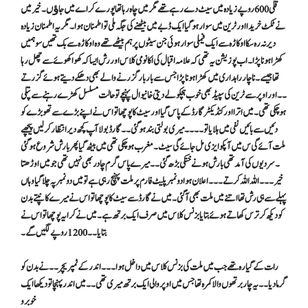
قلی 600روپے زیادہ میں سیٹ دے رہے تھے مگر میں چاہ رہا تھا پورے کراے میں جاﺅں۔خیر میں
نے ٹکٹ خریدا اور ٹرین میں سوار ہو گیا ایک ڈبے میں بیٹھنے کی جگہ ملی تو اطمنان ہو ا۔مگر یہ اطمنان زیادہ
دیر نہ رہ سکا اوکاڑہ سے ایک فیملی سوار ہوئی جن سیٹوں پر ہم بیٹھے تھے وہ اوکاڑہ سے بک تھیں سو ہمیں
کھڑا ہونا پڑا ۔اب پوزیشن یہ تھی کہ علامہ اقبال کی اکانومی کلاس اور رش ایسا کہ کھوا کھوئے سے چھل رہا
تھا جیسے ۔نا چار راہداری میں کھڑا ہونا پڑا جس سے بار بار گزرنے والے بھی دھکے دیتے ہوئے گزرتے
۔۔اور اوپر سے ٹرین کی سپیڈ بھی خوب ہچکولے دیتی خانیوال پہنچے تو حالت مسلسل کھڑے رہنے سے پتلی
ہو چکی تھی ۔میں اترا اور کنڈیکٹر گارڈ کے پاس گیا اور سیٹ کا پوچھا تو اس نے اپنے بڑے سے تھوبڑے کو
دئیں سے بائیں نفی میں ہلایا تو ۔۔۔۔میری بولتی بند ہو گئی ۔۔گارڈ بولا آپ کچھ دیر انتظار کر لیں پیچھے
ملت آئے گی س میں آپکو ایزی مل جائے گی سیٹ ۔مغرب ہو چکی تھی میں بیٹھ گیا پھر بارش شروع ہو گئی
۔سردیوں کی آمد تھی بارش ہونے خنکی بڑھ گئی ۔۔میرے پاس گرم چادر بھی نہیں تھی جو میں اوڑھتا
خیر ۔۔۔اللہ اللہ کرتے ۔۔۔اعلان ہوا دو نمبر پلیٹ فارم پر ملت پہنچ رہی ہے تو میں دو نمبر پہ چلا گیا وہاں
پہلے سے ہی رش تھا اتنے میں ملت بھی آگئی ۔میں نے گارڈ سے سیٹ کا پوچھا تو اس نے میرے کانپتے بدن
کو دیکھ کر ترس کھاتے ہوئے بتایا بزنس کلاس میں صرف ایک برتھ ہے ۔میں نے کرایہ پوچھا تو اس نے
بتایا ۔۔1200روپے لگیں گے ۔
رات کے گیارہ تھے جب میں ملت کی بزنس کلاس میں داخل ہوا ۔۔۔اندر کے ٹمپریچر ۔۔نے بدن کو
گرما دیا ۔۔یہ چار برتھوں والا کمرہ تھا جس میں اوپر والی ایک برتھ میری تھی ۔۔میں اندر پہنچا تو دیکھا ایک
خوبرو