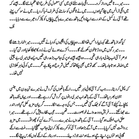
۔۔۔ میر۔۔ ٹانگیں دراز کرو۔۔۔۔ انکی بات سنتے ہی میں کسی معمول کی طرح انکا حکم ماننے لگا ۔۔ جیسے کہ
میں انکی ٹرانس میں چلا گیا ہوں ۔۔۔ میں نے ٹانگوں کو سامنے کی طرف لمباکر دیا ۔۔میں نے سوکس پہنے
تھے آنٹی نے کمبل کے اندر سے اپنے دائیں ہاتھ سے میرے بائیں پاﺅں کو پکڑکر دھیرے سے دبایا ۔۔۔
اُف
کیا گداز ہاتھ تھے کیسا پیارا لمس تھا انکا ۔۔وہ پاﺅں کی انگلیوں کو دبانے لگیں ۔۔۔۔ میرا خمار بڑھنے لگا
۔۔۔میر رگوں میں دوڑتا خون کھولنے گا ۔۔۔۔ اکڑے ہوئے لن نے زور کا جھٹکا کھایا اور تن گیا ۔۔
ادھر آنٹی اب پنڈلی دبا رہی تھی۔۔۔ وہ جیسے جیسے اوپر کی جانب بڑھ رہی تھیں ویسے ہی میری بے چینی
میں اضافہ ہوتا جا رہا تھا۔۔ سمجھ تو میں بھی چکا تھا کہ کھیل شروع ہو چکا ہے مگر ۔۔۔ میں کوئی ماہر کھلاڑی
نہیں تھا ۔۔
کہ پہل کردیتا ۔۔۔ جب کہ آنٹی کافی ماہر تھیں ۔۔انکے ہاتھوں کی گردش نے میرے تن بدن میں جنسی
جنون بھر دیا تھا ۔۔آنٹی کے ہاتھ اب میری رانوں پر گردش کر رہے تھے ۔۔۔ اور یہاں تک ہاتھ
پہنچانے کیلئے آنٹی آگے کو جھک گئی تھیں ۔۔۔ جس کی وجہ سے انکا ۔۔۔۔ گریبان مزید کھل گیا اور اندر
سے جھانکتے ۔۔۔ فریش دودھ والے خوبصورت ۔۔۔تھن۔۔۔ عجیب نظارہ پیش کر رہے تھے ۔۔۔ میرا
حلق اب خشک ہو گیا ۔۔۔ آنٹی کے ہاتھ وں نے میرے ۔۔۔اکڑے لن کو چھوا تو ۔۔۔۔ میں مزید
برداشت نہیں کر پایا ۔۔۔ میں آگے بڑھا اور آنٹی کو کمر سے پکڑ کر اپنی جانب کھینچ لیا ۔۔۔ فٹ سے انکے
گلابی ہونٹوں پر اپنے تپے ہوئے ہونٹ جوڑ دیئے ۔۔۔۔۔ اور بنا رکے انکے لبوں کا رس پینے لگا ۔۔۔