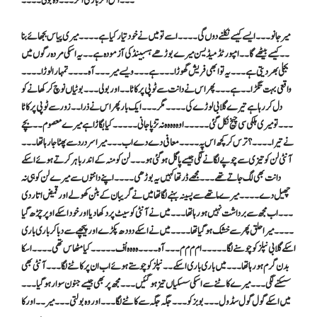
۔۔۔ اس اکڑ باز کی اکڑ ۔۔۔ وہ بولی ۔۔۔۔
میر جانو۔۔۔ ایسے کیسے نکلنے دوں گی ۔۔۔۔ اسے تو میں نے خود تیار کیا ہے ۔۔۔۔ میری پیاس بجھائے بنا
۔۔ کیسے بیٹھے گا ۔۔ امپورٹڈ میڈیسن میرے بوڑھے ہسبینڈ کی آزمودہ ہے ۔۔ یہ اسکی مردہ رگوں میں
بجلی بھر دیتی ہے ۔۔۔ یہ تو ابھی فریش گھوڑا ۔۔۔ ہے ۔۔۔ ویسے میر ۔۔۔ آہ ۔۔۔۔ تمہار ا لوڑا ۔۔۔۔
واقعی بہت تگڑا۔۔ ہے ۔۔۔ پھر اس نے دانت سے ٹوپی پر کاٹا ۔۔ اور بولی ۔۔۔ بوٹیاں نوچ کر کھانے کو
دل کر رہا ہے تیرے گلابی لوڑے کی ۔۔۔۔ مگر ۔۔۔ایک بار پھر اس نے ذرا ۔۔زور سے ٹوپی پر کاٹا
۔۔۔ تو میری ہلکی سی چیخ نکل گئی ۔۔۔۔۔ او ہ ہ ہ ہ ہ نہ تڑپا جانی ۔۔۔۔۔ کیا بگاڑا ہے میرے معصوم ۔۔ بچے
نے تیرا ۔۔۔۔ ؟ ترس کر کچھ اس پہ ۔۔۔۔معافی دے دے اب ۔۔۔ میرا سر درد سے پھٹا جارہا تھا ۔۔۔
آنٹی لن کو تیزی سے چوپے لگانے لگی جیسے پاگل ہو گئی ہو ۔۔۔ لن کو منہ کے اندر باہر کرتے ہوئے اسکے
دانت بھی لگ جاتے تھے ۔۔۔ مجھے ڈر تھا کہیں یہ بوڑھی ۔۔۔۔ اپنے دانتوں سے میرے لن کو ہی نہ
چھیل دے ۔۔۔۔ میرے ماتھے سے پسینہ بہنے لگا تھا میں نے گریبان کے بٹن کھولے اور قمیض اتار دی
۔۔۔ اب مجھ سے برداشت نہیں ہو رہا تھا ۔۔۔ میں نے آنٹی کو سیٹ پر دکھا دیا اور خود اسکے اوپر چڑھ گیا
۔۔۔۔ میرا حلق پھر سے خشک ہو گیا تھا ۔۔۔۔ میں نے اسکے دودھ پکڑے اور پیچھے سے دبا کر باری باری
اسکے گلابی نپلز کو چوسنے لگا ۔۔۔۔۔ ام م م م ۔۔۔آہ ۔۔۔۔ ہ ہ ہ ہ اُ ف۔۔۔۔۔ کیا مٹھاس تھی ۔۔۔۔ اسکا
بدن گرم ہو رہا تھا ۔۔۔ میں باری باری اسکے ۔۔نپلز کو چوستے ہوئے اب ان پر کاٹنے لگا ۔۔۔ آنٹی بھی
سسکنے لگی ۔۔۔ میرے کاٹنے سے اسکی سسکیاں تیز ہو گئیں ۔۔۔ مجھ پر بھی جیسے جنون سوار ہو گیا ۔۔۔
میں اسکے گول گول سڈول ۔۔۔ بوبز کو ۔۔۔ جگہ جگہ سے کاٹنے لگا ۔۔۔ اور وہ بولتی ۔۔۔ میر ۔۔ اور کا