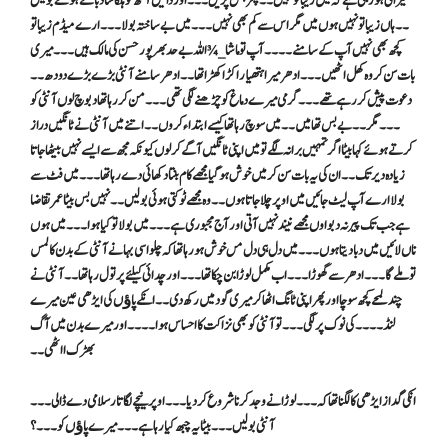
حیرانی ہو رہی ہے کہ میں زیبا تو نہیں ۔۔پھر ہنس پڑیں ۔۔۔اور دائیں آنکھ کو ہلکا سا دباتے ہوئے بولیں
۔۔ہاں زیبا تو نہیں ہوں میں مگر اس سے کم بھی نہیں ۔۔۔میں بے ساختہ بولا ۔۔۔ارے میڈم زیبا تو
کچھ بھی نہیں آپ کے سامنے ۔۔۔۔آپ تو ماشا _¾ اللہ بے حد بھرپور حسن کی مالک ہیں ۔۔۔میری
بات سن کر وہ کھل اٹھیں ۔۔۔ادھر میرا ہتھیار اکڑا کھڑا تھا ۔۔ادھر سامنے آنٹی بڑے بڑے دودھ ۔۔
دعوت پیش کر رہے تھے ۔۔۔گرمی میرے دماغ کو چڑھنے لگی تھی ۔۔۔من کر رہا تھا دبوچ لوں آنٹی کو
۔۔۔مگر ۔۔بے بس تھا میں ۔۔میں سوچ رہا تھا کیسے ابتداءکروں ۔۔اتنے میں آنٹی نے ٹانگیں دراز
کرتے ہوئے کہا بیٹا اگر تمہیں برا نہ لگے تو میں اپنی ٹانگیں آگے کر لوں کیونکہ مجھ سے ایسے نہیں بیٹھا جاتا
زیادہ دیر تک ۔۔ان کی یہ بات سن کر میں خوش ہو گیا مجھے کام بنتا دکھائی دے رہا تھا ۔۔۔میں فٹ سے
بولا ارے آپ لیٹ جائیں میں اوپر چلا جاتا ہوں ۔۔وہ مجھے ٹوکتی ہوئی بولیں ۔۔نہیں بس بیٹا عمر تقاضا
ہے جب تک پیر نہ دبواوں مجھے نیند نہیں آتی اور آج مجبوری ہے ۔۔۔ میں بولا تو کیا ہوا ۔۔۔ میں ہوں
ناں لائیں میں دبا دیتا ہوں ۔۔۔میں دل ہی دل مں خوش ہو رہا تھا کہ چلو اسی بہانے آنٹی کے بدن کا لمس
تو ملے گا ۔۔۔ادھر سے گھوڑا۔۔۔ اب مکمل لوڑا بن چکا تھا ۔۔۔اور چدائی کیلئے پر تول رہا تھا ۔۔آنٹی نے
چند لمحے کچھ سوچا اور پھر اپنی ٹانگ اٹھا کر میری گود میں رکھ دی ۔۔انکے پاﺅں کی ایڑھی عین میرے
لنڈ۔۔۔۔ کی نوک پر لگی ۔۔۔تو آنٹی کو بھی نزاکت کا احساس ہوا ۔۔۔۔اور میرے بدن میں آگ
بھڑک ااٹھی ۔۔
انکی گداز ایڑھی کا لگنا تھا کہ ۔۔۔لوڑا نے وجد کرنا شروع کردیا ۔۔۔اوپر نیچے لگاتار سلامی دے ڈالی ۔۔۔
آنٹی بولیں ۔۔۔بیٹا یہ چبھ کیا رہا ہے ۔۔۔میرے پاﺅں کو ۔۔۔؟