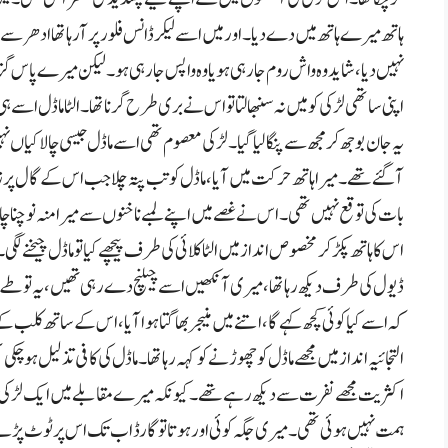
ہاتھ میرے ہاتھ میں دے دیا۔اور میں اسے لیکر ڈانس فلور پر آرہا تھا ادھر
نہیں دیا،شاید وہ واش روم جا رہی ہو یاوہ واپس جا رہی ہو۔لیکن میرے پاس گ
اپنی ساتھی لڑکی کو میں نہ سنبھالتا تو اس نے بری طرح گرنا تھا۔الٹا ماڈل اسے 
یہ جان بوجھ کر مجھ سے پنگا لیا گیا۔لڑکی معصوم تھی اسے ماڈل جیسی چالاکیاں
آگئے تھے۔ میرا ہاتھ حرکت میں آیا ،ماڈل کو تب پتہ چلا جب اس کے گال پر زنا
بات کی توقع نہیں تھی۔ اس نے غصے میں اپنے لمبے ناخنوں سے میرا منہ نوچنا 
اس کا ہاتھ پکڑ کرمخصوص انداز میں الٹا کلائی کی طرف پیچھے کیا تو ماڈل چیخنے لگ
ڈیول کی طرف دیکھ رہا تھا،میری آنکھیں اسے چیلنچ دے رہی تھیں،یہ تو طےتھا ک
کہ اسے کیا کوئی کچھ کہے گا،اتنے میں منیجر بھاگتا ہوا آیا ،اس کے ساتھ کل
التجائیہ انداز میں مجھے ماڈل کو چھوڑنے کو کہہ رہا تھا۔ماڈل کی کافی تذلیل ہ
اکثریت مجھے نفرت سے دیکھ رہے تھے ۔کیونکہ میرے مقابلے میں ایک لڑکی تھ
ہمت نہیں ہوئی تھی۔ میری جگہ کوئی اور ہوتا تو گارڈ اب تک اس پر ٹوٹ پڑنے 