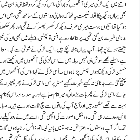
اتنے میں ایک لڑکی میر ی آنکھوں کو بھا گئی،اس کو دیکھ کر دو لفظ ہی ذہن م
بھی یہاں دیکھ چکا تھا ۔ غنیمت یہ تھا کہ وہ اپنی دوستوں کے ساتھ تھی،میں 
ہوگیا تھا،تینوں دوست میری طرف دیکھ کر کھسر پھسر کرنے لگی اور پھر کھلکھلا ک
بدنامی شہرت بن گئی تھی ۔پرانا محاورہ ہے ہنسی تو پھنسی،اسلیے میں بھی ان کی ٹیب
بیٹھتے ہو ئے پوچھا۔آپ یہاں بیٹھ چکے ہیں۔ ایک لڑکی نے شوخی سے کہا۔معافی
ہے،اسلیے مجھے ہوش ہی نہیں رہا۔میں نے اس لڑکی کی آنکھوں میں دیکھتے ہوئے
حسین لڑکی دیکھتا ہوں پھسل پڑتا ہوں، ۔اُسی لڑکی نےکہا ،اس کی آنکھوں م
پہنچ گئی ہے۔ بدنامی نہ کہیے شہرت کہیے مسٹرپرنس،اسی لڑکی نے پھر چھیڑا۔مجھ
جائے،اسی لڑکی نے پھر بات بڑھائی،میرا نام صبا ہے اور یہ سدرہ اور اس کا نام
بہت سے قصے مشہور ہیں اورآج آپ کی باتوں سے سچ ثابت ہو رہے ہیں ۔صبا ن
لائن وہ دے رہی تھی۔وہ شکل وصورت کی اچھی تھی،اسے میں نے بعد کیلیے رکھ
تھا ۔اگر آپ دوستوں کو اعتراض نہ ہو تو میں ہانیہ کیساتھ ڈانس کرنا چاہوں گا
کرچکا تھا۔اس لڑکی کی آنکھوں میں مجھے اپنے لیے پسندیدگی نظر آگئی تھی۔ می