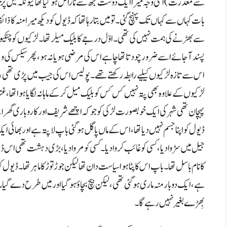
سے معذرت)اسی وجہ میرا ایک دوست مجھ سے ناراض ہوگیا تھا کیونکہ میں پرینتی 
بات کہاں سے کہاں تک پہنچ گئی۔ تو میں بتارہا تھا کہ ڈیول کو دیکھ میرا منہ کا
سے بھڑنے کی ہمت نہیں کی تھی۔اوّل درجے کابلیک میلر تھا۔ لڑکیوں کو چٹکیوں میں پ
پسند آجائے اسے ضرور چودتا تھا چاہے اس کی مرضی ہو یا نہ ہو، پھر سیکس کی 
اس سے تازہ لڑکیوں کیلیے رابطہ رکھتے تھے۔پولیس اس کی جیب میں پڑی تھی،ا
لڑکیوں کے علاوہ بھی پتہ نہیں کس کس کوبلیک میل کر کے ماہانہ لگایا ہوا تھا
پہچان تھی شہر کی ایک خوبصورت لڑکی کو جو کہ اچھے شریف اور کاروباری گھران
ڈیول کو اپنا جسم نہیں دیا تھا، اس کے ماں پاگل ہوگئی باپ لا پتہ ہے اور بھائی
جیل میں سڑوا دیا،کسی کو غائب کروا دیا۔کسی کو مروا دیا،بڑی دہشت تھی اس ڈیو
کانام باسل تھا۔باپ اس کا پٹا ہو ا سیاست دان تھا لیکن جوڑ توڑ کا ماہر تھا۔ڈیول 
ہے،ایک دو بار منہ ماری ہوگئی تھی، لیکن بیچ بچاؤ ہو گیا اور میں طرح دے گیا۔ات
بِھڑے بغیر نہیں رہے گا۔