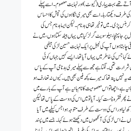
یں آتے تھے بہت پیاری (کیوٹ) اور نہایت معصوم ۔ اسے پہلے
اس کی طرف دیکھتا رہا۔اسے بھی میری نگاہوں کی تپش کا احساس
ر ہنس پڑی۔میں تو خیر تھا ہی بدنام۔لیکن ایسا بدنام جس کی
ل پر جا پہنچا ،ہیلو سویٹ گرلز کیا میں یہاں بیٹھ سکتا ہوں،میں نے
 چاہتا ہوں آپ کی ٹیبل پر ایک نہایت حسین لڑکی بیٹھی
 کہا جس کی خاطر میں یہاں آیا تھا۔ایسے کہیں جہاں کوئی
یں شرارت تھی۔لگتا ہے مجھ سے پہلے میری بدنامی آپ کے پاس
ے یہ نہیں پتہ تھا کہ میرے کچھ فین بھی ہیں۔ کیوں نہ تعارف ہو
 ہانیہ ہے،اچھا تو اس معصومیت کا نام ہانیہ ہے آپ کے بارے میں
ے پھر فقرہ چست کیا۔آیاتو میں اس کی دوست کے پاس تھا لیکن
 لیا اور اس کی دوست کے طرف متوجہ ہوا جس کیلیے میں آیا
،میں نے اس لڑکی کی آنکھوں میں دیکھتے ہوئے کہا۔جسے میں پسند
ں نے پورے اعتماد سے اس کی طرف ہاتھ بڑھایا اور ا س نے اپنا