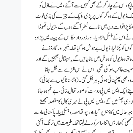
 لپکا،اس کے چار گرگے بھی کہیں سے آگئے،میں نے ماڈل کو
ڈ ہاؤس کک ڈیول کے دو گرگوں پر پڑی ،ایک کے جبڑے کی ہڈی ٹوٹ
ر مکا پڑا تو اسے دن میں تارے نظر آگئے ہوں گے،ڈیول تھوڑا
اس کے پسٹل اڑا دیا ۔اور زور دار مکا اس کے پیٹ میں پڑا وہ
 کو پکڑ لیا،ڈیول بے ہوش ہو گیا تھا۔منیجر اور گارڈز نے
ھا وہ ڈیول کو ہوش میں لانا چاہیں گے یا ہسپتال بھیجیں گے اور
دوست سمیت غائب ہوگئی تھی۔اس نے اس لفڑے سے نکل جانا
 بھی پھنپھناتی ہوئی باہر نکل گئی۔(اتنا سناٹا کیوں ہے بھائی)
نے ایک ایس ایس پی دوست کو صورتحال بتائی،بے غم ہوجاؤ
د ہی پھنسیں گے،ایس ایس پی نے میری کال کا مقصد سمجھتے
حال میں کاؤنٹر پر گیا،اور چوتھا حصہ وہسکی پیا۔پاکستانی عادت
ی کبھار بس اتنا سا سرُور لے لیتا تھا۔طبیعت میں ترنگ آگئی