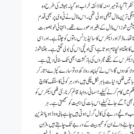
ا نظر آگیا،تو میرا منہ کا ذائقہ خراب ہوگیا۔ہمیشہ کی طرح وہ
 مہنگی ترین ماڈل بیٹھی ہوئی تھی۔ اس ماڈل نے ٹی وی پر بھی قدم
فیشن شوز اس ماڈل کے بغیر ادھورے تھے۔انتہائی خوبصورت
 تھا۔ ماڈلز اور ایکٹرس کا سائیڈ بزنس راتوں کوچلتا ہے ۔اور اسی
نا اونچا نام ہوتا ہے اتنی اونچی ا س کی بولی لگتی ہے ۔ جتنا شوز
ی ایکٹرس کے ننگے مجروں کی بازگشت ابھی تک سنائی دیتی ہے۔
و لاکھ دوں گا،ا س نے کہا پندرہ لاکھ دو تو سارے کپڑے اتار کر
 فلمی دنیا سے باہر نکل چکی ہیں،اور ہر کوئی کاسٹنگ کاؤچ
کام کرنے کیلیے جسمانی روابط قائم کرنا،نئی فلمی ایکٹرس کو
ٹرس بھی آگے جانے کیلیے اس بات کی اہمیت کو سمجھتی ہے۔ ہر
ونچے درجے کی کال گرل ہوتی ہیں چاہے ہالی ووڈ ہو یا انڈین
کے چاہنے والے ان کو محبوبیت کے درجے تک چاہتے ہیں،(اِن