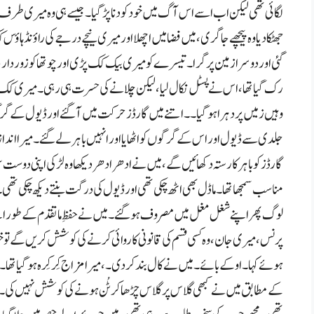
لگائی تھی لیکن اب اسے اس آگ میں خود کودنا پڑگیا۔جیسے ہی وہ میری طرف
جھٹکا دیا وہ پیچھے جا گری،میں فضا میں اچھلا اور میری نیچے درجے کی راؤن
گئی اور دوسرا زمین پر گرا۔تیسرے کو میری بیک کک پڑی اور چوتھا کو زور دا
رک گیا تھا ،اس نے پسٹل نکال لیا،لیکن چلانے کی حسرت ہی رہی ۔میری کک نے
وہیں زمیں پر دہرا ہوگیا۔۔اتنے میں گارڈز حرکت میں آگئے اور ڈیول کے گرگوں
جلدی سے ڈیول اور اس کے گرگوں کو اٹھایا اور انہیں باہر لے گئے ۔میرا اندازہ ت
گارڈز کو باہر کا رستہ دکھائیں گے،میں نے ادھر ادھر دیکھا وہ لڑکی اپنی 
مناسب سمجھا تھا۔ ماڈل بھی اٹھ چکی تھی اور ڈیول کی درگت بنتے دیکھ چکی تھی ۔وہ
لوگ پھر اپنے شغل مغل میں مصروف ہوگئے۔میں نے حفظِ ماتقدم کے طور اپ
پرنس،میری جان،وہ کسی قسم کی قانونی کاروائی کرنے کی کوشش کریں گےتو خو
ہوئے کہا۔اوکے بائے۔میں نے کال بند کر دی۔،میرا مزاج کِر کِرہ ہوگیا تھا۔بہر
کے مطابق میں نے کبھی گلاس پر گلاس چڑھا کر ٹُن ہونے کی کوشش نہیں کی۔کبھ