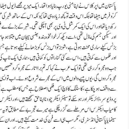
پاکستان میں اپر کلاس نے اپنا مِنی یورپ بنایا ہوا تھا۔ایک میز پر مجھے ڈیول بیٹھ
کرّوفر میں بیٹھا تھا بلکہ اس وقت تو کچھ زیادہ ہی تھا کیونکہ اس کے ساتھ شہر کی
رکھ دیا تھا اور اس کی ایک کمرشل ٹی وی پر بھی آچکی تھی۔شہر کے بڑۓ ے
اور سیکسی جسم کی ماڈل تھی،اسے دیکھ کرخوامخوہ بندہ جنسی ہیجان میں مبتلا ہوجاتا
بزنس کیلے ساری محنت ہوتی ہے،شو بز تو اس بزنس کو بڑھانے کیلیے ہوتا ہے جس کا جت
اور فلموں سے کماتی ہیں،اس سے کئی گنا راتوں کو کماتی ہیں،ہماری ایک ٹاپ ک
جب وہ مجرہ کر رہی تھی تو ایک عرب نے کہا کہ تم برا اتار کے مجرہ کرو تمھیں د
مجرہ کردوں گی،یوں پیسے والوں میں اس کے مجرے شروع ہوئے۔اب تو ایسی باتیں
سے واقف ہوچکا ہے،کاسٹنگ کاؤچ ایک فلمی اصطلاح ہے جس کا مطلب ہے فلم میں 
پروڈیوسر ،ڈائریکٹر اور ہوسکے تو سینئر ایکٹر چودنا اپنا حق سمجھتے ہیں،اور ایک
کامیاب ایکٹرس ا س مر حلے سے گزر چکی ہے میرے تجربے کے مطابق تو یہ سب ا
سینما یا پاکستانی انڈسٹری ،مگر سب ہی اسے فن کی خدمت کہتے ہیں۔ اور ان 