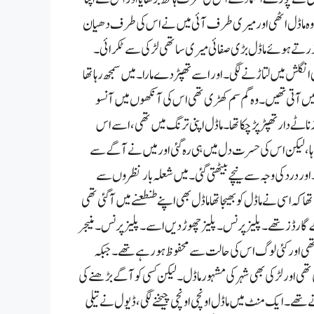
 سے وہ ماڈل اٹھی اورمیری طرف آئی میں نے اس کی طرف دھیان
زرتے ہوئے ماڈل بڑ ی صفائی میری ساتھی لڑکی سے ٹکرائی ۔
ہی انگلش میں لتاڑنے لگی۔اور اسے تھپڑ دے مارا۔میں سمجھ رہا تھا
 نہیں آتی تھیں۔وہ گم سم کھڑی تھی اس کی آنکھو ں میں آنسو
ٹے دار تھپڑ پڑ چکا تھا۔ ماڈل اپنی ترنگ میں تھی ،اسے اس
چاہا ،لیکن اس کی حسرت دل میں ہی رہ گئی اور میں نے آگے سے
ی۔اور درد کی وجہ سے نیچے بیٹھتی گئی۔ میں شعلہ بار نظروں سے
ہ اسی نے ماڈل کو بھیجا تھاماڈل بھی اپنے طنطعنے میں آگئی تھی
ب کے گارڈ زتھے۔پلیز پرنس۔پلیز چھوڑ دیں اسے۔پلیز پرنس۔ منیجر
وچکی تھی اور کئی لوگ اس کی حالت سے محفوظ ہو رہے تھے۔جبکہ
ی اور لڑکی بھی شہر کی مشہور ماڈل۔لیکن کسی کوآگے بڑھنے کی
تھے۔ ایک منٹ میں ماڈل اونچی اونچی چیخنے لگی ،ڈیول نے تیلی