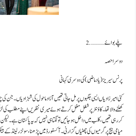
دوسرا حصہ
پرنس سیریز(یاد ماضی) کی دوسری کہانی
کئی امیر زادیاں ایسی جگہوں پر مل جاتی تھیں آزا د ماحول کی شہزادیاں ۔ جن کی 
کھلنے والا تھا۔ کاؤنٹرپر شغل مغل کرتے ہوئے میری نظریں اپنے مطلب کی لڑ
کر رہی تھیں،کلب میں داخل ہوجائیں تو لگتا ہی نہیں کہ یہ پاکستان ہے۔لیکن 
میامی بیج پر گرمیوں کی چھٹیاں گزارنی۔آکسفورڈ میں پڑھنا،سوٹزرلینڈ کے بین