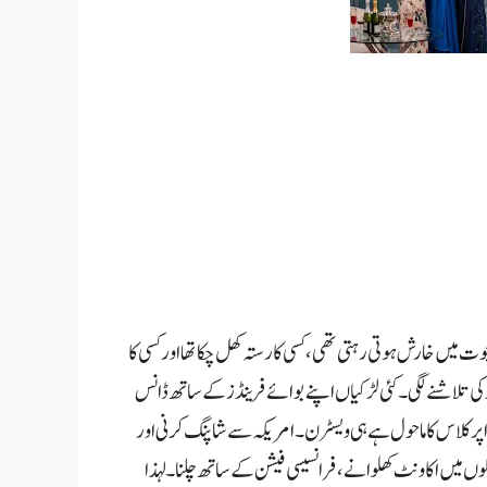
چوت میں خارش ہوتی رہتی تھی،کسی کا رستہ کھل چکا تھا اور کسی کا
کی تلاشنے لگی۔کئی لڑکیاں اپنے بوائے فرینڈز کے ساتھ ڈانس
اپر کلاس کا ماحول ہے ہی ویسٹرن ۔امریکہ سے شاپنگ کرنی اور
کوں میں اکاونٹ کھلوانے،فرانسیسی فیشن کے ساتھ چلنا۔ لہذا