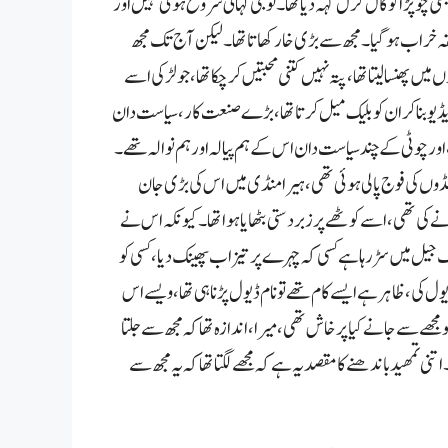
چوپڑا کو کال گرل کہہ دیا تھا۔لو جی کہانی شروع ہوئی نہیں اور
 ذائقہ خراب ہوگیا۔مجھ سے بڑی خار کھاتا تھا ۔لیکن آج تک مجھ
ھنسا لیتا تھا ،پتہ نہیں کتنی محبتیں کر چکا تھا ، جو لڑکی اسے
ویڈیو بنا کر ان کو بلیک میل کرتا تھا،بڑے صنعت کار،سیاست دان
ور چوٹی کے چند سیاست دان اس کے ہم پیالہ اور ہم نوالہ تھے۔
،غنڈوں کی فوج پالی ہوئی تھی،ہیرا منڈی میں اس کی بڑی جان
ے کی تھی،اسے کوٹھے پر زبردستی بٹھایا ہواتھا۔کیونکہ اس نے
 ایک جیل میں سڑ رہا ہے کسی کہ چہرے پر تیزاب پھینک دیا ،کسی کو
ل کی،ظاہر ہے ایسے کام تھے تو نا م ڈیول پڑنا ہی تھا،ویسے اس
کو مجھے سے جانے کیا پرخاش تھی، میرا ،ا ندازہ تھا کہ مجھ سے جلتا
نی تمھید باندھنے کا مقصد یہ ہے کہ مجھے لگتا تھا کہ یہ مجھ سے