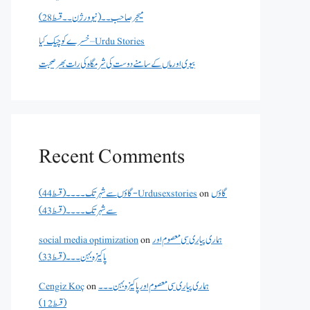
میجر صاحب۔۔( نیو ورژن ۔۔قسط 28)
خسرے کو چیک کیا – Urdu Stories
بیوی اور ماں کے سامنے دوست کی شرمگاہ کی رات بھر صحبت
Recent Comments
گاؤں
on
گاؤں سے شہر تک۔۔۔۔(قسط 44) - Urdusexstories
سے شہر تک۔۔۔۔(قسط 43)
ہماری پیاری سی معصوم اور
on
social media optimization
پاکیزہ بہن۔۔۔(قسط33)
ہماری پیاری سی معصوم اور پاکیزہ بہن۔۔۔
on
Cengiz Koç
(قسط12)