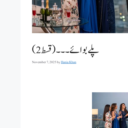
پلے بوائے ۔۔۔(قسط 2)
November 7, 2025
by
Hania Khan