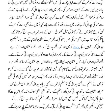
ایک رات کو عمر کے لن سے اپنی چوت کی سیل کھلوائی مجھے درد تو بلکل نہیں ھوا۔ پر بیڈ کی
چادر میری چوت کے خون سے بھر گئی۔ پھر میں اور عمر روز چدائی کرتے۔ ایک بار مما کے
روم گئی تو مما اسلم کے لن کو اپنی گانڈ میں لے کر چدائی کروا رھی تھی اور اسلم بڑی اسپیڈ
سے مما کی چدائی کر رہا تھا۔ میں نے دیکھا تو مجھ سے رہا نہ گیا تو میں نے بھی رات کو عمر کے
لن کو اپنی گانڈ میں لےکر گانڈ کی سیل کھلوائی۔ اس کے بعد عمر جب چدائی کرتا تو مجھے
پاگل کر دیتا اب میں بھی مما کی طرح ھو گئی۔ پھر عمر نے عثمان کو بتایا کے میں اور تسکین
چدائی کرتے ہیں۔ پھر
رات
کو میں اور عمر نگے چدائی کر رھے تھے تو عثمان اندر آیا اپنے
کپڑے اتار کر میری چدائی کرنے لگا۔ پھر ساری رات دونوں میری چدائی کرتے رھے۔
مجھے تو بہت مزہ آیا۔ لیکن عثمان جلدی فارغ ھو جاتا تھا اس لیئے عثمان کے ساتھ مجھے مزہ
نہیں آتا تھا۔ پر عمر تو فارغ ھونے کا نام بھی نہیں لیتا تھا۔ اور عمر چدائی بھی زبردست کرتا
تھا۔ اسلیئے مجھے عمر کے ساتھ بہت زیادہ مزہ آتا تھا۔ پھر ایک مرتبہ مما کہیں گئی ھوئی تھی
تو میں نے اسلم سے بھی چدائی کی تو اسلم تو عمر سے بھی زیادہ چدائی کرتا۔ اسی طرح میں
عمر اور عثمان کے ساتھ چدائی کرتی اور اسلم کے ساتھ کبھی کبھی موقعہ ملتا۔ پھر اس بات کا
مماپاپا کو پتا چل گیا لیکن ہمیں منع نہیں کیا۔ صرف مجھے اسلم کے ساتھ چدائی کرنے کو
منع کیا۔ لیکن میں پھر بھی اسلم سے چدائی کر لیتی۔ پھر ایک بار ایسا ھوا کے پاپا بمار پڑ گئے۔