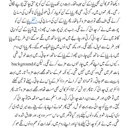
دیکھا تو عمر کا لن بھی پاپا کے لن جیسا تھا۔ بہت دیر تک پاپا کے لن کو چومتی چاٹتی چوپے لگاتی
رھی۔ پھر مموں میں رگڑتی رھی پھر پاپا کے لن کو پیار کرتی ھوئی پاپا کی ٹانگوں کی مساج
کرنے لگی اف مجھے تو بہت مزہ آرہا تھا۔ پھر پاپا کے لن کی مساج کی۔
اٹھکر
پاپا کے لن کو
چوت میں لےکر چدائی کرنے لگی۔ جب میری چوت رس چھوڑ دیتی تو پاپا کے لن کو اپنی
گانڈ میں لےکر چدائی کرتی اور چار بجے میں اور پاپا ساتھ میں نگے سو گئے اسی طرح میں پاپا
کا ہر طرح سے خیال رکھنے لگی۔ اور کچھ ھی دنوں میں پاپا ٹھیک ھو گئے۔ پھر پاپا اسی روم
میں رہا۔ پاپا کے ساتھ تین چار دن چھوڑ کے پاپا کے ساتھ سو جاتی۔ میں بہت خوش تھی
background۔ کیوں کے میں اپنے گھر میں چار لنوں سے مزے کرنے لگی۔ لیکن جو
بات عمر میں تھی وہ کسی میں نہیں تھی۔ کیونکہ عمر کے ساتھ مجھے بہت مزہ آتا۔ میں بہت
بار پیٹ سے ھو جاتی۔ تو مما ابوشن کرانے مرد ڈاکٹر کے پاس لے جاتی۔ پہلے تو تین گھنٹے
ڈاکٹر میری چدائی کرتا پھر ابوشن کرتا ڈاکٹر کا لن بھی مست تھا اور مجھے بہت مزہ آتا۔ پھر
میں تو عثمان اور عمر سے دن رات چدائی کرتی۔ اور اسلم سے جب موقعہ ملتا تو چدائی کر
لیتی۔ اور پاپا کو چدائی سے بہت خوش رکھتی پھر مما نے اپنے یار کے بیٹے سے میری شادی کر
دی ایک بار شوہر کچھ دنوں کیلئے باہر گیا تو گھر میں ساس سسر دو دیور اور طلاق شدہ نند
تھی۔ میں نے عمر کو چدائی کیلئے بلا لیا اور اپنے روم میں رکھا رات کو ھم دونوں نگے ھوکر