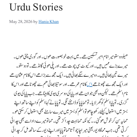
Urdu Stories
May 28, 2026
by
Hania Khan
ھیلو دوستو میرا نام امبر تسکین ھے۔ میں بہت خوبصورت ھوں۔ اور گوری چٹی ھوں۔
میرے بڑے ممیں ہیں۔ اور کیوٹ سی چوت ھے۔ اور پلی ھوئی گانڈ ھے۔ تو دوستو۔
میرے تین بھائی ہیں۔ دو میرے سگے بھائی ہیں۔ ایک مجھ سے بڑا ھے اس کا نام عثمان ھے
اور ایک مجھ سے چھوٹا ھے
اس
کا نام عمر ھے۔ اور سوتیلا بھائی ھم سے چھوٹا ھے اور اس کا
نام اسلم ھے۔ لیکن وہ بھی جوان ھے اور پاپا کی دوسری بیوی کا بیٹا ھے۔ جب پاپا کی بیوی
گزری۔ تو پاپا اسلم کو گھر لایا۔ تو مما پاپا کو ڈانٹنے لگی۔ تو پاپا نے کہا اسلم کو اپنے ساتھ اپنے
بستر میں استعمال کیلئے رکھو چاھو تو اسلم کو بستر میں میرے سامنے بھی استعمال کر سکتی ھو۔
مما یہ سن کر خوش ھو گئی۔۔ کیونکہ مما بہت چداکڑ تھی۔ مما تو میرے دادا سے بھی چدائی
کرتی تھی۔ جب مما کا دیور یعنی میرا چاچو آتا مما تو پاپا اور اپنے دیور کے ساتھ مل کر چدائی