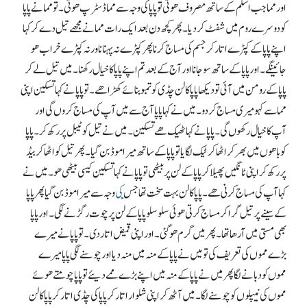
اور مما جب اسلم کے ساتھ مصروف ھوتی تو پاپا کی وجہ سے مما ڈسٹرپ ھوتی۔ تو مما نے پاپا
کو دوسرے روم میں شفٹ کر دیا۔ پھر کچھ دن بعد ایک رات مما نے مجھے تیل دے کر کہا
اپنے پاپا کے کپڑے اتار کر جسم کی مساج کرنا پھر کپڑے نہ پہنانا ورنہ کپڑے خراب ھو
جائینگے۔ اور پاپا کے ساتھ سو جانا اور آج کے بعد تم اپنے پاپا کا خیال رکھنا۔ میں تیل لےکر
پاپا کے رومن میں آئی تو دیکھا پاپا کا لن چڈی کو تمبو بنائے کھڑا ھے۔ تو پاپا نے کہا تسکین اپنی
مما سے کہو میری مساج کر دو۔ میں نے کہا پاپا آج سے میں آپ کی مساج کروں گی اور
آپ کا خیال رکھوں گی۔ پاپا نے کہا ٹھیک ھے تسکین۔ میں نے تیل کو ٹیبل پر رکھ کر۔ پاپا
کو باھوں میں بھر کر اٹھاکر ٹیک لگایا تو پاپا کے ساتھ میرا موڈ بن گیا۔ پھر تیل کو اٹھا کر بیڈ
پر رکھ کر اپنی ٹانگیں پھیلا کر پاپا کے لن پر بیٹھی تو پاپا نے کہا تسکین کیسی بیٹھی ھو۔ میں نے
کہا آپ کی مساج کرنی ھے۔ پاپا کا لن بہت سخت تھا جس
کی
وجہ سے میرا موڈ بن گیا پھر پاپا
کے سینے پر تیل گرا کر مساج کرتی ھوئی سلوسلو پاپا کے لن پر چوت رگڑنے لگی۔ اور پاپا
بھی مستی میں آرھا تھا۔ پھر میں گرم ھو گئی۔ اور اپنی قمیض اتار دی۔ تو پاپا نے میرے
بڑے مموں کی تعریف کی تو میں نے پاپا کے منہ میں منہ دیا اور چوسنے لگی پاپا میرے
مموں کو دبانے لگا پھر میں نے پاپا کے منہ میں اپنے بڑے ممے دیئے تو پاپا چومتے ھوئے
مموں کی نیپلوں کو چوسنے لگا۔ میں آٹھ کر اپنی شلوار اتار کر پاپا کی چڈی اتار کر پاپا کا لن