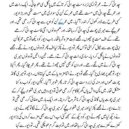
چدائی کرتے۔ عمر تو ایسی زبردست چدائی کرتا کے میں پاگل سی ھو جاتی۔ ایک رات میں
اور عمر نگے چدائی میں مست تھے میں عمر کے لن کی سواری میں مست تھی اور بڑا دیور
کسی طرح سے ڈور کھول کر اندر آگیا۔ میں عمر
کے
لن کو اوپر سے چدائی کر رھی تھی۔ اور
عمر نیچے سے میری چوت کی چدائی کر رہا تھا۔ اور ھم دونوں اتنی فاسٹ چدائی کر رھے
تھے۔ کے اف مت پوچھوں۔ مجھے بہت مزہ آرہا تھا۔ جب دیور کو دیکھا تو میں عمر کا لن
اپنی چوت سے نکال کر ہٹی تو بس پھر تو دیور نے پکڑ لیا اف پھر تو دونوں چودنے لگے۔ مجھے
تو دونوں نے پاگل کر دیا۔ ساری رات چدائی کرتے رھے۔ تین راتیں تو دونوں میری
چدائی کرنے میں لگے رھے۔ اور دن کو بھی نہیں چھوڑتے تھے۔ پھر عمر چلا گیا۔ پھر اکیلا
دیور تو مجھ پر بھاری پڑ گیا۔ مجھے تو دیور نے اتنا مزہ دیا کے میں کیا بتاؤں۔ دیور تو میری گانڈ
چوت مموں اور منہ کی زبردست چدائی کرتا۔ پھر شوہر آگیا۔ لیکن دیور کو اب روکنا
مشکل تھا۔ میں کچن واش یاں گھر کا کام کر رھی ھوتی تو دیور وہیں میری شلوار نیچے کرکے
میری چوت یاں گانڈ کی چدائی کرنا شروع کر دیتا۔ اور ایک بار میں صفائی کر رھی تھی تو
بڑے دیور نے مجھے پکڑ لیا اور میری شلوار نیچے کر میری چدائی کرنے لگا تو چھوٹے دیور
نے دیکھ لیا میں چھوٹے دیور کو دیکھ کے سمجھ گئی اب اس سے بھی مزے کروں گی بڑا دیور
کھڑے کھڑے میری چدائی کر رہا تھا اورمیں تو بہت گرم ھو چکی تھی۔ تو دیور سے کہا