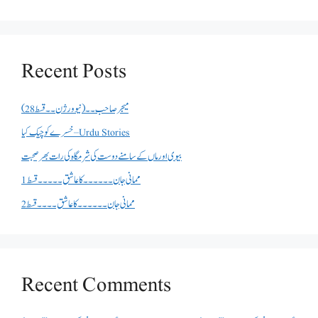
Recent Posts
میجر صاحب۔۔( نیو ورژن ۔۔قسط 28)
خسرے کو چیک کیا – Urdu Stories
بیوی اور ماں کے سامنے دوست کی شرمگاہ کی رات بھر صحبت
ممانی جان ۔۔۔۔۔۔کا عاشق ۔۔۔۔۔قسط 1
ممانی جان ۔۔۔۔۔۔کا عاشق ۔۔۔۔قسط 2
Recent Comments