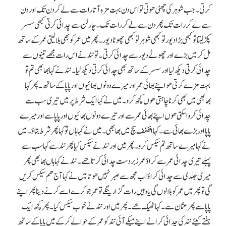
کرتی۔ جب شوہر کی چھٹی ھوتی تو اس دن بہت مزہ آتا رات سے لےکر دن تک اور دن
سے لےکر رات تک پھر دن سے لےکر رات تک۔ چار لن سے چدائی کرتی کبھی سسر
پکڑ لیتا تو کبھی بڑا دیور تو کبھی شوہر تو کبھی چھوٹا دیور۔ پھر میں عمر کو بھی بلا لیتی عمر کے ساتھ
مل کر میں بڑے اور چھوٹے دیور سے چدائی کرتی۔ تو نند نے اس رات مجھے تینوں سے
چدائی کرتی دیکھ لیا اور سسر کے ساتھ بھی چدائی کرتی دیکھ لیا۔ نند نے کہا بھابھی تم تو
بہت مزے کرتی ھو اپنے بھائی عمر اور میرے دونوں بھائیوں اور پاپا کے ساتھ۔ پھر کہا
بھابھی میں بھی کرنا چاہتی ھوں کچھ کرو۔ میں نے کہا ایک شرط پر میں تیری سب سے
چدائی کر وا سکتی ھوں اپنے بھائی عمر سے اور تیرے دونوں بھائیوں اور پاپا سے اور میرے
پاپا اور بڑے بھائی سے ۔ کہا افففف سچ میں بھابھی۔ میں نے کہا ہاں تو کہا پھر شرط بتاؤ۔ میں
نے کہا میرے ساتھ تم سیکس کرو۔ پھر میں اور نند نے سیکس کیا پھر نند سے کہا سب سے
پہلے تیری چدائی عمر سے کراؤ عمر زبردست چدائی کرتا ھے۔ نند نے کہا ہاں بھابھی پھر
میری جلدی سے چدائی کراؤ اب مجھ سے صبر نہیں ھوتا میں نے کہا آج ھم سیکس کریں
گی تو پھر میں عمر کو بلا لوں گی یا وہیں رات گزارینگے تو عمر جو کرے اسے کرنے دینا پھر اپنے
پاپا سے پھر عثمان سے۔ کہا ٹھیک ھے۔ پھر میں اور نند نے خوب سیکس کیا۔ پھر کچھ ایک
ہفتے کیئے نند کی چدائی کرانے اپنے میکے آئی نند کو عمر کے حوالے کر کے میں پاپا کے ساتھ