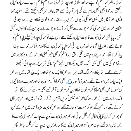
کرتی۔ پھر مما اسلم کو اپنے ساتھ سلاتی اور چدائی کرتی اور اسلم کا ھم سب سے زیادہ خیال
رکھتی اور مما کبھی کبھی روم سے نگی باہر آ جاتی جسے عثمان اور عمر بھی دیکھتے تھے۔ سوچو مما
ایسی ھے تو پھر میں کیسی ھونگی۔ کیوں کے میرے اندر مما کا خون تھا اور میرے دو بھائی
عثمان عمر اور میں مما کی گرم چوت سے نکل کر آئے وہ چوت جسے ہر لن لینے کا شوق رکھتی
تھی۔ پاپا بھی مما کی چُوت کا بہت خیال رکھتے تھے اس لیئے تو مما کی چدائی کیلئے پاپا اسلم کو
لائے تھے۔ اور پاپا بھی ساتھ میں چدائی کرتا پاپا مما کی چوت کا غلام تھا اور مما سے بہت
پیار کرتا تھا۔ مما اپنے روم میں ننگی رہتی اور اسلم کو بھی نگا رکھتی اور مما کے روم کا ڈور میں
نے زندگی میں کبھی بھی لاک نہیں دیکھا اس لیئے ھم مما کی شروع سے چدائی دیکھتے
آرھے تھے۔ عثمان کا روم الگ تھا۔ میرا اور عمر کا ایک روم تھا اور ایک بیڈ تھا۔ میں اور عمر
ایک چادر میں سوتے تھے۔ میری نسوں
میں
بھی مما کا گرم خون تھا اور میرے دو بھائیوں
کی نسوں میں بھی مما کا گرم خون تھا اور یہ گرم خون آخر مجھے بھی مست کرنے لگا۔ تو
ایک رات میں نے عمر سے کہا عمر ھم سیکس کریں تو عمر نے کرنے کو کہا میں اور عمر چمہ چٹی
کرنے لگے اور ھم نگے ھوکر مست ھو جاتے مجھے اور عمر کو بہت مزہ آتا۔ میں عمر کے لن
کو چوس کر لن کا پانی نکال کر نگل جاتی اور عمر میری چوت کو چاٹ چاٹ کر میری چُوت کا
رس نکال دیتا مجھے بہت مزہ آتا اور میری چُوت کا سارا رس چاٹ چاٹ کر نگل جاتا۔ پھر