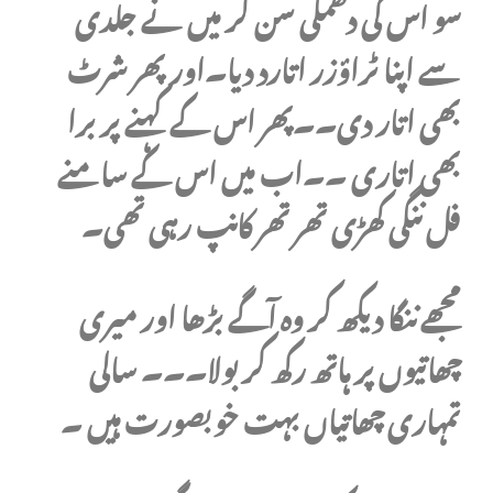
سو اس کی دھمکی سن کر میں نے جلدی
سے اپنا ٹراؤزر اتارد دیا۔اور پھر شرٹ
بھی اتار دی۔۔پھر اس کے کہنے پر برا
بھی اتاری ۔۔اب میں اس کے سامنے
فل ننگی کھڑی تھر تھر کانپ رہی تھی۔
مجھے ننگا دیکھ کر وہ آگے بڑھا اور میری
چھاتیوں پر ہاتھ رکھ کر بولا۔۔۔ سالی
تمہاری چھاتیاں بہت خوبصورت ہیں ۔