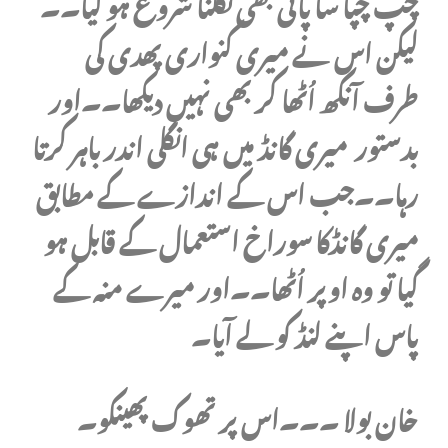
چپ چپا سا پانی بھی نکلنا شروع ہو گیا۔۔
لیکن اس نے میری کنواری پھدی کی
طرف آنکھ اُٹھا کر بھی نہیں دیکھا۔۔اور
بدستور میری گانڈ میں ہی انگلی اندر باہر کرتا
رہا۔۔جب اس کے اندازے کے مطابق
میری گانڈکا سوراخ استعمال کے قابل ہو
گیا تو وہ اوپر اُٹھا۔۔اور میرے منہ کے
پاس اپنے لنڈ کو لے آیا۔
خان بولا ۔۔۔اس پر تھوک پھینکو۔