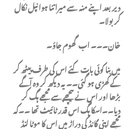
دیر بعد اپنے منہ سے میرا تنا ہوا نپل نکال
کر بولا۔
خان۔۔۔ اب گھوم جاؤ۔
میں بنا کوئی بات کئے اس کی طرف پیٹھ کر
کے کھڑی ہو گئی۔۔ یہ دیکھ کر وہ آگے
بڑھا اور اس نے پیچھے سے مجھے ہگ کر
دیا۔۔اسکا ہگ اس قدر ٹائیٹ تھا ۔۔کہ
مجھے اپنی گانڈ کی دراڑ میں اس کا موٹا لنڈ