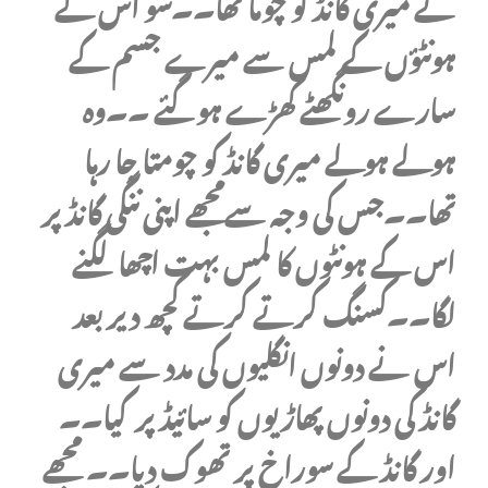
نے میری گانڈ کو چوما تھا۔۔سو اس کے
ہونٹؤں کے لمس سے میرے جسم کے
سارے رونگھٹے کھڑے ہوگئے ۔۔وہ
ہولے ہولے میری گانڈ کو چومتا جا رہا
تھا۔۔جس کی وجہ سےمجھے اپنی ننگی گانڈ پر
اس کے ہونٹوں کا لمس بہت اچھا لگنے
لگا۔۔کسنگ کرتے کرتے کچھ دیر بعد
اس نے دونوں انگلیوں کی مدد سے میری
گانڈ کی دونوں پھاڑیوں کو سائیڈ پر کیا۔۔
اور گانڈ کے سوراخ پر تھوک دیا۔۔ مجھے