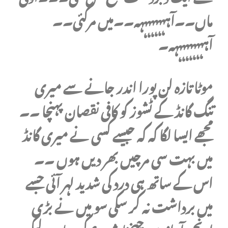
ماں۔۔آہہہہہہہہہ۔۔میں مرگئی۔۔
آہہہہہہہہہہ۔
موٹا تازہ لن پورا اندر جانے سے میری
تنگ گانڈ کے ٹشوز کو کافی نقصان پہنچا ۔۔
مجھے ایسا لگا کہ کہ جیسے کسی نے میری گانڈ
میں بہت سی مرچیں بھر دیں ہوں ۔۔
اس کے ساتھ ہی درد کی شدید لہر آئی جسے
میں برداشت نہ کر سکی سو میں نے بڑی