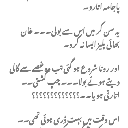
پاجامہ اتارو۔
یہ سن کر میں اس سے بولی۔۔۔ خان
بھائی پلیز ایسا نہ کرو۔
اور رونا شروع ہو گئی تب وہ غصے سے گالی
دیتے ہوئے بولا۔۔۔ چپ گشتی۔۔
اتارتی ہو یا۔۔؟؟؟؟؟؟؟؟؟؟؟؟؟
اس وقت میں بہت ڈری ہوئی تھی۔۔