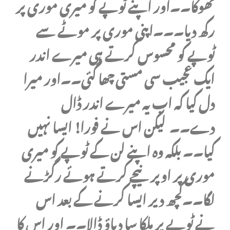
تھوکا۔۔اور اپنے ٹوپے کو میری موری پر
رکھ دیا۔۔۔اپنی موری پر موٹے سے
ٹوپے کو محسوس کرتے ہی میرے اندر
ایک عجیب سی مستی چھا گئی۔۔اور میرا
دل کیا کہ اب یہ میرے اندر ڈال
دے۔
۔
لیکن اس نے فورا! ایسا نہیں
کیا۔۔ بلکہ وہ اپنے لن کے ٹوپے کو میری
موری پر اوپر نیچے کرتے ہوئے رگڑنے
لگا۔۔کچھ دیر ایسا کرنے کے بعد اس
نے ٹوپے پر ہلکا سا دباؤ ڈالا۔۔ اور اس کا