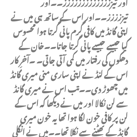
اور تیزززززززززززززز۔۔اور
تیززززز۔۔اور اس کے ساتھ ہی میں نے
اپنی گانڈ میں کافی گرم پانی گرتا ہوا محسوس
کیا جیسے جیسے پانی گرتا جاتا۔۔خان کے
دھکوں کی رفتار میں کمی آتی جاتی۔ ۔آخرِ کار
اس کے لنڈ نے اپنی ساری منی میری گانڈ
میں چھوڑ دی۔۔تب اس نے میری گانڈ
سے لن نکالا اور میں نے دیکھا کہ اس کے
لن پر کافی خون لگا ہوا تھا یہ خون میری
گانڈ کے پھٹنے سے نکلا تھا۔۔میں نے انگلی