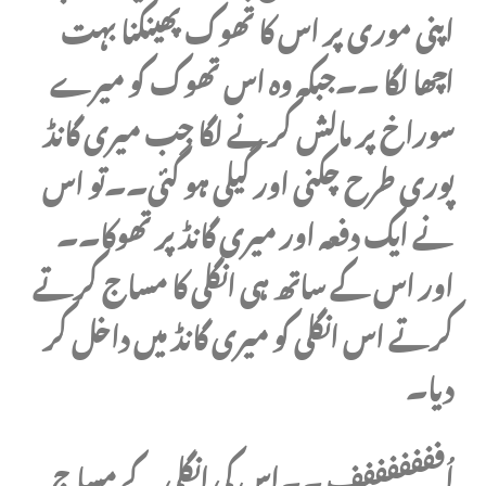
اپنی موری پر اس کا تھوک پھینکنا بہت
اچھا لگا ۔۔جبکہ وہ اس تھوک کو میرے
سوراخ پر مالش کرنے لگا جب میری گانڈ
پوری طرح چکنی اور گیلی ہو گئی۔۔تو اس
نے ایک دفعہ اور میری گانڈ پر تھوکا۔۔
اور اس کے ساتھ ہی انگلی کا مساج کرتے
کرتے اس انگلی کو میری گانڈ میں داخل کر
دیا۔
اُفففففففف ۔۔اس کی انگلی کے مساج