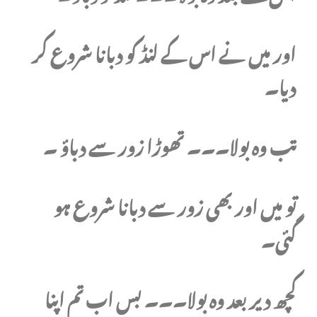
اور میں نے اس کے لنڈ کو دبانا شروع کر
دیا۔
تب وہ بولا۔۔۔ تھوڑا زور سے دباؤ ۔
تو میں اور بھی زور سے دبانا شروع ہو
گئی۔
کچھ دیر بعد وہ بولا۔۔۔ بس اب تم اپنا