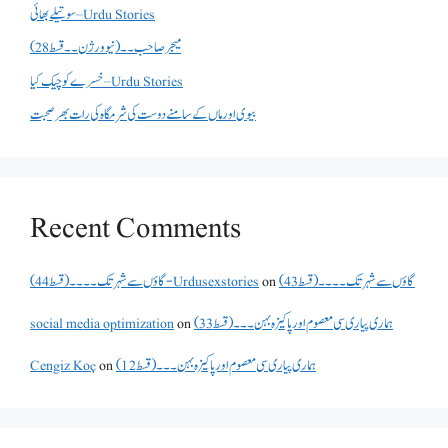
سوتیلے بھائی – Urdu Stories
میجر صاحب۔۔( نیو ورژن ۔۔قسط 28)
خسرے کو چیک کیا – Urdu Stories
بیوی اور ماں کے سامنے دوست کی شرمگاہ کی رات بھر صحبت
Recent Comments
گاؤں سے شہر تک۔۔۔۔(قسط 43)
on
گاؤں سے شہر تک۔۔۔۔(قسط 44) - Urdusexstories
ہماری پیاری سی معصوم اور پاکیزہ بہن۔۔۔(قسط33)
on
social media optimization
ہماری پیاری سی معصوم اور پاکیزہ بہن۔۔۔(قسط12)
on
Cengiz Koç