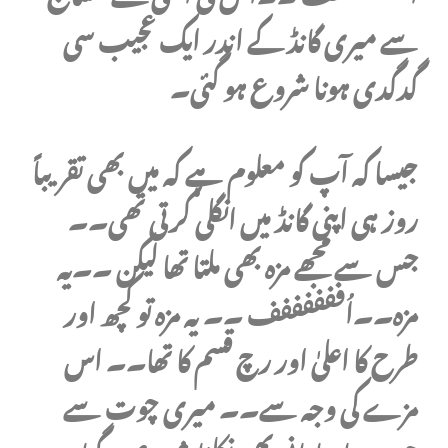
سے میری گانڈ کے اندر ایک عجیب سی
گدگدی ہونا شروع ہو گئی۔
جیسا کہ آپ کو معلوم ہے کہ میں بھی تقریباً
روز ہی اپنی گانڈ میں انگلی کرتی تھی۔۔
جس سے مجھے مزہ بھی ملتا تھا لیکن ۔۔یہ
مزہ۔۔اُففففففف ۔۔ یہ مزہ تو کچھ اور
طرح کا اعلیٰ اور رچ قسم کا تھا۔۔ اس
مزے کی وجہ سے۔۔ میری چوت سے