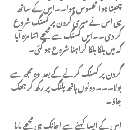
چھبتا ہوا محسوس ہوا۔۔اس کے ساتھ
ہی اس نے میری گردن پر کسنگ شروع
کر دی۔۔اس کسنگ سے مجھے اتنا مزہ آیا
کہ میں ہلکا ہلکا کراہنا شروع ہو گئی۔
گردن پر کسنگ کرنے کے بعد وہ مجھ سے
بولا۔۔۔ دونوں ہاتھ پلنگ پر رکھ کر جھک
جاؤ۔
اس کے ایسا کہنے سے اچانک ہی مجھے ماما