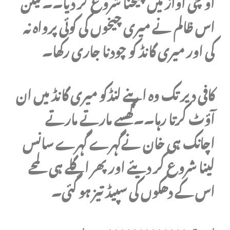
اونچی آواز میں چیخنا شروع کر دیا۔۔لیکن
اس ظالم نے میری چیخوں کی کوئی پرواہ نہ
کی اور میری گانڈ کو چودنا جاری رکھا۔
کافی دیر تک وہ اپنے لنڈکو میری گانڈ میں ان
آؤٹ کرتا رہا۔۔گھسے مارتے مارتے
اچانک ہی خان نےگہرے گہرے سانس
لینا شروع کر دیئے اور پھر اگلے ہی لمحے
اس کے دھکوں کی سپیڈ تیز ہو گئی۔