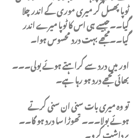
ٹوپا پھسل کر میری موری کے اندر چلا
گیا۔۔جیسے ہی اس کا ٹوپا میرے اندر
گیا۔۔مجھے بہت درد محسوس ہوا۔
اور میں درد سے کراہتے ہوئے بولی۔۔۔
بھائی مجھے درد ہو رہا ہے۔
تو وہ میری بات سنی ان سنی کرتے
ہوئے بولا۔۔۔ تھوڑا سا درد ہو گا۔۔
برداشت کرو۔