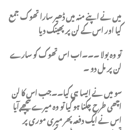
میں نے اپنے منہ میں ڈھیر سارا تھوک جمع
کیا اور اس کے لن پر پھینک دیا
تو وہ بولا ۔۔۔اب اس تھوک کو سارے
لن پر مل دو ۔
سو میں نے ایسا ہی کیا۔۔جب اس کا لن
اچھی طرح چکنا ہو گیا تو وہ میرے پیچھے آیا
اس نے ایک دفعہ پھر میری موری پر