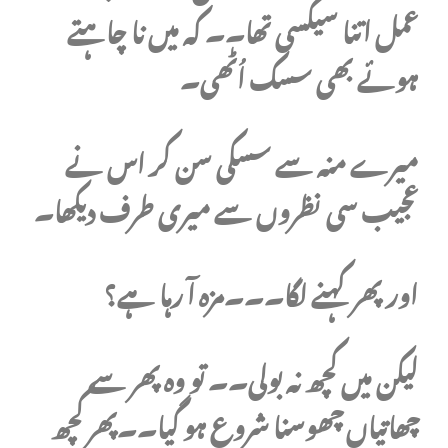
عمل اتنا سیکسی تھا۔۔ کہ میں نا چاہتے
ہوئے بھی سسک اُٹھی۔
میرے منہ سے سسکی سن کر اس نے
عجیب سی نظروں سے میری طرف دیکھا۔
اور پھر کہنے لگا۔۔۔مزہ آ رہا ہے؟
لیکن میں کچھ نہ بولی۔۔ تو وہ پھر سے
چھاتیاں چھوسنا شروع ہو گیا۔۔پھر کچھ