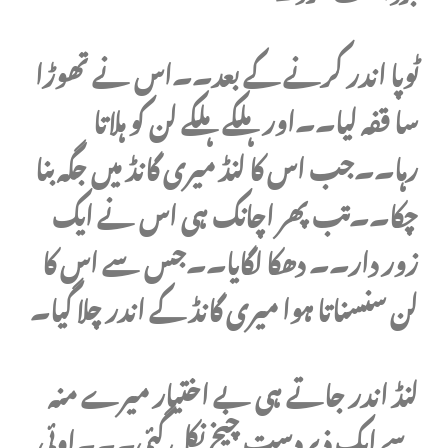
ٹوپا اندر کرنے کے بعد۔۔اس نے تھوڑا
سا قفہ لیا۔۔اور ہلکے ہلکے لن کو ہلاتا
رہا۔۔جب اس کا لنڈ میری گانڈ میں جگہ بنا
چکا۔۔تب پھر اچانک ہی اس نے ایک
زور دار۔۔ دھکا لگایا۔۔جس سے اس کا
لن سنسناتا ہوا میری گانڈ کے اندر چلا گیا۔
لنڈ اندر جاتے ہی بے اختیار میرے منہ
سے ایک ذبردست چیخ نکل گئی۔۔۔اوئی