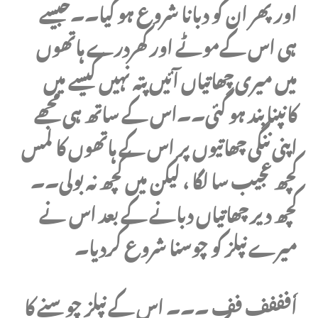
اور پھر ان کو دبانا شروع ہو گیا۔۔جیسے
ہی اس کےموٹے اور کھردرے ہاتھوں
میں میری چھاتیاں آئیں پتہ نہیں کیسے میں
کانپنا بند ہو گئی۔۔اس کے ساتھ ہی مجھے
اپنی ننگی چھاتیوں پر اس کے ہاتھوں کا لمس
کچھ عجیب سا لگا ، لیکن میں کچھ نہ بولی۔۔
کچھ دیر چھاتیاں دبانے کے بعد اس نے
میرے نپلز کو چوسنا شروع کردیا۔
اٗفففف فف ۔۔۔ اس کے نپلز چوسنے کا