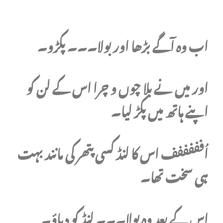
اب وہ آگے بڑھا اور بولا۔۔۔ پکڑو۔
اور میں نے بلا چوں و چرا اس کے لن کو
اپنے ہاتھ میں پکڑ لیا۔
اُفففففف اس کا لنڈ کسی پتھر کی مانند بہت
ہی سخت تھا۔
اس کے بعد وہ بولا۔۔۔ لنڈ کو دباؤ۔