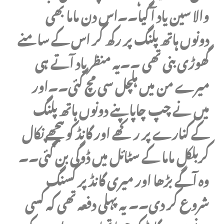
والا سین یاد آ گیا۔۔اس دن ماما بھی
دونوں ہاتھ پلنگ پر رکھ کر اس کے سامنے
گھوڑی بنی تھی ۔۔یہ منظر یاد آتے ہی
میرے من میں ہلچل سی مچ گئی۔۔اور
میں نے چپ چاپاپنے دونوں ہاتھ پلنگ
کے کنارے پر رکھے اور گانڈ کو پیچھے نکال
کربلکل ماما کے سٹائل میں ڈوگی بن گئی۔۔
وہ آگے بڑھا اور میری گانڈ پر کسنگ
شروع کر دی۔۔ یہ پہلی دفعہ تھی کہ کسی