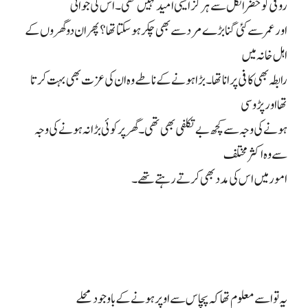
روفی کو خضر انکل سے ہرگز ایسی امید نہیں تھی۔ اس کی جوانی
اور عمر سے کئی گنا بڑے مرد سے بھی چکر ہو سکتا تھا؟ پھر ان دو گھروں کے
اہل خانہ میں
رابطہ بھی کافی پرانا تھا۔ بڑا ہونے کے ناطے وہ ان کی عزت بھی بہت کرتا
تھا اور پڑوسی
ہونے کی وجہ سے کچھ بے تکلفی بھی تھی۔ گھر پر کوئی بڑا نہ ہونے کی وجہ
سے وہ اکثر مختلف
امور میں اس کی مدد بھی کرتے رہتے تھے۔
یہ تو اسے معلوم تھا کہ پچاس سے اوپر ہونے کے باوجود محلے