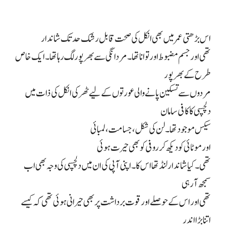
اس بڑھتی عمر میں بھی انکل کی صحت قابل رشک حد تک شاندار
تھی اور جسم مضبوط اور توانا تھا۔ مردانگی سے بھرپور لگ رہا تھا۔ ایک خاص
طرح کے بھرپور
مردوں سے تسکین پانے والی عورتوں کے لیے ٹھرکی انکل کی ذات میں
دلچسپی کا کافی سامان
سیکس موجود تھا۔ لن کی شکل، جسامت، لمبائی
اور موٹائی کو دیکھ کر روفی کو بھی حیرت ہوئی
تھی۔ کیا شاندار لنڈ تھا اس کا۔ اپنی آپی کی ان میں دلچسپی کی وجہ بھی اب
سمجھ آ رہی
تھی اور اس کے حوصلے اور قوت برداشت پر بھی حیرانی ہوئی تھی کہ کیسے
اتنا بڑا اندر