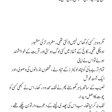
مگر وہ ہر کسی کو گھاس نہیں ڈالتی تھی۔ مغرور لڑکی مشہور
ہو چکی تھی۔ کالج کے آغاز میں کئی لوگ دوستی اور قربت کے خواہشمند
ہوئے تو اس نے اپنی
تمام تر بے باکی کو چند لو لیٹرز کے تبادلے، تحفوں نذرانوں کی وصولی، اور
ایک آدھ خوش
نصیب کے ساتھ باہر گھومنے پھرنے تک محدود رکھا۔ اس نے کبھی کسی کو
چوت کا اصل دیدار
تک نہ کرایا تھا۔ سب اس کی پھدی لینے کے دعوے دار تو بن چکے تھے،