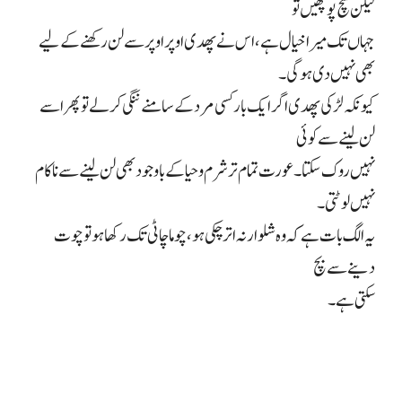
لیکن سچ پوچھیں تو
جہاں تک میرا خیال ہے، اس نے پھدی اوپر اوپر سے لن رکھنے کے لیے
بھی نہیں دی ہوگی۔
کیونکہ لڑکی پھدی اگر ایک بار کسی مرد کے سامنے ننگی کر لے تو پھر اسے
لن لینے سے کوئی
نہیں روک سکتا۔ عورت تمام تر شرم و حیا کے باوجود بھی لن لینے سے ناکام
نہیں لوٹتی۔
یہ الگ بات ہے کہ وہ شلوار نہ اتر چکی ہو، چوما چاٹی تک رکھا ہو تو چوت
دینے سے بچ
سکتی ہے۔