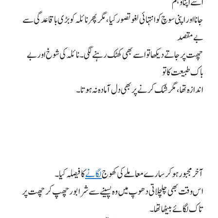
اسے اپنا وہم
جانا اور اپنی سوچ کو انتہائی لغو تصور کیا، مگر پھر نائلہ کو بڑی باقاعدگی سے
بے مقصد
چھت پر جاتے دیکھا تو اسے بھی کھٹک رہنے لگی۔ نائلہ کی شوخ اور بے
باک طبیعت کا تو
اندازہ تھا، مگر شک کرنے پر بھی دل آمادہ نہ ہوتا۔
آخر مجبور ہو کر سارے معاملے کی کھوج
لگانے
کا فیصلہ کیا۔
اس وقت بھی چلچلاتی دھوپ میں وہ پسینے سے شرابور چھپ کر چھت پر
تاک لگائے بیٹھا تھا۔