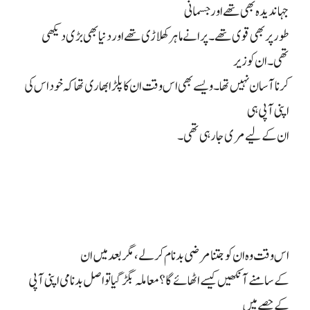
جہاندیدہ بھی تھے اور جسمانی
طور پر بھی قوی تھے۔ پرانے ماہر کھلاڑی تھے اور دنیا بھی بڑی دیکھی
تھی۔ ان کو زیر
کرنا آسان نہیں تھا۔ ویسے بھی اس وقت ان کا پلڑا بھاری تھا کہ خود اس کی
اپنی آپی ہی
ان کے لیے مری جا رہی تھی۔
اس وقت وہ ان کو جتنا مرضی بدنام کر لے، مگر بعد میں ان
کے سامنے آنکھیں کیسے اٹھائے گا؟ معاملہ بگڑ گیا تو اصل بدنامی اپنی آپی
کے حصے میں