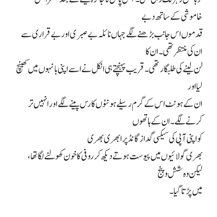
خاموشی کے ساتھ دبے
قدموں اس جانب بڑھنے لگے جہاں نائلہ بے صبری اور بے قراری سے
ان کی منتظر تھی۔ ان کا
لن لینے کی طلبگار تھی۔ قریب پہنچتے ہی انکل نے اسے اپنی بانہوں میں کھینچ
لیا اور
ان کے ہونٹ اس کے گرم رسیلے ہونٹوں کا رس پینے لگے اور انہیں تر
کرنے لگے۔ ان کے ہاتھوں
کو اپنی آپی کی سیکسی گدازگانڈ پر ابھری بھری
بھری گولائیوں میں پیوست ہوتے دیکھ کر روفی کا خون کھولنے لگا تھا،
لیکن وہ شش و پنج
میں پڑتا گیا۔