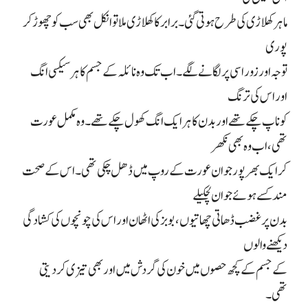
ماہر کھلاڑی کی طرح ہوتی گئی۔ برابر کا کھلاڑی ملا تو انکل بھی سب کو چھوڑ کر
پوری
توجہ اور زور اسی پر لگانے لگے۔ اب تک وہ نائلہ کے جسم کا ہر سیکسی انگ
اور اس کی ترنگ
کو ناپ چکے تھے اور بدن کا ہر ایک انگ کھول چکے تھے۔ وہ مکمل عورت
تھی، اب وہ بھی نکھر
کر ایک بھرپور جوان عورت کے روپ میں ڈھل چکی تھی۔ اس کے صحت
مند کسے ہوئے جوان لچکیلے
بدن پر غضب ڈھاتی چھاتیوں، بوبز کی اٹھان اور اس کی چونچوں کی کشادگی
دیکھنے والوں
کے جسم کے کچھ حصوں میں خون کی گردش میں اور بھی تیزی کر دیتی
تھی۔