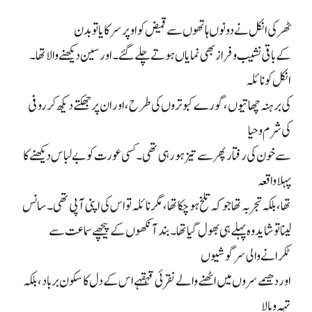
ٹھرکی انکل نے دونوں ہاتھوں سے قمیض کو اوپر سرکایا تو بدن
کے باقی نشیب و فراز بھی نمایاں ہوتے چلے گئے۔ اور سین دیکھنے والا تھا۔
انکل کو نائلہ
کی برہنہ چھاتیوں، گورے کبوتروں کی طرح، اور ان پر جھکتے دیکھ کر روفی
کی شرم و حیا
سے خون کی رفتار پھر سے تیز ہو رہی تھی۔ کسی عورت کو بے لباس دیکھنے کا
پہلا واقعہ
تھا، بلکہ تجربہ تھا جو کہ تلخ ہو چکا تھا، مگر نائلہ تو اس کی اپنی آپی تھی۔ سانس
لینا تو شاید وہ پہلے ہی بھول گیا تھا۔ بند آنکھوں کے پیچھے سماعت سے
ٹکرانے والی سرگوشیوں
اور دھیمے سروں میں اٹھنے والے نقرئی قہقہے اس کے دل کا سکون برباد، بلکہ
تہہ و بالا