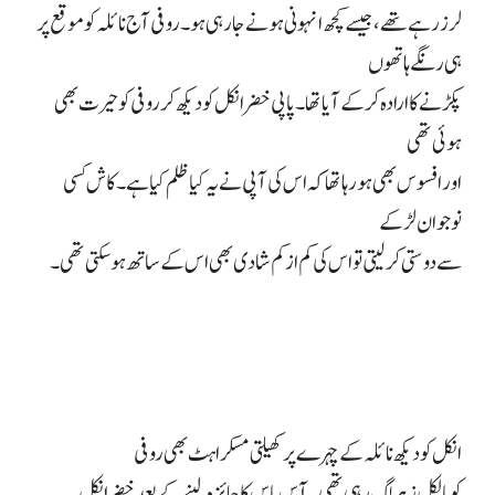
لرز رہے تھے، جیسے کچھ انہونی ہونے جا رہی ہو۔ روفی آج نائلہ کو موقع پر
ہی رنگے ہاتھوں
پکڑنے کا ارادہ کر کے آیا تھا۔ پاپی خضر انکل کو دیکھ کر روفی کو حیرت بھی
ہوئی تھی
اور افسوس بھی ہو رہا تھا کہ اس کی آپی نے یہ کیا ظلم کیا ہے۔ کاش کسی
نوجوان لڑکے
سے دوستی کر لیتی تو اس کی کم از کم شادی بھی اس کے ساتھ ہو سکتی تھی۔
انکل کو دیکھ نائلہ کے چہرے پر کھیلتی مسکراہٹ بھی روفی
کو بالکل زہر لگ رہی تھی۔ آس پاس کا جائزہ لینے کے بعد خضر انکل