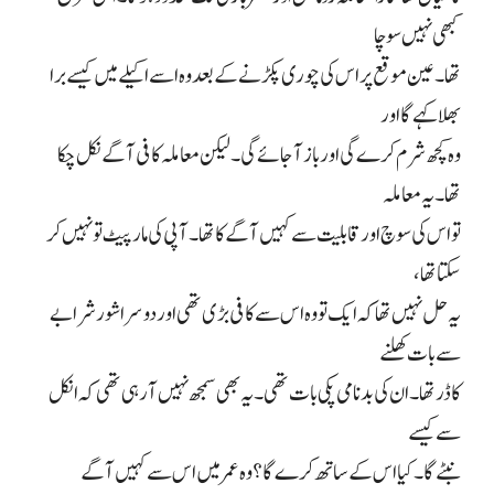
کبھی نہیں سوچا
تھا۔ عین موقع پر اس کی چوری پکڑنے کے بعد وہ اسے اکیلے میں کیسے برا
بھلا کہے گا اور
وہ کچھ شرم کرے گی اور باز آ جائے گی۔ لیکن معاملہ کافی آگے نکل چکا
تھا۔ یہ معاملہ
تو اس کی سوچ اور قابلیت سے کہیں آگے کا تھا۔ آپی کی مار پیٹ تو نہیں کر
سکتا تھا،
یہ حل نہیں تھا کہ ایک تو وہ اس سے کافی بڑی تھی اور دوسرا شور شرابے
سے بات کھلنے
کا ڈر تھا۔ ان کی بدنامی پکی بات تھی۔ یہ بھی سمجھ نہیں آ رہی تھی کہ انکل
سے کیسے
نبٹے گا۔ کیا اس کے ساتھ کرے گا؟ وہ عمر میں اس سے کہیں آگے