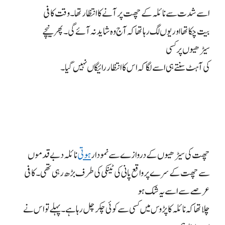
اسے شدت سے نائلہ کے چھت پر آنے کا انتظار تھا۔ وقت کافی
بیت چکا تھا اور یوں لگ رہا تھا کہ آج وہ شاید نہ آئے گی۔ پھر نیچے
سیڑھیوں پر کسی
کی آہٹ سنتے ہی اسے لگا کہ اس کا انتظار رائیگاں نہیں گیا۔
چھت کی سیڑھیوں کے دروازے سے نمودار
ہوتی
نائلہ دبے قدموں
سے چھت کے سرے پر واقع پانی کی ٹینکی کی طرف بڑھ رہی تھی۔ کافی
عرصے سے اسے یہ شک ہو
چلا تھا کہ نائلہ کا پڑوس میں کسی سے کوئی چکر چل رہا ہے۔ پہلے تو اس نے