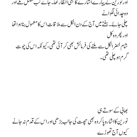
اور نورین کے پیارے اشارے کا بھی انتظار تھا۔ جانے کب سگنل ملے اور
وہ چدائی لگوانے
چلی جائے۔ ہفتے میں آج کے دن انکل سے ملاقات اس کا معمول بنا ہوا تھا
اور پھر وہ کل
شام خضر انکل سے ملنے کی فرمائش بھی کر آئی تھی، کیونکہ اس کی چوت
گرم ہو چلی تھی۔
بھابی کے سوتے ہی
نورین کا اشارہ پا کر وہ بھی چھت کی جانب بڑھی اور اس کے قدم نہ جانے
کیوں آج تھوڑے