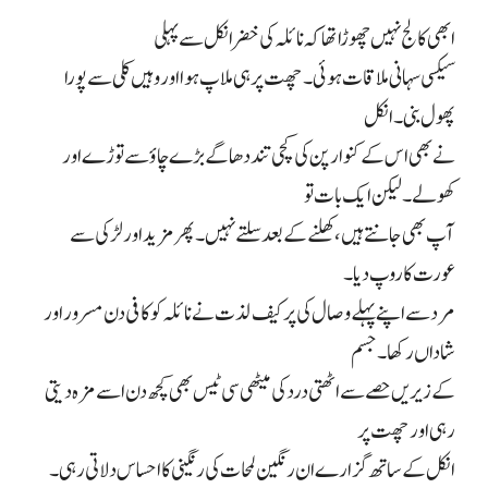
ابھی کالج نہیں چھوڑا تھا کہ نائلہ کی خضر انکل سے پہلی
سیکسی سہانی ملاقات ہوئی۔ چھت پر ہی ملاپ ہوا اور وہیں کلی سے پورا
پھول بنی۔ انکل
نے بھی اس کے کنوارپن کی کچی تند دھاگے بڑے چاؤ سے توڑے اور
کھولے۔ لیکن ایک بات تو
آپ بھی جانتے ہیں، کھلنے کے بعد سلتے نہیں۔ پھر مزید اور لڑکی سے
عورت کا روپ دیا۔
مرد سے اپنے پہلے وصال کی پر کیف لذت نے نائلہ کو کافی دن مسرور اور
شاداں رکھا۔ جسم
کے زیریں حصے سے اٹھتی درد کی میٹھی سی ٹیس بھی کچھ دن اسے مزہ دیتی
رہی اور چھت پر
انکل کے ساتھ گزارے ان رنگین لمحات کی رنگینی کا احساس دلاتی رہی۔