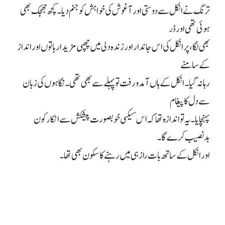
ترنگ نے انکل سے دوستی اور آغوش کی خواہش کو جنم دیا۔ کچھ جھجک بھی
ہوئی تھی اور ڈر
بھی لگا، پر انکل کی اس جاندار اور زندہ دلی میں چھپی مزیدار باتوں اور انداز
کے سامنے
رہا نہ گیا۔ انکل کے ہاں آمد و رفت تو پہلے سے بھی تھی۔ نگاہوں کی زبان
سے دل کا پیغام
پہنچایا۔ یہ تو اندازہ تھا کہ اس سیکسی خوبصورت پیشکش سے انکار کون
بدنصیب کرے گا۔
اور انکل کے ساتھ بات راز ہی میں رہنے کا سکون بھی تھا۔