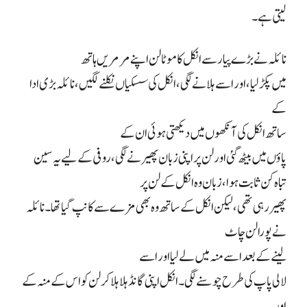
لیتی ہے۔
نائلہ نے بڑے پیار سے انکل کا موٹا لن اپنے مرمریں ہاتھ
میں پکڑلیا، اور اسے ہلانے لگی ، انکل کی سسکیاں نکلنےلگیں ، نائلہ بڑی ادا
کے
ساتھ انکل کی آنکھوں میں دیکھتی ہوئی ان کے
پاؤں میں بیٹھ گئی اور لن پر اپنی زبان پھیرنےلگی ، روفی کے لیے یہ سین
تباہ کن ثابت ہوا، زبان وہ انکل کےلن پر
پھیررہی تھی ، لیکن انکل کے ساتھ وہ بھی مزے سے کانپ گیاتھا۔نائلہ
نے پورا لن چاٹ
لینے کے بعد اسے منہ میں لے لیااور اسے
لالی پاپ کی طرح چوسنے لگی ۔انکل اپنی گانڈ ہلا ہلا کر لن کو اس کے منہ کے
اور