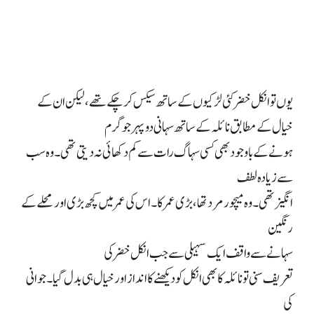
یوں تو انکل خضر کئی لڑکیوں کے ساتھ سیکس کر چکے تھے ، لیکن ان کے
خیال کے مطابق نائلہ کے ساتھ سہانی دوپہر جو گرم
ہونے کے باوجود بھی کسی سہاگ رات سے کم دکھائی نہ دیتی تھی۔وہ سب
سے زیادہ لطف
انگیز تھی ۔ وہ میچور مرد تھا، بڑی عمر کا۔ اس کی عمر میں کچھ بڑی اور محلے کے
رنگین
سہانے سے واقف ایک سہیلی سے جب انکل خضر کی
تعریف سنی تو نائلہ کا بھی انکل کو دیکھنے کا انداز اور خیال ہی بدل گیا۔ جوانی
کی