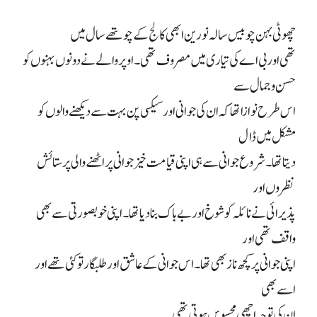
چھوٹی بہن چوبیس سالہ نورین ابھی کالج کے چوتھے سال میں
تھی اور بی اے کی تیاری میں مصروف تھی۔ اوپر والے نے دونوں بہنوں کو
حسن و جمال سے
اس طرح نوازا تھا کہ ان کی جوانی اور سیکسی پن بہت سے دیکھنے والوں کو
مشکل میں ڈال
دیتا تھا۔ شروع جوانی سے ہی اپنی قیامت خیز جوانی پر اٹھنے والی پرستائش
نظروں اور
پذیرائی نے نائلہ کو شوخ اور بے باک بنا دیا تھا۔ اپنی خوبصورتی سے بھی
واقف تھی اور
اپنی جوانی پر کچھ ناز بھی تھا۔ اس جوانی کے عاشق اور طلبگار تو کئی تھے اور
اسے بھی
ان کی توجہ اچھی محسوس ہوتی تھی۔