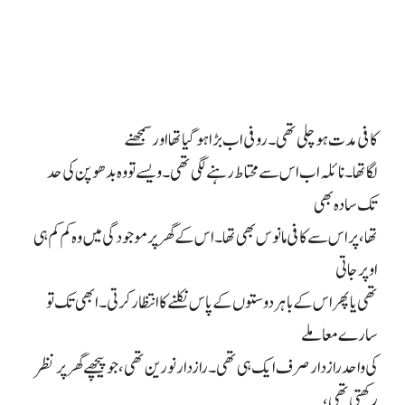
کافی مدت ہو چلی تھی۔ روفی اب بڑا ہو گیا تھا اور سمجھنے
لگا تھا۔ نائلہ اب اس سے محتاط رہنے لگی تھی۔ ویسے تو وہ بدھو پن کی حد
تک سادہ بھی
تھا، پر اس سے کافی مانوس بھی تھا۔ اس کے گھر پر موجودگی میں وہ کم کم ہی
اوپر جاتی
تھی یا پھر اس کے باہر دوستوں کے پاس نکلنے کا انتظار کرتی۔ ابھی تک تو
سارے معاملے
کی واحد رازدار صرف ایک ہی تھی۔ رازدار نورین تھی، جو پیچھے گھر پر نظر
رکھتی تھی،