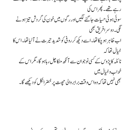
رہے تھے۔ پھر اس کی
سوئی ہوئی حسیات جاگنے لگیں اور رگوں میں خون کی گردش تیز ہونے
لگی۔ دوسرا فریق بھی
اب ظاہر ہو چکا تھا۔ اسے دیکھ کر روفی کو شدید حیرت نے آ لیا تھا۔ اس کا
خیال تھا کہ
نائلہ کا پڑوس کے کسی نوجوان سے آنکھ مٹکا چل رہا ہوگا، مگر اس کے
خواب و خیال میں
بھی نہیں تھا کہ وہ اس وقت برابر والی چھت پر خضر انکل کو دیکھے گا۔