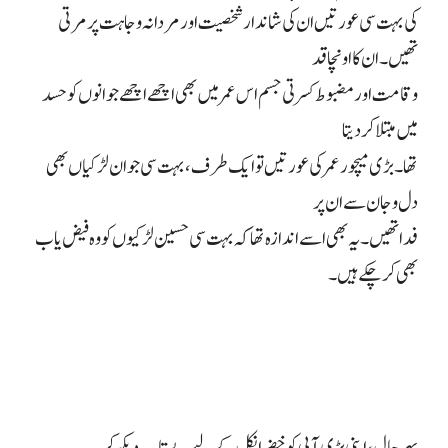
کی بہت سی عورتیں ان کی شاندار شخصیت اور مردانہ وجاہت پر مرتی
تھیں۔ ان کا اونچا قد
و قامت اور مضبوط کسرتی جسم اس عمر میں بھی اچھے اچھے جوانوں کو حسد
میں مبتلا کر دیتا
تھا۔ بڑی میچور عمر کی عورتیں تو ایک طرف، بہت سی جوان لڑکیاں بھی
دل و جان سے ان پر
فدا تھیں۔ یہ بھی اسے اندازہ تھا کہ بہت سی حسین لڑکیوں کو وہ فیض یاب
بھی کر چکے ہیں۔