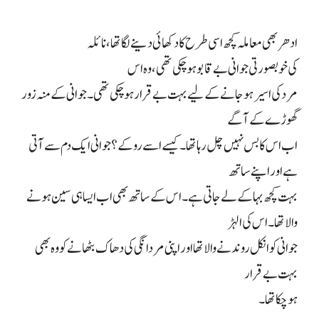
ادھر بھی معاملہ کچھ اسی طرح کا دکھائی دینے لگا تھا، نائلہ
کی خوبصورتی جوانی بے قابوہوچکی تھی ، وہ اس
مرد کی اسیر ہو جانے کے لیے بہت بے قرار ہو چکی تھی۔ جوانی کے منہ زور
گھوڑے کے آگے
اب اس کا بس نہیں چل رہا تھا۔ کیسے اسے روکے؟ جوانی ایک دم سے آتی
ہے اور اپنے ساتھ
بہت کچھ بہا کے لے جاتی ہے۔ اس کے ساتھ بھی اب ایسا ہی سین ہونے
والا تھا۔ اس کی الہڑ
جوانی کو انکل روندنے والا تھا اور اپنی مردانگی کی دھاک بٹھانے کو وہ بھی
بہت بے قرار
ہو چکا تھا۔