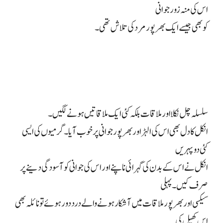
اس کی منہ زور جوانی
کو بھی جیسے ایک بھرپور مرد کی تلاش تھی۔
سلسلہ چل نکلا اور ملاقات بلکہ کئی ایک ملاقاتیں ہونے لگیں۔
انکل کا دل بھی اس کی الہڑ اور بھرپور جوانی پر خوب آیا۔ گرمیوں کی ایسی
کئی دوپہریں
انکل نے اس کے بدن کی گہرائی ناپنے اور اس کی جوانی کو آسودگی دینے پر
صرف کیں۔ پہلی
سیکسی اور بھرپور ملاقات میں آشکار ہونے والے درد دور ہوئے تو نائلہ بھی
اس کھیل کی