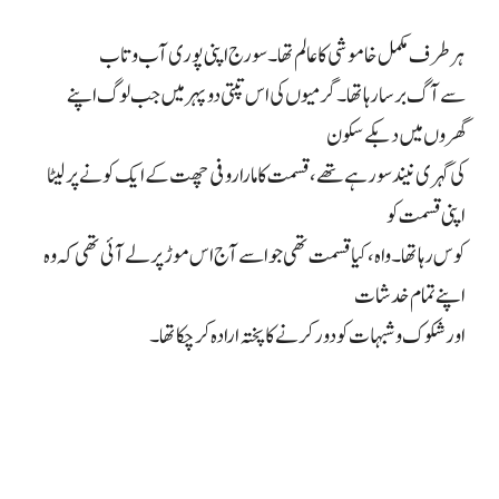
ہر طرف مکمل خاموشی کا عالم تھا۔ سورج اپنی پوری آب و تاب
سے آگ برسا رہا تھا۔ گرمیوں کی اس تپتی دوپہر میں جب لوگ اپنے
گھروں میں دبکے سکون
کی گہری نیند سو رہے تھے، قسمت کا مارا روفی چھت کے ایک کونے پر لیٹا
اپنی قسمت کو
کوس رہا تھا۔ واہ، کیا قسمت تھی جو اسے آج اس موڑ پر لے آئی تھی کہ وہ
اپنے تمام خدشات
اور شکوک و شبہات کو دور کرنے کا پختہ ارادہ کر چکا تھا۔