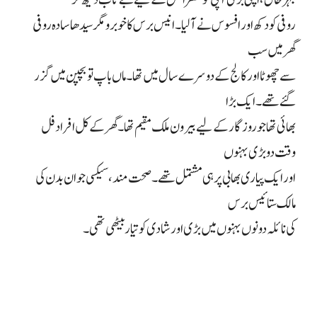
بہرحال، اپنی بڑی آپی کو خضر انکل کے لیے بے تاب دیکھ کر
روفی کو دکھ اور افسوس نے آ لیا۔ انیس برس کا خوبرو مگر سیدھا سادہ روفی
گھر میں سب
سے چھوٹا اور کالج کے دوسرے سال میں تھا۔ ماں باپ تو بچپن میں گزر
گئے تھے۔ ایک بڑا
بھائی تھا جو روزگار کے لیے بیرون ملک مقیم تھا۔ گھر کے کل افراد فل
وقت دو بڑی بہنوں
اور ایک پیاری بھابی پر ہی مشتمل تھے۔ صحت مند، سیکسی جوان بدن کی
مالک ستائیس برس
کی نائلہ دونوں بہنوں میں بڑی اور شادی کو تیار بیٹھی تھی۔