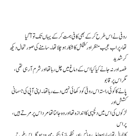
روفی نے اس طرح کر کے بھی کافی ہمت کر کے یہاں تک تو آ گیا
تھا، پر اب عجیب منظر اور کشمکش کا شکار ہو چلا تھا۔ سامنے کی صورتحال دیکھ
کر شدید
غصہ اور نہ جانے کیا کیا اس کے دماغ میں چل رہا تھا اور شرم آ رہی تھی،
مگر اس پر قابو
پانے کا کوئی راستہ اس روفی کو دکھائی نہیں دے رہا تھا۔ اپنی آپی کی جسمانی
کشش اور
لڑکوں کی اس میں دلچسپی کا اندازہ تھا اور وہ جانتا تھا مرد اس پر مرتے ہیں،
پر اس
کا خیال تھا سارا معاملہ رومانس اور نظر بازی تک محدود ہوگا۔ اس طرح