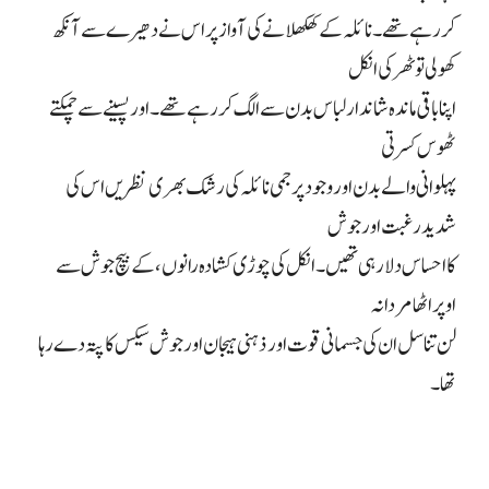
کر رہے تھے۔ نائلہ کے کھلکھلانے کی آواز پر اس نے دھیرے سے آنکھ
کھولی تو ٹھرکی انکل
اپنا باقی ماندہ شاندار لباس بدن سے الگ کر رہے تھے۔ اور پسینے سے چمکتے
ٹھوس کسرتی
پہلوانی والے بدن اور وجود پر جمی نائلہ کی رشک بھری نظریں اس کی
شدید رغبت اور جوش
کا احساس دلا رہی تھیں۔ انکل کی چوڑی کشادہ رانوں، کے بیچ جوش سے
اوپر اٹھا مردانہ
لن تناسل ان کی جسمانی قوت اور ذہنی ہیجان اور جوش سیکس کا پتہ دے رہا
تھا۔