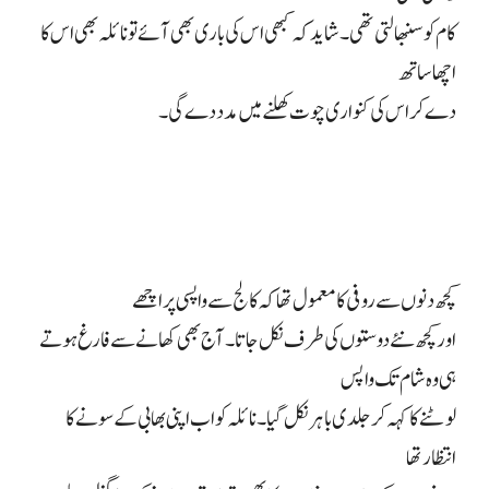
کام کو سنبھالتی تھی۔ شاید کہ کبھی اس کی باری بھی آئے تو نائلہ بھی اس کا
اچھا ساتھ
دے کر اس کی کنواری چوت کھلنے میں مدد دے گی۔
کچھ دنوں سے روفی کا معمول تھا کہ کالج سے واپسی پر اچھے
اور کچھ نئے دوستوں کی طرف نکل جاتا۔ آج بھی کھانے سے فارغ ہوتے
ہی وہ شام تک واپس
لوٹنے کا کہہ کر جلدی باہر نکل گیا۔ نائلہ کو اب اپنی بھابی کے سونے کا
انتظار تھا