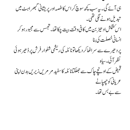
ہی آئے گی۔ یہ سب کچھ سوچ کر اس کا غصہ اور پریشانی گبھراہٹ میں
تبدیل ہونے لگی تھی۔
اس کشمکش ادھیڑ بن میں کافی وقت بیت چکا تھا۔ تجسس سے مجبور ہو کر
انسانی خصلت کی بنا
پر دھیرے سے سر اٹھا کر دیکھا تو نائلہ کی ریشمی شلوار فرش پر ڈھیر ہوئی
نظر آئی۔ سیاہ
قمیض کے اونچے چاک سے جھلکتا نائلہ کا سفید مرمریں زیریں بدن اپنی
عریانی کو چھپانے
سے بے بس تھا۔