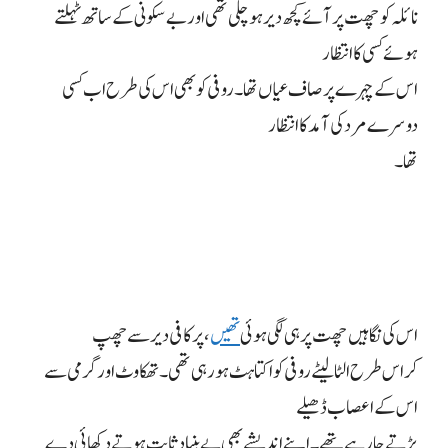
نائلہ کو چھت پر آئے کچھ دیر ہو چلی تھی اور بے سکونی کے ساتھ ٹہلتے
ہوئے کسی کا انتظار
اس کے چہرے پر صاف عیاں تھا۔ روفی کو بھی اس کی طرح اب کسی
دوسرے مرد کی آمد کا انتظار
تھا۔
اس کی نگاہیں چھت پر ہی لگی ہوئی
تھیں
، پر کافی دیر سے چھپ
کر اس طرح الٹا لیٹے روفی کو اکتاہٹ ہو رہی تھی۔ تھکاوٹ اور گرمی سے
اس کے اعصاب ڈھیلے
پڑتے جا رہے تھے۔ اپنے اندیشے بھی بے بنیاد ثابت ہوتے دکھائی دے