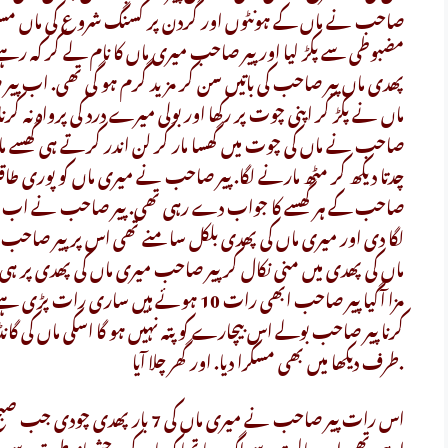
صاحب نے ماں کے ہونٹوں اور گردن پر کسنگ شروع کی ماں مس
مضبوطی سے پکڑ لیا اور پیر صاحب میری ماں کا نام لے کر کہ رہ
پھدی ماں پیر صاحب کی باتیں سن کر مزید گرم ہو گی تھی. اب پیر
ماں نے پکڑ کر اپنی چوت پر رکھا اور بولی میرے درد کی پرواہ نہ 
صاحب نے ماں کی چوت میں گھسا مار کر لن اندر کرتے ہی گھسے ما
چدتا دیکھ کر مٹھ مارنے لگا. پیر صاحب نے میری ماں کو پوری طاق
صاحب کے ہر گھسے کا جواب دے رہی تھی. پیر صاحب نے اب میر
لگا دی اور میری ماں کی پھدی بلکل سامنے تھی اس پر پیر صاحب
ماں کی پھدی میں منی نکال کر پیر صاحب میری ماں کی پھدی پر ہی ل
مزا آگیا پیر صاحب ابھی رات 10 ہوئے ہیں
کرنا پیر صاحب بولے اس بیچارے کو پتہ نہیں ہو گا اسکی ماں کی گا
طرف دیکھا میں بھی مسکرا دیا. اور گھر چلا آیا.
اس رات پیر صاحب نے میری ماں کی 7 
ارہی تھی اور حالت سے لگ رہا تھا کہ ماں کی وحشیانہ طریقہ سے چدا