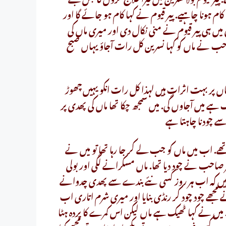
م ہونا چاہیے. پیر قیوم نے کہا کام ہو جائے گا اور
یں ہی پیر قیوم نے منی نکال دی اور میری ماں کی
 صاحب نے ماں کو کہا نسرین کل رات آجاؤ یہاں صبح
 ماں پر بہت اثرات ہیں لہذا کل رات انکو یہیں چھوڑ
یک ہے میں آجاوں گی. میں سمجھ چکا تھا ماں کی پھدی پر
تھے. اب میں ماں کو جب لے کر جا رہا تھا تو میں نے
 صاحب نے چود دیا تھا. ماں مسکرانے لگی اور بولی
ے ہیں کہ اب ہر روز کسی نئے بندے سے پھدی چدوانے
مجھے چود چود کر رنڈی بنایا اور میری شرم اتاری اب
 میں نے کہا ٹھیک ہے ماں لیکن اس کمرے کا پردہ ہٹا