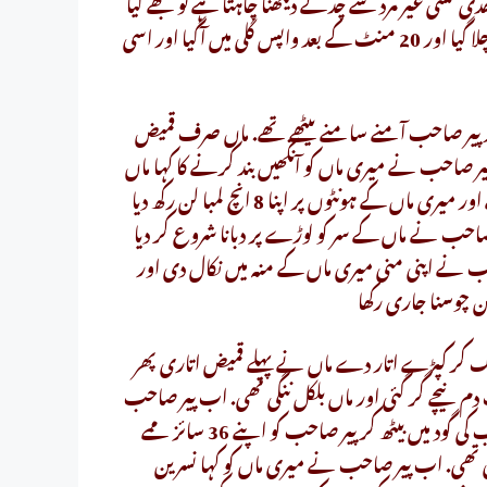
 پھدی کسی غیر مرد سے چدتے دیکھنا چاہتا ہے تو مجھے کیا
اعتراض ہے. میں نے ماں کو پیر صاحب کے حوالے کیا اور بظاہر چلا گیا اور 20 منٹ کے بعد واپس گلی میں آگیا اور اسی
ور پیر صاحب آمنے سامنے بیٹھے تھے. ماں صرف قمیض
 پیر صاحب نے میری ماں کو آنکھیں بند کرنے کا کہا ماں
نے آنکھیں بند کی تو پیر صاحب نے اپنے سارے کپڑے اتار دیے اور میری ماں کے ہونٹوں پر اپنا 8 انچ لمبا لن رکھ دیا
ر صاحب نے ماں کے سر کو لوڑے پر دبانا شروع کر دیا
حب نے اپنی منی میری ماں کے منہ میں نکال دی اور
یک کر کپڑے اتار دے ماں نے پہلے قمیض اتاری پھر
ر ایک دم نیچے گر گئی اور ماں بلکل ننگی تھی. اب پیر صاحب
نے میری ماں کے ممے چوسنا شروع کردیئے. میری ماں پیر صاحب کی گود میں بیٹھ کر پیر صاحب کو اپنے 36 سائز ممے
ی تھی. اب پیر صاحب نے میری ماں کو کہا نسرین