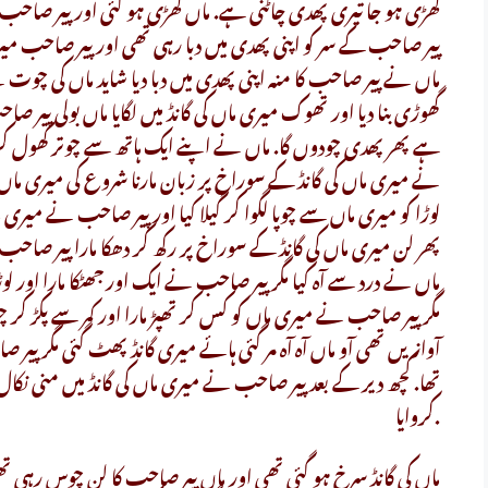
کھڑی ہو جا تیری پھدی چاٹنی ہے. ماں کھڑی ہو گئی اور پیر صاحب
پیر صاحب کے سر کو اپنی پھدی میں دبا رہی تھی اور پیر صاحب م
ماں نے پیر صاحب کا منہ اپنی پھدی میں دبا دیا شاید ماں کی چوت
گھوڑی بنا دیا اور تھوک میری ماں کی گانڈ میں لگایا ماں بولی پیر ص
ہے پھر پھدی چودوں گا. ماں نے اپنے ایک ہاتھ سے چوتر کھول کر
لوڑا کو میری ماں سے چوپا لگوا کر گیلا کیا اور پیر صاحب نے میری
پھر لن میری ماں کی گانڈ کے سوراخ پر رکھ کر دھکا مارا پیر صاحب ک
ماں نے درد سے آہ کیا مگر پیر صاحب نے ایک اور جھٹکا مارا اور لوڑا 
مگر پیر صاحب نے میری ماں کو کس کر تھپڑ مارا اور کمر سے پکڑ ک
آوازیں تھی آو ماں آہ آہ مر گئی ہائے میری گانڈ پھٹ گئی مگر پیر صا
تھا. کچھ دیر کے بعد پیر صاحب نے میری ماں کی گانڈ میں منی نک
کروایا.