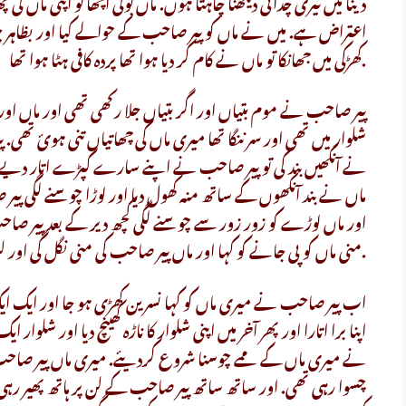
دینا میں تیری چدائی دیکھنا چاہتا ہوں. ماں بولی اچھا تو اپنی ماں کی
کھڑکی میں جھانکا تو ماں نے کام کر دیا ہوا تھا پردہ کافی ہٹا ہوا تھا.
پیر صاحب نے موم بتیاں اور اگر بتیاں جلا رکھی تھی اور ماں ا
شلوار میں تھی اور سر ننگا تھا میری ماں کی چھاتیاں تنی ہوئ تھی.
ماں نے بند آنکھوں کے ساتھ منہ کھول دیا اور لوڑا چوسنے لگی پی
اور ماں لوڑے کو زور زور سے چوسنے لگی کچھ دیر کے بعد پیر صا
منی ماں کو پی جانے کو کہا اور ماں پیر صاحب کی منی نگل گی اور لن چوسنا جاری رکھا.
اب پیر صاحب نے میری ماں کو کہا نسرین کھڑی ہو جا اور ایک ا
اپنا برا اتارا اور پھر آخر میں اپنی شلوار کا ناڑہ کھینچ دیا اور شلوا
چسوا رہی تھی. اور ساتھ ساتھ پیر صاحب کے لن پر ہاتھ پھیر رہ