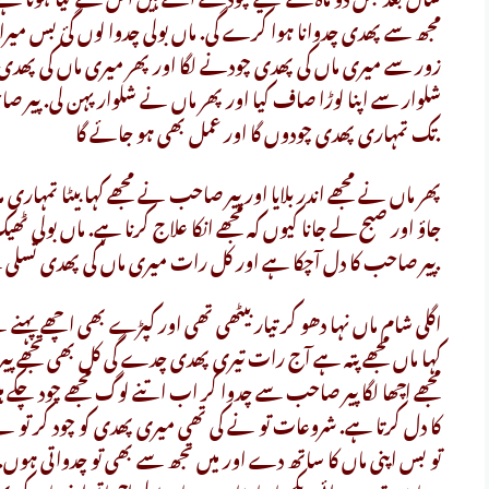
مجھ سے پھدی چدوانا ہوا کرے گی. ماں بولی چدوا لوں گئ بس میرا کا
زور سے میری ماں کی پھدی چودنے لگا اور پھر میری ماں کی پھدی م
شلوار سے اپنا لوڑا صاف کیا اور پھر ماں نے شلوار پہن لی. پیر
تک تمہاری پھدی چودوں گا اور عمل بھی ہو جائے گا.
پھر ماں نے مجھے اندر بلایا اور پیر صاحب نے مجھے کہا بیٹا تمہاری
جاؤ اور صبح لے جانا کیوں کہ مجھے انکا علاج کرنا ہے. ماں بولی ٹھ
پیر صاحب کا دل آچکا ہے اور کل رات میری ماں کی پھدی تسلی سے چودنا چاہتا ہے.
اگلی شام ماں نہا دھو کر تیار بیٹھی تھی اور کپڑے بھی اچھے پہنے 
کہا ماں مجھے پتہ ہے آج رات تیری پھدی چدے گی کل بھی تجھے پیر
مجھے اچھا لگا پیر صاحب سے چدوا کر اب اتنے لوگ مجھے چود چک
کا دل کرتا ہے. شروعات تو نے کی تھی میری پھدی کو چود کر تو نے 
تو بس اپنی ماں کا ساتھ دے اور میں تجھ سے بھی تو چدواتی ہوں.