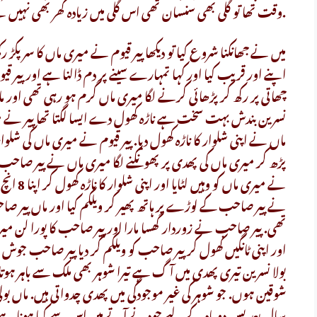
وقت تھا تو گلی بھی سنسان تھی اس گلی میں زیادہ گھر بھی نہیں تھے.
میں نے جھانکنا شروع کیا تو دیکھا پیر قیوم نے میری ماں کا سر پکڑ رک
اپنے اور قریب کیا اور کہا تمہارے سینے پر دم ڈالنا ہے اور پیر 
چھاتی پر رکھ کر پڑھائی کرنے لگا میری ماں گرم ہو رہی تھی اور م
نسرین بندش بہت سخت ہے ناڑہ کھول دے ایسا لگتا تھا پیر نے میری
ماں نے اپنی شلوار کا ناڑہ کھول دیا. پیر قیوم نے میری ماں کی شلوار
پڑھ کر میری ماں کی پھدی پر پھونکنے لگا میری ماں نے پیر صاحب
نے میری م
نے پیر صاحب کے لوڑے پر ہاتھ پھیر کر ویلکم کیا اور ماں پیر 
تھی. پیر صاحب نے زوردار گھسا مارا اور پیر صاحب کا پورا لن م
اور اپنی ٹانگیں کھول کر پیر صاحب کو ویلکم کر دیا پیر صاحب جو
بولا نسرین تیری پھدی میں آگ ہے تیرا شوہر بھی ملک سے باہر ہو
شوقین ہوں. جو شوہر کی غیر موجودگی میں پھدی چدواتی ہیں. ماں ب
سال بعد بس دو ماہ کے لیے چودنے آتے ہیں اس سے کیا ہونا ہے. پیر