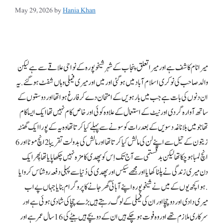
May 29, 2026
by
Hania Khan
میرا نام کاشف ہے اور میرا تعلق پنجاب کے شہر شیخوپورہ کے نواحی علاقےسے ہے لیکن
والد صاحب کی نوکری اسلام آباد میں ہو گئی اور میں اور میری فیملی وہاں شفٹ ہو گئے. یہ
ان دنوں کی بات ہے جب میں بارہویں کے امتحان دے کر فارغ ہوا تھا اور دوستوں کے
ساتھ آوارہ گردی اور نیٹ کے استعمال کے علاوہ کوئی اور خاص کام نہیں تھا ایک ایسا کام
تھا جو میں بلا ناغہ دسویں کے بعد رات کو سونے سے پہلے کیا کرتا تھا وہ یہ کے پورا ایک گھنٹہ
زیتون کے تیل سے اپنے لن کی مالش کیا کرتا تھا اور مالش کی بدولت تقریبا 2 انچ موٹا اور 6
انچ لمبا ہو چکا تھا لیکن بدقستمی سے آج تک اِس کو پھدی کا مزہ نہیں چکھا پایا تھا پِھر ایک
دن میری زندگی نے پلٹا کھایا اور مجھے سیکس اور پھدی کی دُنیا سے پہلی دفعہ روشناس کروایا
.ہوا کچھ یوں کے میں نے شیخوپورہ اپنےآ با ئی گھر جانے کا پروگرام بنایا جہاں پے اب
میری دادی اور دو چچا اور ان کی فیملی کے لوگ رہتے ہیں بڑے چچا کی شادی ہوئی ہے اور
سرکاری ملازم تھے اور وہ فوت ہو چکے ہیں ان کے دو بچے ہیں بیٹے کی 16 سال عمر ہے اور