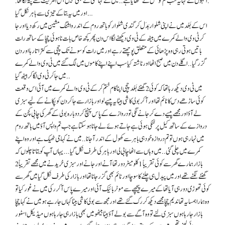
. انہوں نے کہا یہ سب تم کو کس نے سکھایا ہے . . میں نے کہا کسی نے بھی نہیں بس انٹرنیٹ سے پتہ لگا تھا .
. اور میں یہ بتا کے تیزی سے باہر نکل گیا…
اس کے بَعْد میں نے اپنی شلوار بَدَل کر گندی شلوار کو باتھ روم کے اندر واشنگ مشین میں رکھ دیا اور جا
کر ٹی وی والے کمرے میں بیٹھ کے ٹی وی دیکھنے لگا اس دن پِھر کچھ خاص بات نا ہوئی چچا کے ساتھ رات
باتیں ہوتی رہی وہ پڑھائی کے متعلق پوچھتے رہے اور میں رات کو سونے تک چچی سے کتراتا رہا اور دن
گزر گیا . . اگلے دن میں صبح اٹھا اور ناشتہ کیا سب اپنے اپنے کاموں میں لگ گئے میں ٹی وی والے کمرے
میں جا کر ٹی وی لگا کر بیٹھ گیا . .
میں ٹی وی دیکھ رہا تھا کہ کوئی 2 گھنٹے بَعْد چچی اپنا کام ختم کر کے ٹی وی والے کمرے میں آئی اس وقعت
کوئی ساڑھے دس کا ٹائم تھا اور آ کر بولی کا شی بیٹا یہ پیسے لو اور بازار سے جا کر دن کو پکانے کے لیے سبزی
لے آؤ اور مجھے پیسے دے کر جانے لگی تو دروازے کے پاس پہنچ کر دوبارہ بولی کے گھر کی چابی کچن کے
دروازے کے ساتھ کیل پر لٹکی ہوئی ہے جاتے ہوئے لے جانا ہو سکتا ہے جب تم واپس آؤ میں باتھ روم
میں نہا رہی ہوں تو تم دروازہ خود ہی باہر سے کھول کے اندر آ جانا . . میں نے کہا جی ٹھیک ہے اور وہ اپنے
کمرے میں چلی گئی . . میں وہاں سے اٹھا چابی لی اور باہر کی طرف نکل گیا . . . یہاں آپ کو بتاتا چلوں کہ
بازار ہمارے گھر سے کوئی تقریباً 1 کلو میٹر دور تھا آنے اور جانے اور سبزی خریدنے میں مجھے تقریباً 2
گھنٹے لگنے تھے اور میں پیدل ہی چلنے کا سوچا اور ٹائم بھی گزر جانا تھا اور بازار کی طرف نکل گیا میں گھر سے
کوئی تھوڑی دور ہی آیا تھا کے میرے پیچھےسےموٹربائیک آئی اور میرے پاس آ کر رکی میں نے غور کیا تو
وہ ہما را ہمسایہ تھا ندیم چچا مجھے دیکھ کر رک گئے تھے اور مجھ سے بولی کا شی بیٹا کہا ں جا رہے ہو میں نے کہا چچا
بازار جا رہا ہوں سبزی لنے تو وہ آگے سے بولے آؤ بیٹا بیٹھو میں بھی بازار ہی جا رہا ہوں میڈیکل اسٹور