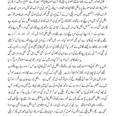
کافی تھا اندر میں نے دیکھا سامنے صوفہ پر چچی کا کزن ماموں کا بیٹا شوکت جو کے شیخوپورہ میں سرکاری
اسکول کا استاد تھا وہ صوفے پر بالکل ننگا بیٹھا ہوا تھا اور اس کا رخ کھڑکی کی طرف تھا لیکن منہ اوپر چھت کی
طرف تھا اور آنکھیں بند تھیں اور چچی اس کے آگے پوری ننگی گھوری بنی ہوئی تھی اور ان کا منہ شوکت
انکل کی گود میں اوپر نیچے ہو رہا تھا اور گانڈ کا رخ کھڑکی کی طرف تھا جو کہ یقیناً وہ انکل کے لن کے چو پے
لگا رہی تھی اور وہ مسلسل انکل کا لن منہ میں لے کر تیزی کے ساتھ چو پے لگا رہی تھی اور انکل اپنے ہاتھ
سے ان کے سر کو اپنے لن کے اوپر نیچے دبا رہے تھے اور ہلکی ہلکی آواز میں آہ ..آہ..اوہ ..او.. کر رہے
تھے یہ نظارہ دیکھ کا میرے لن بھی کھڑا ہو گیا اور اور میں شلوار کے اوپر ہی اپنے ہاتھ سے اپنا لن کو مسلنے
لگا اور اندر کا نظارہ دیکھنے لگا میں نے غور کیا آنٹی کی گانڈ کی موری بھی کافی کھلی ہوئی تھی اور برائون رنگ
کی تھی اور آنٹی کے چو پے لگانے کی وجہ سے ان کی گانڈ کی موری کبھی کھل رہی تھی کبھی بند ہو رہی تھی
یہ دیکھا کا میرا لن مزید اکڑ گیا اور میں نے لن اور تیزی سے مسلنا شروع کر دیا..
میں یہ منظر کوئی 10 منٹ تک سے دیکھ رہا تھا پِھر انکل کی آواز آئی بھابی اب بس کرو اور بیڈ پے چلو اب
مجھے تمہاری پھدی اور گانڈ کو ڈھیلا کَرنا ہے . . چچی بھی رک گئی اور لن کو منہ سے نکالا اور بہت مدھوش
اندازِ میں بولی شوکت آج مجھے فارغ نا کروایا تو تمہاری خیر نہیں ہے . . . انکل بولے جان بے فکر رہو آج
میں نے حکیم سے گولی لے کر دودھ کے ساتھ کھائی ہوئی ہے آج میں جلدی فارغ نہیں ہوں گا اور آپ
کی پھدی اور گانڈ کی پیاس بُجھا کر جاؤں گا . . چچی یہ سن کر خوش ہو گئی اور اٹھ کر بیڈ پر جا کر سیدھی لیٹ
گئی اور انکل بھی بیڈ پر چڑھ گئے میں نے غور سے دیکھا تو انکل کا لن با مشکل سے ساڑھے چا ر انچ تک لگ
رہا تھا اور نا ہی اتنا موٹا تھا . . . یہ دیکھ کر میں اندر ہی اندر خوش ہوا چلو میرا لن انکل سے بڑا بھی ہے موٹا
بھی ہے . . پِھر انکل چچی کے ٹانگوں کو کھول کر ان کے درمیان بیٹھ گئے اور پِھر اپنا لن ہاتھ میں پکڑ کر چچی