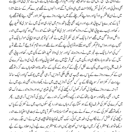
سے دوائی لینی تھی . میں ان کے ساتھ بیٹھ گیا اور ہم بازار چلے گئے وہاں سے میں نے سبزی لی اور چچا نے
بھی دوائی لی اور ہم کوئی تقریباً 30 منٹ میں ہی واپس آ گئے اور انہوں نے مجھے میرے گھر کے سامنے اتارا
میں نے ان کا شکریہ ا دا کیا اور وہ اپنے گھر چلے گئے میں اپنے دروازے پے کھڑا اور گھنٹی دینے لگا تو مجھے یاد
آیا کے میرے پاس چابی جو ہے اور ویسے بھی چچی باتھ روم میں نہا رہی ہو گی میں نے سبزی کا تھیلہ نیچے
رکھا اور جیب سے چابی نکال کے دروازہ کھولا اور سبزی کا تھیلہ اٹھا کے اندر داخل ہو گیا جب میں اندر
داخل ہوا تو صحن میں مجھے موٹربائیک کھڑی نظر آئی میں نے غور کیا تو حیران ہوا چچا کی موٹر بائیک تو یہ
نہیں ہے اور وہ اِس ٹائم گھر نہیں ہو سکتے وہ تو ڈیوٹی پے گئے ہوئے تھے اور وہ شام کو 5 بجے آتے تھے تو یہ
کس کی موٹر بائیک ہے خیر میں نے دروازہ بند کیا اور سبزی والا تھیلہ اٹھا کے کچن میں رکھا اور چابی بھی
کیل کے ساتھ دوبارہ لٹکا دہی اور کچن میں رکھی فریج میں سے ٹھنڈا پانی پیا اور پِھر ٹی وی والے کمرے کی
طرف چل پڑا جب میں کچن سے نکل کر چچی کےکمرہ جو کے کچن کے ساتھ بنا ہوا تھا وہاں سے گزرا تو مجھے
ان کے کمرے دروازے کے پاس سے عجیب سی ہلکی ہلکی آوازیں آ رہی تھی میں چونک گیا اور ایک سائڈ
پے ہٹ کر کھڑا ہو کر سوچنے لگا کے یہ کس قسِم کی آوازیں ہیں میں نے دیکھا دروازہ بھی بند ہے میں نے
آہستہ سے دروازے کا ہینڈل گھما کر کھول کر دیکھنے کی کوشش کی تو مایوس ہوا دروازہ اندر سے لاک تھا
میں دَر بھی رہا تھا اور سوچ رہا تھا کے اندر کیسے دیکھوں کہ اندر سے کس چیز کی آوازیں آ رہی ہیں . . پِھر
میں کمرے کی کھڑکی طرف لپکا کے ہو سکتا ہے کہ وہاں سے اندر دیکھ سکوں جب میں نے کھڑکی کے پاس
دیکھا تو مجھے کھڑکی کے دوسرے کونے سے پردہ تھوڑا سا ہٹا ہوا نظر آیا میں نے بہت ہی احتیاط سے اندر
دیکھنے کی کوشش کرنے لگا اب کی دفعہ میں کوئی رسک نہیں لینا چاہتا تھا جیسے ہی میں نے اس جگہ سے اندر
دیکھا تو اندر کا منظر دیکھ کر میں اپنے حواس کھو بیٹھ کیوں اندر کا منظر میرے لیے دِل دِھلا دینے کے لیے