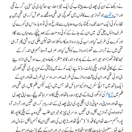
نے دیکھا کے ان کی پھدی سے پیشاب کی ایک تیز دھا ر سیدھا کیاری کی مٹی پر گرنے لگی
اور اس
وقعت
جو آواز میرے کانوں میں گھونج رہی تھی وہ مجھے مدھوش کر رہی تھی میں یہ
نظارہ کوئی ایک منٹ تک دیکھتا رہا جب وہ وہاں سے فارغ ہوئی تو دوبارہ اس ہی کمرے کی
طرف واپس چلی گئی . میں ان کے جانے کے کوئی دو منٹ کے بعد چپکے سے وہاں سے نکلا
اور کمرے کی طرف گیا اور اب کی بار دروازہ ہکا سا کھلا ہوا تھا لیکن ہلکی سی روشنی پِھر آ رہی
تھی میں نے آہستہ سے تھوڑا دروازے کو پُش کیا اور صرف آدھا جسم ہی اندر کر کے
جھانکا تو تھوڑا اندھیرا ہونے کے باوجود اندر کا جو منظر دیکھا وہ میرے ہوش ہی اڑا دینے
کے لیے کافی تھا اندر چچی لیفٹ سائڈ پے ایک کونے میں چٹآ ئی کے اوپر پوری ننگی گھوری
بنی ہوئی تھی اور ان کی پشت دروازے کی طرف اور منہ دوسری طرف تھا اور ان کے
ایک ہاتھ میں 7 انچ سکریں والا کیو موبائل تھا .جس میں ایک سیکس فلم چل رہی تھی اور
فلم میں
لڑکا
لڑکی کو گھوری بنا کے ہی چودھ رہا تھا اور چچی کا دوسرا ہاتھ نیچے سے اپنی پھدی
پے تھا اور وہ اپنی درمیانی بڑی انگلی پوری اپنی پھدی کے اندر باہر کر رہی تھیں اور آہستہ آہ
آہ اوہ اوہ کی آوازیں نکل رہی تھیں . دوسری چیز جو حیران طلب تھی وہ یہ کے چچی کا پورا کا
پورا جِسَم مست تھا ان کا قد 5 ’ 3 ” انچ تھا اور 2 بچوں کی بعد بھی ان کا جسم بالکل سڈول اور
فٹ تھا . . معمولی سا پیٹ نکلا ہوا تھا نا ہونے کے برابر اور ان کے ممے ٹائیٹ اور موٹے