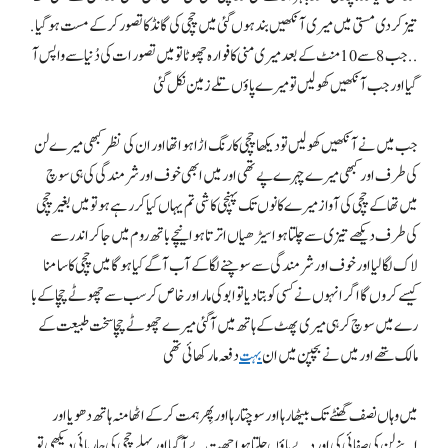
تیز کر دی مستی میں میری آنکھیں بند ہوں گئی میں چچی کی گانڈ کا تصور کر کے مست ہو گیا .
. . جب 8 سے10 منٹ کے بعد میری منی کا فوارہ چھو ٹا تو میں تصور ات کی دُنیا سے واپس آ
گیا اور جب آنکھیں کھولیں تو میرے پاؤں تلے زمین نکل گئی
جب میں نے آنکھیں کھولیں تو دیکھا چچی کا رنگ اڑا ہوا تھا اور ان کی نظر کبھی میرے لن
کی طرف اور کبھی میرے چہرے پے تھی اور میں ابھی خوف اور شرمندگی کی ہی سوچ
میں تھا کے چچی کی آواز میرے کا نوں تک پہنچی کا شی تم یہاں کیا کر رہے ہو تو میں بغیر چچی
کی طرف دیکھے تیزی سے چلتا ہوا سیڑھیاں اترتا ہوا نیچے باتھ روم میں جا کر اندر سے
لاک لگا لیا اور خوف اور شرمندگی سے سوچنے لگا کے آب آگے کیا ہو گا میں چچی کا سامنا
کیسے کروں گا اگر انہوں نے کسی کو بتا دیا تو ابو کی مار اور خاص کر سب سے چھوٹے چچا کے با
رے میں سوچ کر ہی میری پھٹ کے ہاتھ میں آ گئی میرے چھوٹے چچا سخت طبیعت کے
مالک تھے اور میں نے بچپن میں ان
بہت
دفعہ مار کھائی تھی
میں وہاں نصف گھنٹے تک بیٹھا رہا اور سوچتا رہا اور پِھر ہمت کر کے اٹھا منہ ہاتھ دھویا اور
اپنے لن کی صفائی کی اور دبے پاؤں چلتا ہوا چھت پے آ گیا اور پہلے چچی کی چار پائی دیکھی تو