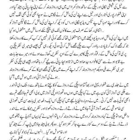
سے تیل کی شیشی نکالی اور چچی کے ساتھ والا کمرا اس میں ہی دروازہ بند کر کے اپنی چار پائی پر بیٹھ گیا اور
اپنی شلوار پوری اُتار دی اور تیل سے اپنے لن کی مالش کرنے لگا میں نے سوچا ابھی کوئی بھی تنگ نہیں
کرے گا اور اپنے موبائل پے سیکس ویڈیو لگا لی اور اس کو دیکھ کر اپنے لن کی مالش کرنے لگا لیکن آواز کو
اتنا ہی رکھا کے صرف میرے کانوں تک ہی پہنچ سکے اور مالش میں مشغول ہو گیا..
میں اپنے لن کی مالش اور ویڈیو دیکھنے میں اتنا مشغول تھا کہ مجھے کوئی خبر نہیں کہ کب کمرے کا دروازہ کھلا
جو کہ مجھے لاک کرنا یاد نہ رہا اور کب سے چچی مجھے مالش کرتی ہوئی دیکھ رہی تھی جیسے ہی میری نظر چچی پر
پری تو لن کی مالش کے رفتار اور چچی کا میرے لن کے اوپر نظریں گھا ڑ ے ہوئے اور میرے جذبات
بے قابو ہونے سے منی کا فوارہ سیدھا ہوا میں اڑتا ہوا چار پائی سے نیچے گر رہا تھا اور جیسے ہی چچی کی نظر
میری نظر سے ملی وہ یکدم دروازہ بند کر کہ اپنے کمرے میں چلی گئی مجھے ان کا کے کمرے کا دروازہ بند
ہونے کی آواز آئی اور میں ہوش میں آ گیا …
میں نے جلدی سے شلوار پہنی اور بھاگتا ہوا چچی کے دروازے کو کانپتے ہوئے ہاتھ سے دستک دی تو اندر
سے ہلکی سی آواز آئی کون ہے میں نے کہا چچی میں ہوں وہ تھوڑا اونچی آواز میں بولی ابھی تم جاؤ مجھے تم سے
ابھی کوئی بات نہیں کرنی . . میں نے دوبارہ الجا ییا لہجے میں کہا چچی بس ایک دفعہ میری بات سن لیں تھوڑی
سی خاموشی کے بعد آواز آئی آ جاؤ میں نے ڈرتے ڈرتے دروازہ کھولا اور نظریں جھکائے ہوئے اندر
داخل ہوا تو چچی نے کہا دروازہ بند کر دو میں نے دروازہ بند کر دیا تو انہوں نے کہا یہاں آؤ بیڈ پے بیٹھو میں
ڈرتے ڈرتے بیڈ کے دوسرے کنارے پے جا کر کھڑا ہو گیا . . وہ پِھر بولی بیٹھ جاؤ میں چُپ کر کے بیٹھ گیا
اور خاموش ہو گیا . . . انہوں نے کہا بولو کیا کہنا ہے
میں نے مسكین سی شکل بنا کے اور آہستہ سی آواز میں کہا چچی مجھے معاف کر دیں میری سے غلطی ہو گئی