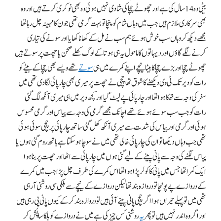
بیٹی وہ 14 سال کی ہے اور چھوٹے چچا کی شادی نہیں ہوئی وہ بھی نوکری کرتے ہیں اور وہ
بھی سرکاری ملازم ہیں جب میں وہاں شام کو پنچا تو بہت گرمی تھی جون کا مہینہ چل رہا تھا
مجھے دیکھ کر وہاں سب خوش ہوئے ہم سب نے مل کے كھانا کھایا اور سونے کی تیاری
کرنے لگے گاؤں اور دیہاتوں کا ماحول یہ ہی ہوتا کے لوگ کھلے صحن یا چھت پر سوتے ہیں
چھوٹے چچا اور بڑے چچا کا بیٹا نیچے اپنے کمرے میں ہی
سوتے
تھے ویسے بھی چچا کے بیٹے کو
رات کو دیر تک ٹی وی دیکھنے کا شوق تھا چچی نے چھت پر میری بھی چار پائی لگا دی تھی میں
سفر کی وجہ سے تھکا ہوا تھا اور چار پائی پے لیٹ گیا اور کچھ دیر میں ہی میری آنکھ لگ گئی
رات کو جب سب سوئے ہوئے تھے اچانک مجھے گرمی کی وجہ سے پیاس اور گرمی محسوس
ہوئی اور گرمی اور پیاس کی شدت سے میری آنکھ کھل گئی ساتھ چار پائی پر چچی سوئی ہوئی
تھی جب وہاں دیکھا تو ان کی چار پائی خالی تھی میں نے سوچا ہو سکتا ہے باتھ روم گئی ہوں یا
پیاس لگنے کی وجہ سے پانی پینے کے لیے گئی ہوں میں چار پائی سے اٹھا اور چھت پر بنا ہوا
ایک کمرا تھا جس میں پانی کا کولر پڑا ہوا تھا اس کمرے کی طرف چل پڑا جب میں کمرے
کے دروازے پے پونچا تو دروازہ بند تھا لیکن دروازے کے نیچے سے ہلکی سی روشنی آ رہی
تھی میں تو پہلے حیراں ہوا اگر چچی پانی پینے آئی ہیں تو دروازہ بند کر کے کیوں پانی پی رہی ہیں
اور اگر وہ اندر نہیں ہیں تو پِھر
یہ
روشنی کس چیز کی ہے میں نے دروازے کو ہلکا سا پُش کر