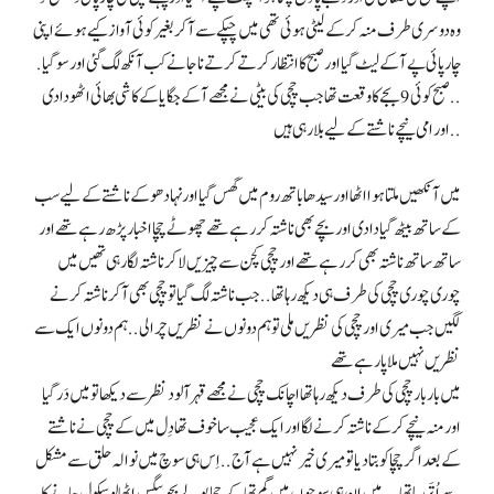
وہ دوسری طرف منہ کر کے لیٹی ہوئی تھی میں چپکے سے آ کر بغیر کوئی آواز کیے ہوئے اپنی
چار پائی پے آ کے لیٹ گیا اور صبح کا انتظار کرتے کرتے نا جانے کب آنکھ لگ گئی اور سو گیا .
. . صبح کوئی 9 بجے کا وقعت تھا جب چچی کی بیٹی نے مجھے آ کے جگایا کے کا شی بھائی اٹھو دادی
اور امی نیچے ناشتےکے لیے بلا رہی ہیں ..
میں آنکھیں ملتا ہوا اٹھا اور سیدھا باتھ روم میں گھس گیا اور نہا دھو کے ناشتے کے لیے سب
کے ساتھ بیٹھ گیا دادی اور بچے بھی ناشتہ کر رہے تھے چھوٹے چچا اخبار پڑھ رہے تھے اور
ساتھ ساتھ ناشتہ بھی کر رہے تھے اور چچی کچن سے چیزیں لا کر ناشتہ لگا رہی تھیں میں
چوری چوری چچی کی طرف ہی دیکھ رہا تھا . . جب ناشتہ لگ گیا تو چچی بھی آ کر ناشتہ کرنے
لگیں جب میری اور چچی کی نظریں ملی تو ہم دونوں نے نظریں چرا لی . . ہم دونوں ایک سے
نظریں نہیں ملا پا رہے تھے
میں بار بار چچی کی طرف دیکھ رہا تھا اچانک چچی نے مجھے قہر آلود نظر سے دیکھا تو میں دَر گیا
اور منہ نیچے کر کے ناشتہ کرنے لگا اور ایک عجیب سا خوف تھا دِل میں کے چچی نے ناشتے
کے بعد اگر چچا کو بتا دیا تو میری خیر نہیں ہے آج . . اِس ہی سوچ میں نوالہ حلق سے مشکل
سے اُتَر رہا تھا . . . میں ان ہی سوچوں میں گم تھا کے چچا بولے بچو بیگس اٹھا لو سکول جانے کا