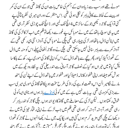
موٹے تھے اور سب سے زیادہ ان کے جِسَم کی خاص بات ان کی گانڈ تھی جو کے ان کی کمر
اور پیٹ کے لحاظ سے کافی باہر کو نکلی ہوئی تھی .اِس منظر کے دوران میری نظر چٹآ ئی پے
گئی تو ایک گاجر دیکھی جو کے سائز میں 4 انچ تک لمبی اور 1 انچ تک چوڑی نظر آ رہی تھی
میں یہ ہی سوچ رہا تھا کے میں نے موبائل پے غور سے دیکھا تو فلم میں اب لڑکا لڑکی کی گانڈ
میں اپنا لن ڈال رہا تھا اور لڑکی چیلا رہی تھی چچی نے موبائل کی آواز اتنی ہی رکھی تھی کے
آواز کمرے سے باہر سنائی نہیں جا سکتی تھی . چچی نے وہ گاجر اُٹھائی پہلے اس کو منہ میں ڈال
کے تھوڑا گیلاکیا اور پِھر نیچے سے ہاتھ ڈال کے اس کو اپنی گانڈ کی موری پے رکھ کے ہلکا سا
پُش کیا تو میں حیراں ہو گیا کےنصف گاجر آسانی سے اندر چلی گئی .یہ نظارہ دیکھ کے میں
ہوش کھو بیٹھا اور اپنی شلوار کا نالہ ڈھیلا کیا اور شلوار میں ہاتھ ڈال کے اپنے لن کی مٹھ
مارنے لگا میرا لن اس وقعت لوہے کی را ڈ کی طرح سخت ہو چکا تھا گانڈ کی موری میری سب
سے بڑی کمزوری تھی . یہ بات نہیں ہے کے میں کوئی
لونڈے
باز ہوں اور نا ہی ایسا کوئی
شوق رکھتا ہوں . . لیکن لڑکی کے معاملے میں گانڈ کا دیوانہ ہوں. چچی گاجر کو اندر باہر کر
رہی تھی اور آہستہ آہستہ کرا ہ رہی تھی فلم میں جب لڑکے نے اپنی رفتار تیز کی تو میں نے
دیکھا کے چچی بھی مزید گرم ہوں گئی ہیں اور یکا یک میں نے دیکھا انہوں نے گاجر کو تھوڑا
اور پُش کیا تو وہ پوری اندر باہر ہونے لگی اور چچی بھی فل مستی میں آ گئی اور میں نے بھی مٹھ