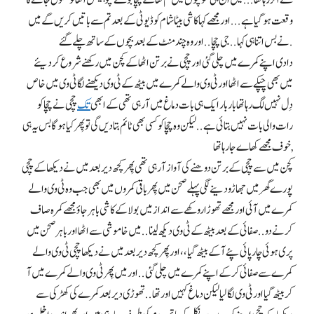
وقعت ہو گیا ہے . . . اور مجھے کہا کا شی بیٹا شام کو ڈیوٹی کے بعد تم سے باتیں کریں گے میں
نے بس اتنا ہی کہا.. جی چچا . . اور وہ چند منٹ کے بعد بچوں کے ساتھ چلے گئے.
دادی اپنے کمرے میں چلی گئی اور چچی نے برتن اٹھا کے کچن میں رکھنے شروع کر دیئے
میں بھی چپکے سے اٹھا اور ٹی وی والے کمرے میں بیٹھ کے ٹی وی دیکھنے لگا ٹی وی میں خاص
دِل نہیں لگ رہا تھا بار بار ایک ہی بات دماغ میں آ رہی تھی کے ابھی
تک
چچی نے چچا کو
رات والی بات نہیں بتائی ہے . . لیکن وہ چچا کو کسی بھی ٹائم بتا دیں گی تو پِھر کیا ہو گا بس یہ ہی
خوف مجھے کھاے جا رہا تھا,
کچن میں سے چچی کے برتن دو هنے کی آواز آ رہی تھی پِھر کچھ دیر بعد میں نے دیکھا کے چچی
پورے گھر میں جھاڑو دینے لگی پہلے صحن میں پِھر باقی کمروں میں بھی جب وہ ٹی وی والے
کمرے میں آئی اور مجھے تھوڑا رو کھے سے انداز میں بولا کے کا شی باہر جاؤ مجھے کمرہ صاف
کرنے دو.. صفائی کے بعد بیٹھ کے ٹی وی دیکھ لینا . . میں خاموشی سے اٹھا اور باہر صحن میں
پری ہوئی چار پائی پئے آ کے بیٹھ گیا ، ، اور پِھر کچھ دیر بعد میں نے دیکھا چچی ٹی وی والے
کمرے سے صفائی کر کے اپنے کمرے میں چلی گئی .. اور میں پِھر ٹی وی والے کمرے میں آ
کر بیٹھ گیا اور ٹی وی لگا لیا لیکن دماغ کہیں اور تھا . . تھوڑی دیر بعد کمرے کی کھڑکی سے