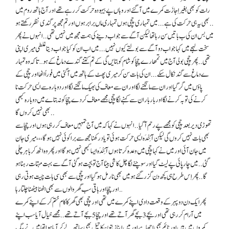
رات کو بھی بغیر اِجازَت کمرے میں آ گئے اور وہاں پے بیہودہ حرکت کر رہے تھے اور آج باتھ روم میں
بھی یہ ہی حرکت کی ہے . . . میں تمہاری چچی ہوں تمہاری ماں برابر ہوں اور تم مجھ پر گندی نظر رکھتے ہو..
میں بس ان کی ب باتیں سن رہا تھا لیکن آگے سے جواب دینے کی ہمت مجھ میں نہیں تھی . . انہوں نے پِھر
سخت لہجے میں کہا جواب دو آگے سے بولتے کیوں نہیں . . . میں اب ان کو کیا جواب دیتا غلطی میری اپنی
تھی . . پِھر چچی بولی آج میں تمھارے چچا کو شام کو بتا یں گی کے تم کتنے گندے دماغ کے ہو… تا کہ وہ تمہار
ے دماغ سے گند نکال سکے . . . ان کی بات سن کر میری پھٹ کے ہاتھ میں آ گئی میں فوراً اٹھا اور چچی کے
پاؤں میں گر گیا اور ان سے مانگنے لگا اور ان سے معاف کی بھیک مانگنے لگا اور دوبارہ سے ایسی حرکت نا
کرنے کی توبہ کرنے لگا اور بار بار ان سے کہنے لگا چچی مجھے معاف کر دے چچا کو نہ بتا ےمیں دوبارہ کبھی
بھی نہیں کروں گا..
تھوڑی دیر بعد چچی کو مجھے پے رحم آ گیا . . انہوں نے کہا کہ میں آج تمہیں معاف کر رہی ہوں اور چچا سے
بھی بات نہیں کروں گی لیکن آئِنْدَہ ایسی حرکت ہوئی تو یاد رکھنا مجھ سے برا کوئی نہیں ہو گا ، ، ، میری جان
میں جان آئی اور میں نے کہا چچی میں وعدہ کرتا ہوں آئِنْدَہ ایسا کبھی نہیں ہو گا اور پِھر وہ اٹھ کر باہر چلی
گئی.. میں چار پائی پے لیٹ گیا اور سوچنے لگا چل کا شی بیٹا آج تو بچت ہو گئی آگے سے بہت مہتات رہنا ہو
گا.. پِھر اِس طرح ہی کچھ دن گزر گئے ہو میں بھی نارمل ہو گیا اور چچی سے بھی سی بات چیت ہوتی رہی
اور چچا اور باقی سب گھر والوں سے بھی اٹھنا بیٹھنا چلتا رہا…
پِھر ایک دن دوپہر کے وقعت دادی اپنے کمرے میں تھی اور چچی بھی گھر کا کام ختم کر کے اپنے کمرے
میں آرام کر رہی تھی اور بچے 3 بجے گھر آتے تھے اور چچا 5 بجے آتے تھے . . مجھے خیال آیا سب اپنے
کمروں میں ہیں اور ٹائم بھی اچھا ہے اور میں اپنا زیتون کا تیل بھی ساتھ لے کر آیا ہوا تھا میں نے بیگ