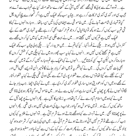
ہے . . . تو وہ آگے سے بولی کا شی مجھے سمجھ نہیں آتی کے تمھارے ساتھ مسئلہ کیا ہے تم جب سے آ ے ہو
عجیب سی اور گندی گندی حرکات کر رہے ہو . . بیٹا یہ سب کچھ ٹھیک نہیں ہے اگر تمھارے چچا کو پتہ چل
گیا تو تمہاری شامت آ جائے گی . . میں خاموشی سے بیٹھا ان کی باتیں سن رہا تھا . . . دوبارہ انہوں نے کہا کا
شی تم یہ سب کیوں کرتے ہو کچھ تو اپنا خیال کرو جو تم حرکت ابھی کر رہے تھے یہ تمہاری صحت کے لیے
ٹھیک نہیں ہے تم کیوں نہیں سمجھتے ہو . . . میں نے بہت ہلکی سی آواز میں کہا میں کیا کروں مجھے سے
کنٹرول نہیں ہوتا . . . چچی نے فوراً کہا . . کیا کہا تم نے . . . میں مزید دَر گیا . . . . چچی بولی بیٹا یہ سب کچھ ٹھیک
نہیں ہے تم سمجھتے کیوں نہیں ہو . . انہوں نے کہا یہ سب چھور دو میں نے کہا چچی میں کوشش کروں گا
دوبارہ نا کروں لیکن آپ کسی کو نا بتائیں . . . انہوں نے کہا ٹھیک ہے تم دوبارہ نہیں کرو گے تو میں کسی سے
بھی بات نہیں کروں گی . . . میں نے کہا شکریہ تو میں اٹھ کر باہر جانے لگا تو میرا لن تو ویسے بھی مالش اور
منی کے نکلنے سے گیلا تھا تو اِس سے میرے شلوار پوری آگے سے گیلی ہوئی تھی چچی نے کہا یہ شلوار اُتار
کے مجھے دو میں اِس کو دھو دیتی ہوں ساری شلوار گندی کر دی ہے . . میں نے کہا جی اچھا . . جب باہر جانے
لگا تو انہوں نے پِھر پوچھا یہ تیل کون سا ہے اور کہاں سے لے ہو . . میں خاموش ہو گیا تو پِھر وہ بولی بتاؤ بھی
میں نے کہا وہ میں اسلام آباد سے لے کر آیا تھا اور یہ زیتون کا تیل ہے . . پِھر انہوں نے پوچھا تیل کے
ساتھ کیوں کرتے ہو . . تو میں خاموش ہو گیا اور جواب دینے کی ہمت ہی نہیں ہو رہی تھی . . پِھر انہوں
نے پوچھا بتاؤ بھی . . میں نے آہستہ سے کہا وہ مجھے بتاتے ہوئے شرم آتی ہے . . تو انہوں نے طنزیہ کہا کیوں
جب کر رہے تھے تو شرم نہیں آتی اور بتاتے ہوئے شرم آتی ہے . . میں ان کی بات سن کر شرمندہ ہو گیا .
بولو تیل کے ساتھ کیوں کرتے ہو . . میں نے پِھر ہمت کر کے کہا کے اِس سے لن لمبا اور مضبوط ہوتا ہے .