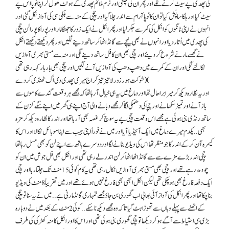
کی پھدی پے سیٹ کرنے لگے اور پِھر ان کی چکنی اور نرم ملائم پھدی کے ہونٹ کھول کر اپنا ٹوپا اس پے
سیٹ کیا اور ہلکا سا پُش کیا تو ان کا ٹوپا آرام سے اندر چلا گیا اور چچی کے منہ سے ہلکی سی کی آواز نکل گئی اور
انہوں نے اپنی ٹانگوں کو انکل کی کمر سے جکر لیا اور پِھر انکل نے ایک زور کا جھٹکا مارا اور پورا کا پورا لن چچی
کی پھدی میں اُتار دیا اور انہوں نے بھی نیچے سے گانڈ اٹھا کر ساتھ دینے لگیں اور پِھر دیکھتے دیکھتے انکل
نے گھسے مارنے شروع کر دیئے اور چچی بھی ان کا فل ساتھ دینے لگی اور منہ سے مستی بھری آوازیں
نکالنے لگی اور ان کے کمرے میں د ھپ د ھپ کی آوازیں آنے لگیں اور چچی بھی باربار کہہ رہی تھی
(شوکت ہور زور لا تیز تیز کر اج میری پھدی دی اگ ٹھنڈی کر دے(
اور یہ نظارہ دیکھ کر میرا برا حال تھا اور دماغ میں یہ ہی خیال آ رہا تھا کہ مجھے ہر وقعت گندے کاموں سے
باز آنے اور تمیز سکھانے اور چچا کی دھمکی لگا کر مجھے دبانے والی آج اپنے ہی گھر میں اپنے سگے کزن کے
ساتھ رنڈی بنی ہوئی ہے مجھے اس وقعت چچی پے یہ سوچ کرغصہ بھی آ رہا تھا اور اندر کا نظارہ دیکھ کر مزہ
بھی . . یکدم میرے دماغ میں ایک آئیڈیا آیا اور میں نے فوراً اپنی جیب سے اپنا موبائل نکالا اور اس کا
کیمرہ آن کر کے اندر کا جو منظر تھا اس کی ویڈیو بنانے لگا اوردوسرے ہاتھ سے اپنے لن کو بھی مسل رہا تھا
چچی اندر بڑے مزے سے سے گانڈ اٹھا اٹھا کر لن اندر لے رہی تھی اور انکل بھی فل جوش میں ان کو
چودھ رہے تھے اور چچی بھی مستی بھری آوازیں نکال رہی تھی یہ کام کوئی 15 منٹ تک چلتا رہا اور چچی
ایک دفعہ فارغ بھی ہو چکی تھی لیکن انکل ابھی بھی فارغ نہیں ہوئے تھے اور میں تقریباً 8 منٹ کی ویڈیو
بنا چکا تھا اور پِھر انکل کی آواز آئی بھابی اب گھوری بن جاؤ مجھے تمہاری گانڈ مارنی ہے . . میں نے یہ سنا تو چچی
کے اٹھنے سے پہلے وہاں سے تھوڑا ہٹ گیا تا کہ وہ مجھے دیکھ نا سکے . . کوئی 2 منٹ کے بَعْد میں نے دوبارہ
بڑی ہی احتیاط سے آگے ہو کر دیکھا تو چچی گھوری بنی ہوئی تھی اور اس کا اور انکل کا منہ کھڑکی کی طرف