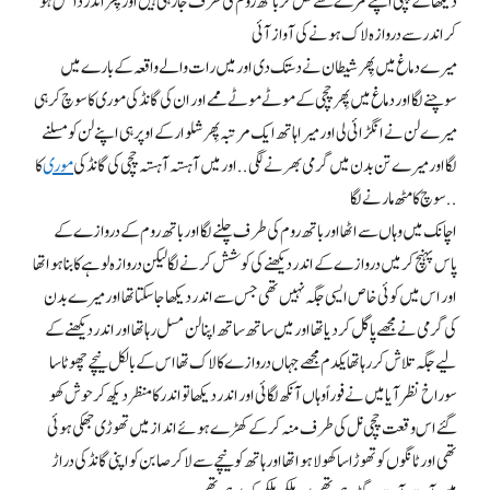
دیکھا کے چچی اپنے کمرے سے نکل کر باتھ روم کی طرف جا رہی ہیں اور پِھر اندر داخل ہو
کر اندر سےدروازہ لاک ہونے کی آواز آئی
میرے دماغ میں پِھر شیطان نے دستک دی اور میں رات والے واقعہ کے با رے میں
سوچنے لگا اور دماغ میں پِھر چچی کے موٹے موٹے ممے اور ان کی گانڈ کی موری کا سوچ کر ہی
میرے لن نے انگڑائی لی اور میرا ہاتھ ایک مرتبہ پِھر شلوار کے اوپر ہی اپنے لن کو مسلنے
لگا اور میرے تن بدن میں گرمی بھرنے لگی . . اور میں آہستہ آہستہ چچی کی گانڈ کی
موری
کا
سوچ کا مٹھ مارنے لگا..
اچانک میں وہاں سے اٹھا اور باتھ روم کی طرف چلنے لگا اور باتھ روم کے دروازے کے
پاس پہنچ کر میں دروازے کے اندر دیکھنے کی کوشش کرنے لگا لیکن دروازہ لوہے کا بنا ہوا تھا
اور اس میں کوئی خاص ایسی جگہ نہیں تھی جس سے اندر دیکھا جا سکتا تھا اور میرے بدن
کی گرمی نے مجھے پاگل کر دیا تھا اور میں ساتھ ساتھ اپنا لن مسل رہا تھا اور اندر دیکھنے کے
لیے جگہ تلاش کر رہا تھا یکدم مجھے جہاں دروازے کا لاک تھا اس کے بالکل نیچے چھوٹا سا
سوراخ نظر آیا میں نے فوراً وہاں آنکھ لگائی اور اندر دیکھا تو اندر کا منظر دیکھ کر حو ش کھو
گئےاس وقعت چچی نل کی طرف منہ کر کے کھڑے ہوئے انداز میں تھوڑی جھکی ہوئی
تھی اور ٹانگوں کو تھوڑا سا کھولا ہوا تھا اور ہاتھ کو نیچے سے لا کر صابن کو اپنی گانڈ کی دراڑ