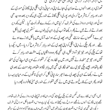
میں آہستہ آہستہ رگڑ رہی تھی اور ہلکی ہلکی کرا رہی تھی
تھوڑی دیر بعد انہوں نے صابن کی بجائے اپنی درمیانی بڑی انگلی اپنی گانڈ کی موری کے
اندر اور باہر کرنا شروع کر دی اور پوری انگلی گانڈ کے اندر لیتی رہی کچھ دیر بعد وہ سیدھی
ہوئی اور اپنا منہ دروازے کی طرف کر لیا میں دَر کے مارے فوراً ہٹ گیا . . لیکن کچھ دیر
بعد ڈرتے ڈرتے میں نے پِھر دیکھا تو اب کی بار ان کی بالوں سے سُتھری پھدی بالکل
میرے آنکھوں کے سامنے تھی اور پھدی کے ہونٹ آپس میں بالکل جوڑے ہوئے
تھے . . اور پِھر چچی نے اپنی انگلی کو اپنی پھدی کے اندر باہر کرنا شروع کر دیا ، ، میں دیکھ رہا
تھا کے چچی کی اور تیز تیز آواز نکل رہی تھی پِھر وہ دو انگلیاں یک مشت اندر باہر کرنے
لگیں اور تیز تیر مٹھ مارنے لگیں اور میں یہ نظارہ دیکھ کر شلوار کے اوپر ہی اپنے لن کی مٹھ
لگا رہا تھا اور جیسے چچی تیزی سے مٹھ لگا رہی تھی میں باہر لگا ہوا تھا اور چند منٹ کے بعد ہی
میں نے دیکھا کے ان کی پھدی سے ڈھیر سارا پانی نکل کر ان کی ٹانگوں کے درمیان بہہ رہا
تھا اور پِھر ان کے فارغ ہوتے ہی میں نے بھی شلوار کے اندر ہی منی کا فوارہ چھو ر دیا
میں ابھی اِس نظارے میں مگھن تھا کے چچی نیچے بیٹھ گئی اور ان کا منہ تو پہلے ہی دروازے کی طرف تھا اور
مجھے یوں لگا کے انہوں نے مجھے سوراخ سے دیکھتے ہوئے دیکھ لیا ہے وہ اس وقعت بالکل سوراخ کی طرف
دیکھ رہی تھی میری تو اس وقعت پھٹ کے ہاتھ میں آ گئی اور میں وہاں سے بھاگتا ہوا دادی کے ساتھ