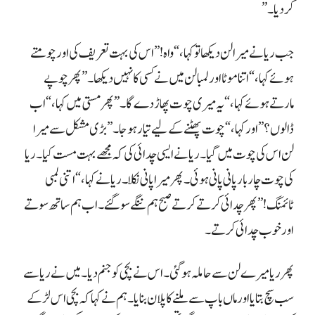
کر دیا۔”
اور خوب چدائی کرتے۔