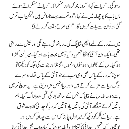
گئی ہو تو ان سے بات کروں گا۔” اسی طرح وقت گزرنے لگا۔