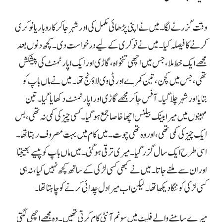
کسی لڑکی کو ننگا دیکھا تھا۔ لیکن اب میرا دل چدائی کرنے کو چاہتا تھا۔