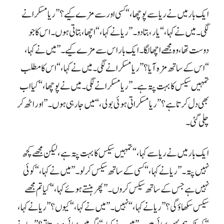
چلی گئی۔