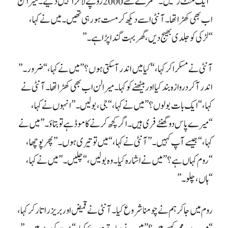
“لڑکی کو جلدی بھیج دیں، گھر بہت گندا پڑا ہے۔”
“ہاں، چلو۔”