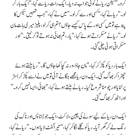
مسکراتی ہوئی چلی گئی۔
اور اٹھ کر بھاگ گئی۔