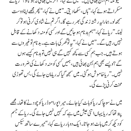
محنت کرنی پڑے گی۔