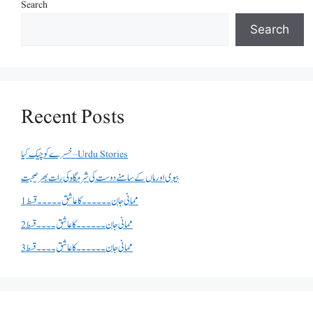
Search
Search
Recent Posts
خسرے کو چیک کیا – Urdu Stories
بیوی اور ماں کے سامنے دوست کی شرمگاہ کی رات بھر صحبت
ممانی جان ۔۔۔۔۔۔کا عاشق ۔۔۔۔۔قسط 1
ممانی جان ۔۔۔۔۔۔کا عاشق ۔۔۔۔قسط 2
ممانی جان ۔۔۔۔۔۔کا عاشق ۔۔۔۔قسط 3