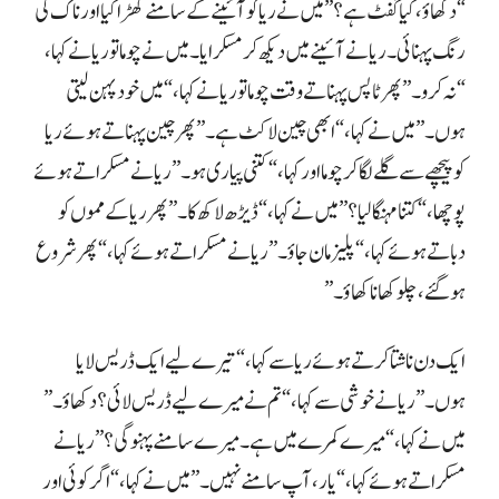
ہو گئے، چلو کھانا کھاؤ۔”