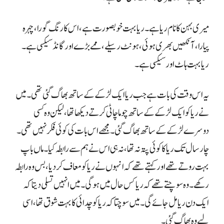
ریا بہت ہاٹ اور سیکسی ہے۔
لیے وہ بھاگ گئی۔