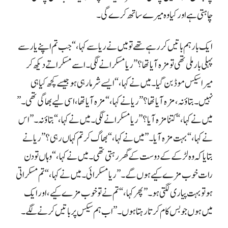
چاہتی ہے اور کیا وہ میرے ساتھ کرے گی۔
میں ہوں جو بس کام کرتا رہتا ہوں۔” اب ہم سیکس پر باتیں کرنے لگے۔