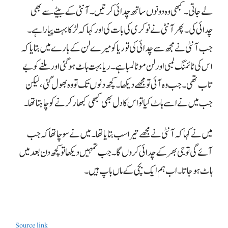
جب میں نے اسے ہاٹ کیا تو اس کا دل بھی کبھی کبھار کرنے کو چاہتا تھا۔
ہاٹ ہو جاتا۔ اب ہم ایک بچی کے ماں باپ ہیں۔
Source link