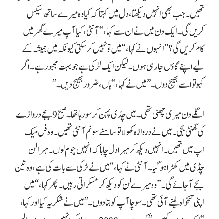
کہو تو اسے بھیج دوں۔” میں نے کہا، “ہاں، ضرور بھیج دیں۔”