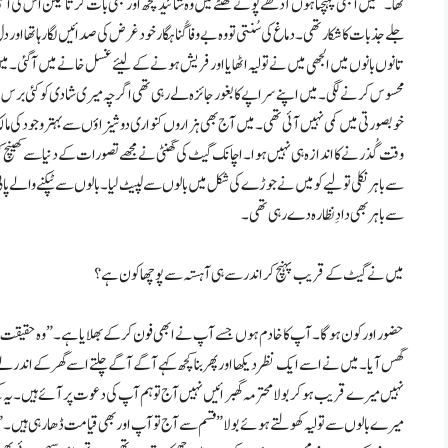
تھا ۔ ” میں ابھی پہنچتا ہوں آدھے پونے گھنٹے میں وہ شائید کچھ اور بھی بات کرتا لیکن اس 
جلے جذبات کا شکار تھی۔ دماغ کی سُنتی تو وہ بے وفا گُناہگار خودغرض کی صدائیں لگا رہا تھا اور
تانوں بانوں میں الجھی میں نے تولیہ اٹھایا اور فریش ہونے کے لیئے غسل خانے میں آگئی۔ م
محسوس کرنے لگی۔ میں اپنے سراپے کا بغور جائزہ لے رہی تھی اگرچہ میری شادی کو کئی برس ب
خوبصورتی میں کمی نہیں آئی تھی۔ میں آج بھی ہزاروں کنواری دوشیزاؤں سے بہتر وجود کی مالک ت
وقت گُذرنے کا اندازہ ہی نہیں ہوا۔ اچانک گیٹ کی گھنٹی نے مجھے تصورات کے دنیا سے کھینچ ک
سے باہر نکلی تولیے کو میں نے جوڑے کی شکل میں بالوں سے لپیٹ لیا۔ بالوں سے ٹپکنے والے 
سے باہر بھی دادِ نظارہ دے رہی تھی۔
میں نے گیٹ کے قریب پہنچ کر اندر سے ہی آہستہ سے پوچھا کون ہے؟
گھس آیا۔ میں نے اسے ایک نظر دیکھا اور پھر بنا کچھ کہے آگے آگے چلتے اسے گھر کے اندر لے آئ
نہیں میرے قریب ہو کر بولا محترمہ گھبرائیں نہیں آج تو ہم آپ کی دعوت پر آئے ہیں۔ یہ کہ
میرے بالوں سے تولیہ کھولتے ہوئے بولا ” قسم سے آج تو آپ اور بھی قیامت ڈھا رہی ہیں۔”