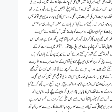
 لگ رہی تھی۔ میری ٹانگیں ہلکی سی کپکپاہٹ لیئے ہوئے تھیں ۔ جبکہ میری
ھیں۔ میں سوچ رہی تھی کہ وہ آئے گا تو پہلے بیٹھیں گے چائے وغیرہ کے ساتھ
تھا۔ جارحیت اس کی فطرت میں تھی۔ اور اس کا یہی جارحانہ پن ہی تو تھا جس
بارہ میری طرف دیکھتے ہوئے کہا ” کیا بات ہے حضور آپ ڈر رہی ہو ؟” نن
ات کا ہم کون سا ایک دوسرے کو جانتے نہیں” یہ کہتے ہوئے اُس نے
 میں مجھے یوں پکڑ کر اپنی گود میں بٹھا رہا تھا جیسے یہ گھر اسکا ہے اور میں اس
ا خیال تھا کہ اگر پہلے چائے وغیرہ پی لیتے تو…..” آخر میں نے ہمت کرکے
سے شہد پیئیں گے شہد ” یہ کہتے ہوئے اُس نے میری چوٹی کے بالوں کو ایک
ھر اس نے اپنی گردن تھوڑی سی نیچے جھکائی تو اس کے ہونٹ میرے ہونٹوں سے
کتنے میٹھے ہیں ۔ وہ اب مزے لے لے کر چوسنے لگا تھا۔ میں بُت بنی تھی مجھے
آتے ہی یوں سٹارٹ لیا تھا۔ میں اس انداز کی توقع بھی نہیں کر رہی تھی۔
و سرور کی وادی میں اترنا ہے تو میرا ساتھ دیجیئے۔ ایسے اکیلے سب کچھ کرتے کیا
ے روکے ہوئے تھا۔ اس کا بائیاں بازو میری گردن کے نیچے جبکہ دائیاں ہاتھ
 جس حصے کو چھُو رہا تھا اُس اس حصے میں بجلی کے کرنٹ سے محسوس ہو رہے
تھ میری چھاتی تک آیا اور میرے مموں پر دباؤ ڈالنے لگا۔ میرے مموں کو ہاتھ