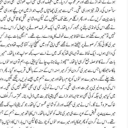
ہونے کے انداز نے مجھے اور مرعوب کر دیا۔ میں جھجھک تو رہی تھی اب تھوڑی سہمی ہوئی بھی
سانسوں کی رفتار تیز ہو رہی تھی ۔ جس سے میری چھاتیاں عجیب انداز میں اوپر نیچے ہو رہی ت
بات چیت کریں گے۔ اور پھر اگلے مرحلے تک پہنچیں گے لیکن وہ شائید تحمل کا قائل ہی نہیں 
نے مجھے اس کی لونڈی بننے پر مجبور کر دیا تھا۔ تولیہ ایک طرف صوفے پر اچھال کر اس نے دو
نہیں تو ” میرے گھٹے ہوئے الفاظ میرے خوف کا پتہ دے رہے تھے۔ “اچھی بات ہے ڈر کس ب
میری کلائی پکڑ کر صوفے پر بیٹھتے ہوئے مجھے بھی اپنی گود میں کھینچ لیا۔ کتنا عجیب تھا وہ میرے گھر
کی داسی ہوں ۔ ایک لحاظ سے تو ایسا ہی تھا کیونکہ میں نے اسے سب کچھ سونپ جو دیا تھا۔ “میر
بات کرنے کا حوصلہ جمع کر ہی لیا تھا۔ “چھوڑیئے جناب چائے کیا پینی ہے، ہم تو ان ہونٹوں 
ہلکا سا جھٹکا دیا جس سے میری گردن مُڑ کر میرا منہ اس کے منہ کے بالکل قریب ہو گیا۔ پ
ملتے چلے گئے۔ وہ میرے ہونٹوں کو چوم رہا تھا اور میرے جسم میں جیسے لہریں رینگنے لگیں۔ واہ 
اس کی دیدہ دلیری پر حیرت ہو رہی تھی۔ کہ اس نے کوئی رسمی سی بھی گفتگو نہیں کی تھی۔ اور 
میں کیا میری جگہ کوئی بھی ہوتا ایسا انداز اسے بھی یقیناً حیرت میں ڈال دیتا۔ محترمہ اگر لُطف 
خاک مزہ آئے گا۔ اُس نے میری جھجھک اور ڈر کو شائید محسوس کیا تھا۔ جو کہ یقیناً اب تک مجھ
میرے پیٹ پر قمیض کے اوپر سے ہی میری ناف کو ٹٹول رہا تھا۔ اس کا ہاتھ میرے جسم کے جس
تھے۔ اس نے گردن کو پھر جھکایا اور میرے ہونٹوں کو چوسنے لگا لیکن اس بار اس کا دائیاں ہا