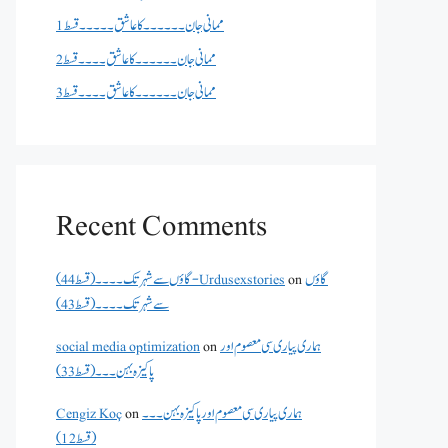
ممانی جان ۔۔۔۔۔۔کا عاشق ۔۔۔۔۔قسط 1
ممانی جان ۔۔۔۔۔۔کا عاشق ۔۔۔۔قسط 2
ممانی جان ۔۔۔۔۔۔کا عاشق ۔۔۔۔قسط 3
Recent Comments
گاؤں
on
گاؤں سے شہر تک۔۔۔۔(قسط 44) - Urdusexstories
سے شہر تک۔۔۔۔(قسط 43)
ہماری پیاری سی معصوم اور
on
social media optimization
پاکیزہ بہن۔۔۔(قسط33)
ہماری پیاری سی معصوم اور پاکیزہ بہن۔۔۔
on
Cengiz Koç
(قسط12)