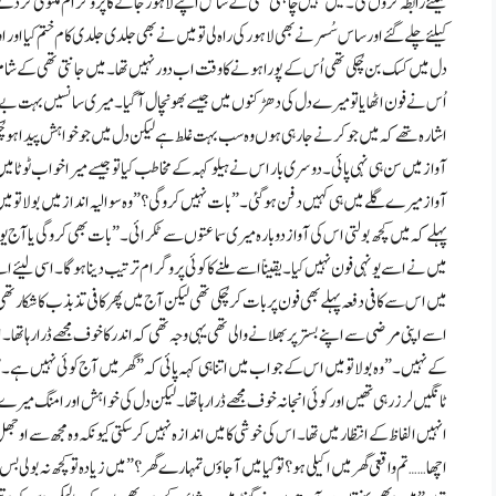
کیلئے رابطہ کروں گی۔ میں نہیں چاہتی تھی کے ساس اپنے لاہور جانے کا پروگرام ملتوی کر د
کیلئے چلے گئے اور ساس سُسر نے بھی لاہور کی راہ لی تو میں نے بھی جلدی جلدی کام ختم کیا اور ا
دل میں کسک بن چُکی تھی اُس کے پورا ہونے کا وقت اب دور نہیں تھا۔ میں جانتی تھی کے شام 
اُس نے فون اٹھایا تو میرے دل کی دھڑکنوں میں جیسے بھونچال آگیا۔ میری سانسیں بہت بے 
اشارہ تھے کہ میں جو کرنے جا رہی ہوں وہ سب بہت غلط ہے لیکن دل میں جو خواہش پیدا ہو چُکی
آواز میں سن ہی نہی پائی۔ دوسری بار اس نے ہیلو کہہ کے مخاطب کیا تو جیسے میرا خواب ٹوٹا می
آواز میرے گلے میں ہی کہیں دفن ہو گئی۔ ” بات نہیں کرو گی ؟” وہ سوالیہ انداز میں بولا تو
پہلے کہ میں کچھ بولتی اس کی آواز دوبارہ میری سماعتوں سے ٹکرائی۔ ” بات بھی کرو گی یا آج یونہی 
میں نے اسے یونہی فون نہیں کیا۔ یقیناً اسے ملنے کا کوئی پروگرام ترتیب دینا ہو گا۔ اسی ل
میں اس سے کافی دفعہ پہلے بھی فون پر بات کر چُکی تھی لیکن آج میں پھر کافی تذبذب کا شکار ت
اسے اپنی مرضی سے اپنے بستر پر بھلانے والی تھی یہی وجہ تھی کہ اندر کا خوف مجھے ڈرا رہا تھا
کے نہیں۔” وہ بولا تو میں اس کے جواب میں اتنا ہی کہہ پائی کہ ” گھر میں آج کوئی نہیں ہے۔” 
ٹانگیں لرز رہی تھیں اور کوئی انجانہ خوف مجھے ڈرا رہا تھا ۔ لیکن دل کی خواہش اور امنگ م
انہیں الفاظ کے انتظار میں تھا۔ اس کی خوشی کا میں اندازہ نہیں کرسکتی کیونکہ وہ مجھ سے اوجھل ت
اچھا……تم واقعی گھر میں اکیلی ہو؟ تو کیا میں آجاؤں تمہارے گھر؟” میں زیادہ تو کچھ نہ بولی بس ات