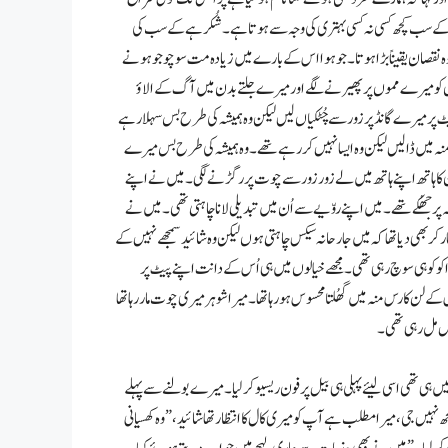
 کے سب کچھ کسی نہ کسی بہتری کی وجہ سے ہوتا ہے۔ شُکر ہے کے سب کی
وہ نقصان یقیناً بڑا ہوتا۔ جو ہوا اس کے بارے میں زیادہ مت سوچو جو ہونے
تھوں کو میرے مموں پر پھیرنے لگے اور میرے جلتے بدن میں آگ کے الاؤ
 پر میرے گانڈ پر زور سے چُٹکیاں لیں لیکن وہ ہمیشہ کی طرح بس سہلا رہے
نہ میں ڈالیں لیکن وہ ایسا نہیں کر رہے تھے۔ وہ ہمیشہ کی طرح بس میرے
 کا ہاتھ اپنے ہاتھ میں لے زور زور سے چوت پر رگڑنے لگی۔ میں نے اپنے
ھُکے تھے۔ میں اپنے روّیے سے اُن میں تبدیلی لانا چاہتی تھی۔ میں نے
 کر بھی دیا تھا کہ میں جارحانہ سیکس چاہتی ہوں لیکن وہ شائید سمجھے نہیں کے
و کو ہی سوچ رہی تھی۔ مجھے خیالوں میں ہی اُس کے دانت اپنے پیٹ پر
 کا رس منہ میں گھُلتا محسوس ہو رہا تھا۔ میرا شوہر میری چوت مار رہا تھا
یں مل رہی تھی۔
 ہی تھی اسی لیئے پہلی ہی بیل پر فون ریسیو کر لیا۔ میرے بولنے سے پہلے
 نہیں جی، میرا مطلب ہے آپ کو میری کال کا انتظار تھا شائید،” وہ کھسیانی