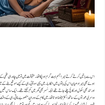
اس سے باتیں کرتے کرتے میرا جسم بہت گرم ہو چُکا تھا۔ حقیقت میں تو میں چاہ رہی تھی کے 
ہوئے بھی میرا دھیان اس کی باتوں میں اٹکا رہا۔ میں یہی سوچتی رہی کے کیسے موقع ملے کے 
اور نند بھی سکول اور کالج چلے جاتے تھے جبکہ سُسر بھی گھر میں کم ٹکتے تھے۔ ایک ساس تھیں
دوسری عورتوں کے ساتھ اکثر بیٹھنا ہوتا تھا۔ میں کام کے دوران منصوبے بناتی رہی کے وقت
شوہر نے شائید محسوس کر لیا تھا اسی لیئے بولے کن سوچوں میں گُم ہو، تو میں نے بھی بہانہ بنایا 