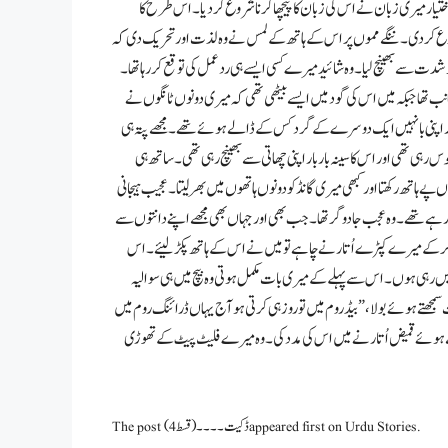
اختیار میری زبان نے اس کی زبان کا پیچھا کرنا شروع کر دیا۔ اس طرح کا
روع کردی۔ ننگے مموں پر اس کے ہاتھ کے لمس نے وہ لذت اور تحریک دی کہ
 سے بھینچ لیا۔ وہ شائید میرے کسی ایسے ہی ردعمل کی توقع کر رہا تھا۔
ب تھا جبکہ میں اس کی گود میں ایسے بیٹھی تھی کہ میری دونوں ٹانگوں نے
۔ اور اپنی بانہیں ایک دوسرے کے گرد کس کے ڈالے ہوئے تھے۔مجھے پتہ ہی
رہی تھی اور اس کا سینہ بار بار اپنی چھاتی سے بھینچ رہی تھی۔ ساتھ ہی
پے ہاتھ رکھتا اور کبھی میری گانڈ کو دونوں ہاتھوں میں بھر لیتا۔ عجیب ہیجانی
ہے تھے۔ وہ عجب جادوگر تھا۔ جب بھی اور جہاں بھی مجھے اپنے دانتوں سے
ڑا کر کے میرے کپڑے اُتارنے چاہے تو میں نے اس کے ہاتھ پکڑ لیئے۔ اس
رہی ہوں۔ اس سے پہلے کے میری بات مکمل ہوتی وہ بیچ میں ہی سوالیہ
جھتے ہوئے بولا، ” بیڈ روم میں تو روز ہی کرتی ہو آج یہاں ڈرائنگ روم میں
تے ہوئے قمیض اُتارنے میں اس کی مدد کی۔ وہ میرے فلیٹ پیٹ کے تھوڑی
The post ڈکیت۔۔۔۔(قسط 4) appeared first on Urdu Stories.