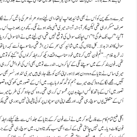
ہنسی ہنستے ہوئے بولا۔ “ایسی بات نہیں، فون میرے ہاتھ میں تھا اسی لیئے میں نے جلدی ریس
صرف مُسکرا رہی تھی لیکن پھر آہستہ آہستہ میری ہنسی بلند ہونے لگی ۔ کچھ دیر بعد جب اُس
آگیا،” کب تک ملو گی؟ ” اس اچانک سوال کی توقع نہیں تھی اسی لیئے میں نے الٹا سوال کر
سوال کا انداز بدلا.. کل بتاؤں گی, میں شائید کسی سحر کے زیرِ اثر تھی، بنا سوچے اُسے کہہ دیا تھا۔ا
زر خرید غلام.. “تُم فون نہیں کرنا میں خود مناسب وقت دیکھ کر رابطہ کر لوں گی” کہنے کو تو م
تھی۔ فون بند کر کے میں سوچنے لگی کے کیا کروں۔ اندر سے تو میں بھی اُس کی خواہش کر رہی تھ
میری ساس نے بتایا کے وہ دو دن بعد لاہور اپنی بہن کو ملنے جا رہی ہیں میری نند اور سُسر بھی
لگیں۔ مجھے لگا کے وہ ڈکیت میرے جسم کو گُدگدا رہا ہے۔ میں اُس کے تصور میں کھو گئی وہ تصور
تصور میں اُس کے ہاتھ کا لمس اپنے بدن پر محسوس کر رہی تھی۔ وہ کسی جادوگر کی طرح میرے 
اُس کے متعلق یوں سوچ رہی تھی۔ اور مجھے اپنی ان سوچوں پر کوئی پشیمانی نہیں ہو رہی تھی بل
اگلی صُبح تمام کام سے فارغ ہو کر میں نے اُسے فون کرکے بتایا کے جلد اُس سے ملنے کیلئے رابطہ
فون کاٹ دیا۔ میں نہیں چاہتی تھی کے اُسے ابھی سب کچھ بتا دوں۔ میں سوچ رہی تھی کے جب س