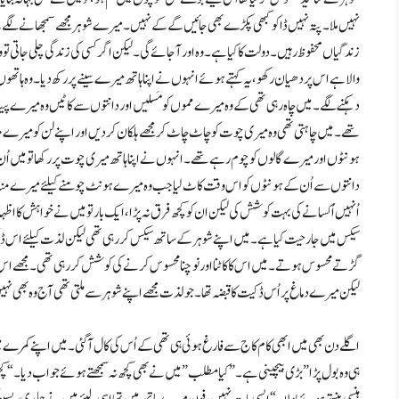
نہیں ملا۔ پتہ نہیں ڈاکو کبھی پکڑے بھی جائیں گے کے نہیں۔ میرے شوہر مجھے سمجھانے لگے
زندگیاں محفوظ رہیں۔ دولت کا کیا ہے۔ وہ اور آجائے گی۔ لیکن اگر کسی کی زندگی چلی جاتی تو 
والا ہے اس پر دھیان رکھو، یہ کہتے ہوئے انہوں نے اپنا ہاتھ میرے سینے پر رکھ دیا۔ وہ ہا
دہکنے لگے۔ میں چاہ رہی تھی کے وہ میرے مموں کو مَسلیں اور دانتوں سے کاٹیں وہ میرے پیٹ
تھے۔ میں چاہتی تھی وہ میری چوت کو چاٹ چاٹ کر مجھے ہلکان کر دیں اور اپنے لن کو میرے م
ہونٹوں اور میرے گالوں کو چوم رہے تھے۔ انہوں نے اپنا ہاتھ میری چوت پر رکھا تو میں اُن
دانتوں سے اُن کے ہونٹوں کو اس وقت کاٹ لیا جب وہ میرے ہونٹ چومنے کیلئے میرے منہ پر ج
اُنہیں اُکسانے کی بہت کوشش کی لیکن ان کو کچھ فرق نہ پڑا ، ایک بار تو میں نے خواہش کا اظہار
سیکس میں جارحیت کیا ہے۔ میں اپنے شوہر کے ساتھ سیکس کر رہی تھی لیکن لذت کیلئے اس ڈاک
گڑتے محسوس ہوتے۔ میں اس کا کاٹنا اور نوچنا محسوس کرنے کی کوشش کر رہی تھی۔ مجھے اس کے لن
لیکن میرے دماغ پر اُس ڈکیت کا قبضہ تھا۔ جو لذت مجھے اپنے شوہر سے ملتی تھی آج وہ بھی نہ
اگلے دن بھی میں ابھی کام کاج سے فارغ ہوئی ہی تھی کے اُس کی کال آگئی۔ میں اپنے کمرے میں
ہی وہ بول پڑا ” بڑی بیچینی ہے۔ ” کیا مطلب ” میں نے بھی کچھ نہ سمجھتے ہوئے جواب دیا۔ “کچھ