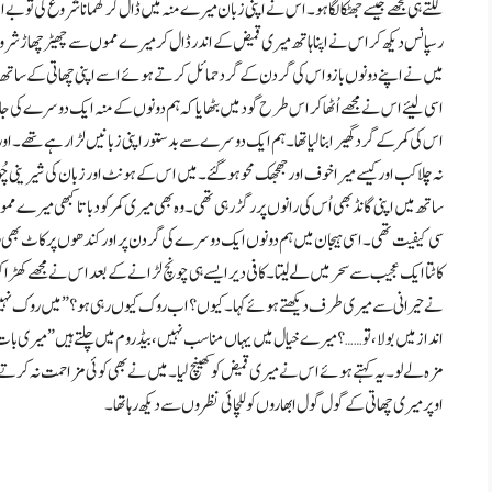
لگتے ہی مجھے جیسے جھٹکا لگا ہو۔ اس نے اپنی زبان میرے منہ میں ڈال کر گھمانا شروع کی تو بے 
رسپانس دیکھ کر اس نے اپنا ہاتھ میری قمیض کے اندر ڈال کر میرے مموں سے چھیڑ چھاڑ ش
میں نے اپنے دونوں بازو اس کی گردن کے گرد حمائل کرتے ہوئے اسے اپنی چھاتی کے ساتھ شدت
اسی لیئے اس نے مجھے اُٹھا کر اس طرح گود میں بٹھایا کہ ہم دونوں کے منہ ایک دوسرے کی جان
اس کی کمر کے گرد گھیرا بنا لیا تھا۔ ہم ایک دوسرے سے بدستور اپنی زبانیں لڑا رہے تھے
نہ چلا کب اور کیسے میرا خوف اور جھجھک محو ہوگئے۔میں اس کے ہونٹ اور زبان کی شیرینی چُوس 
ساتھ میں اپنی گانڈ بھی اُس کی رانوں پر رگڑ رہی تھی۔ وہ بھی میری کمر کو دباتا کبھی میرے مموں 
سی کیفیت تھی۔ اسی ہیجان میں ہم دونوں ایک دوسرے کی گردن پر اور کندھوں پر کاٹ بھی ر
کاٹتا ایک عجیب سے سحر میں لے لیتا۔ کافی دیر ایسے ہی چونچ لڑانے کے بعد اس نے مجھے کھ
نے حیرانی سے میری طرف دیکھتے ہوئے کہا۔ کیوں ؟ اب روک کیوں رہی ہو؟ ” میں روک نہیں 
انداز میں بولا، تو……؟ میرے خیال میں یہاں مناسب نہیں، بیڈ روم میں چلتے ہیں” میری بات سم
مزہ لے لو۔ یہ کہتے ہوئے اس نے میری قمیض کو کھینچ لیا۔ میں نے بھی کوئی مزاحمت نہ کر
اوپر میری چھاتی کے گول گول ابھاروں کو للچائی نظروں سے دیکھ رہا تھا۔