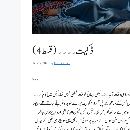
ڈکیت۔۔۔۔(قسط 4)
June 7, 2026
by
Hania Khan
br>
وہ اسی وقت آجائے۔ لیکن ایسا فی الوقت ممکن نہیں تھا۔ کچن میں کام کرتے
میں اُس کے ساتھ کچھ پل گُذار سکوں۔ میرے شوہر دفتر چلے جاتے تھے، دیور
 جو میرے ساتھ گھر میں ہی رہتیں تھیں لیکن ان کا بھی اڑوس پڑوس جا کر
 کیسے نکال سکتی ہوں۔ رات بیڈ پر سوئی تب بھی یہی سوچ رہی تھی کے میری
اور کہا کہ ہمارے گھر ڈکیتی ہوئے کتنا ٹائم ہو گیا ہے پر ابھی تک کوئی سُراغ