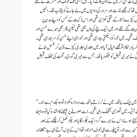
کی اتنی بات سُن کر میں نے فون کاٹ دیا۔ میں ابھی تک خوف اور مسرت کے ملے
 دل تھا کہ مجھے لذت اور سرور کی وادیوں میں لے جانے کو بیتاب تھا۔ انہیں
یں کپڑے اُتار کے ننگی کھڑی تھی اور اس ڈکیت کے لمس کو اپنے بدن پر
یت گئے تھے اور میں ایک بچے کی ماں بھی تھی لیکن پھر بھی میرے حُسن اور
ھی۔ میں خود کو دیکھتی جا رہی تھی اور خود ہی اپنے حُسن کو سراہا رہی تھی۔
ر باہر نکالا تو مجھے خیال آیا اور میں جلدی جلدی کپڑے پہن کر غسل خانے
پانی نے میری قمیض کو بھگو دیا تھا۔ جس سے میری گوری رنگت کی جھلک قمیض
” حضور اور کون ہوگا ۔ آپ کا خادم ہوں جسے آپ نے ابھی فون کر کے بھلایا ہے۔” وہ حقیقت میں چہک رہا تھا۔ میں نے لرزتے ہاتھ سے دروازہ کھولا تو وہ ایکدم سے اندر
ی۔ میں تھوڑی جھجھک رہی تھی۔ اسے صوفے پر بیٹھنے کا اشارہ کیا تو وہ بیٹھا
تے ہوئے اس نے میرے گرد ایک چکر لگایا اور چکر مکمل کر چُکنے کے بعد
 میرے اندر تو پہلے سے ہی خوف موجود تھا اس کے یوں آتے ہی بے تکلفانہ