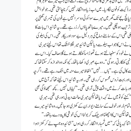
ے اور ہمیں کوئی بدمزگی کا سامنا کرنا پڑے۔ اگلے دن جب میرے شوہر کام
ور ڈکیت کو فون لگا دیا۔ میں اب زیادہ انتظار نہیں کرنا چاہتی تھی۔ جو خواہش
پانچ بجے تک گھر میں میرے سوا کوئی دوسرا نہیں ہے فون کی تیسری گھنٹی پر
ترتیب ہو چُکی تھیں۔ میرے ہاتھ پاؤں لرز رہے تھے۔ یہ شائید اس بات کا
 تھی اس کے سامنے دماغ کی ہر دلیل بے سود اور بیکار تھی۔ اس کی ہیلو کی
ں نے اس کا جواب ہیلو سے دیا لیکن شائید میرا گلا خشک تھا اس لیئے میری
 میں نے خود کو سنبھالتے ہوئے تھوڑا سا کھنکارتے ہوئے گلا صاف کیا۔ اس سے
کھنکارتی رہو گی “۔ وہ بے صبری دکھا رہا تھا۔ کیونکہ وہ اندازہ کر سکتا تھا کہ
یئے اسے کال کی ہے۔ ” ہاں ….نہیں ” الفاظ میرے منہ میں اٹک رہے تھے۔ اگرچہ
ھی اور بہت نروس محسوس کر رہی تھی۔ اور یہ شائید اس لیئے تھا کہ آج میں
۔ اور بات کرنے میں دقّت پیش آرہی تھی۔ ” کیا ہاں نہیں.. کچھ سمجھاؤ گی بھی
کہنے کو تو میں نے کہہ دیا تھا لیکن میری حالت دیدنی ہو رہی تھی ۔ میری
یرے تمام ڈر اور خوف کے سامنے دیوار بن کے کھڑی ہو جاتیں۔ وہ شائید میرے
ھا لیکن اس کا اچھلنا اور چہک کر بولنا اس کی خوشی کا پتہ دے رہا تھا۔ ”
نا کہہ پائی کہ ” میں تُمہارا انتظار کر رہی ہوں ” شائید وہ جمپ لے کر کھڑا ہوا