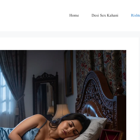
Home
Desi Sex Kahani
Risht