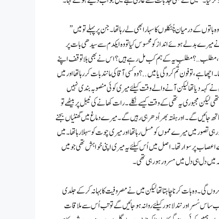
یو کر لیا۔” میں نے بھی جذبات سے عاری لہجے میں جواب دیتے ہوئے کہا۔
” میرے روکھے پن کو اُس نے بھی شائید بھانپ لیا تھا، اسی لیئے وہ ادھر اُدھر کی باتیں کرنے لگا وہ باتوں کے درمیان چُٹکلوں کا سہارا بھی لے رہا تھا۔ جن پر پہلے تو میں
 نے میرے بدلے ہوئے انداز کو محسوس کیا تو وہ ایکدم سے سیدھی بات پر
 دیا، مطلب…؟ مطلب یہ کے ہم کب مل رہے ہیں ؟ اس نے بھی بلا توقف اپنے
چھا ہے، تو فون تُم کرو گی یا میں..؟ وہ کسی آقا کی مانند بات کر رہا تھا اور میں
یں نے کہہ دیا تھا لیکن آنے والے وقت کیلئے میری کوئی منصوبہ بندی نہیں
ی لیکن مجبوری یہ تھی کے وقت کیسے نکلے۔ رات کھانے کی ٹیبل پر بیٹھے تو
 ساتھ جائیں گے۔ اور ہفتہ بھر اُدھر ہی رہیں گے۔ میرے دماغ میں گھنٹیاں بجنے
 ہی تصور میں میرے مموں کو مسل رہا تھا اور میری چوت کو سہلا رہا تھا۔ میں
اعصاب پر سوار تھا۔ اصل میں اُس کیلئے یہ میری اپنی خواہش تھی جو میں
کہ میں دل ہی دل میں مسرور ہو رہی تھی۔
 کروں گی۔ وہ بات کرنا چاہتا تھا لیکن میں نے مصروفیت کا بہانہ کر کے جلدی
اس سُسر اور نند لاہور کیلئے روانہ ہو جائیں گے تو تب اُس سے ملاقات