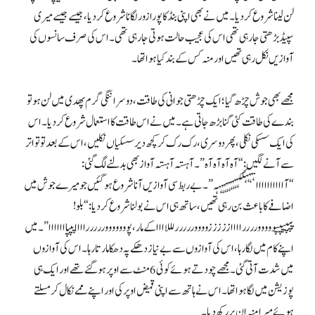
لن لینا شروع کر دیا۔ میں نے بھی اپنی بنڈ کا پورا زور لگانا شروع کر دیا، جیسے جیسے میری
سپیڈ بڑھتی جا رہی تھی اس کی عجیب حالت ہوتی جا رہی تھی۔ اس کی صرف سانسوں کی
آوازیں نکل رہی تھیں اور منہ کس کے بند کیا ہوا تھا۔
مجھے بھی جوش چڑھ گیا؛ ایک چڑھتی جوانی کی طاقت، دوسرا ننگی گرم پھدی میں لن ہو تو
بندے کی طاقت کئی گنا بڑھ جاتی ہے۔ میں نے اس طاقت کا استعمال شروع کر دیا۔ اس
کی ایک سسکی نکلی، پھر دوسری، رک رک کر کچھ دیر سسکیاں نکلیں، اس کے بعد تو تواتر
سے آنے لگیں: “آہ آہ آہ آہ”۔ آہستہ آہستہ آواز بھی بدلنے لگ گئی:
“آااااااااااہہہہککہہہہہہہہہہہ”۔ بے ربط سی آوازیں آنا شروع ہو گئیں جو میرے جوش میں
اضافے کا باعث بن رہی تھیں، ساتھ ہی اس نے بولنا شروع کر دیا: “بلو!
پپپپپپووووورررراااا زززززووووررررر لللاااا کے مار، پوووووووررررراااا پپپااااااا”۔ میں
اپنے کام میں لگا رہا، اس کی آوازوں سے بے نیاز دھکے پہ دھکا مارتا رہا۔ اس کی آوازوں
میں شدت آتی گئی۔ مجھے چودتے ہوئے کوئی 6 منٹ سے اوپر ہو گئے تھے اور ایک ہی
پوزیشن میں لگا ہوا تھا۔ اس نے ہاتھ سے اپنی قمیض اوپر کی اور اپنے ممے نکال کر مسلتے
ہوئے میرا منہ ان پر رکھ دیا۔