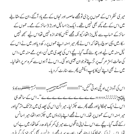
میری نظر اس کے مموں پر پڑی تو مجھے عاصمہ اور نجاں کے ممے یاد آ گئے، ان کے مقابلے
میں اس کے ممے کچھ بھی نہیں تھے۔ ایک بڑا سا نپل اور 32 سائز کے ممے۔ مموں کے
سائز کے حساب سے نپل بڑا تھا، کیونکہ مجھے سیکس کا اندازہ نہیں تھا اس لیے سمجھ نہیں
سکا، میں یہی سوچ رہا تھا کہ اس نے پھر میرا منہ اپنے مموں پر رکھ دیا اور میں نے اس کے
نپل منہ میں لیے اور چوسنے لگ گیا۔ نیچے اس کی پھدی میں لن، اوپر ممے منہ میں، اس
کی حالت بسترِ مرگ پر تڑپتے نوجوان جیسی ہو گئی۔ اس نے آہوں سے کمرہ سر پر اٹھا لیا۔
میں نے بھی اپنے لن کا پمپ ایکشن پھر سے سٹارٹ کر دیا۔
اس کی آوازیں اونچی ہوتی گئیں: “آااااا ااااہہہہہہییییہہہہہہہہ اااااااا بببببللللللوووؤوؤ
پاپپپپڑڑڑڑڑڑڑ ددددددےےےےےےےےےے”۔ اس کے ساتھ ہی
اس نے ایک جھٹکا لیا اور مجھے پھر سے جکڑ لیا۔ میرا لن اس کی پھدی میں جڑ تک اتر گیا اور
میرا منہ اس کے مموں پر تھا۔ اس نے مجھے اپنے بازوؤں میں جکڑا ہوا تھا، میرا سانس
رکنے لگ گیا۔ نیچے سے اس نے اپنی ٹانگوں سے میری کمر کو باندھ رکھا تھا، میں بے بس
تھا۔ اس نے ایک جھٹکا کھایا، چند لمحوں بعد دوسرا، مجھے اپنے لن پر بھی کسی چیز کی گرفت