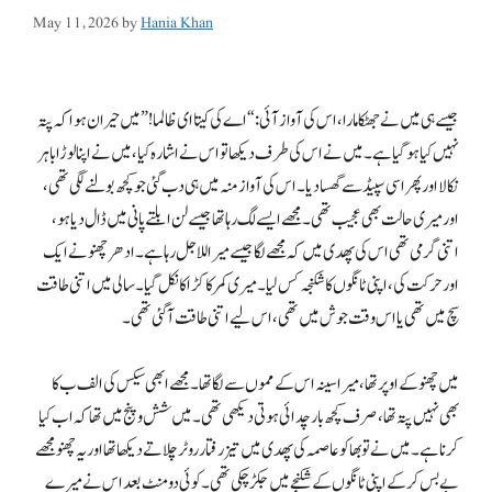
May 11, 2026
by
Hania Khan
جیسے ہی میں نے جھٹکا مارا، اس کی آواز آئی: “اے کی کیتا ای ظالما!” میں حیران ہوا کہ پتہ
نہیں کیا ہو گیا ہے۔ میں نے اس کی طرف دیکھا تو اس نے اشارہ کیا، میں نے اپنا لوڑا باہر
نکالا اور پھر اسی سپیڈ سے گھسا دیا۔ اس کی آواز منہ میں ہی دب گئی جو کچھ بولنے لگی تھی،
اور میری حالت بھی عجیب تھی۔ مجھے ایسے لگ رہا تھا جیسے لن ابلتے پانی میں ڈال دیا ہو،
اتنی گرمی تھی اس کی پھدی میں کہ مجھے لگا جیسے میرا للا جل رہا ہے۔ ادھر چھنو نے ایک
اور حرکت کی، اپنی ٹانگوں کا شکنجہ کس لیا۔ میری کمر کا کڑاکا نکل گیا۔ سالی میں اتنی طاقت
سچ میں تھی یا اس وقت جوش میں تھی، اس لیے اتنی طاقت آ گئی تھی۔
میں چھنو کے اوپر تھا، میرا سینہ اس کے مموں سے لگا تھا۔ مجھے ابھی سیکس کی الف ب کا
بھی نہیں پتہ تھا، صرف کچھ بار چدائی ہوتی دیکھی تھی۔ میں شش و پنج میں تھا کہ اب کیا
کرنا ہے۔ میں نے تو بھا کو عاصمہ کی پھدی میں تیز رفتار روٹر چلاتے دیکھا تھا اور یہ چھنو مجھے
بے بس کر کے اپنی ٹانگوں کے شکنجے میں جکڑ چکی تھی۔ کوئی دو منٹ بعد اس نے میرے