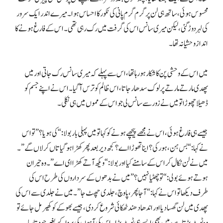
محسوس ہوئی، ساتھ ہی لن پر گرم گرم پانی کی ٹکور کا احساس ہوا۔ میرے اندر ایک سرور
کی لہر دوڑ گئی، لیکن میری سانس اس کی گرفت میں رک رہی تھی۔ اس کے فارغ ہونے کا
انداز وحشیانہ تھا۔
میں اس کے وحشی پن کا شکار ہو رہا تھا، اس سے پہلے کہ میری سانس رک جاتی اور میں
پھدی مارتے مارتے پرلوک سدھار جاتا، اس ظالم کو ترس آ گیا۔ اس نے اپنے جسم کو
ڈھیلا چھوڑا تو میں نے زور سے سانس لی جو اس کے مموں میں ہی نکلی۔
جیسے ہی فارغ ہوئی، اس نے مجھے پیچھے ہونے کو کہا تو میں پہلی بار بولا: “کی ہویا؟” تو اس
نے کہا: “بس ہن، ہور کی؟ اینا تھوڑا اے؟ کجھ دیر بعد پھر کھڑا ہو گیا تاں کرلاں گے”۔
میں نے لن نکال کر اس کے سامنے کیا اور بولا: “ویکھ آ تے کھڑا ای اے”۔ وہ حیران
ہوتے ہوئے بولی: “تو چھٹیا نہیں؟” میں نے بدھوں کے سرداروں کی طرح اس کی
طرف دیکھا تو اس نے کہا: “آ جا پھر، پا وچ، جلدی چھٹ جا”۔ میں نے جلدی سے اس کی
پھدی میں لن گھسا دیا اور اندھا دھند ٹھکائی شروع کر دی، جیسے بھوکے کو کھیر مل جائے تو