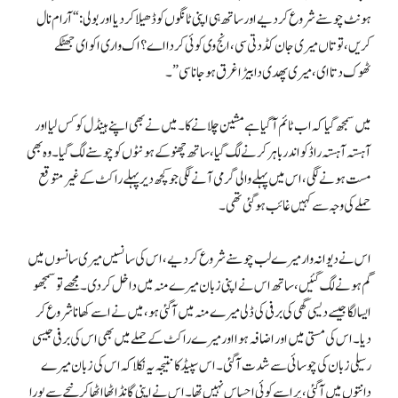
ہونٹ چوسنے شروع کر دیے اور ساتھ ہی اپنی ٹانگوں کو ڈھیلا کر دیا اور بولی: “آرام نال
کریں، تو تاں میری جان کڈ دتی سی، انج وی کوئی کردا اے؟ اک واری اکو ای جھٹکے
ٹھوک دتا ای، میری پھدی دا بیڑا غرق ہو جانا سی”۔
میں سمجھ گیا کہ اب ٹائم آ گیا ہے مشین چلانے کا۔ میں نے بھی اپنے ہینڈل کو کس لیا اور
آہستہ آہستہ راڈ کو اندر باہر کرنے لگ گیا، ساتھ چھنو کے ہونٹوں کو چوسنے لگ گیا۔ وہ بھی
مست ہونے لگی، اس میں پہلے والی گرمی آنے لگی جو کچھ دیر پہلے راکٹ کے غیر متوقع
حملے کی وجہ سے کہیں غائب ہو گئی تھی۔
اس نے دیوانہ وار میرے لب چوسنے شروع کر دیے، اس کی سانسیں میری سانسوں میں
گم ہونے لگ گئیں، ساتھ اس نے اپنی زبان میرے منہ میں داخل کر دی۔ مجھے تو سمجھو
ایسا لگا جیسے دیسی گھی کی برفی کی ڈلی میرے منہ میں آ گئی ہو، میں نے اسے کھانا شروع کر
دیا۔ اس کی مستی میں اور اضافہ ہوا اور میرے راکٹ کے حملے میں بھی اس کی برفی جیسی
رسیلی زبان کی چوسائی سے شدت آ گئی۔ اس سپیڈ کا نتیجہ یہ نکلا کہ اس کی زبان میرے
دانتوں میں آ گئی، پر اسے کوئی احساس نہیں تھا۔ اس نے اپنی گانڈ اٹھا اٹھا کر نیچے سے پورا