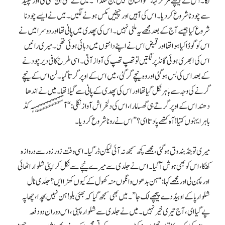
لگا۔ اس نے پیچھے مڑ کر کہا: “تو انسان نہیں بن سکدا”۔ میں نے سنی ان سنی کی اور سپیڈ
سے چودنا شروع کر دیا۔ اس کی آہیں اور چیخیں مکس ہونے لگیں۔ میں نے ایسے چودنا
شروع کیا جیسے آج کے بعد مجھے یہ ملنی نہیں۔ اس کی پھدی میں پانی تھا اور دوسرا میں نے
اس کو گوڈا کیا ہوا تھا اور قمیض اس نے اپنے دانتوں میں دبائی ہوئی تھی۔ میری رانیں
اس کی ابھری ہوئی گانڈ پر لگتیں تو تھپ تھپ کی آواز آتی۔ اسی طرح کافی دیر چودنے
کے بعد اس کی بس ہو گئی اور وہ نیچے گر گئی، میں اس کے اوپر گرتا گیا۔ لن اس کے نیچے
گرنے کی وجہ سے باہر نکل گیا تھا اور اس کی پھدی کے پانی سے گیلا تھا۔ میں نے اندھا
دھند اس کے اوپر گرتے ہی گھسا مارا، اس کی دلخراش آواز نکلی: “آہہہہہہہہہہہہہہہہہہہہ کڈ
باہر ایہنوں کتیا! آہ کتھے پا دتا ای؟” اس نے رونا شروع کر دیا ۔
میری تو بنڈ بندوق ہو گئی، مجھے کچھ سمجھ نہ آئی لیکن ڈر گیا۔ اسی وقت زور زور سے دروازہ
کھٹکا، اس کو بھی ہوش آ گیا۔ اس نے جلدی سے میرے نیچے سے نکل کر اپنی شلوار اٹھائی
اور پہن لی اور مجھے کہا: “ہن بدھوں وانگوں منہ کھول کے کیوں کھڑا ایں؟ جلدی نال
شلوار پا کے او بیڈ دے پیچھے لک جا”۔ میں بھی سمجھ گیا کہ بھئی بلو! ہن نہیں بچدا، چھاپہ
پے گیا ای، آج تیری خیر نہیں۔ میں نے جلدی سے شلوار پہنی، اس دوران دو دفعہ