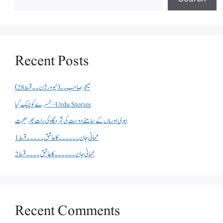
Recent Posts
میجر صاحب۔۔( نیو ورژن ۔۔قسط 28)
خسرے کو چیک کیا – Urdu Stories
بیوی اور ماں کے سامنے دوست کی شرمگاہ کی رات بھر صحبت
ممانی جان ۔۔۔۔۔۔کا عاشق ۔۔۔۔۔قسط 1
ممانی جان ۔۔۔۔۔۔کا عاشق ۔۔۔۔قسط 2
Recent Comments