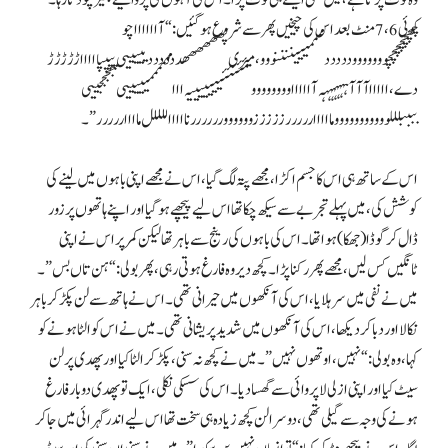
وہ ٹوٹ پڑتا ہے، میں بھی ایسے ہی ٹوٹ پڑا۔ اس کی آہوں کی پروا کیے بغیر چودتا رہا۔
کوئی 6، 7 منٹ بعد اس کی چیخیں پھر سے شروع ہو گئیں: “آاااااا چو
چچچچچچچوووووووددددد ممممیییننننووو، میری پھھھھھھددددددیییییی پپپپاااااڑڑڑڑڑ
دے، اااااآآآہہہہہہہہ آاااااووووووووئئئئئئیییییییہ اااممممممیییییی ججججییی
ببببلللووووووووووو ماااااررررر زززززوووووورررررر ناااااللللل مااااررررر”۔
اس کے ساتھ ہی اس کا جسم اکڑا، مجھے پتہ لگ گیا، اس نے مجھے اپنی باہوں میں لینے کی
کوشش کی، میں پہلے تجربے سے سیکھ چکا تھا اس لیے پیچھے ہو گیا اور اپنے ہاتھوں پر زور
ڈال کر گوڈا (جھکا) ہوا تھا۔ اس کی باہوں کی رینج سے باہر تھا لیکن کمر پر اس نے اپنی
ٹانگیں کس لیں، مجھے پھر رکنا پڑا۔ کچھ دیر وہ فارغ ہوتی رہی، پھر بولی: “ہن تاں بس”۔
میں نے نفی میں سر ہلایا، اس کی آنکھوں میں حیرانی تھی۔ اس نے ہاتھ سے لن پکڑ کر باہر
نکالا اور دبا کر دیکھا، اس کی آنکھوں میں شدید پریشانی تھی۔ میں نے اس کو الٹا ہونے کو
کہا، وہ بولی: “نہیں، اوتھوں نہیں”۔ میں نے کچھ نہ سنی، پکڑ کر الٹا کیا اور پھدی پر لن
سیٹ کیا اور اپنی ازلی لاپروائی سے گھسا دیا۔ اس کی سسکی نکلی، ایک تو پھدی دو بار فارغ
ہونے کی وجہ سے گیلی تھی، دوسرا لن کچھ زیادہ ہی سخت تھا اس لیے اندر گہرائی میں جا کر