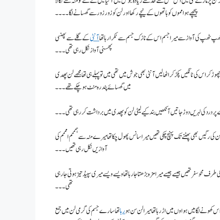
 کر لن پر مارنے لگی میں اس عمل سے حد سے زیادہ جوش میں آگیا میں نے ممے کو منہ سے نکالا
پیچھے ہوا مموں کو ہاتھوں کے نیچے رکھا اور لن کو زور زور سے گھسانے لگا۔۔۔۔
ا ٹھپ ٹھپ کی آواز سے میرا جسم اس کے نازک جسم سے ٹکرا رہا تھا
آنٹی
کے گلے سے پھنسی
پھسنی آواز نکل رہی تھی۔۔۔
 کر اس کی ٹانگیں پکڑ کر اٹھا لیں آنٹی بھی جوش میں تھی میں تو پہلے ہی تھا مجھے لن پھدی
میں گھسائے پندرہ منٹ ہو چکے تھے ۔۔۔
ر درد کی لہریں دوڑ جاتیں آنکھیں بند کیے لیٹی لن کو پھدی میں برداشت کر رہی تھی۔۔۔
 کی رگیں بھی پھٹنے تک پہنچ چکی تھیں میرا سانس پھول چکا تھا میرے منہ سے ہمممم امممم کی
آوازیں نکل رہی تھیں ۔۔۔
رف محو سفر تھیں جیسے جیسے میرا مزہ بڑھتا جا رہا تھا ویسے ویسے میری سپیڈ تیز ہوتی جا رہی
تھی۔۔۔
س کھونے لگا میں ہواوں میں اڑ رہا تھا میرا لن سن ہو
رہا
تھا سارے جسم کی گرمی لن میں جمع