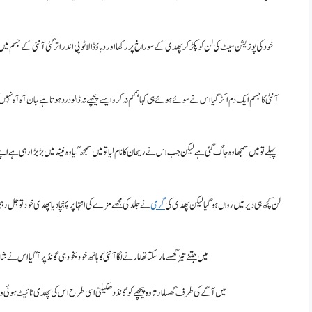
خود کی پوزیشن سیٹ کی لن کو پکڑ کر پھدی کے سوراخ پر رکھا اور دباؤ ڈالا ٹوپی اندر اتر گئی آنٹی کے جسم میں
آنٹی کا جسم ایک دم اکڑ گیا اس نے سوئے ہوئے ہی کہا ہممم نہ کرو ایسے پیچھے نہ ڈالو درد ہوتا ہے جان آہ آہ ن
پہلے تو میں سمجھا وہ جاگ گئی ہے لیکن جب اس نے ریحان کا نام لیا تو میں سمجھ گیا وہ نیند میں بڑبڑا رہی ہے اپن
لن کچھ ہی دیر میں رواں ہو گیا لیکن پھدی کی
گرمی
نے جلد کی مجھے مزے کی انتہا پر پہنچا دیا پھدی خود تو جل ر
میں جتنے تیز گھسے مار سکتا تھا مارنے لگا آنٹی کا ہاتھ خود بخود ہی گانڈ پر آگیا اس
میں آگے کی طرف گھسا مارتا وہ پیچھے کو گانڈ دھکیلتی اسی طرح اس کی پھدی ٹائیٹ ہوئی وہ ک