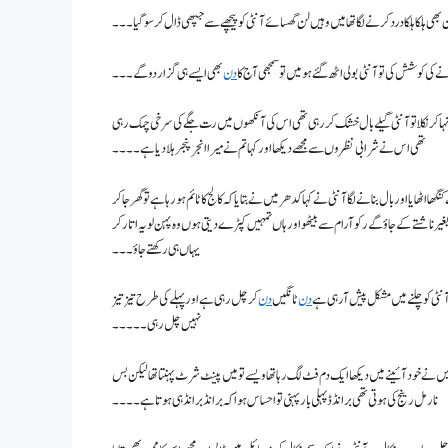
ھی ہلکا ہلکا درد کرنے لگا تھا میں وہیں لن گھسائے آنٹی کو پیچھے سے جپھی ڈال کر سو گیا ۔۔۔
نے کی کوشش کی تو آنٹی بولی اٹھ گئے ہو میں تو سمجھی آج کا
دن
بھی ایسے ہی گزار دو گے ۔۔۔
ا نہا کر نکلا تو آنٹی گیلے بال خشک کر رہی تھی اس کی آنکھوں میں رت جگے کی سرخی چمک رہی
تھی اس نے شرابی نظروں سے مجھے دیکھا اور کہا تم نے میرا انجر پنجر ہلا دیا ہے۔۔۔۔
اٹھایا اور بال بنانے لگا آنٹی نے کہا کدھر میں نے بتایا کہ کالج کا ٹائم ہو رہا ہے تو گھر جا کر
بغیر ناشتے کے جاؤ گے رکو آرام سے بیٹھو اور ہاں تمہیں کپڑے دیتی ہوں وہ پہن لو یہ اتار کر
یہاں ہی رکھتے جاؤ۔۔۔
ٹی کو چلنے میں مشکل پیش آرہی ہے
دن
ٹانگیں
دن
کر چل رہی ہے اور پہلے کی طرح تیز تیز
نہیں چل رہی۔۔۔۔۔
ے خود آئینے میں دیکھا ایک دم فٹ لگ رہا تھا ویسے تو میں پینٹ شرٹ پہنتا تھا لیکن بس
نارمل رینج کی ہوتی تھی برانڈڈ پہلی بار پہنی تو احساس ہوا کہ برانڈ برانڈ ہی ہوتا ہے۔۔۔۔