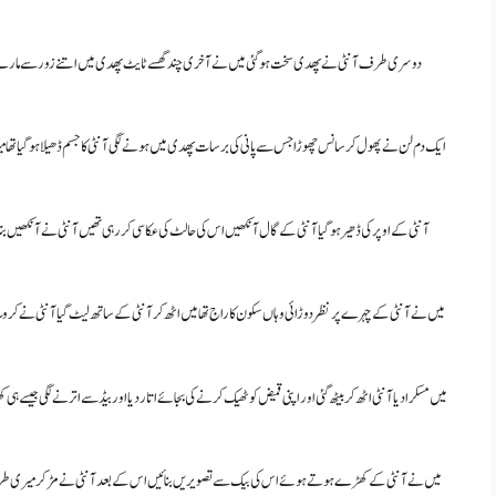
دوسری طرف آنٹی نے پھدی سخت ہو گئی میں نے آخری چند گھسے ٹایٹ پھدی میں اتنے زور سے مارے کہ 
ایک دم لن نے پھول کر سانس چھوڑا جس سے پانی کی برسات پھدی میں ہونے لگی آنٹی کا جسم ڈھیلا ہو گیا تھا میرا لن
آنٹی کے اوپر کی ڈھیر ہو گیا آنٹی کے گال آنکھیں اس کی حالٹ کی عکاسی کر رہی تھیں آنٹی نے آنکھیں بند ک
میں نے آنٹی کے چہرے پر نظر دوڑائی وہاں سکون کا راج تھا میں اٹھ کر آنٹی کے ساتھ لیٹ گیا آنٹی نے کروٹ ب
میں مسکرا دیا آنٹی اٹھ کر بیٹھ گئی اور اپنی قمیض کو ٹھیک کرنے کی بجائے اتار دیا اور بیڈ سے اترنے لگی جیسے ہ
میں نے آنٹی کے کھڑے ہوتے ہوئے اس کی بیک سے تصویریں بنائیں اس کے بعد آنٹی نے مڑ کر میری طرف دیکھا 