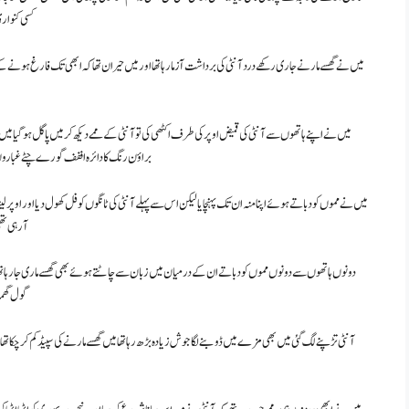
کسی کنوار
میں نے گھسے مارنے جاری رکھے درد آنٹی کی برداشت آزما رہا تھا اور میں حیران تھا کہ ابھی تک فارغ ہونے 
میں نے اپنے ہاتھوں سے آنٹی کی قمیض اوپر کی طرف اکٹھی کی تو آنٹی کے ممے دیکھ کر میں پاگل ہو گیا
براؤن رنگ کا دائرہ اففف گورے چٹے غباروں
میں نے مموں کو دباتے ہوئے اپنا منہ ان تک پہنچایا لیکن اس سے پہلے آنٹی کی ٹانگوں کو فل کھول دیا اور اوپر لیٹا
آ رہی تھ
دونوں ہاتھوں سے دونوں مموں کو دباتے ان کے درمیان میں زبان سے چاٹتے ہوئے بھی گھسے ماری جا رہا تھا لی
گول گھما
آنٹی تڑپنے لگ گئی میں بھی مزے میں ڈوبنے لگا جوش زیادہ بڑھ رہا تھا میں گھسے مارنے کی سپیڈ کم کر چکا تھا جس