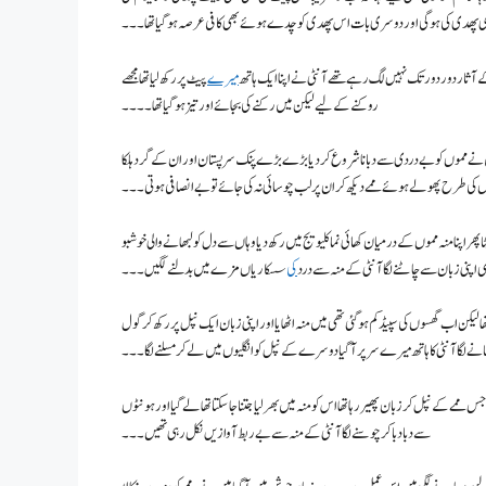
ی پھدی کی ہو گی اور دوسری بات اس پھدی کو چدے ہوئے بھی کافی عرصہ ہو گیا تھا ۔۔۔
کے آثار دور دور تک نہیں لگ رہے تھے آنٹی نے اپنا ایک ہاتھ
میرے
پیٹ پر رکھ لیا تھا مجھے
روکنے کے لیے لیکن میں رکنے کی بجائے اور تیز ہو گیا تھا ۔۔۔۔
 میں نے مموں کو بے دردی سےدبانا شروع کر دیا بڑے بڑے پنک سرپستان اور ان کے گرد ہلکا
 کی طرح پھولے ہوئے ممے دیکھ کر ان پر لب چوسائی نہ کی جائے تو بے انصافی ہوتی۔۔۔
 پھر اپنا منہ مموں کے درمیان کھائی نما کلیویج میں رکھ دیا وہاں سے دل کو لبھانے والی خوشبو
ی اپنی زبان سے چاٹنے لگا آنٹی کے منہ سے درد
کی
سسکاریاں مزے میں بدلنے لگیں۔۔۔
کن اب گھسوں کی سپیڈ کم ہو گئی تھی میں منہ اٹھایا اور اپنی زبان ایک نپل پر رکھ کر گول
نے لگا آنٹی کا ہاتھ میرے سر پر آ گیا دوسرے کے نپل کو انگلیوں میں لے کر مسلنے لگا ۔۔۔
 ممے کے نپل کر زبان پھیر رہا تھا اس کو منہ میں بھر لیا جتنا جا سکتا تھا لے گیا اور ہونٹوں
سے دبادبا کر چوسنے لگا آنٹی کے منہ سے بے ربط آوازیں نکل رہی تھیں ۔۔۔