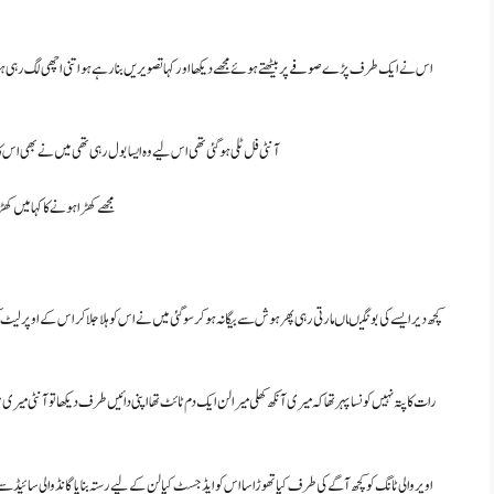
اس نے ایک طرف پڑے صوفے پر بیٹھتے ہوئے مجھے دیکھا اور کہا تصویریں بنا رہے ہو اتنی اچھی لگ رہی ہوں 
آنٹی فل ٹلی ہو گئی تھی اس لیے وہ ایسا بول رہی تھی میں نے بھی اس کا
مجھے کھڑا ہونے کا کہا میں کھڑ
کچھ دیر ایسے کی بونگیںاں مارتی رہی پھر ہوش سے بیگانہ ہو کر سو گئی میں نے اس کو ہلا جلا کر اس کے اوپر لیٹ کر
رات کا پتہ نہیں کونسا پہر تھا کہ میری آنکھ کھلی میرا لن ایک دم ٹائٹ تھا اپنی دائیں طرف دیکھا تو آنٹی میری طر
اوپر والی ٹانگ کو کچھ آگے کی طرف کیا تھوڑا سا اس کو ایڈجسٹ کیا لن کے لیے رستہ بنایا گانڈ والی سائ