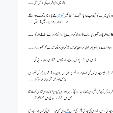
ہاتھ میں وہی شراب کی بوتل تھی۔۔۔
کیا میں نے کوئی جواب نہ دیا آنٹی نے اہنی ٹانگیں
کھولیں
ممے ہاتھ میں پکڑے اور اٹکتے
ہوئے کہا اب بناؤ زیادہ اچھی آئے گی۔۔۔
 فائدہ اٹھایا اور تصویریں بنانے لگا وہ اٹھ کر میرے پاس آئی پھر میرے سامنے بیٹھ گئی ۔۔۔
ا ہوا اس نے میرا سویا مرجھایا ہوا لن ہاتھ میں پکڑ کر اوپر دیکھا میں نے پھر تصویر بنا لی۔۔۔
گلاس اس نے اپنے قریب ہی رکھا تھا اس نے گلاس اٹھایا اور پی گئی۔۔۔
 ایسے جیسے پھدی میں لن گھسایا ہوا ہو تصویر بنائی بس اپنا چہرہ نہ آنے دیا ایسے کئی تصوریں
بنائیں اور میں بھی وہاں ہی سو گیا۔۔۔۔
ف کمر کیے لیٹی تھی اس گانڈ کا نظارہ دیکھ کر میرا موڈ بن گیا لن تو ٹائٹ ہی تھا بس گھسانا تھا
بس میں نے کروٹ بدلی اس کے پیچھے آیا ۔۔۔
یڈ سے پھدی کر لن رکھا اس کی پھدی آگ کی طرح
جل
رہی تھی میرے لن کی ٹوپی جب پھدی