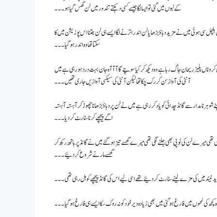
کے لبوں میں گئی تو ایسا لگا جیسے کسی دہکتے تندور میں لن گھس گیا ہو۔۔۔
 ہلچل سی ہوئی میں نے مزید دباؤ بڑھایا لن اندر اترنے لگا ایسے ہی لن جتنا اس پوزیشن میں کا
سکتا تھا وہ اندر ہو گیا ۔۔۔
ہیں کرو ناں پلیز ریحان جاگ رہا ہے وہ دیکھ کر کیا سوچے گا آآآہ جان بہت درد ہو رہی ہے میں
آنٹی کی آواز سن کر رک چکا تھا لیکن آنٹی کی سیکسی آوازیں جاری تھیں ۔۔۔
ے شوہر نامدار سے گانڈ چدائی کو یاد کر رہی ہے میں نے لن پر دباؤ بڑھانا چھوڑ کر آہستہ آہستہ
اگے پیچھے کرنا سٹارٹ کر دیا ۔۔۔
ہی تھی میرے لن کی ٹوپی بھی جلنے لگی تھی میرے گھسے تیز ہو گئے میں نے گانڈ پر ہاتھ رکھ کر
گھسے مارنے شروع کر دئیے۔۔۔
 نے شاید نیند میں کی مزے لینے سٹارٹ کر دئیے تھے اسی لیے اس کی گانڈ پیچھے کو ہل رہی تھی۔۔۔
چھ کی لمحوں میں فارغ ہو گئی میں بھی زیادہ دیر خود کو نہ روک سکا ایسے ہی فارغ ہو گیا۔۔۔