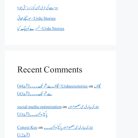
دوست کی بڑی بہن کو زبردستی چودا
سوتیلے بھائی – Urdu Stories
خسرے کو چیک کیا – Urdu Stories
Recent Comments
گاؤں
on
گاؤں سے شہر تک۔۔۔۔(قسط 44) - Urdusexstories
سے شہر تک۔۔۔۔(قسط 43)
ہماری پیاری سی معصوم اور
on
social media optimization
پاکیزہ بہن۔۔۔(قسط33)
ہماری پیاری سی معصوم اور پاکیزہ بہن۔۔۔
on
Cengiz Koç
(قسط12)