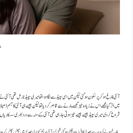
گ
آنٹی فارغ ہو کر پر سکون ہو گئی لیکن میں اسی سپیڈ سے لگا ہوا تھا میری سپیڈ نارمل تھی آنٹی 
میں اتر گیا مجھے اس نے زیادہ تیز گھسے مارنے سے قاصر کر دیا تھا لیکن جیسے ہی آنٹی کا جسم ڈھ
شروع کر دی میری سپیڈ جیسے جیسے تیز ہوتی جا رہی تھی آنٹی کے منہ سے درد بھری سسکاریاں ن
فارغ ہونے کی وجہ سے پھدی کافی زیادہ چکنی ہو گئی تھی لن آنٹی نہ نیم کنواری پھدی میں پھنس پھنس کر جا رہا 