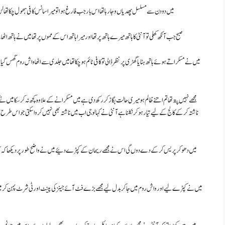
میں دو دن سے مسلسل پھدیاں وجا رہا تھا اس بار جب فارغ ہوا تو میرا سانس کافی ہھول چکا تھا لن ب
صبح جب آنکھ کھلی تو آنٹی کا ہاتھ میرے ہاتھ پر تھا اور میرا ہاتھ اس کے مموں پر تھا میں نے ہاتھ اٹھا
میں نے مسکراتے ہوئے ہاتھ ہٹایا گھڑی پر نظر ڈالی تو کافی ٹائم ہو چکا تھا میں جلدی سے اٹھا واش روم گھس گی
مجھے نہیں پتہ تھا تم اتنے ظالم ہو میری حالت بگاڑ کر رکھ دی ہے میں مسکرانے کے علاوہ کچھ نہ کر سکا میں نے کنگھا 
ناشتہ کرکے کالج کے لیے تیار ہو کر نکلنا ہے آنٹی نے کہا لو جی اب میں ناشتہ بھی نہیں کروا سکتی جو اس طرح 
میں دھو کر پریس کرکے دے دوں گی اس نے مجھے ریحان کے کپڑے دئیے میں نے واضح طور پر دیکھا کہ آن
میں نے کپڑے لیے اور واش روم میں جا کر بدل لیے مجھے بڑے فٹ آئے جینز کی پینٹ اور ٹی شرٹ پہن کر میں ن