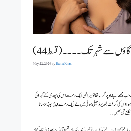
اؤں سے شہر تک۔۔۔۔(قسط 44)
May 22, 2026
by
Hania Khan
نے جب مجھے اپنے اوپر گرایا تھا تو میرا لن ایک دم سے اس کی پھدی کے گہرائی
یلا ہوا اس کی گرفت مجھ پر ڈھیلی ہوئی میں نے ایک دم سے اپنی سپیڈ بڑھانا
کلنے لگی تھیں۔۔
تھا نیم کنواری اس لیے کہا کہ اب تو تقریباً سیل پیک ہی تھی اتنی ٹویٹ پھدی تو شاید کم ہی