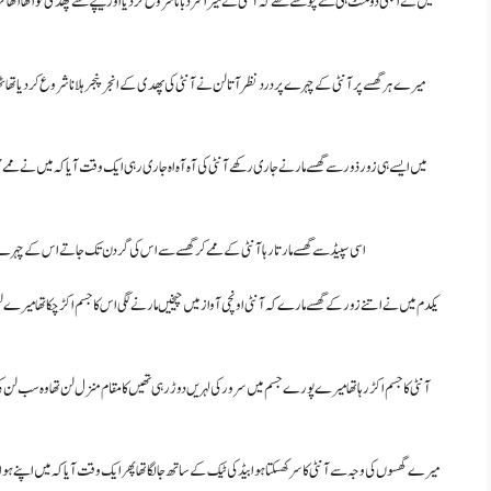
میں نے ابھی دو منٹ ہی ممے چوسے تھے کہ آنٹی نے میرا سر دبانا شروع کر دیا اور نیچے سے پھدی کو اٹھا اٹھا
میرے ہر گھسے پر آنٹی کے چہرے پر درد نظر آتا لن نے آنٹی کی پھدی کے انجر پنجر ہلانا شروع کر دیا تھ
میں ایسے ہی زور ذور سے گھسے مارنے جاری رکھے آنٹی کی آہ آہ اہ جاری رہی ایک وقت آیا کہ میں نے ممے چھوڑ
اسی سپیڈ سے گھسے مارتا رہا آنٹی کے ممے کر گھسے سے اس کی گردن تک جاتے اس کے چہرے پ
یکدم میں نے اتنے زور کے گھسے مارے کہ آنٹی اونچی آواز میں چیخیں مارنے لگی اس کا جسم اکڑ چکا تھا میرے لن
آنٹی کا جسم اکڑ رہا تھا میرے پورے جسم میں سرور کی لہریں دوڑ رہی تھیں کا مقام منزل لن تھا وہ سب لن کی ط
میرے گھسوں کی وجہ سے آنٹی کا سر کھسکتا ہوا بیڈ کی ٹیک کے ساتھ جا لگا تھا پھر ایک وقت آیا کہ میں اپنے ہوا