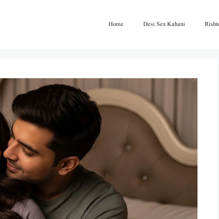
Home
Desi Sex Kahani
Risht