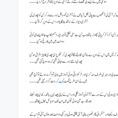
ہو گئی میں نے ایسے کی گھسے مارتے مارتے آنٹی کے اوپر لیٹنا شروع کر دیا ۔۔۔۔
آنٹی کی آنکھوں سے پانی نکل آیا میں نے آخری گھسا فل زور سے مار کر لن کو پھدی کی
آخری دیوار کے ساتھ جا لگایا اور اس کے اوپر گرتا گیا۔۔۔
 اکڑ اکڑ کر پانی چھوڑ رہا تھا جب لن سے منی نکلتی تو میرا پورا جسم کانپ جاتا ایسے ہی کوئی
دو منٹ میں میں فارغ ہو گیا ۔۔۔۔
ر لیں میں اس کے اوپر سے ہٹا لن نکالنے لگا تو پھدی کر نظر پڑی پھدی کا بیڑا غرق ہو گیا
پھدی اتنے زور سے بجائی تھی کہ وہ سوج گئی تھی۔۔۔
دلی اور میری طرف منہ کر لیا اور لڑکھڑاتی ہوئی آواز میں بولی تم اگر نہ ہوتے تو آج بھی
میں نے اسی طرح گھٹ
گھٹ
کر رات گزار لینی تھی۔۔۔۔
ی کھڑی ہوئی اس کے منہ سے آآآہ کی آواز نکلی اور اس نے اپنی پھدی پر ہاتھ رکھ لیا چند سکینڈ
بعد پھر سیدھی ہوئی لیکن میں تب تک موبائل نکال چکا تھا ۔۔۔
اور مسکرائی پھر تصویر بنا لی آنٹی چلتی ہوئی باہر گئی دو منٹ بعد واپس آئی تو اس کے