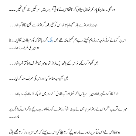
وہ بھی ریحان کا پارٹنر تھا مال سپلائی کرتا تھا اس نے کافی گھروں میں سرنگیں بنا رکھی تھیں۔۔۔
بہت بڑا لونڈے باز سمجھا جاتا تھا اس کو کئی دفعہ گراؤنڈ سے بھی نکالا گیا تھا۔۔۔
اس پر کسی نے کوئی توجہ نہ دی ہم کھیلتے رہے ہم کھیل ہی تھے میں
بیٹنگ
کر رہا تھا کہ یکدم طارق گالیاں دیتا
ہوا میری طرف بڑھا ۔۔۔
میں گھوم کر دیکھا تو اس کے ہاتھ ایک ڈنڈا تھا وہ میری طرف بھاگتا آ رہا تھا۔۔۔
میں بھی سیدھا ہو گیا اور اس کی طرف منہ کر لیا۔۔۔
جو لڑکا وکٹ کیپر تھا وہ میرے پاس آ کر کھڑا ہو گیا طارق کے منہ میں جو کچھ آرہا تھا بک رہا تھا۔۔۔
میرے قریب آ کر اس نے ڈنڈا لہرایا میں نے بیٹ اٹھا کر ڈنڈے کو روکا اور بیٹ نیچے لا کر اس کی ٹانگ پر
مارا۔۔۔
وہ جھکا میں نے اس کی کمر پر زور سے مارا وہ نیچے گرتا چلا گیا اس سے پہلے کہ میں مزید وار کرتا مجھے باقی