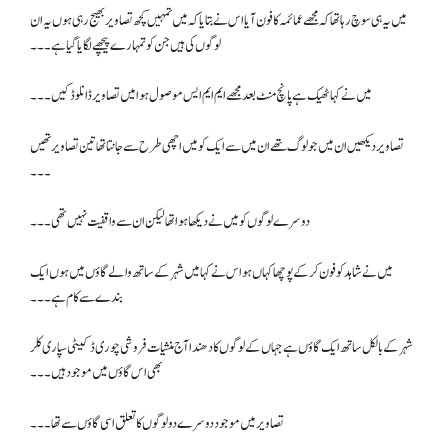
میں یہ ہی سوچ رہا تھا کہ مجھے عمائمہ کا فون آیا اس نے بتایا کہ میں تمہیں کچھ تصاویر بھیج رہی ہوں یہ ان
لوگوں کی ہیں جن کو تمہارے پیچھے لگایا گیا ہے۔۔۔
میں نے کہا ٹھیک ہے پانچ منٹ بعد مجھے ایم ایم ایس موصول ہوا میں تصاویر ڈانلوڈ کیں۔۔۔
تصاویر دیکھیں ان میں جو لوگ تھے ان میں سے ایک کو میں اچھی طرح سے جانتا تھا تین تصاویر تھیں
۔۔۔
دوسرے لوگوں کو میں نے دیکھا ہوا تھا لیکن ان سے واقفیت نہیں تھی ۔۔۔
میں نے شاہد کو فون کر کے پوچھا کہاں ہو اس نے کہا میں شہر کے ساتھ والے گاؤں میں ہوں ایک
بندے سے کام ہے۔۔۔
شہر کے بالکل ساتھ ایک گاؤں ہے جہاں کے لوگوں کا دھندا آج منشیات فروشی چوری ڈکیٹی سپاری کلر
بھی اس گاؤں میں موجود ہیں۔۔۔
تصاویر میں موجود دوسرے دو لوگوں کا تعلق اسی گاؤں سے تھا ۔۔۔