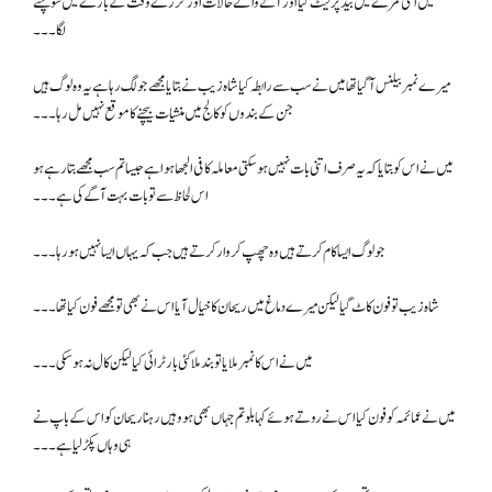
میں اسی کمرے میں بیڈ پر لیٹ گیا اور آنے والے حالات اور گزرے وقت کے بارے میں سوچنے
لگا۔۔۔
میرے نمبر بیلنس آگیا تھا میں نے سب سے رابطہ کیا شاہ زیب نے بتایا مجھے جو لگ رہا ہے یہ وہ لوگ ہیں
جن کے بندوں کو کالج میں منشیات بیچنے کا موقع نہیں مل رہا۔۔۔
میں نے اس کو بتایا کہ یہ صرف اتنی بات نہیں ہو سکتی معاملہ کافی الجھا ہوا ہے جیسا تم سب مجھے بتا رہے ہو
اس لحاظ سے تو بات بہت آگے کی ہے ۔۔۔
جو لوگ ایسا کام کرتے ہیں وہ چھپ کر وار کرتے ہیں جب کہ یہاں ایسا نہیں ہو رہا۔۔۔
شاہ زیب تو فون کاٹ گیا لیکن میرے دماغ میں ریحان کا خیال آیا اس نے بھی تو مجھے فون کیا تھا۔۔۔
میں نے اس کا نمبر ملایا تو بند ملا کئی بار ٹرائی کیا لیکن کال نہ ہو سکی۔۔۔
میں نے عمائمہ کو فون کیا اس نے روتے ہوئے کہا بلو تم جہاں بھی ہو وہیں رہنا ریحان کو اس کے باپ نے
ہی وہاں پکڑ لیا ہے۔۔۔