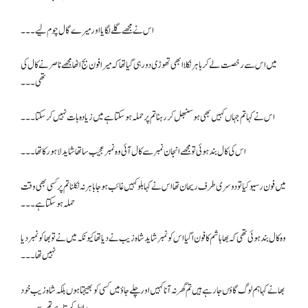
اس نے مجھے گلے لگایا اور میرے گال چوم لیے۔۔۔
میں اس سے رخصت لے کر باہر نکلا ابھی تھوڑی دور ہی گیا تھا کہ میرا فون بج اٹھا مجھے ناصر نے کال کی
تھی۔۔۔
اس نے کہا تم جہاں کہیں بھی ہو سنبھل کر رہنا تم پر حملہ ہو سکتا ہے میں زیادہ بات نہیں کر سکتا۔۔۔
اس کی کال بند ہوئی تو مجھے انجان نمبر سے کال آئی وہ نمبر عجیب سا تھا شاید لاہور کا تھا۔۔۔
میں فون رسیو کیا تو دوسری طرف ریحان تھا اس نے کہا بلو کہیں غائب ہو جا باہر نہ نکلنا تم پر کسی بھی وقت
حملہ ہو سکتا ہے۔۔۔
وہ کال بند ہوئی تھی کہ بھا ہاشم کا فون ا گیا اس کو نمبر شاید شاہ زیب نے دیا تھا کیونکہ میں نے تو بھا کو نمبر دیا
نہیں تھا۔۔۔
بھا نے کہا ہم لوگ گاؤں جا رہے ہیں تم گھر نہ آنا کہیں اور چلے جاؤ میں کسی کو بھیجتا ہوں بلکہ شاہ زیب خود
رابطہ کرتا ہے تم سے۔۔۔