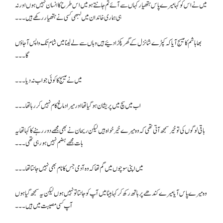
میں نے اس کو کہا میرے پاس ہتھیار کہاں سے آئے تم جانتے ہو میں اس طرح کا انسان نہیں ہوں اور نہ
ہی ہماری خاندان میں لبھی کسی نے ہتھیار رکھے ہیں۔۔۔
بھا ہاشم کا میسج آیا کہ کپڑے شانزل کے گھر پکڑا دئیے ہیں وہاں سے لے لینا میں شام تک واپس آ جاؤں
گا۔۔۔
میں نے میسج کا کوئی جواب نہ دیا ۔۔۔
اب میں سچ میں پریشان ہو گیا تھا اور میرا دماغ کام نہیں کر رہا تھا ۔۔۔
باقی لوگوں کی تو خیر سمجھ آتی تھی کہ وہ میرے خیر خواہ ہیں لیکن ریحان نے بھی مجھے دور رہنے کا کہا تھا یہ
بات مجھے ہضم نہیں ہو رہی تھی۔۔۔
میں اپنی سوچوں میں گم تھا کہ وہ آدمی جس کا نام بھی نہیں جانتا تھا۔۔۔
وہ میرے پاس آیا میرے کندھے پر ہاتھ رکھ کر کہا بیٹا میں آپ کو جانتا تو نہیں ہوں لیکن یہ سمجھ گیا ہوں
آپ کسی مصیبت میں ہیں۔۔۔