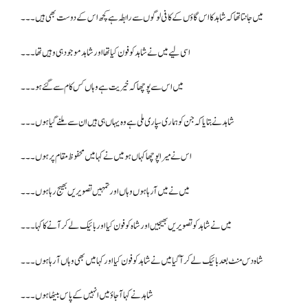
میں جانتا تھا کہ شاہد کا اس گاؤں کے کافی لوگوں سے رابطہ ہے کچھ اس کے دوست بھی ہیں۔۔۔
اسی لیے میں نے شاہد کو فون کیا تھا اور شاہد موجود ہی وہیں تھا ۔۔۔
میں اس سے پوچھا کہ خیریت ہے وہاں کس کام سے گئے ہو۔۔۔
شاہد نے بتایا کہ جن کو ہماری سپاری ملی ہے وہ یہاں ہی ہیں ان سے ملنے گیا ہوں۔۔۔
اس نے میرا پوچھا کہاں ہو میں نے کہا میں محفوظ مقام پر ہوں۔۔۔
میں نے میں آرہا ہوں وہاں اور تمہیں تصویریں بھیج رہا ہوں۔۔۔
میں نے شاہد کو تصویریں بھیجیں اور شاہ کو فون کیا اور بائیک لے کر آنے کا کہا۔۔۔
شاہ دس منٹ بعد بائیک لے کر آ گیا میں نے شاہد کو فون کیا اور کہا میں بھی وہاں آ رہا ہوں۔۔۔
شاہد نے کہا آجاؤ میں انہیں کے پاس بیٹھا ہوں۔۔۔