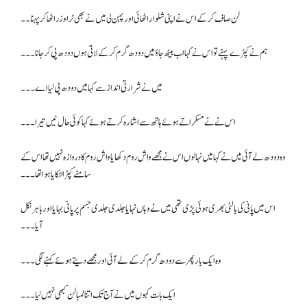
لن صاف کر کے اس نے اپنی شلوار اٹھائی اور پہن لی میں نے بھی ٹراوزر اٹھا کر پہنا۔۔
ہم نے کپڑے پہنے تو اس نے کہا اب بیٹھ جاؤ میں دودھ گرم کرکے لاتی ہوں دودھ پی کر جانا۔۔۔
میں نے شرارتی انداز سے کہا میں دودھ پی لیا اے ۔۔۔
اس نے نے مسکراتے ہوئے ہاتھ سے اشارہ کرتے ہوئے کہا کوئی حال نیں تیرا۔۔۔
وہ دودھ لے آئی میں نے کہا میں نہا لوں اس نے مجھے واش روم دکھایا واش روم کا دروازہ نہیں تھا اس کے
سامنے کپڑا لٹکایا ہوا تھا۔۔۔
اس میں پانی کی بالٹی بھری ہوئی پڑی تھی میں نے وہاں نہایا جلدی جلدی جسم پر پانی بہایا اور باہر نکل
آیا۔۔۔
وہ ایک بار پھر سے دودھ گرم کرکے لے آئی اور مجھے دیتے ہوئے کہنے لگی۔۔۔
ایک بات کہوں میں نے آج تک اتنا لمبا لن کبھی نہیں لیا۔۔۔