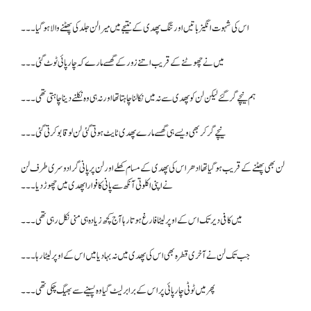
اس کی شہوت انگیز باتیں اور تنگ پھدی کے نتیجے میں میرا لن جلد کی پھٹنے والا ہو گیا۔۔۔
میں نے چھوٹنے کے قریب اتنے زور کے گھسے مارے کہ چارپائی ٹوٹ گئی ۔۔۔
ہم نیچے گر گئے لیکن لن کو پھدی سے نہ میں نکالنا چاہتا تھا اور نہ ہی وہ نکلنے دینا چاہتی تھی۔۔۔
نیچے گر کر بھی ویسے ہی گھسے مارے پھدی ٹایٹ ہوتی گئی لن لو قابو کرتی گئی۔۔۔
لن بھی پھٹنے کے قریب ہو گیا تھا ادھر اس کی پھدی کے مسام کھلے اور لن پر پانی گرا دوسری طرف لن
نے اپنی اکلوتی آنکھ سے پانی کا فوارا پھدی میں چھوڑ دیا۔۔۔
میں کافی دیر تک اس کے اوپر لیٹا فارغ ہوتا رہا آج کچھ زیادہ ہی منی نکل رہی تھی۔۔۔
جب تک لن نے آخری قطرہ بھی اس کی پھدی میں نہ بہا دیا میں اس کے اوپر لیٹا رہا۔۔۔
پھر میں ٹوٹی چارپائی پر اس کے برابر لیٹ گیا وہ پسینے سے بھیگ چکی تھی۔۔۔