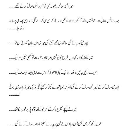
میرا بھی سانس پھول گیا تھا ہم سانس بحال کرنے لگے ۔۔۔
جب سانس بحال ہوئے تو میں اٹھ کر کھڑا ہوا وہ اٹھی اور اٹھ کر سی سی کرنے لگی اور اپنی پھدی پر ہاتھ
رکھ لیا۔۔۔۔
پھدی کو دبانے لگی ساتھ ہی مجھے کہنے لگی میری تاں جان کڈ دتی سی تو ۔۔۔
میں ہنسنے لگا اور کہا اس طرح کوئی نہیں مرتا اور عورت تو کبھی نہیں مرتی۔۔۔
اس نے دائیں بائیں دیکھا اور ایک کپڑا ڈھونڈ کر اس سے اپنی پھدی صاف کی۔۔۔
پھدی صاف کرکے میرا لن صاف کرنے لگی پھر لن لو ہاتھ سے پکڑ کر کہنے لگی تو سچی میری پھدی پاڑ دتی
اے۔۔۔
میں نے نیچے نظریں کرکے لن لو دیکھا تو ٹوپی پر خون لگا تھا۔۔۔
خون دیکھ کر میں بھی ہنس دیا اس نے لن پر پیار سے تھپڑ مارا اور صاف کرنے لگی۔۔۔