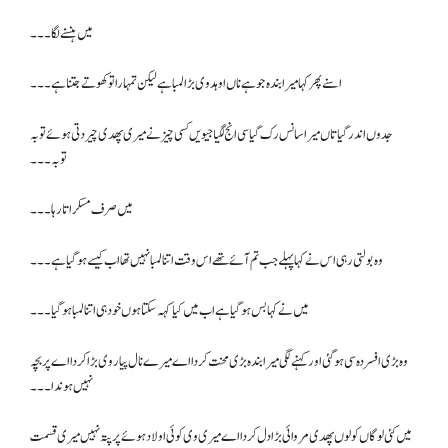
میں ہنسنے لگا ۔۔۔
اسنے پھر کہا میرا بندہ جو ہے ناں اوہد وی بڑا لمبا ہے لیکن تمہارا تو کھوتے جتنا ہے ۔۔۔
جدوں اندر گیا تاں میرا سانس رک گیا سی انج لگیا جیویں کسی چیز نے میری پھدی چیر دتی ہوئے توبہ
توبہ۔۔۔
میں صرف مسکراتا رہا۔۔۔
وہ بولتی رہی اس نے کہا پہلے جب تم آئے تھے اس وقت اتنا لمبا نہیں تھا اب کیسے ہو گیا ہے۔۔۔
میں نے کہا بس ہو گیا ہے اب میں کیا کہہ سکتا ہوں خود ہی اتنا لمبا ہو گیا۔۔۔
وہ بڑی افسردہ سی ہو گئی اور کہنے لگی میرا بندہ بڑی محنت کر دا اے میرے نال پیار وی بڑا کردا اے پر بچہ
نہیں ہوندا۔۔۔
میں کئی لوگاں کولوں پھدی مروائی بڑا دل کردا اے میری وی کوئی اولاد ہوئے پر پتہ نہیں میری قسمت