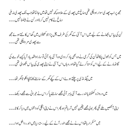
مجھ پر اب پھدی سوار ہو چکی تھی دماغ میں پھدی کے علاوہ کچھ نہیں تھا میں جانتا تھاجب تک پھدی نہ ملی
دماغ نے کام نہیں کرنا اور لن نے بیٹھنا نہیں۔۔۔
لن کی پیاس بجھانے کے لیے میں اس آنٹی کے گھر کی طرف چل پڑا جو کھیتوں میں گھاس کاٹتے ہوئے مجھ
سے پھدی مروا چکی تھی۔۔۔
میں جس کو بھول چکا تھا لن کی گرمی نے وہ بھی یاد کرو دی وہ آنٹی یاد آئی تو سارا واقعہ یاد آیا کیسے خومے کی
گانڈ مارنے کے لیے اس کو منا کر لے گیا تھا اور وہاں اس آنٹی نے اپنی پھدی کی پیاس بجھوا لی تھی۔۔۔
میں پگڈنڈی پر چلتے ہوئے اس کے کچے گھر کے سامنے کا پہنچا اکلوتا گھر تھا ۔۔۔
میں دروازہ کھٹکٹایا اندر سے آنٹی باہر آئی مجھے سامنے پا کر اس نے حیرانی سے مجھے دیکھا ۔۔۔
اپنی آنکھیں ملنے لگی پھر بولی مجھے یقین نہیں آرہا تم ہو پھر اس نے اپنی انگلی کو دانتوں میں دبا کر کاٹا ۔۔۔
میں مسکرا رہا تھا اس نے نے مجھے اندر آنے کے لیے رستہ دیا میں اندر داخل ہوا۔۔۔