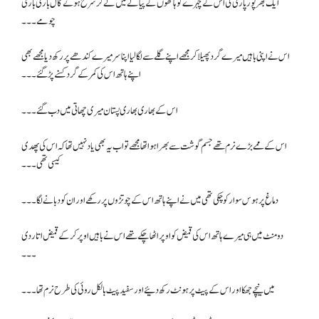
ایک بھرپور پاری کی اس کے چہرے کو ہاتھوں کے پیالے میں لے کر سرخ ہوتے گال باری باری
چومے۔۔۔
اس نے اپنی باہیں میرے گرد پھیلا کر مجھے اپنے گلے سے لگا لیا اپنا سر میرے کندھے پر رکھ دیا مجھے بھی
اپنے ہاتھ اس کی کمر کے گرد کسنے پڑ گئے۔۔۔
اس کے بھاری بھاری پستان میری چھاتی میں دب گئے۔۔۔
اس کے ممے بڑے نرم تھے جسم گوشت سے بھرا ہوا تھا مجھے تو اب یہ بھی یاد نہیں تھا کہ اس کی پھدی
کیسی تھی ۔۔۔
دماغ پر ہوس سوار کو چکی تھی میں نے اپنے ہاتھ اس کے چوتڑوں پر رکھے اور ان کو دبانے لگا۔۔۔
دو منٹ میں ہی میرے ہاتھ اس کی قمیض کو اوپر اٹھا چکے تھے اس نے باہیں اوپر کرکے قمیض اتار دی
۔۔۔
میں نیچے جھکا اور اس کے پیٹ پر ہونٹ رکھ دئیے اور سفید پیٹ بالکل روئی کی طرح نرم تھا۔۔۔