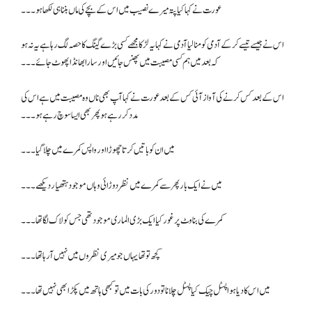
عورت نے کہا کیا پتہ میرے نصیب میں اس کے بچے کی ماں بننا ہی لکھا ہو۔۔۔
اس نے جیسے تیسے کر کے آدمی کو منا لیا آدمی نے کہا یہ لڑکا مجھے کسی بڑے گینگ کا حصہ لگ رہا ہے یہ نہ ہو
کہ بعد میں ہم کسی مصیبت میں پھنس جائیں اور سارا بھانڈا پھوٹ جائے۔۔۔
اس کے بعد کس کرنے کی آواز آئی کس کے بعد عورت نے کہا آپ بھی ناں وہ مصیبت میں ہے اس کی
مدد کر رہے ہو پھر بھی ایسا سوچ رہے ہو۔۔۔
میں ان کو باتیں کرتا چھوڑا اور واپس کمرے میں چلا گیا۔۔۔
میں نے ایک بار پھر سے کمرے میں نظر دوڑائی وہاں موجود ہتھیار دیکھے ۔۔۔
کمرے کی بناوٹ پر غور کیا ایک بڑی الماری موجود تھی جس کو لاک لگا تھا ۔۔۔
کچھ تو تھا یہاں جو میری نظروں میں نہیں آرہا تھا۔۔۔
میں اس کا دیا ہوا پسٹل چیک کیا پسٹل چلانا تو دور کی بات میں تو کبھی ہاتھ میں پکڑا بھی نہیں تھا۔۔۔