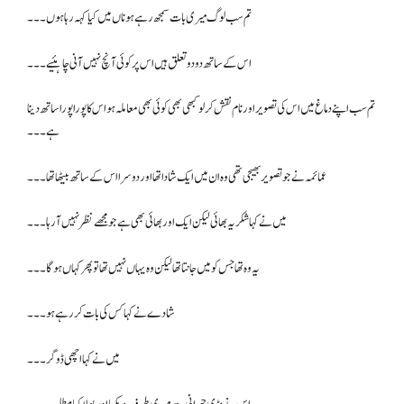
تم سب لوگ میری بات سمجھ رہے ہو ناں میں کیا کہہ رہا ہوں۔۔۔
اس کے ساتھ دو دو تعلق ہیں اس پر کوئی آنچ نہیں آنی چاہئیے ۔۔۔
تم سب اپنے دماغ میں اس کی تصویر اور نام نقش کر لو کبھی بھی کوئی بھی معاملہ ہو اس کا پورا پورا ساتھ دینا
ہے۔۔۔
عمائمہ نے جو تصویر بھیجی تھی وہ ان میں ایک شادا تھا اور دوسرا اس کے ساتھ بیٹھا تھا۔۔۔
میں نے کہا شکریہ بھائی لیکن ایک اور بھائی بھی ہے جو مجھے نظر نہیں آ رہا۔۔۔
یہ وہ تھا جس کو میں جانتا تھا لیکن وہ یہاں نہیں تھا تو پھر کہاں ہو گا۔۔۔
شادے نے کہا کس کی بات کر رہے ہو۔۔۔
میں نے کہا اچھی ڈوگر ۔۔۔