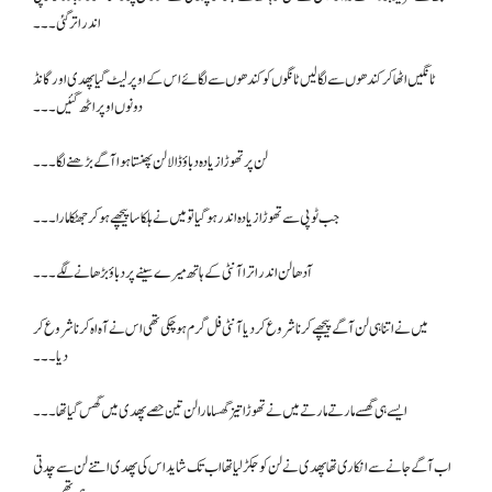
اندر اتر گئی۔۔۔
ٹانگیں اٹھا کر کندھوں سے لگا لیں ٹانگوں کو کندھوں سے لگائے اس کے اوپر لیٹ گیا پھدی اور گانڈ
دونوں اوپر اٹھ گئیں۔۔۔
لن پر تھوڑا زیادہ دباؤ ڈالا لن پھنستا ہوا آگے بڑھنے لگا۔۔۔
جب ٹوپی سے تھوڑا زیادہ اندر ہو گیا تو میں نے ہلکا سا پیچھے ہو کر جھٹکا مارا ۔۔۔
آدھا لن اندر اترا آنٹی کے ہاتھ میرے سینے پر دباؤ بڑھانے لگے۔۔۔
میں نے اتنا ہی لن آگے پیچھے کرنا شروع کر دیا آنٹی فل گرم ہو چکی تھی اس نے آہ اہ کرنا شروع کر
دیا۔۔۔
ایسے ہی گھسے مارتے مارتے میں نے تھوڑا تیز گھسا مارا لن تین حصے پھدی میں گھس گیا تھا ۔۔۔
اب آگے جانے سے انکاری تھا پھدی نے لن کو جکڑ لیا تھا اب تک شاید اس کی پھدی اتنے لن سے چدتی