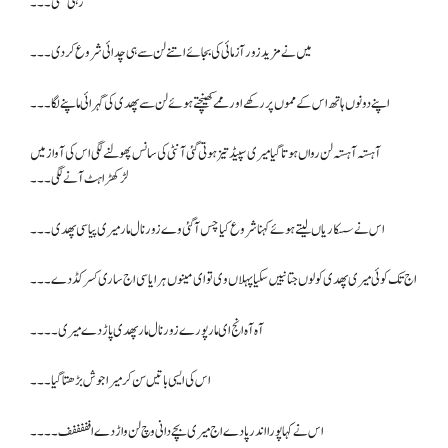
رہی تھی ۔۔۔
میں نے مزید زور آزمائی کی بجائے اتنے لن سے ہی چدائی شروع کر دی ۔۔۔
اپنے دونوں ہاتھ اس کے مموں پر رکھے اور ممے کھینچتے ہوئے لن سے پھدی کی گہرائی ماپنے لگا۔۔۔
آہستہ آہستہ لن رواں ہوتا گیا میری سپیڈ تیز ہوتی گئی آنٹی کی سانس پھولنے لگی اس کی آواز میں
لڑکھڑاہٹ آنے لگی۔۔۔
اس نے سسکاریاں لیتے ہوئے کہنا شروع کیا چس آ گئی وے زور نال مار میری پیاسی پھدی۔۔۔
اج تک کوئی میری پھدی کولوں جتا نییں سکیا پہلاں وی تو ای مینوں ہرایا سی اج ساری کسر کڈ دے۔۔۔
آہ آہ انج ای مار پورے زور نال مار پھدی پاڑ دے میری۔۔۔۔
اس کی ایسی باتیں سن کر میرا جوش بڑھتا گیا ۔۔۔
اس نے کہا پورا اندر پا دے اج میری بچے دانی وچ لن واڑ دے افففففف ۔۔۔۔