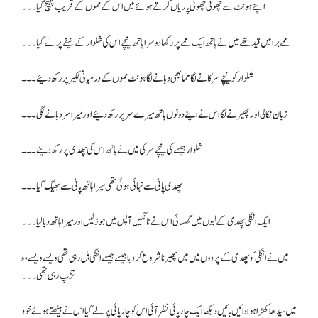
اپنے ہونٹ سے چھوٹی چھوٹی پاریاں کرتے ہوئے میں اس کے مموں کے قریب پہنچ گیا۔۔۔
ممے برا میں قید تھے میں نے ہاتھ ایک ممے پر رکھا دوسرا ہاتھ نیچے اس کی شلوار کے نیفے پر لے گیا۔۔۔
شلوار کو نیچے سرکانے لگا مما بھی دبانے لگا ہونٹ مموں کے درمیانی لکیر پر رکھ دئیے ۔۔۔
زبان نکالی اور پھیرنے لگا اس نے اپنے دونوں ہاتھ میرے سر پر رکھ دئیے اور میرا سر دبانے لگی۔۔۔
شلوار جیسے کی نیچے سرکی میں نے ہاتھ اس کی پھدی پر رکھ دئیے ۔۔۔
پھدی پانی سے نہائی ہوئی تھی میرا ہاتھ پانی سے بھیگ گیا۔۔۔
ایک انگلی پھدی کے لبوں میں گھسائی اس نے ٹانگیں آپس میں جوڑ لیں اور میرا ہاتھ دبا لیا۔۔۔
میں نے انگلی کو پھدی کے پردوں میں میں پھیرنا شروع کر دیا جیسے جیسے انگلی ہل رہی تھی ویسے ویسے وہ
تڑپ رہی تھی۔۔۔
میں سیدھا کھڑا ہوا دائیں بائیں دیکھا ایک چارپائی نظر آئی اس کو چارپائی پر لے گیا اس نے بیٹھتے ہوئے خود