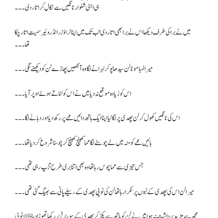
ہی اہنی شلوار ٹانگیں سے نکال کر اتار دی۔۔۔
میں نے برا کی طرف دیکھا اس نے برا بھی اتار دی تب تک میں اپنا ٹراؤزر انڈروئیر سمیت اتار چکا
تھا۔۔۔
میرا لمبا موٹا لن سیدھا پو کر لہرانے لگا وہ آنکھیں پھاڑے لن کو دیکھنے لگی۔۔۔
اس کو زیادہ موقع نہ دیا میں نے اس کو لٹاتے ہوئے اوپر آیا ۔۔۔
اس کی ٹانگیں کھول کر لن پھدی پر لگا لیا اپنا ایک ہاتھ دائیں ممے پر رکھ دیا اور دبانے لگا۔۔۔
بائیں ممے کو منہ میں لے چوسنے لگا مما کھینچ کھینچ کر چوسنا شروع کر دیا تھا۔۔۔
جس تیزی سے مما چوس رہا تھا وہ بھی اتنا بری طرح تڑپ رہی تھی۔۔۔
میرا لن اس کی پھدی کے لبوں پر ٹکرا رہا تھا لن کی ٹوپی پھدی کے رسیلے پانی سے بھیگ گئی تھی۔۔۔
مجھ سے مزید برداشت نہ ہوا میں نے لن کو ہاتھ سے پکڑ کر پھدی کے سوراخ پر رکھا تھوڑا دباؤ ڈالا ٹوپی