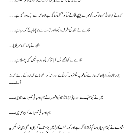
اس نے بڑی حیرانی سے میری طرف دیکھا اور بولا کیا مطلب ۔۔۔
میں نے کہا بھائی جن لوگوں کو میرے پیچھے لگانے کی کوشش کی گئی ہے ان میں سے ایک وہ بھی ہے۔۔۔
شادے نے شاہد کی طرف دیکھا اور حیرت سے پوچھا یہ سچ کہہ رہا ہے۔۔۔
شاہد نے ہاں میں سر ہلایا ۔۔
شادے نے کہا مجھے فون آیا تھا کہ کچھ بند چاہئیں کسی پڑھانا ہے۔۔۔
پڑھانا ان کی زبان میں بندے کی خوب چھترول کرنی ہے اور اس کو سمجھانا ہے کہ ان کے رستے میں نہ
آئے۔۔۔
میں نے کہا ٹھیک ہے اور اپنی ڈیمانڈ بتا دی انہوں نے نام اور باقی تفصیلات بتا دیں۔۔۔
نام اور باقی تفصیلات کون سی ہیں۔۔۔
شادے نے کہا نام میاں صائم نواز ڈانگرا ہے اور گورنمنٹ کالج میں پڑھتا ہے گھر کا پتہ بھی بتایا تھا لیکن یہ