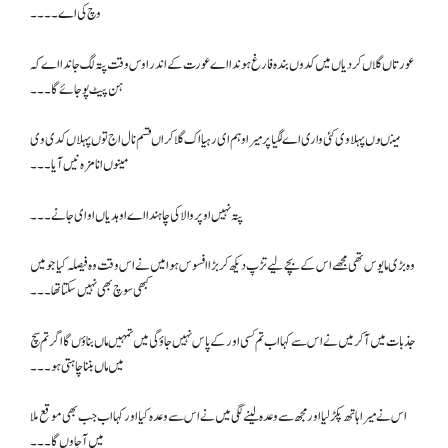
وچ کی اے۔۔۔۔
عورتاں گلاں کر دیاں میں کدوں بندہ فارغ ہوندا اے عورت کے اندر اوس وقت پتہ لگ جاندا اے کہ
ہن پیٹ پو جائے گا۔۔۔
مینںوں پہلا وی کئی واری اے لگیا پر میرا وہم ای رہیا اک گلا کراں قسم نال اج توں پہلاں کدی وی
مینوں انا مزہ نیں آیا ۔۔۔
پتہ نہیں اوپر والا کی چاہندا اے اوہدیاں او ای جانے۔۔۔
وہ بڑی مایوس تھی مجھے اس کے بچے لیے تڑپ دیکھ کر بڑا افسوس ہوا میں نے اس وقت وہ فیصلہ کیا جو میں
کبھی سوچ بھی نہیں سکتا تھا۔۔۔
جذبات میں آ کر میں نے اس سے کہا اب تم کسی اور کے پاس نہیں جاؤ گی میں تمہیں ماں بناؤں گا اگر تم سچ
میں ماں بننا چاہتی ہو۔۔۔
اس نے میرا ہاتھ پکڑ لیا اور مجھ سے وعدہ لینے لگی میں نے اس سے وعدہ کیا اور کہا اب جب بھی موقع ملا
میں آ جاوں گا ۔۔۔