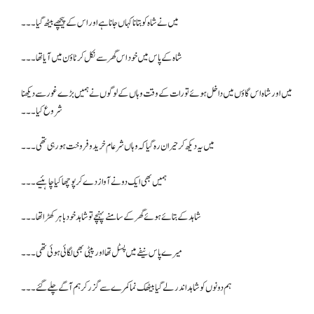
میں نے شاہ کو بتانا کہاں جانا ہے اور اس کے پیچھے بیٹھ گیا ۔۔۔
شاہ کے پاس میں خود اس گھر سے نکل کر ٹاؤن میں آیا تھا۔۔۔
میں اور شاہ اس گاؤں میں داخل ہوئے تو رات کے وقت وہاں کے لوگوں نے ہمیں بڑے غور سے دیکھنا
شروع کیا ۔۔۔
میں یہ دیکھ کر حیران رہ گیا کہ وہاں شرعام خرید و فروخت ہو رہی تھی۔۔۔
ہمیں بھی ایک دو نے آواز دے کر پوچھا کیا چاہئیے ۔۔۔
شاہد کے بتائے ہوئے گھر کے سامنے پہنچے تو شاہد خود باہر کھڑا تھا۔۔۔
میرے پاس نیفے میں پسٹل تھا اور پیٹی بھی لگائی ہوئی تھی۔۔۔
ہم دونوں کو شاہد اندر لے گیا بیٹھک نما کمرے سے گزر کر ہم آگے چلے گئے۔۔۔