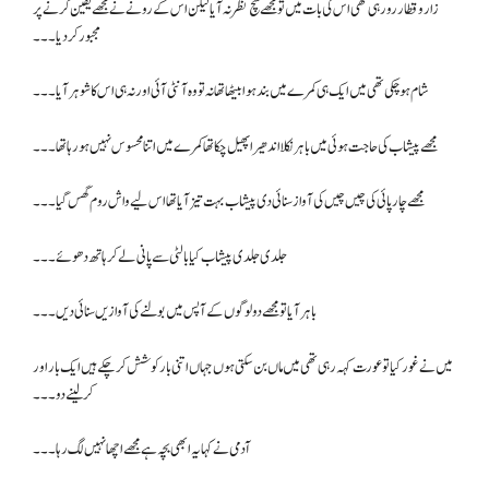
زار و قطار رو رہی تھی اس کی بات میں تو مجھے سچ نظر نہ آیا لیکن اس کے رونے نے مجھے یقین کرنے پر
مجبور کر دیا۔۔۔
شام ہو چکی تھی میں ایک ہی کمرے میں بند ہوا بیٹھا تھا نہ تو وہ آنٹی آئی اور نہ ہی اس کا شوہر آیا۔۔۔
مجھے پیشاب کی حاجت ہوئی میں باہر نکلا اندھیرا پھیل چکا تھا کمرے میں اتنا محسوس نہیں ہو رہا تھا۔۔۔
مجھے چارپائی کی چیں چیں کی آواز سنائی دی پیشاب بہت تیز آیا تھا اس لیے واش روم گھس گیا۔۔۔
جلدی جلدی پیشاب کیا بالٹی سے پانی لے کر ہاتھ دھوئے ۔۔۔
باہر آیا تو مجھے دو لوگوں کے آپس میں بولنے کی آوازیں سنائی دیں۔۔۔
میں نے غور کیا تو عورت کہہ رہی تھی میں ماں بن سکتی ہوں جہاں اتنی بار کوشش کر چکے ہیں ایک بار اور
کر لینے دو۔۔۔
آدمی نے کہا یہ ابھی بچہ ہے مجھے اچھا نہیں لگ رہا ۔۔۔