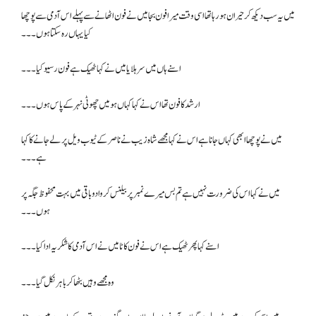
میں یہ سب دیکھ کر حیران ہو رہا تھا اسی وقت میرا فون بجا میں نے فون اٹھانے سے پہلے اس آدمی سے پوچھا
کیا یہاں رہ سکتا ہوں۔۔۔
ا سنے ہاں میں سر ہلایا میں نے کہا ٹھیک ہے فون رسیو کیا۔۔۔
ارشد کا فون تھا اس نے کہا کہاں ہو میں چھوٹی نہر کے پاس ہوں ۔۔۔
میں نے پوچھا ابھی کہاں جانا ہے اس نے کہا مجھے شاہ زیب نے ناصر کے ٹیوب ویل پر لے جانے کا کہا
ہے۔۔۔
میں نے کہا اس کی ضرورت نہیں ہے تم بس میرے نمبر پر بیلنس کروا دو باقی میں بہت محفوظ جگہ پر
ہوں۔۔۔
ا سنے کہا پھر ٹھیک ہے اس نے فون کاٹا میں نے اس آدمی کا شکریہ ادا کیا۔۔۔
وہ مجھے وہیں بٹھا کر باہر نکل گیا۔۔۔