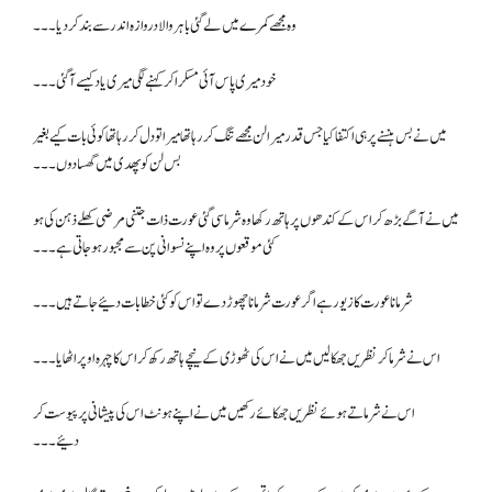
وہ مجھے کمرے میں لے گئی باہر والا دروازہ اندر سے بند کر دیا۔۔۔
خود میری پاس آئی مسکرا کر کہنے لگی میری یاد کیسے آ گئی ۔۔۔
میں نے بس ہنسنے پر ہی اکتفا کیا جس قدر میرا لن مجھے تنگ کر رہا تھا میرا تو دل کر رہا تھا کوئی بات کیے بغیر
بس لن کو پھدی میں گھسا دوں۔۔۔
میں نے آگے بڑھ کر اس کے کندھوں پر ہاتھ رکھا وہ شرما سی گئی عورت ذات جتنی مرضی کھلے ذہن کی ہو
کئی موقعوں پر وہ اپنے نسوانی پن سے مجبور ہو جاتی ہے۔۔۔
شرمانا عورت کا زیور ہے اگر عورت شرمانا چھوڑ دے تو اس کو کئی خطابات دئیے جاتے ہیں۔۔۔
اس نے شرما کر نظریں جھکا لیں میں نے اس کی ٹھوڑی کے نیچے ہاتھ رکھ کر اس کا چہرہ اوپر اٹھایا ۔۔۔
اس نے شرماتے ہوئے نظریں جھکائے رکھیں میں نے اپنے ہونٹ اس کی پیشانی پر پیوست کر
دئیے۔۔۔