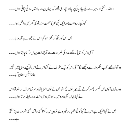
وہ اندر آگئی اور میرے لیے چارپائی پر چادر بچھا دی مجھے کہا یہاں لیٹ جاو میں روٹی پکاتی ہوں۔۔۔
کوئی پندرہ منٹ بعد ایک پکی عمر کا صحت مند آدمی گھر میں داخل ہوا۔۔۔
میں اس کو دیکھ کر کھڑا ہو گیا اس نے مجھ سے ہاتھ ملایا ۔۔۔
آنٹی اس کو بتایا کہ مجھے مدد کی ضرورت ہے آج رات یہاں رکنا چاہتا ہوں ۔۔۔
وہ آدمی مجھے عجیب نظروں سے دیکھنے لگا آنٹی اس کو ایک طرف لے گئی اس نے اس کو کیسے منایا میں نہیں
جانتا لیکن وہ مان گیا۔۔۔
وہ دونوں آپس میں کھسر پھسر کرنے لگے میرا فون بج اٹھا میں نے فون اٹھایا تو دوسری طرف ارشد تھا اس
نے کہا جہاں بھی ہو وہیں رہو میں دس منٹ بعد رابطہ کرتا ہوں۔۔۔
میں نے کہا ٹھیک ہے اس نے کہا کوئی ہتھیار وغیرہ ہے تو وہ پاس رکھنا کسی وقت بھی ضرورت پڑ سکتی
ہے۔۔۔