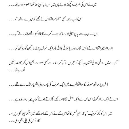
میں نے اس کی طرف دیکھتے ہوئے ہاں میں سر ہلایا وہ پڑھا لکھا معلوم ہو رہا تھا۔۔۔
اس کا لب ولہجہ بھی سلجھا ہوا تھا اس نے مجھے کہا میرے ساتھ آو۔۔۔
اس نے جیب سے چابی نکالی اور ساتھ والے کمرے کا تالا کھولا مجھے اندر لے گیا۔۔۔
اندر اندھیرا تھا اس نے ماچس نکالی اور دیا سلائی جلائی پھر ایک طرف پڑی لالٹین کو روشن کیا۔۔۔
کمرے میں روشنی ہوئی تو میں یہ دیکھ کر حیران رہ گیا کمرا اندر سے کسی صورت بھی اس گھر کا حصہ نہیں
لگ رہا تھا۔۔۔
ڈبل بیڈ ساتھ صوفہ لگا ہوا تھا کمرے میں ایک طرف کئی باررودی ہتھیار لٹک رہے تھے۔۔۔
اس نے ایک دراز کھولی اس میں سے ایک پسٹل نکالا اور مجھے پکڑاتے ہوئے کہا یہ میرا پسندیدہ ہے۔۔۔
میں اس کو پکڑ کر چیک کیا جرمن نسل کا تھا اس کے نے اس کے بعد مجھے تین میگزین بھی دیں اور
کارتوس کی پیٹی بھی دی ۔۔۔