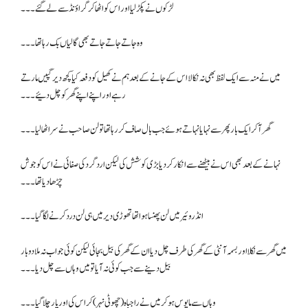
لڑکوں نے پکڑ لیا اور اس کو اٹھا کر گراؤنڈ سے لے گئے۔۔۔
وہ جاتے جاتے جاتے بھی گالیاں بک رہا تھا۔۔۔
میں نے منہ سے ایک لفظ بھی نہ نکالا اس کے جانے کے بعد ہم نے کھیل کو دفعہ کیا کچھ دیر گپیں مارتے
رہے اور اپنے اپنے گھر کو چل دئیے۔۔۔
گھر آ کر ایک بار پھر سے نہایا نہاتے ہوئے جب بال صاف کر رہا تھا تو لن صاحب نے سر اٹھا لیا ۔۔۔
نہانے کے بعد بھی اس نے بیٹھنے سے انکار کر دیا بڑی کوشش کی لیکن ارد گرد کی صفائی نے اس کو جوش
چڑھا دیا تھا۔۔۔
انڈروئیر میں لن پھنسا ہوا تھا تھوڑی دیر میں ہی لن درد کرنے لگا گیا۔۔۔
میں گھر سے نکلا اور بسمہ آنٹی کے گھر کی طرف چل دیا ان کے گھر کی بیل بجائی لیکن کوئی جواب نہ ملا دو بار
بیل دینے سے جب کوئی نہ آیا تو میں وہاں سے چل دیا۔۔۔
وہاں سے مایوس ہو کر میں نے راجباہ (چھوٹی نہر) کراس کی اور پار چلا گیا۔۔۔