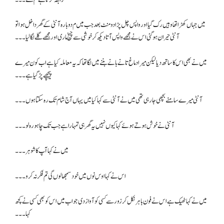
میں جہاں کھڑا تھا وہیں رک گیا اور واپس چل پڑا دو منٹ بعد جب میں م دوبارہ آنٹی کے گھر داخل ہوا تو
آنٹی حیران ہو گئی اس نے مجھے واپس آتا دیکھ کر خوشی سے چیخ ماری اور مجھے گلے لگا لیا۔۔۔
میں نے بھی اس کا ساتھ دیا لیکن میرا دماغ تانے بانے بننے میں لگا تھا کہ یہ معاملہ کیا ہے اب کون میرے
پیچھے پڑ گیا ہے۔۔۔
آنٹی میرے سامنے بچھی جا رہی تھی میں نے آنٹی سے کہا کیا میں یہاں آج شام تک رہ سکتا ہوں۔۔۔
آنٹی نے خوش ہوتے ہوئے کہا کیوں نہیں یہ گھر ہی تمہارا ہے جب تک چاہو رہ لو ۔۔۔
میں نے کہا آپ کا شوہر ۔۔۔
اس نے کہا اوس نوں میں خود سمجھا لوں گی تم فکر نہ کرو۔۔۔
میں نے کہا ٹھیک ہے اس نے فون باہر نکل کر زور سے کسی کو آواز دی جواب میں اس کو بھی کسی نے کچھ
کہا۔۔۔