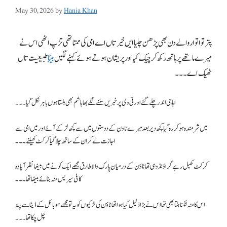
May 30, 2026
by
Hania Khan
پتر تو اتوار والے دن بھی پڑھن چلیا ایں خیر تاں اے امی کی ممتا تھی تڑپ اٹھی اس نے
میرے ماتھے پر ہاتھ رکھ کر چیک کیا اور پریشان ہوتے ہوئے کہنے لگیں
بیٹا
طبیعیت تاں
ٹھیک اے۔۔۔
ابا جی اندر چلے گئے اور ٹی وی پر خبریں سننے لگے بھا ہاشم بھی ہنستا ہوں باہر نکل گیا۔۔۔
میں شرمندہ ہو کر رہ گیا کچھ دیر بعد میرے ٹاون کے دوستوں میں سے کچھ لڑکے آئے اور میں امی سے
اجازت لے کر ان کے ساتھ چلا گیا کرکٹ کھیلنے۔۔۔
کرکٹ کھیل رہے گراؤنڈ وہی تھا ٹاؤن کے درمیان پارک والا طارق مجھے ایک کونے میں بیٹھا نظر آیا وہ
کافی سیریس منہ بنائے بیٹھا تھا۔۔۔
اس کا منہ لٹکنا بنتا بھی تھا اس نے بڑا ذلیل کیا ہوا تھا ٹاؤن کی لڑکیوں کو یہ تو مجھے موبائل کے ڈیٹا سے پتہ
چل چکا تھا۔۔۔