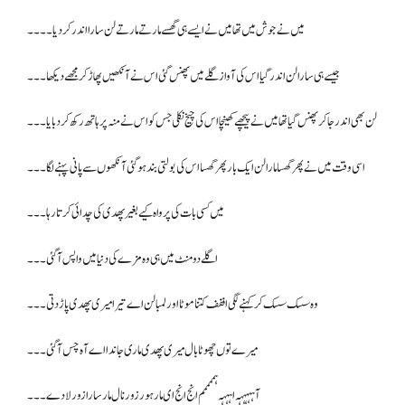
میں نے جوش میں تھا میں نے ایسے ہی گھسے مارتے مارتے لن سارا اندر کر دیا ۔۔۔۔
جیسے ہی سارا لن اندر گیا اس کی آواز گلے میں پھنس گئی اس نے آنکھیں پھاڑ کر مجھے دیکھا ۔۔۔
لن بھی اندر جا کر پھنس گیا تھا میں نے پیچھے کھینچا اس کی چیخ نکلی جس کو اس نے منہ پر ہاتھ رکھ کر دبایا۔۔۔
اسی وقت میں نے پھر گھسا مارا لن ایک بار پھر گھسا اس کی بولتی بند ہو گئی آنکھوں سے پانی پہنے لگا۔۔۔
میں کسی بات کی پرواہ کیے بغیر پھدی کی چدائی کرتا رہا۔۔۔
اگلے دو منٹ میں ہی وہ مزے کی دنیا میں واپس آ گئی ۔۔۔
وہ سسک سسک کر کہنے لگی اففف کتنا موٹا اور لمبا لن اے تیرا میری پھدی پاڑ دتی۔۔۔
میرے توں چھوٹابال میری پھدی ماری جاندا اے آہ چس آ گئی ۔۔۔
آہہہہہہ اہہہہ ہممممم انج انج ای مار ہور زور نال مار سارا زور لا دے ۔۔۔