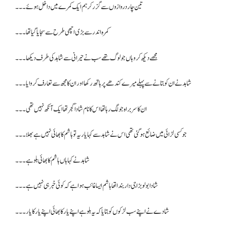
تین چار دروازوں سے گزر کر ہم ایک کمرے میں داخل ہوئے۔۔۔
کمرہ اندر سے بڑی اچھی طرح سے سجایا گیا تھا۔۔۔
مجھے دیکھ کر وہاں جو لوگ تھے سب نے حیرانی سے شاہد کی طرف دیکھا۔۔۔
شاہد نے ان کو بتانے سے پہلے میرے کندھے پر ہاتھ رکھا اور ان کا مجھ سے تعارف کروایا۔۔۔
ان کا سربراہ جو لگ رہا تھا اس کا نام شادا گجر تھا ایک آنکھ نہیں تھی۔۔۔
جو کسی لڑائی میں ضائع ہو گئی تھی اس نے شاہد سے کہا یار یہ تو ہاشم کا بھائی نہیں ہے بھلا۔۔۔
شاہد نے کہا ہاں ہاشم کا بھائی بلو ہے۔۔۔
شادا بولو بڑا جی دار بندا تھا ہاشم ایسا غائب ہوا ہے کہ کوئی خبر ہی نہیں ہے۔۔۔
شادے نے اپنے سب لڑکوں کو بتایا کہ یہ بلو ہے اپنے یار کا بھائی اپنے یار کا یار ۔۔۔