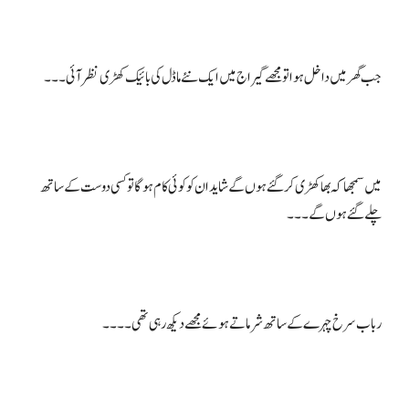
میں سمجھا کہ بھا کھڑی کر گئے ہوں گے شاید ان کو کوئی کام ہوگا تو کسی دوست کے ساتھ