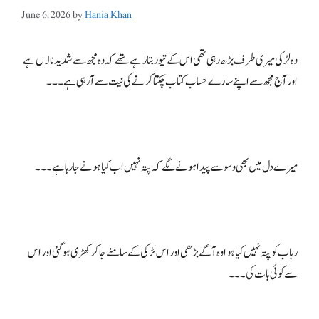
June 6, 2026
by
Hania Khan
وہ لڑکی میری طرف بڑھ رہی تھی اس کے تیور بتا رہے تھے کہ وہ مجھ سے شدید نالاں ہے
رباب کو پتہ نہیں کیا ہوا وہ آگے بڑھی اور اس لڑکی کے سامنے جا کر کھڑی ہو گئی اور اس