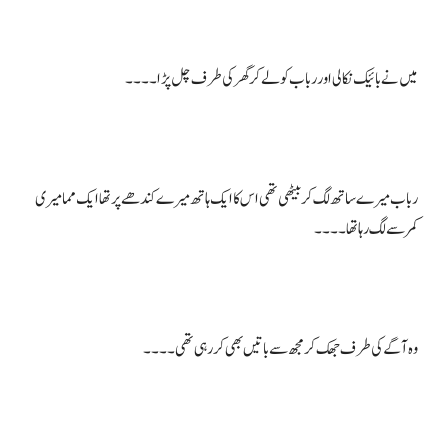
رباب میرے ساتھ لگ کر بیٹھی تھی اس کا ایک ہاتھ میرے کندھے پر تھا ایک مما میری