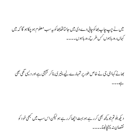
میں نے چپ چاپ بھا کو چابی دے دی میں جانتا تھا بھا کو یہ سب معلوم ہو چکا ہوگا کہ میں
بھا نے کہا امی جی نے خاص طور پر تمہارے لیے پنیری بنا کر بھیجی ہے اور دیسی گھی بھی
دیکھ بلو تم جو کچھ بھی کر رہے ہو بہت اچھا کر رہے ہو لیکن اس سب میں کبھی خود کو