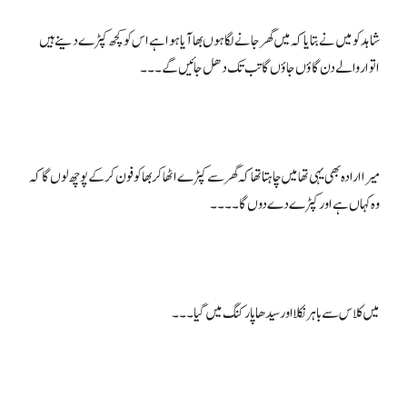
شاہد کو میں نے بتایا کہ میں گھر جانے لگا ہوں بھا آیا ہوا ہے اس کو کچھ کپڑے دینے ہیں
میرا ارادہ بھی یہی تھا میں چاہتا تھا کہ گھر سے کپڑے اٹھا کر بھا کو فون کرکے پوچھ لوں گا کہ