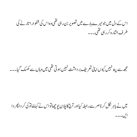
اس کے دل میں جو میرے بارے میں تصویر بن رہی تھی وہ اس کی شلوار اتارنے کی
میں نے باہر نکل کر ناصر سے رابطہ کیا اور آج کا پلان پوچھا تو اس نے کہا ماما تو کی کردا پھردا