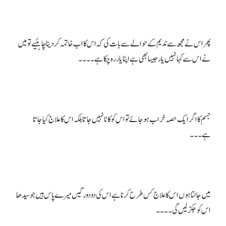
پھر اس نے مجھ سے ندیم کے حوالے سے بات کی کہ اس کا اب خاتمہ کر دینا چاہئیے تو میں
جسم کا اگر ایک حصہ خراب ہو جائے تو اس کو کاٹا نہیں جاتا بلکہ اس کا علاج کیا جاتا
میں جانتا ہوں اس کا علاج کس طرح کرنا ہے اس کی دو دو رگیں میرے پاس ہیں جو سیدھا