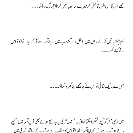
ہم ہنستے باتیں کرتے ٹاؤن میں داخل ہو گئے جب میں اپنے گھر سے آگے جانے لگا تو اس
میں ایسی آفر کو کیسے ٹھکرا سکتا تھا ایک حسین لڑکی یہ جانتے ہوئے بھی آپ گھر میں اکیلے
رہتے ہو آپ سے کہے کہ اپنا گھر دکھاؤ تو اس کا مطلب ہے وہ آپ کے ساتھ تنہائی میں