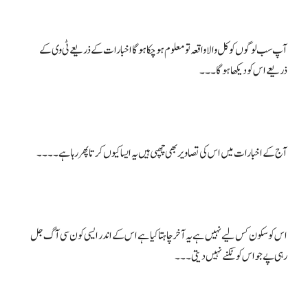
آپ سب لوگوں کو کل والا واقعہ تو معلوم ہو چکا ہوگا اخبارات کے ذریعے ٹی وی کے
اس کو سکون کس لیے نہیں ہے یہ آخر چاہتا کیا ہے اس کے اندر ایسی کون سی آگ جل