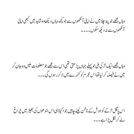
وہاں مجھے جو پتہ چلا میں نے اپنی آنکھوں سے جو کچھ وہاں دیکھا وہ شاید میں کبھی اپنی
وہاں مجھے ایک لڑکی ملی جو پہلے جہاں پڑھتی تھی اس سے مجھے جو معلومات ملیں وہ جان کر
اس پاگل لڑکے کو ہوش کے ناخن لینے چاہیں جو اکیلا ہی اس اندھوں کی بھیڑ میں چراغ