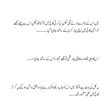
میں اس کے نام سے ڈرنے لگی لیکن کیا کرتی کالج میں تو آنا تھا لیکن اس سے پہلے مجھے
یہ کل کی بات ہے تو پھر میں اس کو وہاں دیکھا تو میرے چودہ طبق روشن ہو گئے یہ گرلز