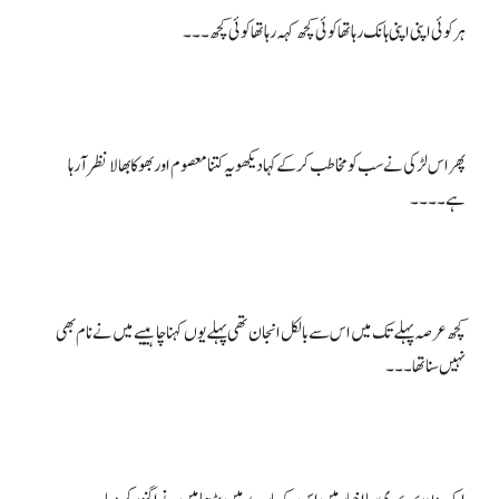
پھر اس لڑکی نے سب کو مخاطب کرکے کہا دیکھو یہ کتنا معصوم اور بھوکا بھالا نظر آ رہا
کچھ عرصہ پہلے تک میں اس سے بالکل انجان تھی پہلے یوں کہنا چاہییے میں نے نام بھی