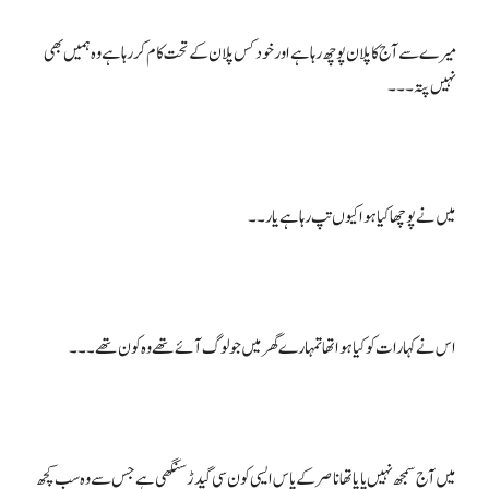
میرے سے آج کا پلان پوچھ رہا ہے اور خود کس پلان کے تحت کام کر رہا ہے وہ ہمیں بھی
میں آج سمجھ نہیں پایا تھا ناصر کے پاس ایسی کون سی گیدڑ سنگھی ہے جس سے وہ سب کچھ