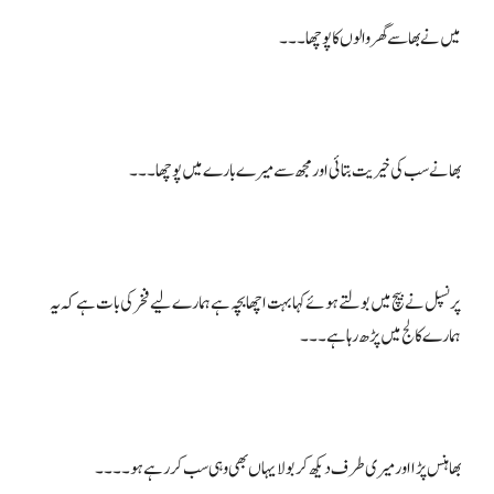
پرنسپل نے بیچ میں بولتے ہوئے کہا بہت اچھا بچہ ہے ہمارے لیے فخر کی بات ہے کہ یہ