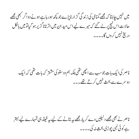
میں نہیں چاہتا کہ مجھے گمنامی کی زندگی گزارنا پڑے جو کچھ ہو رہا ہے ہونے دو اگر کبھی مجھے
حالات اس نہج پر لے گئے کہ میرے لیے اس میدان میں اترنا ناگزیر ہو گیا تو میں بالکل
ناصر کی ایک بات جو سب سے اچھی تھی بلکہ ہم دوستو کی مشترکہ بات تھی کہ ایک
ناصر نے بھی مجھے دلیلیں دے کر یار مجھے یہ بتانے کے لیے یہ فیلڈ ہی تمہارے لیے بہتر