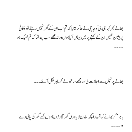
بھا نے پھر کہا امی جی کو چاچی نے جا کر بتایا کہ تم اب ان کے گھر نہیں رہتے تو وہ کافی
پریشان تھیں ان کے کہنے پر میں یہاں آیا ہوں ورنہ مجھے سب پتہ تھا کہ تم ٹھیک ہو
باہر آکر بھا نے کہا تمہارا کچھ سامان لایا ہوں گھر چھوڑ دیتا ہوں مجھے گھر کی چابی دے