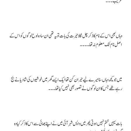
وہاں بھی اس کے نام کا ذکر چل نکلا حیرت کی بات تو یہ تھی ان سادہ لوح لوگوں کو اس کے
میں جو کچھ وہاں سنا میرے لیے حیران کن تھا ایک ایسے گھر میں خوشیوں کی شادیانے بج
بات یہیں ختم نہیں ہوتی پھر میں واپس شہر آئی میں نے اپنے بھائی سے اس کا ذکر کیا وہ