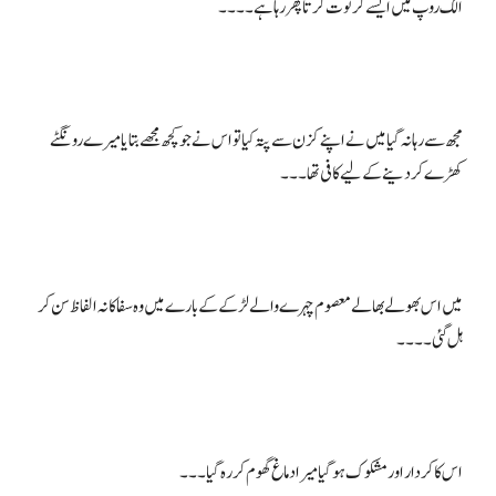
مجھ سے رہا نہ گیا میں نے اپنے کزن سے پتہ کیا تو اس نے جو کچھ مجھے بتایا میرے رونگٹے
میں اس بھولے بھالے معصوم چہرے والے لڑکے کے بارے میں وہ سفاکانہ الفاظ سن کر