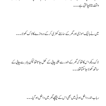
لاک کچھ اس کا تھا کہ گھر کے اندر سے بغیر چابی کے کھل جاتا تھا لیکن باہر سے چابی کے