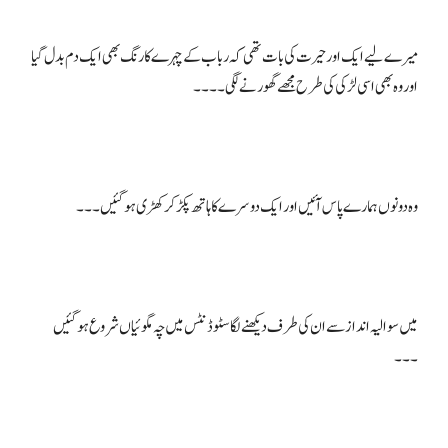
میرے لیے ایک اور حیرت کی بات تھی کہ رباب کے چہرے کا رنگ بھی ایک دم بدل گیا
میں سوالیہ انداز سے ان کی طرف دیکھنے لگا سٹوڈنٹس میں چہ مگوئیاں شروع ہو گئیں