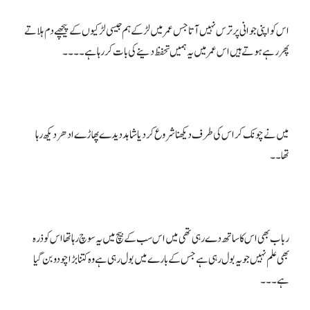
اس کو اپنی جوانی پر ترس نہیں آتا جس عمر میں لڑکے ہم جیسی لڑکیوں کے پیچھے دم ہلاتے
میں نے چونک کر اس کی طرف دیکھنا شروع کر دیا شاہد دیدے پھاڑے ادھر دیکھ رہا
رباب بھی اس کا ساتھ دے رہی تھی میں اس سب کے بیچ میں یہ سوچ رہا تھا اس کو ذرہ
بھی علم نہیں جو یہ بول رہی ہے جس کے بارے میں بول رہی ہے وہ کتنا بڑا چودو بن گیا