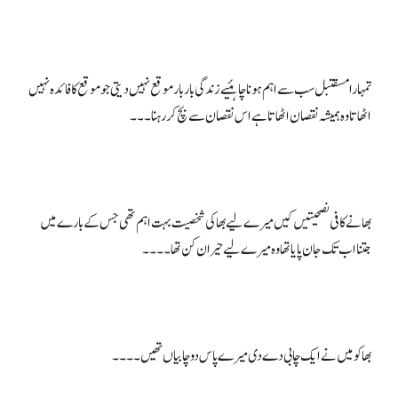
تمہارا مسقتبل سب سے اہم ہونا چاہئیے زندگی بار بار موقع نہیں دیتی جو موقع کا فائدہ نہیں
بھا نے کافی نصحیتیں کیں میرے لیے بھا کی شخصیت بہت اہم تھی جس کے بارے میں