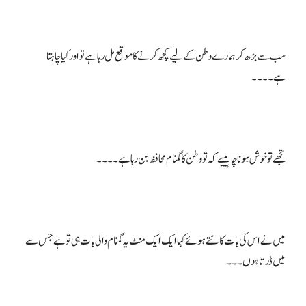
سب سے بڑھ کر ہمارے وطن کے لیے کچھ کرنے کا موقع مل رہا ہے تو اور کیا چاہتا
میں نے اس کی بات کاٹتے ہوئے کہا ایک ایک منٹ یہ گمنام والی بات ہی تو ہے جس سے