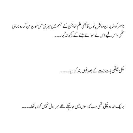
ناصر کو شاید ان دو شریانوں کا بھی علم تھا جن کے جسم میں میری منی خون بن کر دوڑ رہی