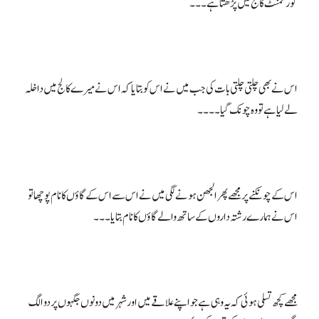
اس نے بھی چلتی چلتی بات کی جب میں نے اس کو بتایا کہ اس نے میرے کالج میں داخلہ
اس کے چونکنے پر مجھے پھر الجھن ہونے لگی میں نے اس سے اس کے گاؤں کا نام پوچھا تو
مجھے کچھ تسلی ہوئی کہ یہ وہی ہے جو اپنے علاقے میں اور شہر میں دونوں جگہوں پر دو الگ