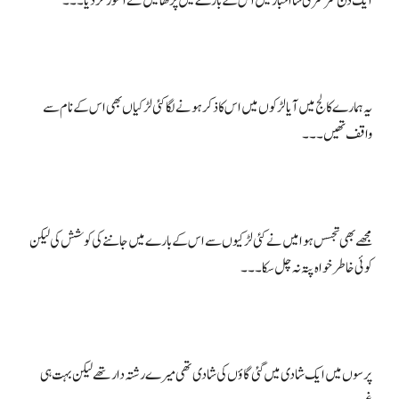
یہ ہمارے کالج میں آیا لڑکوں میں اس کا ذکر ہونے لگا کئی لڑکیاں بھی اس کے نام سے
مجھے بھی تجسس ہوا میں نے کئی لڑکیوں سے اس کے بارے میں جاننے کی کوشش کی لیکن
پرسوں میں ایک شادی میں گئی گاؤں کی شادی تھی میرے رشتہ دار تھے لیکن بہت ہی