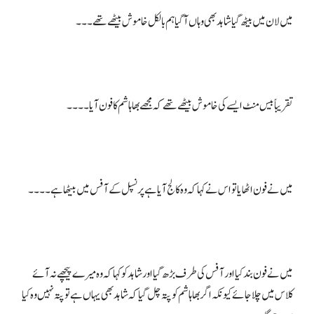
میں نے فون بند کیا اور آفس کی طرف بڑھ گیا اور شاہد کو کہا کہ وہ میرے پیچھے نہ آئے
کلاس میں چلا جائے کیونکہ اگر بھا ہاشم کو پتہ چل گیا کہ شاہد بھی یہاں ہے تو پتہ نہیں وہ کیا