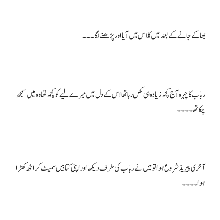
رباب کا چہرہ آج کچھ زیادہ ہی کھل رہا تھا اس کے دل میں میرے لیے کو کچھ تھا وہ میں سمجھ
آخری پیریڈ شروع ہوا تو میں نے رباب کی طرف دیکھا اور اپنی کتابیں سمیٹ کر اٹھ کھڑا