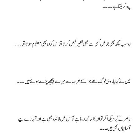
ناصر نے کہا دیکھ اگر تو ان کا ساتھ دیتا ہے تو اس میں فائدہ بھی ہے اور تمہارے لیے