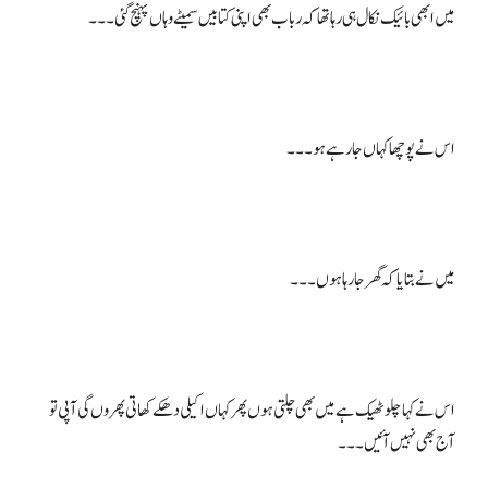
اس نے کہا چلو ٹھیک ہے میں بھی چلتی ہوں پھر کہاں اکیلی دھکے کھاتی پھروں گی آپی تو